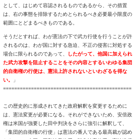
として、はじめて容認されるものであるから、その措置
は、右の事態を排除するためとられるべき必要最小限度の
範囲にとどまるべきものである。
そうだとすれば、わが憲法の下で武カ行使を行うことが許
されるのは、わが国に対する急迫、不正の侵害に対処する
場合に限られるのであって、
したがって、他国に加えられ
た武力攻撃を阻止することをその内容とするいわゆる集団
的自衛権の行使は、憲法上許されないといわざるを得な
い。
」
==============================================
この歴史的に形成されてきた政府解釈を変更するために
は、憲法変更が必要になる。それができないため、安倍政
権は米国が強要した田中判決をさらに強引に解釈して、
「集団的自衛権の行使」は憲法の番人である最高裁が認め