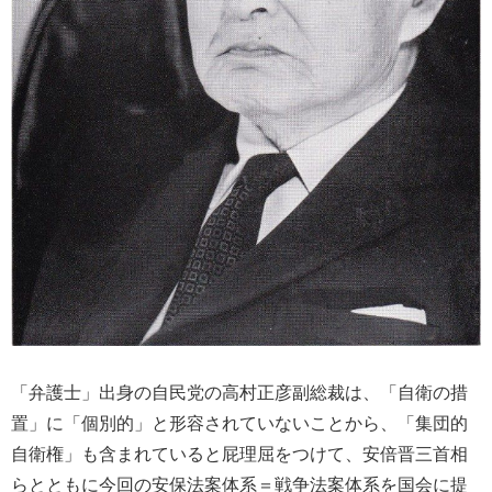
「弁護士」出身の自民党の高村正彦副総裁は、「自衛の措
置」に「個別的」と形容されていないことから、「集団的
自衛権」も含まれていると屁理屈をつけて、安倍晋三首相
らとともに今回の安保法案体系＝戦争法案体系を国会に提