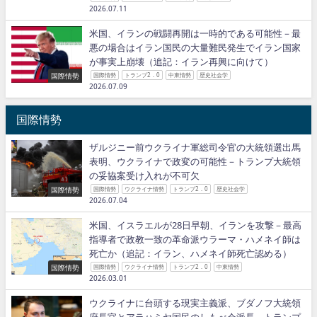
2026.07.11
米国、イランの戦闘再開は一時的である可能性－最
悪の場合はイラン国民の大量難民発生でイラン国家
が事実上崩壊（追記：イラン再興に向けて）
国際情勢
国際情勢
トランプ2．0
中東情勢
歴史社会学
2026.07.09
国際情勢
ザルジニー前ウクライナ軍総司令官の大統領選出馬
表明、ウクライナで政変の可能性－トランプ大統領
の妥協案受け入れが不可欠
国際情勢
国際情勢
ウクライナ情勢
トランプ2．0
歴史社会学
2026.07.04
米国、イスラエルが28日早朝、イランを攻撃－最高
指導者で政教一致の革命派ウラーマ・ハメネイ師は
死亡か（追記：イラン、ハメネイ師死亡認める）
国際情勢
国際情勢
ウクライナ情勢
トランプ2．0
中東情勢
2026.03.01
ウクライナに台頭する現実主義派、ブダノフ大統領