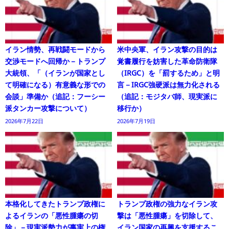
イラン情勢、再戦闘モードから
米中央軍、イラン攻撃の目的は
交渉モードへ回帰か－トランプ
覚書履行を妨害した革命防衛隊
大統領、「（イランが国家とし
（IRGC）を「罰するため」と明
て明確になる）有意義な形での
言－IRGC強硬派は無力化される
会談」準備か（追記：フーシー
（追記：モジタバ師、現実派に
派タンカー攻撃について）
移行か）
2026年7月22日
2026年7月19日
本格化してきたトランプ政権に
トランプ政権の強力なイラン攻
よるイランの「悪性腫瘍の切
撃は「悪性腫瘍」を切除して、
除」－現実派勢力が事実上の権
イラン国家の再興を支援するこ