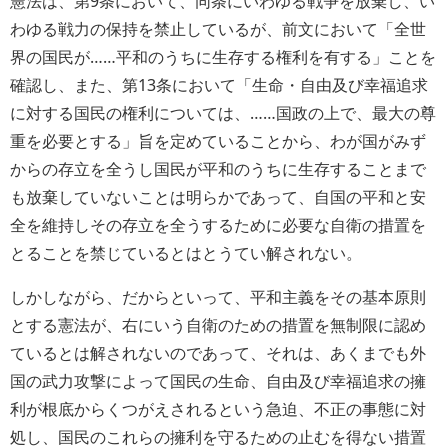
憲法は、第9条において、同条にいわゆる戦争を放棄し、い
わゆる戦力の保持を禁止しているが、前文において「全世
界の国民が……平和のうちに生存する権利を有する」ことを
確認し、また、第13条において「生命・自由及び幸福追求
に対する国民の権利については、……国政の上で、最大の尊
重を必要とする」旨を定めていることから、わが国がみず
からの存立を全うし国民が平和のうちに生存することまで
も放棄していないことは明らかであって、自国の平和と安
全を維持しその存立を全うするために必要な自衛の措置を
とることを禁じているとはとうてい解されない。
しかしながら、だからといって、平和主義をその基本原則
とする憲法が、右にいう自衛のための措置を無制限に認め
ているとは解されないのであって、それは、あくまでも外
国の武力攻撃によって国民の生命、自由及び幸福追求の擁
利が根底からくつがえされるという急迫、不正の事態に対
処し、国民のこれらの擁利を守るための止むを得ない措置