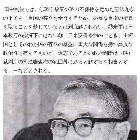
田中判決では、①戦争放棄や戦力不保持を定めた憲法九条
の下でも「自国の存立を全うするため、必要な自衛の措置
を取ることを禁じているとは到底解されない」②米軍は日
本政府の指揮下にはない③「日米安保条約のごとき、主権
国としてのわが国の存立の基盤に重大な関係を持つ高度な
政治性を有するものが、違憲であるかの政府判断は（略）
裁判所の司法審査権の範囲外にあると解するを相当とす
る」ーなどとされた。