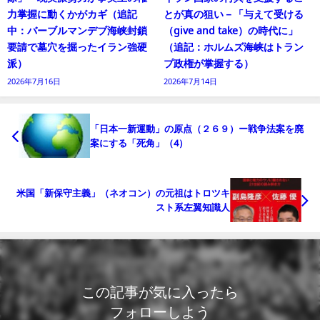
力掌握に動くかがカギ（追記
とが真の狙い－「与えて受ける
中：バーブルマンデブ海峡封鎖
（give and take）の時代に」
要請で墓穴を掘ったイラン強硬
（追記：ホルムズ海峡はトラン
派）
プ政権が掌握する）
2026年7月16日
2026年7月14日
「日本一新運動」の原点（２６９）ー戦争法案を廃
案にする「死角」（4）
米国「新保守主義」（ネオコン）の元祖はトロツキ
スト系左翼知識人
この記事が気に入ったら
フォローしよう