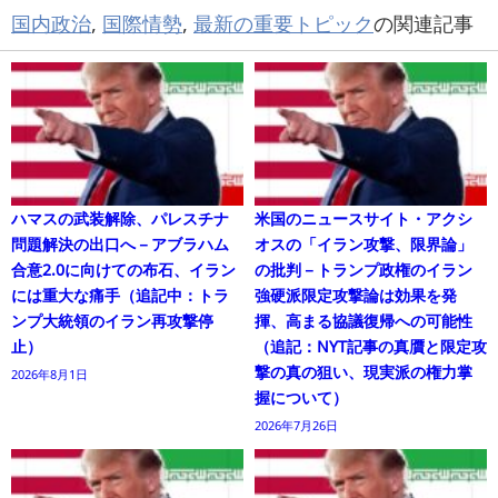
国内政治
,
国際情勢
,
最新の重要トピック
の関連記事
ハマスの武装解除、パレスチナ
米国のニュースサイト・アクシ
問題解決の出口へ－アブラハム
オスの「イラン攻撃、限界論」
合意2.0に向けての布石、イラン
の批判－トランプ政権のイラン
には重大な痛手（追記中：トラ
強硬派限定攻撃論は効果を発
ンプ大統領のイラン再攻撃停
揮、高まる協議復帰への可能性
止）
（追記：NYT記事の真贋と限定攻
撃の真の狙い、現実派の権力掌
2026年8月1日
握について）
2026年7月26日