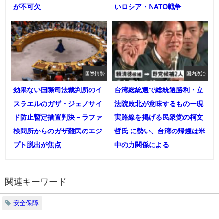
が不可欠
いロシア・NATO戦争
国際情勢
国内政治
効果ない国際司法裁判所のイ
台湾総統選で総統選勝利・立
スラエルのガザ・ジェノサイ
法院敗北が意味するものー現
ド防止暫定措置判決－ラファ
実路線を掲げる民衆党の柯文
検問所からのガザ難民のエジ
哲氏 に勢い、台湾の帰趨は米
プト脱出が焦点
中の力関係による
関連キーワード
安全保障