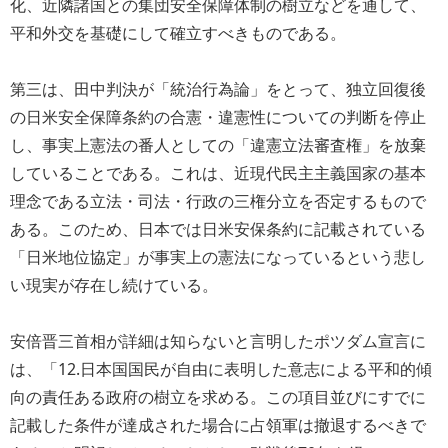
化、近隣諸国との集団安全保障体制の樹立などを通して、
平和外交を基礎にして確立すべきものである。
第三は、田中判決が「統治行為論」をとって、独立回復後
の日米安全保障条約の合憲・違憲性についての判断を停止
し、事実上憲法の番人としての「違憲立法審査権」を放棄
していることである。これは、近現代民主主義国家の基本
理念である立法・司法・行政の三権分立を否定するもので
ある。このため、日本では日米安保条約に記載されている
「日米地位協定」が事実上の憲法になっているという悲し
い現実が存在し続けている。
安倍晋三首相が詳細は知らないと言明したポツダム宣言に
は、「12.日本国国民が自由に表明した意志による平和的傾
向の責任ある政府の樹立を求める。この項目並びにすでに
記載した条件が達成された場合に占領軍は撤退するべきで