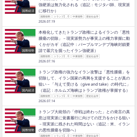
強硬派は無力化される（追記：モジタバ師、現実派
に移行か）
国際経済
国際情勢
トランプ2．0
中東情勢
歴史社会学
2026.07.19
本格化してきたトランプ政権によるイランの「悪性
腫瘍の切除」－現実派勢力が事実上の権力掌握に動
くかがカギ（追記中：バーブルマンデブ海峡封鎖要
請で墓穴を掘ったイラン強硬派）
国際情勢
国際情勢
トランプ2．0
中東情勢
歴史社会学
2026.07.16
トランプ政権の強力なイラン攻撃は「悪性腫瘍」を
切除して、イラン国家の再興を支援することが真の
狙い－「与えて受ける（give and take）の時代に」
（追記：ホルムズ海峡はトランプ政権が掌握する）
国内経済
国際情勢
トランプ2．0
中東情勢
歴史社会学
2026.07.14
トランプ大統領の「停戦は終わった」との発言の真
意は現実派に覚書履行に向けての圧力をかける狙い
－現実派に残された時間はない（追記：米、イラン
の悪性腫瘍を切除へ）
国際情勢
国際情勢
トランプ2．0
中東情勢
歴史社会学