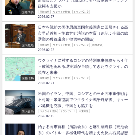
府長官とアラハミヤ国民のしもべ会派長－トランプ
政権も支援か
国際情勢
国際情勢
ウクライナ情勢
トランプ2．0
2026.02.27
日本を戦前の国体思想軍国主義国家に回帰させる高
市早苗首相－施政方針演説の本質（追記：今回の総
選挙の獲得議席と得票率の関係）
国内政治
国際情勢
ウクライナ情勢
トランプ2．0
国内政治
2026.02.22
ウクライナに対するロシアの特別軍事侵攻から４年
－敗戦を認める現実派が台頭してきたウクライナの
現在と未来
国際情勢
国際情勢
ウクライナ情勢
トランプ2．0
2026.02.21
米国のイラン、中国、ロシアとの三正面軍事作戦は
不可能－米露協調でウクライナ戦争終結後、キュー
バ危機を克服、中国とも協力を
国内政治
ウクライナ情勢
トランプ2．0
中東問題
2026.02.15
始まる高市首相（清話会系）と麻生副総裁（宏池会
系）のバトル－多極化時代を踏まえぬ反共右翼思想