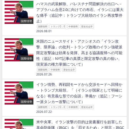
ハマスの武装解除、パレスチナ問題解決の出口へ－
アブラハム合意2.0に向けての布石、イランには重大
な痛手（追記中：トランプ大統領のイラン再攻撃停
止）
国際情勢
国際情勢
トランプ2．0
中東情勢
歴史社会学
2026.08.01
米国のニュースサイト・アクシオスの「イラン攻
撃、限界論」の批判－トランプ政権のイラン強硬派
限定攻撃論は効果を発揮、高まる協議復帰への可能
性（追記：NYT記事の真贋と限定攻撃の真の狙い、
国際情勢
現実派の権力掌握について）
国際情勢
中東情勢
歴史社会学
2026.07.26
イラン情勢、再戦闘モードから交渉モードへ回帰か
－トランプ大統領、「（イランが国家として明確に
なる）有意義な形での会談」準備か（追記：フーシ
ー派タンカー攻撃について）
国際情勢
国際情勢
トランプ2．0
中東情勢
歴史社会学
2026.07.22
米中央軍、イラン攻撃の目的は覚書履行を妨害した
革命防衛隊（IRGC）を「罰するため」と明言－IRGC