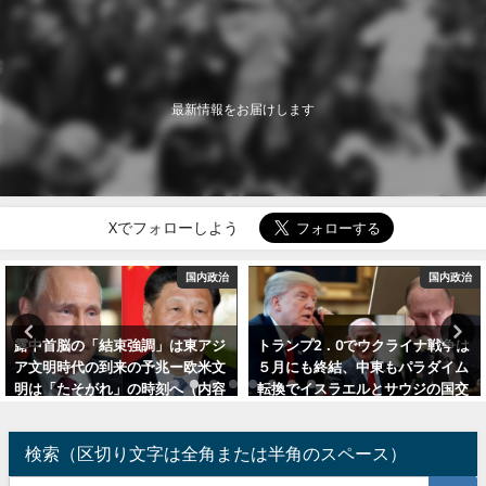
最新情報をお届けします
Xでフォローしよう
国内政治
国内政治
露中首脳の「結束強調」は東アジ
トランプ2．0でウクライナ戦争は
ア文明時代の到来の予兆ー欧米文
５月にも終結、中東もパラダイム
明は「たそがれ」の時刻へ（内容
転換でイスラエルとサウジの国交
強化）
正常化に向け本格スタート
2022年9月16日
2025年2月11日
検索（区切り文字は全角または半角のスペース）