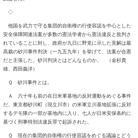
◇
他国を武力で守る集団的自衛権の行使容認を中心とした
安全保障関連法案が多数の憲法学者から憲法違反と批判さ
れていることに対し、政府が九日に野党に示した見解は最
高裁の砂川事件判決（一九五九年）を挙げて、法案が合憲
だと主張した。砂川判決とはどんなものか。 （金杉貴
雄、西田義洋）
Ｑ 砂川事件とは。
Ａ 六十年も前の在日米軍基地の反対運動をめぐる事件
だ。東京都砂川町（現立川市）の米軍立川基地拡張に反対
するデモ隊の一部が基地内に入り、七人が日米安保条約に
基づく刑事特別法違反罪で起訴された。
Ｑ 現在の集団的自衛権の行使容認をめぐる議論とどう