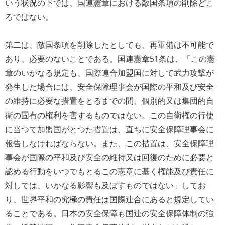
いう状況の下では、国連憲章における敵国条項の削除どこ
ろではない。
第二は、敵国条項を削除したとしても、再軍備は不可能で
あり、必要のないことである。国連憲章51条は、「この憲
章のいかなる規定も、国際連合加盟国に対して武力攻撃が
発生した場合には、安全保障理事会が国際の平和及び安全
の維持に必要な措置をとるまでの間、個別的又は集団的自
衛の固有の権利を害するものではない。この自衛権の行使
に当つて加盟国がとつた措置は、直ちに安全保障理事会に
報告しなければならない。また、この措置は、安全保障理
事会が国際の平和及び安全の維持又は回復のために必要と
認める行動をいつでもとるこの憲章に基く権能及び責任に
対しては、いかなる影響も及ぼすものではない」してお
り、世界平和の究極の責任は国際連合にあると規定してい
ることである。日本の安全保障も国連の安全保障体制の強