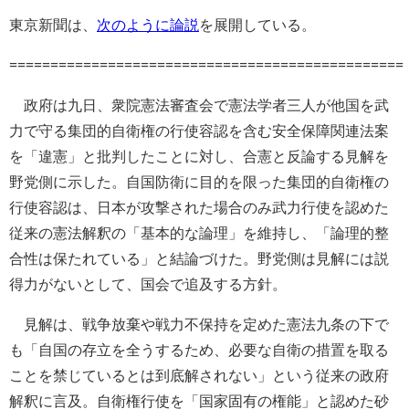
東京新聞は、
次のように論説
を展開している。
================================================
政府は九日、衆院憲法審査会で憲法学者三人が他国を武
力で守る集団的自衛権の行使容認を含む安全保障関連法案
を「違憲」と批判したことに対し、合憲と反論する見解を
野党側に示した。自国防衛に目的を限った集団的自衛権の
行使容認は、日本が攻撃された場合のみ武力行使を認めた
従来の憲法解釈の「基本的な論理」を維持し、「論理的整
合性は保たれている」と結論づけた。野党側は見解には説
得力がないとして、国会で追及する方針。
見解は、戦争放棄や戦力不保持を定めた憲法九条の下で
も「自国の存立を全うするため、必要な自衛の措置を取る
ことを禁じているとは到底解されない」という従来の政府
解釈に言及。自衛権行使を「国家固有の権能」と認めた砂