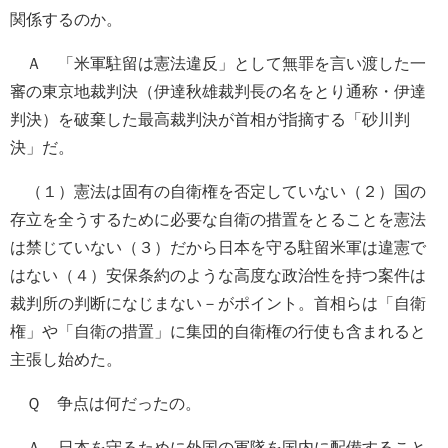
関係するのか。
Ａ 「米軍駐留は憲法違反」として無罪を言い渡した一
審の東京地裁判決（伊達秋雄裁判長の名をとり通称・伊達
判決）を破棄した最高裁判決が首相が指摘する「砂川判
決」だ。
（１）憲法は固有の自衛権を否定していない（２）国の
存立を全うするために必要な自衛の措置をとることを憲法
は禁じていない（３）だから日本を守る駐留米軍は違憲で
はない（４）安保条約のような高度な政治性を持つ案件は
裁判所の判断になじまない－がポイント。首相らは「自衛
権」や「自衛の措置」に集団的自衛権の行使も含まれると
主張し始めた。
Ｑ 争点は何だったの。
Ａ 日本を守るために外国の軍隊を国内に配備すること