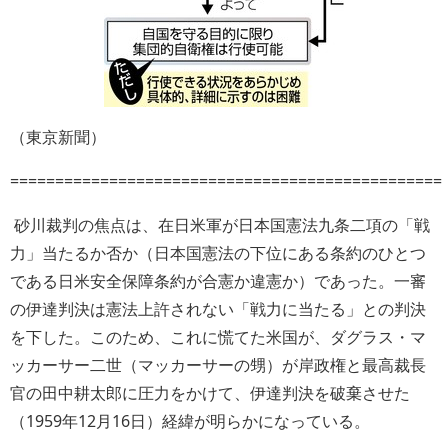
（東京新聞）
================================================
砂川裁判の焦点は、在日米軍が日本国憲法九条二項の「戦
力」当たるか否か（日本国憲法の下位にある条約のひとつ
である日米安全保障条約が合憲か違憲か）であった。一審
の伊達判決は憲法上許されない「戦力に当たる」との判決
を下した。このため、これに慌てた米国が、ダグラス・マ
ッカーサー二世（マッカーサーの甥）が岸政権と最高裁長
官の田中耕太郎に圧力をかけて、伊達判決を破棄させた
（1959年12月16日）経緯が明らかになっている。