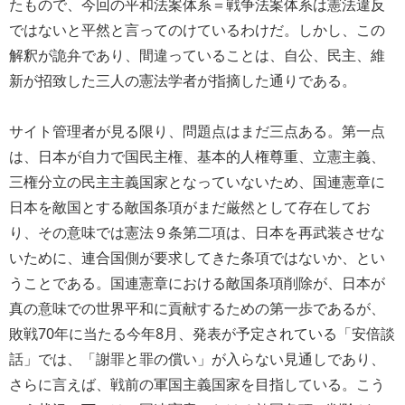
たもので、今回の平和法案体系＝戦争法案体系は憲法違反
ではないと平然と言ってのけているわけだ。しかし、この
解釈が詭弁であり、間違っていることは、自公、民主、維
新が招致した三人の憲法学者が指摘した通りである。
サイト管理者が見る限り、問題点はまだ三点ある。第一点
は、日本が自力で国民主権、基本的人権尊重、立憲主義、
三権分立の民主主義国家となっていないため、国連憲章に
日本を敵国とする敵国条項がまだ厳然として存在してお
り、その意味では憲法９条第二項は、日本を再武装させな
いために、連合国側が要求してきた条項ではないか、とい
うことである。国連憲章における敵国条項削除が、日本が
真の意味での世界平和に貢献するための第一歩であるが、
敗戦70年に当たる今年8月、発表が予定されている「安倍談
話」では、「謝罪と罪の償い」が入らない見通しであり、
さらに言えば、戦前の軍国主義国家を目指している。こう