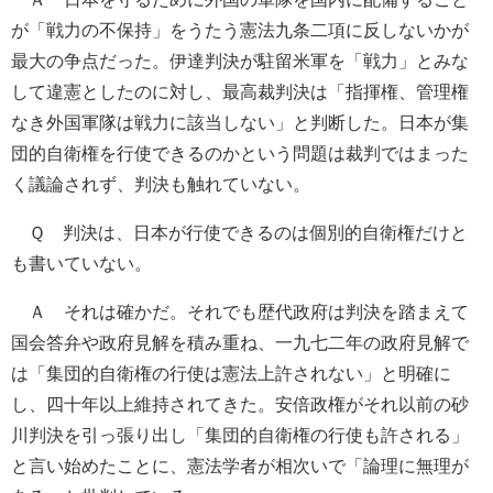
が「戦力の不保持」をうたう憲法九条二項に反しないかが
最大の争点だった。伊達判決が駐留米軍を「戦力」とみな
して違憲としたのに対し、最高裁判決は「指揮権、管理権
なき外国軍隊は戦力に該当しない」と判断した。日本が集
団的自衛権を行使できるのかという問題は裁判ではまった
く議論されず、判決も触れていない。
Ｑ 判決は、日本が行使できるのは個別的自衛権だけと
も書いていない。
Ａ それは確かだ。それでも歴代政府は判決を踏まえて
国会答弁や政府見解を積み重ね、一九七二年の政府見解で
は「集団的自衛権の行使は憲法上許されない」と明確に
し、四十年以上維持されてきた。安倍政権がそれ以前の砂
川判決を引っ張り出し「集団的自衛権の行使も許される」
と言い始めたことに、憲法学者が相次いで「論理に無理が