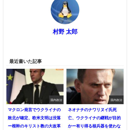
村野 太郎
最近書いた記事
国内政治
国内政治
マクロン発言でウクライナの
ネオナチのナワリヌイ氏死
敗北が確定、欧米文明は没落
亡、ウクライナの継戦が目的
ー根幹のキリスト教の大改革
かー有り得る核兵器を使わな