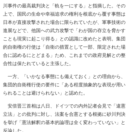
川事件の最高裁判決と「軌を一にする」と指摘した。その
上で、国民の生命や幸福追求の権利を根底から覆す事態は
日本が直接攻撃された場合に限られていたが、軍事技術の
進展などで、他国への武力攻撃で「わが国の存立を脅かす
ことも現実に起こり得る」との認識に改めたと表明。集団
的自衛権の行使は「自衛の措置として一部、限定された場
合に認めるにとどまる」ため、これまでの政府見解との整
合性は保たれていると主張した。
一方、「いかなる事態にも備えておく」との理由から、
集団的自衛権行使の要件に「ある程度抽象的な表現が用い
られることは避けられない」と認めた。
安倍晋三首相は八日、ドイツでの内外記者会見で「違憲
立法」との批判に対し、法案を合憲とする根拠に砂川判決
を挙げ「憲法解釈の基本的論理は全く変わっていない」と
反論した。