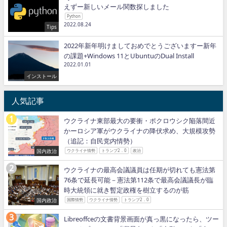
えずー新しいメール関数探しました
Python
2022.08.24
Tips
2022年新年明けましておめでとうございますー新年
の課題+Windows 11とUbuntuのDual Install
2022.01.01
インストール
人気記事
ウクライナ東部最大の要衝・ポクロウシク陥落間近
かーロシア軍がウクライナの降伏求め、大規模攻勢
（追記：自民党内情勢）
国内政治
ウクライナ情勢
トランプ2．0
政治
ウクライナの最高会議議員は任期が切れても憲法第
76条で延長可能－憲法第112条で最高会議議長が臨
時大統領に就き暫定政権を樹立するのが筋
国内政治
国際情勢
ウクライナ情勢
トランプ2．0
Libreoffceの文書背景画面が真っ黒になったら、ツー