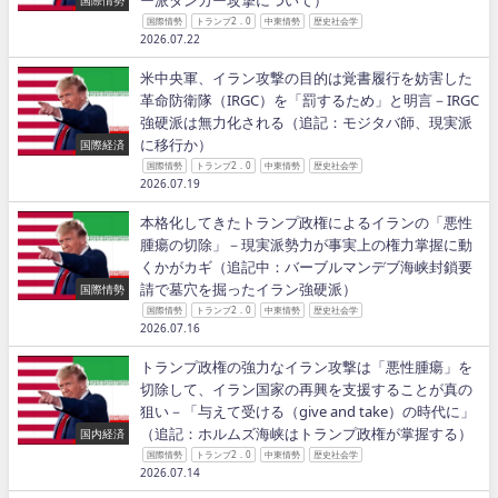
国際情勢
トランプ2．0
中東情勢
歴史社会学
2026.07.22
米中央軍、イラン攻撃の目的は覚書履行を妨害した
革命防衛隊（IRGC）を「罰するため」と明言－IRGC
強硬派は無力化される（追記：モジタバ師、現実派
に移行か）
国際経済
国際情勢
トランプ2．0
中東情勢
歴史社会学
2026.07.19
本格化してきたトランプ政権によるイランの「悪性
腫瘍の切除」－現実派勢力が事実上の権力掌握に動
くかがカギ（追記中：バーブルマンデブ海峡封鎖要
請で墓穴を掘ったイラン強硬派）
国際情勢
国際情勢
トランプ2．0
中東情勢
歴史社会学
2026.07.16
トランプ政権の強力なイラン攻撃は「悪性腫瘍」を
切除して、イラン国家の再興を支援することが真の
狙い－「与えて受ける（give and take）の時代に」
（追記：ホルムズ海峡はトランプ政権が掌握する）
国内経済
国際情勢
トランプ2．0
中東情勢
歴史社会学
2026.07.14