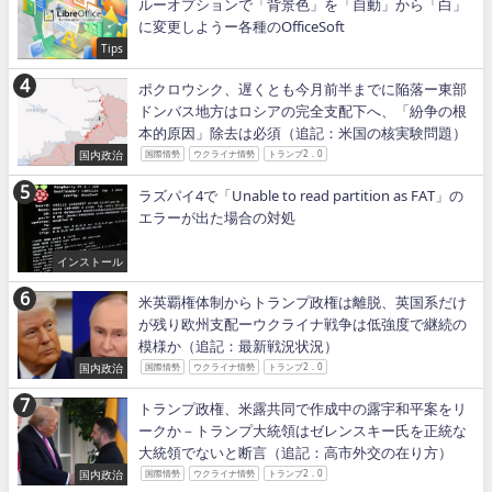
ルーオプションで「背景色」を「自動」から「白」
に変更しようー各種のOfficeSoft
Tips
ポクロウシク、遅くとも今月前半までに陥落ー東部
ドンバス地方はロシアの完全支配下へ、「紛争の根
本的原因」除去は必須（追記：米国の核実験問題）
国内政治
国際情勢
ウクライナ情勢
トランプ2．0
ラズパイ4で「Unable to read partition as FAT」の
エラーが出た場合の対処
インストール
米英覇権体制からトランプ政権は離脱、英国系だけ
が残り欧州支配ーウクライナ戦争は低強度で継続の
模様か（追記：最新戦況状況）
国内政治
国際情勢
ウクライナ情勢
トランプ2．0
トランプ政権、米露共同で作成中の露宇和平案をリ
ークか－トランプ大統領はゼレンスキー氏を正統な
大統領でないと断言（追記：高市外交の在り方）
国内政治
国際情勢
ウクライナ情勢
トランプ2．0