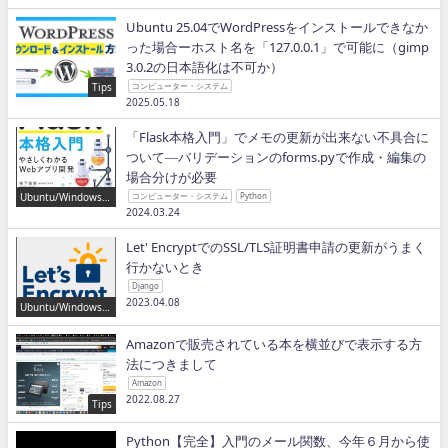
Ubuntu 25.04でWordPressをインストールできなか
った場合ーホスト名を「127.0.0.1」で可能に（gimp
3.0.2の日本語化は不可か）
Tips
コンピューター・システム
2025.05.18
「Flask本格入門」でメモの更新が出来ない不具合に
ついて―バリデーションのforms.pyで作成・編集の
場合分けが必要
Ubuntu/Windows/P
コンピューター・システム
Python
ython/IT
2024.03.24
Let' EncryptでのSSL/TLS証明書申請の更新がうまく
行かないとき
Django
2023.04.08
Ubuntu/Windows/P
ython/IT
Amazonで販売されている本を横並びで表示する方
法につきまして
Amazon
2022.08.27
Tips
Python【完全】入門のメール関数、今年６月から使