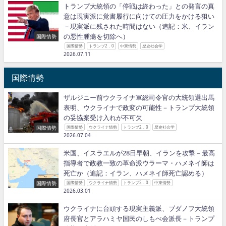
トランプ大統領の「停戦は終わった」との発言の真
意は現実派に覚書履行に向けての圧力をかける狙い
－現実派に残された時間はない（追記：米、イラン
の悪性腫瘍を切除へ）
国際情勢
国際情勢
トランプ2．0
中東情勢
歴史社会学
2026.07.11
国際情勢
ザルジニー前ウクライナ軍総司令官の大統領選出馬
表明、ウクライナで政変の可能性－トランプ大統領
の妥協案受け入れが不可欠
国際情勢
国際情勢
ウクライナ情勢
トランプ2．0
歴史社会学
2026.07.04
米国、イスラエルが28日早朝、イランを攻撃－最高
指導者で政教一致の革命派ウラーマ・ハメネイ師は
死亡か（追記：イラン、ハメネイ師死亡認める）
国際情勢
国際情勢
ウクライナ情勢
トランプ2．0
中東情勢
2026.03.01
ウクライナに台頭する現実主義派、ブダノフ大統領
府長官とアラハミヤ国民のしもべ会派長－トランプ