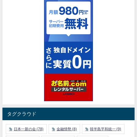
タグクラウド
日本一新の会
(78)
金融情勢
(8)
韓半島平和統一
(9)