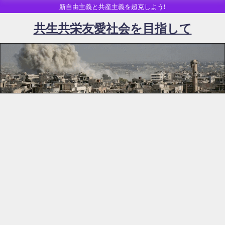
新自由主義と共産主義を超克しよう!
共生共栄友愛社会を目指して