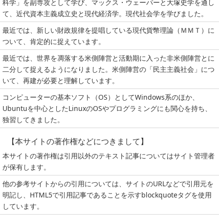
科学」を副専攻として学び、マックス・ウェーパーと大塚史学を通し
て、近代資本主義成立史と現代経済学。現代社会学を学びました。
最近では、新しい財政規律を提唱している現代貨幣理論（ＭＭＴ）に
ついて、肯定的に捉えています。
最近では、世界を凋落する米側陣営と活動期に入った非米側陣営とに
二分して捉えるようになりました。米側陣営の「民主主義社会」につ
いて、再建が必要と理解しています。
コンピューターの基本ソフト（OS）としてWindows系のほか、
Ubuntuを中心としたLinuxのOSやプログラミングにも関心を持ち、
独習してきました。
【本サイトの著作権などにつきまして】
本サイトの著作権は引用以外のテキスト記事についてはサイト管理者
が保有します。
他の参考サイトからの引用については、サイトのURLなどで引用元を
明記し、HTML5で引用記事であることを示すblockquoteタグを使用
しています。