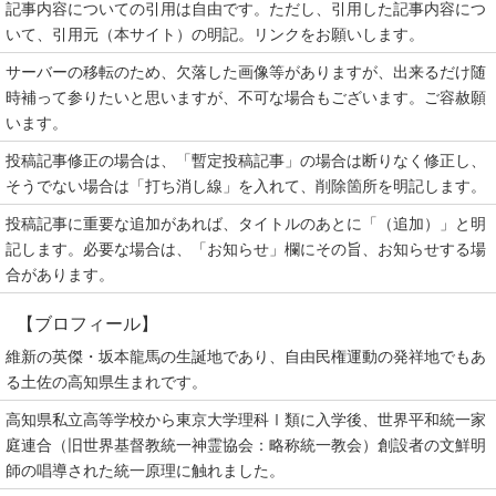
記事内容についての引用は自由です。ただし、引用した記事内容につ
いて、引用元（本サイト）の明記。リンクをお願いします。
サーバーの移転のため、欠落した画像等がありますが、出来るだけ随
時補って参りたいと思いますが、不可な場合もございます。ご容赦願
います。
投稿記事修正の場合は、「暫定投稿記事」の場合は断りなく修正し、
そうでない場合は「打ち消し線」を入れて、削除箇所を明記します。
投稿記事に重要な追加があれば、タイトルのあとに「（追加）」と明
記します。必要な場合は、「お知らせ」欄にその旨、お知らせする場
合があります。
【ブロフィール】
維新の英傑・坂本龍馬の生誕地であり、自由民権運動の発祥地でもあ
る土佐の高知県生まれです。
高知県私立高等学校から東京大学理科Ⅰ類に入学後、世界平和統一家
庭連合（旧世界基督教統一神霊協会：略称統一教会）創設者の文鮮明
師の唱導された統一原理に触れました。