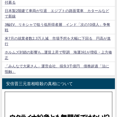
付募る
日本製2階建て車両が引退 エジプトの路面電車 カタールなど
で新線
3輪EV、リキシャで狙う低所得者層 インド「次の10億人」争奪
戦
米7月の就業者数2.3万人減 市場予想を大幅に下回る 円高が進
行
ホルムズ封鎖の影響も…運賃上昇で堅調 海運3社が増収・上方修
正
「みんなで大家さん」運営会社、損失3千億円 債務超過「法に
抵触」
安倍晋三元首相暗殺の真相について