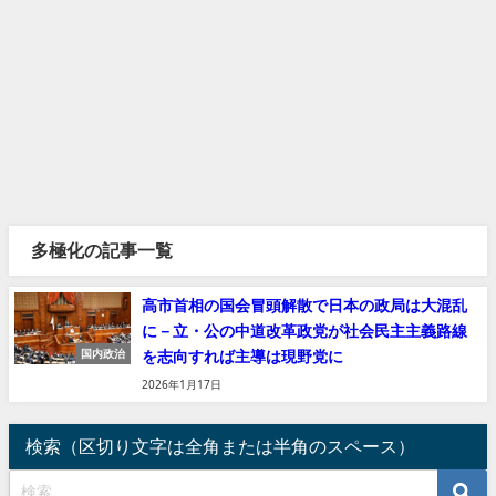
多極化の記事一覧
高市首相の国会冒頭解散で日本の政局は大混乱
に－立・公の中道改革政党が社会民主主義路線
を志向すれば主導は現野党に
国内政治
2026年1月17日
検索（区切り文字は全角または半角のスペース）