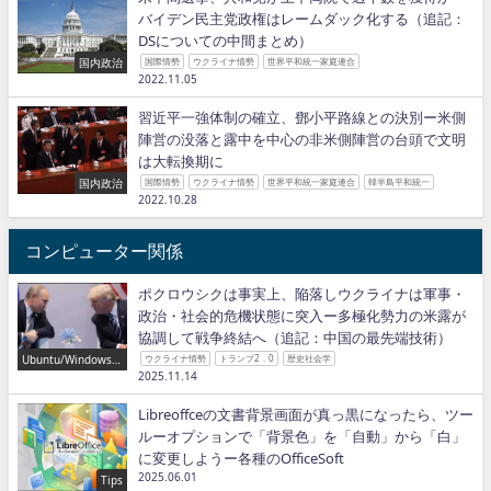
バイデン民主党政権はレームダック化する（追記：
DSについての中間まとめ）
国内政治
国際情勢
ウクライナ情勢
世界平和統一家庭連合
2022.11.05
習近平一強体制の確立、鄧小平路線との決別ー米側
陣営の没落と露中を中心の非米側陣営の台頭で文明
は大転換期に
国内政治
国際情勢
ウクライナ情勢
世界平和統一家庭連合
韓半島平和統一
2022.10.28
コンピューター関係
ポクロウシクは事実上、陥落しウクライナは軍事・
政治・社会的危機状態に突入ー多極化勢力の米露が
協調して戦争終結へ（追記：中国の最先端技術）
Ubuntu/Windows/P
ウクライナ情勢
トランプ2．0
歴史社会学
ython/IT
2025.11.14
Libreoffceの文書背景画面が真っ黒になったら、ツー
ルーオプションで「背景色」を「自動」から「白」
に変更しようー各種のOfficeSoft
2025.06.01
Tips