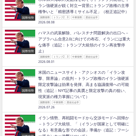
ラン強硬派が鋭く対立ー背景にトランプ政権の主導
権争いと「精密誘導ミサイル不足」（校正追記中）
国際情勢
国際情勢
トランプ2．0
中東情勢
歴史社会学
2026.08.08
ハマスの武装解除、パレスチナ問題解決の出口へ－
アブラハム合意2.0に向けての布石、イランには重大
な痛手（追記：トランプ大統領のイラン再攻撃停
止）
国際情勢
国際情勢
トランプ2．0
中東情勢
歴史社会学
2026.08.01
米国のニュースサイト・アクシオスの「イラン攻
撃、限界論」の批判－トランプ政権のイラン強硬派
限定攻撃論は効果を発揮、高まる協議復帰への可能
性（追記：NYT記事の真贋と限定攻撃の真の狙い、
国際情勢
現実派の権力掌握について）
国際情勢
中東情勢
歴史社会学
2026.07.26
イラン情勢、再戦闘モードから交渉モードへ回帰か
－トランプ大統領、「（イランが国家として明確に
なる）有意義な形での会談」準備か（追記：フーシ
ー派タンカー攻撃について）
国際情勢