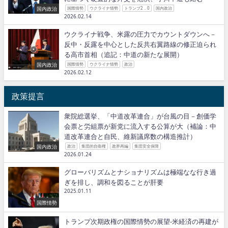
国内政治
国際情勢
ウクライナ情勢
トランプ2．0
国内政治
2026.02.14
ウクライナ戦争、米露の圧力でカウントダウンへ－
反中・反露を中心とした反共右翼路線の修正迫られ
る高市首相（追記：中道の新たな展開）
国内政治
国際情勢
ウクライナ情勢
政治
2026.02.12
政策提言
衆院総選挙、「中道改革連合」が台風の目－創価学
会票と労組票が新党に流入する公算が大（補論：中
道改革連合と自民、維新議席数の構造推計）
国内政治
政治
集団的自衛権
政界再編
集団安全保障
2026.01.24
グローバリズムとナショナリズムは極端なな行き過
ぎを排し、調和を図ることが肝要
2025.01.11
国際情勢
トランプ次期政権の国際情勢の展望−米経済の再建が