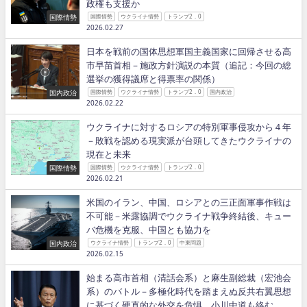
政権も支援か
国際情勢
国際情勢
ウクライナ情勢
トランプ2．0
2026.02.27
日本を戦前の国体思想軍国主義国家に回帰させる高
市早苗首相－施政方針演説の本質（追記：今回の総
選挙の獲得議席と得票率の関係）
国内政治
国際情勢
ウクライナ情勢
トランプ2．0
国内政治
2026.02.22
ウクライナに対するロシアの特別軍事侵攻から４年
－敗戦を認める現実派が台頭してきたウクライナの
現在と未来
国際情勢
国際情勢
ウクライナ情勢
トランプ2．0
2026.02.21
米国のイラン、中国、ロシアとの三正面軍事作戦は
不可能－米露協調でウクライナ戦争終結後、キュー
バ危機を克服、中国とも協力を
国内政治
ウクライナ情勢
トランプ2．0
中東問題
2026.02.15
始まる高市首相（清話会系）と麻生副総裁（宏池会
系）のバトル－多極化時代を踏まえぬ反共右翼思想
に基づく硬直的な外交を危惧、小川中道も絡む