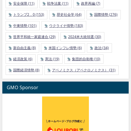
安全保障
(11)
戦争法案
(11)
政界再編
(7)
トランプ2．0
(153)
歴史社会学
(64)
国際情勢
(276)
中東情勢
(101)
ウクライナ情勢
(183)
世界平和統一家庭連合
(29)
2024米大統領選
(30)
新自由主義
(8)
米国インフレ情勢
(6)
政治
(34)
経済政策
(6)
憲法
(19)
集団的自衛権
(10)
国際経済情勢
(8)
アベノミクス（アベクロノミクス）
(31)
GMO Sponsor