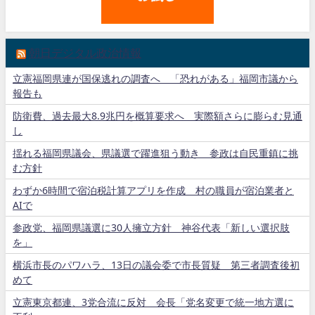
朝日デジタル政治情報
立憲福岡県連が国保逃れの調査へ 「恐れがある」福岡市議から
報告も
防衛費、過去最大8.9兆円を概算要求へ 実際額さらに膨らむ見通
し
揺れる福岡県議会、県議選で躍進狙う動き 参政は自民重鎮に挑
む方針
わずか6時間で宿泊税計算アプリを作成 村の職員が宿泊業者と
AIで
参政党、福岡県議選に30人擁立方針 神谷代表「新しい選択肢
を」
横浜市長のパワハラ、13日の議会委で市長質疑 第三者調査後初
めて
立憲東京都連、3党合流に反対 会長「党名変更で統一地方選に