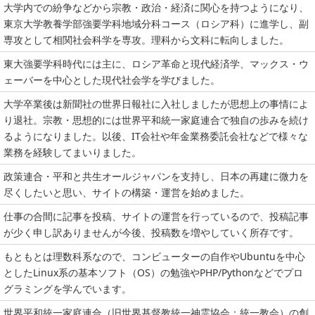
大学内での紛争などから宗教・政治・経済に関心を持つようになり、
東京大学教養学部強要学科地域分科コース（ロシア科）に進学し、副
専攻として相関社会科学を専攻。理科から文科に転向しました。
東大強要学科時代には主に、ロシア革命と現代経済学、マックス・ウ
ェーバーを中心とした現代社会学を学びました。
大学卒業後は新聞社の世界日報社に入社しましたが思想上の事情によ
り退社。宗教・思想的には世界平和統一家庭連合で独自の歩みを続け
るようになりました。以後、IT会社や年金業務委託会社などで様々な
業務を経験してまいりました。
政策連合・平和と共生オールジャパンを支持し、日本の再建に微力を
尽くしたいと思い、サイトの構築・運営を始めました。
仕事の合間に記事を投稿、サイトの運営を行っているので、投稿記事
が少く申し訳ありませんが今後、投稿数を増やしていく所存です。
もともとは理数科系なので、コンビューターの自作やUbuntuを中心
としたLinux系の基本ソフト（OS）の勉強やPHP/Pythonなどでプロ
グラミングを学んでいます。
世界平和統一家庭連合（旧世界基督教統一神霊協会：統一教会）の創