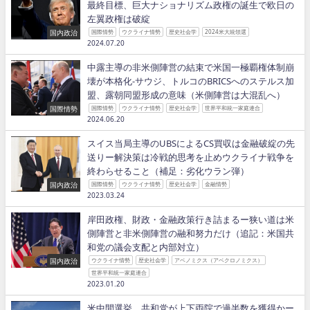
最終目標、巨大ナショナリズム政権の誕生で欧日の
左翼政権は破綻
国内政治
国際情勢
ウクライナ情勢
歴史社会学
2024米大統領選
2024.07.20
中露主導の非米側陣営の結束で米国一極覇権体制崩
壊が本格化−サウジ、トルコのBRICSへのステルス加
盟、露朝同盟形成の意味（米側陣営は大混乱へ）
国際情勢
国際情勢
ウクライナ情勢
歴史社会学
世界平和統一家庭連合
2024.06.20
スイス当局主導のUBSによるCS買収は金融破綻の先
送りー解決策は冷戦的思考を止めウクライナ戦争を
終わらせること（補足：劣化ウラン弾）
国内政治
国際情勢
ウクライナ情勢
歴史社会学
金融情勢
2023.03.24
岸田政権、財政・金融政策行き詰まるー狭い道は米
側陣営と非米側陣営の融和努力だけ（追記：米国共
和党の議会支配と内部対立）
国内政治
ウクライナ情勢
歴史社会学
アベノミクス（アベクロノミクス）
世界平和統一家庭連合
2023.01.20
米中間選挙、共和党が上下両院で過半数を獲得かー