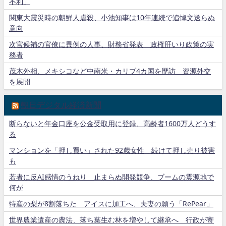
不利」
関東大震災時の朝鮮人虐殺、小池知事は10年連続で追悼文送らぬ
意向
次官候補の官僚に異例の人事、財務省発表 政権肝いり政策の実
務者
茂木外相、メキシコなど中南米・カリブ4カ国を歴訪 資源外交
を展開
朝日デジタル経済新聞
断らないと年金口座を公金受取用に登録、高齢者1600万人どうす
る
マンションを「押し買い」された92歳女性 続けて押し売り被害
も
若者に反AI感情のうねり 止まらぬ開発競争、ブームの震源地で
何が
特産の梨が8割落ちた アイスに加工へ、夫妻の願う「RePear」
世界農業遺産の農法、落ち葉生む林を増やして継承へ 行政が寄