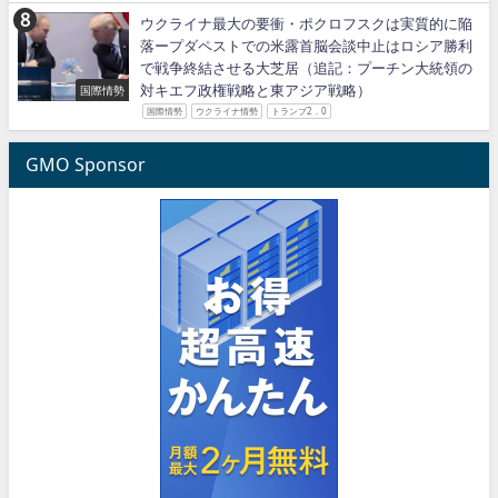
ウクライナ最大の要衝・ポクロフスクは実質的に陥
落ープダペストでの米露首脳会談中止はロシア勝利
で戦争終結させる大芝居（追記：プーチン大統領の
対キエフ政権戦略と東アジア戦略）
国際情勢
国際情勢
ウクライナ情勢
トランプ2．0
GMO Sponsor