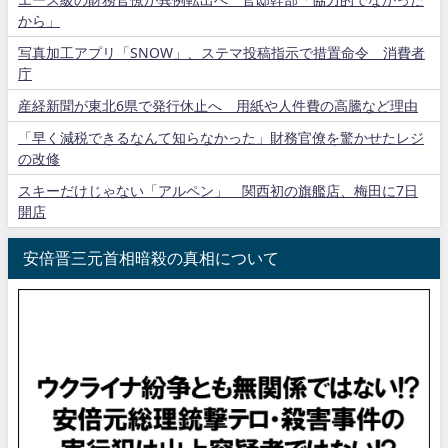
から」
写真加工アプリ「SNOW」、ステマ投稿指示で措置命令 消費者
庁
産経新聞が東北6県で発行休止へ 用紙や人件費の高騰など理由
「早く減税できるなんて知らなかった」財務官僚を驚かせたレジ
の改修
スキーだけじゃない「アルペン」 関西初の旗艦店、梅田に7日
開店
安倍晋三元首相暗殺の真相について