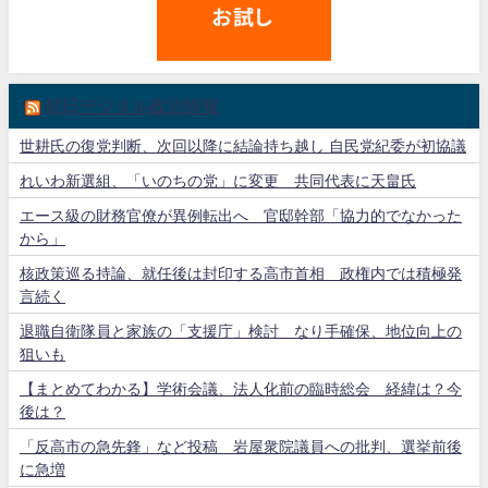
朝日デジタル政治情報
世耕氏の復党判断、次回以降に結論持ち越し 自民党紀委が初協議
れいわ新選組、「いのちの党」に変更 共同代表に天畠氏
エース級の財務官僚が異例転出へ 官邸幹部「協力的でなかった
から」
核政策巡る持論、就任後は封印する高市首相 政権内では積極発
言続く
退職自衛隊員と家族の「支援庁」検討 なり手確保、地位向上の
狙いも
【まとめてわかる】学術会議、法人化前の臨時総会 経緯は？今
後は？
「反高市の急先鋒」など投稿 岩屋衆院議員への批判、選挙前後
に急増