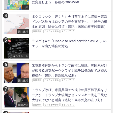
に変更しようー各種のOfficeSoft
Tips
ポクロウシク、遅くとも今月前半までに陥落ー東部
ドンバス地方はロシアの完全支配下へ、「紛争の根
本的原因」除去は必須（追記：米国の核実験問題）
国内政治
国際情勢
ウクライナ情勢
トランプ2．0
ラズパイ4で「Unable to read partition as FAT」の
エラーが出た場合の対処
インストール
米英覇権体制からトランプ政権は離脱、英国系だけ
が残り欧州支配ーウクライナ戦争は低強度で継続の
模様か（追記：最新戦況状況）
国内政治
国際情勢
ウクライナ情勢
トランプ2．0
トランプ政権、米露共同で作成中の露宇和平案をリ
ークか－トランプ大統領はゼレンスキー氏を正統な
大統領でないと断言（追記：高市外交の在り方）
国内政治
国際情勢
ウクライナ情勢
トランプ2．0