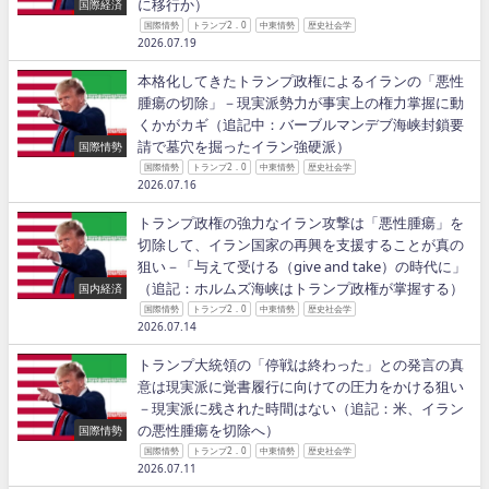
に移行か）
国際経済
国際情勢
トランプ2．0
中東情勢
歴史社会学
2026.07.19
本格化してきたトランプ政権によるイランの「悪性
腫瘍の切除」－現実派勢力が事実上の権力掌握に動
くかがカギ（追記中：バーブルマンデブ海峡封鎖要
請で墓穴を掘ったイラン強硬派）
国際情勢
国際情勢
トランプ2．0
中東情勢
歴史社会学
2026.07.16
トランプ政権の強力なイラン攻撃は「悪性腫瘍」を
切除して、イラン国家の再興を支援することが真の
狙い－「与えて受ける（give and take）の時代に」
（追記：ホルムズ海峡はトランプ政権が掌握する）
国内経済
国際情勢
トランプ2．0
中東情勢
歴史社会学
2026.07.14
トランプ大統領の「停戦は終わった」との発言の真
意は現実派に覚書履行に向けての圧力をかける狙い
－現実派に残された時間はない（追記：米、イラン
の悪性腫瘍を切除へ）
国際情勢
国際情勢
トランプ2．0
中東情勢
歴史社会学
2026.07.11