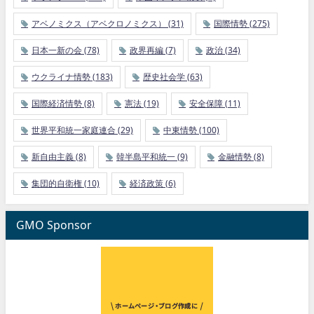
アベノミクス（アベクロノミクス）
(31)
国際情勢
(275)
日本一新の会
(78)
政界再編
(7)
政治
(34)
ウクライナ情勢
(183)
歴史社会学
(63)
国際経済情勢
(8)
憲法
(19)
安全保障
(11)
世界平和統一家庭連合
(29)
中東情勢
(100)
新自由主義
(8)
韓半島平和統一
(9)
金融情勢
(8)
集団的自衛権
(10)
経済政策
(6)
GMO Sponsor