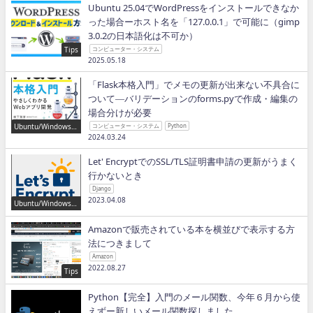
Ubuntu 25.04でWordPressをインストールできなか
った場合ーホスト名を「127.0.0.1」で可能に（gimp
3.0.2の日本語化は不可か）
Tips
コンピューター・システム
2025.05.18
「Flask本格入門」でメモの更新が出来ない不具合に
ついて―バリデーションのforms.pyで作成・編集の
場合分けが必要
Ubuntu/Windows/P
コンピューター・システム
Python
ython/IT
2024.03.24
Let' EncryptでのSSL/TLS証明書申請の更新がうまく
行かないとき
Django
2023.04.08
Ubuntu/Windows/P
ython/IT
Amazonで販売されている本を横並びで表示する方
法につきまして
Amazon
2022.08.27
Tips
Python【完全】入門のメール関数、今年６月から使
えずー新しいメール関数探しました