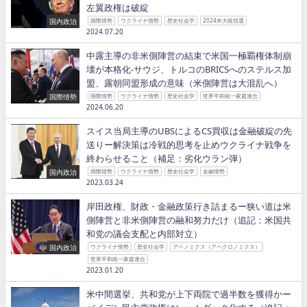
左翼政権は破綻
国内政治
国際情勢
ウクライナ情勢
歴史社会学
2024米大統領選
2024.07.20
中露主導の非米側陣営の結束で米国一極覇権体制崩
壊が本格化−サウジ、トルコのBRICSへのステルス加
盟、露朝同盟形成の意味（米側陣営は大混乱へ）
国際情勢
国際情勢
ウクライナ情勢
歴史社会学
世界平和統一家庭連合
2024.06.20
スイス当局主導のUBSによるCS買収は金融破綻の先
送りー解決策は冷戦的思考を止めウクライナ戦争を
終わらせること（補足：劣化ウラン弾）
国内政治
国際情勢
ウクライナ情勢
歴史社会学
金融情勢
2023.03.24
岸田政権、財政・金融政策行き詰まるー狭い道は米
側陣営と非米側陣営の融和努力だけ（追記：米国共
和党の議会支配と内部対立）
国内政治
ウクライナ情勢
歴史社会学
アベノミクス（アベクロノミクス）
世界平和統一家庭連合
2023.01.20
米中間選挙、共和党が上下両院で過半数を獲得かー