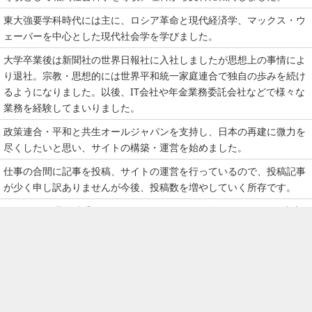
東大強要学科時代には主に、ロシア革命と現代経済学、マックス・ウ
ェーバーを中心とした現代社会学を学びました。
大学卒業後は新聞社の世界日報社に入社しましたが思想上の事情によ
り退社。宗教・思想的には世界平和統一家庭連合で独自の歩みを続け
るようになりました。以後、IT会社や年金業務委託会社などで様々な
業務を経験してまいりました。
政策連合・平和と共生オールジャパンを支持し、日本の再建に微力を
尽くしたいと思い、サイトの構築・運営を始めました。
仕事の合間に記事を投稿、サイトの運営を行っているので、投稿記事
が少く申し訳ありませんが今後、投稿数を増やしていく所存です。
もともとは理数科系なので、コンビューターの自作やUbuntuを中心
としたLinux系の基本ソフト（OS）の勉強やPHP/Pythonなどでプロ
グラミングを学んでいます。
世界平和統一家庭連合（旧世界基督教統一神霊協会：統一教会）の創
始者である文鮮明師が提唱された「統一思想（頭翼思想）」に興味が
あり、その観点から国際情勢を見つめています。