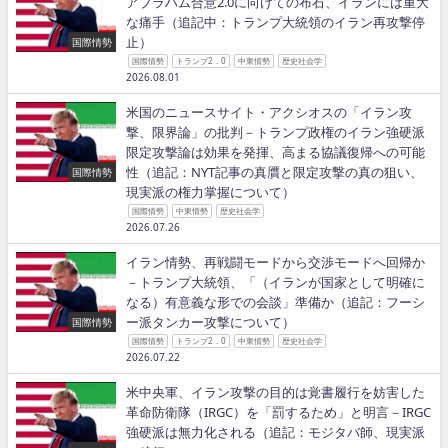
アブラハム合意2.0に向けての布石、イランには重大
な痛手（追記中：トランプ大統領のイラン再攻撃停
止）
国際情勢
国際情勢
トランプ2．0
中東情勢
歴史社会学
2026.08.01
米国のニュースサイト・アクシオスの「イラン攻
撃、限界論」の批判－トランプ政権のイラン強硬派
限定攻撃論は効果を発揮、高まる協議復帰への可能
性（追記：NYT記事の真贋と限定攻撃の真の狙い、
国際情勢
現実派の権力掌握について）
国際情勢
中東情勢
歴史社会学
2026.07.26
イラン情勢、再戦闘モードから交渉モードへ回帰か
－トランプ大統領、「（イランが国家として明確に
なる）有意義な形での会談」準備か（追記：フーシ
ー派タンカー攻撃について）
国際情勢
国際情勢
トランプ2．0
中東情勢
歴史社会学
2026.07.22
米中央軍、イラン攻撃の目的は覚書履行を妨害した
革命防衛隊（IRGC）を「罰するため」と明言－IRGC
強硬派は無力化される（追記：モジタバ師、現実派