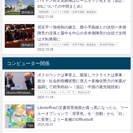
バイデン民主党政権はレームダック化する（追記：
DSについての中間まとめ）
国内政治
国際情勢
ウクライナ情勢
世界平和統一家庭連合
2022.11.05
習近平一強体制の確立、鄧小平路線との決別ー米側
陣営の没落と露中を中心の非米側陣営の台頭で文明
は大転換期に
国内政治
国際情勢
ウクライナ情勢
世界平和統一家庭連合
韓半島平和統一
2022.10.28
コンピューター関係
ポクロウシクは事実上、陥落しウクライナは軍事・
政治・社会的危機状態に突入ー多極化勢力の米露が
協調して戦争終結へ（追記：中国の最先端技術）
Ubuntu/Windows/P
ウクライナ情勢
トランプ2．0
歴史社会学
ython/IT
2025.11.14
Libreoffceの文書背景画面が真っ黒になったら、ツー
ルーオプションで「背景色」を「自動」から「白」
に変更しようー各種のOfficeSoft
2025.06.01
Tips