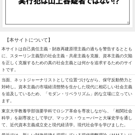
【本サイトについて】
本サイトは自己責任主義・財政再建原理主義の過ちを警告するととも
に、スターリン主義型の社会主義・共産主義を克服、資本主義の欠陥
を正しく克服するための真の社会主義とは何かを追求するためのサイ
トです。
当面、ネットジャーナリストとして位置づけながら、保守反動勢力と
対峙し。資本主義の市場経済態勢を生かした現代に相応しい社会主義
を追及しているため、「モダン・リベラリズム」的な立場に立ってい
ます。
東京大学教養学部強要学科でロシア革命を専攻しながら、「相関社会
科学」を副専攻として学び、マックス・ウェーパーと大塚史学を通し
て、近代資本主義成立史と現代経済学。現代社会学を学びました。
最近では、新しい財政規律を提唱している現代貨幣理論（ＭＭＴ）に