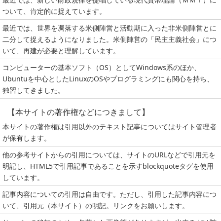
ついて、肯定的に捉えています。
最近では、世界を凋落する米側陣営と活動期に入った非米側陣営とに
二分して捉えるようになりました。米側陣営の「民主主義社会」につ
いて、再建が必要と理解しています。
コンピューターの基本ソフト（OS）としてWindows系のほか、
Ubuntuを中心としたLinuxのOSやプログラミングにも関心を持ち、
独習してきました。
【本サイトの著作権などにつきまして】
本サイトの著作権は引用以外のテキスト記事についてはサイト管理者
が保有します。
他の参考サイトからの引用については、サイトのURLなどで引用元を
明記し、HTML5で引用記事であることを示すblockquoteタグを使用
しています。
記事内容についての引用は自由です。ただし、引用した記事内容につ
いて、引用元（本サイト）の明記。リンクをお願いします。