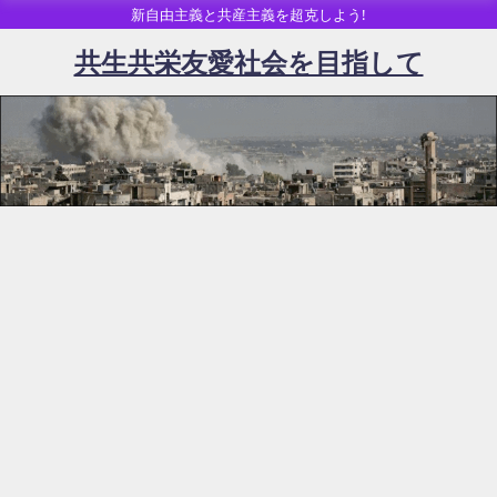
新自由主義と共産主義を超克しよう!
共生共栄友愛社会を目指して