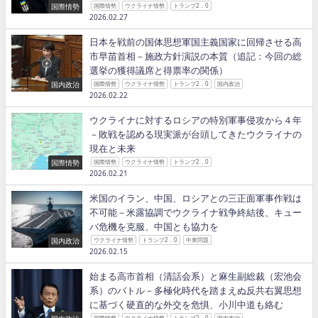
国際情勢
国際情勢
ウクライナ情勢
トランプ2．0
2026.02.27
日本を戦前の国体思想軍国主義国家に回帰させる高
市早苗首相－施政方針演説の本質（追記：今回の総
選挙の獲得議席と得票率の関係）
国内政治
国際情勢
ウクライナ情勢
トランプ2．0
国内政治
2026.02.22
ウクライナに対するロシアの特別軍事侵攻から４年
－敗戦を認める現実派が台頭してきたウクライナの
現在と未来
国際情勢
国際情勢
ウクライナ情勢
トランプ2．0
2026.02.21
米国のイラン、中国、ロシアとの三正面軍事作戦は
不可能－米露協調でウクライナ戦争終結後、キュー
バ危機を克服、中国とも協力を
国内政治
ウクライナ情勢
トランプ2．0
中東問題
2026.02.15
始まる高市首相（清話会系）と麻生副総裁（宏池会
系）のバトル－多極化時代を踏まえぬ反共右翼思想
に基づく硬直的な外交を危惧、小川中道も絡む
国際情勢
ウクライナ情勢
トランプ2．0
国内政治