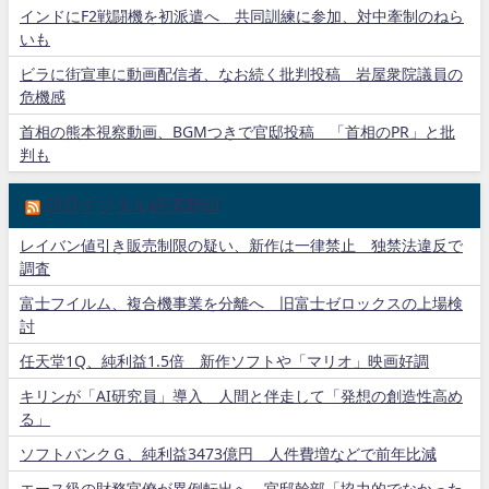
インドにF2戦闘機を初派遣へ 共同訓練に参加、対中牽制のねら
いも
ビラに街宣車に動画配信者、なお続く批判投稿 岩屋衆院議員の
危機感
首相の熊本視察動画、BGMつきで官邸投稿 「首相のPR」と批
判も
朝日デジタル経済新聞
レイバン値引き販売制限の疑い、新作は一律禁止 独禁法違反で
調査
富士フイルム、複合機事業を分離へ 旧富士ゼロックスの上場検
討
任天堂1Q、純利益1.5倍 新作ソフトや「マリオ」映画好調
キリンが「AI研究員」導入 人間と伴走して「発想の創造性高め
る」
ソフトバンクＧ、純利益3473億円 人件費増などで前年比減
エース級の財務官僚が異例転出へ 官邸幹部「協力的でなかった