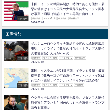
米国、イランの戦闘再開は一時的である可能性－最
悪の場合はイラン国民の大量難民発生でイラン国家
が事実上崩壊（追記：イラン再興に向けて）
国際情勢
国際情勢
トランプ2．0
中東情勢
歴史社会学
2026.07.09
国際情勢
ザルジニー前ウクライナ軍総司令官の大統領選出馬
表明、ウクライナで政変の可能性－トランプ大統領
の妥協案受け入れが不可欠
国際情勢
国際情勢
ウクライナ情勢
トランプ2．0
歴史社会学
2026.07.04
米国、イスラエルが28日早朝、イランを攻撃－最高
指導者で政教一致の革命派ウラーマ・ハメネイ師は
死亡か（追記：イラン、ハメネイ師死亡認める）
国際情勢
国際情勢
ウクライナ情勢
トランプ2．0
中東情勢
2026.03.01
ウクライナに台頭する現実主義派、ブダノフ大統領
府長官とアラハミヤ国民のしもべ会派長－トランプ
政権も支援か