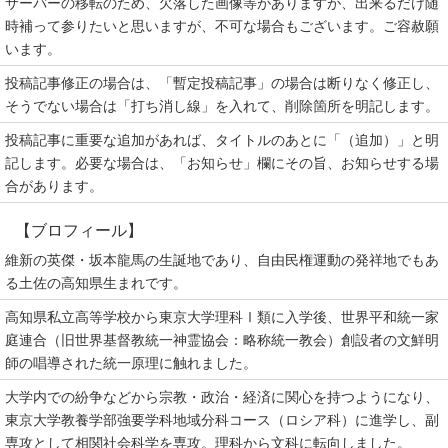
サーバーの移転のため、欠落した画像等がありますが、出来るだけ随
時補って参りたいと思いますが、不可な場合もございます。ご容赦願
います。
投稿記事修正の場合は、「暫定投稿記事」の場合は断りなく修正し、
そうでない場合は「打ち消し線」を入れて、削除箇所を明記します。
投稿記事に重要な追加があれば、タイトルのあとに「（追加）」と明
記します。必要な場合は、「お知らせ」欄にその旨、お知らせする場
合があります。
【ブロフィール】
維新の英傑・坂本龍馬の生誕地であり、自由民権運動の発祥地でもあ
る土佐の高知県生まれです。
高知県私立高等学校から東京大学理科Ⅰ類に入学後、世界平和統一家
庭連合（旧世界基督教統一神霊協会：略称統一教会）創設者の文鮮明
師の唱導された統一原理に触れました。
大学内での紛争などから宗教・政治・経済に関心を持つようになり、
東京大学教養学部強要学科地域分科コース（ロシア科）に進学し、副
専攻として相関社会科学を専攻。理科から文科に転向しました。