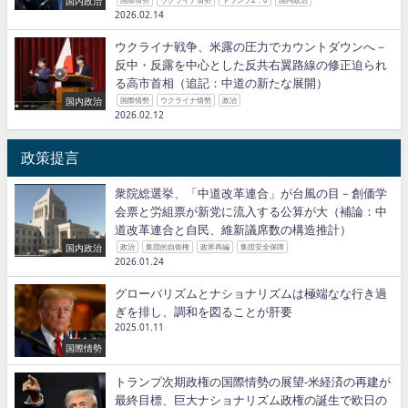
国内政治
2026.02.14
ウクライナ戦争、米露の圧力でカウントダウンへ－
反中・反露を中心とした反共右翼路線の修正迫られ
る高市首相（追記：中道の新たな展開）
国内政治
国際情勢
ウクライナ情勢
政治
2026.02.12
政策提言
衆院総選挙、「中道改革連合」が台風の目－創価学
会票と労組票が新党に流入する公算が大（補論：中
道改革連合と自民、維新議席数の構造推計）
国内政治
政治
集団的自衛権
政界再編
集団安全保障
2026.01.24
グローバリズムとナショナリズムは極端なな行き過
ぎを排し、調和を図ることが肝要
2025.01.11
国際情勢
トランプ次期政権の国際情勢の展望−米経済の再建が
最終目標、巨大ナショナリズム政権の誕生で欧日の