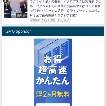
ウクライナ最大の要衝・ポクロフスクは実質的に陥
落ープダペストでの米露首脳会談中止はロシア勝利
で戦争終結させる大芝居（追記：プーチン大統領の
対キエフ政権戦略と東アジア戦略）
国際情勢
国際情勢
ウクライナ情勢
トランプ2．0
GMO Sponsor