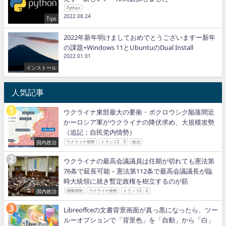
Python
2022.08.24
Tips
2022年新年明けましておめでとうございますー新年
の課題+Windows 11とUbuntuのDual Install
2022.01.01
インストール
人気記事
ウクライナ東部最大の要衝・ポクロウシク陥落間近
かーロシア軍がウクライナの降伏求め、大規模攻勢
（追記：自民党内情勢）
国内政治
ウクライナ情勢
トランプ2．0
政治
ウクライナの最高会議議員は任期が切れても憲法第
76条で延長可能－憲法第112条で最高会議議長が臨
時大統領に就き暫定政権を樹立するのが筋
国内政治
国際情勢
ウクライナ情勢
トランプ2．0
Libreoffceの文書背景画面が真っ黒になったら、ツー
ルーオプションで「背景色」を「自動」から「白」