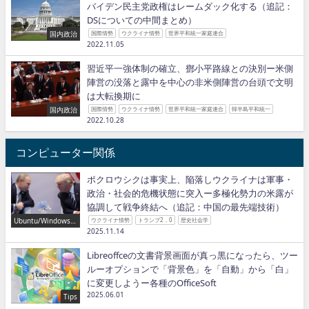
バイデン民主党政権はレームダック化する（追記：
DSについての中間まとめ）
国内政治
国際情勢
ウクライナ情勢
世界平和統一家庭連合
2022.11.05
習近平一強体制の確立、鄧小平路線との決別ー米側
陣営の没落と露中を中心の非米側陣営の台頭で文明
は大転換期に
国内政治
国際情勢
ウクライナ情勢
世界平和統一家庭連合
韓半島平和統一
2022.10.28
コンピューター関係
ポクロウシクは事実上、陥落しウクライナは軍事・
政治・社会的危機状態に突入ー多極化勢力の米露が
協調して戦争終結へ（追記：中国の最先端技術）
Ubuntu/Windows/P
ウクライナ情勢
トランプ2．0
歴史社会学
ython/IT
2025.11.14
Libreoffceの文書背景画面が真っ黒になったら、ツー
ルーオプションで「背景色」を「自動」から「白」
に変更しようー各種のOfficeSoft
2025.06.01
Tips