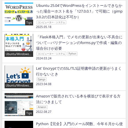
Ubuntu 25.04でWordPressをインストールできなか
った場合ーホスト名を「127.0.0.1」で可能に（gimp
3.0.2の日本語化は不可か）
Tips
コンピューター・システム
2025.05.18
「Flask本格入門」でメモの更新が出来ない不具合に
ついて―バリデーションのforms.pyで作成・編集の
場合分けが必要
Ubuntu/Windows/P
コンピューター・システム
Python
ython/IT
2024.03.24
Let' EncryptでのSSL/TLS証明書申請の更新がうまく
行かないとき
Django
2023.04.08
Ubuntu/Windows/P
ython/IT
Amazonで販売されている本を横並びで表示する方
法につきまして
Amazon
2022.08.27
Tips
Python【完全】入門のメール関数、今年６月から使