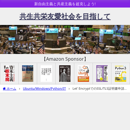
新自由主義と共産主義を超克しよう!
共生共栄友愛社会を目指して
【Amazon Sponsor】
ホーム
Ubuntu/Windows/Python/IT
Let' EncryptでのSSL/TLS証明書申請
の更新がうまく行かないとき