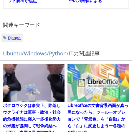
プト脱出が焦点
中の力関係による
関連キーワード
Django
Ubuntu/Windows/Python/IT
の関連記事
ポクロウシクは事実上、陥落し
Libreoffceの文書背景画面が真っ
ウクライナは軍事・政治・社会
黒になったら、ツールーオプシ
的危機状態に突入ー多極化勢力
ョンで「背景色」を「自動」か
の米露が協調して戦争終結へ
ら「白」に変更しようー各種の