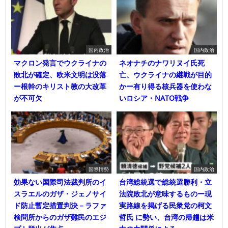
国内政治
国内政治
マクロン発言でウクライナの
ネオナチのナワリヌイ氏死
敗北が確定、欧米文明は没落
亡、ウクライナの継戦が目的
ー根幹のキリスト教の大改革
かー有り得る核兵器を使わな
が不可欠
いロシア・NATO戦争
国際情勢
国内政治
効果ない国際司法裁判所のイ
台湾総統選で総統選勝利・立
スラエルのガザ・ジェノサイ
法院敗北が意味するものー現
ド防止暫定措置判決－ラファ
実路線を掲げる民衆党の柯文
検問所からのガザ難民のエジ
哲氏 に勢い、台湾の帰趨は米