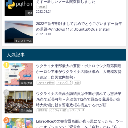
えずー新しいメール関数探しました
Python
2022.08.24
Tips
2022年新年明けましておめでとうございますー新年
の課題+Windows 11とUbuntuのDual Install
2022.01.01
インストール
人気記事
ウクライナ東部最大の要衝・ポクロウシク陥落間近
かーロシア軍がウクライナの降伏求め、大規模攻勢
（追記：自民党内情勢）
国内政治
ウクライナ情勢
トランプ2．0
政治
ウクライナの最高会議議員は任期が切れても憲法第
76条で延長可能－憲法第112条で最高会議議長が臨
時大統領に就き暫定政権を樹立するのが筋
国内政治
国際情勢
ウクライナ情勢
トランプ2．0
Libreoffceの文書背景画面が真っ黒になったら、ツー
ルーオプションで「背景色」を「自動」から「白」