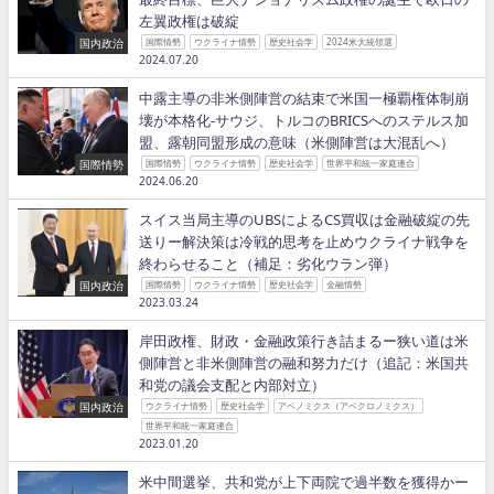
左翼政権は破綻
国内政治
国際情勢
ウクライナ情勢
歴史社会学
2024米大統領選
2024.07.20
中露主導の非米側陣営の結束で米国一極覇権体制崩
壊が本格化−サウジ、トルコのBRICSへのステルス加
盟、露朝同盟形成の意味（米側陣営は大混乱へ）
国際情勢
国際情勢
ウクライナ情勢
歴史社会学
世界平和統一家庭連合
2024.06.20
スイス当局主導のUBSによるCS買収は金融破綻の先
送りー解決策は冷戦的思考を止めウクライナ戦争を
終わらせること（補足：劣化ウラン弾）
国内政治
国際情勢
ウクライナ情勢
歴史社会学
金融情勢
2023.03.24
岸田政権、財政・金融政策行き詰まるー狭い道は米
側陣営と非米側陣営の融和努力だけ（追記：米国共
和党の議会支配と内部対立）
国内政治
ウクライナ情勢
歴史社会学
アベノミクス（アベクロノミクス）
世界平和統一家庭連合
2023.01.20
米中間選挙、共和党が上下両院で過半数を獲得かー