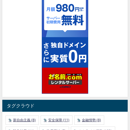
タグクラウド
新自由主義
(8)
安全保障
(11)
金融情勢
(8)