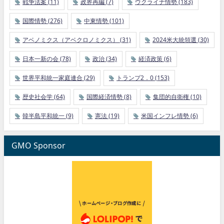
戦争法案
(11)
政界再編
(7)
ウクライナ情勢
(183)
国際情勢
(276)
中東情勢
(101)
アベノミクス（アベクロノミクス）
(31)
2024米大統領選
(30)
日本一新の会
(78)
政治
(34)
経済政策
(6)
世界平和統一家庭連合
(29)
トランプ2．0
(153)
歴史社会学
(64)
国際経済情勢
(8)
集団的自衛権
(10)
韓半島平和統一
(9)
憲法
(19)
米国インフレ情勢
(6)
GMO Sponsor