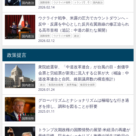
国内政治
国際情勢
ウクライナ情勢
トランプ2．0
国内政治
2026.02.14
ウクライナ戦争、米露の圧力でカウントダウンへ－
反中・反露を中心とした反共右翼路線の修正迫られ
る高市首相（追記：中道の新たな展開）
国内政治
国際情勢
ウクライナ情勢
政治
2026.02.12
政策提言
衆院総選挙、「中道改革連合」が台風の目－創価学
会票と労組票が新党に流入する公算が大（補論：中
道改革連合と自民、維新議席数の構造推計）
国内政治
政治
集団的自衛権
政界再編
集団安全保障
2026.01.24
グローバリズムとナショナリズムは極端なな行き過
ぎを排し、調和を図ることが肝要
2025.01.11
国際情勢
トランプ次期政権の国際情勢の展望−米経済の再建が
最終目標、巨大ナショナリズム政権の誕生で欧日の