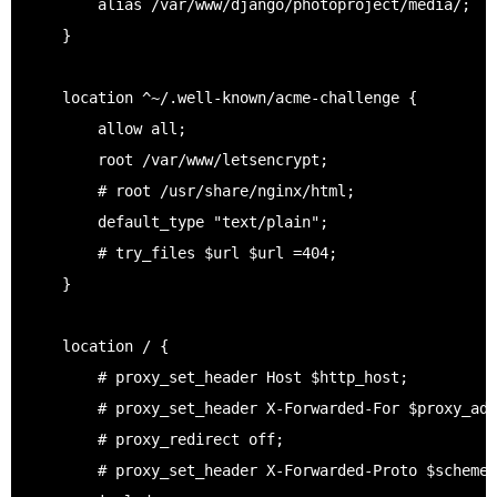
        alias /var/www/django/photoproject/media/;

    }

    location ^~/.well-known/acme-challenge {

        allow all;

        root /var/www/letsencrypt;

        # root /usr/share/nginx/html;

        default_type "text/plain";

        # try_files $url $url =404;

    }

    location / {

        # proxy_set_header Host $http_host;

        # proxy_set_header X-Forwarded-For $proxy_add
        # proxy_redirect off;

        # proxy_set_header X-Forwarded-Proto $scheme
