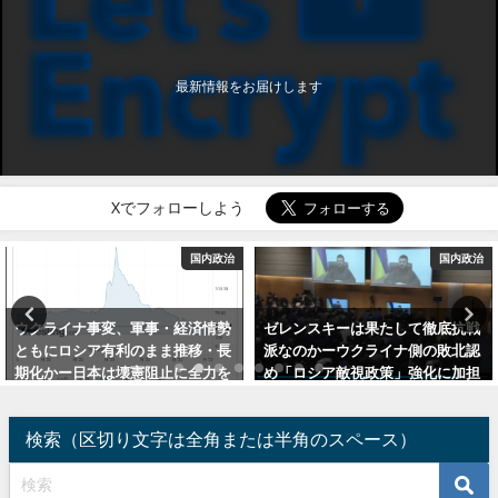
最新情報をお届けします
Xでフォローしよう
国内政治
国内政治
事・経済情勢
ゼレンスキーは果たして徹底抗戦
今後の世界の運営は
まま推移・長
派なのかーウクライナ側の敗北認
ルと中国が行うー欧
阻止に全力を
め「ロシア敵視政策」強化に加担
左派政権は崩壊、民
との説も
勢力が政権を獲得（
模で左派追放・右派
2022年3月26日
検索（区切り文字は全角または半角のスペース）
2025年9月20日