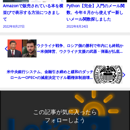
Amazonで販売されている本を横
Python【完全】入門のメール関
並びで表示する方法につきまし
数、今年６月から使えずー新し
て
いメール関数探しました
2022年8月27日
2022年8月24日
ウクライナ戦争、ロシア側の勝利で年内にも終戦か
ー米側陣営、ウクライナ支援の武器・弾薬が払底・
金融危機に直面
米中央銀行システム、金融引き締めと緩和のダッチ
ロールーOPEC+の減産決定でドル覇権体制崩壊か
（追記：トランプ氏起訴問題）
この記事が気に入ったら
フォローしよう