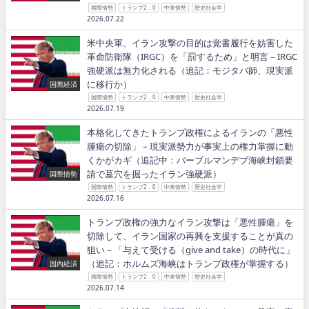
国際情勢
トランプ2．0
中東情勢
歴史社会学
2026.07.22
米中央軍、イラン攻撃の目的は覚書履行を妨害した
革命防衛隊（IRGC）を「罰するため」と明言－IRGC
強硬派は無力化される（追記：モジタバ師、現実派
に移行か）
国際経済
国際情勢
トランプ2．0
中東情勢
歴史社会学
2026.07.19
本格化してきたトランプ政権によるイランの「悪性
腫瘍の切除」－現実派勢力が事実上の権力掌握に動
くかがカギ（追記中：バーブルマンデブ海峡封鎖要
請で墓穴を掘ったイラン強硬派）
国際情勢
国際情勢
トランプ2．0
中東情勢
歴史社会学
2026.07.16
トランプ政権の強力なイラン攻撃は「悪性腫瘍」を
切除して、イラン国家の再興を支援することが真の
狙い－「与えて受ける（give and take）の時代に」
（追記：ホルムズ海峡はトランプ政権が掌握する）
国内経済
国際情勢
トランプ2．0
中東情勢
歴史社会学
2026.07.14