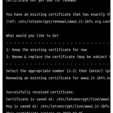
Certificate not yet due for renewal

You have an existing certificate that has exactly the
(ref: /etc/letsencrypt/renewal/www2.it-ibfs.org.conf)
What would you like to do?

- - - - - - - - - - - - - - - - - - - - - - - - - - -
1: Keep the existing certificate for now

2: Renew & replace the certificate (may be subject to
- - - - - - - - - - - - - - - - - - - - - - - - - - -
Select the appropriate number [1-2] then [enter] (pre
Renewing an existing certificate for www2.it-ibfs.org
Successfully received certificate.

Certificate is saved at: /etc/letsencrypt/live/www2.i
Key is saved at: /etc/letsencrypt/live/www2.it-ibfs.o