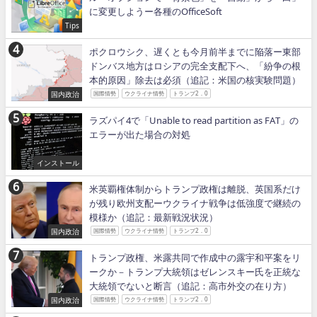
に変更しようー各種のOfficeSoft
Tips
ポクロウシク、遅くとも今月前半までに陥落ー東部
ドンバス地方はロシアの完全支配下へ、「紛争の根
本的原因」除去は必須（追記：米国の核実験問題）
国内政治
国際情勢
ウクライナ情勢
トランプ2．0
ラズパイ4で「Unable to read partition as FAT」の
エラーが出た場合の対処
インストール
米英覇権体制からトランプ政権は離脱、英国系だけ
が残り欧州支配ーウクライナ戦争は低強度で継続の
模様か（追記：最新戦況状況）
国内政治
国際情勢
ウクライナ情勢
トランプ2．0
トランプ政権、米露共同で作成中の露宇和平案をリ
ークか－トランプ大統領はゼレンスキー氏を正統な
大統領でないと断言（追記：高市外交の在り方）
国内政治
国際情勢
ウクライナ情勢
トランプ2．0