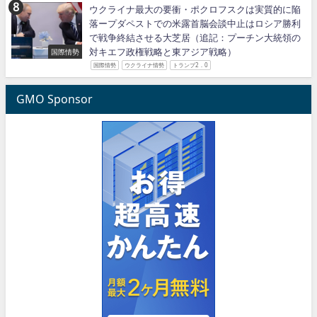
ウクライナ最大の要衝・ポクロフスクは実質的に陥
落ープダペストでの米露首脳会談中止はロシア勝利
で戦争終結させる大芝居（追記：プーチン大統領の
対キエフ政権戦略と東アジア戦略）
国際情勢
国際情勢
ウクライナ情勢
トランプ2．0
GMO Sponsor