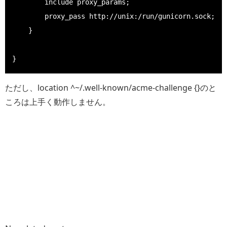
        include proxy_params;                        
        proxy_pass http://unix:/run/gunicorn.sock;

    }

ただし、location ^~/.well-known/acme-challenge {}のと
ころは上手く動作しません。