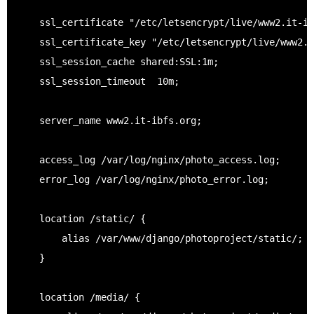
    ssl_certificate "/etc/letsencrypt/live/www2.it-ib
    ssl_certificate_key "/etc/letsencrypt/live/www2.i
    ssl_session_cache shared:SSL:1m;

    ssl_session_timeout  10m;

    server_name www2.it-ibfs.org;

    access_log /var/log/nginx/photo_access.log;

    error_log /var/log/nginx/photo_error.log;        
    location /static/ {

        alias /var/www/django/photoproject/static/;

    }

    location /media/ {
