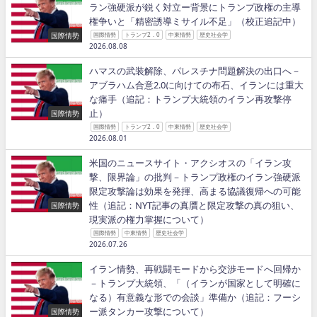
ラン強硬派が鋭く対立ー背景にトランプ政権の主導
権争いと「精密誘導ミサイル不足」（校正追記中）
国際情勢
国際情勢
トランプ2．0
中東情勢
歴史社会学
2026.08.08
ハマスの武装解除、パレスチナ問題解決の出口へ－
アブラハム合意2.0に向けての布石、イランには重大
な痛手（追記：トランプ大統領のイラン再攻撃停
止）
国際情勢
国際情勢
トランプ2．0
中東情勢
歴史社会学
2026.08.01
米国のニュースサイト・アクシオスの「イラン攻
撃、限界論」の批判－トランプ政権のイラン強硬派
限定攻撃論は効果を発揮、高まる協議復帰への可能
性（追記：NYT記事の真贋と限定攻撃の真の狙い、
国際情勢
現実派の権力掌握について）
国際情勢
中東情勢
歴史社会学
2026.07.26
イラン情勢、再戦闘モードから交渉モードへ回帰か
－トランプ大統領、「（イランが国家として明確に
なる）有意義な形での会談」準備か（追記：フーシ
ー派タンカー攻撃について）
国際情勢