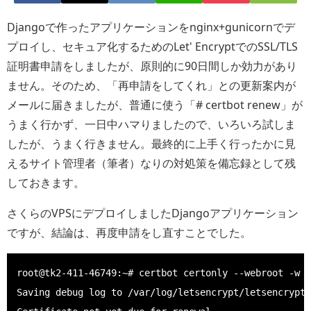
Djangoで作ったアプリケーションをnginx+gunicornでデ
プロイし、セキュア化するためのLet' EncryptでのSSL/TLS
証明書申請をしましたが、原則的に90日間しか効力があり
ません。そのため、「再申請をしてくれ」との更新案内が
メールに届きましたが、普通に使う「# certbot renew」が
うまく行かず、一日中ハマりましたので、いろいろ試しま
したが、うまく行きません。最終的に上手く行ったかに見
えるサイト管理者（筆者）なりの対処策を備忘録として残
しておきます。
さくらのVPSにデプロイしましたDjangoアプリケーション
ですが、結論は、再度申請をし直すことでした。
root@tk2-411-46749:~# certbot certonly --webroot -w /
Saving debug log to /var/log/letsencrypt/letsencrypt.