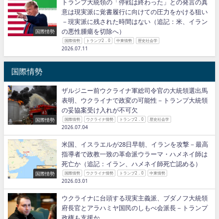
トランプ大統領の「停戦は終わった」との発言の真
意は現実派に覚書履行に向けての圧力をかける狙い
－現実派に残された時間はない（追記：米、イラン
の悪性腫瘍を切除へ）
国際情勢
国際情勢
トランプ2．0
中東情勢
歴史社会学
2026.07.11
国際情勢
ザルジニー前ウクライナ軍総司令官の大統領選出馬
表明、ウクライナで政変の可能性－トランプ大統領
の妥協案受け入れが不可欠
国際情勢
国際情勢
ウクライナ情勢
トランプ2．0
歴史社会学
2026.07.04
米国、イスラエルが28日早朝、イランを攻撃－最高
指導者で政教一致の革命派ウラーマ・ハメネイ師は
死亡か（追記：イラン、ハメネイ師死亡認める）
国際情勢
国際情勢
ウクライナ情勢
トランプ2．0
中東情勢
2026.03.01
ウクライナに台頭する現実主義派、ブダノフ大統領
府長官とアラハミヤ国民のしもべ会派長－トランプ
政権も支援か