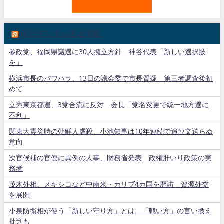
朝日デジタル政治情報
参政党、福岡県議選に30人擁立方針 神谷代表「新しい選択肢
を」
横浜市長のパワハラ、13日の議会委で市長質疑 第三者調査後初
めて
立憲東京都連、3党合流に反対 会長「党名変更で統一地方選に
不利」
関東大震災時の朝鮮人虐殺、小池知事は10年連続で追悼文送らぬ
意向
次官候補の官僚に異例の人事、財務省発表 政権肝いり政策の実
務者
茂木外相、メキシコなど中南米・カリブ4カ国を歴訪 資源外交
を展開
小泉防衛相が使う「新しい守り方」とは 「戦い方」の言い換え
批判も