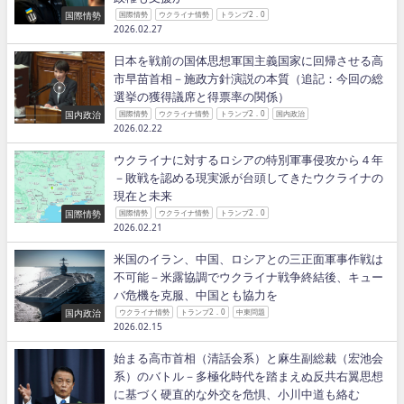
国際情勢
国際情勢
ウクライナ情勢
トランプ2．0
2026.02.27
日本を戦前の国体思想軍国主義国家に回帰させる高
市早苗首相－施政方針演説の本質（追記：今回の総
選挙の獲得議席と得票率の関係）
国内政治
国際情勢
ウクライナ情勢
トランプ2．0
国内政治
2026.02.22
ウクライナに対するロシアの特別軍事侵攻から４年
－敗戦を認める現実派が台頭してきたウクライナの
現在と未来
国際情勢
国際情勢
ウクライナ情勢
トランプ2．0
2026.02.21
米国のイラン、中国、ロシアとの三正面軍事作戦は
不可能－米露協調でウクライナ戦争終結後、キュー
バ危機を克服、中国とも協力を
国内政治
ウクライナ情勢
トランプ2．0
中東問題
2026.02.15
始まる高市首相（清話会系）と麻生副総裁（宏池会
系）のバトル－多極化時代を踏まえぬ反共右翼思想
に基づく硬直的な外交を危惧、小川中道も絡む