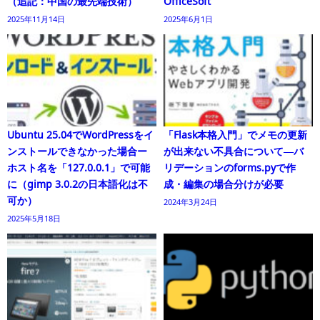
（追記：中国の最先端技術）
OfficeSoft
2025年11月14日
2025年6月1日
Ubuntu 25.04でWordPressをイ
「Flask本格入門」でメモの更新
ンストールできなかった場合ー
が出来ない不具合について―バ
ホスト名を「127.0.0.1」で可能
リデーションのforms.pyで作
に（gimp 3.0.2の日本語化は不
成・編集の場合分けが必要
可か）
2024年3月24日
2025年5月18日