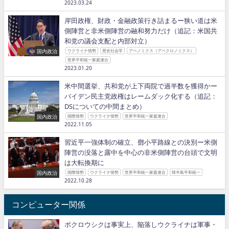
2023.03.24
岸田政権、財政・金融政策行き詰まるー狭い道は米
側陣営と非米側陣営の融和努力だけ（追記：米国共
和党の議会支配と内部対立）
国内政治
ウクライナ情勢
歴史社会学
アベノミクス（アベクロノミクス）
世界平和統一家庭連合
2023.01.20
米中間選挙、共和党が上下両院で過半数を獲得かー
バイデン民主党政権はレームダック化する（追記：
DSについての中間まとめ）
国内政治
国際情勢
ウクライナ情勢
世界平和統一家庭連合
2022.11.05
習近平一強体制の確立、鄧小平路線との決別ー米側
陣営の没落と露中を中心の非米側陣営の台頭で文明
は大転換期に
国内政治
国際情勢
ウクライナ情勢
世界平和統一家庭連合
韓半島平和統一
2022.10.28
コンピューター関係
ポクロウシクは事実上、陥落しウクライナは軍事・