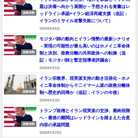
題は決着へ向かう展開か－予想される覚書はレ
ッドライン承認+イラン経済再建支援（追記：
国際情勢
イランのミサイル攻撃失敗について）
2026年6月6日
モジタバ師の動向とイラン情勢の最新シナリオ
－実現の可能性が最も高いのはホメイニ革命体
制と決別、政教分離の共和政体への転換（追
国際情勢
記：モジタバ師と暫定指導者評議会）
2026年6月5日
イラン宗教界、現実派支持の動き活発化－ホメ
イニ革命体制から十二イマーム派の政教分離体
制へ歴史的回帰か（追記：イランの今後）
国際情勢
2026年6月3日
トランプ政権とイラン現実派の交渉、最終段階
へ－最後の難関はレッドラインを踏まえた合意
内容の承認問題
国際情勢
2026年5月29日