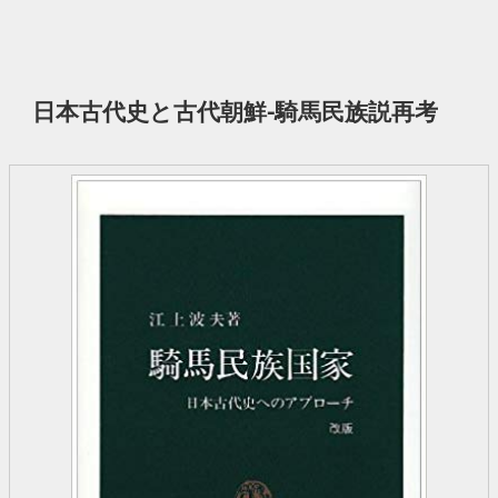
日本古代史と古代朝鮮−騎馬民族説再考