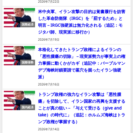
2026年7月22日
米中央軍、イラン攻撃の目的は覚書履行を妨害
した革命防衛隊（IRGC）を「罰するため」と
明言－IRGC強硬派は無力化される（追記：モ
国際経済
ジタバ師、現実派に移行か）
2026年7月19日
本格化してきたトランプ政権によるイランの
「悪性腫瘍の切除」－現実派勢力が事実上の権
力掌握に動くかがカギ（追記中：バーブルマン
国際情勢
デブ海峡封鎖要請で墓穴を掘ったイラン強硬
派）
2026年7月16日
トランプ政権の強力なイラン攻撃は「悪性腫
瘍」を切除して、イラン国家の再興を支援する
ことが真の狙い－「与えて受ける（give and
国内経済
take）の時代に」（追記：ホルムズ海峡はトラ
ンプ政権が掌握する）
2026年7月14日