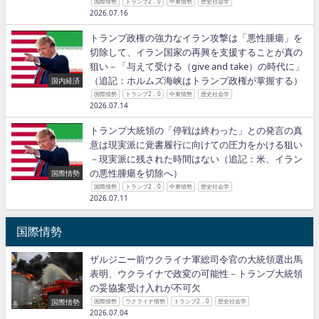
国際情勢
トランプ2．0
中東情勢
歴史社会学
2026.07.16
トランプ政権の強力なイラン攻撃は「悪性腫瘍」を
切除して、イラン国家の再興を支援することが真の
狙い－「与えて受ける（give and take）の時代に」
（追記：ホルムズ海峡はトランプ政権が掌握する）
国内経済
国際情勢
トランプ2．0
中東情勢
歴史社会学
2026.07.14
トランプ大統領の「停戦は終わった」との発言の真
意は現実派に覚書履行に向けての圧力をかける狙い
－現実派に残された時間はない（追記：米、イラン
の悪性腫瘍を切除へ）
国際情勢
国際情勢
トランプ2．0
中東情勢
歴史社会学
2026.07.11
国際情勢
ザルジニー前ウクライナ軍総司令官の大統領選出馬
表明、ウクライナで政変の可能性－トランプ大統領
の妥協案受け入れが不可欠
国際情勢
国際情勢
ウクライナ情勢
トランプ2．0
歴史社会学
2026.07.04