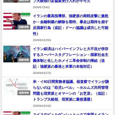
プ大統領の妥協案受け入れが不可欠
国際情勢
2026年7月4日
イランの最高指導部、強硬派の商戦攻撃に激怒
か－金融制裁の解除を期待、暴走は期待を崩す
反国家行為（追記：ドーハ協議は成功した可能
国際情勢
性）
2026年6月29日
イラン経済はハイパーインフレと大不況が併存
するスーパースタグフレーション－国家社会主
義体制と化したホメイニ革命体制の帰結（追
国際情勢
記：強硬派の暴発と米軍の本格対応）
2026年6月27日
米・イ60日間実務者協議、核査察でイランが譲
らないのは「幼児レベル」－ホルムズ共同管理
問題も現実派とオマーンの「お芝居」（追記：
国際情勢
トランプ大統領、現実派に最後通牒）
2026年6月24日
スイスのビュルゲンシュトックで米国とイラン