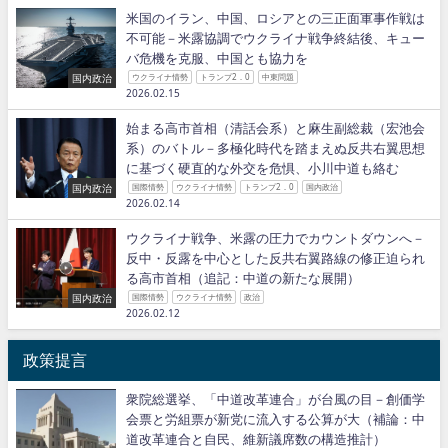
米国のイラン、中国、ロシアとの三正面軍事作戦は
不可能－米露協調でウクライナ戦争終結後、キュー
バ危機を克服、中国とも協力を
国内政治
ウクライナ情勢
トランプ2．0
中東問題
2026.02.15
始まる高市首相（清話会系）と麻生副総裁（宏池会
系）のバトル－多極化時代を踏まえぬ反共右翼思想
に基づく硬直的な外交を危惧、小川中道も絡む
国内政治
国際情勢
ウクライナ情勢
トランプ2．0
国内政治
2026.02.14
ウクライナ戦争、米露の圧力でカウントダウンへ－
反中・反露を中心とした反共右翼路線の修正迫られ
る高市首相（追記：中道の新たな展開）
国内政治
国際情勢
ウクライナ情勢
政治
2026.02.12
政策提言
衆院総選挙、「中道改革連合」が台風の目－創価学
会票と労組票が新党に流入する公算が大（補論：中
道改革連合と自民、維新議席数の構造推計）