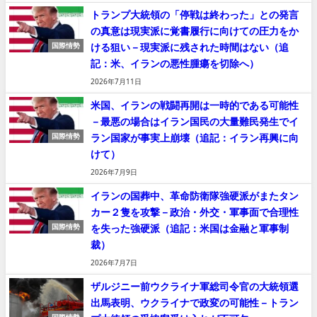
トランプ大統領の「停戦は終わった」との発言
の真意は現実派に覚書履行に向けての圧力をか
ける狙い－現実派に残された時間はない（追
国際情勢
記：米、イランの悪性腫瘍を切除へ）
2026年7月11日
米国、イランの戦闘再開は一時的である可能性
－最悪の場合はイラン国民の大量難民発生でイ
ラン国家が事実上崩壊（追記：イラン再興に向
国際情勢
けて）
2026年7月9日
イランの国葬中、革命防衛隊強硬派がまたタン
カー２隻を攻撃－政治・外交・軍事面で合理性
を失った強硬派（追記：米国は金融と軍事制
国際情勢
裁）
2026年7月7日
ザルジニー前ウクライナ軍総司令官の大統領選
出馬表明、ウクライナで政変の可能性－トラン