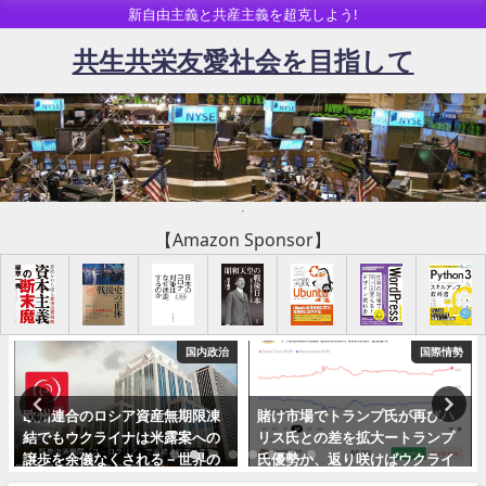
新自由主義と共産主義を超克しよう!
共生共栄友愛社会を目指して
【Amazon Sponsor】
国内政治
国際情勢
産無期限凍
賭け市場でトランプ氏が再びハ
バイデン政権支持率、
米露案への
リス氏との差を拡大ートランプ
更新を継続中ー対ロシ
る－世界の
氏優勢か、返り咲けばウクライ
裁による記録的なイン
リベラル全
ナ戦争停戦・終戦で欧州は激変
撃され