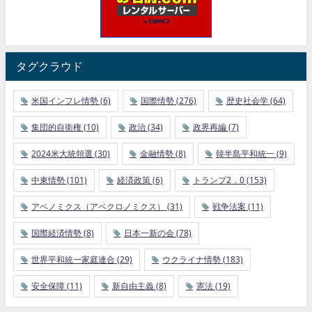
タグクラウド
米国インフレ情勢
(6)
国際情勢
(276)
歴史社会学
(64)
集団的自衛権
(10)
政治
(34)
政界再編
(7)
2024米大統領選
(30)
金融情勢
(8)
韓半島平和統一
(9)
中東情勢
(101)
経済政策
(6)
トランプ2．0
(153)
アベノミクス（アベクロノミクス）
(31)
戦争法案
(11)
国際経済情勢
(8)
日本一新の会
(78)
世界平和統一家庭連合
(29)
ウクライナ情勢
(183)
安全保障
(11)
新自由主義
(8)
憲法
(19)