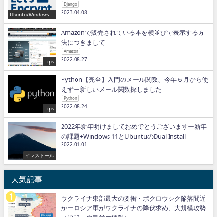
Django
2023.04.08
Ubuntu/Windows/P
ython/IT
Amazonで販売されている本を横並びで表示する方
法につきまして
Amazon
2022.08.27
Tips
Python【完全】入門のメール関数、今年６月から使
えずー新しいメール関数探しました
Python
2022.08.24
Tips
2022年新年明けましておめでとうございますー新年
の課題+Windows 11とUbuntuのDual Install
2022.01.01
インストール
人気記事
ウクライナ東部最大の要衝・ポクロウシク陥落間近
かーロシア軍がウクライナの降伏求め、大規模攻勢