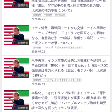
限定攻撃論は効果を発揮、高まる協議復帰への可能
性（追記：NYT記事の真贋と限定攻撃の真の狙い、
国際情勢
現実派の権力掌握について）
国際情勢
中東情勢
歴史社会学
2026.07.26
イラン情勢、再戦闘モードから交渉モードへ回帰か
－トランプ大統領、「（イランが国家として明確に
なる）有意義な形での会談」準備か（追記：フーシ
ー派タンカー攻撃について）
国際情勢
国際情勢
トランプ2．0
中東情勢
歴史社会学
2026.07.22
米中央軍、イラン攻撃の目的は覚書履行を妨害した
革命防衛隊（IRGC）を「罰するため」と明言－IRGC
強硬派は無力化される（追記：モジタバ師、現実派
に移行か）
国際経済
国際情勢
トランプ2．0
中東情勢
歴史社会学
2026.07.19
本格化してきたトランプ政権によるイランの「悪性
腫瘍の切除」－現実派勢力が事実上の権力掌握に動
くかがカギ（追記中：バーブルマンデブ海峡封鎖要
請で墓穴を掘ったイラン強硬派）
国際情勢