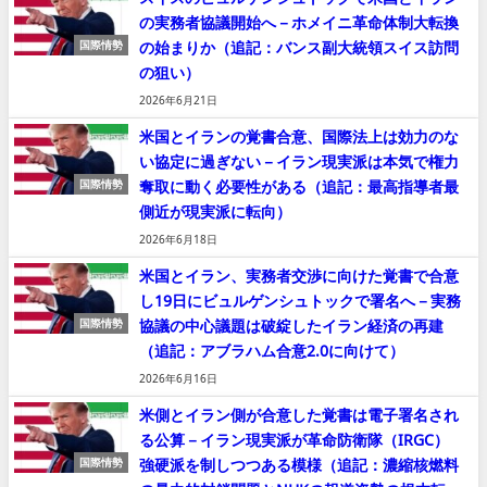
の実務者協議開始へ－ホメイニ革命体制大転換
の始まりか（追記：バンス副大統領スイス訪問
国際情勢
の狙い）
2026年6月21日
米国とイランの覚書合意、国際法上は効力のな
い協定に過ぎない－イラン現実派は本気で権力
奪取に動く必要性がある（追記：最高指導者最
国際情勢
側近が現実派に転向）
2026年6月18日
米国とイラン、実務者交渉に向けた覚書で合意
し19日にビュルゲンシュトックで署名へ－実務
協議の中心議題は破綻したイラン経済の再建
国際情勢
（追記：アブラハム合意2.0に向けて）
2026年6月16日
米側とイラン側が合意した覚書は電子署名され
る公算－イラン現実派が革命防衛隊（IRGC）
強硬派を制しつつある模様（追記：濃縮核燃料
国際情勢