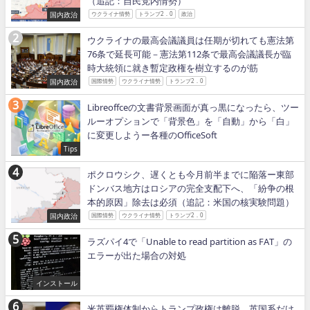
（追記：自民党内情勢）
国内政治
ウクライナ情勢
トランプ2．0
政治
ウクライナの最高会議議員は任期が切れても憲法第
76条で延長可能－憲法第112条で最高会議議長が臨
時大統領に就き暫定政権を樹立するのが筋
国内政治
国際情勢
ウクライナ情勢
トランプ2．0
Libreoffceの文書背景画面が真っ黒になったら、ツー
ルーオプションで「背景色」を「自動」から「白」
に変更しようー各種のOfficeSoft
Tips
ポクロウシク、遅くとも今月前半までに陥落ー東部
ドンバス地方はロシアの完全支配下へ、「紛争の根
本的原因」除去は必須（追記：米国の核実験問題）
国内政治
国際情勢
ウクライナ情勢
トランプ2．0
ラズパイ4で「Unable to read partition as FAT」の
エラーが出た場合の対処
インストール
米英覇権体制からトランプ政権は離脱、英国系だけ