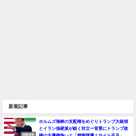
新着記事
ホルムズ海峡の支配権をめぐりトランプ大統領
とイラン強硬派が鋭く対立ー背景にトランプ政
権の主導権争いと「精密誘導ミサイル不足」
国際情勢