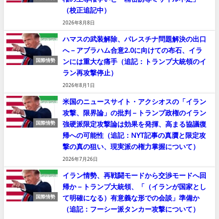
（校正追記中）
2026年8月8日
ハマスの武装解除、パレスチナ問題解決の出口
へ－アブラハム合意2.0に向けての布石、イラ
ンには重大な痛手（追記：トランプ大統領のイ
国際情勢
ラン再攻撃停止）
2026年8月1日
米国のニュースサイト・アクシオスの「イラン
攻撃、限界論」の批判－トランプ政権のイラン
強硬派限定攻撃論は効果を発揮、高まる協議復
国際情勢
帰への可能性（追記：NYT記事の真贋と限定攻
撃の真の狙い、現実派の権力掌握について）
2026年7月26日
イラン情勢、再戦闘モードから交渉モードへ回
帰か－トランプ大統領、「（イランが国家とし
て明確になる）有意義な形での会談」準備か
国際情勢
（追記：フーシー派タンカー攻撃について）