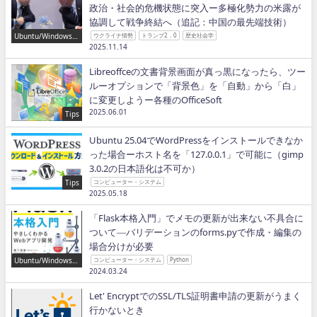
政治・社会的危機状態に突入ー多極化勢力の米露が
協調して戦争終結へ（追記：中国の最先端技術）
Ubuntu/Windows/P
ウクライナ情勢
トランプ2．0
歴史社会学
ython/IT
2025.11.14
Libreoffceの文書背景画面が真っ黒になったら、ツー
ルーオプションで「背景色」を「自動」から「白」
に変更しようー各種のOfficeSoft
2025.06.01
Tips
Ubuntu 25.04でWordPressをインストールできなか
った場合ーホスト名を「127.0.0.1」で可能に（gimp
3.0.2の日本語化は不可か）
Tips
コンピューター・システム
2025.05.18
「Flask本格入門」でメモの更新が出来ない不具合に
ついて―バリデーションのforms.pyで作成・編集の
場合分けが必要
Ubuntu/Windows/P
コンピューター・システム
Python
ython/IT
2024.03.24
Let' EncryptでのSSL/TLS証明書申請の更新がうまく
行かないとき