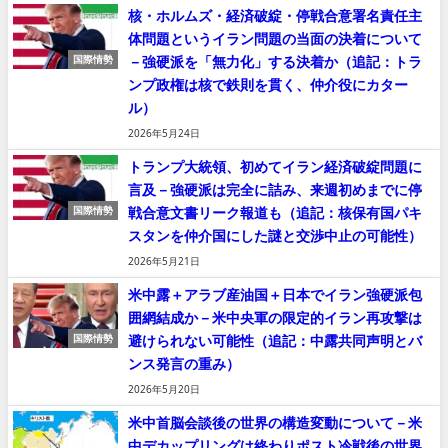
核・ホルムズ・経済破綻・停戦合意署名責任主
体問題というイラン問題の当面の決着について
－強硬派を「無力化」する決着か（追記：トラ
国際情勢
ンプ政権は核で鉄則を貫く、仲介役にカター
ル）
2026年5月24日
トランプ大統領、初めてイラン経済破綻問題に
言及－強硬派は完全に詰み、来週初めまでに停
戦合意文書リーク報道も（追記：核保有国パキ
国際情勢
スタンを仲介国にした謎と交渉中止の可能性）
2026年5月21日
米中露＋アラブ産油国＋日本でイラン強硬派包
囲網結成か－米中央軍の限定的イラン再攻撃は
避けられない可能性（追記：中露共同声明とバ
国際情勢
ンス発言の重み）
2026年5月20日
米中首脳会談後の世界の構造変動について－米
中デカップリングは終わりポスト冷戦後の世界