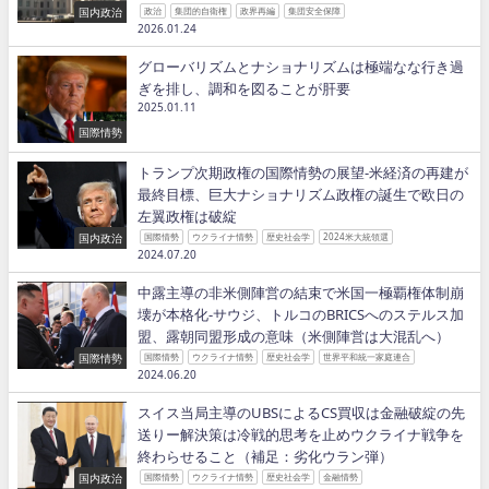
国内政治
政治
集団的自衛権
政界再編
集団安全保障
2026.01.24
グローバリズムとナショナリズムは極端なな行き過
ぎを排し、調和を図ることが肝要
2025.01.11
国際情勢
トランプ次期政権の国際情勢の展望−米経済の再建が
最終目標、巨大ナショナリズム政権の誕生で欧日の
左翼政権は破綻
国内政治
国際情勢
ウクライナ情勢
歴史社会学
2024米大統領選
2024.07.20
中露主導の非米側陣営の結束で米国一極覇権体制崩
壊が本格化−サウジ、トルコのBRICSへのステルス加
盟、露朝同盟形成の意味（米側陣営は大混乱へ）
国際情勢
国際情勢
ウクライナ情勢
歴史社会学
世界平和統一家庭連合
2024.06.20
スイス当局主導のUBSによるCS買収は金融破綻の先
送りー解決策は冷戦的思考を止めウクライナ戦争を
終わらせること（補足：劣化ウラン弾）
国内政治
国際情勢
ウクライナ情勢
歴史社会学
金融情勢