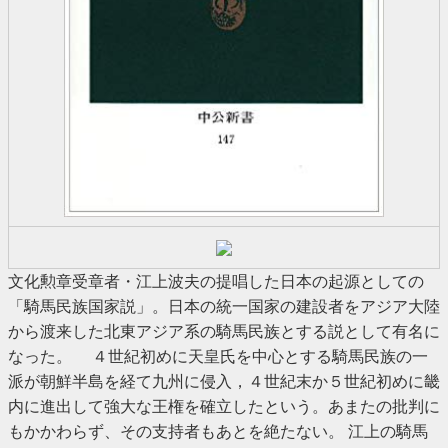
文化勲章受章者・江上波夫の提唱した日本の起源としての
「騎馬民族国家説」。日本の統一国家の建設者をアジア大陸
から渡来した北東アジア系の騎馬民族とする説として有名に
なった。 ４世紀初めに天皇氏を中心とする騎馬民族の一
派が朝鮮半島を経て九州に侵入，４世紀末か５世紀初めに畿
内に進出して強大な王権を確立したという。あまたの批判に
もかかわらず、その支持者もあとを絶たない。 江上の騎馬