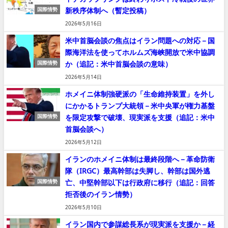
新秩序体制へ（暫定投稿）
国際情勢
2026年5月16日
米中首脳会談の焦点はイラン問題への対応－国
際海洋法を使ってホルムズ海峡開放で米中協調
か（追記：米中首脳会談の意味）
国際情勢
2026年5月14日
ホメイニ体制強硬派の「生命維持装置」を外し
にかかるトランプ大統領－米中央軍が権力基盤
を限定攻撃で破壊、現実派を支援（追記：米中
国際情勢
首脳会談へ）
2026年5月12日
イランのホメイニ体制は最終段階へ－革命防衛
隊（IRGC）最高幹部は失脚し、幹部は国外逃
亡、中堅幹部以下は行政府に移行（追記：回答
国際情勢
拒否後のイラン情勢）
2026年5月10日
イラン国内で参謀総長系が現実派を支援か－経