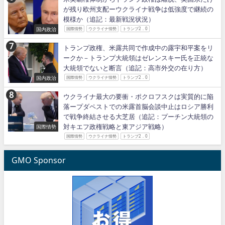
が残り欧州支配ーウクライナ戦争は低強度で継続の
模様か（追記：最新戦況状況）
国内政治
国際情勢
ウクライナ情勢
トランプ2．0
トランプ政権、米露共同で作成中の露宇和平案をリ
ークか－トランプ大統領はゼレンスキー氏を正統な
大統領でないと断言（追記：高市外交の在り方）
国内政治
国際情勢
ウクライナ情勢
トランプ2．0
ウクライナ最大の要衝・ポクロフスクは実質的に陥
落ープダペストでの米露首脳会談中止はロシア勝利
で戦争終結させる大芝居（追記：プーチン大統領の
対キエフ政権戦略と東アジア戦略）
国際情勢
国際情勢
ウクライナ情勢
トランプ2．0
GMO Sponsor