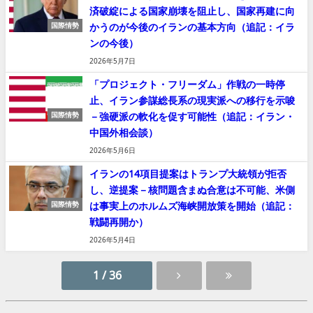
済破綻による国家崩壊を阻止し、国家再建に向
かうのが今後のイランの基本方向（追記：イラ
国際情勢
ンの今後）
2026年5月7日
「プロジェクト・フリーダム」作戦の一時停
止、イラン参謀総長系の現実派への移行を示唆
－強硬派の軟化を促す可能性（追記：イラン・
国際情勢
中国外相会談）
2026年5月6日
イランの14項目提案はトランプ大統領が拒否
し、逆提案－核問題含まぬ合意は不可能、米側
は事実上のホルムズ海峡開放策を開始（追記：
国際情勢
戦闘再開か）
2026年5月4日
1 / 36