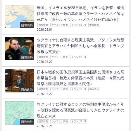
米国、イスラエルが28日早朝、イランを攻撃－最高
指導者で政教一致の革命派ウラーマ・ハメネイ師は
死亡か（追記：イラン、ハメネイ師死亡認める）
国際情勢
国際情勢
ウクライナ情勢
トランプ2．0
中東情勢
2026.03.01
ウクライナに台頭する現実主義派、ブダノフ大統領
府長官とアラハミヤ国民のしもべ会派長－トランプ
政権も支援か
国際情勢
国際情勢
ウクライナ情勢
トランプ2．0
2026.02.27
日本を戦前の国体思想軍国主義国家に回帰させる高
市早苗首相－施政方針演説の本質（追記：今回の総
選挙の獲得議席と得票率の関係）
国内政治
国際情勢
ウクライナ情勢
トランプ2．0
国内政治
2026.02.22
ウクライナに対するロシアの特別軍事侵攻から４年
－敗戦を認める現実派が台頭してきたウクライナの
現在と未来
国際情勢
国際情勢
ウクライナ情勢
トランプ2．0
2026.02.21