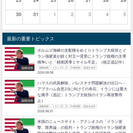
30
31
1
2
3
4
5
最新の重要トピックス
ホルムズ海峡の支配権をめぐりトランプ大統領とイ
ラン強硬派が鋭く対立ー背景にトランプ政権の主導
権争いと「精密誘導ミサイル不足」（校正追記中）
国際情勢
国際情勢
トランプ2．0
中東情勢
歴史社会学
2026.08.08
ハマスの武装解除、パレスチナ問題解決の出口へ－
アブラハム合意2.0に向けての布石、イランには重大
な痛手（追記：トランプ大統領のイラン再攻撃停
止）
国際情勢
国際情勢
トランプ2．0
中東情勢
歴史社会学
2026.08.01
米国のニュースサイト・アクシオスの「イラン攻
撃、限界論」の批判－トランプ政権のイラン強硬派