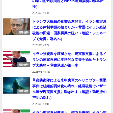
の暴力的封鎖問題とNHKの報道姿勢の根本転
換）
2026年6月14日
トランプ大統領の覚書合意発言、イラン現実派
による体制掌握の始まりか－背景にイラン経済
破綻の回避・国家再興の狙い（追記：ジュネー
国際情勢
ブで覚書に署名へ）
2026年6月12日
イラン強硬派を壊滅させ、現実派支援によるイ
ランの国家再興に本格的な支援を始めたトラン
プ大統領－覚書承認が第一歩
国際情勢
2026年6月11日
革命防衛隊による米中央軍のヘリコプター撃墜
事件は組織的弱体化の表れ－経済破綻でバザー
ル層が現実派支援に動き出す（追記：強硬派の
国際情勢
声明の揺れ）
2026年6月10日
イラン現実派が事実上、権力を掌握しイラン問