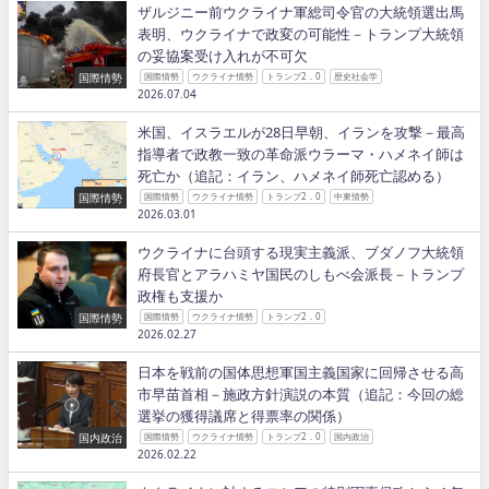
ザルジニー前ウクライナ軍総司令官の大統領選出馬
表明、ウクライナで政変の可能性－トランプ大統領
の妥協案受け入れが不可欠
国際情勢
国際情勢
ウクライナ情勢
トランプ2．0
歴史社会学
2026.07.04
米国、イスラエルが28日早朝、イランを攻撃－最高
指導者で政教一致の革命派ウラーマ・ハメネイ師は
死亡か（追記：イラン、ハメネイ師死亡認める）
国際情勢
国際情勢
ウクライナ情勢
トランプ2．0
中東情勢
2026.03.01
ウクライナに台頭する現実主義派、ブダノフ大統領
府長官とアラハミヤ国民のしもべ会派長－トランプ
政権も支援か
国際情勢
国際情勢
ウクライナ情勢
トランプ2．0
2026.02.27
日本を戦前の国体思想軍国主義国家に回帰させる高
市早苗首相－施政方針演説の本質（追記：今回の総
選挙の獲得議席と得票率の関係）
国内政治
国際情勢
ウクライナ情勢
トランプ2．0
国内政治
2026.02.22