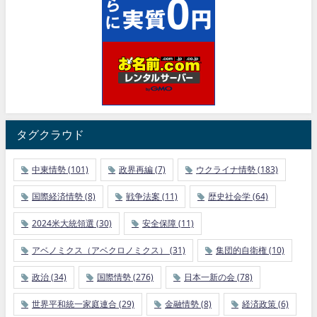
タグクラウド
中東情勢
(101)
政界再編
(7)
ウクライナ情勢
(183)
国際経済情勢
(8)
戦争法案
(11)
歴史社会学
(64)
2024米大統領選
(30)
安全保障
(11)
アベノミクス（アベクロノミクス）
(31)
集団的自衛権
(10)
政治
(34)
国際情勢
(276)
日本一新の会
(78)
世界平和統一家庭連合
(29)
金融情勢
(8)
経済政策
(6)