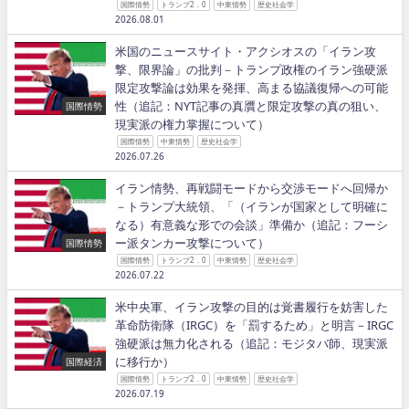
国際情勢
トランプ2．0
中東情勢
歴史社会学
2026.08.01
米国のニュースサイト・アクシオスの「イラン攻
撃、限界論」の批判－トランプ政権のイラン強硬派
限定攻撃論は効果を発揮、高まる協議復帰への可能
性（追記：NYT記事の真贋と限定攻撃の真の狙い、
国際情勢
現実派の権力掌握について）
国際情勢
中東情勢
歴史社会学
2026.07.26
イラン情勢、再戦闘モードから交渉モードへ回帰か
－トランプ大統領、「（イランが国家として明確に
なる）有意義な形での会談」準備か（追記：フーシ
ー派タンカー攻撃について）
国際情勢
国際情勢
トランプ2．0
中東情勢
歴史社会学
2026.07.22
米中央軍、イラン攻撃の目的は覚書履行を妨害した
革命防衛隊（IRGC）を「罰するため」と明言－IRGC
強硬派は無力化される（追記：モジタバ師、現実派
に移行か）
国際経済
国際情勢
トランプ2．0
中東情勢
歴史社会学
2026.07.19