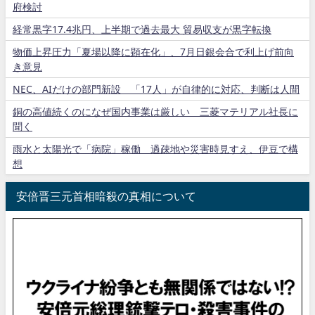
府検討
経常黒字17.4兆円、上半期で過去最大 貿易収支が黒字転換
物価上昇圧力「夏場以降に顕在化」、7月日銀会合で利上げ前向
き意見
NEC、AIだけの部門新設 「17人」が自律的に対応、判断は人間
銅の高値続くのになぜ国内事業は厳しい 三菱マテリアル社長に
聞く
雨水と太陽光で「病院」稼働 過疎地や災害時見すえ、伊豆で構
想
安倍晋三元首相暗殺の真相について