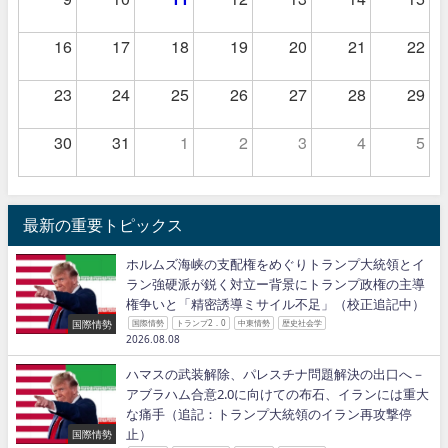
16
17
18
19
20
21
22
23
24
25
26
27
28
29
30
31
1
2
3
4
5
最新の重要トピックス
ホルムズ海峡の支配権をめぐりトランプ大統領とイ
ラン強硬派が鋭く対立ー背景にトランプ政権の主導
権争いと「精密誘導ミサイル不足」（校正追記中）
国際情勢
国際情勢
トランプ2．0
中東情勢
歴史社会学
2026.08.08
ハマスの武装解除、パレスチナ問題解決の出口へ－
アブラハム合意2.0に向けての布石、イランには重大
な痛手（追記：トランプ大統領のイラン再攻撃停
止）
国際情勢