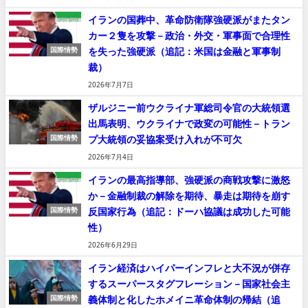
イランの国葬中、革命防衛隊強硬派がまたタン
カー２隻を攻撃－政治・外交・軍事面で合理性
を失った強硬派（追記：米国は金融と軍事制
国際情勢
裁）
2026年7月7日
ザルジニー前ウクライナ軍総司令官の大統領選
出馬表明、ウクライナで政変の可能性－トラン
プ大統領の妥協案受け入れが不可欠
国際情勢
2026年7月4日
イランの最高指導部、強硬派の商戦攻撃に激怒
か－金融制裁の解除を期待、暴走は期待を崩す
反国家行為（追記：ドーハ協議は成功した可能
国際情勢
性）
2026年6月29日
イラン経済はハイパーインフレと大不況が併存
するスーパースタグフレーション－国家社会主
義体制と化したホメイニ革命体制の帰結（追
国際情勢