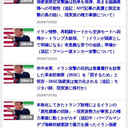
強硬派限定攻撃論は効果を発揮、高まる協議復
国際情勢
帰への可能性（追記：NYT記事の真贋と限定攻
撃の真の狙い、現実派の権力掌握について）
2026年7月26日
イラン情勢、再戦闘モードから交渉モードへ回
帰か－トランプ大統領、「（イランが国家とし
て明確になる）有意義な形での会談」準備か
国際情勢
（追記：フーシー派タンカー攻撃について）
2026年7月22日
米中央軍、イラン攻撃の目的は覚書履行を妨害
した革命防衛隊（IRGC）を「罰するため」と
明言－IRGC強硬派は無力化される（追記：モ
国際経済
ジタバ師、現実派に移行か）
2026年7月19日
本格化してきたトランプ政権によるイランの
「悪性腫瘍の切除」－現実派勢力が事実上の権
力掌握に動くかがカギ（追記中：バーブルマン
国際情勢
デブ海峡封鎖要請で墓穴を掘ったイラン強硬