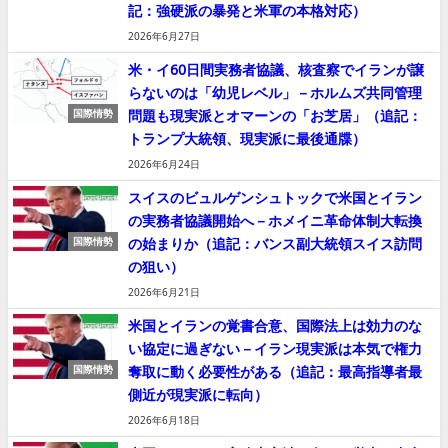
記：強硬派の暴発と米軍の本格対応）
2026年6月27日
米・イ60日間実務者協議、核査察でイランが譲
らないのは「幼児レベル」－ホルムズ共同管理
問題も現実派とオマーンの「お芝居」（追記：
国際情勢
トランプ大統領、現実派に最後通牒）
2026年6月24日
スイスのビュルゲンシュトックで米国とイラン
の実務者協議開始へ－ホメイニ革命体制大転換
の始まりか（追記：バンス副大統領スイス訪問
国際情勢
の狙い）
2026年6月21日
米国とイランの覚書合意、国際法上は効力のな
い協定に過ぎない－イラン現実派は本気で権力
奪取に動く必要性がある（追記：最高指導者最
国際情勢
側近が現実派に転向）
2026年6月18日