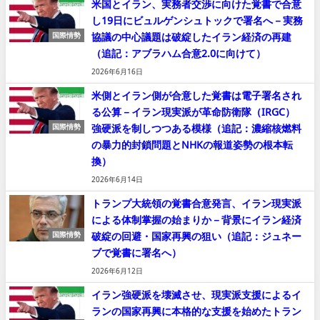
米国とイラン、実務者交渉に向けた覚書で合意
し19日にビュルゲンシュトックで署名へ－実務
協議の中心議題は破綻したイラン経済の再建
国際情勢
（追記：アブラハム合意2.0に向けて）
2026年6月16日
米側とイラン側が合意した覚書は電子署名され
る公算－イラン現実派が革命防衛隊（IRGC）
強硬派を制しつつある模様（追記：濃縮核燃料
国際情勢
の暴力的封鎖問題とNHKの報道姿勢の根本転
換）
2026年6月14日
トランプ大統領の覚書合意発言、イラン現実派
による体制掌握の始まりか－背景にイラン経済
破綻の回避・国家再興の狙い（追記：ジュネー
国際情勢
ブで覚書に署名へ）
2026年6月12日
イラン強硬派を壊滅させ、現実派支援によるイ
ランの国家再興に本格的な支援を始めたトラン