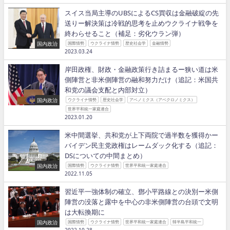
スイス当局主導のUBSによるCS買収は金融破綻の先
送りー解決策は冷戦的思考を止めウクライナ戦争を
終わらせること（補足：劣化ウラン弾）
国内政治
国際情勢
ウクライナ情勢
歴史社会学
金融情勢
2023.03.24
岸田政権、財政・金融政策行き詰まるー狭い道は米
側陣営と非米側陣営の融和努力だけ（追記：米国共
和党の議会支配と内部対立）
国内政治
ウクライナ情勢
歴史社会学
アベノミクス（アベクロノミクス）
世界平和統一家庭連合
2023.01.20
米中間選挙、共和党が上下両院で過半数を獲得かー
バイデン民主党政権はレームダック化する（追記：
DSについての中間まとめ）
国内政治
国際情勢
ウクライナ情勢
世界平和統一家庭連合
2022.11.05
習近平一強体制の確立、鄧小平路線との決別ー米側
陣営の没落と露中を中心の非米側陣営の台頭で文明
は大転換期に
国内政治
国際情勢
ウクライナ情勢
世界平和統一家庭連合
韓半島平和統一