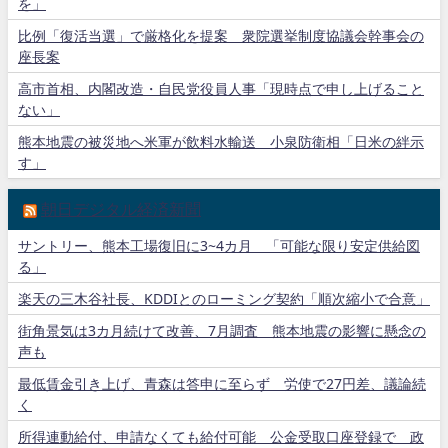
を」
比例「復活当選」で厳格化を提案 衆院選挙制度協議会幹事会の
座長案
高市首相、内閣改造・自民党役員人事「現時点で申し上げること
ない」
熊本地震の被災地へ米軍が飲料水輸送 小泉防衛相「日米の絆示
す」
朝日デジタル経済新聞
サントリー、熊本工場復旧に3~4カ月 「可能な限り安定供給図
る」
楽天の三木谷社長、KDDIとのローミング契約「順次縮小で合意」
街角景気は3カ月続けて改善、7月調査 熊本地震の影響に懸念の
声も
最低賃金引き上げ、青森は答申に至らず 労使で27円差、議論続
く
所得連動給付、申請なくても給付可能 公金受取口座登録で 政