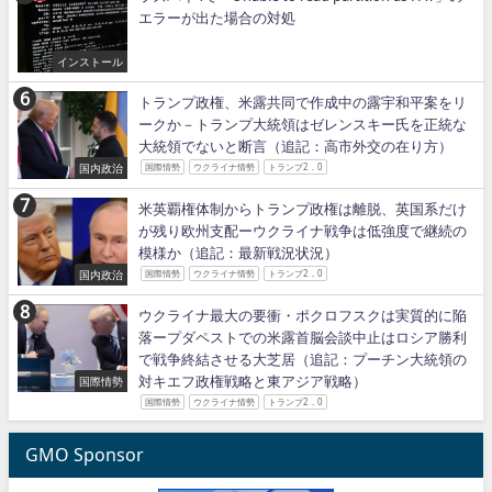
エラーが出た場合の対処
インストール
トランプ政権、米露共同で作成中の露宇和平案をリ
ークか－トランプ大統領はゼレンスキー氏を正統な
大統領でないと断言（追記：高市外交の在り方）
国内政治
国際情勢
ウクライナ情勢
トランプ2．0
米英覇権体制からトランプ政権は離脱、英国系だけ
が残り欧州支配ーウクライナ戦争は低強度で継続の
模様か（追記：最新戦況状況）
国内政治
国際情勢
ウクライナ情勢
トランプ2．0
ウクライナ最大の要衝・ポクロフスクは実質的に陥
落ープダペストでの米露首脳会談中止はロシア勝利
で戦争終結させる大芝居（追記：プーチン大統領の
対キエフ政権戦略と東アジア戦略）
国際情勢
国際情勢
ウクライナ情勢
トランプ2．0
GMO Sponsor