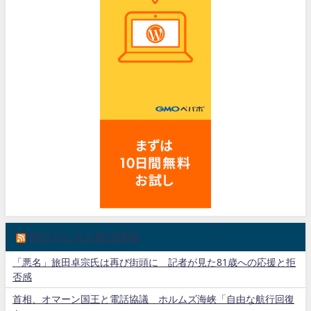
朝日デジタル政治情報
「悪名」旅田卓宗氏は再び街頭に 記者が見た81歳への応援と拒
否感
首相、オマーン国王と電話協議 ホルムズ海峡「自由な航行回復