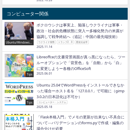
2022.10.28
コンピューター関係
ポクロウシクは事実上、陥落しウクライナは軍事・
政治・社会的危機状態に突入ー多極化勢力の米露が
協調して戦争終結へ（追記：中国の最先端技術）
Ubuntu/Windows/P
ウクライナ情勢
トランプ2．0
歴史社会学
ython/IT
2025.11.14
Libreoffceの文書背景画面が真っ黒になったら、ツー
ルーオプションで「背景色」を「自動」から「白」
に変更しようー各種のOfficeSoft
2025.06.01
Tips
Ubuntu 25.04でWordPressをインストールできなか
った場合ーホスト名を「127.0.0.1」で可能に（gimp
3.0.2の日本語化は不可か）
Tips
コンピューター・システム
2025.05.18
「Flask本格入門」でメモの更新が出来ない不具合に
ついて―バリデーションのforms.pyで作成・編集の
場合分けが必要