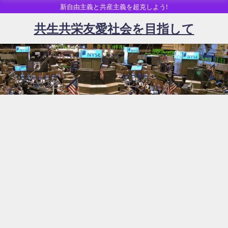
新自由主義と共産主義を超克しよう!
共生共栄友愛社会を目指して