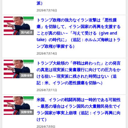
派）
2026年7月16日
トランプ政権の強力なイラン攻撃は「悪性腫
瘍」を切除して、イラン国家の再興を支援する
ことが真の狙い－「与えて受ける（give and
国内経済
take）の時代に」（追記：ホルムズ海峡はトラ
ンプ政権が掌握する）
2026年7月14日
トランプ大統領の「停戦は終わった」との発言
の真意は現実派に覚書履行に向けての圧力をか
ける狙い－現実派に残された時間はない（追
国際情勢
記：米、イランの悪性腫瘍を切除へ）
2026年7月11日
米国、イランの戦闘再開は一時的である可能性
－最悪の場合はイラン国民の大量難民発生でイ
ラン国家が事実上崩壊（追記：イラン再興に向
国際情勢
けて）
2026年7月9日