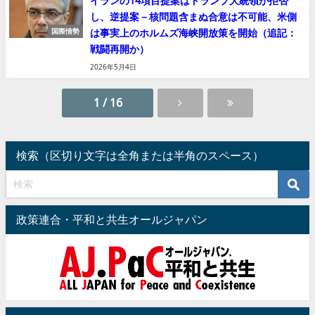
イランの14項目提案はトランプ大統領が拒否
し、逆提案－核問題含まぬ合意は不可能、米側
は事実上のホルムズ海峡開放策を開始（追記：
国際情勢
戦闘再開か）
2026年5月4日
1 / 16
検索（区切り文字は全角または半角のスペース）
政策連合・平和と共生オールジャパン