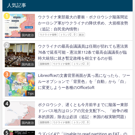
人気記事
ウクライナ東部最大の要衝・ポクロウシク陥落間近
かーロシア軍がウクライナの降伏求め、大規模攻勢
（追記：自民党内情勢）
国内政治
ウクライナ情勢
トランプ2．0
政治
ウクライナの最高会議議員は任期が切れても憲法第
76条で延長可能－憲法第112条で最高会議議長が臨
時大統領に就き暫定政権を樹立するのが筋
国内政治
国際情勢
ウクライナ情勢
トランプ2．0
Libreoffceの文書背景画面が真っ黒になったら、ツー
ルーオプションで「背景色」を「自動」から「白」
に変更しようー各種のOfficeSoft
Tips
ポクロウシク、遅くとも今月前半までに陥落ー東部
ドンバス地方はロシアの完全支配下へ、「紛争の根
本的原因」除去は必須（追記：米国の核実験問題）
国内政治
国際情勢
ウクライナ情勢
トランプ2．0
ラズパイ4で「Unable to read partition as FAT」の