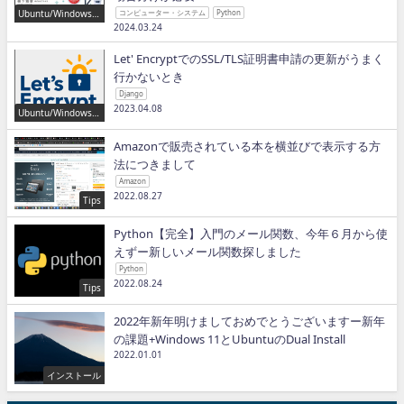
Ubuntu/Windows/P
コンピューター・システム
Python
ython/IT
2024.03.24
Let' EncryptでのSSL/TLS証明書申請の更新がうまく
行かないとき
Django
2023.04.08
Ubuntu/Windows/P
ython/IT
Amazonで販売されている本を横並びで表示する方
法につきまして
Amazon
2022.08.27
Tips
Python【完全】入門のメール関数、今年６月から使
えずー新しいメール関数探しました
Python
2022.08.24
Tips
2022年新年明けましておめでとうございますー新年
の課題+Windows 11とUbuntuのDual Install
2022.01.01
インストール