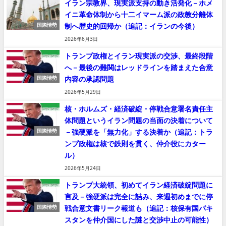
イラン宗教界、現実派支持の動き活発化－ホメ
イニ革命体制から十二イマーム派の政教分離体
制へ歴史的回帰か（追記：イランの今後）
国際情勢
2026年6月3日
トランプ政権とイラン現実派の交渉、最終段階
へ－最後の難関はレッドラインを踏まえた合意
内容の承認問題
国際情勢
2026年5月29日
核・ホルムズ・経済破綻・停戦合意署名責任主
体問題というイラン問題の当面の決着について
－強硬派を「無力化」する決着か（追記：トラ
国際情勢
ンプ政権は核で鉄則を貫く、仲介役にカター
ル）
2026年5月24日
トランプ大統領、初めてイラン経済破綻問題に
言及－強硬派は完全に詰み、来週初めまでに停
戦合意文書リーク報道も（追記：核保有国パキ
国際情勢
スタンを仲介国にした謎と交渉中止の可能性）