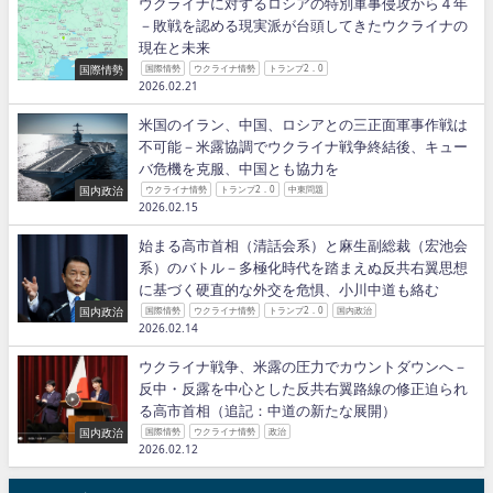
ウクライナに対するロシアの特別軍事侵攻から４年
－敗戦を認める現実派が台頭してきたウクライナの
現在と未来
国際情勢
国際情勢
ウクライナ情勢
トランプ2．0
2026.02.21
米国のイラン、中国、ロシアとの三正面軍事作戦は
不可能－米露協調でウクライナ戦争終結後、キュー
バ危機を克服、中国とも協力を
国内政治
ウクライナ情勢
トランプ2．0
中東問題
2026.02.15
始まる高市首相（清話会系）と麻生副総裁（宏池会
系）のバトル－多極化時代を踏まえぬ反共右翼思想
に基づく硬直的な外交を危惧、小川中道も絡む
国内政治
国際情勢
ウクライナ情勢
トランプ2．0
国内政治
2026.02.14
ウクライナ戦争、米露の圧力でカウントダウンへ－
反中・反露を中心とした反共右翼路線の修正迫られ
る高市首相（追記：中道の新たな展開）
国内政治
国際情勢
ウクライナ情勢
政治
2026.02.12