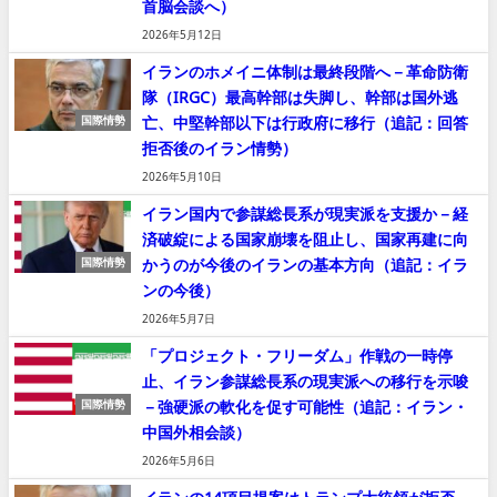
首脳会談へ）
2026年5月12日
イランのホメイニ体制は最終段階へ－革命防衛
隊（IRGC）最高幹部は失脚し、幹部は国外逃
亡、中堅幹部以下は行政府に移行（追記：回答
国際情勢
拒否後のイラン情勢）
2026年5月10日
イラン国内で参謀総長系が現実派を支援か－経
済破綻による国家崩壊を阻止し、国家再建に向
かうのが今後のイランの基本方向（追記：イラ
国際情勢
ンの今後）
2026年5月7日
「プロジェクト・フリーダム」作戦の一時停
止、イラン参謀総長系の現実派への移行を示唆
－強硬派の軟化を促す可能性（追記：イラン・
国際情勢
中国外相会談）
2026年5月6日