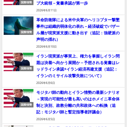
プ大統領－覚書承認が第一歩
国際情勢
2026年6月11日
革命防衛隊による米中央軍のヘリコプター撃墜
事件は組織的弱体化の表れ－経済破綻でバザー
ル層が現実派支援に動き出す（追記：強硬派の
国際情勢
声明の揺れ）
2026年6月10日
イラン現実派が事実上、権力を掌握しイラン問
題は決着へ向かう展開か－予想される覚書はレ
ッドライン承認+イラン経済再建支援（追記：
国際情勢
イランのミサイル攻撃失敗について）
2026年6月6日
モジタバ師の動向とイラン情勢の最新シナリオ
－実現の可能性が最も高いのはホメイニ革命体
制と決別、政教分離の共和政体への転換（追
国際情勢
記：モジタバ師と暫定指導者評議会）
2026年6月5日