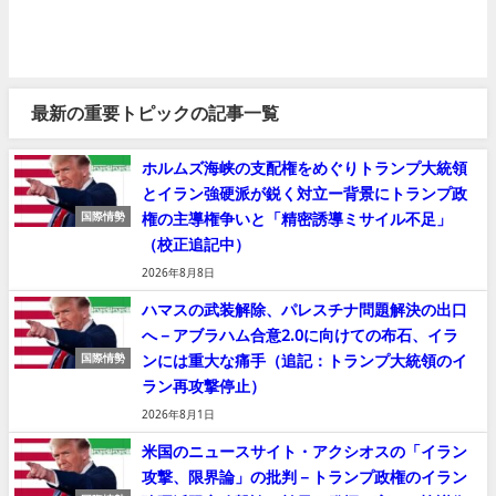
最新の重要トピックの記事一覧
ホルムズ海峡の支配権をめぐりトランプ大統領
とイラン強硬派が鋭く対立ー背景にトランプ政
権の主導権争いと「精密誘導ミサイル不足」
国際情勢
（校正追記中）
2026年8月8日
ハマスの武装解除、パレスチナ問題解決の出口
へ－アブラハム合意2.0に向けての布石、イラ
ンには重大な痛手（追記：トランプ大統領のイ
国際情勢
ラン再攻撃停止）
2026年8月1日
米国のニュースサイト・アクシオスの「イラン
攻撃、限界論」の批判－トランプ政権のイラン