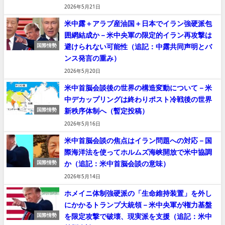
2026年5月21日
米中露＋アラブ産油国＋日本でイラン強硬派包
囲網結成か－米中央軍の限定的イラン再攻撃は
避けられない可能性（追記：中露共同声明とバ
国際情勢
ンス発言の重み）
2026年5月20日
米中首脳会談後の世界の構造変動について－米
中デカップリングは終わりポスト冷戦後の世界
新秩序体制へ（暫定投稿）
国際情勢
2026年5月16日
米中首脳会談の焦点はイラン問題への対応－国
際海洋法を使ってホルムズ海峡開放で米中協調
か（追記：米中首脳会談の意味）
国際情勢
2026年5月14日
ホメイニ体制強硬派の「生命維持装置」を外し
にかかるトランプ大統領－米中央軍が権力基盤
を限定攻撃で破壊、現実派を支援（追記：米中
国際情勢