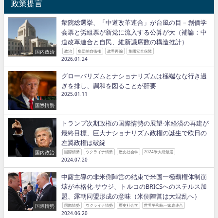
政策提言
衆院総選挙、「中道改革連合」が台風の目－創価学
会票と労組票が新党に流入する公算が大（補論：中
道改革連合と自民、維新議席数の構造推計）
国内政治
政治
集団的自衛権
政界再編
集団安全保障
2026.01.24
グローバリズムとナショナリズムは極端なな行き過
ぎを排し、調和を図ることが肝要
2025.01.11
国際情勢
トランプ次期政権の国際情勢の展望−米経済の再建が
最終目標、巨大ナショナリズム政権の誕生で欧日の
左翼政権は破綻
国内政治
国際情勢
ウクライナ情勢
歴史社会学
2024米大統領選
2024.07.20
中露主導の非米側陣営の結束で米国一極覇権体制崩
壊が本格化−サウジ、トルコのBRICSへのステルス加
盟、露朝同盟形成の意味（米側陣営は大混乱へ）
国際情勢
国際情勢
ウクライナ情勢
歴史社会学
世界平和統一家庭連合
2024.06.20