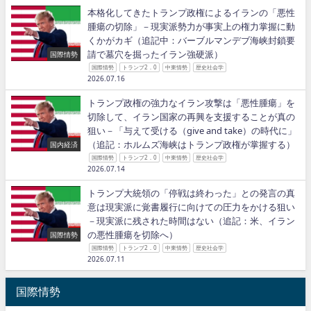
本格化してきたトランプ政権によるイランの「悪性
腫瘍の切除」－現実派勢力が事実上の権力掌握に動
くかがカギ（追記中：バーブルマンデブ海峡封鎖要
請で墓穴を掘ったイラン強硬派）
国際情勢
国際情勢
トランプ2．0
中東情勢
歴史社会学
2026.07.16
トランプ政権の強力なイラン攻撃は「悪性腫瘍」を
切除して、イラン国家の再興を支援することが真の
狙い－「与えて受ける（give and take）の時代に」
（追記：ホルムズ海峡はトランプ政権が掌握する）
国内経済
国際情勢
トランプ2．0
中東情勢
歴史社会学
2026.07.14
トランプ大統領の「停戦は終わった」との発言の真
意は現実派に覚書履行に向けての圧力をかける狙い
－現実派に残された時間はない（追記：米、イラン
の悪性腫瘍を切除へ）
国際情勢
国際情勢
トランプ2．0
中東情勢
歴史社会学
2026.07.11
国際情勢