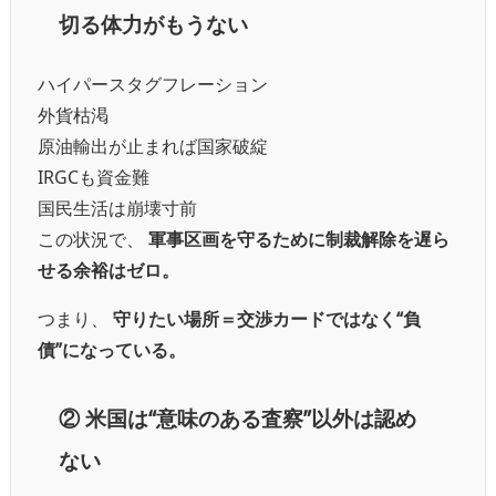
切る体力がもうない
ハイパースタグフレーション
外貨枯渇
原油輸出が止まれば国家破綻
IRGCも資金難
国民生活は崩壊寸前
この状況で、
軍事区画を守るために制裁解除を遅ら
せる余裕はゼロ。
つまり、
守りたい場所＝交渉カードではなく“負
債”になっている。
②
米国は“意味のある査察”以外は認め
ない