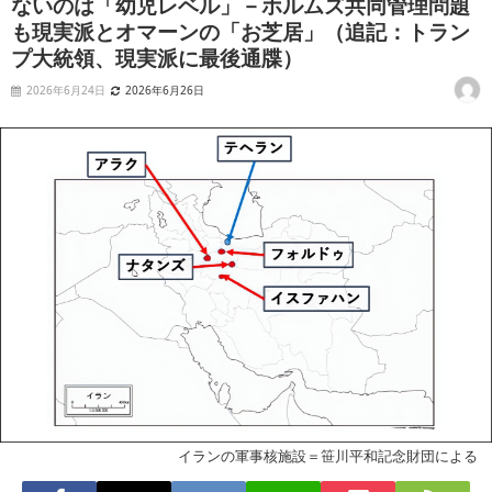
ないのは「幼児レベル」－ホルムズ共同管理問題
も現実派とオマーンの「お芝居」（追記：トラン
プ大統領、現実派に最後通牒）
2026年6月24日
2026年6月26日
イランの軍事核施設＝笹川平和記念財団による