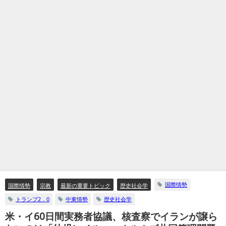
国際情勢
国際情勢
宗教
最新の重要トピック
歴史社会学
トランプ2．0
中東情勢
歴史社会学
米・イ60日間実務者協議、核査察でイランが譲ら