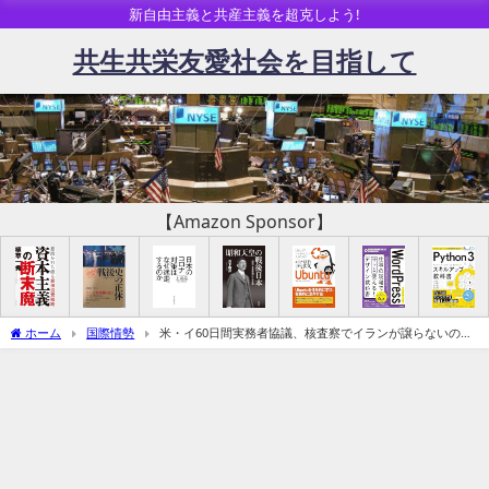
新自由主義と共産主義を超克しよう!
共生共栄友愛社会を目指して
【Amazon Sponsor】
ホーム
国際情勢
米・イ60日間実務者協議、核査察でイランが譲らないのは
「幼児レベル」－ホルムズ共同管理問題も現実派とオマーンの「お芝居」（追記：ト
ランプ大統領、現実派に最後通牒）