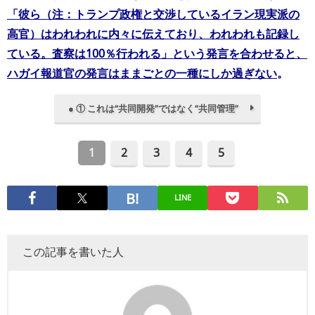
「彼ら（注：トランプ政権と交渉しているイラン現実派の
高官）はわれわれに内々に伝えており、われわれも記録し
ている。査察は100％行われる」という発言を合わせると、
ハガイ報道官の発言はままごとの一種にしか過ぎない
。
● ① これは“共同開発”ではなく“共同管理”
1
2
3
4
5
LINE
この記事を書いた人