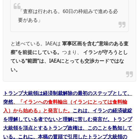
「査察は行われる。60日の枠組みで進める必
要がある」
と述べている。
IAEAは
軍事区画を含む“意味のある査
察”を前提にしている。
つまり、
イランが守ろうとし
ている“範囲”は、IAEAにとっても交渉カードではな
い。
トランプ大統領は経済制裁解除の最初のステップとして、
突然
、
「イランへの食料輸出（イランにとっては食料輸
入）から始める」と発言した
。
これは、イランの経済破綻
を理解している者でないと理解に苦しむ発言だ。トランプ
大統領を頂点とするトランプ政権は、このことを熟知して
いる。これに、本稿の冒頭で引用したトランプ大統領の