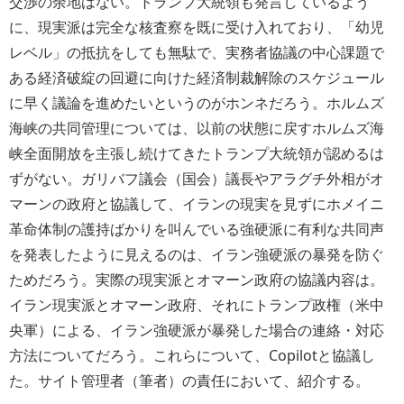
交渉の余地はない。トランプ大統領も発言しているよう
に、現実派は完全な核査察を既に受け入れており、「幼児
レベル」の抵抗をしても無駄で、実務者協議の中心課題で
ある経済破綻の回避に向けた経済制裁解除のスケジュール
に早く議論を進めたいというのがホンネだろう。ホルムズ
海峡の共同管理については、以前の状態に戻すホルムズ海
峡全面開放を主張し続けてきたトランプ大統領が認めるは
ずがない。ガリバフ議会（国会）議長やアラグチ外相がオ
マーンの政府と協議して、イランの現実を見ずにホメイニ
革命体制の護持ばかりを叫んでいる強硬派に有利な共同声
を発表したように見えるのは、イラン強硬派の暴発を防ぐ
ためだろう。実際の現実派とオマーン政府の協議内容は。
イラン現実派とオマーン政府、それにトランプ政権（米中
央軍）による、イラン強硬派が暴発した場合の連絡・対応
方法についてだろう。これらについて、Copilotと協議し
た。サイト管理者（筆者）の責任において、紹介する。