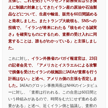
主張し、これを受けてベッセント財務長官は引き換
えに制裁の対象としてきたイラン産の原油や石油製
品などについて、生産や輸送、販売を60日間認める
と発表しました。またトランプ大統領も、SNSへの
投稿で、「イランが将来にわたる『核をめぐる誠実
さ』を確実なものにするため、査察の受け入れに同
意することは、誰もがわかっている」と主張しまし
た。
これに対し
、イラン外務省のバガイ報道官は、23日
の記者会見で、「アメリカとイスラエルによる攻撃
で損傷を受けたイランの核施設にIAEAが査察を行う
計画はない」と述べ、アメリカ側の主張を否定しま
した。
IAEAのグロッシ事務局長はNHKのインタビュ
ーに対し、「査察は行われる。この合意は60日間と
いう枠組みがあるので、時間をむだにせず進める必
要がある」と述べ、近くイラン側と協議し、査察の