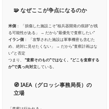
🧩
なぜここが争点になるのか
米側
： 「損傷した施設こそ“核兵器開発の痕跡”が残
る可能性がある」 → だから“最優先で査察したい”
イラン側
： 「攻撃された施設は軍事機密も含むた
め、絶対に見せたくない」 → だから“査察計画はな
い”と否定
つまり、
“査察そのもの”ではなく、“どこを査察する
か”で真っ向対立
している。
🧭
IAEA（グロッシ事務局長）の
立場
「査察は行われる」