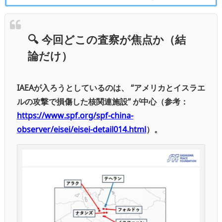
🔍
今回どこの査察が焦点か（結
論だけ）
IAEAが入ろうとしているのは、
“アメリカとイスラエ
ルの攻撃で損傷した核関連施設” が中心（参考：
https://www.spf.org/spf-china-
observer/eisei/eisei-detail014.html
）。