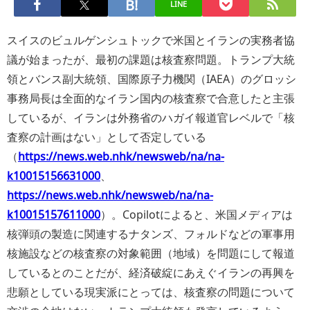
LINE
スイスのビュルゲンシュトックで米国とイランの実務者協
議が始まったが、最初の課題は核査察問題。トランプ大統
領とバンス副大統領、国際原子力機関（IAEA）のグロッシ
事務局長は全面的なイラン国内の核査察で合意したと主張
しているが、イランは外務省のハガイ報道官レベルで「核
査察の計画はない」として否定している
（
https://news.web.nhk/newsweb/na/na-
k10015156631000
、
https://news.web.nhk/newsweb/na/na-
k10015157611000
）。Copilotによると、米国メディアは
核弾頭の製造に関連するナタンズ、フォルドなどの軍事用
核施設などの核査察の対象範囲（地域）を問題にして報道
しているとのことだが、経済破綻にあえぐイランの再興を
悲願としている現実派にとっては、核査察の問題について