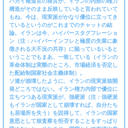
ハガイ報道官の発言が、イランの内部の権力
構造がそのまま反映していると言われていて
もね、今は、現実派がかなり優位に立ってき
ているというのがこれまでのチャットの結
論。イランは今、ハイパースタグフレーショ
ン（注：ハイパーインフレと極度の失業に象
徴される大不況の共存）に陥っているいると
いうことでもまあ、一致している（イランの
革命体制は実際のところ、市場経済を否定し
た配給制国家社会主義体制）。
ソ連が崩壊したように、イランの現実派核開
発どころではない。イラン権力内部で優位に
立ちつつある現実派が、強硬派（注：強硬派
もイランが国家として崩壊すれば、自分たち
も居場所を失う）を説得して、イランの国家
意思として核査察を拒否することをすっぱり