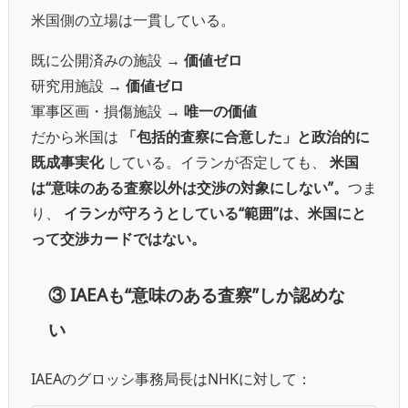
米国側の立場は一貫している。
既に公開済みの施設 →
価値ゼロ
研究用施設 →
価値ゼロ
軍事区画・損傷施設 →
唯一の価値
だから米国は
「包括的査察に合意した」と政治的に
既成事実化
している。
イランが否定しても、
米国
は“意味のある査察以外は交渉の対象にしない”。
つま
り、
イランが守ろうとしている“範囲”は、米国にと
って交渉カードではない。
③
IAEAも“意味のある査察”しか認めな
い
IAEAのグロッシ事務局長はNHKに対して：