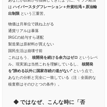
は
ハイパースタグフレーション＋外貨枯渇＋原油輸
出制限
という三重苦。
物価は月単位で跳ね上がる
通貨リアルは暴落
IRGCの給与すら遅配
製造業は原材料が買えない
国民生活は崩壊寸前
これはもう、
核開発を続ける余力はゼロ
というレベ
ル。
現実派は当然これを理解しているし、
核開発
を“諦める以外に国家存続の道がない”
という点で、
あなたの分析と完全に一致している（注：全面的な
核査察はそのひとつの条件）。
◆
ではなぜ、こんな時に「否