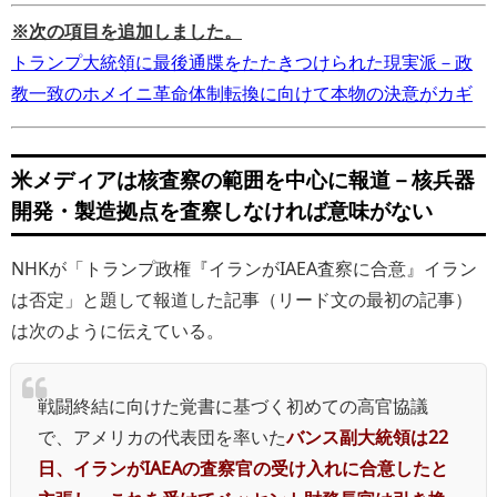
※次の項目を追加しました。
トランプ大統領に最後通牒をたたきつけられた現実派－政
教一致のホメイニ革命体制転換に向けて本物の決意がカギ
米メディアは核査察の範囲を中心に報道－核兵器
開発・製造拠点を査察しなければ意味がない
NHKが「トランプ政権『イランがIAEA査察に合意』イラン
は否定」と題して報道した記事（リード文の最初の記事）
は次のように伝えている。
戦闘終結に向けた覚書に基づく初めての高官協議
で、アメリカの代表団を率いた
バンス副大統領は22
日、イランがIAEAの査察官の受け入れに合意したと