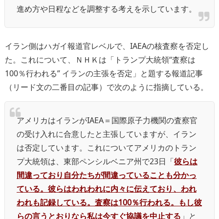
進め方や日程などを調整する考えを示しています。
イラン側はハガイ報道官レベルで、IAEAの核査察を否定し
た。これについて、ＮＨＫは「トランプ大統領“査察は
100％行われる” イランの主張を否定」と題する報道記事
（リード文の二番目の記事）で次のように指摘している。
アメリカはイランがIAEA＝国際原子力機関の査察官
の受け入れに合意したと主張していますが、イラン
は否定しています。これについてアメリカのトラン
プ大統領は、東部ペンシルベニア州で23日「
彼らは
間違っており自分たちが間違っていることも分かっ
ている。彼らはわれわれに内々に伝えており、われ
われも記録している。査察は100％行われる。もし彼
らの言うとおりなら私は今すぐ協議を中止する
」と