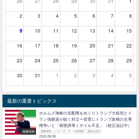
26
27
28
29
30
31
1
2
3
4
5
6
7
8
9
10
11
12
13
14
15
16
17
18
19
20
21
22
23
24
25
26
27
28
29
30
31
1
2
3
4
5
最新の重要トピックス
ホルムズ海峡の支配権をめぐりトランプ大統領とイ
ラン強硬派が鋭く対立ー背景にトランプ政権の主導
権争いと「精密誘導ミサイル不足」（校正追記中）
国際情勢
国際情勢
トランプ2．0
中東情勢
歴史社会学
2026.08.08