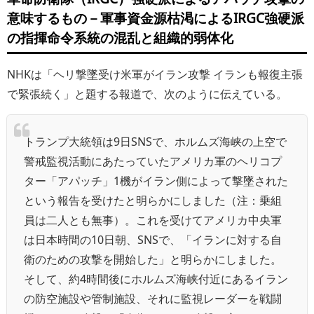
意味するもの－軍事資金源枯渇によるIRGC強硬派
の指揮命令系統の混乱と組織的弱体化
NHKは「ヘリ撃墜受け米軍がイラン攻撃 イランも報復主張
で緊張続く」と題する報道で、次のように伝えている。
トランプ大統領は9日SNSで、ホルムズ海峡の上空で
警戒監視活動にあたっていたアメリカ軍のヘリコプ
ター「アパッチ」1機がイラン側によって撃墜された
という報告を受けたと明らかにしました（注：乗組
員は二人とも無事）。これを受けてアメリカ中央軍
は日本時間の10日朝、SNSで、「イランに対する自
衛のための攻撃を開始した」と明らかにしました。
そして、約4時間後にホルムズ海峡付近にあるイラン
の防空施設や管制施設、それに監視レーダーを戦闘