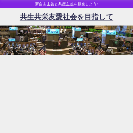
新自由主義と共産主義を超克しよう!
共生共栄友愛社会を目指して