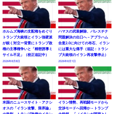
ホルムズ海峡の支配権をめぐり
ハマスの武装解除、パレスチナ
トランプ大統領とイラン強硬派
問題解決の出口へ－アブラハム
が鋭く対立ー背景にトランプ政
合意2.0に向けての布石、イラン
権の主導権争いと「精密誘導ミ
には重大な痛手（追記：トラン
サイル不足」（校正追記中）
プ大統領のイラン再攻撃停止）
2026年8月8日
2026年8月1日
米国のニュースサイト・アクシ
イラン情勢、再戦闘モードから
オスの「イラン攻撃、限界論」
交渉モードへ回帰か－トランプ
の批判－トランプ政権のイラン
大統領、「（イランが国家とし