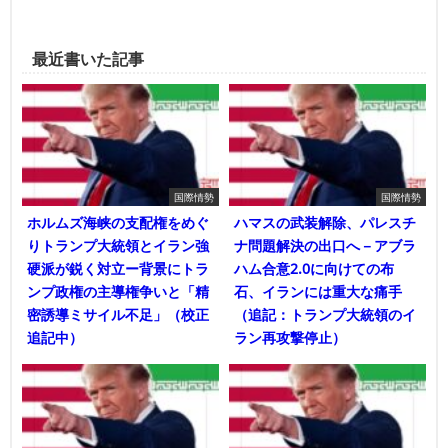
最近書いた記事
国際情勢
国際情勢
ホルムズ海峡の支配権をめぐ
ハマスの武装解除、パレスチ
りトランプ大統領とイラン強
ナ問題解決の出口へ－アブラ
硬派が鋭く対立ー背景にトラ
ハム合意2.0に向けての布
ンプ政権の主導権争いと「精
石、イランには重大な痛手
密誘導ミサイル不足」（校正
（追記：トランプ大統領のイ
追記中）
ラン再攻撃停止）