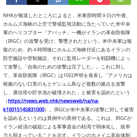
NHKが報道したところによると、米東部時間９日の午後、
ホルムズ海峡の上空で警戒監視活動に当たっていた米中央
軍のヘリコプター「アパッチ」一機がイランの革命防衛隊
（IRGC）の攻撃を受け、撃墜されたという。米中央軍は報
復のため、約４時間後にホルムズ海峡付近にあるイランの
防空施設や管制施設、それに監視レーダーを戦闘機によっ
て攻撃し「自衛のための攻撃は完了した」。これに対し
て、革命防衛隊（IRGC）は10日声明を発表し「アメリカは
根拠のない口実のもとゲシュム島など複数の拠点を攻撃
し、通信塔や貯水池が破壊された」と被害を認めたという
（
https://news.web.nhk/newsweb/na/na-
k10015145831000
）。IRGCが米中央軍の攻撃に対して被害
を認めるというのは異例中の異例である。これは、IRGCが
イラン経済の破綻による軍事資金の枯渇で弱体化し、統率
力も弱まっていることを示す。イランのホメイニ革命体制