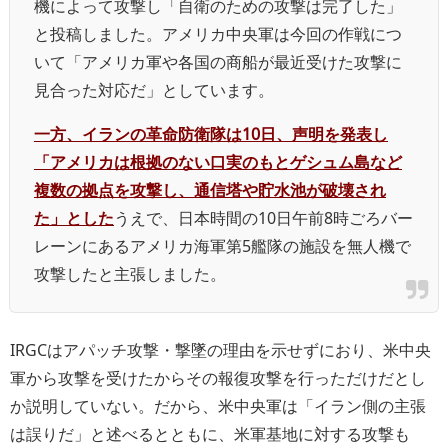
機によって攻撃し「自衛のための攻撃は完了した」
と投稿しました。アメリカ中央軍は今回の作戦につ
いて「アメリカ軍や各国の商船が最近受けた攻撃に
見合った対応だ」としています。
一方、イランの革命防衛隊は10日、声明を発表し
「アメリカは根拠のない口実のもとゲシュム島など
複数の拠点を攻撃し、通信塔や貯水池が破壊され
た」とした
うえで、日本時間の10日午前8時ごろバー
レーンにあるアメリカ海軍第5艦隊の施設を無人機で
攻撃したと主張しました。
IRGCはアパッチ攻撃・撃墜の理由を示せずにおり、米中央
軍から攻撃を受けたからその報復攻撃を行っただけだとし
か説明していない。だから、米中央軍は「イラン側の主張
は誤りだ」と述べるとともに、米軍基地に対する攻撃も