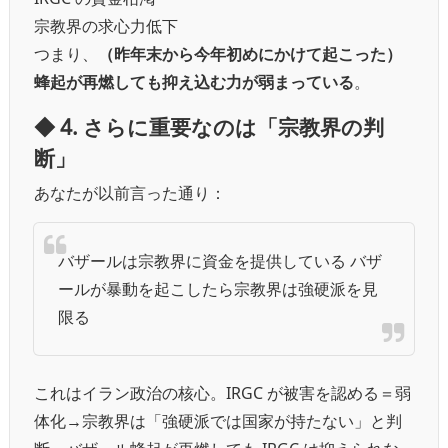
宗教界の求心力低下
つまり、
（昨年末から今年初めにかけて起こった）
蜂起が再燃しても抑え込む力が弱まっている
。
◆ 4. さらに重要なのは「宗教界の判
断」
あなたが以前言った通り：
バザールは宗教界に資金を提供している バザ
ールが暴動を起こしたら宗教界は強硬派を見
限る
これはイラン政治の核心。
IRGC が被害を認める＝弱
体化→宗教界は「強硬派では国家が持たない」と判