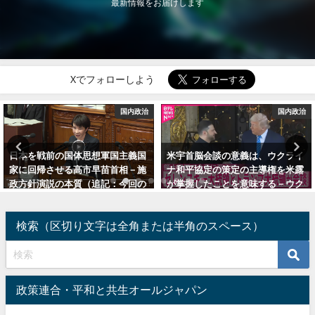
最新情報をお届けします
Xでフォローしよう
国内政治
国内政治
日本を戦前の国体思想軍国主義国
米宇首脳会談の意義は、ウクライ
家に回帰させる高市早苗首相－施
ナ和平協定の策定の主導権を米露
政方針演説の本質（追記：今回の
が掌握したことを意味する－ウク
総選挙の獲得議席と得票率の関
ライナの現実派は「歴史的事件」
係）
と自覚すべき
検索（区切り文字は全角または半角のスペース）
2026年2月22日
2025年12月29日
政策連合・平和と共生オールジャパン