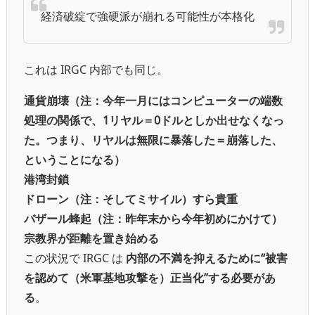
経済破綻で強硬派が崩れる可能性が本格化
これは IRGC 内部でも同じ。
通貨崩壊（注：今年一月にはコンピューターの端数
処理の関係で、1リヤル＝0ドルとしか出せなくなっ
た。つまり、リヤルは無限に暴落した＝崩落した、
ということになる）
港湾封鎖
ドローン（注：そしてミサイル）すら貴重
バザール蜂起（注：昨年末から今年初めにかけて）
宗教界が距離を置き始める
この状況で IRGC は
内部の不満を抑えるために“被害
を認めて（米軍基地攻撃を）正当化”する必要があ
る
。