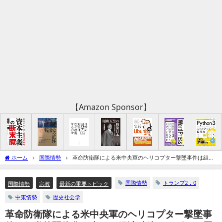
【Amazon Sponsor】
ホーム
国際情勢
革命防衛隊による米中央軍のヘリコプター撃墜事件は組織
的弱体化の表れ－経済破綻でバザール層が現実派支援に動き出す（追記：強硬派の声
明の揺れ）
国際情勢
トランプ2．0
国際情勢
宗教
最新の重要トピック
中東情勢
歴史社会学
革命防衛隊による米中央軍のヘリコプター撃墜事