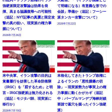
強硬派限定攻撃論は効果を発
て明確になる）有意義な形での
揮、高まる協議復帰への可能性
会談」準備か（追記：フーシー
（追記：NYT記事の真贋と限定攻
派タンカー攻撃について）
撃の真の狙い、現実派の権力掌
2026年7月22日
握について）
2026年7月26日
米中央軍、イラン攻撃の目的は
本格化してきたトランプ政権に
覚書履行を妨害した革命防衛隊
よるイランの「悪性腫瘍の切
（IRGC）を「罰するため」と明
除」－現実派勢力が事実上の権
言－IRGC強硬派は無力化される
力掌握に動くかがカギ（追記
（追記：モジタバ師、現実派に
中：バーブルマンデブ海峡封鎖
移行か）
要請で墓穴を掘ったイラン強硬
派）
2026年7月19日