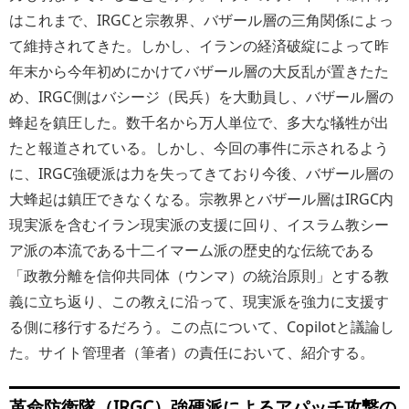
はこれまで、IRGCと宗教界、バザール層の三角関係によっ
て維持されてきた。しかし、イランの経済破綻によって昨
年末から今年初めにかけてバザール層の大反乱が置きたた
め、IRGC側はバシージ（民兵）を大動員し、バザール層の
蜂起を鎮圧した。数千名から万人単位で、多大な犠牲が出
たと報道されている。しかし、今回の事件に示されるよう
に、IRGC強硬派は力を失ってきており今後、バザール層の
大蜂起は鎮圧できなくなる。宗教界とバザール層はIRGC内
現実派を含むイラン現実派の支援に回り、イスラム教シー
ア派の本流である十二イマーム派の歴史的な伝統である
「政教分離を信仰共同体（ウンマ）の統治原則」とする教
義に立ち返り、この教えに沿って、現実派を強力に支援す
る側に移行するだろう。この点について、Copilotと議論し
た。サイト管理者（筆者）の責任において、紹介する。
革命防衛隊（IRGC）強硬派によるアパッチ攻撃の