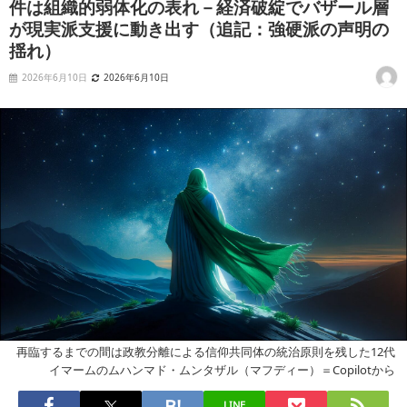
件は組織的弱体化の表れ－経済破綻でバザール層
が現実派支援に動き出す（追記：強硬派の声明の
揺れ）
2026年6月10日
2026年6月10日
再臨するまでの間は政教分離による信仰共同体の統治原則を残した12代
イマームのムハンマド・ムンタザル（マフディー）＝Copilotから
LINE