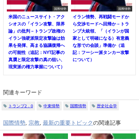
国際情勢
国際情勢
米国のニュースサイト・アク
イラン情勢、再戦闘モードか
シオスの「イラン攻撃、限界
ら交渉モードへ回帰か－トラ
論」の批判－トランプ政権の
ンプ大統領、「（イランが国
イラン強硬派限定攻撃論は効
家として明確になる）有意義
果を発揮、高まる協議復帰へ
な形での会談」準備か（追
の可能性（追記：NYT記事の
記：フーシー派タンカー攻撃
真贋と限定攻撃の真の狙い、
について）
現実派の権力掌握について）
関連キーワード
トランプ2．0
中東情勢
国際情勢
歴史社会学
国際情勢
,
宗教
,
最新の重要トピック
の関連記事