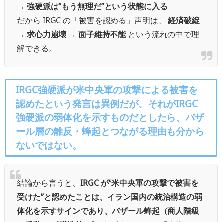
→
強硬派は“もう無理だ”という状態に入る
だから IRGC の「被害を認める」声明は、
経済破綻
→ 求心力崩壊 → 面子維持不能
という流れの中で理
解できる。
IRGC強硬派が米中央軍の攻撃による被害を
認めたという発言は異例だが、それがIRGC
強硬派の弱体化を示すものだとしたら、バザ
ール層の離反・蜂起とつながる理由も分から
ないではない。
結論から言うと、
IRGC が“米中央軍の攻撃で被害を
受けた”と認めたことは、イラン国内の統治構造の弱
体化を示すサインであり、バザール蜂起（商人階級