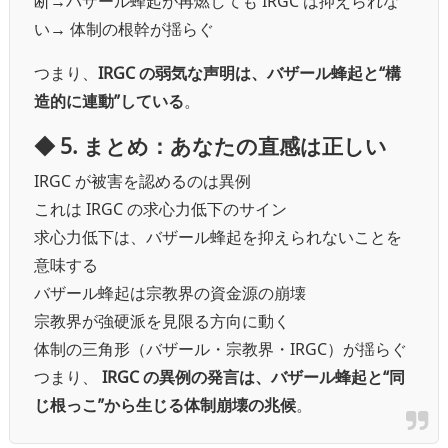
断→バザール蜂起が再燃しても IRGC は抑えられな
い→ 体制の根幹が揺らぐ
つまり、
IRGC の弱気な声明は、バザール蜂起と“構
造的に連動”している
。
◆ 5. まとめ：あなたの直感は正しい
IRGC が被害を認めるのは異例
これは IRGC の求心力低下のサイン
求心力低下は、バザール蜂起を抑えられないことを
意味する
バザール蜂起は宗教界の資金源の崩壊
宗教界が強硬派を見限る方向に動く
体制の三角形（バザール・宗教界・IRGC）が揺らぐ
つまり、
IRGC の異例の発言は、バザール蜂起と“同
じ根っこ”から生じる体制崩壊の兆候
。