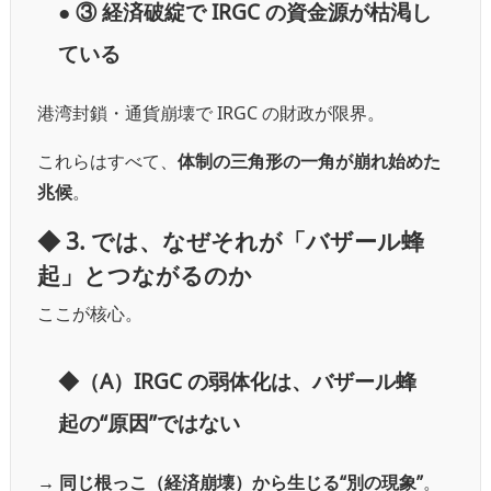
● ③ 経済破綻で IRGC の資金源が枯渇し
ている
港湾封鎖・通貨崩壊で IRGC の財政が限界。
これらはすべて、
体制の三角形の一角が崩れ始めた
兆候
。
◆ 3. では、なぜそれが「バザール蜂
起」とつながるのか
ここが核心。
◆（A）IRGC の弱体化は、バザール蜂
起の“原因”ではない
→
同じ根っこ（経済崩壊）から生じる“別の現象”
。