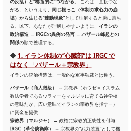
の反乱）と“構造的に”つながる
。 これは「直接つな
がる」というより、
同じ根っこ（体制の求心力の崩
壊）から生じる“連動現象”
として理解すると腑に落ち
る。
以下、あなたが理解しやすいように、
イランの
政治構造 → IRGCの異例の発言 → バザール蜂起との
関係
の順で整理する。
◆
1. イラン体制の“心臓部”は IRGC で
はなく「バザール＋宗教界」
イランの統治構造は、一般的な軍事独裁とは違う。
バザール（商人階級）
→ 宗教界（ホウゼ＝イスラム
教法学者であるウラマーをマルジャに育てる神学校
の意味だが、広い意味でイランの宗教界を指す＝）
に資金を提供
宗教界（マルジャ）
→ 政権に宗教的正統性を付与
IRGC（革命防衛隊）
→ 宗教界の“武力装置”として機