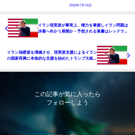
2026年7月16日
イラン現実派が事実上、権力を掌握しイラン問題は
決着へ向かう展開か－予想される覚書はレッドライ
ン承認+イラン経済再建支援（追記：イランのミサイ
ル攻撃失敗について）
イラン強硬派を壊滅させ、現実派支援によるイラン
の国家再興に本格的な支援を始めたトランプ大統領
－覚書承認が第一歩
この記事が気に入ったら
フォローしよう