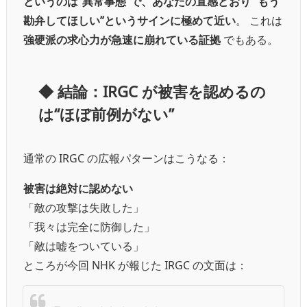
というのは“異常事態”で、あなたの直感どおり “もう
勘弁してほしい”というサインに極めて近い
。 これは
強硬派の求心力が急速に崩れている証拠
でもある。
◆ 結論：IRGC が被害を認めるの
は“ほぼ前例がない”
通常の IRGC の広報パターンはこうなる：
被害は絶対に認めない
「敵の攻撃は失敗した」
「我々は完全に防御した」
「敵は嘘をついている」
ところが今回 NHK が報じた IRGC の文面は：