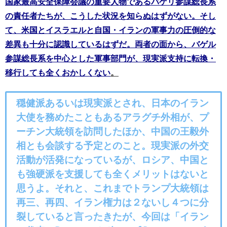
国家最高安全保障会議の重要人物であるバゲリ参謀総長系
の責任者たちが、こうした状況を知らぬはずがない。そし
て、米国とイスラエルと自国・イランの軍事力の圧倒的な
差異も十分に認識しているはずだ。両者の面から、バゲル
参謀総長系を中心とした軍事部門が、現実派支持に転換・
移行しても全くおかしくない
。
穏健派あるいは現実派とされ、日本のイラン
大使を務めたこともあるアラグチ外相が、プ
ーチン大統領を訪問したほか、中国の王毅外
相とも会談する予定とのこと。現実派の外交
活動が活発になっているが、ロシア、中国と
も強硬派を支援しても全くメリットはないと
思うよ。それと、これまでトランプ大統領は
再三、再四、イラン権力は２ないし４つに分
裂していると言ったきたが、今回は「イラン