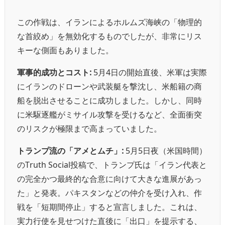
この作戦は、イランによるホルムズ海峡の「物理的
な首絞め」を無効化するものでしたが、非常にリス
キーな側面もありました。
軍事的成功とコスト:
5月4日の開始直後、米軍は実際
にイランのドローンや武装艇を撃沈し、米船籍の商
船を脱出させることに成功しました。しかし、同時
に米駆逐艦がミサイル攻撃を受けるなど、全面衝突
のリスクが極限まで高まっていました。
トランプ流の「アメとムチ」:
5月5日夜（米国時間）
のTruth Social投稿で、トランプ氏は「イラン代表と
の完全かつ最終的な合意に向けて大きな進展があっ
た」と発表。パキスタンなどの仲介を受け入れ、作
戦を「短期間停止」すると宣言しました。これは、
実力行使を見せつけた直後に「出口」を提示する、