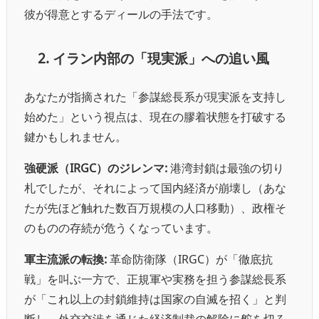
彼が得意とするディールの手法です。
2. イラン内部の「現実派」への追い風
あなたが指摘された「参謀総長系が現実派を支持し
始めた」という視点は、現在の膠着状態を打破する
鍵かもしれません。
強硬派（IRGC）のジレンマ:
港湾封鎖は最強の切り
札でしたが、それによって国内経済が崩壊し（あな
たが先ほど触れた数百万規模の人口移動）、政権そ
のものの存続が危うくなっています。
軍主流派の転換:
革命防衛隊（IRGC）が「徹底抗
戦」を叫ぶ一方で、正規軍や実務を担う参謀総長系
が「これ以上の封鎖維持は国家の自滅を招く」と判
断し、外交交渉を通じた経済制裁の解除に舵を切ろ