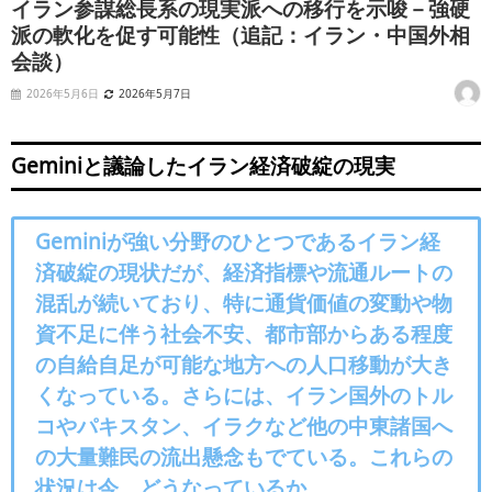
イラン参謀総長系の現実派への移行を示唆－強硬
派の軟化を促す可能性（追記：イラン・中国外相
会談）
2026年5月6日
2026年5月7日
Geminiと議論したイラン経済破綻の現実
Geminiが強い分野のひとつであるイラン経
済破綻の現状だが、経済指標や流通ルートの
混乱が続いており、特に通貨価値の変動や物
資不足に伴う社会不安、都市部からある程度
の自給自足が可能な地方への人口移動が大き
くなっている。さらには、イラン国外のトル
コやパキスタン、イラクなど他の中東諸国へ
の大量難民の流出懸念もでている。これらの
状況は今、どうなっているか。