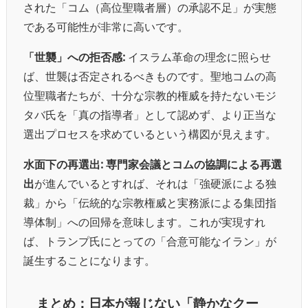
された「コム（高位聖職者層）の承認不足」が実態
である可能性が非常に高いです。
「世襲」への拒否感:
イスラム革命の理念に照らせ
ば、世襲は否定されるべきものです。聖地コムの高
位聖職者たちが、十分な宗教的権威を持たないモジ
タバ氏を「真の指導者」として認めず、より正当な
選出プロセスを求めているという構図が見えます。
水面下の再選出:
専門家会議とコムの協調による再選
出
が進んでいるとすれば、それは「強硬派による独
裁」から「伝統的な宗教権威と実務派による集団指
導体制」への回帰を意味します。これが実現すれ
ば、トランプ氏にとっての「合意可能なイラン」が
誕生することになります。
まとめ：日本が報じない「静かなクー