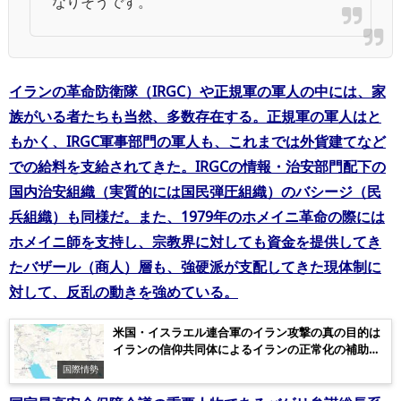
なりそうです。
イランの革命防衛隊（IRGC）や正規軍の軍人の中には、家
族がいる者たちも当然、多数存在する。正規軍の軍人はと
もかく、IRGC軍事部門の軍人も、これまでは外貨建てなど
での給料を支給されてきた。IRGCの情報・治安部門配下の
国内治安組織（実質的には国民弾圧組織）のバシージ（民
兵組織）も同様だ。また、1979年のホメイニ革命の際には
ホメイニ師を支持し、宗教界に対しても資金を提供してき
たバザール（商人）層も、強硬派が支配してきた現体制に
対して、反乱の動きを強めている。
米国・イスラエル連合軍のイラン攻撃の真の目的は
イランの信仰共同体によるイランの正常化の補助－
神権独裁体制の解体が不可欠（追記：イラン情勢＝
国際情勢
基本情報＝）