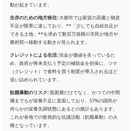
動が起きています。
生存のための地方移住:
大都市では家賃の高騰と物資
不足が限界に達しており、**「少しでも自給自足が
できる土地」**を求めて数百万規模の市民が地方や
農村部へ移動する動きが見られます。
クレジットによる生活:
現金が価値を失っているた
め、政府が将来支払う予定の補助金を担保に、ツケ
（クレジット）で食料を買う制度が導入されるほど
追い詰められています。
飢餓暴動のリスク:
貧困層だけでなく、かつての中間
層までもが栄養不足に直面しており、57%の国民が
何らかの栄養失調状態にあるとの推計もあります。
これが各地での散発的な抗議活動（飢餓暴動）の火
種となっています。