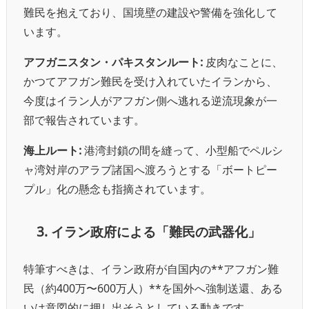
難民を抱えており、国境壁の建設や警備を強化して
います。
アフガニスタン・パキスタンルート:
皮肉なことに、
かつてアフガン難民を受け入れていたイランから、
今度はイラン人がアフガン側へ逃れる逆流現象が一
部で報告されています。
海上ルート:
港湾封鎖の間を縫って、小型船でペルシ
ャ湾対岸のアラブ諸国へ渡ろうとする「ボートピー
プル」化の懸念も指摘されています。
3. イラン政府による「難民の武器化」
特筆すべきは、イラン政府が自国内の**アフガン難
民（約400万〜600万人）**を国外へ強制送還、ある
いは意図的に押し出そうとしている動きです。