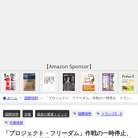
【Amazon Sponsor】
ホーム
国際情勢
「プロジェクト・フリーダム」作戦の一時停止、イラン参
謀総長系の現実派への移行を示唆－強硬派の軟化を促す可能性（追記：イラン・中国
外相会談）
国際情勢
トランプ2．0
国際情勢
宗教
最新の重要トピック
中東情勢
「プロジェクト・フリーダム」作戦の一時停止、