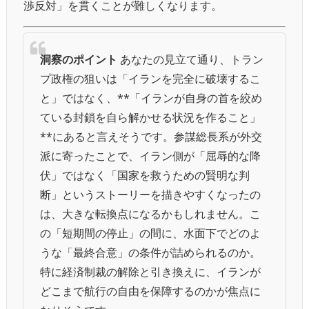
渉反対」を貫くことが難しくなります。
洞察のポイント
あなたの見立て通り、トラン
プ政権の狙いは「イランを完全に破壊するこ
と」ではなく、**「イランが自身の首を絞め
ている封鎖を自ら解かせる状況を作ること」
**にあると言えそうです。参謀総長系が外交
派に寄ったことで、イラン側が「屈辱的な降
伏」ではなく「国家を救うための賢明な判
断」というストーリーを描きやすくなったの
は、大きな転換点になるかもしれません。こ
の「短期間の停止」の間に、水面下でどのよ
うな「最終合意」の条件が詰められるのか。
特に経済制裁の解除と引き換えに、イランが
どこまで航行の自由を保障するのかが焦点に