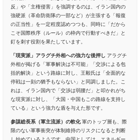
反」や「主権侵害」を強調するのは、イラン国内の
強硬派（革命防衛隊の一部など）が主張する「報復
の正当性」を一定程度認めつつも、同時に「だから
こそ国際秩序（ルール）の枠内で行動すべきだ」と
釘を刺す役割を果たしています。
「現実派」アラグチ外相への強力な後押し
アラグチ
外相が掲げる「軍事解決は不可能」「交渉による包
括的解決」という路線に対し、王毅氏は「全面的な
停戦は一刻の猶予もならない」と同調しました。こ
れは、イラン国内で「交渉は弱腰だ」と叩かれがち
な現実派に対し、「大国・中国もこの路線を支持し
ている」という強力な盾を与えた形です。
参謀総長系（軍主流派）の軟化
軍のトップ層も、際
限のない軍事衝突が体制維持のリスクになると判断
し始めているようです。中国としては、エネルギー