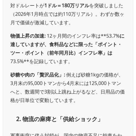
対ドルレートが
1ドル＝180万リアル
を突破しました
（2026年1月時点では約110万リアル）。わずか数ヶ
月で価値が激減しています。
物価上昇の加速:
12ヶ月間のインフレ率は**53.7%
に
達していますが、食料品などに限った「ポイント・
ツー・ポイント（前年同月比）インフレ率」は
73.5%**を記録しています。
砂糖や肉の「贅沢品化」:
例えば砂糖1kgの価格が、
3月末の95,000トマンから4月末には125,000トマン
へと、数週間で3割以上跳ね上がるなど、日用品の価
格が日単位で変動しています。
2. 物流の麻痺と「供給ショック」
軍事衝突に伴う封鎖が、国内の物資不足に拍車をか