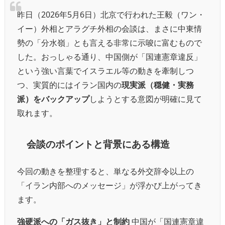
昨日（2026年5月6日）北京で行われた王毅（ワン・
イー）外相とアラグチ外相の会談は、まさに中東情
勢の「分水嶺」とも言える非常に示唆に富むもので
した。おっしゃる通り、中国側が「国連憲章違反」
という強い言葉でイスラエル等の動きを牽制しつ
つ、実質的にはイラン国内の
現実派（穏健・実務
派）をバックアップ
しようとする意図が明確に見て
取れます。
会談のポイントと背景にある構造
今回の動きを整理すると、単なる外交辞令以上の
「イラン内部へのメッセージ」が浮かび上がってき
ます。
強硬派への「ガス抜き」と制約
中国が「国連憲章違