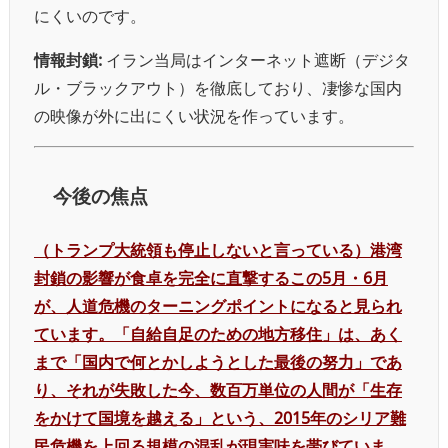
にくいのです。
情報封鎖:
イラン当局はインターネット遮断（デジタ
ル・ブラックアウト）を徹底しており、凄惨な国内
の映像が外に出にくい状況を作っています。
今後の焦点
（トランプ大統領も停止しないと言っている）港湾
封鎖の影響が食卓を完全に直撃するこの5月・6月
が、人道危機のターニングポイントになると見られ
ています。「自給自足のための地方移住」は、あく
まで「国内で何とかしようとした最後の努力」であ
り、それが失敗した今、数百万単位の人間が「生存
をかけて国境を越える」という、2015年のシリア難
民危機を上回る規模の混乱が現実味を帯びていま