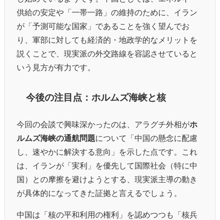
供給の安定や「一帯一路」の維持のために、イラン
が「予測可能な国家」であることを強く望んでお
り、軍部に対しても経済的・地政学的なメリットを
説くことで、現実派の外交路線を容認させていると
いう見方が有力です。
今後の注目点：ホルムズ海峡と核
今回の会談で興味深かったのは、アラグチ外相が
ホ
ルムズ海峡の通航問題
について「中国の懸念に配慮
し、速やかに解決する意向」を示した点です。これ
は、イランが「実利」を優先して国際社会（特に中
国）との摩擦を避けようとする、現実派主導の動き
が具体的になってきた証拠と言えるでしょう。
中国は「核の平和利用の権利」を認めつつも「核兵