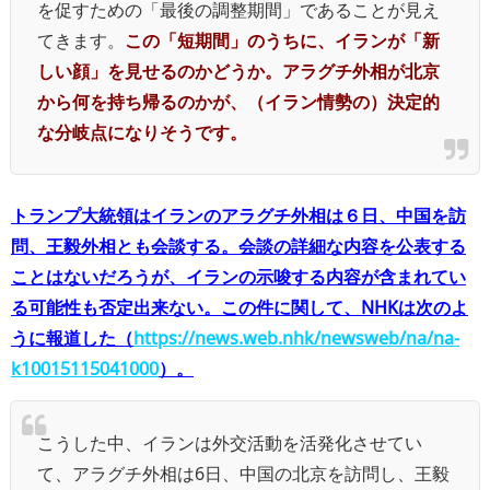
を促すための「最後の調整期間」であることが見え
てきます。
この「短期間」のうちに、イランが「新
しい顔」を見せるのかどうか。アラグチ外相が北京
から何を持ち帰るのかが、（イラン情勢の）決定的
な分岐点になりそうです。
トランプ大統領はイランのアラグチ外相は６日、中国を訪
問、王毅外相とも会談する。会談の詳細な内容を公表する
ことはないだろうが、イランの示唆する内容が含まれてい
る可能性も否定出来ない。この件に関して、NHKは次のよ
うに報道した（
https://news.web.nhk/newsweb/na/na-
k10015115041000
）。
こうした中、イランは外交活動を活発化させてい
て、アラグチ外相は6日、中国の北京を訪問し、王毅