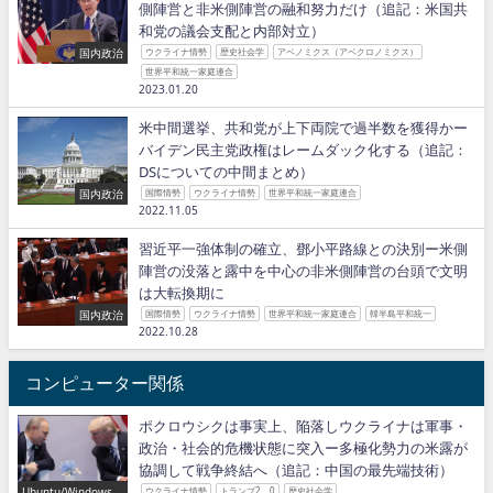
側陣営と非米側陣営の融和努力だけ（追記：米国共
和党の議会支配と内部対立）
国内政治
ウクライナ情勢
歴史社会学
アベノミクス（アベクロノミクス）
世界平和統一家庭連合
2023.01.20
米中間選挙、共和党が上下両院で過半数を獲得かー
バイデン民主党政権はレームダック化する（追記：
DSについての中間まとめ）
国内政治
国際情勢
ウクライナ情勢
世界平和統一家庭連合
2022.11.05
習近平一強体制の確立、鄧小平路線との決別ー米側
陣営の没落と露中を中心の非米側陣営の台頭で文明
は大転換期に
国内政治
国際情勢
ウクライナ情勢
世界平和統一家庭連合
韓半島平和統一
2022.10.28
コンピューター関係
ポクロウシクは事実上、陥落しウクライナは軍事・
政治・社会的危機状態に突入ー多極化勢力の米露が
協調して戦争終結へ（追記：中国の最先端技術）
Ubuntu/Windows/P
ウクライナ情勢
トランプ2．0
歴史社会学