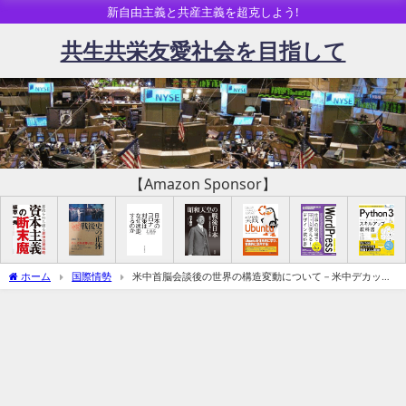
新自由主義と共産主義を超克しよう!
共生共栄友愛社会を目指して
【Amazon Sponsor】
ホーム
国際情勢
米中首脳会談後の世界の構造変動について－米中デカップ
リングは終わりポスト冷戦後の世界新秩序体制へ（暫定投稿）