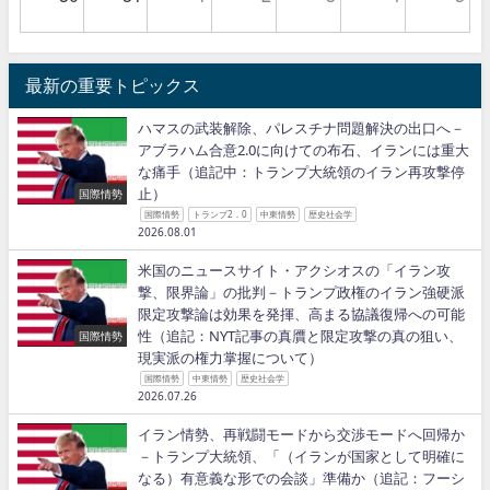
最新の重要トピックス
ハマスの武装解除、パレスチナ問題解決の出口へ－
アブラハム合意2.0に向けての布石、イランには重大
な痛手（追記中：トランプ大統領のイラン再攻撃停
止）
国際情勢
国際情勢
トランプ2．0
中東情勢
歴史社会学
2026.08.01
米国のニュースサイト・アクシオスの「イラン攻
撃、限界論」の批判－トランプ政権のイラン強硬派
限定攻撃論は効果を発揮、高まる協議復帰への可能
性（追記：NYT記事の真贋と限定攻撃の真の狙い、
国際情勢
現実派の権力掌握について）
国際情勢
中東情勢
歴史社会学
2026.07.26
イラン情勢、再戦闘モードから交渉モードへ回帰か
－トランプ大統領、「（イランが国家として明確に
なる）有意義な形での会談」準備か（追記：フーシ