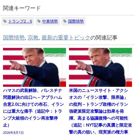
関連キーワード
トランプ2．0
中東情勢
国際情勢
国際情勢
,
宗教
,
最新の重要トピック
の関連記事
ハマスの武装解除、パレスチナ
米国のニュースサイト・アクシ
問題解決の出口へ－アブラハム
オスの「イラン攻撃、限界論」
合意2.0に向けての布石、イラン
の批判－トランプ政権のイラン
には重大な痛手（追記中：トラ
強硬派限定攻撃論は効果を発
ンプ大統領のイラン再攻撃停
揮、高まる協議復帰への可能性
止）
（追記：NYT記事の真贋と限定攻
撃の真の狙い、現実派の権力掌
2026年8月1日