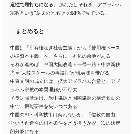
造性で頭打ちになる
。 あなたはそれを、アブラハム
宗教という“意味の体系”との関係で見ている。
まとめると
中国は「所有権なき社会主義」から「使用権ベース
の準資本主義」へ、さらに一本化の余地がある
それが進めば、中国大陸改造＋一帯一路＋中東新秩
序＝“大陸スケールの再設計”が現実味を帯びる
中東文明の成立には、拡大アブラハム合意と、アブ
ラハム宗教の本質理解が不可欠
イラン強硬派は、米中協調と国際協調の構造変動の
中で、機能要件を失いつつある
中国のAI・科学技術は侮れないが、「信教の自由」
という創造性の根本条件をどう扱うかが、次の決定
的分岐になる