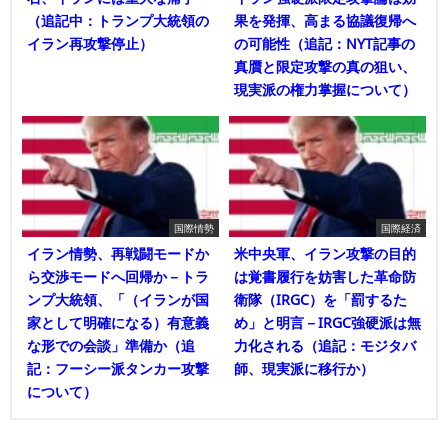
（追記中：トランプ大統領の
果を発揮、高まる協議復帰へ
イラン再攻撃停止）
の可能性（追記：NYT記事の
真贋と限定攻撃の真の狙い、
現実派の権力掌握について）
国際情勢
国際経済
イラン情勢、再戦闘モードか
米中央軍、イラン攻撃の目的
ら交渉モードへ回帰か－トラ
は覚書履行を妨害した革命防
ンプ大統領、「（イランが国
衛隊（IRGC）を「罰するた
家として明確になる）有意義
め」と明言－IRGC強硬派は無
な形での会談」準備か（追
力化される（追記：モジタバ
記：フーシー派タンカー攻撃
師、現実派に移行か）
について）