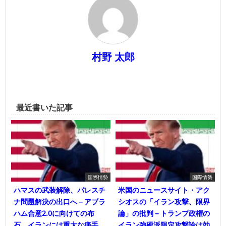
村野 太郎
最近書いた記事
国際情勢
国際情勢
ハマスの武装解除、パレスチ
米国のニュースサイト・アク
ナ問題解決の出口へ－アブラ
シオスの「イラン攻撃、限界
ハム合意2.0に向けての布
論」の批判－トランプ政権の
石、イランには重大な痛手
イラン強硬派限定攻撃論は効