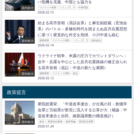
バ危機を克服、中国とも協力を
国内政治
ウクライナ情勢
トランプ2．0
中東問題
2026.02.15
始まる高市首相（清話会系）と麻生副総裁（宏池会
系）のバトル－多極化時代を踏まえぬ反共右翼思想
に基づく硬直的な外交を危惧、小川中道も絡む
国内政治
国際情勢
ウクライナ情勢
トランプ2．0
国内政治
2026.02.14
ウクライナ戦争、米露の圧力でカウントダウンへ－
反中・反露を中心とした反共右翼路線の修正迫られ
る高市首相（追記：中道の新たな展開）
国内政治
国際情勢
ウクライナ情勢
政治
2026.02.12
政策提言
衆院総選挙、「中道改革連合」が台風の目－創価学
会票と労組票が新党に流入する公算が大（補論：中
道改革連合と自民、維新議席数の構造推計）
国内政治
政治
集団的自衛権
政界再編
集団安全保障
2026.01.24