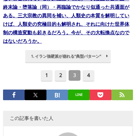
終末論・堕落論（同）・再臨論でかなり似通った共通面が
ある。三大宗教の異同を補い、人類史の本質を解明してい
けば、人類史の究極目的も解明され、それに向けた世界体
制の構造変動も起きるだろう。今が、その大転換点なので
はないだろうか。
1. イラン強硬派が崩れる“典型パターン”
1
2
3
4
LINE
この記事を書いた人