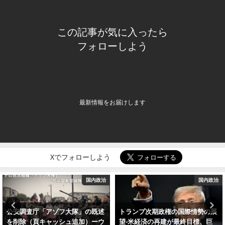
この記事が気に入ったら
フォローしよう
最新情報をお届けします
Xでフォローしよう
国内政治
国内政治
公安調査庁「アゾフ大隊」の既述
トランプ次期政権の国際情勢の展
を削除（頁キャッシュ追加）ーウ
望−米経済の再建が最終目標、巨