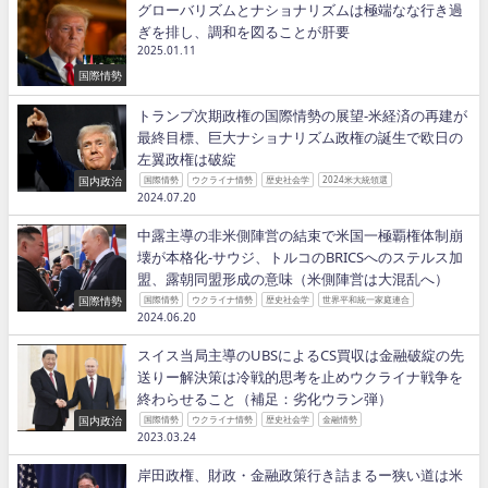
グローバリズムとナショナリズムは極端なな行き過
ぎを排し、調和を図ることが肝要
2025.01.11
国際情勢
トランプ次期政権の国際情勢の展望−米経済の再建が
最終目標、巨大ナショナリズム政権の誕生で欧日の
左翼政権は破綻
国内政治
国際情勢
ウクライナ情勢
歴史社会学
2024米大統領選
2024.07.20
中露主導の非米側陣営の結束で米国一極覇権体制崩
壊が本格化−サウジ、トルコのBRICSへのステルス加
盟、露朝同盟形成の意味（米側陣営は大混乱へ）
国際情勢
国際情勢
ウクライナ情勢
歴史社会学
世界平和統一家庭連合
2024.06.20
スイス当局主導のUBSによるCS買収は金融破綻の先
送りー解決策は冷戦的思考を止めウクライナ戦争を
終わらせること（補足：劣化ウラン弾）
国内政治
国際情勢
ウクライナ情勢
歴史社会学
金融情勢
2023.03.24
岸田政権、財政・金融政策行き詰まるー狭い道は米