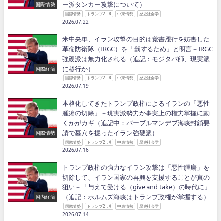
ー派タンカー攻撃について）
国際情勢
国際情勢
トランプ2．0
中東情勢
歴史社会学
2026.07.22
米中央軍、イラン攻撃の目的は覚書履行を妨害した
革命防衛隊（IRGC）を「罰するため」と明言－IRGC
強硬派は無力化される（追記：モジタバ師、現実派
に移行か）
国際経済
国際情勢
トランプ2．0
中東情勢
歴史社会学
2026.07.19
本格化してきたトランプ政権によるイランの「悪性
腫瘍の切除」－現実派勢力が事実上の権力掌握に動
くかがカギ（追記中：バーブルマンデブ海峡封鎖要
請で墓穴を掘ったイラン強硬派）
国際情勢
国際情勢
トランプ2．0
中東情勢
歴史社会学
2026.07.16
トランプ政権の強力なイラン攻撃は「悪性腫瘍」を
切除して、イラン国家の再興を支援することが真の
狙い－「与えて受ける（give and take）の時代に」
（追記：ホルムズ海峡はトランプ政権が掌握する）
国内経済
国際情勢
トランプ2．0
中東情勢
歴史社会学
2026.07.14