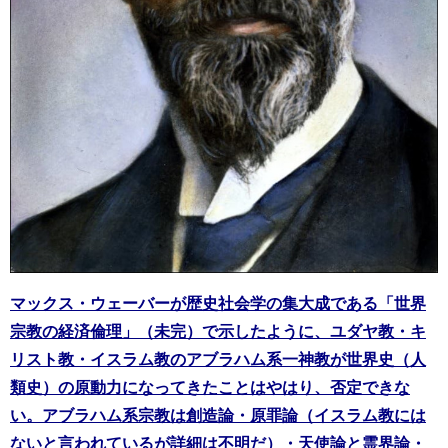
マックス・ウェーバーが歴史社会学の集大成である「世界
宗教の経済倫理」（未完）で示したように、ユダヤ教・キ
リスト教・イスラム教のアブラハム系一神教が世界史（人
類史）の原動力になってきたことはやはり、否定できな
い。アブラハム系宗教は創造論・原罪論（イスラム教には
ないと言われているが詳細は不明だ）・天使論と霊界論・