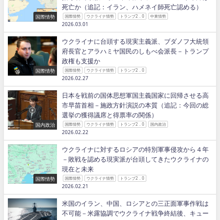
死亡か（追記：イラン、ハメネイ師死亡認める）
国際情勢
国際情勢
ウクライナ情勢
トランプ2．0
中東情勢
2026.03.01
ウクライナに台頭する現実主義派、ブダノフ大統領
府長官とアラハミヤ国民のしもべ会派長－トランプ
政権も支援か
国際情勢
国際情勢
ウクライナ情勢
トランプ2．0
2026.02.27
日本を戦前の国体思想軍国主義国家に回帰させる高
市早苗首相－施政方針演説の本質（追記：今回の総
選挙の獲得議席と得票率の関係）
国内政治
国際情勢
ウクライナ情勢
トランプ2．0
国内政治
2026.02.22
ウクライナに対するロシアの特別軍事侵攻から４年
－敗戦を認める現実派が台頭してきたウクライナの
現在と未来
国際情勢
国際情勢
ウクライナ情勢
トランプ2．0
2026.02.21
米国のイラン、中国、ロシアとの三正面軍事作戦は
不可能－米露協調でウクライナ戦争終結後、キュー