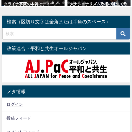
クライナ事変の本質はディープ・
大ナショナリズム政権の誕生で欧
ステート（DS）陣営対露中非欧米
日の左翼政権は破綻
陣営
2024年7月20日
検索（区切り文字は全角または半角のスペース）
2022年4月10日
政策連合・平和と共生オールジャパン
メタ情報
ログイン
投稿フィード
コメントフィード