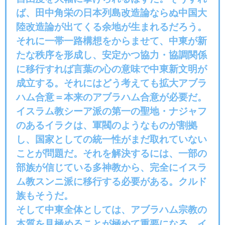
ば、田中角栄の日本列島改造論ならぬ中国大
陸改造論が出てくる余地が生まれるだろう。
それに一帯一路構想をからませて、中東が新
たな秩序を形成し、安定かつ協力・協調関係
に移行すれば言葉の心の意味で中東新文明が
成立する。それにはどう考えても拡大アブラ
ハム合意＝本来のアブラハム合意が必要だ。
イスラム教シーア派の第一の聖地・ナジャフ
のあるイラクは、軍閥のようなものが割拠
し、国家としての統一性がまだ取れていない
ことが問題だ。それを解決するには、一部の
部族が信じている多神教から、完全にイスラ
ム教スンニ派に移行する必要がある。クルド
族もそうだ。
そして中東全体としては、アブラハム宗教の
本質を見極めることが極めて重要になる。イ