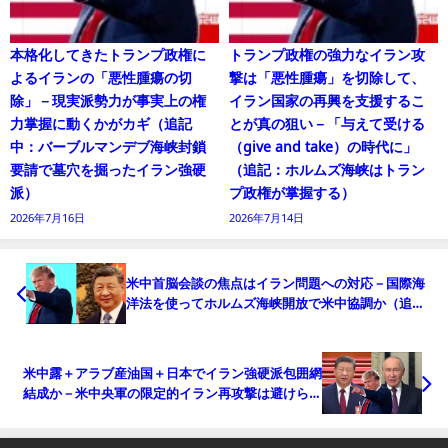
本格化してきたトランプ政権に
トランプ政権の強力なイラン攻
よるイランの「悪性腫瘍の切
撃は「悪性腫瘍」を切除して、
除」－現実派勢力が事実上の権
イラン国家の再興を支援するこ
力掌握に動くかがカギ（追記
とが真の狙い－「与えて受ける
中：バーブルマンデブ海峡封鎖
（give and take）の時代に」
要請で墓穴を掘ったイラン強硬
（追記：ホルムズ海峡はトラン
派）
プ政権が掌握する）
2026年7月16日
2026年7月14日
米中首脳会談の焦点はイラン問題への対応－国際海
洋法を使ってホルムズ海峡開放で米中協調か（追
記：米中首脳会談の意味）
米中露＋アラブ産油国＋日本でイラン強硬派包囲網
結成か－米中央軍の限定的イラン再攻撃は避けられ
ない可能性（追記：中露共同声明とバンス発言の重
み）