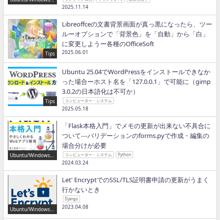
ython/IT
2025.11.14
Libreoffceの文書背景画面が真っ黒になったら、ツー
ルーオプションで「背景色」を「自動」から「白」
に変更しようー各種のOfficeSoft
2025.06.01
Tips
Ubuntu 25.04でWordPressをインストールできなか
った場合ーホスト名を「127.0.0.1」で可能に（gimp
3.0.2の日本語化は不可か）
Tips
コンピューター・システム
2025.05.18
「Flask本格入門」でメモの更新が出来ない不具合に
ついて―バリデーションのforms.pyで作成・編集の
場合分けが必要
Ubuntu/Windows/P
コンピューター・システム
Python
ython/IT
2024.03.24
Let' EncryptでのSSL/TLS証明書申請の更新がうまく
行かないとき
Django
2023.04.08
Ubuntu/Windows/P
ython/IT