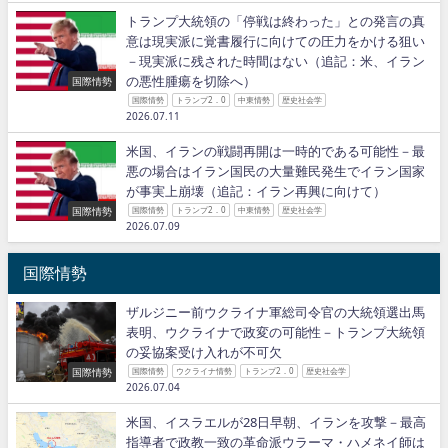
トランプ大統領の「停戦は終わった」との発言の真
意は現実派に覚書履行に向けての圧力をかける狙い
－現実派に残された時間はない（追記：米、イラン
の悪性腫瘍を切除へ）
国際情勢
国際情勢
トランプ2．0
中東情勢
歴史社会学
2026.07.11
米国、イランの戦闘再開は一時的である可能性－最
悪の場合はイラン国民の大量難民発生でイラン国家
が事実上崩壊（追記：イラン再興に向けて）
国際情勢
国際情勢
トランプ2．0
中東情勢
歴史社会学
2026.07.09
国際情勢
ザルジニー前ウクライナ軍総司令官の大統領選出馬
表明、ウクライナで政変の可能性－トランプ大統領
の妥協案受け入れが不可欠
国際情勢
国際情勢
ウクライナ情勢
トランプ2．0
歴史社会学
2026.07.04
米国、イスラエルが28日早朝、イランを攻撃－最高
指導者で政教一致の革命派ウラーマ・ハメネイ師は