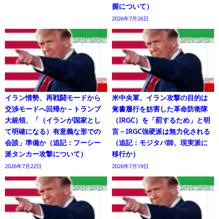
握について）
2026年7月26日
イラン情勢、再戦闘モードから
米中央軍、イラン攻撃の目的は
交渉モードへ回帰か－トランプ
覚書履行を妨害した革命防衛隊
大統領、「（イランが国家とし
（IRGC）を「罰するため」と明
て明確になる）有意義な形での
言－IRGC強硬派は無力化される
会談」準備か（追記：フーシー
（追記：モジタバ師、現実派に
派タンカー攻撃について）
移行か）
2026年7月22日
2026年7月19日