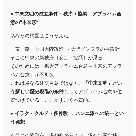
● 中東文明の成立条件：秩序＋協調＋アブラハム合
意の“本来形”
あなたの構図はこうだよね：
一帯一路＋中国大陸改造 → 大陸インフラの再設計
そこに中東の新秩序（安定＋協調）が乗る
そのためには「拡大アブラハム合意＝本来のアブラ
ハム合意」が不可欠
これは単なる外交合意ではなく、
「中東文明」とい
う新しい歴史段階の条件
としてアブラハム合意を位
置づけている。ここがすごく本質的。
● イラク・クルド・多神教 → スンニ派への統一とい
う発想
イラクの問題を「多神教からスンニ派への完全移