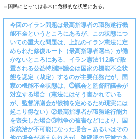
＝国民にとっては非常に危機的な状態にある。
今回のイラン問題は最高指導者の職務遂行機
能不全というところにあるが、この状態につ
いての重大な問題は、上記のイラン憲法に定
められた修復ルート（最高指導者選出）が働
かないところにある。イラン憲法112条で設
置される公益特別評議会は国家の機能不全状
態を認定（裁定）するのが主要任務だが、国
家の機能不全状態は、⓵議会と監督評議会が
対立する場合（憲法にはそう書かれている
が、監督評議会が候補を定めるため現実には
起こり得ない）②最高指導者が職務遂行能力
を喪失した場合③戦争の被害などにより、国
家統治が不可能になった場合－あるいはその
他の場合が考えられるが、強硬派の牙城であ