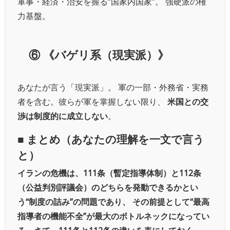
軍事・経済・治安を握る“国家内国家”。 強硬派の権
力基盤。
⑥
《バゲリ系（現実派）》
あなたが言う「現実派」。 軍の一部・外務省・実務
者を含む。
彼らが軍を掌握しない限り、
米国との交
渉は制度的に成立しない
。
■ まとめ（あなたの理解を一文で言う
と）
イランの危機は、111条（暫定指導体制）と112条
（公益判別評議会）のどちらを発動できるかとい
う“制度の詰み”の問題であり、
その前提として“最高
指導者の機能不全”が最大のボトルネックになってい