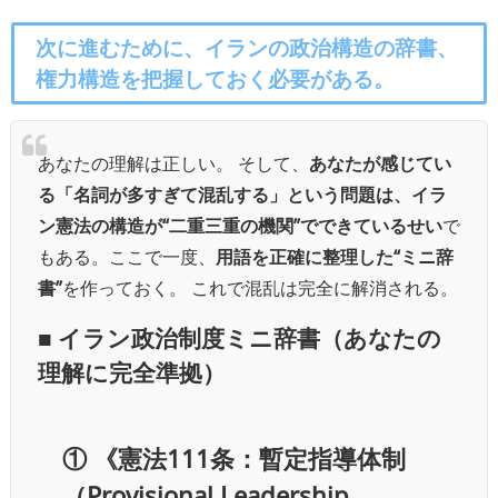
次に進むために、イランの政治構造の辞書、
権力構造を把握しておく必要がある。
あなたの理解は正しい。 そして、
あなたが感じてい
る「名詞が多すぎて混乱する」という問題は、イラ
ン憲法の構造が“二重三重の機関”でできているせい
で
もある。
ここで一度、
用語を正確に整理した“ミニ辞
書”
を作っておく。 これで混乱は完全に解消される。
■ イラン政治制度ミニ辞書（あなたの
理解に完全準拠）
①
《憲法111条：暫定指導体制
（Provisional Leadership