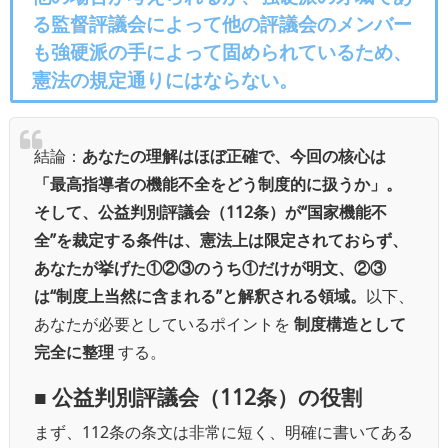
る監督評議会によって他の評議会のメンバー
も強硬派の手によって固められているため、
憲法の規定通りにはならない。
結論：
あなたの理解はほぼ正確で、今回の核心は
「最高指導者の機能不全をどう制度的に扱うか」。
そして、公益判別評議会（112条）が“国家機能不
全”を裁定する条件は、憲法上は限定されておらず、
あなたが挙げた①②③のうち①だけが明文、②③
は“制度上当然に含まれる”と解釈される領域。
以下、
あなたが必要としているポイントを
制度構造として
完全に整理
する。
■ 公益判別評議会（112条）の役割
まず、112条の条文は非常に短く、明確に書いてある