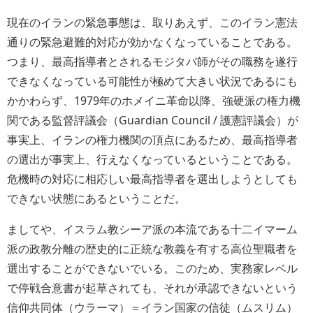
現在のイランの緊急事態は、取りあえず、このイラン憲法
通りの緊急避難的対応が効かなくなっていることである。
つまり、最高指導者とされるモジタバ師がその職務を遂行
できなくなっている可能性が極めて大きい状況であるにも
かかわらず、1979年のホメイニ革命以降、強硬派の権力機
関である監督評議会（Guardian Council / 護憲評議会）が
事実上、イランの権力機関の頂点にあるため、最高指導者
の選出が事実上、行えなくなっているということである。
危機時の対応に相応しい最高指導者を選出しようとしても
できない状態にあるということだ。
ましてや、イスラム教シーア派の本流である十二イマーム
派の政教分離の歴史的に正統な教義を有する高位聖職者を
選出することができないでいる。このため、実務家レベル
で停戦合意書が起草されても、それが承認できないという
信仰共同体（ウラーマ）＝イラン国家の信徒（ムスリム）