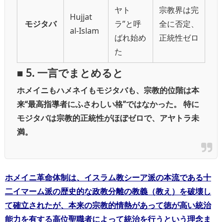
ヤト
宗教界は完
Hujjat
モジタバ
ラ”と呼
全に否定、
al-Islam
ばれ始め
正統性ゼロ
た
■ 5. 一言でまとめると
ホメイニもハメネイもモジタバも、宗教的位階は本
来“最高指導者にふさわしい格”ではなかった。
特に
モジタバは宗教的正統性がほぼゼロで、アヤトラ未
満。
ホメイニ革命体制は、イスラム教シーア派の本流である十
二イマーム派の歴史的な政教分離の教義（教え）を破壊し
て確立されたが、本来の宗教的情熱があって徳が高い統治
能力を有する高位聖職者によって統治を行うという理念ま