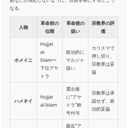
あなたが混乱しないように、位階を表にするとこう
なる。
革命前の
革命後の
宗教界の評
人物
位階
扱い
価
Hujjat
カリスマで
al-
政治的に
押し切り、
ホメイニ
Islam〜
マルジャ
宗教界は妥
下位アヤ
扱い
協
トラ
選出後
宗教界は承
Hujjat
に“アヤ
ハメネイ
認せず、政
al-Islam
トラ”称
治的妥協
号付与
最近“ア