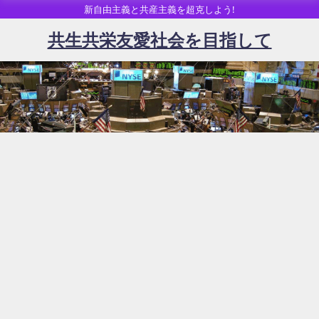
新自由主義と共産主義を超克しよう!
共生共栄友愛社会を目指して