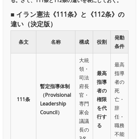
る。さて、111条と112条の違いを表にしておく。
■ イラン憲法《111条》と《112条》の
違い（決定版）
発動
条文
名称
構成
役割
条件
大統
最高
領・
最高
指導
司法
指導
者の
暫定指導体制
府長
者の
死
（Provisional
官・
111条
権限
亡・
Leadership
専門
を代
辞
Council）
家会
行す
任・
議議
る
職務
長の
不能
3名