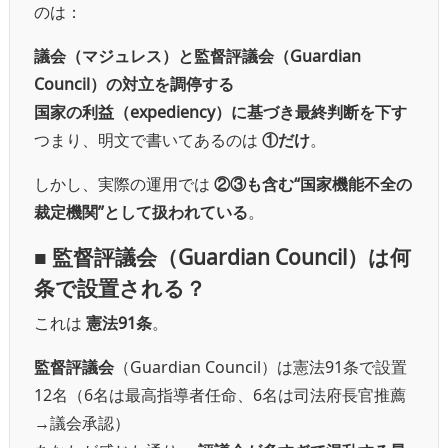
のは：
議会（マジュレス）と監督評議会（Guardian
Council）の対立を調停する
国家の利益（expediency）に基づき最終判断を下す
つまり、明文で書いてあるのは
①だけ
。
しかし、実際の運用では
②③も含む“国家機能不全の
裁定機関”として扱われている
。
■ 監督評議会（Guardian Council）は何
条で設置される？
これは
憲法91条
。
監督評議会
（Guardian Council）は憲法91条で設置
12名（6名は最高指導者任命、6名は司法府長官推薦
→議会承認）