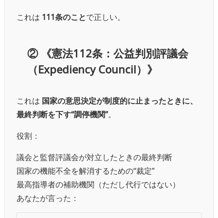
これは
111条のこと
で正しい。
②
《憲法112条：公益判別評議会
（Expediency Council）》
これは
国家の意思決定が制度的に止まったときに、
最終判断を下す“調停機関”
。
役割：
議会と監督評議会が対立したときの最終判断
国家の機能不全を解消するための“裁定”
最高指導者の補助機関（ただし代行ではない）
あなたが言った：