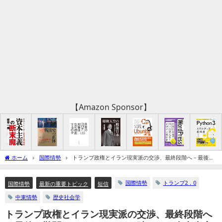
【Amazon Sponsor】
ホーム
国際情勢
トランプ政権とイラン現実派の交渉、最終段階へ－最後の
難関はレッドラインを踏まえた合意内容の承認問題
国際情勢
トランプ2．0
国際情勢
最新の重要トピック
短信
中東情勢
歴史社会学
トランプ政権とイラン現実派の交渉、最終段階へ