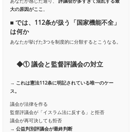
あなたが感じた通り、
評議会が多すぎて混乱する最
大の原因がここ
。
■ では、112条が扱う「国家機能不全」
は何か
あなたが挙げた3つを制度的に分類するとこうなる。
◆① 議会と監督評議会の対立
→
これは憲法112条に明記されている唯一のケー
ス。
議会が法律を作る
監督評議会が「イスラム法に反する」と拒否
議会が再可決しても拒否
→
公益判別評議会が最終判断