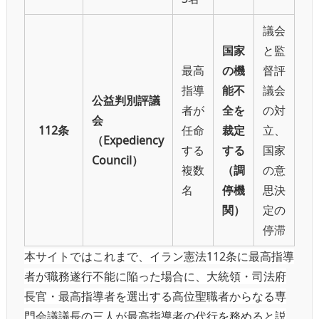
議会
国家
と監
最高
の機
督評
指導
能不
議会
公益判別評議
者が
全を
の対
会
112条
任命
裁定
立、
（Expediency
する
する
国家
Council）
複数
（調
の意
名
停機
思決
関）
定の
停滞
本サイトではこれまで、イラン憲法112条に最高指導
者が職務遂行不能に陥った場合に、大統領・司法府
長官・最高指導者を選出する高位聖職者からなる専
門会議議長の三人が最高指導者の代行を務めると説