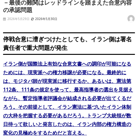
－最後の難関はレッドラインを踏まえた合意内容
の承認問題
2026年5月29日
2026年5月30日
停戦合意に漕ぎつけたとしても、イラン側は署名
責任者で重大問題が発生
イラン側が国際法上有効な合意文書への調印が可能になる
ためには、現実派への権力移譲が必要になる。最終的に
は、モジタバ師が現実派に移行するか、あるいは、憲法第
112条、111条の規定を使って、最高指導者の選出を見据え
ながら、暫定指導者評議会が結成される必要が出てくるだ
ろう。その前提として、イラン憲法に基づいたイラン体制
の大枠を把握する必要があるだろう。トランプ大統領が数
日待って欲しいと発言したのは、イラン内部の権力構造の
変化の見極めをするためだと言える。