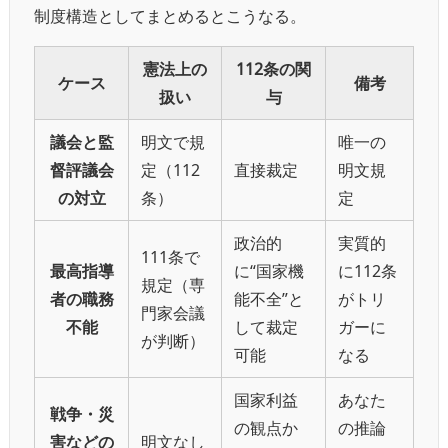
制度構造としてまとめるとこうなる。
憲法上の
112条の関
ケース
備考
扱い
与
議会と監
明文で規
唯一の
督評議会
定（112
直接裁定
明文規
の対立
条）
定
政治的
実質的
111条で
最高指導
に“国家機
に112条
規定（専
者の職務
能不全”と
がトリ
門家会議
不能
して裁定
ガーに
が判断）
可能
なる
国家利益
あなた
戦争・災
の観点か
の推論
害などの
明文なし