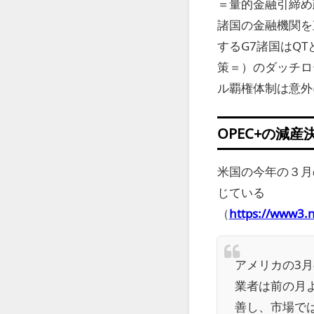
＝量的金融引締め
諸国の金融機関を
するG7諸国はQTとQ
策＝）のダッチロ
ル覇権体制は意外
OPEC+の減
米国の今年の３月
じている
（
https://www3.
アメリカの3
業者は前の月よ
善し、市場で