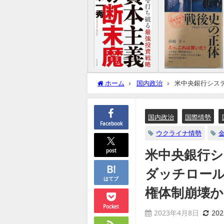
ホーム
国内政治
米中央銀行システ
ドル覇権体制崩壊か（追記：トランプ氏起
国内政治
国際情勢
Facebook
ウクライナ情勢
米中央銀行
post
ダッチロール
はてブ
権体制崩壊か
Pocket
2023年4月8日
20