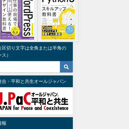
（区切り文字は全角または半角の
ース）
連合・平和と共生オールジャパン
情報