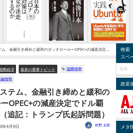
検索
ム、金融引き締めと緩和のダッチロールーOPEC+の減産決定で
訴問題）
スペ
国際情勢
国際経済
最新の重要トピック
金融情勢
政策
システム、金融引き締めと緩和の
ーOPEC+の減産決定でドル覇
（追記：トランプ氏起訴問題）
村野 太郎
23年4月9日
メタ