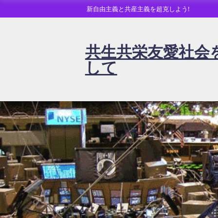
新自由主義と共産主義を超克しよう!
共生共栄友愛社会
して