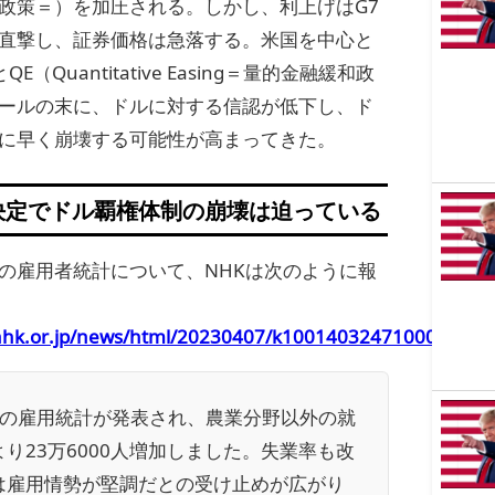
政策＝）を加圧される。しかし、利上げはG7
直撃し、証券価格は急落する。米国を中心と
E（Quantitative Easing＝量的金融緩和政
ールの末に、ドルに対する信認が低下し、ド
に早く崩壊する可能性が高まってきた。
産決定でドル覇権体制の崩壊は迫っている
の雇用者統計について、NHKは次のように報
nhk.or.jp/news/html/20230407/k10014032471000.html
月の雇用統計が発表され、農業分野以外の就
り23万6000人増加しました。失業率も改
は雇用情勢が堅調だとの受け止めが広がり