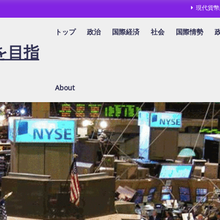
現代貨幣
トップ
政治
国際経済
社会
国際情勢
を目指
About