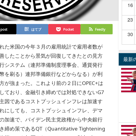
16
23
post
はてブ
Pocket
Feedly
30
れた米国の今年３月の雇用統計で雇用者数が
善したことから景気が回復してきたとの見方
最新
行システム（連邦準備制度理事会、通貨発行
幣を刷る）連邦準備銀行などからなる）が利
方が強まった。これより前の２日にOPEC+は
しており、金融引き締めでは対処できないG7
主因であるコストプッシュインフレは加速す
れにしても、コストプッシュインフレ、デマ
の加速で、バイデン民主党政権から中央銀行
策であるQT（Quantitative Tightening