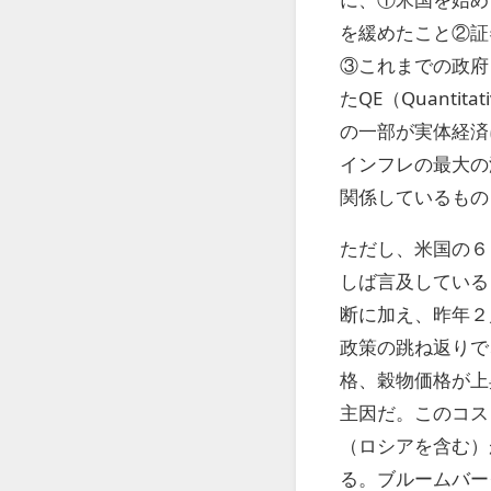
を緩めたこと②証
③これまでの政府
たQE（Quantit
の一部が実体経済
インフレの最大の
関係しているもの
ただし、米国の６
しば言及している
断に加え、昨年２
政策の跳ね返りで
格、穀物価格が上
主因だ。このコス
（ロシアを含む）
る。ブルームバー