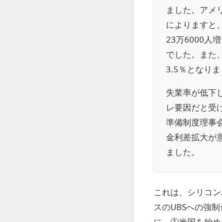
ました。アメ
によりますと
23万6000
でした。また、
3.5％となり
失業率が低下
レ要因だと受
準備制度理事
金利差拡大が
ました。
これは、シリコン
スのUBSへの強
に、①米国を始め