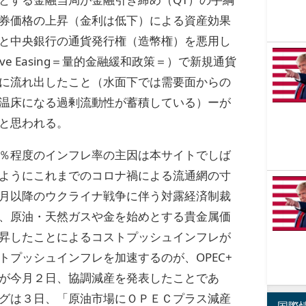
券価格の上昇（金利は低下）による資産効果
と中央銀行の通貨発行権（造幣権）を悪用し
ative Easing＝量的金融緩和政策＝）で新規通貨
に流れ出したこと（水面下では需要面からの
温床になる過剰流動性が蓄積している）ーが
と思われる。
％程度のインフレ率の主因は本サイトでしば
ようにこれまでのコロナ禍による流通網の寸
月以降のウクライナ戦争に伴う対露経済制裁
、原油・天然ガスや金を始めとする貴金属価
昇したことによるコストプッシュインフレが
トプッシュインフレを加速するのが、OPEC+
が今月２日、協調減産を発表したことであ
グは３日、「原油市場にＯＰＥＣプラス減産