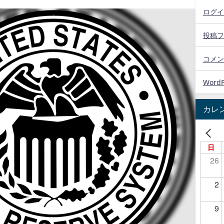
ログイ
投稿フ
コメン
WordP
カレ
日
26
2
9