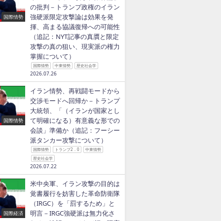
の批判－トランプ政権のイラン
強硬派限定攻撃論は効果を発
国際情勢
揮、高まる協議復帰への可能性
（追記：NYT記事の真贋と限定
攻撃の真の狙い、現実派の権力
掌握について）
国際情勢
中東情勢
歴史社会学
2026.07.26
イラン情勢、再戦闘モードから
交渉モードへ回帰か－トランプ
大統領、「（イランが国家とし
て明確になる）有意義な形での
国際情勢
会談」準備か（追記：フーシー
派タンカー攻撃について）
）。
国際情勢
トランプ2．0
中東情勢
歴史社会学
2026.07.22
米中央軍、イラン攻撃の目的は
覚書履行を妨害した革命防衛隊
（IRGC）を「罰するため」と
明言－IRGC強硬派は無力化さ
国際経済