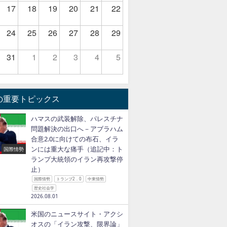
17
18
19
20
21
22
24
25
26
27
28
29
31
1
2
3
4
5
の重要トピックス
ハマスの武装解除、パレスチナ
問題解決の出口へ－アブラハム
合意2.0に向けての布石、イラ
ンには重大な痛手（追記中：ト
国際情勢
ランプ大統領のイラン再攻撃停
止）
国際情勢
トランプ2．0
中東情勢
歴史社会学
2026.08.01
米国のニュースサイト・アクシ
オスの「イラン攻撃、限界論」