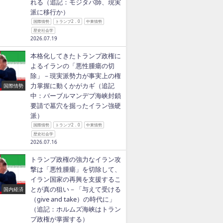
れる（追記：モジタバ師、現実
派に移行か）
国際情勢
トランプ2．0
中東情勢
歴史社会学
2026.07.19
本格化してきたトランプ政権に
よるイランの「悪性腫瘍の切
除」－現実派勢力が事実上の権
力掌握に動くかがカギ（追記
国際情勢
中：バーブルマンデブ海峡封鎖
要請で墓穴を掘ったイラン強硬
派）
国際情勢
トランプ2．0
中東情勢
歴史社会学
2026.07.16
トランプ政権の強力なイラン攻
撃は「悪性腫瘍」を切除して、
イラン国家の再興を支援するこ
とが真の狙い－「与えて受ける
国内経済
（give and take）の時代に」
（追記：ホルムズ海峡はトラン
プ政権が掌握する）