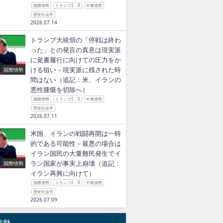
国際情勢
トランプ2．0
中東情勢
歴史社会学
2026.07.14
トランプ大統領の「停戦は終わ
った」との発言の真意は現実派
に覚書履行に向けての圧力をか
ける狙い－現実派に残された時
国際情勢
間はない（追記：米、イランの
悪性腫瘍を切除へ）
国際情勢
トランプ2．0
中東情勢
歴史社会学
2026.07.11
米国、イランの戦闘再開は一時
的である可能性－最悪の場合は
イラン国民の大量難民発生でイ
ラン国家が事実上崩壊（追記：
国際情勢
イラン再興に向けて）
国際情勢
トランプ2．0
中東情勢
歴史社会学
2026.07.09