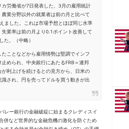
リカ労働省が7日発表した、3月の雇用統計
、農業分野以外の就業者は前の月と比べて
人増えました。これは市場予想とほぼ同じ水準
失業率は前の月より0.1ポイント改善して
ました。（中略）
したことなどから雇用情勢は堅調でインフ
け止められ、中央銀行にあたるFRB＝連邦
会が利上げを続けるとの見方から、日米の
意識され、円を売ってドルを買う動きが出
バレー銀行の金融破綻に始まるクレディスイ
制合併など世界的な金融危機の激化を防ぐため
とする金融当局が金融引き締め（QT）の手綱