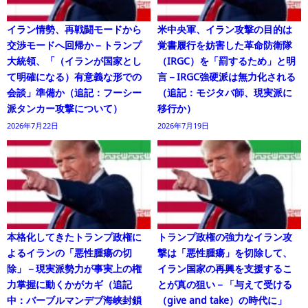
イラン情勢、再戦闘モードから
米中央軍、イラン攻撃の目的は
交渉モードへ回帰か－トランプ
覚書履行を妨害した革命防衛隊
大統領、「（イランが国家とし
（IRGC）を「罰するため」と明
て明確になる）有意義な形での
言－IRGC強硬派は無力化される
会談」準備か（追記：フーシー
（追記：モジタバ師、現実派に
派タンカー攻撃について）
移行か）
2026年7月22日
2026年7月19日
本格化してきたトランプ政権に
トランプ政権の強力なイラン攻
よるイランの「悪性腫瘍の切
撃は「悪性腫瘍」を切除して、
除」－現実派勢力が事実上の権
イラン国家の再興を支援するこ
力掌握に動くかがカギ（追記
とが真の狙い－「与えて受ける
中：バーブルマンデブ海峡封鎖
（give and take）の時代に」