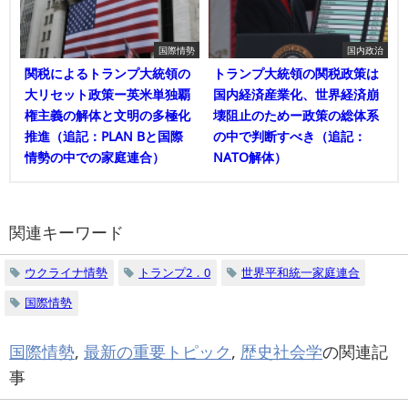
国際情勢
国内政治
関税によるトランプ大統領の
トランプ大統領の関税政策は
大リセット政策ー英米単独覇
国内経済産業化、世界経済崩
権主義の解体と文明の多極化
壊阻止のためー政策の総体系
推進（追記：PLAN Bと国際
の中で判断すべき（追記：
情勢の中での家庭連合）
NATO解体）
関連キーワード
ウクライナ情勢
トランプ2．0
世界平和統一家庭連合
国際情勢
国際情勢
,
最新の重要トピック
,
歴史社会学
の関連記
事