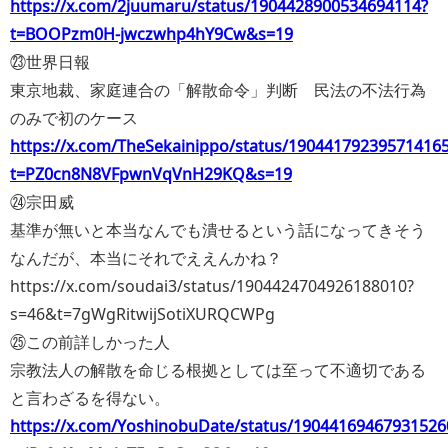
https://x.com/2juumaru/status/1904428900534694114?
t=BOOPzm0H-jwczwhp4hY9Cw&s=19
㉓世界日報
東京地裁、家庭連合の「解散命令」判断 民法の不法行為
のみで初のケース
https://x.com/TheSekainippo/status/19044179239571416
t=PZ0cn8N8VFpwnVqVnH29KQ&s=19
㉔宗田威
基準が無いと本当なんでも潰せるという話になってきそう
なんだが、本当にそれでええんかね？
https://x.com/soudai3/status/1904424704926188010?
s=46&t=7gWgRitwijSotiXURQCWPg
㉕この前詳しかった人
宗教法人の解散を命じる根拠としては至って不適切である
と言わざるを得ない。
https://x.com/YoshinobuDate/status/19044169467931526