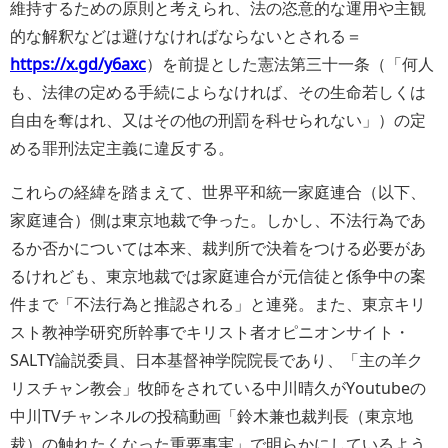
維持するための原則と考えられ、法の恣意的な運用や主観
的な解釈などは避けなければならないとされる＝
https://x.gd/y6axc
）を前提とした憲法第三十一条（「
何人
も、法律の定める手続によらなければ、その生命若しくは
自由を奪はれ、又はその他の刑罰を科せられない
」）の定
める罪刑法定主義に違反する。
これらの経緯を踏まえて、世界平和統一家庭連合（以下、
家庭連合）側は東京地裁で争った。しかし、不法行為であ
るか否かについては本来、裁判所で決着をつける必要があ
るけれども、東京地裁では家庭連合が元信徒と係争中の案
件まで「不法行為と推認される」と連発。また、東京キリ
スト教神学研究所幹事でキリスト者オピニオンサイト・
SALTY論説委員、日本基督神学院院長であり、「主の羊ク
リスチャン教会」牧師をされている中川晴久がYoutubeの
中川TVチャンネルの投稿動画「鈴木兼也裁判長（東京地
裁）の触れたくなった重要事実」で明らかにしているよう