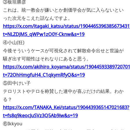
③板垣勝彦
これは。統一教会が嫌いとか創価学会が気に入らないとい
った次元をこえた話なんですよ。
https://x.com/itagaki_katsu/status/1904465396385673431
t=NLZDJMS_qWPw1zO0Y-Cknw&s=19
④小山(狂)
今後そういうケースが可視化されて解散命令出せと世論が
騒ぎ出す可能性はそれなりにあると思う。
https://x.com/akihiro_koyama/status/1904459338972070
t=72OhHmgfuH4_C1qkymRfyQ&s=19
⑤田中けい子
テロリストやテロを称賛した連中が喜ぶだけの結果。わか
る？
https://x.com/TANAKA_Kei/status/1904439365147021683?
t=fs8q9keocJuSVz3Q5Ab9iw&s=19
⑥Ikkyou