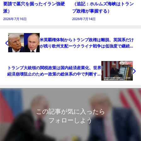
要請で墓穴を掘ったイラン強硬
（追記：ホルムズ海峡はトラン
派）
プ政権が掌握する）
2026年7月16日
2026年7月14日
米英覇権体制からトランプ政権は離脱、英国系だけ
が残り欧州支配ーウクライナ戦争は低強度で継続の
模様か（追記：最新戦況状況）
トランプ大統領の関税政策は国内経済産業化、世界
経済崩壊阻止のためー政策の総体系の中で判断すべ
き（追記：NATO解体）
この記事が気に入ったら
フォローしよう