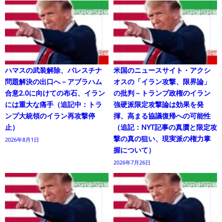
ハマスの武装解除、パレスチナ
米国のニュースサイト・アクシ
問題解決の出口へ－アブラハム
オスの「イラン攻撃、限界論」
合意2.0に向けての布石、イラン
の批判－トランプ政権のイラン
には重大な痛手（追記中：トラ
強硬派限定攻撃論は効果を発
ンプ大統領のイラン再攻撃停
揮、高まる協議復帰への可能性
止）
（追記：NYT記事の真贋と限定攻
撃の真の狙い、現実派の権力掌
2026年8月1日
握について）
2026年7月26日