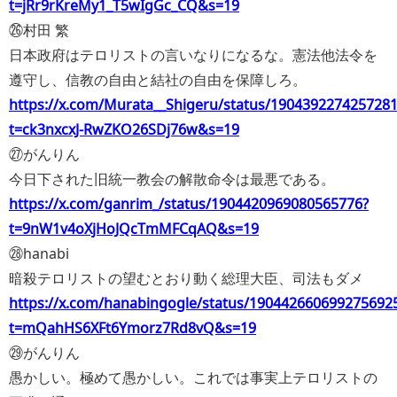
t=jRr9rKreMy1_T5wIgGc_CQ&s=19
㉖村田 繁
日本政府はテロリストの言いなりになるな。憲法他法令を
遵守し、信教の自由と結社の自由を保障しろ。
https://x.com/Murata__Shigeru/status/190439227425728
t=ck3nxcxJ-RwZKO26SDj76w&s=19
㉗がんりん
今日下された旧統一教会の解散命令は最悪である。
https://x.com/ganrim_/status/1904420969080565776?
t=9nW1v4oXjHoJQcTmMFCqAQ&s=19
㉘hanabi
暗殺テロリストの望むとおり動く総理大臣、司法もダメ
https://x.com/hanabingogle/status/190442660699275692
t=mQahHS6XFt6Ymorz7Rd8vQ&s=19
㉙がんりん
愚かしい。極めて愚かしい。これでは事実上テロリストの