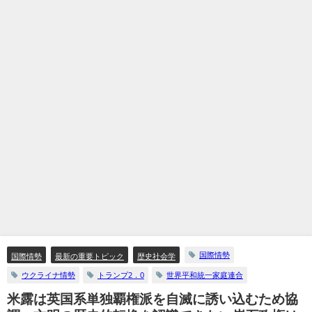
国際情勢
国際情勢
最新の重要トピック
歴史社会学
ウクライナ情勢
トランプ2．0
世界平和統一家庭連合
米露は英国系単独覇権派を自滅に誘い込むため協