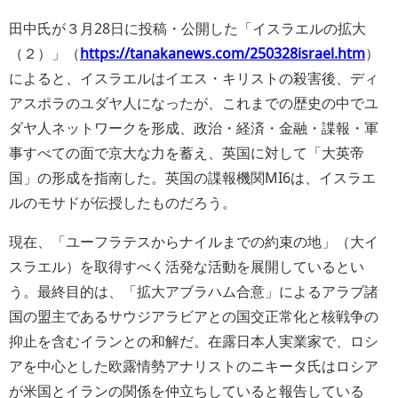
田中氏が３月28日に投稿・公開した「イスラエルの拡大
（２）」（
https://tanakanews.com/250328israel.htm
）
によると、イスラエルはイエス・キリストの殺害後、ディ
アスポラのユダヤ人になったが、これまでの歴史の中でユ
ダヤ人ネットワークを形成、政治・経済・金融・諜報・軍
事すべての面で京大な力を蓄え、英国に対して「大英帝
国」の形成を指南した。英国の諜報機関MI6は、イスラエ
ルのモサドが伝授したものだろう。
現在、「
ユーフラテスからナイルまでの約束の地
」（大イ
スラエル）を取得すべく活発な活動を展開しているとい
う。最終目的は、「拡大アブラハム合意」によるアラブ諸
国の盟主であるサウジアラビアとの国交正常化と核戦争の
抑止を含むイランとの和解だ。在露日本人実業家で、ロシ
アを中心とした欧露情勢アナリストのニキータ氏はロシア
が米国とイランの関係を仲立ちしていると報告している