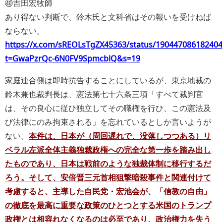
㊵吉田宏牧師
あり得ない判断で、鈴木氏と文科省はその報いを受けねば
ならない。
https://x.com/sREOLsTgZX45363/status/19044708618240
t=GwaPzrQc-6N0FV9SpmcblQ&s=19
家庭連合側は即時抗告することにしているが、東京地裁の
鈴木兼也裁判長は、憲法第七十六条三項「すべて裁判官
は、その良心に従ひ独立してその職権を行ひ、この憲法及
び法律にのみ拘束される」を忘れているとしか言いようが
ない。
本件は、日本が（周回遅れで、没落しつつある）リ
ベラル左派全体主義独裁政権への完全な第一歩を踏み出し
たものであり、日本は戦前のような独裁体制に移行するだ
ろう。そして、安倍晋三元首相狙撃暗殺事件と関連付けて
考慮すると、主導した自民党・宏池会が、「信教の自由」
の徹底を最高に重要な政策のひとつとする米国のトランプ
政権とは相容れなくなるのは必至であり、政治権力を失う