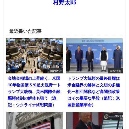
村野太郎
最近書いた記事
国内政治
国際情勢
金地金相場の上昇続く、米国
トランプ大統領の最終目標は
10年物国債５％超え視野ート
米金融界の解体と文明の多極
ランプ大統領、英米国際金融
化ー相互関税など高関税政策
覇権体制の解体も狙う（追
はその重要な手段（追記：米
記：ウクライナ終戦問題）
国新産業革命）