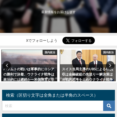
最新情報をお届けします
Xでフォローしよう
国内政治
国内政治
バフムトの戦いは軍事的にロシア
スイス当局主導のUBSによるCS買
の勝利で決着、ウクライナ戦争は
収は金融破綻の先送りー解決策は
政治的には継続かー米側陣営と非
冷戦的思考を止めウクライナ戦争
米側陣営との和合が不可欠
を終わらせること（補足：劣化ウ
ラン弾）
2023年5月26日
検索（区切り文字は全角または半角のスペース）
2023年3月24日