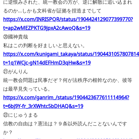
に逆恨みされた、統一教会の方が、逆に解散に追い込まれ
るのか…しかも文科省が証拠を捏造までして
https://x.com/INRISPQR/status/1904424129077399770?
t=ap2wMEZPKTG9jpxA2cAwoQ&s=19
⑳國神貴哉
私はこの判断を好ましいと思えない。
https://x.com/kunigami_takaya/status/190443105780781
t=1q1WCjc-gN14dEFHmD3qHw&s=19
㉑がんりん
統一教会問題は民事だぞ？何が法秩序の根幹なのか、彼等
は最早見失っている。
https://x.com/ganrim_/status/1904423677611114964?
t=6bj9Y-fr_3rXWhtc5bDHAQ&s=19
㉒にじゅうまる
信教の自由は？憲法は？９条以外読んだことないんです
か？