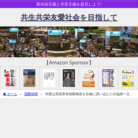
新自由主義と共産主義を超克しよう!
共生共栄友愛社会を目指して
【Amazon Sponsor】
ホーム
国際情勢
米露は英国系単独覇権派を自滅に誘い込むため協調ー文明
の歴史的転換を認識できない岸石政権は権力喪失へ（追記：旧統一教会弾圧問題）