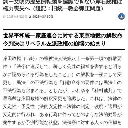
調ー文明の歴史的転換を認識できない岸石政権は
権力喪失へ（追記：旧統一教会弾圧問題）
2025年3月29日
2025年3月30日
世界平和統一家庭連合に対する東京地裁の解散命
令判決はリベラル左派政権の崩壊の始まり
岸田政権（当時）の宗教法人法第八十一条第一項の解散要
件（「
法令に違反して、著しく公共の福祉を害すると明ら
かに認められる行為をしたこと
」）の解釈を一夜にして変
更し、民法上の不法行為も「
解散命令の要件には民法上の
不法行為も含まれる」としたが、いわゆる「科料裁判」で
最高裁は岸田政権の解釈変更を追認した。
これは、法律の
安定性・予見性（法的安定性＝法律の制定・改廃・適用が
安定的に行われ、ある行為に伴ってどのような法的効果が
発生するか予測可能な状態。法秩序に対する人々の信頼を