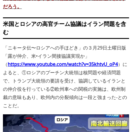
だろう。
米国とロシアの高官チーム協議はイラン問題を含
む
「ニキータ伝〜ロシアへの手ほどき」の３月29日土曜日版
「露が仲介、米•イラン間接協議実現か」
（
https://www.youtube.com/watch?v=35khtvU_oP4
）に
よると、①ロシアのプーチン大統領は核問題や経済問題
で、トランプ大統領の要請を受け、協調しているイランと
の仲介役を行っている②欧州車への関税の実施は、欧州制
裁の意味もあり、欧州内の分裂傾向は一段と強まった−との
ことだ。