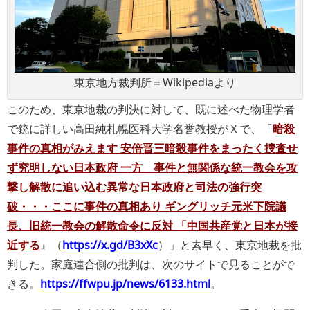
東京地方裁判所＝Wikipediaより
このため、東京地裁の判決に対して、既に述べた物理学者
で銃に詳しい高田純札幌医科大学名誉教授がＸで、「
暗殺
事件の真相がみえます 安倍晋三暗殺事件をまったく捜査せ
ず究明しない日本政府 一方 事件と無関係な統一教会を攻
撃し解散に追い込む異常な日本政府と司法の強行突
破・・・ここに事件の真相あり ギングリッチ元米下院議
長、旧統一教会の解散命令に反対 「中国共産党と日本が接
近する
』（
https://x.gd/B3xXc
）」と素早く、東京地裁を批
判した。家庭連合側の批判は、次のサイトで見ることがで
きる。
https://ffwpu.jp/news/6133.html
。