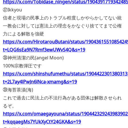
https://x.com/Tobidase_ningen/status/190439171934248
㊲Ikkyou
信者と現場の民事上のトラブル程度しかやらかしてない統
一教会に対しては憲法上の理念をかなぐり捨ててまで公権
力による解散を強硬
https://x.com/HirotarouButani/status/1904361551085424
t=LQG6sEa9N7Rmf3ewUWvS4Q&s=19
㊳神州清潔の民(angel Moon)
100%宗教弾圧です
https://x.com/shinshufumethu/status/1904422301380313
t=2L7ay4lPwJn6lNca-xmamg&s=19
㊴海苔茶漬(海)
これで過去に民法上の不法行為がある団体は解散させられ
るぞ。
https://x.com/omaegayouna/status/190442329243983902
t=kqqaegMs7YUkXyCtY24GKA&s=19