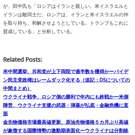
が、田中氏も「ロシアはイランと親しい。米イスラエルと
イランは敵同士だ。ロシアは、イランと米イスラエルの仲
を取り持ち、和解させようとしている。トランプもこれに
賛成している」と分析している。
Related Posts:
米中間選挙、共和党が上下両院で過半数を獲得かーバイデ
ン民主党政権はレームダック化する（追記：DSについての
中間まとめ）
ウクライナ戦争、ロシア側の勝利で年内にも終戦かー米側
陣営、ウクライナ支援の武器・弾薬が払底・金融危機に直
面
金先物価格市場最高値更新、原油先物価格５カ月ぶり高値
が象徴する国際情勢の激動期表面化ーウクライナは分割統