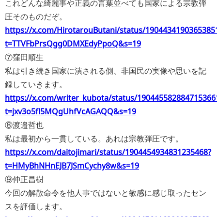
これどんな綺麗事や正義の言葉並べても国家による宗教弾
圧そのものだぞ。
https://x.com/HirotarouButani/status/1904434190365385
t=TTVFbPrsQgg0DMXEdyPpoQ&s=19
⑦窪田順生
私は引き続き国家に潰される側、非国民の実像や思いを記
録していきます。
https://x.com/writer_kubota/status/190445582884715366
t=jxv3o5fl5MQgUhfVcAGAQQ&s=19
⑧渡邉哲也
私は最初から一貫している。あれは宗教弾圧です。
https://x.com/daitojimari/status/1904454934831235468?
t=HMyBhNHnEJB7JSmCychy8w&s=19
⑨仲正昌樹
今回の解散命令を他人事ではないと敏感に感じ取ったセン
スを評価します。