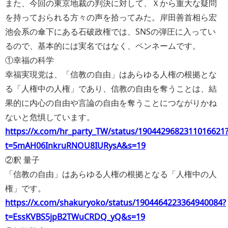
また、今回の東京地裁の判決に対して、Ｘから重大な疑問
を持っておられる方々の声を拾ってみた。岸田善首相ら宏
池会系の傘下にある石破政権では、SNSの弾圧に入ってい
るので、基本的には実名ではなく、ペンネームです。
①幸福の科学
幸福実現党は、「信教の自由」はあらゆる人権の根拠とな
る「人権中の人権」であり、信教の自由を奪うことは、結
果的に内心の自由や言論の自由を奪うことにつながりかね
ないと危惧しています。
https://x.com/hr_party_TW/status/1904429682311016621
t=5mAH06InkruRNOU8IURysA&s=19
②釈 量子
「信教の自由」はあらゆる人権の根拠となる「人権中の人
権」です。
https://x.com/shakuryoko/status/1904464223364940084?
t=EssKVBS5jpB2TWuCRDQ_yQ&s=19