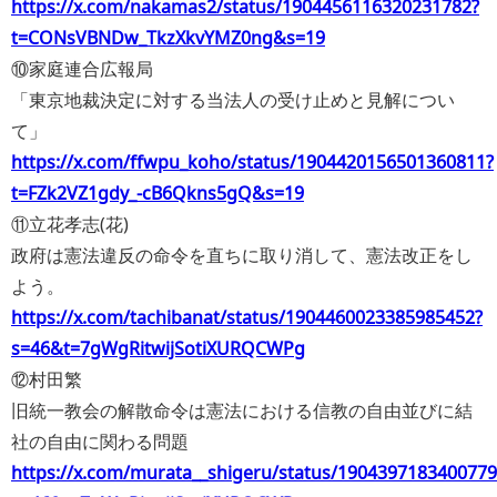
https://x.com/nakamas2/status/1904456116320231782?
t=CONsVBNDw_TkzXkvYMZ0ng&s=19
⑩家庭連合広報局
「東京地裁決定に対する当法人の受け止めと見解につい
て」
https://x.com/ffwpu_koho/status/1904420156501360811?
t=FZk2VZ1gdy_-cB6Qkns5gQ&s=19
⑪立花孝志(花)
政府は憲法違反の命令を直ちに取り消して、憲法改正をし
よう。
https://x.com/tachibanat/status/1904460023385985452?
s=46&t=7gWgRitwijSotiXURQCWPg
⑫村田繁
旧統一教会の解散命令は憲法における信教の自由並びに結
社の自由に関わる問題
https://x.com/murata__shigeru/status/190439718340077