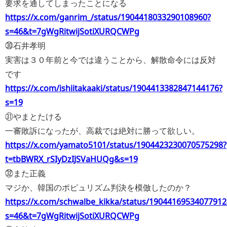
要求を通してしまったことになる
https://x.com/ganrim_/status/1904418033290108960?
s=46&t=7gWgRitwijSotiXURQCWPg
㉚石井孝明
実害は３０年前と今では違うことから、解散命令には反対
です
https://x.com/ishiitakaaki/status/1904413382847144176?
s=19
㉛やまとたける
一審敗訴になったが、高裁では絶対に勝って欲しい。
https://x.com/yamato5101/status/1904423230070575298?
t=tbBWRX_rSIyDzIJSVaHUQg&s=19
㉜また正義
マジか、韓国のポピュリズム判決を模倣したのか？
https://x.com/schwalbe_kikka/status/19044169534077912
s=46&t=7gWgRitwijSotiXURQCWPg