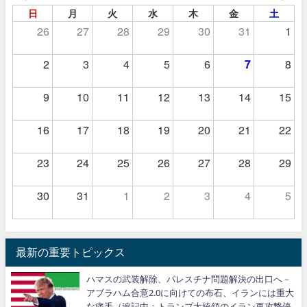
日
月
火
水
木
金
土
26
27
28
29
30
31
1
2
3
4
5
6
7
8
9
10
11
12
13
14
15
16
17
18
19
20
21
22
23
24
25
26
27
28
29
30
31
1
2
3
4
5
最新の重要トピックス
ハマスの武装解除、パレスチナ問題解決の出口へ－
アブラハム合意2.0に向けての布石、イランには重大
な痛手（追記中：トランプ大統領のイラン再攻撃停