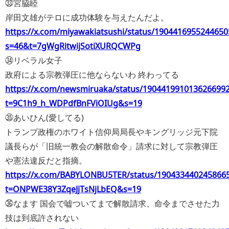
㉝宮脇睦
岸田文雄がテロに成功体験を与えたんだよ。
https://x.com/miyawakiatsushi/status/1904416955244650
s=46&t=7gWgRitwijSotiXURQCWPg
㉞リベラル女子
政府による宗教弾圧に他ならないわ 終わってる
https://x.com/newsmiruaka/status/190441991013626699
t=9C1h9_h_WDPdfBnFViOIUg&s=19
㉟あいひん(愛してる)
トランプ政権のホワイト信仰局局長やキングリッジ元下院
議長らが「旧統一教会の解散命令」請求に対して宗教弾圧
や憲法違反だと指摘。
https://x.com/BABYLONBU5TER/status/190433440245866
t=ONPWE38Y3ZqeJjTsNjLbEQ&s=19
㊱なます 国会で嘘ついてまで解散請求、命令までさせた力
技は到底許されない