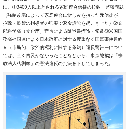
に、①3400人以上とされる家庭連合信徒の拉致・監禁問題
（強制改宗によって家庭連合に憎しみを持った元信徒が、
拉致・監禁の指導者の強要で返金訴訟を起こさせた）②文
部科学省（文化庁）官僚による陳述書捏造・濫造③米国国
務省や国連による日本政府に対する度重なる国際事件規約
Ｂ（
市民的、政治的権利に関する条約
）違反警告ーについ
ては、全く言及がなかったことなどから、東京地裁は「宗
教法人格剥奪」の憲法違反の判決を下してしまった。