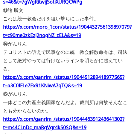
s=46&t=7gWgRitwijSotiXURQCWPg
⑬諸 勝文
これは統一教会だけを狙い撃ちにした事件。
https://x.com/moro_1con/status/1904432756139897079?
t=c90me0zkEzj2nogNZ_zELA&s=19
⑭がんりん
テロリストの訴えで民事なのに統一教会解散命令は、司法
として絶対やっては行けないラインを明らかに超えてい
る。
https://x.com/ganrim_/status/1904451289418977565?
t=a3C0IFLe7ExR1KNiwA7qTQ&s=19
⑮がんりん
一体どこの共産主義国家なんだよ。裁判所は何故そんなこ
とも分からないのか。
https://x.com/ganrim_/status/1904446391243641302?
t=m44CLnDc_maRgVgr4kS0SQ&s=19