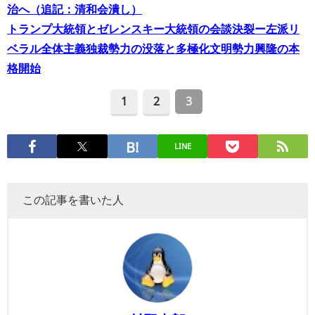
治へ（追記：清和会潰し）
トランプ大統領とゼレンスキー大統領の会談決裂ー左派リ
ベラル全体主義独裁勢力の没落と多極化文明勢力興隆の本
格開始
1
2
3
LINE
この記事を書いた人