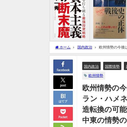
ホーム
国内政治
欧州情勢の今後
権力構造転換の可能性高まる（追記：ウク
国内政治
国際情勢
Facebook
欧州情勢
欧州情勢の
post
ラン・ハメ
はてブ
造転換の可
中東の情勢の
Pocket