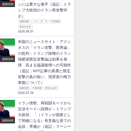
ンには重大な痛手（追記：トラ
国際情勢
ンプ大統領のイラン再攻撃停
止）
国際情勢
トランプ2．0
中東情勢
歴史社会学
2026.08.01
米国のニュースサイト・アクシ
オスの「イラン攻撃、限界論」
の批判－トランプ政権のイラン
強硬派限定攻撃論は効果を発
国際情勢
揮、高まる協議復帰への可能性
（追記：NYT記事の真贋と限定
攻撃の真の狙い、現実派の権力
掌握について）
国際情勢
中東情勢
歴史社会学
2026.07.26
イラン情勢、再戦闘モードから
交渉モードへ回帰か－トランプ
大統領、「（イランが国家とし
て明確になる）有意義な形での
国際情勢
会談」準備か（追記：フーシー