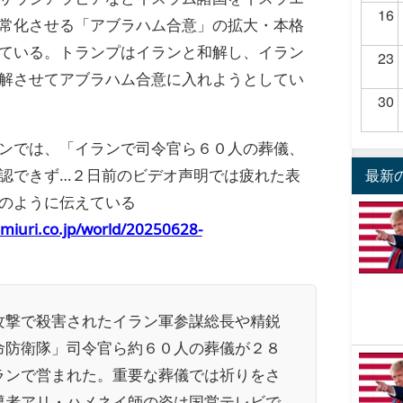
16
常化させる「アブラハム合意」の拡大・本格
ている。トランプはイランと和解し、イラン
23
解させてアブラハム合意に入れようとしてい
30
ンでは、「イランで司令官ら６０人の葬儀、
認できず…２日前のビデオ声明では疲れた表
最新
のように伝えている
miuri.co.jp/world/20250628-
。
攻撃で殺害されたイラン軍参謀総長や精鋭
命防衛隊」司令官ら約６０人の葬儀が２８
ランで営まれた。重要な葬儀では祈りをさ
導者アリ・ハメネイ師の姿は国営テレビで