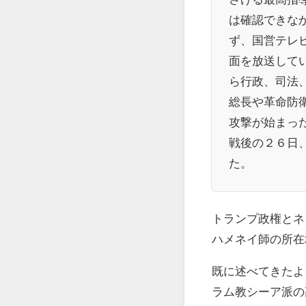
は確認できな
ず、国営テレ
面を放送して
ら行政、司法
総長や革命防
攻撃が始まっ
戦後の２６日
た。
トランプ政権とネ
ハメネイ師の所在
既に述べてきたよ
ラム教シーア派の