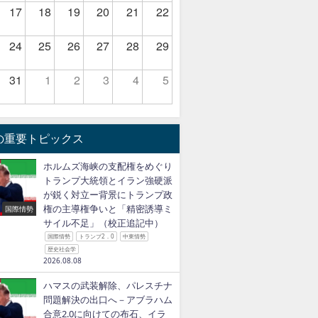
17
18
19
20
21
22
24
25
26
27
28
29
31
1
2
3
4
5
の重要トピックス
ホルムズ海峡の支配権をめぐり
トランプ大統領とイラン強硬派
が鋭く対立ー背景にトランプ政
権の主導権争いと「精密誘導ミ
国際情勢
サイル不足」（校正追記中）
国際情勢
トランプ2．0
中東情勢
歴史社会学
2026.08.08
ハマスの武装解除、パレスチナ
問題解決の出口へ－アブラハム
合意2.0に向けての布石、イラ