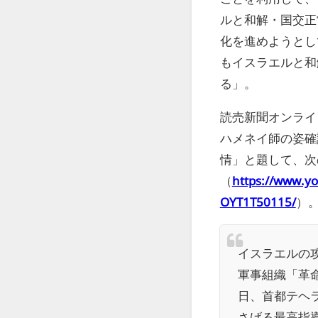
ルと和解・国交正
化を進めようとし
もイスラエルと和
る
」。
読売新聞オンライ
ハメネイ師の姿確
情」と題して、次
（
https://www.yo
OYT1T50115/
）
イスラエルの
軍事組織「革
日、首都テヘ
さげる最高指