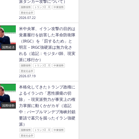
派タンカー攻撃について）
国際情勢
トランプ2．0
中東情勢
歴史社会学
2026.07.22
米中央軍、イラン攻撃の目的は
覚書履行を妨害した革命防衛隊
（IRGC）を「罰するため」と
明言－IRGC強硬派は無力化さ
国際経済
れる（追記：モジタバ師、現実
派に移行か）
国際情勢
トランプ2．0
中東情勢
歴史社会学
2026.07.19
本格化してきたトランプ政権に
よるイランの「悪性腫瘍の切
除」－現実派勢力が事実上の権
力掌握に動くかがカギ（追記
国際情勢
中：バーブルマンデブ海峡封鎖
要請で墓穴を掘ったイラン強硬
派）
国際情勢
トランプ2．0
中東情勢
歴史社会学