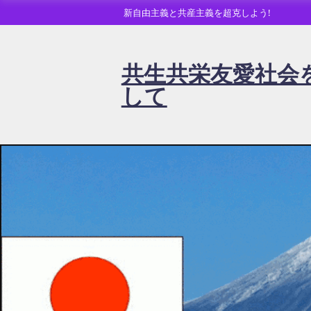
新自由主義と共産主義を超克しよう!
共生共栄友愛社会
して