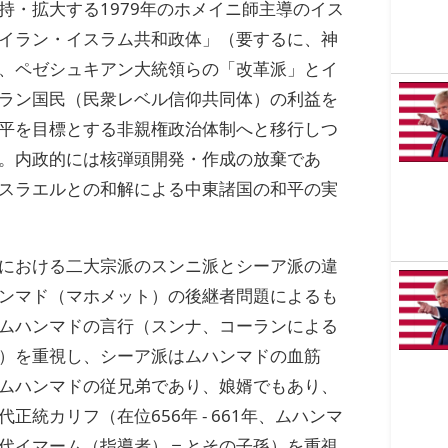
持・拡大する1979年のホメイニ師主導のイス
イラン・イスラム共和政体」（要するに、神
、ペゼシュキアン大統領らの「改革派」とイ
ラン国民（民衆レベル信仰共同体）の利益を
平を目標とする非親権政治体制へと移行しつ
。内政的には核弾頭開発・作成の放棄であ
スラエルとの和解による中東諸国の和平の実
における二大宗派のスンニ派とシーア派の違
ンマド（マホメット）の後継者問題によるも
ムハンマドの言行（スンナ、コーランによる
）を重視し、シーア派はムハンマドの血筋
ムハンマドの従兄弟であり、娘婿でもあり、
正統カリフ（在位656年 - 661年、ムハンマ
代イマーム（指導者）＝とその子孫）を重視