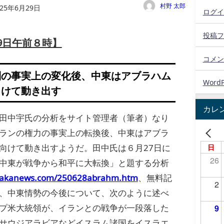
村野 太郎
025年6月29日
ログイ
投稿フ
9日午前８時】
コメン
制の事実上の変化後、中東はアブラハム
WordP
向けて動き出す
カレ
田中宇氏の分析をサイト管理者（筆者）なり
ランの権力の事実上の転換後、中東はアブラ
向けて動き出すようだ。田中氏は６月27日に
日
26
中東が戦争から和平に大転換」と題する分析
anakanews.com/250628abrahm.htm
、無料記
2
、中東情勢の今後について、次のように述べ
プ米大統領が、イランとの戦争が一段落した
9
サウジアラビアなどイスラム諸国をイスラエ