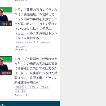
2026.07.16
トランプ政権の強力なイラン攻
撃は「悪性腫瘍」を切除して、
イラン国家の再興を支援するこ
とが真の狙い－「与えて受ける
国内経済
（give and take）の時代に」
（追記：ホルムズ海峡はトラン
プ政権が掌握する）
国際情勢
トランプ2．0
中東情勢
歴史社会学
2026.07.14
トランプ大統領の「停戦は終わ
った」との発言の真意は現実派
に覚書履行に向けての圧力をか
ける狙い－現実派に残された時
国際情勢
間はない（追記：米、イランの
悪性腫瘍を切除へ）
国際情勢
トランプ2．0
中東情勢
歴史社会学
2026.07.11