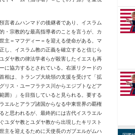
預言者ムハンマドの後継者であり、イスラム
的・宗教的な最高指導者のことを言うが、カ
世主＝マフディー＝を迎える使命がある。マ
正し、イスラム教の正義を確立すると信じら
ユダヤ教の律法学者らが殺害したイエスも再
ーに協力するとされている。右派リクードの
首相は、トランプ大統領の支援を受けて「拡
グリス・ユーフラテス川からエジプトなどア
範囲）」を目指していると見られる。要する
ラエルとアラブ諸国からなる中東世界の覇権
ると思われるが、最終的には古代イスラエル
ぐユダヤ教とユダヤ教から出現したキリスト
世主を迎えるために天使長のガブエルがムハ