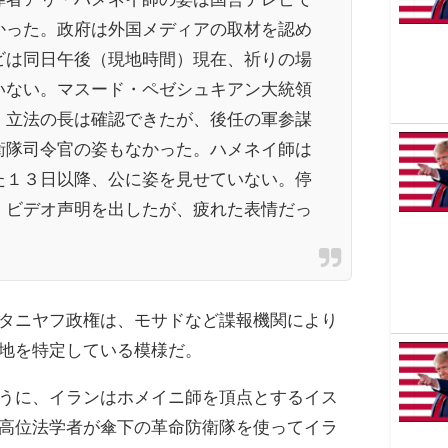
かった。政府は外国メディアの取材を認め
ビは同日午後（現地時間）現在、祈りの場
いない。マスード・ペゼシュキアン大統領
、立法の長は確認できたが、後任の軍参謀
衛隊司令官の姿もなかった。ハメネイ師は
た１３日以降、公に姿を見せていない。停
、ビデオ声明を出したが、疲れた表情だっ
タニヤフ政権は、モサドなど諜報機関により
地を特定している模様だ。
うに、イランはホメイニ師を頂点とするイス
高位法学者が傘下の革命防衛隊を使ってイラ