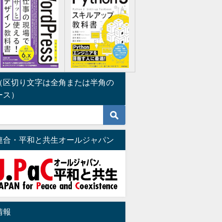
（区切り文字は全角または半角の
ース）
連合・平和と共生オールジャパン
情報