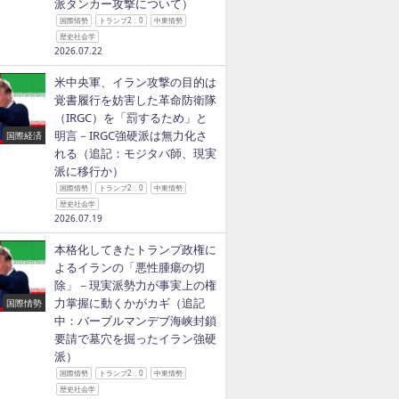
派タンカー攻撃について）
国際情勢
トランプ2．0
中東情勢
歴史社会学
2026.07.22
米中央軍、イラン攻撃の目的は
覚書履行を妨害した革命防衛隊
（IRGC）を「罰するため」と
明言－IRGC強硬派は無力化さ
国際経済
れる（追記：モジタバ師、現実
派に移行か）
国際情勢
トランプ2．0
中東情勢
歴史社会学
2026.07.19
本格化してきたトランプ政権に
よるイランの「悪性腫瘍の切
除」－現実派勢力が事実上の権
力掌握に動くかがカギ（追記
国際情勢
中：バーブルマンデブ海峡封鎖
要請で墓穴を掘ったイラン強硬
派）
国際情勢
トランプ2．0
中東情勢
歴史社会学