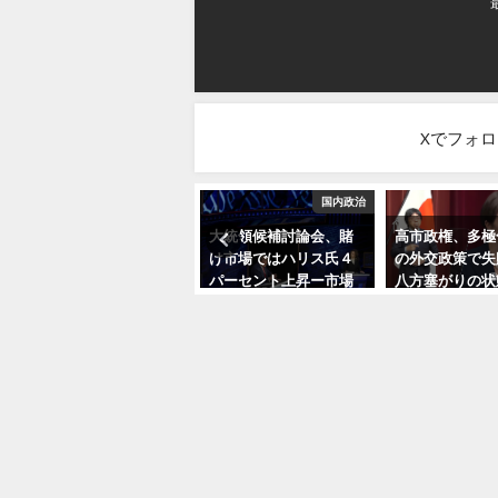
Xでフォ
国際情勢
国内政治
ウクライナに台頭する
大統領候補討論会、賭
高市政権、多極
現実主義派、ブダノフ
け市場ではハリス氏４
の外交政策で失
大統領府長官とアラハ
パーセント上昇ー市場
八方塞がりの状
ミヤ国民のしもべ会派
全体ではハリス氏、ト
中道は政策立案
長－トランプ政権も支
ランプ氏は49％対49％
あるシンクタン
援か
（追記：ハリス増税）
立を
2026年2月27日
2024年9月11日
2026年2月5日