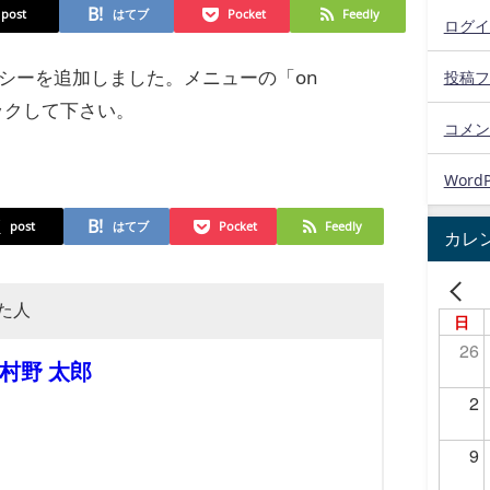
post
はてブ
Pocket
Feedly
ログイ
シーを追加しました。メニューの「on
投稿フ
リックして下さい。
コメン
WordP
post
はてブ
Pocket
Feedly
カレ
た人
日
26
村野 太郎
2
9