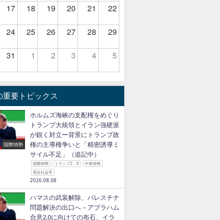
17
18
19
20
21
22
24
25
26
27
28
29
31
1
2
3
4
5
の重要トピックス
ホルムズ海峡の支配権をめぐり
トランプ大統領とイラン強硬派
が鋭く対立ー背景にトランプ政
権の主導権争いと「精密誘導ミ
国際情勢
サイル不足」（追記中）
国際情勢
トランプ2．0
中東情勢
歴史社会学
2026.08.08
ハマスの武装解除、パレスチナ
問題解決の出口へ－アブラハム
合意2.0に向けての布石、イラ