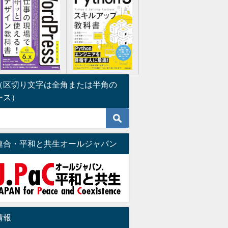
（区切り文字は全角または半角の
ース）
連合・平和と共生オールジャパン
情報