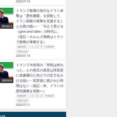
2026.07.16
トランプ政権の強力なイラン攻
撃は「悪性腫瘍」を切除して、
イラン国家の再興を支援するこ
とが真の狙い－「与えて受ける
国内経済
（give and take）の時代に」
（追記：ホルムズ海峡はトラン
プ政権が掌握する）
国際情勢
トランプ2．0
中東情勢
国内政治
国際情勢
国際情勢
歴史社会学
中心とした米側
米Google提供の動画配
ロシアは米欧日陣営の
2026.07.14
経済は今後、不
信サービス
経済制裁に打ち勝つだ
トランプ大統領の「停戦は終わ
物価高＝スタグ
「Youtube」が「ウク
ろうールーブル相場急
った」との発言の真意は現実派
ション＝の時代
ライナ・オン・ファイ
回復の背景にあるもの
に覚書履行に向けての圧力をか
（暫定投稿）
ー」を危険視し始めた
2022年5月17日
ける狙い－現実派に残された時
国際情勢
（「今後の見通し」追
年4月26日
間はない（追記：米、イランの
記）
悪性腫瘍を切除へ）
2022年4月19日
国際情勢
トランプ2．0
中東情勢
歴史社会学
2026.07.11