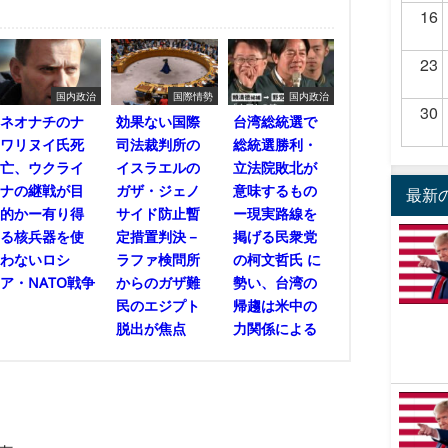
16
23
国内政治
国際情勢
国内政治
30
ネオナチのナ
効果ない国際
台湾総統選で
ワリヌイ氏死
司法裁判所の
総統選勝利・
亡、ウクライ
イスラエルの
立法院敗北が
ナの継戦が目
ガザ・ジェノ
意味するもの
最新
的かー有り得
サイド防止暫
ー現実路線を
る核兵器を使
定措置判決－
掲げる民衆党
わないロシ
ラファ検問所
の柯文哲氏 に
ア・NATO戦争
からのガザ難
勢い、台湾の
民のエジプト
帰趨は米中の
脱出が焦点
力関係による