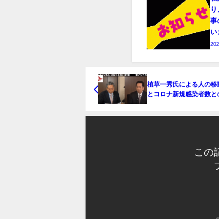
り
事
い
20
植草一秀氏による人の移
とコロナ新規感染者数と
図
この