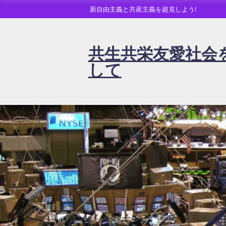
新自由主義と共産主義を超克しよう!
共生共栄友愛社会
して