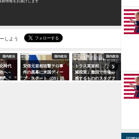
最新情報をお届けします
ローしよう
国内政治
国内政治
国内政治
化時代
安倍元首相狙撃テロ事
トラス英首相、「大型
米国を
敗へ－
件の黒幕に米国ディー
減税策」撤回で市場好
陣営の
態へ、
プ・ステート（DS）説
感するもののスタグフ
況下の
能力の
もー参院選、自民大勝
レーションが本格化へ
フレー
クの設
ークレディスイスにも
に暗転
2022年7月10日
注目
2024
2022年10月18日