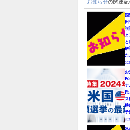
お知らせ
の関連記
国
田
説
と
と
解
た
20
お
Po
ナ
氏
ス
勝
予
20
私