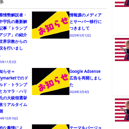
事
際情勢解説者・
情報源のメディア
中宇氏の最新解
とサーバー移行に
記事「トランプ
つきまして
アジア」の紹介
2025年5月12日
世界宗教からの
説を行いまし
。
25年11月2日
知らせ＝
Google Adsense
lymarketでのド
広告を再開しまし
ルド・トランプ
た
とカマラ・ハリ
2024年3月4日
氏の大統領選挙
敗リアルタイム
測
24年10月16日
的な事情によ
テーマをバージョ