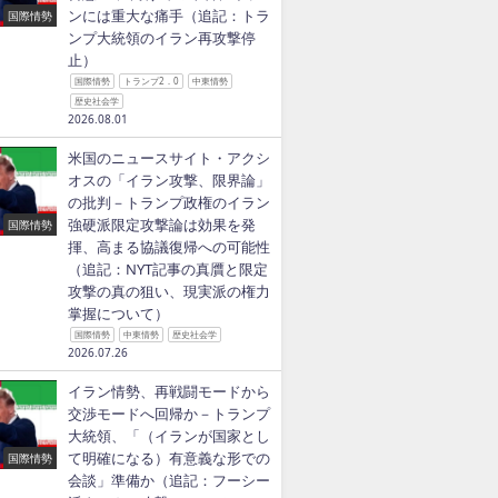
ンには重大な痛手（追記：トラ
国際情勢
ンプ大統領のイラン再攻撃停
止）
国際情勢
トランプ2．0
中東情勢
歴史社会学
2026.08.01
米国のニュースサイト・アクシ
オスの「イラン攻撃、限界論」
の批判－トランプ政権のイラン
強硬派限定攻撃論は効果を発
国際情勢
揮、高まる協議復帰への可能性
（追記：NYT記事の真贋と限定
攻撃の真の狙い、現実派の権力
掌握について）
国際情勢
中東情勢
歴史社会学
2026.07.26
イラン情勢、再戦闘モードから
交渉モードへ回帰か－トランプ
大統領、「（イランが国家とし
て明確になる）有意義な形での
国際情勢
会談」準備か（追記：フーシー