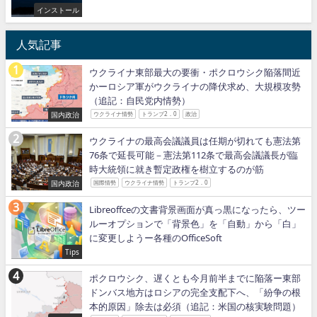
インストール
人気記事
ウクライナ東部最大の要衝・ポクロウシク陥落間近
かーロシア軍がウクライナの降伏求め、大規模攻勢
（追記：自民党内情勢）
国内政治
ウクライナ情勢
トランプ2．0
政治
ウクライナの最高会議議員は任期が切れても憲法第
76条で延長可能－憲法第112条で最高会議議長が臨
時大統領に就き暫定政権を樹立するのが筋
国内政治
国際情勢
ウクライナ情勢
トランプ2．0
Libreoffceの文書背景画面が真っ黒になったら、ツー
ルーオプションで「背景色」を「自動」から「白」
に変更しようー各種のOfficeSoft
Tips
ポクロウシク、遅くとも今月前半までに陥落ー東部
ドンバス地方はロシアの完全支配下へ、「紛争の根
本的原因」除去は必須（追記：米国の核実験問題）