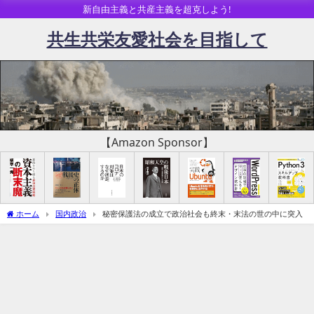
新自由主義と共産主義を超克しよう!
共生共栄友愛社会を目指して
【Amazon Sponsor】
ホーム
国内政治
秘密保護法の成立で政治社会も終末・末法の世の中に突入