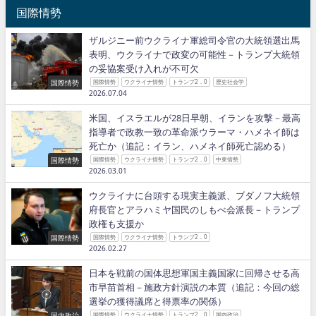
国際情勢
ザルジニー前ウクライナ軍総司令官の大統領選出馬
表明、ウクライナで政変の可能性－トランプ大統領
の妥協案受け入れが不可欠
国際情勢
国際情勢
ウクライナ情勢
トランプ2．0
歴史社会学
2026.07.04
米国、イスラエルが28日早朝、イランを攻撃－最高
指導者で政教一致の革命派ウラーマ・ハメネイ師は
死亡か（追記：イラン、ハメネイ師死亡認める）
国際情勢
国際情勢
ウクライナ情勢
トランプ2．0
中東情勢
2026.03.01
ウクライナに台頭する現実主義派、ブダノフ大統領
府長官とアラハミヤ国民のしもべ会派長－トランプ
政権も支援か
国際情勢
国際情勢
ウクライナ情勢
トランプ2．0
2026.02.27
日本を戦前の国体思想軍国主義国家に回帰させる高
市早苗首相－施政方針演説の本質（追記：今回の総
選挙の獲得議席と得票率の関係）
国内政治
国際情勢
ウクライナ情勢
トランプ2．0
国内政治