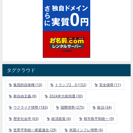
タグクラウド
集団的自衛権
(10)
トランプ2．0
(152)
安全保障
(11)
新自由主義
(8)
2024米大統領選
(30)
ウクライナ情勢
(183)
国際情勢
(275)
政治
(34)
歴史社会学
(63)
経済政策
(6)
韓半島平和統一
(9)
世界平和統一家庭連合
(29)
米国インフレ情勢
(6)