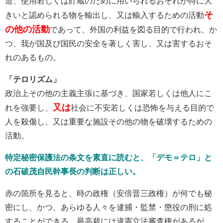
造、使用若しくは貯蔵のために用いられるおそれが特に大
そ
きいと認められる物を輸出し、又は輸入するための活動
の他の活動
であって、外国の利益を図る目的で行われ、か
つ、我が国及び国民の安全を著しく害し、又は害するおそ
れのあるもの。
「テロリズム」
政治上その他の主義主張に基づき、国家若しくは他人にこ
又は
れを強要し、
社会に不安若しくは恐怖を与える目的で
人を殺傷し、又は重要な施設その他の物を破壊するための
活動。
特定秘密保護法の条文を素直に読むと、「デモ＝テロ」と
の石破茂自民幹事長の判断は正しい。
赤の箇所を見ると、時の政権（安倍晋三政権）が何でも秘
密にし、かつ、あらゆる人々を逮捕・監禁・懲役の刑に処
することができる。最高裁には違憲立法審査権があるが、