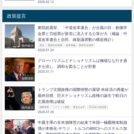
2026.02.12
政策提言
衆院総選挙、「中道改革連合」が台風の目－創価学
会票と労組票が新党に流入する公算が大（補論：中
道改革連合と自民、維新議席数の構造推計）
国内政治
政治
集団的自衛権
政界再編
集団安全保障
2026.01.24
グローバリズムとナショナリズムは極端なな行き過
ぎを排し、調和を図ることが肝要
2025.01.11
国際情勢
トランプ次期政権の国際情勢の展望−米経済の再建が
最終目標、巨大ナショナリズム政権の誕生で欧日の
左翼政権は破綻
国内政治
国際情勢
ウクライナ情勢
歴史社会学
2024米大統領選
2024.07.20
中露主導の非米側陣営の結束で米国一極覇権体制崩
壊が本格化−サウジ、トルコのBRICSへのステルス加