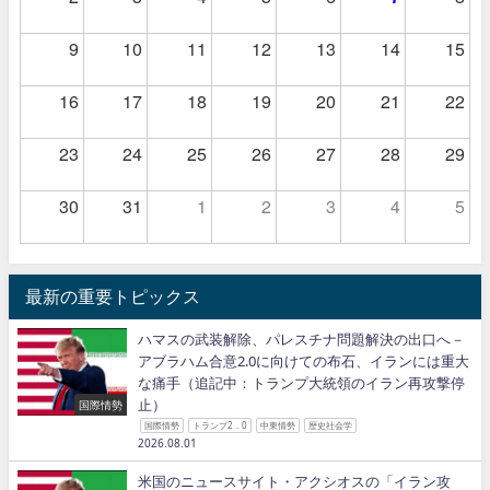
9
10
11
12
13
14
15
16
17
18
19
20
21
22
23
24
25
26
27
28
29
30
31
1
2
3
4
5
最新の重要トピックス
ハマスの武装解除、パレスチナ問題解決の出口へ－
アブラハム合意2.0に向けての布石、イランには重大
な痛手（追記中：トランプ大統領のイラン再攻撃停
止）
国際情勢
国際情勢
トランプ2．0
中東情勢
歴史社会学
2026.08.01
米国のニュースサイト・アクシオスの「イラン攻