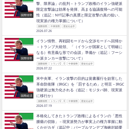
撃、限界論」の批判－トランプ政権のイラン強硬派
限定攻撃論は効果を発揮、高まる協議復帰への可能
性（追記：NYT記事の真贋と限定攻撃の真の狙い、
国際情勢
現実派の権力掌握について）
国際情勢
中東情勢
歴史社会学
2026.07.26
イラン情勢、再戦闘モードから交渉モードへ回帰か
－トランプ大統領、「（イランが国家として明確に
なる）有意義な形での会談」準備か（追記：フーシ
ー派タンカー攻撃について）
国際情勢
国際情勢
トランプ2．0
中東情勢
歴史社会学
2026.07.22
米中央軍、イラン攻撃の目的は覚書履行を妨害した
革命防衛隊（IRGC）を「罰するため」と明言－IRGC
強硬派は無力化される（追記：モジタバ師、現実派
に移行か）
国際経済
国際情勢
トランプ2．0
中東情勢
歴史社会学
2026.07.19
本格化してきたトランプ政権によるイランの「悪性
腫瘍の切除」－現実派勢力が事実上の権力掌握に動
くかがカギ（追記中：バーブルマンデブ海峡封鎖要