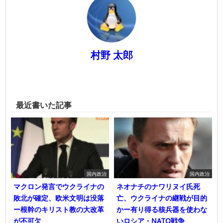
村野 太郎
最近書いた記事
国内政治
国内政治
マクロン発言でウクライナの
ネオナチのナワリヌイ氏死
敗北が確定、欧米文明は没落
亡、ウクライナの継戦が目的
ー根幹のキリスト教の大改革
かー有り得る核兵器を使わな
が不可欠
いロシア・NATO戦争