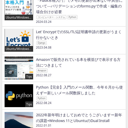
「Flask本格入門」でメモの更新が出来ない不具合に
ついて―バリデーションのforms.pyで作成・編集の
場合分けが必要
Ubuntu/Windows/P
コンピューター・システム
Python
ython/IT
2024.03.24
Let' EncryptでのSSL/TLS証明書申請の更新がうまく
行かないとき
Django
2023.04.08
Ubuntu/Windows/P
ython/IT
Amazonで販売されている本を横並びで表示する方
法につきまして
Amazon
2022.08.27
Tips
Python【完全】入門のメール関数、今年６月から使
えずー新しいメール関数探しました
Python
2022.08.24
Tips
2022年新年明けましておめでとうございますー新年
の課題+Windows 11とUbuntuのDual Install
2022.01.01