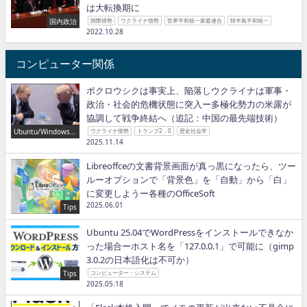
は大転換期に
国内政治
国際情勢
ウクライナ情勢
世界平和統一家庭連合
韓半島平和統一
2022.10.28
コンピューター関係
ポクロウシクは事実上、陥落しウクライナは軍事・
政治・社会的危機状態に突入ー多極化勢力の米露が
協調して戦争終結へ（追記：中国の最先端技術）
Ubuntu/Windows/P
ウクライナ情勢
トランプ2．0
歴史社会学
ython/IT
2025.11.14
Libreoffceの文書背景画面が真っ黒になったら、ツー
ルーオプションで「背景色」を「自動」から「白」
に変更しようー各種のOfficeSoft
2025.06.01
Tips
Ubuntu 25.04でWordPressをインストールできなか
った場合ーホスト名を「127.0.0.1」で可能に（gimp
3.0.2の日本語化は不可か）
Tips
コンピューター・システム
2025.05.18