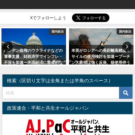
Xでフォローしよう
国内政治
国内政治
米英がロシアへの長距離高精度ミ
米中間選挙、上院は民主党が制し
サイルの使用検討を加速ープーチ
下院は共和党が「王手」をかけ民
ン大統領は強く反発、核使用伴う
主党は「詰み」ー郵便投票による
第三次世界大戦勃発も
民主党の大規模不正選挙を暴け
2024年9月14日
2022年11月11日
検索（区切り文字は全角または半角のスペース）
政策連合・平和と共生オールジャパン