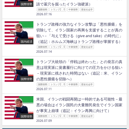
請で墓穴を掘ったイラン強硬派）
国際情勢
国際情勢
トランプ2．0
中東情勢
歴史社会学
2026.07.16
トランプ政権の強力なイラン攻撃は「悪性腫瘍」を
切除して、イラン国家の再興を支援することが真の
狙い－「与えて受ける（give and take）の時代に」
（追記：ホルムズ海峡はトランプ政権が掌握する）
国内経済
国際情勢
トランプ2．0
中東情勢
歴史社会学
2026.07.14
トランプ大統領の「停戦は終わった」との発言の真
意は現実派に覚書履行に向けての圧力をかける狙い
－現実派に残された時間はない（追記：米、イラン
の悪性腫瘍を切除へ）
国際情勢
国際情勢
トランプ2．0
中東情勢
歴史社会学
2026.07.11
米国、イランの戦闘再開は一時的である可能性－最
悪の場合はイラン国民の大量難民発生でイラン国家
が事実上崩壊（追記：イラン再興に向けて）
国際情勢
国際情勢
トランプ2．0
中東情勢
歴史社会学
2026.07.09