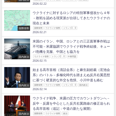
2026.02.22
ウクライナに対するロシアの特別軍事侵攻から４年
－敗戦を認める現実派が台頭してきたウクライナの
現在と未来
国際情勢
国際情勢
ウクライナ情勢
トランプ2．0
2026.02.21
米国のイラン、中国、ロシアとの三正面軍事作戦は
不可能－米露協調でウクライナ戦争終結後、キュー
バ危機を克服、中国とも協力を
国内政治
ウクライナ情勢
トランプ2．0
中東問題
2026.02.15
始まる高市首相（清話会系）と麻生副総裁（宏池会
系）のバトル－多極化時代を踏まえぬ反共右翼思想
に基づく硬直的な外交を危惧、小川中道も絡む
国内政治
国際情勢
ウクライナ情勢
トランプ2．0
国内政治
2026.02.14
ウクライナ戦争、米露の圧力でカウントダウンへ－
反中・反露を中心とした反共右翼路線の修正迫られ
る高市首相（追記：中道の新たな展開）
国内政治
国際情勢
ウクライナ情勢
政治