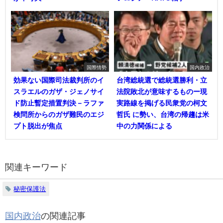
国際情勢
国内政治
効果ない国際司法裁判所のイ
台湾総統選で総統選勝利・立
スラエルのガザ・ジェノサイ
法院敗北が意味するものー現
ド防止暫定措置判決－ラファ
実路線を掲げる民衆党の柯文
検問所からのガザ難民のエジ
哲氏 に勢い、台湾の帰趨は米
プト脱出が焦点
中の力関係による
関連キーワード
秘密保護法
国内政治
の関連記事