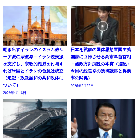
動き出すイランのイスラム教シ
日本を戦前の国体思想軍国主義
ーア派の宗教界－イラン現実派
国家に回帰させる高市早苗首相
を支持し、宗教的権威を付与す
－施政方針演説の本質（追記：
れば米国とイランの合意は成立
今回の総選挙の獲得議席と得票
（追記：政教融和の共和政体に
率の関係）
ついて）
2026年2月22日
2026年4月18日