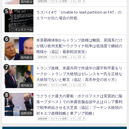
国内政治
国際情勢
ウクライナ情勢
トランプ2．0
ラズパイ4で「Unable to read partition as FAT」の
エラーが出た場合の対処
インストール
米英覇権体制からトランプ政権は離脱、英国系だけ
が残り欧州支配ーウクライナ戦争は低強度で継続の
模様か（追記：最新戦況状況）
国内政治
国際情勢
ウクライナ情勢
トランプ2．0
トランプ政権、米露共同で作成中の露宇和平案をリ
ークか－トランプ大統領はゼレンスキー氏を正統な
大統領でないと断言（追記：高市外交の在り方）
国内政治
国際情勢
ウクライナ情勢
トランプ2．0
ウクライナ最大の要衝・ポクロフスクは実質的に陥
落ープダペストでの米露首脳会談中止はロシア勝利
で戦争終結させる大芝居（追記：プーチン大統領の
対キエフ政権戦略と東アジア戦略）
国際情勢
国際情勢
ウクライナ情勢
トランプ2．0