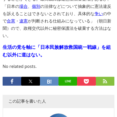
「日本の
場合
、
個別
の法律などについて抽象的に憲法違反
を訴えることはできないとされており、具体的な
争い
の中
で
合憲
・
違憲
が判断される仕組みになっている」（朝日新
聞）ので、政権交代以外に秘密保護法を破棄する方法はな
い。
生活の党を軸に「日本民族解放救国統一戦線」を組
む以外に道はない。
No related posts.
LINE
この記事を書いた人