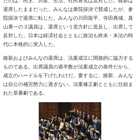
たのは、民主、共産、生活、社民各党は反対した。維新は
退席したままだった。みんなは衆院採決で賛成したが、参
院採決で退席に転じた。みんなの川田龍平、寺田典城、真
山勇一の３議員は、退席という党方針に造反し、出席して
反対した。日本は経済社会とともに政治も終末・末法の時
代に本格的に突入した。
維新およびみんなの退席は、法案成立に間接的に協力する
ものである。出席議員の過半数が法案成立の条件だから、
成立のハードルを下げたわけだ。要するに、維新、みんな
は自公の補完勢力に過ぎない。法案修正劇とともに仕組ま
れた茶番劇である。