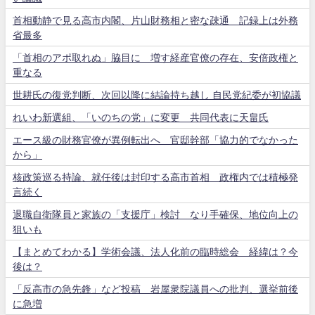
首相動静で見る高市内閣、片山財務相と密な疎通 記録上は外務
省最多
「首相のアポ取れぬ」脇目に 増す経産官僚の存在、安倍政権と
重なる
世耕氏の復党判断、次回以降に結論持ち越し 自民党紀委が初協議
れいわ新選組、「いのちの党」に変更 共同代表に天畠氏
エース級の財務官僚が異例転出へ 官邸幹部「協力的でなかった
から」
核政策巡る持論、就任後は封印する高市首相 政権内では積極発
言続く
退職自衛隊員と家族の「支援庁」検討 なり手確保、地位向上の
狙いも
【まとめてわかる】学術会議、法人化前の臨時総会 経緯は？今
後は？
「反高市の急先鋒」など投稿 岩屋衆院議員への批判、選挙前後
に急増