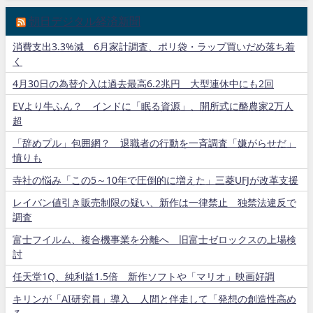
朝日デジタル経済新聞
消費支出3.3%減 6月家計調査、ポリ袋・ラップ買いだめ落ち着
く
4月30日の為替介入は過去最高6.2兆円 大型連休中にも2回
EVより牛ふん？ インドに「眠る資源」、開所式に酪農家2万人
超
「辞めプル」包囲網？ 退職者の行動を一斉調査「嫌がらせだ」
憤りも
寺社の悩み「この5～10年で圧倒的に増えた」三菱UFJが改革支援
レイバン値引き販売制限の疑い、新作は一律禁止 独禁法違反で
調査
富士フイルム、複合機事業を分離へ 旧富士ゼロックスの上場検
討
任天堂1Q、純利益1.5倍 新作ソフトや「マリオ」映画好調
キリンが「AI研究員」導入 人間と伴走して「発想の創造性高め