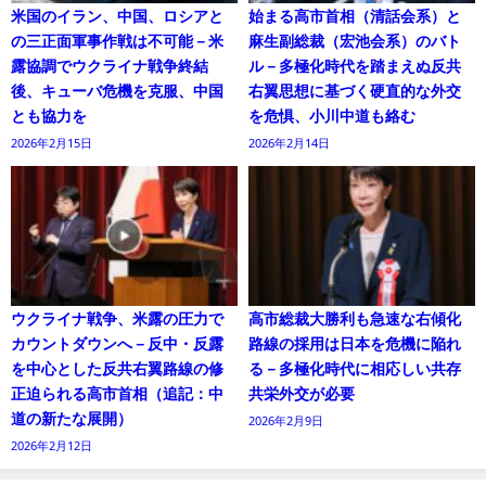
米国のイラン、中国、ロシアと
始まる高市首相（清話会系）と
の三正面軍事作戦は不可能－米
麻生副総裁（宏池会系）のバト
露協調でウクライナ戦争終結
ル－多極化時代を踏まえぬ反共
後、キューバ危機を克服、中国
右翼思想に基づく硬直的な外交
とも協力を
を危惧、小川中道も絡む
2026年2月15日
2026年2月14日
ウクライナ戦争、米露の圧力で
高市総裁大勝利も急速な右傾化
カウントダウンへ－反中・反露
路線の採用は日本を危機に陥れ
を中心とした反共右翼路線の修
る－多極化時代に相応しい共存
正迫られる高市首相（追記：中
共栄外交が必要
道の新たな展開）
2026年2月9日
2026年2月12日