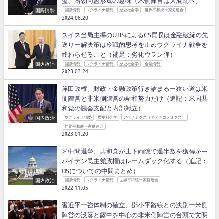
盟、露朝同盟形成の意味（米側陣営は大混乱へ）
国際情勢
国際情勢
ウクライナ情勢
歴史社会学
世界平和統一家庭連合
2024.06.20
スイス当局主導のUBSによるCS買収は金融破綻の先
送りー解決策は冷戦的思考を止めウクライナ戦争を
終わらせること（補足：劣化ウラン弾）
国内政治
国際情勢
ウクライナ情勢
歴史社会学
金融情勢
2023.03.24
岸田政権、財政・金融政策行き詰まるー狭い道は米
側陣営と非米側陣営の融和努力だけ（追記：米国共
和党の議会支配と内部対立）
国内政治
ウクライナ情勢
歴史社会学
アベノミクス（アベクロノミクス）
世界平和統一家庭連合
2023.01.20
米中間選挙、共和党が上下両院で過半数を獲得かー
バイデン民主党政権はレームダック化する（追記：
DSについての中間まとめ）
国内政治
国際情勢
ウクライナ情勢
世界平和統一家庭連合
2022.11.05
習近平一強体制の確立、鄧小平路線との決別ー米側
陣営の没落と露中を中心の非米側陣営の台頭で文明