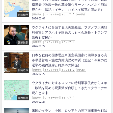
指導者で政教一致の革命派ウラーマ・ハメネイ師は
死亡か（追記：イラン、ハメネイ師死亡認める）
国際情勢
国際情勢
ウクライナ情勢
トランプ2．0
中東情勢
2026.03.01
ウクライナに台頭する現実主義派、ブダノフ大統領
府長官とアラハミヤ国民のしもべ会派長－トランプ
政権も支援か
国際情勢
国際情勢
ウクライナ情勢
トランプ2．0
2026.02.27
日本を戦前の国体思想軍国主義国家に回帰させる高
市早苗首相－施政方針演説の本質（追記：今回の総
選挙の獲得議席と得票率の関係）
国内政治
国際情勢
ウクライナ情勢
トランプ2．0
国内政治
2026.02.22
ウクライナに対するロシアの特別軍事侵攻から４年
－敗戦を認める現実派が台頭してきたウクライナの
現在と未来
国際情勢
国際情勢
ウクライナ情勢
トランプ2．0
2026.02.21
米国のイラン、中国、ロシアとの三正面軍事作戦は