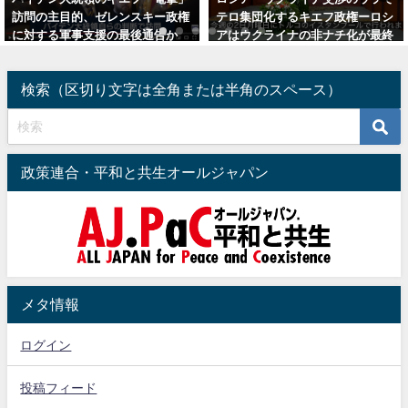
テロ集団化するキエフ政権ーロシ
誘い込むため協調ー文明の歴史的
アはウクライナの非ナチ化が最終
転換を認識できない岸石政権は権
狙い（追記：報復攻撃第二幕とマ
力喪失へ（追記：旧統一教会弾圧
スク氏関連）
問題）
検索（区切り文字は全角または半角のスペース）
2025年6月7日
2025年3月29日
政策連合・平和と共生オールジャパン
メタ情報
ログイン
投稿フィード