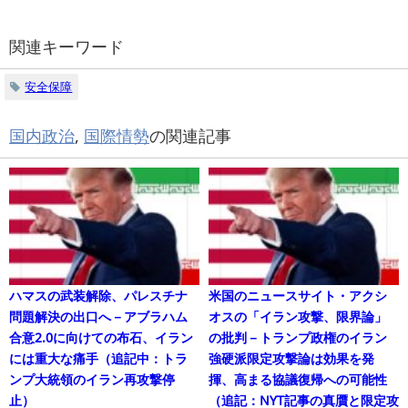
関連キーワード
安全保障
国内政治
,
国際情勢
の関連記事
ハマスの武装解除、パレスチナ
米国のニュースサイト・アクシ
問題解決の出口へ－アブラハム
オスの「イラン攻撃、限界論」
合意2.0に向けての布石、イラン
の批判－トランプ政権のイラン
には重大な痛手（追記中：トラ
強硬派限定攻撃論は効果を発
ンプ大統領のイラン再攻撃停
揮、高まる協議復帰への可能性
止）
（追記：NYT記事の真贋と限定攻