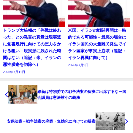
トランプ大統領の「停戦は終わ
米国、イランの戦闘再開は一時
った」との発言の真意は現実派
的である可能性－最悪の場合は
に覚書履行に向けての圧力をか
イラン国民の大量難民発生でイ
ける狙い－現実派に残された時
ラン国家が事実上崩壊（追記：
間はない（追記：米、イランの
イラン再興に向けて）
悪性腫瘍を切除へ）
2026年7月9日
2026年7月11日
維新は特別委での戦争法案の採決に出席するなー国
会議員は憲法尊守の義務
安保法案＝戦争法案の廃案・無効化に向けての提案