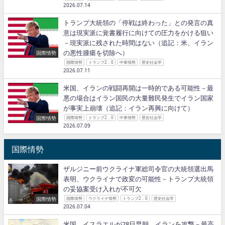
2026.07.14
トランプ大統領の「停戦は終わった」との発言の真
意は現実派に覚書履行に向けての圧力をかける狙い
－現実派に残された時間はない（追記：米、イラン
の悪性腫瘍を切除へ）
国際情勢
国際情勢
トランプ2．0
中東情勢
歴史社会学
2026.07.11
米国、イランの戦闘再開は一時的である可能性－最
悪の場合はイラン国民の大量難民発生でイラン国家
が事実上崩壊（追記：イラン再興に向けて）
国際情勢
国際情勢
トランプ2．0
中東情勢
歴史社会学
2026.07.09
国際情勢
ザルジニー前ウクライナ軍総司令官の大統領選出馬
表明、ウクライナで政変の可能性－トランプ大統領
の妥協案受け入れが不可欠
国際情勢
国際情勢
ウクライナ情勢
トランプ2．0
歴史社会学
2026.07.04
米国、イスラエルが28日早朝、イランを攻撃－最高