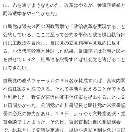
に、糸を通すようなものだ。改革はやるが、参議院選挙と
同時選挙をやってからだ」
自民党は過去３回の国政選挙で「政治改革を実現する」と
公約している。ここに至って公約を平然と破る梶山執行部
は民主政治を冒涜し、自民党の立党精神や党規約に反す
る。小沢代表幹事と検討した結果、衆議院では公明と民社
を併せて５９名、社民連を説得すれば社会党も逃げること
はできない。
自民党の改革フォーラムの３５名が賛成すれば、宮沢内閣
不信任案を可決できる。それで事態を変えることができる
と判断した。野党が宮沢内閣不信任案を提出することに２
０日間かかった。公明党の市川書記長と民社党の米沢書記
長の必死の努力があり、１６日、ようやく六野党会派・党
首会談でまとまった。その日、宮沢首相は自民党総務会
で、総裁として党議決定通り、単純小選挙区制を含む自民