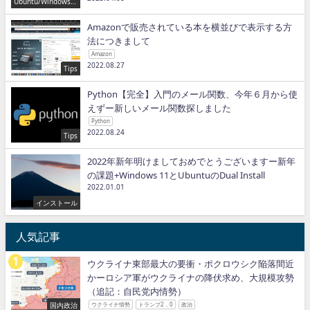
Ubuntu/Windows/P
ython/IT
Amazonで販売されている本を横並びで表示する方
法につきまして
Amazon
2022.08.27
Tips
Python【完全】入門のメール関数、今年６月から使
えずー新しいメール関数探しました
Python
2022.08.24
Tips
2022年新年明けましておめでとうございますー新年
の課題+Windows 11とUbuntuのDual Install
2022.01.01
インストール
人気記事
ウクライナ東部最大の要衝・ポクロウシク陥落間近
かーロシア軍がウクライナの降伏求め、大規模攻勢
（追記：自民党内情勢）
国内政治
ウクライナ情勢
トランプ2．0
政治