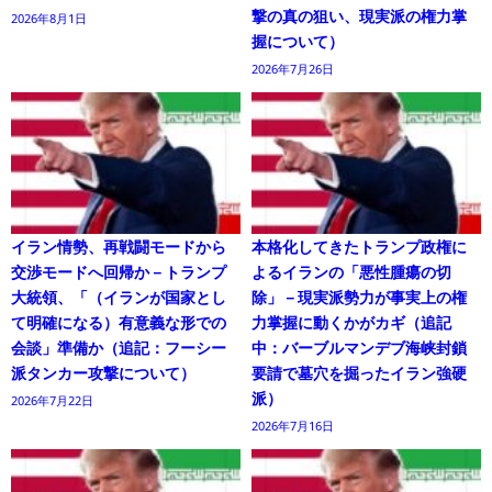
撃の真の狙い、現実派の権力掌
2026年8月1日
握について）
2026年7月26日
イラン情勢、再戦闘モードから
本格化してきたトランプ政権に
交渉モードへ回帰か－トランプ
よるイランの「悪性腫瘍の切
大統領、「（イランが国家とし
除」－現実派勢力が事実上の権
て明確になる）有意義な形での
力掌握に動くかがカギ（追記
会談」準備か（追記：フーシー
中：バーブルマンデブ海峡封鎖
派タンカー攻撃について）
要請で墓穴を掘ったイラン強硬
派）
2026年7月22日
2026年7月16日