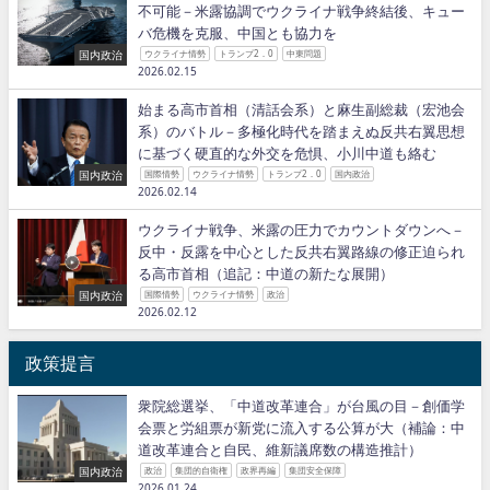
不可能－米露協調でウクライナ戦争終結後、キュー
バ危機を克服、中国とも協力を
国内政治
ウクライナ情勢
トランプ2．0
中東問題
2026.02.15
始まる高市首相（清話会系）と麻生副総裁（宏池会
系）のバトル－多極化時代を踏まえぬ反共右翼思想
に基づく硬直的な外交を危惧、小川中道も絡む
国内政治
国際情勢
ウクライナ情勢
トランプ2．0
国内政治
2026.02.14
ウクライナ戦争、米露の圧力でカウントダウンへ－
反中・反露を中心とした反共右翼路線の修正迫られ
る高市首相（追記：中道の新たな展開）
国内政治
国際情勢
ウクライナ情勢
政治
2026.02.12
政策提言
衆院総選挙、「中道改革連合」が台風の目－創価学
会票と労組票が新党に流入する公算が大（補論：中
道改革連合と自民、維新議席数の構造推計）
国内政治
政治
集団的自衛権
政界再編
集団安全保障
2026.01.24