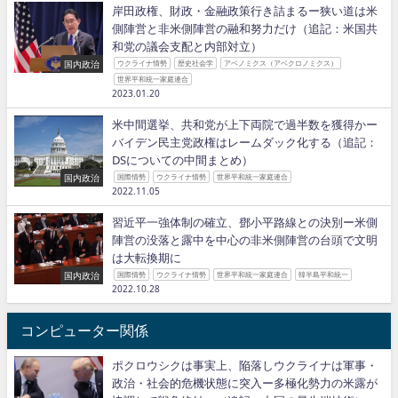
岸田政権、財政・金融政策行き詰まるー狭い道は米
側陣営と非米側陣営の融和努力だけ（追記：米国共
和党の議会支配と内部対立）
国内政治
ウクライナ情勢
歴史社会学
アベノミクス（アベクロノミクス）
世界平和統一家庭連合
2023.01.20
米中間選挙、共和党が上下両院で過半数を獲得かー
バイデン民主党政権はレームダック化する（追記：
DSについての中間まとめ）
国内政治
国際情勢
ウクライナ情勢
世界平和統一家庭連合
2022.11.05
習近平一強体制の確立、鄧小平路線との決別ー米側
陣営の没落と露中を中心の非米側陣営の台頭で文明
は大転換期に
国内政治
国際情勢
ウクライナ情勢
世界平和統一家庭連合
韓半島平和統一
2022.10.28
コンピューター関係
ポクロウシクは事実上、陥落しウクライナは軍事・
政治・社会的危機状態に突入ー多極化勢力の米露が