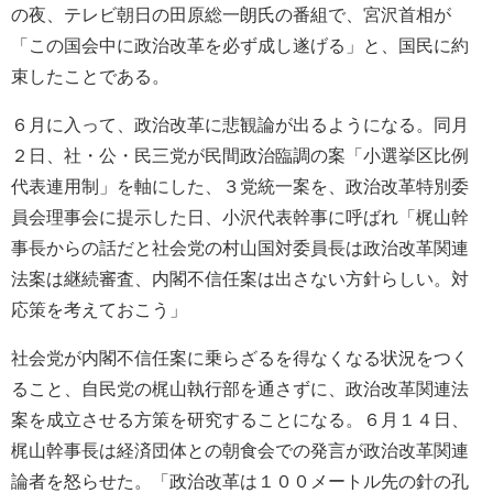
の夜、テレビ朝日の田原総一朗氏の番組で、宮沢首相が
「この国会中に政治改革を必ず成し遂げる」と、国民に約
束したことである。
６月に入って、政治改革に悲観論が出るようになる。同月
２日、社・公・民三党が民間政治臨調の案「小選挙区比例
代表連用制」を軸にした、３党統一案を、政治改革特別委
員会理事会に提示した日、小沢代表幹事に呼ばれ「梶山幹
事長からの話だと社会党の村山国対委員長は政治改革関連
法案は継続審査、内閣不信任案は出さない方針らしい。対
応策を考えておこう」
社会党が内閣不信任案に乗らざるを得なくなる状況をつく
ること、自民党の梶山執行部を通さずに、政治改革関連法
案を成立させる方策を研究することになる。６月１４日、
梶山幹事長は経済団体との朝食会での発言が政治改革関連
論者を怒らせた。「政治改革は１００メートル先の針の孔