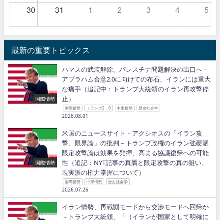
30
31
1
2
3
4
5
最新の重要トピックス
ハマスの武装解除、パレスチナ問題解決の出口へ－
アブラハム合意2.0に向けての布石、イランには重大
な痛手（追記中：トランプ大統領のイラン再攻撃停
止）
国際情勢
国際情勢
トランプ2．0
中東情勢
歴史社会学
2026.08.01
米国のニュースサイト・アクシオスの「イラン攻
撃、限界論」の批判－トランプ政権のイラン強硬派
限定攻撃論は効果を発揮、高まる協議復帰への可能
性（追記：NYT記事の真贋と限定攻撃の真の狙い、
国際情勢
現実派の権力掌握について）
国際情勢
中東情勢
歴史社会学
2026.07.26
イラン情勢、再戦闘モードから交渉モードへ回帰か
－トランプ大統領、「（イランが国家として明確に