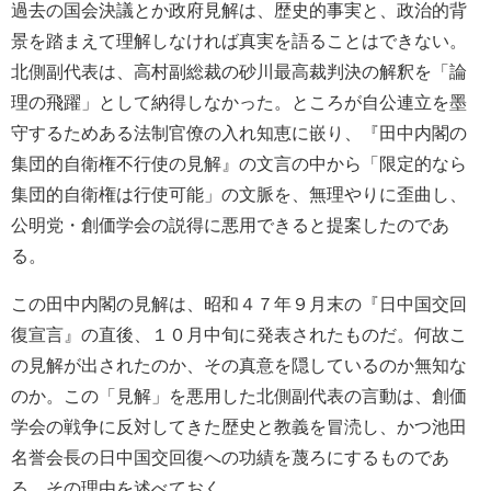
過去の国会決議とか政府見解は、歴史的事実と、政治的背
景を踏まえて理解しなければ真実を語ることはできない。
北側副代表は、高村副総裁の砂川最高裁判決の解釈を「論
理の飛躍」として納得しなかった。ところが自公連立を墨
守するためある法制官僚の入れ知恵に嵌り、『田中内閣の
集団的自衛権不行使の見解』の文言の中から「限定的なら
集団的自衛権は行使可能」の文脈を、無理やりに歪曲し、
公明党・創価学会の説得に悪用できると提案したのであ
る。
この田中内閣の見解は、昭和４７年９月末の『日中国交回
復宣言』の直後、１０月中旬に発表されたものだ。何故こ
の見解が出されたのか、その真意を隠しているのか無知な
のか。この「見解」を悪用した北側副代表の言動は、創価
学会の戦争に反対してきた歴史と教義を冒涜し、かつ池田
名誉会長の日中国交回復への功績を蔑ろにするものであ
る。その理由を述べておく。