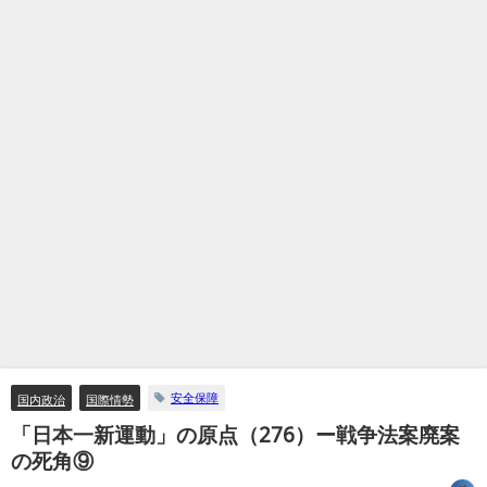
安全保障
国内政治
国際情勢
「日本一新運動」の原点（276）ー戦争法案廃案
の死角⑨