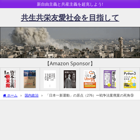
新自由主義と共産主義を超克しよう!
共生共栄友愛社会を目指して
【Amazon Sponsor】
ホーム
国内政治
「日本一新運動」の原点（276）ー戦争法案廃案の死角⑨