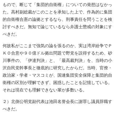
もので、断じて「集団的自衛権」についての発想はなかっ
た。高村副総裁がこのことを承知した上で、作為的に集団
的自衛権合憲の論拠とするなら、刑事責任を問うことを検
討すべきだ。無知で論じているなら弁護士懲戒の対象にす
べきだ。
何故私がここまで強気の論を張るのか、実は湾岸紛争でＰ
ＫＯ合意や９０億ドル拠出問題で野党を説得するため、砂
川事件の、「伊達判決」と、「最高裁判決」を、当時の小
沢自民党幹事長と徹底的に研究したからだ。当時、官僚・
政治家・学者・マスコミが、国連集団安全保障と集団的自
衛権の区別が理解できず、困惑したことを記憶している。
それは現在でも理解できない輩が多数いる。
２）北側公明党副代表は池田名誉会長に謝罪し議員辞職す
べきだ。