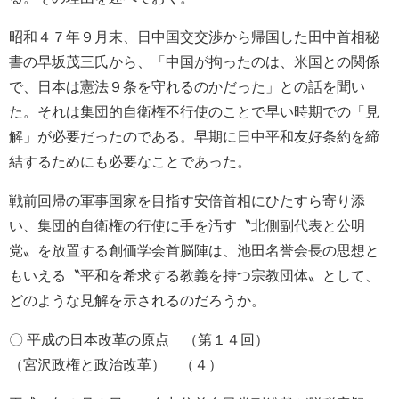
昭和４７年９月末、日中国交交渉から帰国した田中首相秘
書の早坂茂三氏から、「中国が拘ったのは、米国との関係
で、日本は憲法９条を守れるのかだった」との話を聞い
た。それは集団的自衛権不行使のことで早い時期での「見
解」が必要だったのである。早期に日中平和友好条約を締
結するためにも必要なことであった。
戦前回帰の軍事国家を目指す安倍首相にひたすら寄り添
い、集団的自衛権の行使に手を汚す〝北側副代表と公明
党〟を放置する創価学会首脳陣は、池田名誉会長の思想と
もいえる〝平和を希求する教義を持つ宗教団体〟として、
どのような見解を示されるのだろうか。
〇 平成の日本改革の原点 （第１４回）
（宮沢政権と政治改革） （４）