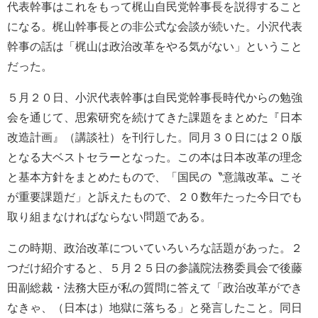
代表幹事はこれをもって梶山自民党幹事長を説得すること
になる。梶山幹事長との非公式な会談が続いた。小沢代表
幹事の話は「梶山は政治改革をやる気がない」ということ
だった。
５月２０日、小沢代表幹事は自民党幹事長時代からの勉強
会を通じて、思索研究を続けてきた課題をまとめた『日本
改造計画』（講談社）を刊行した。同月３０日には２０版
となる大ベストセラーとなった。この本は日本改革の理念
と基本方針をまとめたもので、「国民の〝意識改革〟こそ
が重要課題だ」と訴えたもので、２０数年たった今日でも
取り組まなければならない問題である。
この時期、政治改革についていろいろな話題があった。２
つだけ紹介すると、５月２５日の参議院法務委員会で後藤
田副総裁・法務大臣が私の質問に答えて「政治改革ができ
なきゃ、（日本は）地獄に落ちる」と発言したこと。同日