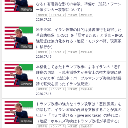
なる）有意義な形での会談」準備か（追記：フーシ
ー派タンカー攻撃について）
国際情勢
国際情勢
トランプ2．0
中東情勢
歴史社会学
2026.07.22
米中央軍、イラン攻撃の目的は覚書履行を妨害した
革命防衛隊（IRGC）を「罰するため」と明言－IRGC
強硬派は無力化される（追記：モジタバ師、現実派
に移行か）
国際経済
国際情勢
トランプ2．0
中東情勢
歴史社会学
2026.07.19
本格化してきたトランプ政権によるイランの「悪性
腫瘍の切除」－現実派勢力が事実上の権力掌握に動
くかがカギ（追記中：バーブルマンデブ海峡封鎖要
請で墓穴を掘ったイラン強硬派）
国際情勢
国際情勢
トランプ2．0
中東情勢
歴史社会学
2026.07.16
トランプ政権の強力なイラン攻撃は「悪性腫瘍」を
切除して、イラン国家の再興を支援することが真の
狙い－「与えて受ける（give and take）の時代に」
（追記：ホルムズ海峡はトランプ政権が掌握する）
国内経済
国際情勢
トランプ2．0
中東情勢
歴史社会学