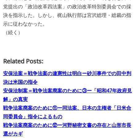
党提出の「政治改革四法案」の政治改革特別委員会での採
決を指示した。しかし、梶山執行部は宮沢総理・総裁の指
示に従わなかった。
（続く）
Related Posts:
安保法案＝戦争法案の違憲性は明白ー砂川事件での田中判
決は米国の指令
安保法制案＝戦争法案廃案のために③ー「昭和47年政府見
解」の真実
戦争法案廃案のために⑪ー同法案、日本の主権者「日米合
同委員会」指令によるもの
戦争法案廃案のために⑫ー河野秘密文書の存在と山形市長
選がカギ