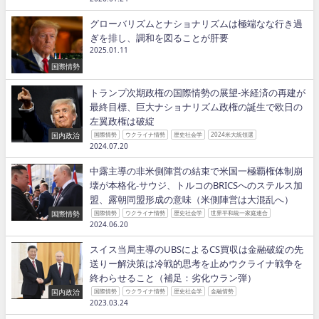
グローバリズムとナショナリズムは極端なな行き過
ぎを排し、調和を図ることが肝要
2025.01.11
国際情勢
トランプ次期政権の国際情勢の展望−米経済の再建が
最終目標、巨大ナショナリズム政権の誕生で欧日の
左翼政権は破綻
国内政治
国際情勢
ウクライナ情勢
歴史社会学
2024米大統領選
2024.07.20
中露主導の非米側陣営の結束で米国一極覇権体制崩
壊が本格化−サウジ、トルコのBRICSへのステルス加
盟、露朝同盟形成の意味（米側陣営は大混乱へ）
国際情勢
国際情勢
ウクライナ情勢
歴史社会学
世界平和統一家庭連合
2024.06.20
スイス当局主導のUBSによるCS買収は金融破綻の先
送りー解決策は冷戦的思考を止めウクライナ戦争を
終わらせること（補足：劣化ウラン弾）
国内政治
国際情勢
ウクライナ情勢
歴史社会学
金融情勢
2023.03.24