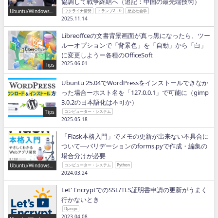
協調して戦争終結へ（追記：中国の最先端技術）
Ubuntu/Windows/P
ウクライナ情勢
トランプ2．0
歴史社会学
ython/IT
2025.11.14
Libreoffceの文書背景画面が真っ黒になったら、ツー
ルーオプションで「背景色」を「自動」から「白」
に変更しようー各種のOfficeSoft
2025.06.01
Tips
Ubuntu 25.04でWordPressをインストールできなか
った場合ーホスト名を「127.0.0.1」で可能に（gimp
3.0.2の日本語化は不可か）
Tips
コンピューター・システム
2025.05.18
「Flask本格入門」でメモの更新が出来ない不具合に
ついて―バリデーションのforms.pyで作成・編集の
場合分けが必要
Ubuntu/Windows/P
コンピューター・システム
Python
ython/IT
2024.03.24
Let' EncryptでのSSL/TLS証明書申請の更新がうまく
行かないとき
Django
2023.04.08