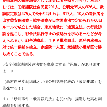
史条最悪の衆院議長として歴史に名を残すだろう。対策と
しては、①衆議院は自民党291人、公明党35人の326人。衆
議院定数は475人で3分の2以上は、317人。10人の造反者を
出す②安保法案＝戦争法案が日本国憲法で定められた60日
ルールで成立した場合、東京地裁に「違憲立法」の行政訴
訟を起こし、戦争法執行停止の仮処分を求めるーなどが考
えられるが、戦争法廃止、ＴＰＰ批准阻止、原発再稼働反
対で統一候補を擁立、参議院一人区、衆議院小選挙区で勝
ち抜くことである。
○安全保障法制関連法案を廃案にする〝死角〟があります
よ！９
（高村自民党副総裁と北側公明党副代表の『政治犯罪』を
告発する！）
１）「砂川事件・最高裁判決」を犯罪的に捏造した高村副
総裁を糾弾する。