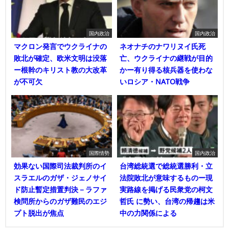
国内政治
国内政治
マクロン発言でウクライナの
ネオナチのナワリヌイ氏死
敗北が確定、欧米文明は没落
亡、ウクライナの継戦が目的
ー根幹のキリスト教の大改革
かー有り得る核兵器を使わな
が不可欠
いロシア・NATO戦争
国際情勢
国内政治
効果ない国際司法裁判所のイ
台湾総統選で総統選勝利・立
スラエルのガザ・ジェノサイ
法院敗北が意味するものー現
ド防止暫定措置判決－ラファ
実路線を掲げる民衆党の柯文
検問所からのガザ難民のエジ
哲氏 に勢い、台湾の帰趨は米
プト脱出が焦点
中の力関係による