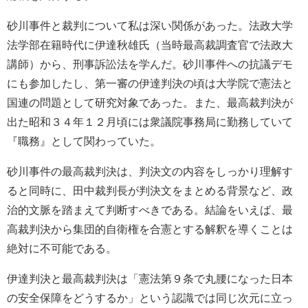
砂川事件と裁判について私は深い関係があった。法政大学
法学部在籍時代に伊達秋雄氏（当時最高裁調査官で法政大
講師）から、刑事訴訟法を学んだ。砂川事件への抗議デモ
にも参加したし、第一審の伊達判決の頃は大学院で憲法と
国連の問題として研究対象であった。また、最高裁判決が
出た昭和３４年１２月頃には衆議院事務局に勤務していて
『職務』として関わっていた。
砂川事件の最高裁判決は、判決文の内容をしっかり理解す
ると同時に、田中裁判長が判決文をまとめる背景など、政
治的文脈を踏まえて判断すべきである。結論をいえば、最
高裁判決から集団的自衛権を合憲とする解釈を導くことは
絶対に不可能である。
伊達判決と最高裁判決は「憲法第９条で丸腰になった日本
の安全保障をどうするか」という認識では同じ次元に立っ