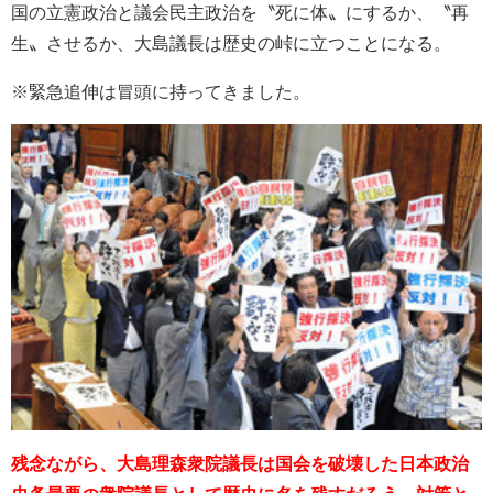
国の立憲政治と議会民主政治を〝死に体〟にするか、〝再
生〟させるか、大島議長は歴史の峠に立つことになる。
※緊急追伸は冒頭に持ってきました。
残念ながら、大島理森衆院議長は国会を破壊した日本政治