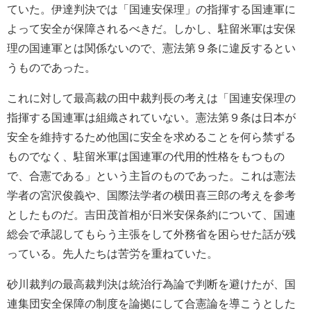
ていた。伊達判決では「国連安保理」の指揮する国連軍に
よって安全が保障されるべきだ。しかし、駐留米軍は安保
理の国連軍とは関係ないので、憲法第９条に違反するとい
うものであった。
これに対して最高裁の田中裁判長の考えは「国連安保理の
指揮する国連軍は組織されていない。憲法第９条は日本が
安全を維持するため他国に安全を求めることを何ら禁ずる
ものでなく、駐留米軍は国連軍の代用的性格をもつもの
で、合憲である」という主旨のものであった。これは憲法
学者の宮沢俊義や、国際法学者の横田喜三郎の考えを参考
としたものだ。吉田茂首相が日米安保条約について、国連
総会で承認してもらう主張をして外務省を困らせた話が残
っている。先人たちは苦労を重ねていた。
砂川裁判の最高裁判決は統治行為論で判断を避けたが、国
連集団安全保障の制度を論拠にして合憲論を導こうとした