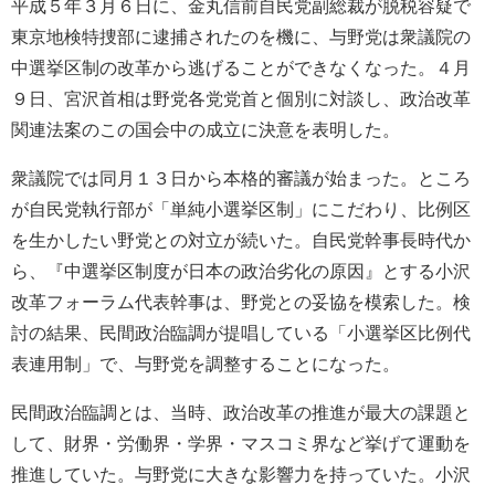
平成５年３月６日に、金丸信前自民党副総裁が脱税容疑で
東京地検特捜部に逮捕されたのを機に、与野党は衆議院の
中選挙区制の改革から逃げることができなくなった。４月
９日、宮沢首相は野党各党党首と個別に対談し、政治改革
関連法案のこの国会中の成立に決意を表明した。
衆議院では同月１３日から本格的審議が始まった。ところ
が自民党執行部が「単純小選挙区制」にこだわり、比例区
を生かしたい野党との対立が続いた。自民党幹事長時代か
ら、『中選挙区制度が日本の政治劣化の原因』とする小沢
改革フォーラム代表幹事は、野党との妥協を模索した。検
討の結果、民間政治臨調が提唱している「小選挙区比例代
表連用制」で、与野党を調整することになった。
民間政治臨調とは、当時、政治改革の推進が最大の課題と
して、財界・労働界・学界・マスコミ界など挙げて運動を
推進していた。与野党に大きな影響力を持っていた。小沢