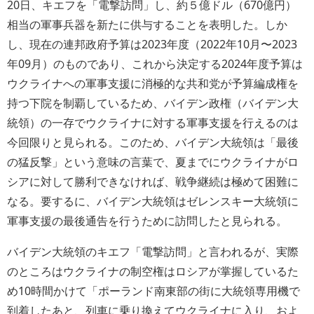
20日、キエフを「電撃訪問」し、約５億ドル（670億円）
相当の軍事兵器を新たに供与することを表明した。しか
し、現在の連邦政府予算は2023年度（2022年10月〜2023
年09月）のものであり、これから決定する2024年度予算は
ウクライナへの軍事支援に消極的な共和党が予算編成権を
持つ下院を制覇しているため、バイデン政権（バイデン大
統領）の一存でウクライナに対する軍事支援を行えるのは
今回限りと見られる。このため、バイデン大統領は「最後
の猛反撃」という意味の言葉で、夏までにウクライナがロ
シアに対して勝利できなければ、戦争継続は極めて困難に
なる。要するに、バイデン大統領はゼレンスキー大統領に
軍事支援の最後通告を行うために訪問したと見られる。
バイデン大統領のキエフ「電撃訪問」と言われるが、実際
のところはウクライナの制空権はロシアが掌握しているた
め10時間かけて
ポーランド南東部の街に大統領専用機で
到着したあと、列車に乗り換えてウクライナに入り、およ