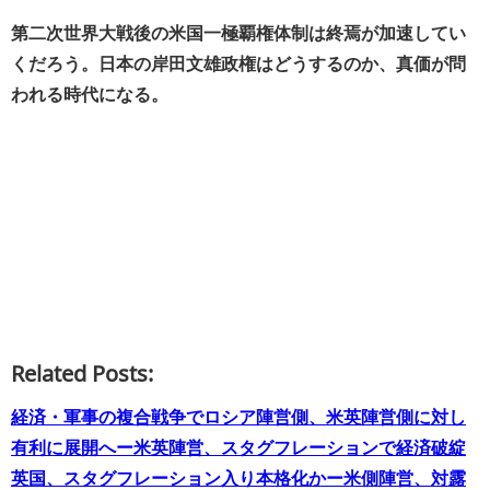
第二次世界大戦後の米国一極覇権体制は終焉が加速してい
くだろう。日本の岸田文雄政権はどうするのか、真価が問
われる時代になる。
Related Posts:
経済・軍事の複合戦争でロシア陣営側、米英陣営側に対し
有利に展開へー米英陣営、スタグフレーションで経済破綻
英国、スタグフレーション入り本格化かー米側陣営、対露