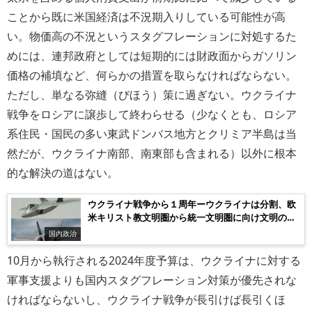
ことから既に米国経済は不況期入りしている可能性が高
い。物価高の不況というスタグフレーションに対処するた
めには、連邦政府としては短期的には財政面からガソリン
価格の補填など、何らかの措置を取らなければならない。
ただし、単なる弥縫（びほう）策に過ぎない。ウクライナ
戦争をロシアに譲歩して終わらせる（少なくとも、ロシア
系住民・国民の多い東武ドンバス地方とクリミア半島は当
然だが、ウクライナ南部、南東部も含まれる）以外に根本
的な解決の道はない。
ウクライナ戦争から１周年ーウクライナは分割、欧
米キリスト教文明圏から統一文明圏に向け文明の大
転換期に（追記：米側の経済情勢）
国内政治
10月から執行される2024年度予算は、ウクライナに対する
軍事支援よりも国内スタグフレーション対策が優先されな
ければならないし、ウクライナ戦争が長引けば長引くほ