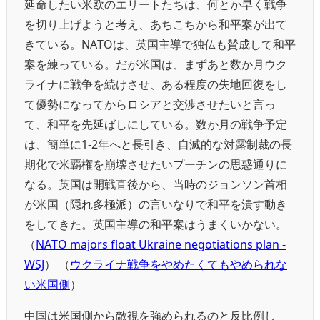
延命したい米欧のエリートたちは、何とか早く戦争
を切り上げようと考え、あちこちから和平案が出て
きている。NATOは、英国主導で独仏も賛成して和平
案を練っている。だが米国は、まずあと数か月ウク
ライナに戦争を続けさせ、ある程度の失地回復をし
て優勢になってからロシアと交渉させたいと言っ
て、和平を先延ばしにしている。数か月の戦争予定
は、簡単に1-2年へと長引き、自滅的な対露制裁の長
期化で米覇権を崩壊させたいプーチンの思惑通りに
なる。英国は開戦直後から、当時のジョンソン首相
が米国（隠れ多極派）の言いなりで和平を潰す動き
をしてきた。英国主導の和平案はうまくいかない。
（
NATO majors float Ukraine negotiations plan -
WSJ
） （
ウクライナ戦争をやめたくてもやめられな
い米国側
）
中国は米国側から敵視を強められるのと反比例し