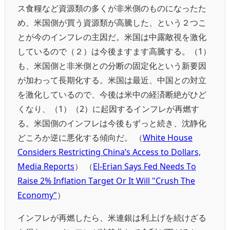
ス食糧など資源類の多くが非米側のものになったた
め、米国側が買う資源類が高騰した、という２つこ
とが今のインフレの主因だ。米国は中露敵視を激化
しているので（２）は今後ますます高騰する。（1）
も、米国側と非米側との分断の固定化という新要因
が加わって長期化する。米国は最近、中国との対立
を激化しているので、今後は米中の経済断絶がひど
くなり、（1）（2）に起因するインフレが再燃す
る。米国側のインフレは今後もずっと続き、沈静化
どころか逆に悪化する傾向だ。 （
White House
Considers Restricting China’s Access to Dollars,
Media Reports
） （
El-Erian Says Fed Needs To
Raise 2% Inflation Target Or It Will "Crush The
Economy"
）
インフレが再燃したら、米連銀は利上げを続けざる