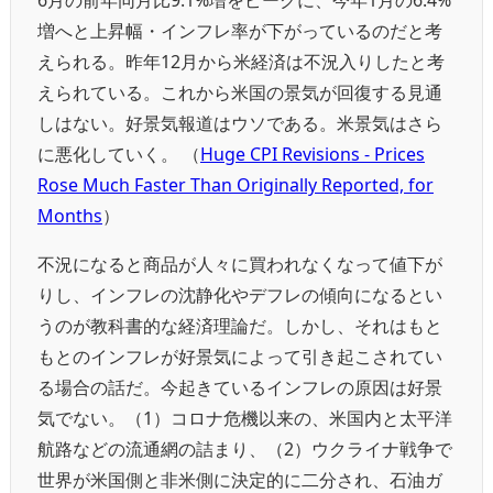
増へと上昇幅・インフレ率が下がっているのだと考
えられる。昨年12月から米経済は不況入りしたと考
えられている。これから米国の景気が回復する見通
しはない。好景気報道はウソである。米景気はさら
に悪化していく。 （
Huge CPI Revisions - Prices
Rose Much Faster Than Originally Reported, for
Months
）
不況になると商品が人々に買われなくなって値下が
りし、インフレの沈静化やデフレの傾向になるとい
うのが教科書的な経済理論だ。しかし、それはもと
もとのインフレが好景気によって引き起こされてい
る場合の話だ。今起きているインフレの原因は好景
気でない。（1）コロナ危機以来の、米国内と太平洋
航路などの流通網の詰まり、（2）ウクライナ戦争で
世界が米国側と非米側に決定的に二分され、石油ガ