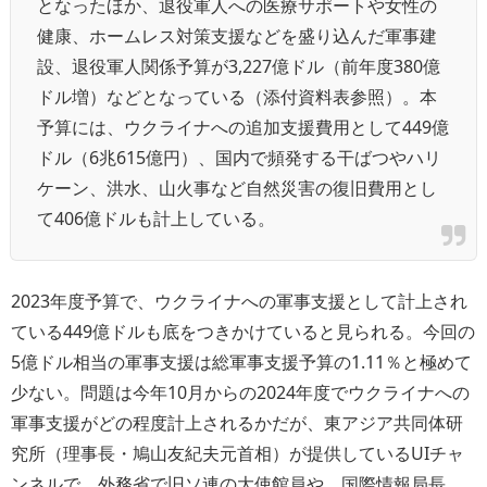
となったほか、退役軍人への医療サポートや女性の
健康、ホームレス対策支援などを盛り込んだ軍事建
設、退役軍人関係予算が3,227億ドル（前年度380億
ドル増）などとなっている（添付資料表参照）。本
予算には、ウクライナへの追加支援費用として449億
ドル（6兆615億円）、国内で頻発する干ばつやハリ
ケーン、洪水、山火事など自然災害の復旧費用とし
て406億ドルも計上している。
2023年度予算で、ウクライナへの軍事支援として計上され
ている449億ドルも底をつきかけていると見られる。今回の
5億ドル相当の軍事支援は総軍事支援予算の1.11％と極めて
少ない。問題は今年10月からの2024年度でウクライナへの
軍事支援がどの程度計上されるかだが、東アジア共同体研
究所（理事長・鳩山友紀夫元首相）が提供しているUIチャ
ンネルで、外務省で旧ソ連の大使館員や、国際情報局長、