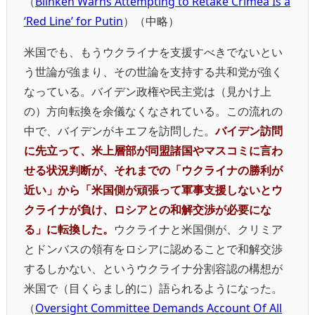
（
Blinken Warns Attempting to Retake Crimea Is a
‘Red Line’ for Putin
）（中略）
米国でも、もうウクライナを支援すべきでないとい
う世論が強まり、その世論を支持する共和党が強く
なっている。バイデン政権や民主党は（見かけ上
の）方向転換を余儀なくなされている。この流れの
中で、バイデンがキエフを訪問した。
バイデン訪問
に先立って、米上層部が同盟諸国やマスコミに言わ
せる状況判断が、それまでの「ウクライナの勝利が
近い」から「米国側が頑張って軍事支援しないとウ
クライナが負け、ロシアとの和解交渉が必要にな
る」に転換した。
ウクライナと米国側が、クリミア
とドンバスの領有をロシアに認めることで和解交渉
するしかない、というウクライナ分割容認の構想が
米国で（目くらまし的に）語られるようになった。
（
Oversight Committee Demands Account Of All