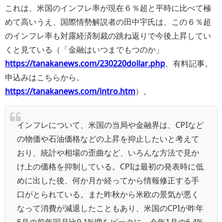
これは、米国のインフレ率が現在６％超と平時に比べて極
めて高いうえ、国際情勢解説者の田中宇氏は、この６％超
のインフレ率も対露経済制裁の跳ね返りで今後上昇してい
くと見ている（「金融はいつまでもつのか」
https://tanakanews.com/230220dollar.php
、有料記事。
申込みはこちらから。
https://tanakanews.com/intro.htm
）。
インフレについて、米国の当局や金融界は、CPIなど
の物価や石油価格などの上昇を抑止したいと考えて
おり、統計や相場の歪曲など、いろんな方法で見か
け上の価格を抑制している。CPIは最初の発表時に低
めに出した後、何か月か経ってから情報修正する手
口がとられている。また昨秋から米欧の景気が悪く
なって消費が減退したこともあり、米国のCPIが昨年
6月の前年同月比9.1%増をピークに、今年1月の6.4%