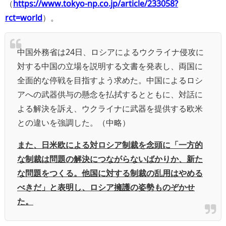
（
https://www.tokyo-np.co.jp/article/233058?
rct=world
）。
中国外務省は24日、ロシアによるウクライナ侵攻に
対する中国の立場を説明する文書を発表し、両国に
全面的な停戦を目指すよう求めた。中国によるロシ
アへの武器供与の懸念を払拭するとともに、対話に
よる解決を訴え、ウクライナに武器を提供する欧米
との違いを強調した。（中略）
また、日米欧による対ロシア制裁を念頭に「一方的
な制裁は問題の解決につながらないばかりか、新た
な問題をつくる。他国に対する制裁の乱用はやめる
べきだ」と表明し、ロシア擁護の姿勢ものぞかせ
た。