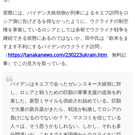
実際には、バイデン大統領側が列車によるキエフ訪問をロ
シア側に告げざるを得なかったように、ウクライナの制空
権を掌握しているロシアとしては余裕でウクライナ戦争を
継続できる状態にあるのではないか。田中氏は「欧米をま
すます不利にするバイデンのウクライナ訪問」
（
https://tanakanews.com/230223ukrain.htm
、無料記
事）でこの見方を取っている。
バイデンはキエフで会ったゼレンスキー大統領に対
し、ロシアと戦うための巨額の軍事支援の追加を約
束した。新型ミサイルも供給され始めている。巨額
で大量の新兵器がきたら、戦況が転換してロシアの
負けになるのでないか？？。マスコミを信じている
人々は、そう思うかもしれない。しかし、それも多
分間違いだ。これまでも米国側からウクライナに巨