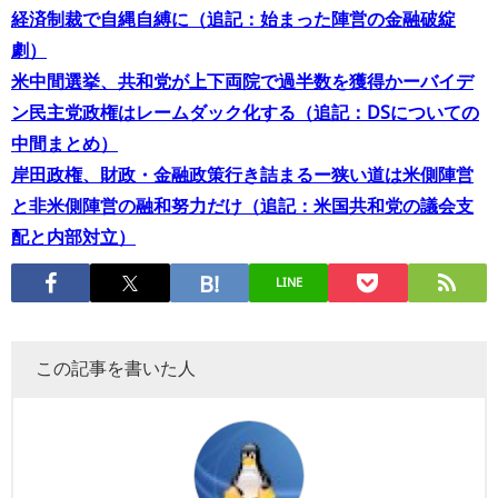
経済制裁で自縄自縛に（追記：始まった陣営の金融破綻
劇）
米中間選挙、共和党が上下両院で過半数を獲得かーバイデ
ン民主党政権はレームダック化する（追記：DSについての
中間まとめ）
岸田政権、財政・金融政策行き詰まるー狭い道は米側陣営
と非米側陣営の融和努力だけ（追記：米国共和党の議会支
配と内部対立）
LINE
この記事を書いた人