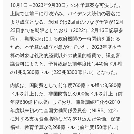
10月1日～2023年9月30日）の本予算案を可決した。
上院では前日に可決済み。バイデン大統領の署名に
より成立となる。米国では2回目のつなぎ予算が12月
23日までを期限としており（2022年12月16日記事参
照）、期限切れによる政府機関の一時閉鎖を避ける
ため、本予算の成立が急がれていた。2023年度本予
算の対象は義務的経費以外の裁量的経費で、議会審
議資料によると、予算総額は前年度比1,440億ドル増
の1兆6,580億ドル（223兆8300億ドル）となった。
内訳は、国防費として前年度760億ドル増の8,580億
ドルを計上した。非国防費は8,000億ドルを計上（前
年度680億ドル増）しており、職業訓練強化や2010
年度以来初めて全国労働関係委員会（NLRB、注2）
に対する支援資金増額などを盛り込んだ労働、保健
福祉、教育予算が2,268億ドル（前年度150億ドル）