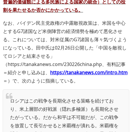
普遍的価値観による多民族による国家の統合）としての役
割を果たせるか否かにかかっている。
なお、バイデン民主党政権の中露敵視政策は、米国を中心
とするG7諸国など米側陣営の経済情勢を極めて悪化させ
る。これについては、対米従属のG7諸国も薄々気づくよう
になっている。田中氏は02月26日公開した「中国を敵視し
てロシアと結束させる」
（https://tanakanews.com/230226china.php、有料記事
＝紹介と申し込みは、
https://tanakanews.com/intro.htm
＝）で、次のように指摘している。
ロシアはこの戦争を長期化させる策略を続けてお
り、米上層部の好戦派（隠れ多極派）も長期化させ
たがっている。だから和平は不可能だが、この戦争
を放置して長引かせると米覇権が潰れる。米覇権を