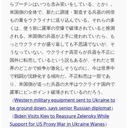
らプーチンはいつも含み笑いをしている、とか）。
米国側の全体で、新たに調達・製造する兵器の何倍
もの量をウクライナに送り込んでいる。それらの多
くは、使う前に露軍の空爆で破壊されていると推測
される。米国側の兵器が上手に使われていたら、も
っとウクライナが盛り返しても不思議でないが、そ
うなっていない。ウクライナ高官らが兵器を不正に
国外に転売しているという説もあるが、それだと世
界のどこかで紛争が激化しそうなのに、今は世界中
で戦闘が沈静化する傾向だ。不正転売は一部であ
り、米国側が送った兵器の大半はウクライナ国内で
露軍にピンポイント破壊されているのだろう。
（
Western military equipment sent to Ukraine to
be ground down, says senior Russian diplomat
）
（
Biden Visits Kiev to Reassure Zelensky While
Support for US Proxy War in Ukraine Wanes
）