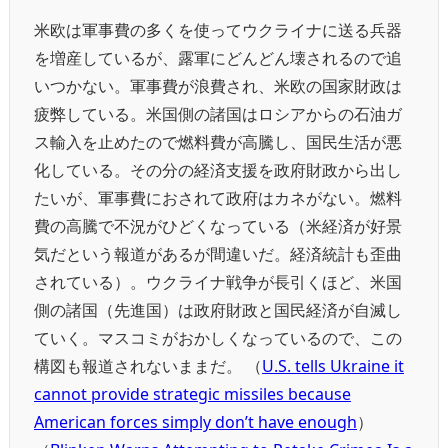
米欧は軍事費の多くを使ってウクライナに送る兵器
を増産しているが、露軍にどんどん壊されるので追
いつかない。軍事費が浪費され、米欧の国家財政は
疲弊している。米国側の諸国はロシアからの石油ガ
ス輸入を止めたので燃料費が高騰し、国民生活が悪
化している。その分の経済支援を政府財政から出し
たいが、軍事費におされて政府はカネがない。燃料
費の高騰で不況がひどくなっている（米経済が好景
気だという報道があるが間違いだ。経済統計も歪曲
されている）。ウクライナ戦争が長引くほど、米国
側の諸国（先進国）は政府財政と国民経済が自滅し
ていく。マスコミがおかしくなっているので、この
構図も報道されないままだ。 （
U.S. tells Ukraine it
cannot provide strategic missiles because
American forces simply don’t have enough
）