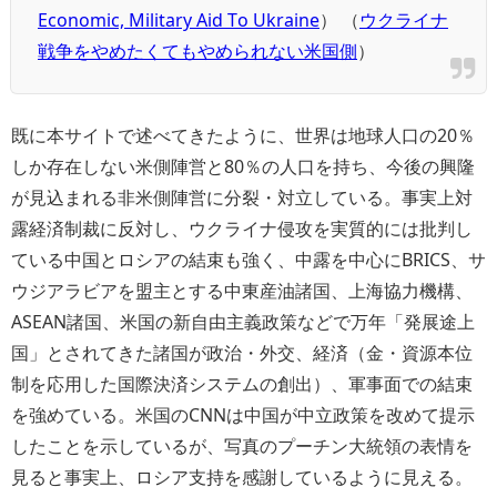
Economic, Military Aid To Ukraine
） （
ウクライナ
戦争をやめたくてもやめられない米国側
）
既に本サイトで述べてきたように、世界は地球人口の20％
しか存在しない米側陣営と80％の人口を持ち、今後の興隆
が見込まれる非米側陣営に分裂・対立している。事実上対
露経済制裁に反対し、ウクライナ侵攻を実質的には批判し
ている中国とロシアの結束も強く、中露を中心にBRICS、サ
ウジアラビアを盟主とする中東産油諸国、上海協力機構、
ASEAN諸国、米国の新自由主義政策などで万年「発展途上
国」とされてきた諸国が政治・外交、経済（金・資源本位
制を応用した国際決済システムの創出）、軍事面での結束
を強めている。米国のCNNは中国が中立政策を改めて提示
したことを示しているが、写真のプーチン大統領の表情を
見ると事実上、ロシア支持を感謝しているように見える。