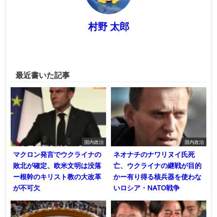
村野 太郎
最近書いた記事
国内政治
国内政治
マクロン発言でウクライナの
ネオナチのナワリヌイ氏死
敗北が確定、欧米文明は没落
亡、ウクライナの継戦が目的
ー根幹のキリスト教の大改革
かー有り得る核兵器を使わな
が不可欠
いロシア・NATO戦争