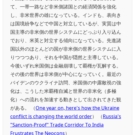
て、一帯一路など非米側諸国との経済関係を強化
し、非米世界の雄になっている。インドも、表向き
は国境紛争などで中国と対立しているが、実質は中
国主導の非米側の世界システムにどっぷり入り込ん
でおり、米英と対立する傾向になっている。先進諸
国以外のほとんどの国が非米側の世界システムに入
りつつつあり、それを中国が隠然と主導している。
今後いずれ米国側は金融崩壊して覇権が瓦解する。
その後の世界は非米側が中心になっていく。最近の
バイデンのウクライナ訪問、米国側の中露敵視の強
化は、こうした米覇権自滅と世界の非米化（多極
化）への流れを加速する動きとして出されてきた観
がある。 （
One year on, here's how the Ukraine
conflict is changing the world order
） （
Russia's
"Sanction-Proof" Trade Corridor To India
Frustrates The Neocons
）