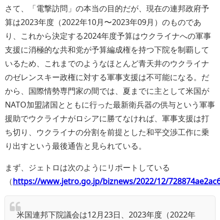
さて、「電撃訪問」の本当の目的だが、現在の連邦政府予
算は2023年度（2022年10月〜2023年09月）のものであ
り、これから決定する2024年度予算はウクライナへの軍事
支援に消極的な共和党が予算編成権を持つ下院を制覇して
いるため、これまでのようなほとんど青天井のウクライナ
のゼレンスキー政権に対する軍事支援は不可能になる。だ
から、国際情勢専門家の間では、夏までに主として米国が
NATO加盟諸国とともに行った最新衛兵器の供与という軍事
援助でウクライナがロシアに勝てなければ、軍事支援は打
ち切り、ウクライナの分割を前提とした和平交渉工作に乗
り出すという最後通告と見られている。
まず、ジェトロは次のようにリポートしている
（
https://www.jetro.go.jp/biznews/2022/12/7288
米国連邦下院議会は12月23日、2023年度（2022年