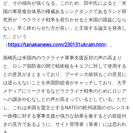
ど、その傾向が強くなる。このため、田中氏によると
米
国の軍産複合体系の権威あるシンクタンクであるランド研
究所が「ウクライナ戦争を長引かせると米国の国益になら
ない。早く終わらせた方が良い」と主張する論文を発表し
た
という
（
https://tanakanews.com/230131ukrain.htm
）。
孫崎氏は米国内のウクライナ軍事支援反対の声の高まり
と、ロシア国防省の間で戦術核をキエフに対して使用する
との意見がまとまっており、プーチン大統領もこの意見に
は逆らえないことを米国防総省がキャッチしており、大手
メディアにリークするなどウクライナ戦争のためにロシア
への譲歩やむなしとの声が高まっているとしている。ただ
し、これは米国を盟主とするNATOの欧州諸国のゼレンスキ
ー政権に対する軍事支援が強力な効果を奏するとの前提付
きの見方であるように、サイト管理者（筆者）には思われ
る。