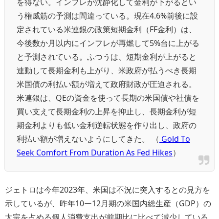
を得ない。インフレが沈静化して金利が下がるとい
う権威筋の予測は間違っている。現在4.6%前後に設
定されている米連銀の政策短期金利（FF金利）は、
今後数か月以内にインフレが再燃して5%台に上がる
と予測されている。ふつうは、短期金利が上がると
連動して長期金利も上がり、米政府が払うべき長期
米国債の利払い額が増えて政府財政が圧迫される。
米連銀は、QEの資金を使って長期の米国債や社債を
買い支えて長期金利の上昇を抑止し、長期金利が短
期金利よりも低い金利逆転状態を作り出し、政府の
利払い額が増えないようにしてきた。 （
Gold To
Seek Comfort From Duration As Fed Hikes
）
ジェトロは今年2023年、米国は不況に突入するとの見方を
示しているが、昨年10ー12月期の米国内総生産（GDP）の
太宗を占める個人消費支出が前期比に比べて減少している