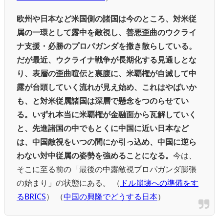
欧州や日本など米国側の諸国は今のところ、対米従
属の一環として露中を敵視し、善悪歪曲のウクライ
ナ支援・必勝のプロパガンダを撒き散らしている。
だが最近、ウクライナ戦争が長期化する見通しとな
り、表層の歪曲喧伝と裏腹に、米覇権が自滅して中
露が台頭していく流れが見え始め、これはやばいか
も、と対米従属諸国は深層で懸念をつのらせてい
る。いずれ本当に米覇権が金融面から瓦解していく
と、先進諸国の中でもとくに中国に近い日本など
は、中国敵視をいつの間にか引っ込め、中国に逆ら
わない対中従属の姿勢を強めることになる。
今は、
そこに至る前の「最後の中露敵視プロパガンダ膨張
の始まり」の状態にある。 （
ドル崩壊への準備をす
るBRICS
） （
中国の興隆でどうする日本
）