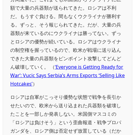
額で大量の兵器類が送られてきた。ロシアは不利
だ。もうすぐ負ける。間もなくウクライナが勝利す
る。ずっと、そう報じられてきた。だが、大量の兵
器類が来ているのにウクライナは勝ってない。ずっ
とロシアの優勢が続いている。ロシアはウクライナ
の制空権を握っているので、欧米が戦場に送り込ん
できた大量の兵器類をピンポイント攻撃してどんど
ん破壊していく。 （
‘Everyone is Getting Ready for
War’: Vucic Says Serbia’s Arms Exports ‘Selling Like
Hotcakes’
）
ロシアは自軍がこっそり優勢な状態で戦争を長引か
せたいので、欧米から送り込まれた兵器類を破壊し
たことを一部しか発表しない。米国側マスコミの
「ロシアは負けそう」という歪曲報道・戦争プロパ
ガンダを、ロシア側は否定せず放置している（だか