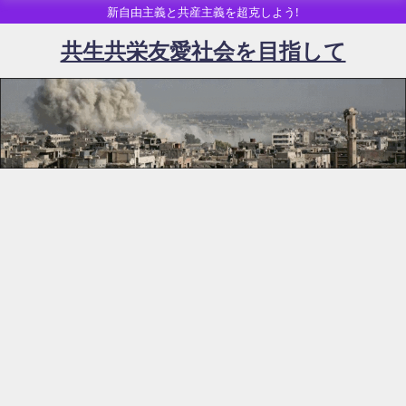
新自由主義と共産主義を超克しよう!
共生共栄友愛社会を目指して