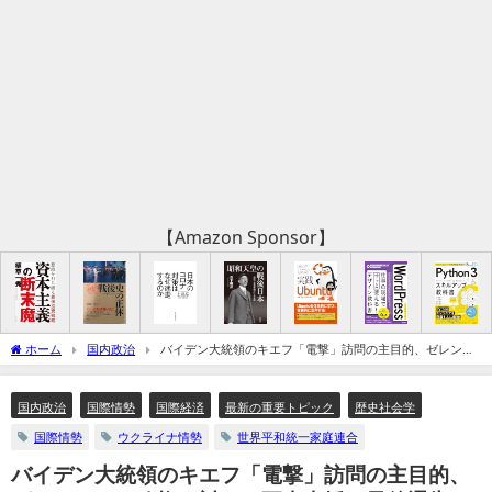
【Amazon Sponsor】
ホーム
国内政治
バイデン大統領のキエフ「電撃」訪問の主目的、ゼレンス
キー政権に対する軍事支援の最後通告か（追記：対米従属国家の動き）
国内政治
国際情勢
国際経済
最新の重要トピック
歴史社会学
国際情勢
ウクライナ情勢
世界平和統一家庭連合
バイデン大統領のキエフ「電撃」訪問の主目的、