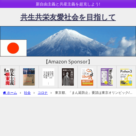
新自由主義と共産主義を超克しよう!
共生共栄友愛社会を目指して
【Amazon Sponsor】
ホーム
社会
コロナ
東京都、「まん延防止」要請は東京オリンピック/パ
ラリンピック最優先の「とがめ」（追記変異株）