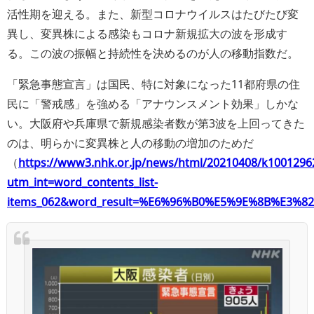
活性期を迎える。また、新型コロナウイルスはたびたび変
異し、変異株による感染もコロナ新規拡大の波を形成す
る。この波の振幅と持続性を決めるのが人の移動指数だ。
「緊急事態宣言」は国民、特に対象になった11都府県の住
民に「警戒感」を強める「アナウンスメント効果」しかな
い。大阪府や兵庫県で新規感染者数が第3波を上回ってきた
のは、明らかに変異株と人の移動の増加のためだ
（
https://www3.nhk.or.jp/news/html/20210408/k1001296
utm_int=word_contents_list-
items_062&word_result=%E6%96%B0%E5%9E%8B%E3