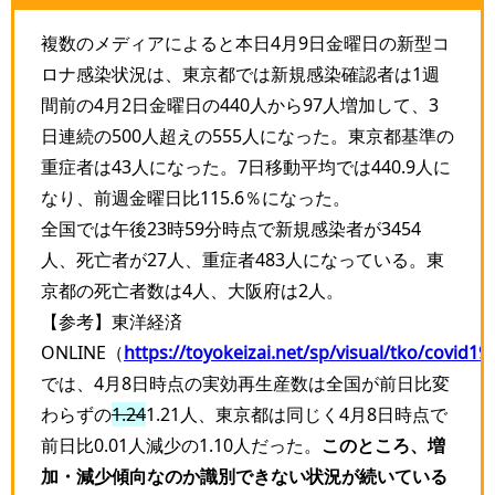
複数のメディアによると本日4月9日金曜日の新型コ
ロナ感染状況は、東京都では新規感染確認者は1週
間前の4月2日金曜日の440人から97人増加して、3
日連続の500人超えの555人になった。東京都基準の
重症者は43人になった。7日移動平均では440.9人に
なり、前週金曜日比115.6％になった。
全国では午後23時59分時点で新規感染者が3454
人、死亡者が27人、重症者483人になっている。東
京都の死亡者数は4人、大阪府は2人。
【参考】東洋経済
ONLINE（
https://toyokeizai.net/sp/visual/tko/covid19/
では、4月8日時点の実効再生産数は全国が前日比変
わらずの
1.24
1.21人、東京都は同じく4月8日時点で
前日比0.01人減少の1.10人だった。
このところ、増
加・減少傾向なのか識別できない状況が続いている