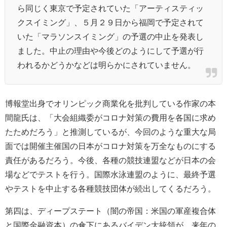
ら同じく東京で予定されていた「アーティスティッ
クスイミング」、５月２９日から福岡で予定されて
いた「マラソンスイミング」の予選の中止を発表し
ました。中止の理由や今後どのようにして予選が行
われるかどうかなどは明らかにされていません。
博報堂出身でオリンピック商業化を批判している作家の本
間龍氏は、「大会組織委がコロナ対策の費用を各国に求め
たためだろう」と推測しているが、今回のような重大な局
面では開催主催国の日本がコロナ対策を万全なものにする
責任があるだろう。今後、各種の競技連盟などが日本の会
場などでテストを行う。国際水泳連盟のように、最終予選
やテストを中止する各種競技団体が続出してくるだろう。
第四は、ディープステート（闇の帝国：米国の軍産複合体
と国際金融資本）の傘下にあるバイデン大統領が、来年の