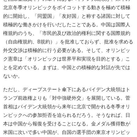
北京冬季オリンピックをボイコットする動きを極めて積極
的に開始し、「同盟国」「友好国」と称する諸国に対して
積極的な働きかけを行いだしたことである。中国は国際人
権規約のうち、「市民的及び政治的権利に関する国際規約
（自由権規約、B規約）」を批准しておらず、批准を求める
外交交渉は積極的に行う必要がある。そして、オリンピッ
ク憲章は「オリンピックは世界平和実現を目的とする」こ
とを定めている。まずは、中国との積極的な対話が先では
ないか。
ただし、ディープステート傘下にあるバイデン大統領はト
ランプ前政権よりも「対中強硬外交」を展開している。菅
首相はバイデン大統領から来年に北京で開かれる冬季オリ
ンピックへの参加拒否を迫られるだろう。そうなれば、日
本は中国から報復を受けることになる。金メダル獲得数が
米国に次いで多い中国が、自国の選手団の東京オリンピッ