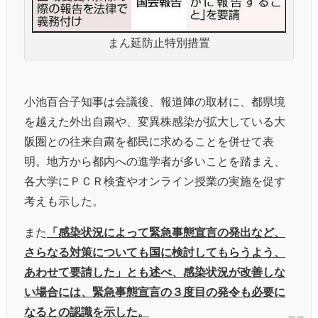
まん延防止特別措置
小池百合子知事は会議後、報道陣の取材に、都県境
を越えた外出自粛や、変異株感染が拡大している大
阪圏との往来自粛を都民に求めることを併せて表
明。地方から都内への進学者が多いことを踏まえ、
各大学にＰＣＲ検査やオンライン授業の実施を促す
考えも示した。
また
「感染状況によって緊急事態宣言の発出など、
さらなる対策についても国に検討してもらうよう、
あわせて要請した」とも述べ、感染状況が改善しな
い場合には、緊急事態宣言の３度目の発令も必要に
なるとの認識を示した。