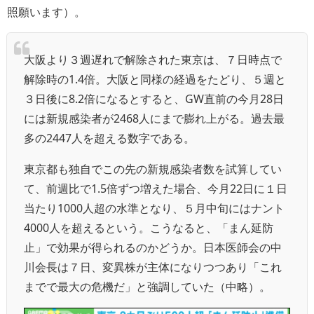
照願います）。
大阪より３週遅れで解除された東京は、７日時点で
解除時の1.4倍。大阪と同様の経過をたどり、５週と
３日後に8.2倍になるとすると、GW直前の今月28日
には新規感染者が2468人にまで膨れ上がる。過去最
多の2447人を超える数字である。
東京都も独自でこの先の新規感染者数を試算してい
て、前週比で1.5倍ずつ増えた場合、今月22日に１日
当たり1000人超の水準となり、５月中旬にはナント
4000人を超えるという。こうなると、「まん延防
止」で効果が得られるのかどうか。日本医師会の中
川会長は７日、変異株が主体になりつつあり「これ
までで最大の危機だ」と強調していた（中略）。