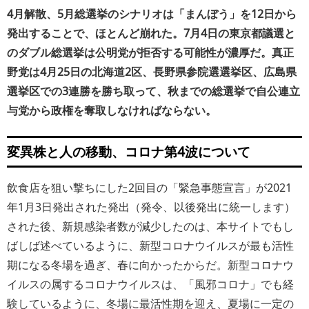
4月解散、5月総選挙のシナリオは「まんぼう」を12日から
発出することで、ほとんど崩れた。7月4日の東京都議選と
のダブル総選挙は公明党が拒否する可能性が濃厚だ。真正
野党は4月25日の北海道2区、長野県参院選選挙区、広島県
選挙区での3連勝を勝ち取って、秋までの総選挙で自公連立
与党から政権を奪取しなければならない。
変異株と人の移動、コロナ第4波について
飲食店を狙い撃ちにした2回目の「緊急事態宣言」が2021
年1月3日発出された発出（発令、以後発出に統一します）
された後、新規感染者数が減少したのは、本サイトでもし
ばしば述べているように、新型コロナウイルスが最も活性
期になる冬場を過ぎ、春に向かったからだ。新型コロナウ
イルスの属するコロナウイルスは、「風邪コロナ」でも経
験しているように、冬場に最活性期を迎え、夏場に一定の