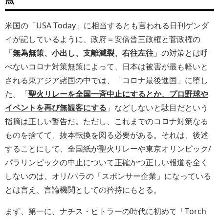
米国の「USA Today」に相当するとも言われる日刊ゲンダ
イが記しているように、政府＝安倍晋三政権と菅政権の
「
無為無策、小出し、支離滅裂、右往左往
」の対策とは呼
べないコロナ対策無策によって、日本は被害が最も軽いと
される東アジア諸国の中では、「コロナ最後進国」に堕し
た。「
聖火リレーを全国一斉中止にするとか、プロ野球や
イベントを再び無観客にする
」などしないと駄目だという
指摘は正しい警告だ。ただし、これまでのコロナ対策なる
ものを捨てて、抜本転換を図る必要がある。それは、後述
することにして、全国紙が聖火リレーや東京オリンピック/
パラリンピックの中止について正確かつ正しい報道を全く
しないのは、オリ/パラの「スポンサー企業」になっている
とは言え、言論機関としての矜持にもとる。
まず、第一に、ナチス・ヒトラーの時代に初めて「Torch