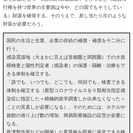
行権を持つ世界の主要国は今や、どの国でもそうしてい
る）財源を確保する。そのうえで、差し当たり次のような
対策が必要だろう。
国民の生活と生業、企業の存続の補償・補償を十二分に
行う。
感染震源地（大まかに言えば首都圏と関西圏）での大規
模検査と陽性判定者（感染者）の保護・隔離・治療をで
きる体制を確立する。
「誰でも、いつでも、どこでも、何回でも」検査できる
体制を確立する（新型コロナウイルスをⅡ類相当指定感
染症に指定した＝積極的疫学調査しか出来なくなった＝
ことの見直しが必要になる）。そのためには、ホテルや
旅館の借り上げ数の増加、簡易医療施設の設営が必要に
なる。
島津製作所などが開発した変異株を即座に発見できる検