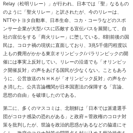
Relay（松明リレー）」が行われ、日本では「聖」なるもの
のように「聖火リレー」と訳されたが、今のリレーは、
NTTやトヨタ自動車、日本生命、コカ・コーラなどのスポ
ンサー企業が大型バスに匹敵する宣伝バスを展開して、自
社の宣伝をする「商火リレー」に堕している。8割前後の国
民は。コロナ禍の現状に直面しており、3兆5千億円程度以
上もの費用がかかる東京オリンピック/パラリンピックの開
催には事実上反対してい。リレーの沿道でも「オリンピッ
ク開催反対」の声をあげる国民が少なくない。こともあろ
うに、公営放送のＮＨＫが「オリンピック反対」の声をか
き消した。公共言論機関が日本国憲法の保障する「言論、
思想の自由」を破壊したのである。
第二に、多くのマスコミは、北朝鮮は「日本では派遣選手
団がコロナ感染の恐れがある」と政府＝菅政権のコロナ対
策を批判したが、世論を政治的思惑があるなどの脇道にそ
らし、政府のコロナ対策の問題点を封じ込める世論操作を