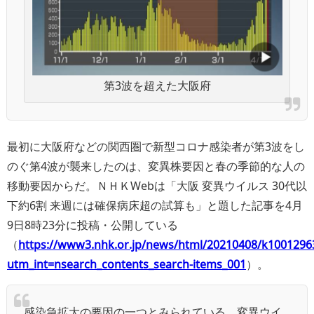
第3波を超えた大阪府
最初に大阪府などの関西圏で新型コロナ感染者が第3波をし
のぐ第4波が襲来したのは、変異株要因と春の季節的な人の
移動要因からだ。ＮＨＫWebは「大阪 変異ウイルス 30代以
下約6割 来週には確保病床超の試算も」と題した記事を4月
9日8時23分に投稿・公開している
（
https://www3.nhk.or.jp/news/html/20210408/k1001296
utm_int=nsearch_contents_search-items_001
）。
感染急拡大の要因の一つとみられている、変異ウイ