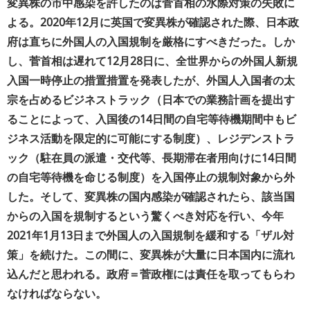
変異株の市中感染を許したのは菅首相の水際対策の失敗に
よる。2020年12月に英国で変異株が確認された際、日本政
府は直ちに外国人の入国規制を厳格にすべきだった。しか
し、菅首相は遅れて12月28日に、全世界からの外国人新規
入国一時停止の措置措置を発表したが、外国人入国者の太
宗を占めるビジネストラック（日本での業務計画を提出す
ることによって、入国後の14日間の自宅等待機期間中もビ
ジネス活動を限定的に可能にする制度）、レジデンストラ
ック（駐在員の派遣・交代等、長期滞在者用向けに14日間
の自宅等待機を命じる制度）を入国停止の規制対象から外
した。そして、変異株の国内感染が確認されたら、該当国
からの入国を規制するという驚くべき対応を行い、今年
2021年1月13日まで外国人の入国規制を緩和する「ザル対
策」を続けた。この間に、変異株が大量に日本国内に流れ
込んだと思われる。政府＝菅政権には責任を取ってもらわ
なければならない。