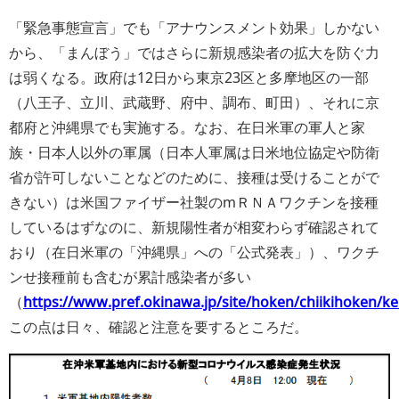
「緊急事態宣言」でも「アナウンスメント効果」しかない
から、「まんぼう」ではさらに新規感染者の拡大を防ぐ力
は弱くなる。政府は12日から東京23区と多摩地区の一部
（
八王子、立川、武蔵野、府中、調布、町田
）、それに京
都府と沖縄県でも実施する。なお、在日米軍の軍人と家
族・日本人以外の軍属（日本人軍属は日米地位協定や防衛
省が許可しないことなどのために、接種は受けることがで
きない）は米国ファイザー社製のmＲＮＡワクチンを接種
しているはずなのに、新規陽性者が相変わらず確認されて
おり（在日米軍の「沖縄県」への「公式発表」）、ワクチ
ンせ接種前も含むが累計感染者が多い
（
https://www.pref.okinawa.jp/site/hoken/chiikihoken/k
この点は日々、確認と注意を要するところだ。