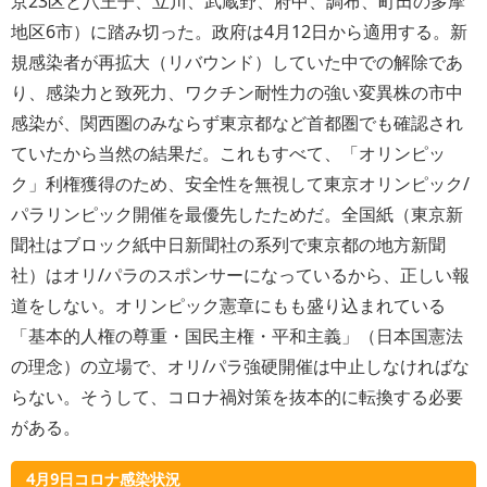
京23区と
八王子、立川、武蔵野、府中、調布、町田の多摩
地区6市
）に踏み切った。政府は4月12日から適用する。新
規感染者が再拡大（リバウンド）していた中での解除であ
り、感染力と致死力、ワクチン耐性力の強い変異株の市中
感染が、関西圏のみならず東京都など首都圏でも確認され
ていたから当然の結果だ。これもすべて、「オリンピッ
ク」利権獲得のため、安全性を無視して東京オリンピック/
パラリンピック開催を最優先したためだ。全国紙（東京新
聞社はブロック紙中日新聞社の系列で東京都の地方新聞
社）はオリ/パラのスポンサーになっているから、正しい報
道をしない。オリンピック憲章にもも盛り込まれている
「基本的人権の尊重・国民主権・平和主義」（日本国憲法
の理念）の立場で、オリ/パラ強硬開催は中止しなければな
らない。そうして、コロナ禍対策を抜本的に転換する必要
がある。
4月9日コロナ感染状況