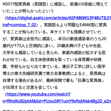
N501Y型変異株（英国型）に感染し、前週の5倍超に増えて
いたことが明らかったという
（
https://digital.asahi.com/articles/ASP486WG3P48UTIL0
iref=comtop_7_02
）。英国型もより問題なE484K型に変異
することが知られている。
本サイトでも指摘させていた
が、変異株は全世代に感染し、本日の新規感染者のうち20
歳代が173人と圧倒的に多い。20歳未満の子どもや生徒、
大学生も感染していると見られ、家庭内感染が拡大する恐
れが出ている。自主休校体制を取っている保育園や幼稚
園、学校もかなり出て来ている。遺伝子工学に詳しい医学
博士の東大先端研所属で東大名誉教授によると、変異株は
自壊する場合があるが、最終段階で最も「狂暴な変異株」
が出現すると注意を促している
（
https://www.youtube.com/watch?
v=fRhdKsB2pkM&list=PLtvuS8Y1umY9sfiqMlek4Bg2D_e2