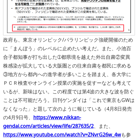
政府も、東京オリンピック/パラリンピック強硬開催のため
に「まんぼう」のレベルに止めたい考えだ。また、小池百
合子都知事が打ち出した➀都県境を越えた外出自粛②変異
株感染が拡大している大阪圏との往来自粛を都民に求める
③地方から都内への進学者が多いことを踏まえ、各大学に
ＰＣＲ検査やオンライン授業の実施を促すーなども考えて
いるが、新味はない。この程度では第4波の大きな波を防ぐ
ことは不可能だろう。日刊ゲンダイは「これで東京もGWは
なくなった」と題して次のように報じている（4月8日発売
の4月9日号、
https://www.nikkan-
gendai.com/articles/view/life/287635/2
、また、
https://www.youtube.com/watch?v=ZNvrG26w_4w
も参