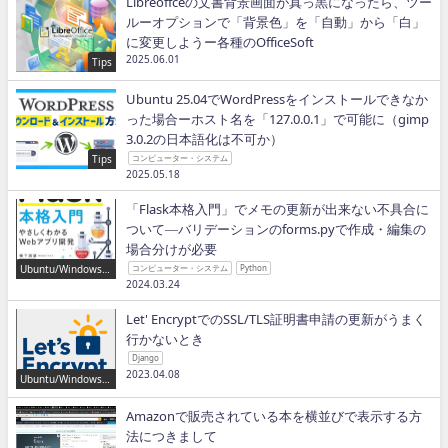
Libreoffceの文書背景画面が真っ黒になったら、ツー
ルーオプションで「背景色」を「自動」から「白」
に変更しようー各種のOfficeSoft
2025.06.01
Tips
Ubuntu 25.04でWordPressをインストールできなか
った場合ーホスト名を「127.0.0.1」で可能に（gimp
3.0.2の日本語化は不可か）
Tips
コンピューター・システム
2025.05.18
「Flask本格入門」でメモの更新が出来ない不具合に
ついて―バリデーションのforms.pyで作成・編集の
場合分けが必要
Ubuntu/Windows/P
コンピューター・システム
Python
ython/IT
2024.03.24
Let' EncryptでのSSL/TLS証明書申請の更新がうまく
行かないとき
Django
2023.04.08
Ubuntu/Windows/P
ython/IT
Amazonで販売されている本を横並びで表示する方
法につきまして