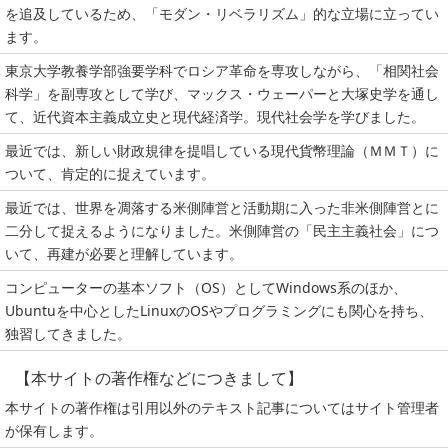
を追及しているため、「モダン・リベラリズム」的な立場に立ってい
ます。
東京大学教養学部強要学科でロシア革命を専攻しながら、「相関社会
科学」を副専攻として学び、マックス・ウェーパーと大塚史学を通し
て、近代資本主義成立史と現代経済学。現代社会学を学びました。
最近では、新しい財政規律を提唱している現代貨幣理論（ＭＭＴ）に
ついて、肯定的に捉えています。
最近では、世界を凋落する米側陣営と活動期に入った非米側陣営とに
二分して捉えるようになりました。米側陣営の「民主主義社会」につ
いて、再建が必要と理解しています。
コンピューターの基本ソフト（OS）としてWindows系のほか、
Ubuntuを中心としたLinuxのOSやプログラミングにも関心を持ち、
独習してきました。
【本サイトの著作権などにつきまして】
本サイトの著作権は引用以外のテキスト記事についてはサイト管理者
が保有します。