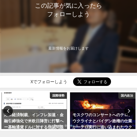
この記事が気に入ったら
フォローしよう
最新情報をお届けします
Xでフォローしよう
国際情勢
国内政治
裁、インフレ加速・金
モスクワのコンサートへのテロ、
米、３月のP
で米欧日陣営に打撃へ
ウクライナとバイデン政権の仕業
高い伸びー
ドルに対する信認問題
かーテロ実行に追い込まれたウク
返り本格化
ロナ追記）
ライナの弱体化象徴
場に