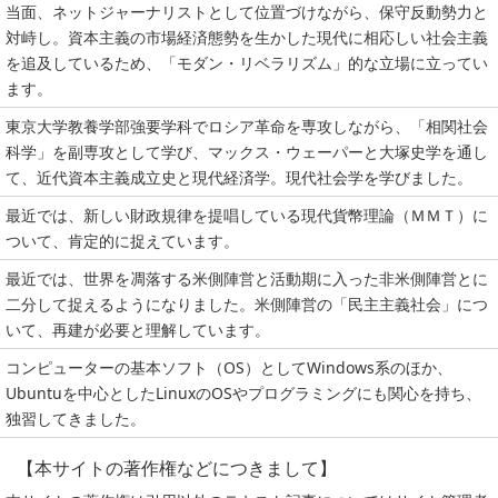
当面、ネットジャーナリストとして位置づけながら、保守反動勢力と
対峙し。資本主義の市場経済態勢を生かした現代に相応しい社会主義
を追及しているため、「モダン・リベラリズム」的な立場に立ってい
ます。
東京大学教養学部強要学科でロシア革命を専攻しながら、「相関社会
科学」を副専攻として学び、マックス・ウェーパーと大塚史学を通し
て、近代資本主義成立史と現代経済学。現代社会学を学びました。
最近では、新しい財政規律を提唱している現代貨幣理論（ＭＭＴ）に
ついて、肯定的に捉えています。
最近では、世界を凋落する米側陣営と活動期に入った非米側陣営とに
二分して捉えるようになりました。米側陣営の「民主主義社会」につ
いて、再建が必要と理解しています。
コンピューターの基本ソフト（OS）としてWindows系のほか、
Ubuntuを中心としたLinuxのOSやプログラミングにも関心を持ち、
独習してきました。
【本サイトの著作権などにつきまして】