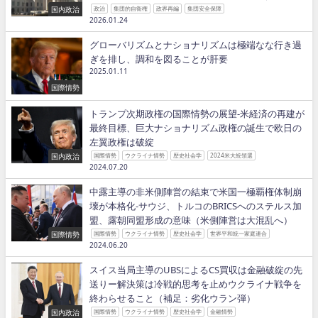
国内政治
政治
集団的自衛権
政界再編
集団安全保障
2026.01.24
グローバリズムとナショナリズムは極端なな行き過
ぎを排し、調和を図ることが肝要
2025.01.11
国際情勢
トランプ次期政権の国際情勢の展望−米経済の再建が
最終目標、巨大ナショナリズム政権の誕生で欧日の
左翼政権は破綻
国内政治
国際情勢
ウクライナ情勢
歴史社会学
2024米大統領選
2024.07.20
中露主導の非米側陣営の結束で米国一極覇権体制崩
壊が本格化−サウジ、トルコのBRICSへのステルス加
盟、露朝同盟形成の意味（米側陣営は大混乱へ）
国際情勢
国際情勢
ウクライナ情勢
歴史社会学
世界平和統一家庭連合
2024.06.20
スイス当局主導のUBSによるCS買収は金融破綻の先
送りー解決策は冷戦的思考を止めウクライナ戦争を
終わらせること（補足：劣化ウラン弾）
国内政治
国際情勢
ウクライナ情勢
歴史社会学
金融情勢