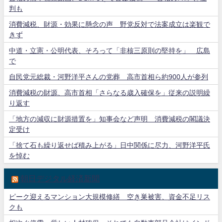
判も
消費減税、財源・効果に懸念の声 野党反対で法案成立は楽観で
きず
中道・立憲・公明代表、そろって「非核三原則の堅持を」 広島
で
自民党元総裁・河野洋平さんの党葬 高市首相ら約900人が参列
消費減税の財源、高市首相「さらなる歳入確保を」従来の説明繰
り返す
「地方の減収に財源措置を」知事会など声明 消費減税の閣議決
定受け
「捨て石も繰り返せば積み上がる」日中関係に尽力、河野洋平氏
を悼む
朝日デジタル経済新聞
ピーク迎えるマンション大規模修繕 空き巣被害、資金不足リス
クも