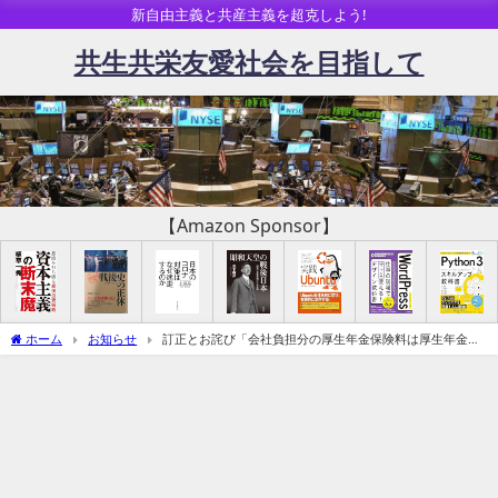
新自由主義と共産主義を超克しよう!
共生共栄友愛社会を目指して
【Amazon Sponsor】
ホーム
お知らせ
訂正とお詫び「会社負担分の厚生年金保険料は厚生年金被
保険者には還元されない」