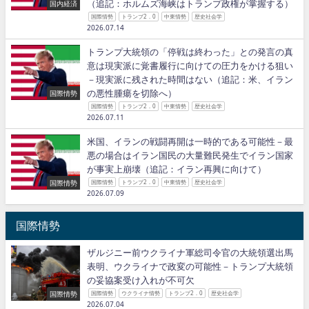
（追記：ホルムズ海峡はトランプ政権が掌握する）
国内経済
国際情勢
トランプ2．0
中東情勢
歴史社会学
2026.07.14
トランプ大統領の「停戦は終わった」との発言の真
意は現実派に覚書履行に向けての圧力をかける狙い
－現実派に残された時間はない（追記：米、イラン
の悪性腫瘍を切除へ）
国際情勢
国際情勢
トランプ2．0
中東情勢
歴史社会学
2026.07.11
米国、イランの戦闘再開は一時的である可能性－最
悪の場合はイラン国民の大量難民発生でイラン国家
が事実上崩壊（追記：イラン再興に向けて）
国際情勢
国際情勢
トランプ2．0
中東情勢
歴史社会学
2026.07.09
国際情勢
ザルジニー前ウクライナ軍総司令官の大統領選出馬
表明、ウクライナで政変の可能性－トランプ大統領
の妥協案受け入れが不可欠
国際情勢
国際情勢
ウクライナ情勢
トランプ2．0
歴史社会学
2026.07.04