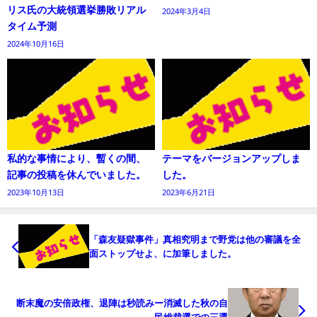
リス氏の大統領選挙勝敗リアル
2024年3月4日
タイム予測
2024年10月16日
私的な事情により、暫くの間、
テーマをバージョンアップしま
記事の投稿を休んでいました。
した。
2023年10月13日
2023年6月21日
「森友疑獄事件」真相究明まで野党は他の審議を全
面ストップせよ、に加筆しました。
断末魔の安倍政権、退陣は秒読みー消滅した秋の自