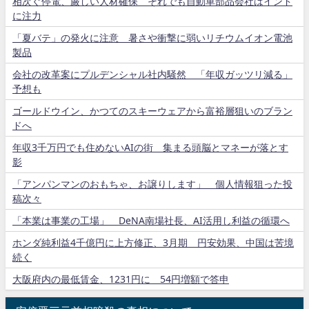
相次ぐ停電、厳しい人材確保 それでも自動車部品会社はインド
に注力
「夏バテ」の発火に注意 暑さや衝撃に弱いリチウムイオン電池
製品
会社の改革案にプルデンシャル社内騒然 「年収ガッツリ減る」
予想も
ゴールドウイン、かつてのスキーウェアから富裕層狙いのブラン
ドへ
年収3千万円でも住めないAIの街 集まる頭脳とマネーが落とす
影
「アンパンマンのおもちゃ、お譲りします」 個人情報狙った投
稿次々
「本業は事業の工場」 DeNA南場社長、AI活用し利益の循環へ
ホンダ純利益4千億円に上方修正、3月期 円安効果、中国は苦境
続く
大阪府内の最低賃金、1231円に 54円増額で答申