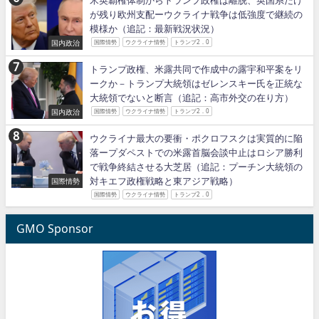
米英覇権体制からトランプ政権は離脱、英国系だけ
が残り欧州支配ーウクライナ戦争は低強度で継続の
模様か（追記：最新戦況状況）
国内政治
国際情勢
ウクライナ情勢
トランプ2．0
トランプ政権、米露共同で作成中の露宇和平案をリ
ークか－トランプ大統領はゼレンスキー氏を正統な
大統領でないと断言（追記：高市外交の在り方）
国内政治
国際情勢
ウクライナ情勢
トランプ2．0
ウクライナ最大の要衝・ポクロフスクは実質的に陥
落ープダペストでの米露首脳会談中止はロシア勝利
で戦争終結させる大芝居（追記：プーチン大統領の
対キエフ政権戦略と東アジア戦略）
国際情勢
国際情勢
ウクライナ情勢
トランプ2．0
GMO Sponsor