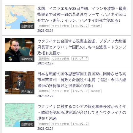
米国、イスラエルが28日早朝、イランを攻撃－最高
指導者で政教一致の革命派ウラーマ・ハメネイ師は
死亡か（追記：イラン、ハメネイ師死亡認める）
国際情勢
国際情勢
ウクライナ情勢
トランプ2．0
中東情勢
2026.03.01
ウクライナに台頭する現実主義派、ブダノフ大統領
府長官とアラハミヤ国民のしもべ会派長－トランプ
政権も支援か
国際情勢
国際情勢
ウクライナ情勢
トランプ2．0
2026.02.27
日本を戦前の国体思想軍国主義国家に回帰させる高
市早苗首相－施政方針演説の本質（追記：今回の総
選挙の獲得議席と得票率の関係）
国内政治
国際情勢
ウクライナ情勢
トランプ2．0
国内政治
2026.02.22
ウクライナに対するロシアの特別軍事侵攻から４年
－敗戦を認める現実派が台頭してきたウクライナの
現在と未来
国際情勢
国際情勢
ウクライナ情勢
トランプ2．0
2026.02.21