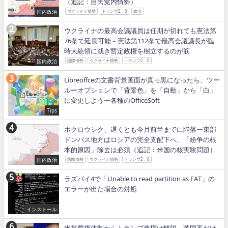
（追記：自民党内情勢）
国内政治
ウクライナ情勢
トランプ2．0
政治
ウクライナの最高会議議員は任期が切れても憲法第
76条で延長可能－憲法第112条で最高会議議長が臨
時大統領に就き暫定政権を樹立するのが筋
国内政治
国際情勢
ウクライナ情勢
トランプ2．0
Libreoffceの文書背景画面が真っ黒になったら、ツー
ルーオプションで「背景色」を「自動」から「白」
に変更しようー各種のOfficeSoft
Tips
ポクロウシク、遅くとも今月前半までに陥落ー東部
ドンバス地方はロシアの完全支配下へ、「紛争の根
本的原因」除去は必須（追記：米国の核実験問題）
国内政治
国際情勢
ウクライナ情勢
トランプ2．0
ラズパイ4で「Unable to read partition as FAT」の
エラーが出た場合の対処
インストール