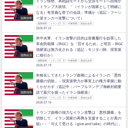
イラン情勢、再戦闘モードから交渉モードへ回帰か
－トランプ大統領、「（イランが国家として明確に
なる）有意義な形での会談」準備か（追記：フーシ
ー派タンカー攻撃について）
国際情勢
国際情勢
トランプ2．0
中東情勢
歴史社会学
2026.07.22
米中央軍、イラン攻撃の目的は覚書履行を妨害した
革命防衛隊（IRGC）を「罰するため」と明言－IRGC
強硬派は無力化される（追記：モジタバ師、現実派
に移行か）
国際経済
国際情勢
トランプ2．0
中東情勢
歴史社会学
2026.07.19
本格化してきたトランプ政権によるイランの「悪性
腫瘍の切除」－現実派勢力が事実上の権力掌握に動
くかがカギ（追記中：バーブルマンデブ海峡封鎖要
請で墓穴を掘ったイラン強硬派）
国際情勢
国際情勢
トランプ2．0
中東情勢
歴史社会学
2026.07.16
トランプ政権の強力なイラン攻撃は「悪性腫瘍」を
切除して、イラン国家の再興を支援することが真の
狙い－「与えて受ける（give and take）の時代に」