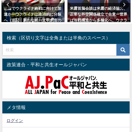
向けて加
米露首脳会談は米露の経済協力、
ネオナチのナワリヌイ氏
的に分裂
正常な外交関係確立で合意ー世界
クライナの継戦が目的か
明創造の
は冷戦構造から多極化へ、ウクラ
る核兵器を使わないロシ
イナ終戦条件合意はぼかす（追
NATO戦争
記：首脳会談日本語訳他）
2024年2月23日
検索（区切り文字は全角または半角のスペース）
2025年8月16日
政策連合・平和と共生オールジャパン
メタ情報
ログイン