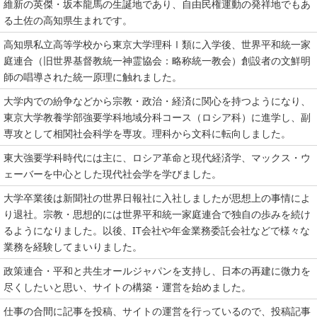
維新の英傑・坂本龍馬の生誕地であり、自由民権運動の発祥地でもあ
る土佐の高知県生まれです。
高知県私立高等学校から東京大学理科Ⅰ類に入学後、世界平和統一家
庭連合（旧世界基督教統一神霊協会：略称統一教会）創設者の文鮮明
師の唱導された統一原理に触れました。
大学内での紛争などから宗教・政治・経済に関心を持つようになり、
東京大学教養学部強要学科地域分科コース（ロシア科）に進学し、副
専攻として相関社会科学を専攻。理科から文科に転向しました。
東大強要学科時代には主に、ロシア革命と現代経済学、マックス・ウ
ェーバーを中心とした現代社会学を学びました。
大学卒業後は新聞社の世界日報社に入社しましたが思想上の事情によ
り退社。宗教・思想的には世界平和統一家庭連合で独自の歩みを続け
るようになりました。以後、IT会社や年金業務委託会社などで様々な
業務を経験してまいりました。
政策連合・平和と共生オールジャパンを支持し、日本の再建に微力を
尽くしたいと思い、サイトの構築・運営を始めました。
仕事の合間に記事を投稿、サイトの運営を行っているので、投稿記事