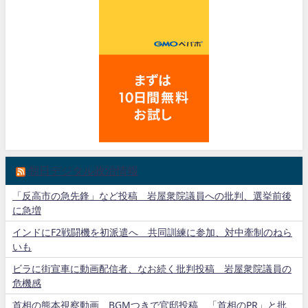
朝日デジタル政治情報
「反高市の急先鋒」など投稿 岩屋衆院議員への批判、選挙前後
に急増
インドにF2戦闘機を初派遣へ 共同訓練に参加、対中牽制のねら
いも
ビラに街宣車に動画配信者、なお続く批判投稿 岩屋衆院議員の
危機感
首相の熊本視察動画、BGMつきで官邸投稿 「首相のPR」と批