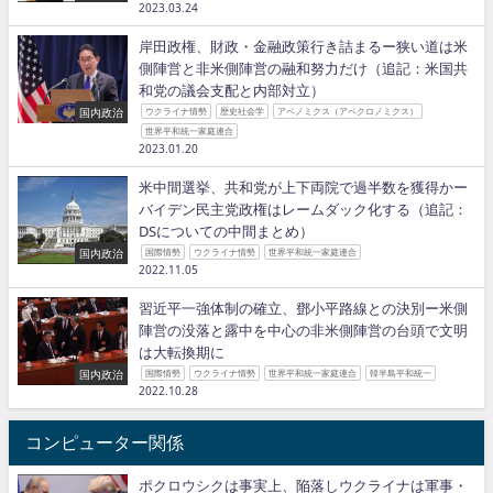
2023.03.24
岸田政権、財政・金融政策行き詰まるー狭い道は米
側陣営と非米側陣営の融和努力だけ（追記：米国共
和党の議会支配と内部対立）
国内政治
ウクライナ情勢
歴史社会学
アベノミクス（アベクロノミクス）
世界平和統一家庭連合
2023.01.20
米中間選挙、共和党が上下両院で過半数を獲得かー
バイデン民主党政権はレームダック化する（追記：
DSについての中間まとめ）
国内政治
国際情勢
ウクライナ情勢
世界平和統一家庭連合
2022.11.05
習近平一強体制の確立、鄧小平路線との決別ー米側
陣営の没落と露中を中心の非米側陣営の台頭で文明
は大転換期に
国内政治
国際情勢
ウクライナ情勢
世界平和統一家庭連合
韓半島平和統一
2022.10.28
コンピューター関係
ポクロウシクは事実上、陥落しウクライナは軍事・