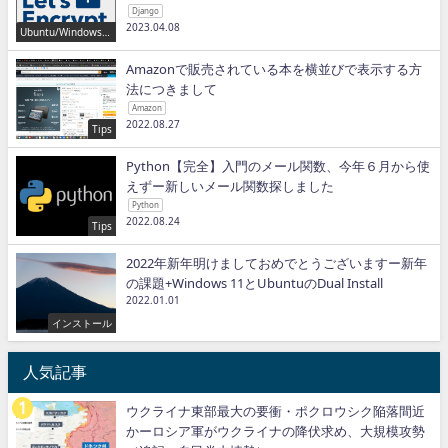
Django
2023.04.08
Ubuntu/Windows/P
ython/IT
Amazonで販売されている本を横並びで表示する方
法につきまして
Amazon
2022.08.27
Tips
Python【完全】入門のメール関数、今年６月から使
えずー新しいメール関数探しました
Python
2022.08.24
Tips
2022年新年明けましておめでとうございますー新年
の課題+Windows 11とUbuntuのDual Install
2022.01.01
インストール
人気記事
ウクライナ東部最大の要衝・ポクロウシク陥落間近
かーロシア軍がウクライナの降伏求め、大規模攻勢