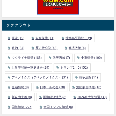
タグクラウド
憲法
(19)
安全保障
(11)
韓半島平和統一
(9)
政治
(34)
歴史社会学
(63)
経済政策
(6)
ウクライナ情勢
(183)
政界再編
(7)
中東情勢
(100)
世界平和統一家庭連合
(29)
トランプ2．0
(152)
アベノミクス（アベクロノミクス）
(31)
戦争法案
(11)
金融情勢
(8)
日本一新の会
(78)
集団的自衛権
(10)
新自由主義
(8)
国際経済情勢
(8)
2024米大統領選
(30)
国際情勢
(275)
米国インフレ情勢
(6)