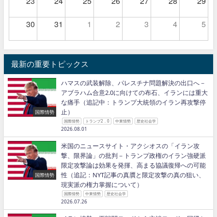
23
24
25
26
27
28
29
30
31
1
2
3
4
5
最新の重要トピックス
ハマスの武装解除、パレスチナ問題解決の出口へ－
アブラハム合意2.0に向けての布石、イランには重大
な痛手（追記中：トランプ大統領のイラン再攻撃停
止）
国際情勢
国際情勢
トランプ2．0
中東情勢
歴史社会学
2026.08.01
米国のニュースサイト・アクシオスの「イラン攻
撃、限界論」の批判－トランプ政権のイラン強硬派
限定攻撃論は効果を発揮、高まる協議復帰への可能
性（追記：NYT記事の真贋と限定攻撃の真の狙い、
国際情勢
現実派の権力掌握について）
国際情勢
中東情勢
歴史社会学
2026.07.26