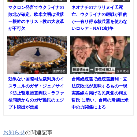
マクロン発言でウクライナの
ネオナチのナワリヌイ氏死
敗北が確定、欧米文明は没落
亡、ウクライナの継戦が目的
ー根幹のキリスト教の大改革
かー有り得る核兵器を使わな
が不可欠
いロシア・NATO戦争
国際情勢
国内政治
効果ない国際司法裁判所のイ
台湾総統選で総統選勝利・立
スラエルのガザ・ジェノサイ
法院敗北が意味するものー現
ド防止暫定措置判決－ラファ
実路線を掲げる民衆党の柯文
検問所からのガザ難民のエジ
哲氏 に勢い、台湾の帰趨は米
プト脱出が焦点
中の力関係による
お知らせ
の関連記事