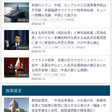
米国のイラン、中国、ロシアとの三正面軍事作戦は
不可能－米露協調でウクライナ戦争終結後、キュー
バ危機を克服、中国とも協力を
国内政治
ウクライナ情勢
トランプ2．0
中東問題
2026.02.15
始まる高市首相（清話会系）と麻生副総裁（宏池会
系）のバトル－多極化時代を踏まえぬ反共右翼思想
に基づく硬直的な外交を危惧、小川中道も絡む
国内政治
国際情勢
ウクライナ情勢
トランプ2．0
国内政治
2026.02.14
ウクライナ戦争、米露の圧力でカウントダウンへ－
反中・反露を中心とした反共右翼路線の修正迫られ
る高市首相（追記：中道の新たな展開）
国内政治
国際情勢
ウクライナ情勢
政治
2026.02.12
政策提言
衆院総選挙、「中道改革連合」が台風の目－創価学
会票と労組票が新党に流入する公算が大（補論：中
道改革連合と自民、維新議席数の構造推計）