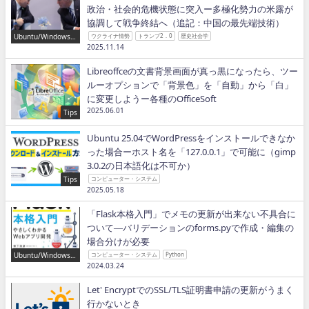
政治・社会的危機状態に突入ー多極化勢力の米露が
協調して戦争終結へ（追記：中国の最先端技術）
Ubuntu/Windows/P
ウクライナ情勢
トランプ2．0
歴史社会学
ython/IT
2025.11.14
Libreoffceの文書背景画面が真っ黒になったら、ツー
ルーオプションで「背景色」を「自動」から「白」
に変更しようー各種のOfficeSoft
2025.06.01
Tips
Ubuntu 25.04でWordPressをインストールできなか
った場合ーホスト名を「127.0.0.1」で可能に（gimp
3.0.2の日本語化は不可か）
Tips
コンピューター・システム
2025.05.18
「Flask本格入門」でメモの更新が出来ない不具合に
ついて―バリデーションのforms.pyで作成・編集の
場合分けが必要
Ubuntu/Windows/P
コンピューター・システム
Python
ython/IT
2024.03.24
Let' EncryptでのSSL/TLS証明書申請の更新がうまく
行かないとき