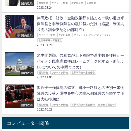
国内政治
国際情勢
ウクライナ情勢
歴史社会学
金融情勢
2023.03.24
岸田政権、財政・金融政策行き詰まるー狭い道は米
側陣営と非米側陣営の融和努力だけ（追記：米国共
和党の議会支配と内部対立）
国内政治
ウクライナ情勢
歴史社会学
アベノミクス（アベクロノミクス）
世界平和統一家庭連合
2023.01.20
米中間選挙、共和党が上下両院で過半数を獲得かー
バイデン民主党政権はレームダック化する（追記：
DSについての中間まとめ）
国内政治
国際情勢
ウクライナ情勢
世界平和統一家庭連合
2022.11.05
習近平一強体制の確立、鄧小平路線との決別ー米側
陣営の没落と露中を中心の非米側陣営の台頭で文明
は大転換期に
国内政治
国際情勢
ウクライナ情勢
世界平和統一家庭連合
韓半島平和統一
2022.10.28
コンピューター関係