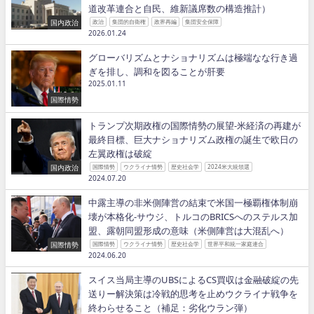
道改革連合と自民、維新議席数の構造推計）
国内政治
政治
集団的自衛権
政界再編
集団安全保障
2026.01.24
グローバリズムとナショナリズムは極端なな行き過
ぎを排し、調和を図ることが肝要
2025.01.11
国際情勢
トランプ次期政権の国際情勢の展望−米経済の再建が
最終目標、巨大ナショナリズム政権の誕生で欧日の
左翼政権は破綻
国内政治
国際情勢
ウクライナ情勢
歴史社会学
2024米大統領選
2024.07.20
中露主導の非米側陣営の結束で米国一極覇権体制崩
壊が本格化−サウジ、トルコのBRICSへのステルス加
盟、露朝同盟形成の意味（米側陣営は大混乱へ）
国際情勢
国際情勢
ウクライナ情勢
歴史社会学
世界平和統一家庭連合
2024.06.20
スイス当局主導のUBSによるCS買収は金融破綻の先
送りー解決策は冷戦的思考を止めウクライナ戦争を
終わらせること（補足：劣化ウラン弾）