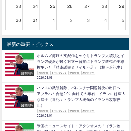
23
24
25
26
27
28
29
30
31
1
2
3
4
5
最新の重要トピックス
ホルムズ海峡の支配権をめぐりトランプ大統領とイ
ラン強硬派が鋭く対立ー背景にトランプ政権の主導
権争いと「精密誘導ミサイル不足」（校正追記中）
国際情勢
国際情勢
トランプ2．0
中東情勢
歴史社会学
2026.08.08
ハマスの武装解除、パレスチナ問題解決の出口へ－
アブラハム合意2.0に向けての布石、イランには重大
な痛手（追記：トランプ大統領のイラン再攻撃停
止）
国際情勢
国際情勢
トランプ2．0
中東情勢
歴史社会学
2026.08.01
米国のニュースサイト・アクシオスの「イラン攻