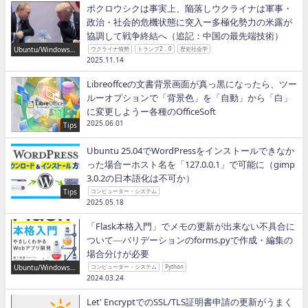
ポクロウシクは事実上、陥落しウクライナは軍事・
政治・社会的危機状態に突入ー多極化勢力の米露が
協調して戦争終結へ（追記：中国の最先端技術）
Ubuntu/Windows/P
ウクライナ情勢
トランプ2．0
歴史社会学
ython/IT
2025.11.14
Libreoffceの文書背景画面が真っ黒になったら、ツー
ルーオプションで「背景色」を「自動」から「白」
に変更しようー各種のOfficeSoft
2025.06.01
Tips
Ubuntu 25.04でWordPressをインストールできなか
った場合ーホスト名を「127.0.0.1」で可能に（gimp
3.0.2の日本語化は不可か）
Tips
コンピューター・システム
2025.05.18
「Flask本格入門」でメモの更新が出来ない不具合に
ついて―バリデーションのforms.pyで作成・編集の
場合分けが必要
Ubuntu/Windows/P
コンピューター・システム
Python
ython/IT
2024.03.24
Let' EncryptでのSSL/TLS証明書申請の更新がうまく