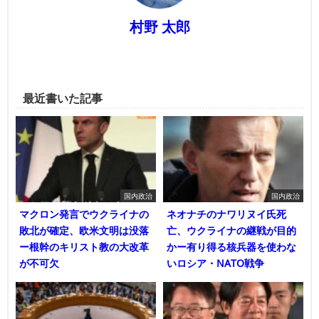
村野 太郎
最近書いた記事
国内政治
国内政治
マクロン発言でウクライナの
ネオナチのナワリヌイ氏死
敗北が確定、欧米文明は没落
亡、ウクライナの継戦が目的
ー根幹のキリスト教の大改革
かー有り得る核兵器を使わな
が不可欠
いロシア・NATO戦争