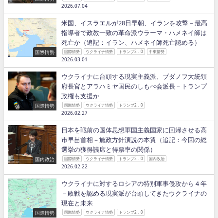
2026.07.04
米国、イスラエルが28日早朝、イランを攻撃－最高
指導者で政教一致の革命派ウラーマ・ハメネイ師は
死亡か（追記：イラン、ハメネイ師死亡認める）
国際情勢
国際情勢
ウクライナ情勢
トランプ2．0
中東情勢
2026.03.01
ウクライナに台頭する現実主義派、ブダノフ大統領
府長官とアラハミヤ国民のしもべ会派長－トランプ
政権も支援か
国際情勢
国際情勢
ウクライナ情勢
トランプ2．0
2026.02.27
日本を戦前の国体思想軍国主義国家に回帰させる高
市早苗首相－施政方針演説の本質（追記：今回の総
選挙の獲得議席と得票率の関係）
国内政治
国際情勢
ウクライナ情勢
トランプ2．0
国内政治
2026.02.22
ウクライナに対するロシアの特別軍事侵攻から４年
－敗戦を認める現実派が台頭してきたウクライナの
現在と未来
国際情勢
国際情勢
ウクライナ情勢
トランプ2．0