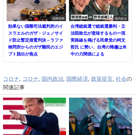
国際情勢
国内政治
効果ない国際司法裁判所のイ
台湾総統選で総統選勝利・立
スラエルのガザ・ジェノサイ
法院敗北が意味するものー現
ド防止暫定措置判決－ラファ
実路線を掲げる民衆党の柯文
検問所からのガザ難民のエジ
哲氏 に勢い、台湾の帰趨は米
プト脱出が焦点
中の力関係による
コロナ
,
コロナ
,
国内政治
,
国際経済
,
政策提言
,
社会
の
関連記事