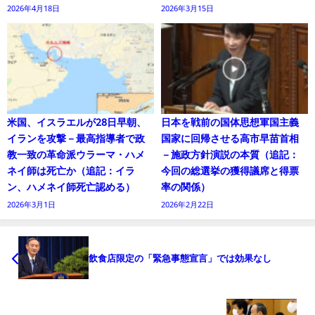
2026年4月18日
2026年3月15日
米国、イスラエルが28日早朝、
日本を戦前の国体思想軍国主義
イランを攻撃－最高指導者で政
国家に回帰させる高市早苗首相
教一致の革命派ウラーマ・ハメ
－施政方針演説の本質（追記：
ネイ師は死亡か（追記：イラ
今回の総選挙の獲得議席と得票
ン、ハメネイ師死亡認める）
率の関係）
2026年3月1日
2026年2月22日
飲食店限定の「緊急事態宣言」では効果なし