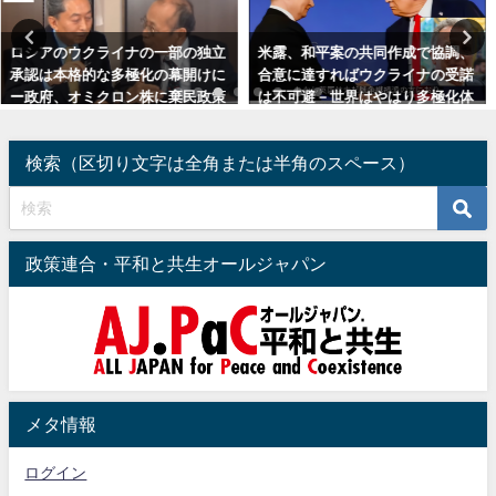
米露、和平案の共同作成で協調、
原油・天然ガスは人民元、ルーブ
合意に達すればウクライナの受諾
ルで決済へー新年は米側陣営と非
は不可避－世界はやはり多極化体
米側陣営の対立がさらに深化・拡
制に大転換（追記予定：ウクライ
大（追記：植草一秀氏の見通し）
ナ政治状況）
2023年1月1日
検索（区切り文字は全角または半角のスペース）
2025年12月3日
政策連合・平和と共生オールジャパン
メタ情報
ログイン