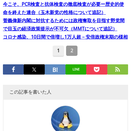
今こそ、PCR検査と抗体検査の徹底検査が必要ー歴史的使
命を終えた連合（玉木新党の性格について追記）
菅義偉新内閣に対抗するためには政権奪取を目指す野党間
で目玉の経済政策提示が不可欠（MMTについて追記）
コロナ感染、10日間で倍増し1万人超－安倍政権末期の様相
1
2
LINE
この記事を書いた人