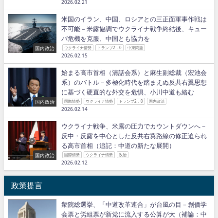
2026.02.21
米国のイラン、中国、ロシアとの三正面軍事作戦は
不可能－米露協調でウクライナ戦争終結後、キュー
バ危機を克服、中国とも協力を
国内政治
ウクライナ情勢
トランプ2．0
中東問題
2026.02.15
始まる高市首相（清話会系）と麻生副総裁（宏池会
系）のバトル－多極化時代を踏まえぬ反共右翼思想
に基づく硬直的な外交を危惧、小川中道も絡む
国内政治
国際情勢
ウクライナ情勢
トランプ2．0
国内政治
2026.02.14
ウクライナ戦争、米露の圧力でカウントダウンへ－
反中・反露を中心とした反共右翼路線の修正迫られ
る高市首相（追記：中道の新たな展開）
国内政治
国際情勢
ウクライナ情勢
政治
2026.02.12
政策提言
衆院総選挙、「中道改革連合」が台風の目－創価学
会票と労組票が新党に流入する公算が大（補論：中