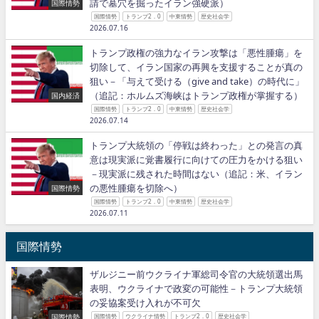
請で墓穴を掘ったイラン強硬派）
国際情勢
国際情勢
トランプ2．0
中東情勢
歴史社会学
2026.07.16
トランプ政権の強力なイラン攻撃は「悪性腫瘍」を
切除して、イラン国家の再興を支援することが真の
狙い－「与えて受ける（give and take）の時代に」
（追記：ホルムズ海峡はトランプ政権が掌握する）
国内経済
国際情勢
トランプ2．0
中東情勢
歴史社会学
2026.07.14
トランプ大統領の「停戦は終わった」との発言の真
意は現実派に覚書履行に向けての圧力をかける狙い
－現実派に残された時間はない（追記：米、イラン
の悪性腫瘍を切除へ）
国際情勢
国際情勢
トランプ2．0
中東情勢
歴史社会学
2026.07.11
国際情勢
ザルジニー前ウクライナ軍総司令官の大統領選出馬
表明、ウクライナで政変の可能性－トランプ大統領
の妥協案受け入れが不可欠
国際情勢
国際情勢
ウクライナ情勢
トランプ2．0
歴史社会学