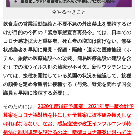
今やるべきこと
飲食店の営業活動短縮と不要不急の外出禁止を要請するだ
けが目的の今回の「緊急事態宣言再発令」ては、日本での
コロナ感染拡大と重症者、死亡者の増加は防げない。無症
状感染者を早期に発見・保護・隔離・適切な医療施設（ホ
テル、旅館の医療施設への改装、簡易医療施設の建設を含
む）での抗ウイルス剤の治療が不可欠。新型ワクチンにつ
いては、接種を開始している英国の状況を確認して、接種
の順番を定め希望者に接種する（与党、野党を問わず国会
議員も早期に接種する必要）。
そのためには、
2020年度補正予算案、2021年度一版会計予
算案をコロナ禍対策を柱にした予算案に抜本組み換えしな
ければならない。なお、感染症法や改正インフルエンザ特
措法に罰則規定を設けるのは、新型コロナ事案に限っては