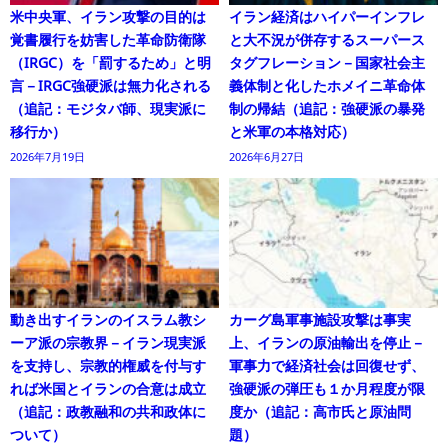
米中央軍、イラン攻撃の目的は
イラン経済はハイパーインフレ
覚書履行を妨害した革命防衛隊
と大不況が併存するスーパース
（IRGC）を「罰するため」と明
タグフレーション－国家社会主
言－IRGC強硬派は無力化される
義体制と化したホメイニ革命体
（追記：モジタバ師、現実派に
制の帰結（追記：強硬派の暴発
移行か）
と米軍の本格対応）
2026年7月19日
2026年6月27日
動き出すイランのイスラム教シ
カーグ島軍事施設攻撃は事実
ーア派の宗教界－イラン現実派
上、イランの原油輸出を停止－
を支持し、宗教的権威を付与す
軍事力で経済社会は回復せず、
れば米国とイランの合意は成立
強硬派の弾圧も１か月程度が限
（追記：政教融和の共和政体に
度か（追記：高市氏と原油問
ついて）
題）