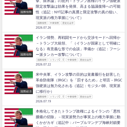
撃、限界論」の批判－トランプ政権のイラン強硬派
限定攻撃論は効果を発揮、高まる協議復帰への可能
性（追記：NYT記事の真贋と限定攻撃の真の狙い、
国際情勢
現実派の権力掌握について）
国際情勢
中東情勢
歴史社会学
2026.07.26
イラン情勢、再戦闘モードから交渉モードへ回帰か
－トランプ大統領、「（イランが国家として明確に
なる）有意義な形での会談」準備か（追記：フーシ
ー派タンカー攻撃について）
国際情勢
国際情勢
トランプ2．0
中東情勢
歴史社会学
2026.07.22
米中央軍、イラン攻撃の目的は覚書履行を妨害した
革命防衛隊（IRGC）を「罰するため」と明言－IRGC
強硬派は無力化される（追記：モジタバ師、現実派
に移行か）
国際経済
国際情勢
トランプ2．0
中東情勢
歴史社会学
2026.07.19
本格化してきたトランプ政権によるイランの「悪性
腫瘍の切除」－現実派勢力が事実上の権力掌握に動
くかがカギ（追記中：バーブルマンデブ海峡封鎖要