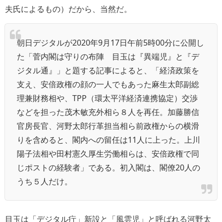
夫氏によるもの）だから、当然だ。
朝日デジタルが2020年9月17日午前5時00分に公開し
た「
菅内閣は守りの布陣 目玉は『異端児』と『デ
ジタル通』
」と題する記事によると、「経済政策を
支え、安倍政権の顔の一人でもあった麻生太郎副総
理兼財務相や、TPP（環太平洋経済連携協定）交渉
などを担った茂木敏充外相ら８人を再任。加藤勝信
官房長官、河野太郎行革担当相ら前政権からの横滑
りを含めると、閣内への留任は11人に上った。上川
陽子法相や田村憲久厚生労働相らは、安倍政権で同
じポストの経験者」である。初入閣は、閣僚20人の
うち５人だけ。
目玉は「デジタル疔」新設と「風雲児」と呼ばれる河野太