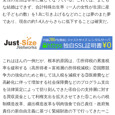
な結婚はできず、合計特殊出生率（一人の女性が生涯に産
む子どもの数）を1.8に引き上げるなどのことは夢のまた夢
であり、現在の約1.4人からさらに低下することは確実だ。
これはほんの一例だが、根本的原因は、①所得税の累進税
率を緩和する（高所得者＝富裕層の所得税減税）②国際競
争力の強化のためと称して法人税を減税する③医療費など
高齢化に伴って増加する社会保障費などのプログラム支出
を法律策定によって切り刻んできた④自公の支持層に対す
る買収資金として利権支出を拡大させてきた⑤これらの税
制構造改革、歳出構造改革を弱肉強食で自己責任・政府無
責任の新自由主義に基づく緊縮財政の下で行ってきたーこ