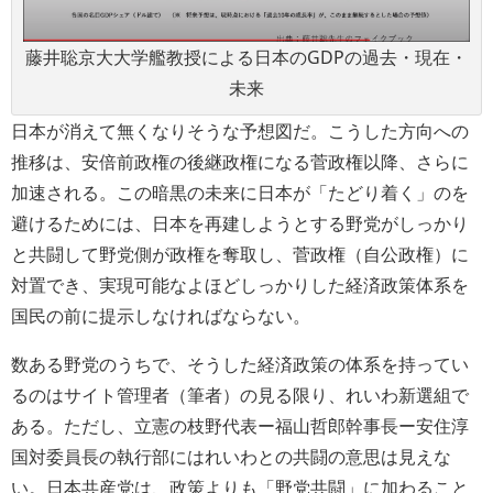
藤井聡京大大学艦教授による日本のGDPの過去・現在・
未来
日本が消えて無くなりそうな予想図だ。こうした方向への
推移は、安倍前政権の後継政権になる菅政権以降、さらに
加速される。この暗黒の未来に日本が「たどり着く」のを
避けるためには、日本を再建しようとする野党がしっかり
と共闘して野党側が政権を奪取し、菅政権（自公政権）に
対置でき、実現可能なよほどしっかりした経済政策体系を
国民の前に提示しなければならない。
数ある野党のうちで、そうした経済政策の体系を持ってい
るのはサイト管理者（筆者）の見る限り、れいわ新選組で
ある。ただし、立憲の枝野代表ー福山哲郎幹事長ー安住淳
国対委員長の執行部にはれいわとの共闘の意思は見えな
い。日本共産党は、政策よりも「野党共闘」に加わること