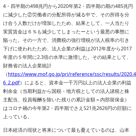
4・四半期の498兆円から2020年第2・四半期の期の485兆円
に減少した②労働者の分配所得が減る中で、その所得を分
け合う人数だけが増加したため、結果として、一人当たり
実質賃金は６％も減少してしまったーという最悪の事態に
陥った。その一方で、消費税の強行増税が法人税率の引き
下げに使われたため、法人企業の利益は2012年度から2017
年度の５年間に2.3倍の水準に激増した。その結果として、
財務省の法人企業統計
（
https://www.mof.go.jp/pri/reference/ssc/results/2020.4
6_2.pdf
）によると、資本金一千万円以上の法人企業の利益
剰余金（当期利益から国税・地方税としての法人諸税と株
主配当、役員報酬を除いた残りの累計金額＝内部留保金）
はコロナ禍の今年第2・四半期でさえ521兆2626円の巨額に
上っている。
日本経済の現状と将来について最も憂えているのは、山本