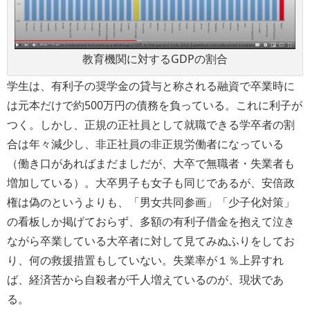
教育機関に対するGDPの割合
学生は、有利子の奨学金の貸与と称される融資で卒業時に
は元本だけで約500万円の債務を負っている。これに利子が
つく。しかし、正規の正社員として就職できる学卒者の割
合は年々減少し、非正社員の非正規労働者になっている
（働き口があればまだましだが、大卒で無職者・失業者も
増加している）。大卒男子も女子も同じであるが、安倍政
権は偽のというよりも、「男女共同参画」「少子化対策」
の看板しか掲げておらず、多額の有利子借金を抱えて泣き
ながら卒業している大卒者に対して見てみぬふりをしてお
り、何の救援措置もしていない。失業率が１％上昇すれ
ば、経済苦から自殺者が千人増えているのが、現状であ
る。