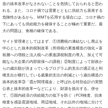
造の抜本改革がなされないことを危惧しておられると思わ
れる。また、コロナ禍では需要とともに供給力も蒸発する
危険性があるから、MMTを応用する場合には、コロナ禍の
下にあっても供給能力を確保することが極めて重要だ。最
大の問題は、食糧の確保である。
サイト管理者としてはまず、①消費税の凍結ないし廃止を
中心とした抜本的税制改革（所得税の累進構造の強化＝富
裕層への増税と法人税への累進課税制度の導入、加えて可
能なら大企業の内部留保への課税）②制度によって財政か
らの歳出額が決まっているプログラム的支出の適正化と利
権支出が横行している裁量的支出の削減という歳出構造の
抜本的改革③「霞が関埋蔵金」と呼ばれる特別会計の実態
公表と抜本的改革ーなどにより、財源を捻出する。併せ
て、①国内経済の供給能力の低下を防ぐ（PCR検査、抗体
検査を感染震源地域、周辺地域、それ以外の地域に分けて