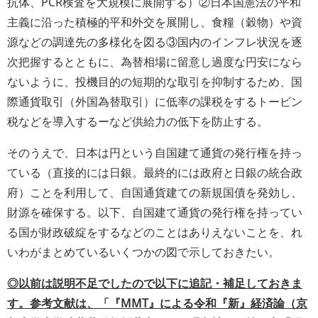
抗体、PCR検査を大規模に展開する）②日本国憲法の平和
主義に沿った積極的平和外交を展開し、食糧（穀物）や資
源などの調達先の多様化を図る③国内のインフレ状況を逐
次把握するとともに、為替相場に留意し過度な円安になら
ないように、投機目的の短期的な取引を抑制するため、国
際通貨取引（外国為替取引）に低率の課税をするトービン
税などを導入するーなど供給力の低下を防止する。
そのうえで、日本は円という自国建て通貨の発行権を持っ
ている（直接的には日銀。最終的には政府と日銀の統合政
府）ことを利用して、自国通貨建ての新規国債を発効し、
財源を確保する。以下、自国建て通貨の発行権を持ってい
る国が財政破綻をするなどのことはありえないことを、れ
いわがまとめているいくつかの図で示しておきたい。
◎以前は説明不足でしたので以下に追記・補足しておきま
す。参考文献は、「『MMT』による令和『新』経済論（京