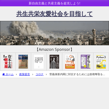
新自由主義と共産主義を超克しよう!
共生共栄友愛社会を目指して
【Amazon Sponsor】
ホーム
政策提言
コロナ
菅義偉新内閣に対抗するためには政権奪取を目
指す野党間で目玉の経済政策提示が不可欠（MMTについて追記）