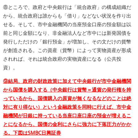
⑧ところで、政府と中央銀行は「統合政府」の構成組織だ
から、統合政府は誰からも「借り」などない状況を作り出
せる。そして、市中金融機関の当座預金口座の預金額は以
前と同じ金額になり、非金融法人など市中には新発国債を
発行しただけの「銀行預金」が増加し、その文だけの貨幣
が創造される。この資産（貨幣）によって実物資産が形成
されれば、それは統合政府の実物資産になる（公共投
資）。
⑨結局、政府の財政政策に加えて中央銀行が市中金融機関
から国債を購入する（中央銀行は貨幣＝通貨の発行権を持
っているから、国債購入の原資が無くなるなどのことは絶
対に有り得ない）という金融政策を同時に行えば、市中金
融機関が日銀に持っている当座口座口座の預金が増えるこ
とになるから、国債の金利にさらに強力に下落圧力がかか
る。下図はSMBC日興証券