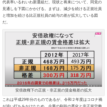
代表率いるれいわ新選組だ。現状と将来について、同党の
見通しを下図にかかげる。まずは、減少を続ける正規社員
と増加を続ける比正規社員の給与の差が拡大している図
だ。
安倍政権下の正規・非正規の賃金格差の拡大
これは平成29年分のものであるが、令和２年度はコロナ禍
が追い打ちをかけたため、企業の利益の悪化と非正規労働