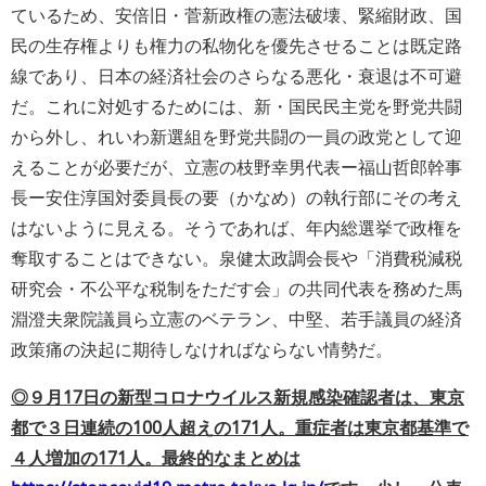
ているため、安倍旧・菅新政権の憲法破壊、緊縮財政、国
民の生存権よりも権力の私物化を優先させることは既定路
線であり、日本の経済社会のさらなる悪化・衰退は不可避
だ。これに対処するためには、新・国民民主党を野党共闘
から外し、れいわ新選組を野党共闘の一員の政党として迎
えることが必要だが、立憲の枝野幸男代表ー福山哲郎幹事
長ー安住淳国対委員長の要（かなめ）の執行部にその考え
はないように見える。そうであれば、年内総選挙で政権を
奪取することはできない。泉健太政調会長や「消費税減税
研究会・不公平な税制をただす会」の共同代表を務めた馬
淵澄夫衆院議員ら立憲のベテラン、中堅、若手議員の経済
政策痛の決起に期待しなければならない情勢だ。
◎９月17日の新型コロナウイルス新規感染確認者は、東京
都で３日連続の100人超えの171人。重症者は東京都基準で
４人増加の171人。最終的なまとめは