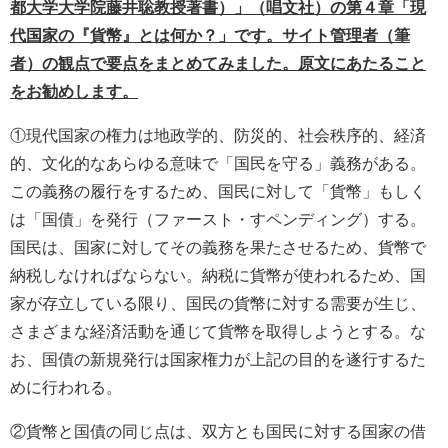
都大学大学院藤井聡教授著書）」（唱文社）の第４章「現
代国家の『貨幣』とは何か？」です。サイト管理者（筆
者）の観点で要点をまとめてみました。原文にあたること
をお勧めします。
①現代国家の権力は地政学的、防災的、社会秩序的、経済
的、文化的なあらゆる意味で「国民を守る」義務がある。
この義務の履行をするため、国民に対して「貨幣」もしく
は「国債」を発行（ファースト・すペンディング）する。
国民は、国家に対してその義務を果たさせるため、貨幣で
納税しなければならない。納税に貨幣が使われるため、国
家が存立している限り、国民の貨幣に対する需要が生じ、
さまざまな経済活動を通じて貨幣を取得しようとする。な
お、国債の新規発行は国家権力が上記の目的を遂行するた
めに行われる。
②貨幣と国債の同じ点は、双方とも国民に対する国家の借