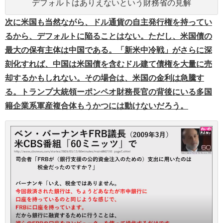
デフォルトはありえないという財務省の見解
次に米国も当然ながら、ドル通貨の自主発行権を持ってい
るから、デフォルトに陥ることはない。ただし、米国債の
最大の保有主体は中国である。「新米中冷戦」がさらに深
刻化すれば、中国は米国債を含むドル建て債権を大量に売
却するかもしれない。その場合は、米国の金利は急騰す
る。トランプ大統領ーポンペオ財務長官の背後にいる多国
籍企業系軍産複合体もうかつには動けないだろう。