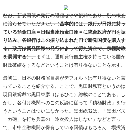
なお、新規国債の発行の過程はやや複雑であり、別の機会
に譲らせていただきたい（
基本的には、銀行が日銀に持っ
ている預金口座＝日銀当座預金口座＝に統合政府が円を振
り込み、各銀行はこの振り込まれた円で新発国債を購入す
る。政府は新発国際の発行によって得た資金で、積極財政
を展開する
）。
まずは、通貨発行自主権を持っている国が
財政破綻をするなどということは有り得ないことを示す。
最初に、日本の財務省自身がデフォルトは有り得ないと言
っていることを紹介する。ここで、黒田財務官というのは
現日銀総裁の黒田東彦（はるひこ）総裁のことである。し
かし、各付け機関へのこの反論に従って「積極財政」を行
うということはついになかった。黒田総裁は、「黒田バズ
ーカ砲」を打ち兵器の「逐次投入はしない」などと言っ
て、市中金融機関が保有している国債はもちろん上場投資