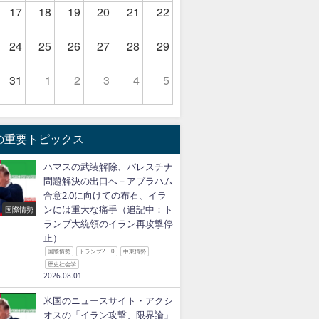
17
18
19
20
21
22
24
25
26
27
28
29
31
1
2
3
4
5
の重要トピックス
ハマスの武装解除、パレスチナ
問題解決の出口へ－アブラハム
合意2.0に向けての布石、イラ
ンには重大な痛手（追記中：ト
国際情勢
ランプ大統領のイラン再攻撃停
止）
国際情勢
トランプ2．0
中東情勢
歴史社会学
2026.08.01
米国のニュースサイト・アクシ
オスの「イラン攻撃、限界論」