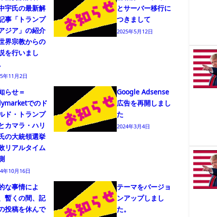
中宇氏の最新解
とサーバー移行に
記事「トランプ
つきまして
アジア」の紹介
2025年5月12日
世界宗教からの
説を行いまし
。
25年11月2日
知らせ＝
Google Adsense
lymarketでのド
広告を再開しまし
ルド・トランプ
た
とカマラ・ハリ
2024年3月4日
氏の大統領選挙
敗リアルタイム
測
24年10月16日
的な事情によ
テーマをバージョ
、暫くの間、記
ンアップしまし
の投稿を休んで
た。