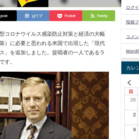
ログイ
post
はてブ
Pocket
Feedly
投稿フ
型コロナウイルス感染防止対策と経済の大幅
コメン
策）に必要と思われる米国で出現した「現代
WordP
ス」を追加しました。提唱者の一人であるラ
です。
カレ
日
26
2
9