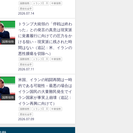
国際情勢
トランプ2．0
中東情勢
歴史社会学
2026.07.14
トランプ大統領の「停戦は終わ
った」との発言の真意は現実派
に覚書履行に向けての圧力をか
ける狙い－現実派に残された時
国際情勢
間はない（追記：米、イランの
悪性腫瘍を切除へ）
国際情勢
トランプ2．0
中東情勢
歴史社会学
2026.07.11
米国、イランの戦闘再開は一時
的である可能性－最悪の場合は
イラン国民の大量難民発生でイ
ラン国家が事実上崩壊（追記：
国際情勢
イラン再興に向けて）
国際情勢
トランプ2．0
中東情勢
歴史社会学
2026.07.09