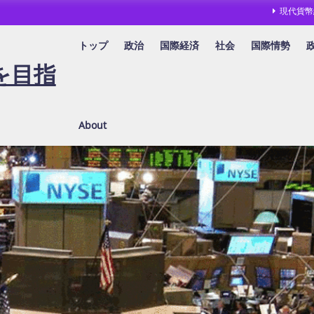
現代貨幣
トップ
政治
国際経済
社会
国際情勢
を目指
About