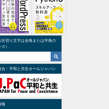
（区切り文字は全角または半角の
ース）
連合・平和と共生オールジャパン
情報