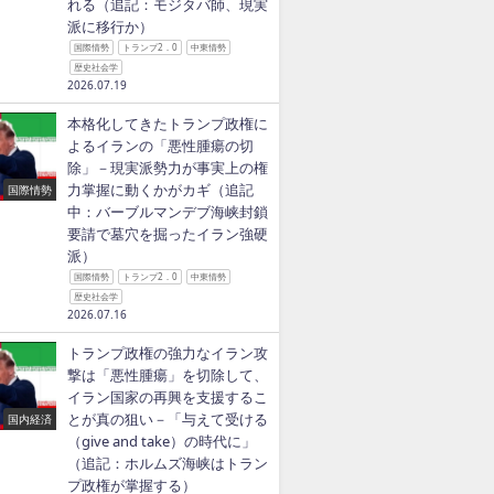
れる（追記：モジタバ師、現実
派に移行か）
国際情勢
トランプ2．0
中東情勢
歴史社会学
2026.07.19
本格化してきたトランプ政権に
よるイランの「悪性腫瘍の切
除」－現実派勢力が事実上の権
力掌握に動くかがカギ（追記
国際情勢
中：バーブルマンデブ海峡封鎖
要請で墓穴を掘ったイラン強硬
派）
国際情勢
トランプ2．0
中東情勢
歴史社会学
2026.07.16
トランプ政権の強力なイラン攻
撃は「悪性腫瘍」を切除して、
イラン国家の再興を支援するこ
とが真の狙い－「与えて受ける
国内経済
（give and take）の時代に」
（追記：ホルムズ海峡はトラン
プ政権が掌握する）