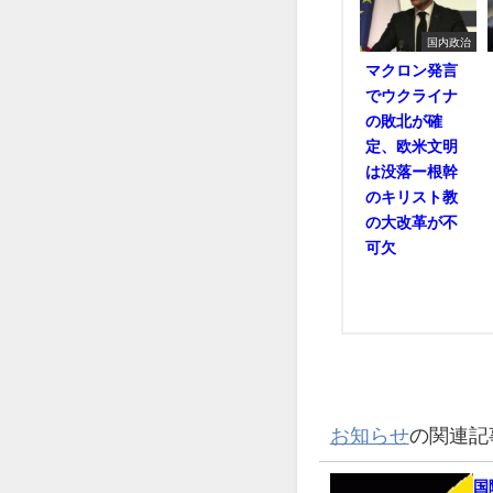
国内政治
マクロン発言
でウクライナ
の敗北が確
定、欧米文明
は没落ー根幹
のキリスト教
の大改革が不
可欠
お知らせ
の関連記
国