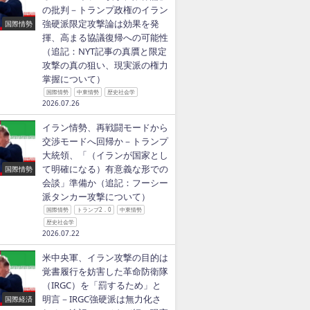
の批判－トランプ政権のイラン
強硬派限定攻撃論は効果を発
国際情勢
揮、高まる協議復帰への可能性
（追記：NYT記事の真贋と限定
攻撃の真の狙い、現実派の権力
掌握について）
国際情勢
中東情勢
歴史社会学
2026.07.26
イラン情勢、再戦闘モードから
交渉モードへ回帰か－トランプ
大統領、「（イランが国家とし
て明確になる）有意義な形での
国際情勢
会談」準備か（追記：フーシー
派タンカー攻撃について）
国際情勢
トランプ2．0
中東情勢
歴史社会学
2026.07.22
米中央軍、イラン攻撃の目的は
覚書履行を妨害した革命防衛隊
（IRGC）を「罰するため」と
明言－IRGC強硬派は無力化さ
国際経済