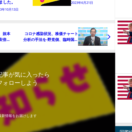
ました。
2023年6月21日
23年10月13日
、抜本
コロナ感染状況、株価チャート
安倍政
分析の手法を−野党側、臨時国会
への備
開催を要求（危機に直面する28
日の全国感染者数追記中）
記事が気に入ったら
フォローしよう
最新情報をお届けします