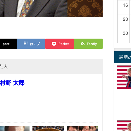
16
23
30
post
はてブ
Pocket
Feedly
最新
た人
村野 太郎