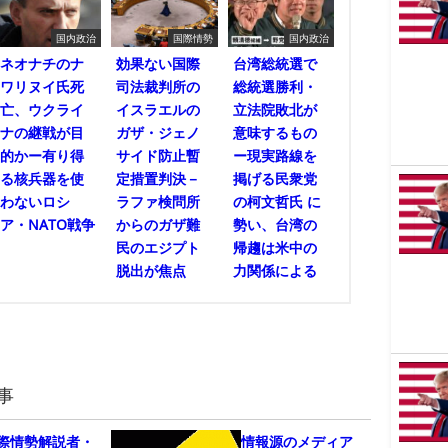
国内政治
国際情勢
国内政治
ネオナチのナ
効果ない国際
台湾総統選で
ワリヌイ氏死
司法裁判所の
総統選勝利・
亡、ウクライ
イスラエルの
立法院敗北が
ナの継戦が目
ガザ・ジェノ
意味するもの
的かー有り得
サイド防止暫
ー現実路線を
る核兵器を使
定措置判決－
掲げる民衆党
わないロシ
ラファ検問所
の柯文哲氏 に
ア・NATO戦争
からのガザ難
勢い、台湾の
民のエジプト
帰趨は米中の
脱出が焦点
力関係による
事
際情勢解説者・
情報源のメディア