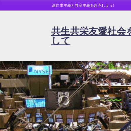
新自由主義と共産主義を超克しよう!
共生共栄友愛社会
して