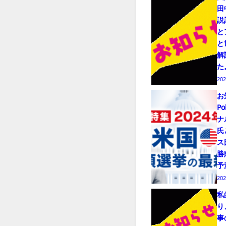
田
説
と
と
解
た
20
お
Po
ナ
氏
ス
勝
予
20
私
り
事