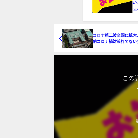
い
20
コロナ第二波全国に拡大
的コロナ禍対策打てない
権−政権維持の9月総選挙
え急務
この