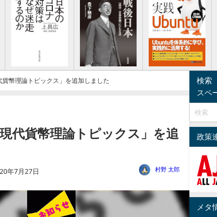
検索
代貨幣理論トピックス」を追加しました
スペ
現代貨幣理論トピックス」を追
政策
村野 太郎
020年7月27日
メタ