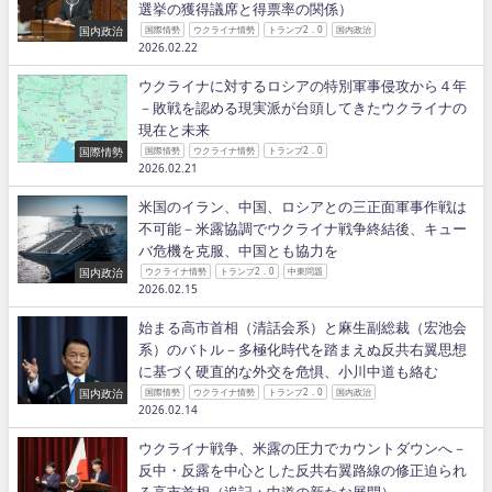
選挙の獲得議席と得票率の関係）
国内政治
国際情勢
ウクライナ情勢
トランプ2．0
国内政治
2026.02.22
ウクライナに対するロシアの特別軍事侵攻から４年
－敗戦を認める現実派が台頭してきたウクライナの
現在と未来
国際情勢
国際情勢
ウクライナ情勢
トランプ2．0
2026.02.21
米国のイラン、中国、ロシアとの三正面軍事作戦は
不可能－米露協調でウクライナ戦争終結後、キュー
バ危機を克服、中国とも協力を
国内政治
ウクライナ情勢
トランプ2．0
中東問題
2026.02.15
始まる高市首相（清話会系）と麻生副総裁（宏池会
系）のバトル－多極化時代を踏まえぬ反共右翼思想
に基づく硬直的な外交を危惧、小川中道も絡む
国内政治
国際情勢
ウクライナ情勢
トランプ2．0
国内政治
2026.02.14
ウクライナ戦争、米露の圧力でカウントダウンへ－
反中・反露を中心とした反共右翼路線の修正迫られ