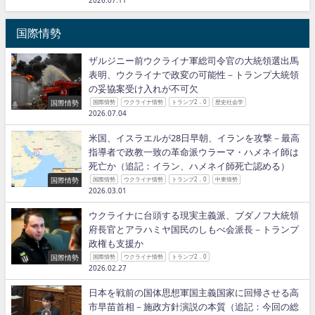
2026.07.11
国際情勢
ザルジニー前ウクライナ軍総司令官の大統領選出馬
表明、ウクライナで政変の可能性－トランプ大統領
の妥協案受け入れが不可欠
国際情勢
国際情勢
ウクライナ情勢
トランプ2．0
歴史社会学
2026.07.04
米国、イスラエルが28日早朝、イランを攻撃－最高
指導者で政教一致の革命派ウラーマ・ハメネイ師は
死亡か（追記：イラン、ハメネイ師死亡認める）
国際情勢
国際情勢
ウクライナ情勢
トランプ2．0
中東情勢
2026.03.01
ウクライナに台頭する現実主義派、ブダノフ大統領
府長官とアラハミヤ国民のしもべ会派長－トランプ
政権も支援か
国際情勢
国際情勢
ウクライナ情勢
トランプ2．0
2026.02.27
日本を戦前の国体思想軍国主義国家に回帰させる高
市早苗首相－施政方針演説の本質（追記：今回の総