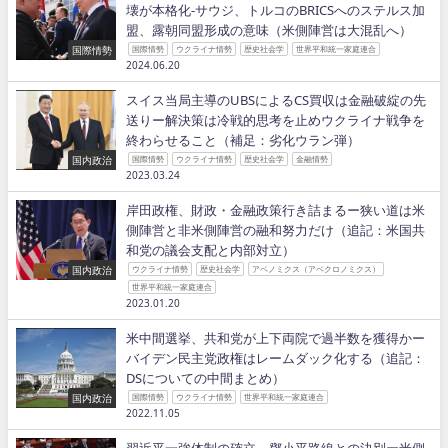
壊が本格化−サウジ、トルコのBRICSへのステルス加
盟、露朝同盟形成の意味（米側陣営は大混乱へ）
国際情勢
国際情勢
ウクライナ情勢
歴史社会学
世界平和統一家庭連合
2024.06.20
スイス当局主導のUBSによるCS買収は金融破綻の先
送りー解決策は冷戦的思考を止めウクライナ戦争を
終わらせること（補足：劣化ウラン弾）
国内政治
国際情勢
ウクライナ情勢
歴史社会学
金融情勢
2023.03.24
岸田政権、財政・金融政策行き詰まるー狭い道は米
側陣営と非米側陣営の融和努力だけ（追記：米国共
和党の議会支配と内部対立）
国内政治
ウクライナ情勢
歴史社会学
アベノミクス（アベクロノミクス）
世界平和統一家庭連合
2023.01.20
米中間選挙、共和党が上下両院で過半数を獲得かー
バイデン民主党政権はレームダック化する（追記：
DSについての中間まとめ）
国内政治
国際情勢
ウクライナ情勢
世界平和統一家庭連合
2022.11.05