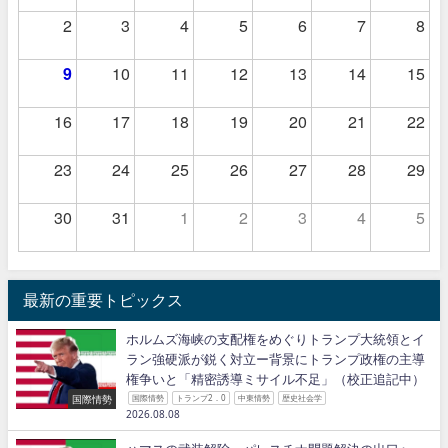
2
3
4
5
6
7
8
9
10
11
12
13
14
15
16
17
18
19
20
21
22
23
24
25
26
27
28
29
30
31
1
2
3
4
5
最新の重要トピックス
ホルムズ海峡の支配権をめぐりトランプ大統領とイ
ラン強硬派が鋭く対立ー背景にトランプ政権の主導
権争いと「精密誘導ミサイル不足」（校正追記中）
国際情勢
国際情勢
トランプ2．0
中東情勢
歴史社会学
2026.08.08