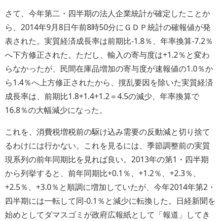
さて、今年第二・四半期の法人企業統計が確定したことか
ら、2014年9月8日午前8時50分にＧＤＰ統計の確報値が発
表された。実質経済成長率は前期比-1.8％、年率換算-7.2％
へ下方修正された。ただし、輸入の寄与度は+1.2％と変わ
らなかったが、民間在庫品増加の寄与度が速報値の1.0％か
ら1.4％へ上方修正されたから、撹乱要因を除いた実質経済
成長率は、前期比1.8+1.4+1.2＝4.5の減少、年率換算で
16.8％の大幅減少になった。
これを、消費税増税前の駆け込み需要の反動減と切り捨て
るわけには行かない。これを見るには、季節調整前の実質
現系列の前年同期比を見れば良い。2013年の第1・四半期
から列挙すると、前年同期比+0.1％、+1.2％、+2.3％、
+2.5％、+3.0％と順調に増加していたが、今年2014年第2・
四半期には一転して同-0.1％と減少に転換した。日経新聞を
始めとしてダマスゴミが政府広報紙として「報道」してき