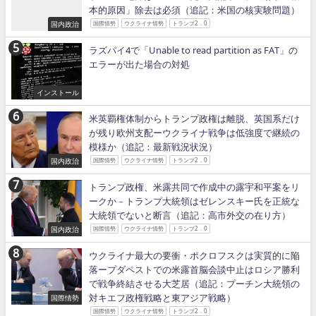
本的原因」除去は必須（追記：米国の核実験問題）
国内政治
国際情勢
ウクライナ情勢
トランプ2．0
ラズパイ4で「Unable to read partition as FAT」の
エラーが出た場合の対処
インストール
米英覇権体制からトランプ政権は離脱、英国系だけ
が残り欧州支配ーウクライナ戦争は低強度で継続の
模様か（追記：最新戦況状況）
国内政治
国際情勢
ウクライナ情勢
トランプ2．0
トランプ政権、米露共同で作成中の露宇和平案をリ
ークか－トランプ大統領はゼレンスキー氏を正統な
大統領でないと断言（追記：高市外交の在り方）
国内政治
国際情勢
ウクライナ情勢
トランプ2．0
ウクライナ最大の要衝・ポクロフスクは実質的に陥
落ープダペストでの米露首脳会談中止はロシア勝利
で戦争終結させる大芝居（追記：プーチン大統領の
対キエフ政権戦略と東アジア戦略）
国際情勢
国際情勢
ウクライナ情勢
トランプ2．0