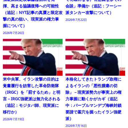
揮、高まる協議復帰への可能性
会談」準備か（追記：フーシー
（追記：NYT記事の真贋と限定攻
派タンカー攻撃について）
撃の真の狙い、現実派の権力掌
2026年7月22日
握について）
2026年7月26日
米中央軍、イラン攻撃の目的は
本格化してきたトランプ政権に
覚書履行を妨害した革命防衛隊
よるイランの「悪性腫瘍の切
（IRGC）を「罰するため」と明
除」－現実派勢力が事実上の権
言－IRGC強硬派は無力化される
力掌握に動くかがカギ（追記
（追記：モジタバ師、現実派に
中：バーブルマンデブ海峡封鎖
移行か）
要請で墓穴を掘ったイラン強硬
派）
2026年7月19日
2026年7月16日