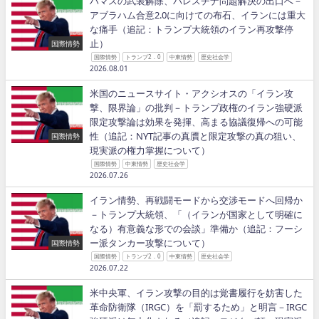
ハマスの武装解除、パレスチナ問題解決の出口へ－
アブラハム合意2.0に向けての布石、イランには重大
な痛手（追記：トランプ大統領のイラン再攻撃停
止）
国際情勢
国際情勢
トランプ2．0
中東情勢
歴史社会学
2026.08.01
米国のニュースサイト・アクシオスの「イラン攻
撃、限界論」の批判－トランプ政権のイラン強硬派
限定攻撃論は効果を発揮、高まる協議復帰への可能
性（追記：NYT記事の真贋と限定攻撃の真の狙い、
国際情勢
現実派の権力掌握について）
国際情勢
中東情勢
歴史社会学
2026.07.26
イラン情勢、再戦闘モードから交渉モードへ回帰か
－トランプ大統領、「（イランが国家として明確に
なる）有意義な形での会談」準備か（追記：フーシ
ー派タンカー攻撃について）
国際情勢
国際情勢
トランプ2．0
中東情勢
歴史社会学
2026.07.22
米中央軍、イラン攻撃の目的は覚書履行を妨害した
革命防衛隊（IRGC）を「罰するため」と明言－IRGC