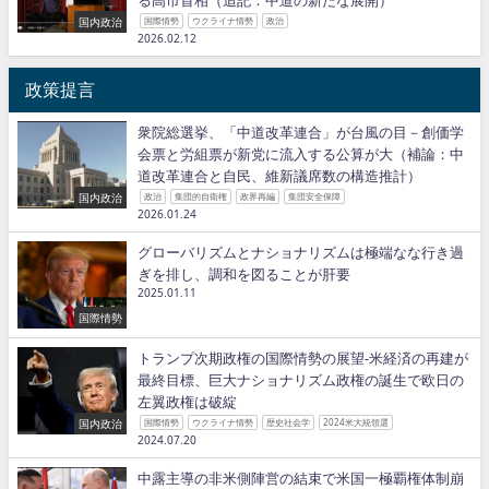
る高市首相（追記：中道の新たな展開）
国内政治
国際情勢
ウクライナ情勢
政治
2026.02.12
政策提言
衆院総選挙、「中道改革連合」が台風の目－創価学
会票と労組票が新党に流入する公算が大（補論：中
道改革連合と自民、維新議席数の構造推計）
国内政治
政治
集団的自衛権
政界再編
集団安全保障
2026.01.24
グローバリズムとナショナリズムは極端なな行き過
ぎを排し、調和を図ることが肝要
2025.01.11
国際情勢
トランプ次期政権の国際情勢の展望−米経済の再建が
最終目標、巨大ナショナリズム政権の誕生で欧日の
左翼政権は破綻
国内政治
国際情勢
ウクライナ情勢
歴史社会学
2024米大統領選
2024.07.20
中露主導の非米側陣営の結束で米国一極覇権体制崩