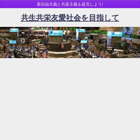
新自由主義と共産主義を超克しよう!
共生共栄友愛社会を目指して