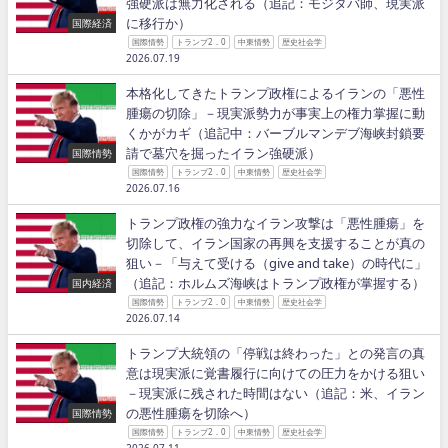
強硬派は無力化される（追記：モジタバ師、現実派
に移行か）
国際経済
国際情勢
トランプ2．0
中東情勢
歴史社会学
2026.07.19
本格化してきたトランプ政権によるイランの「悪性
腫瘍の切除」－現実派勢力が事実上の権力掌握に動
くかがカギ（追記中：バーブルマンデブ海峡封鎖要
請で墓穴を掘ったイラン強硬派）
国際情勢
国際情勢
トランプ2．0
中東情勢
歴史社会学
2026.07.16
トランプ政権の強力なイラン攻撃は「悪性腫瘍」を
切除して、イラン国家の再興を支援することが真の
狙い－「与えて受ける（give and take）の時代に」
（追記：ホルムズ海峡はトランプ政権が掌握する）
国内経済
国際情勢
トランプ2．0
中東情勢
歴史社会学
2026.07.14
トランプ大統領の「停戦は終わった」との発言の真
意は現実派に覚書履行に向けての圧力をかける狙い
－現実派に残された時間はない（追記：米、イラン
の悪性腫瘍を切除へ）
国際情勢
国際情勢
トランプ2．0
中東情勢
歴史社会学