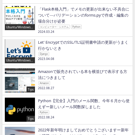
「Flask本格入門」でメモの更新が出来ない不具合に
ついて―バリデーションのforms.pyで作成・編集の
場合分けが必要
Ubuntu/Windows/P
コンピューター・システム
Python
ython/IT
2024.03.24
Let' EncryptでのSSL/TLS証明書申請の更新がうまく
行かないとき
Django
2023.04.08
Ubuntu/Windows/P
ython/IT
Amazonで販売されている本を横並びで表示する方
法につきまして
Amazon
2022.08.27
Tips
Python【完全】入門のメール関数、今年６月から使
えずー新しいメール関数探しました
Python
2022.08.24
Tips
2022年新年明けましておめでとうございますー新年