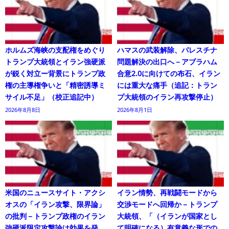
ホルムズ海峡の支配権をめぐり
ハマスの武装解除、パレスチナ
トランプ大統領とイラン強硬派
問題解決の出口へ－アブラハム
が鋭く対立ー背景にトランプ政
合意2.0に向けての布石、イラン
権の主導権争いと「精密誘導ミ
には重大な痛手（追記：トラン
サイル不足」（校正追記中）
プ大統領のイラン再攻撃停止）
2026年8月8日
2026年8月1日
米国のニュースサイト・アクシ
イラン情勢、再戦闘モードから
オスの「イラン攻撃、限界論」
交渉モードへ回帰か－トランプ
の批判－トランプ政権のイラン
大統領、「（イランが国家とし
強硬派限定攻撃論は効果を発
て明確になる）有意義な形での