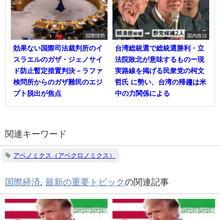
国際情勢
国内政治
効果ない国際司法裁判所のイ
台湾総統選で総統選勝利・立
スラエルのガザ・ジェノサイ
法院敗北が意味するものー現
ド防止暫定措置判決－ラファ
実路線を掲げる民衆党の柯文
検問所からのガザ難民のエジ
哲氏 に勢い、台湾の帰趨は米
プト脱出が焦点
中の力関係による
関連キーワード
アベノミクス（アベクロノミクス）
国際経済
,
最新の重要トピック
の関連記事