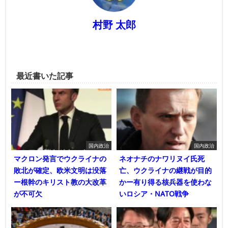
村野 太郎
最近書いた記事
国内政治
国内政治
マクロン発言でウクライナの
ネオナチのナワリヌイ氏死
敗北が確定、欧米文明は没落
亡、ウクライナの継戦が目的
ー根幹のキリスト教の大改革
かー有り得る核兵器を使わな
が不可欠
いロシア・NATO戦争