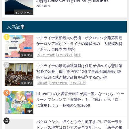
の課題+Windows 11とUbuntuのDual Install
2022.01.01
インストール
人気記事
ウクライナ東部最大の要衝・ポクロウシク陥落間近
かーロシア軍がウクライナの降伏求め、大規模攻勢
（追記：自民党内情勢）
国内政治
ウクライナ情勢
トランプ2．0
政治
ウクライナの最高会議議員は任期が切れても憲法第
76条で延長可能－憲法第112条で最高会議議長が臨
時大統領に就き暫定政権を樹立するのが筋
国内政治
国際情勢
ウクライナ情勢
トランプ2．0
Libreoffceの文書背景画面が真っ黒になったら、ツー
ルーオプションで「背景色」を「自動」から「白」
に変更しようー各種のOfficeSoft
Tips
ポクロウシク、遅くとも今月前半までに陥落ー東部
ドンバス地方はロシアの完全支配下へ、「紛争の根