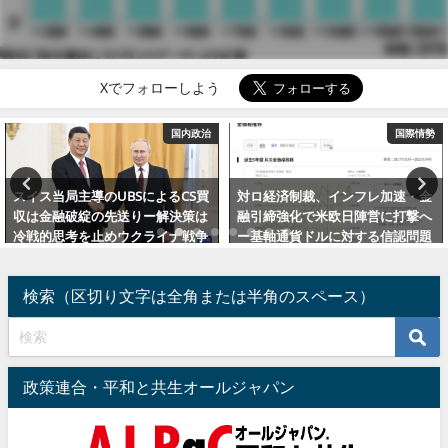
Xでフォローしよう
国内政治
国際情勢
スイス当局主導のUBSによるCS買
対ロ経済制裁、インフレ加速・金
収は金融破綻の先送りー解決策は
融引締強化で米欧日陣営に打撃へ
冷戦的思考を止めウクライナ戦争
ー基軸通貨ドルに対する信認問題
を終わらせること（補足：劣化ウ
に発展（コロナ追記）
ラン弾）
2022年5月14日
検索（区切り文字は全角または半角のスペース）
2023年3月24日
政策連合・平和と共生オールジャパン