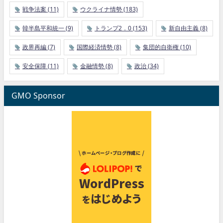
戦争法案
(11)
ウクライナ情勢
(183)
韓半島平和統一
(9)
トランプ2．0
(153)
新自由主義
(8)
政界再編
(7)
国際経済情勢
(8)
集団的自衛権
(10)
安全保障
(11)
金融情勢
(8)
政治
(34)
GMO Sponsor