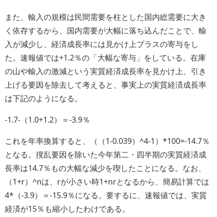
また、輸入の規模は民間需要を柱とした国内総需要に大き
く依存するから、国内需要が大幅に落ち込んだことで、輸
入が減少し、経済成長率には見かけ上プラスの寄与をし
た。速報値では+1.2％の「大幅な寄与」をしている。在庫
の山や輸入の激減という実質経済成長率を見かけ上、引き
上げる要因を除去して考えると、事実上の実質経済成長率
は下記のようになる。
-1.7-（1.0+1.2）＝-3.9％
これを年率換算すると、（（1-0.039）^4-1）*100=-14.7％
となる。撹乱要因を除いた今年第二・四半期の実質経済成
長率は14.7％もの大幅な減少を喫したことになる。なお、
（1+r）^nは、rが小さい時1+nrとなるから、簡易計算では
4*（-3.9）＝-15.9％になる。要するに、速報値では、実質
経済が15％も縮小したわけである。