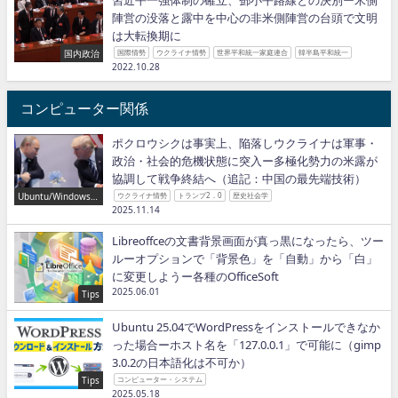
習近平一強体制の確立、鄧小平路線との決別ー米側
陣営の没落と露中を中心の非米側陣営の台頭で文明
は大転換期に
国内政治
国際情勢
ウクライナ情勢
世界平和統一家庭連合
韓半島平和統一
2022.10.28
コンピューター関係
ポクロウシクは事実上、陥落しウクライナは軍事・
政治・社会的危機状態に突入ー多極化勢力の米露が
協調して戦争終結へ（追記：中国の最先端技術）
Ubuntu/Windows/P
ウクライナ情勢
トランプ2．0
歴史社会学
ython/IT
2025.11.14
Libreoffceの文書背景画面が真っ黒になったら、ツー
ルーオプションで「背景色」を「自動」から「白」
に変更しようー各種のOfficeSoft
2025.06.01
Tips
Ubuntu 25.04でWordPressをインストールできなか
った場合ーホスト名を「127.0.0.1」で可能に（gimp
3.0.2の日本語化は不可か）
Tips
コンピューター・システム
2025.05.18