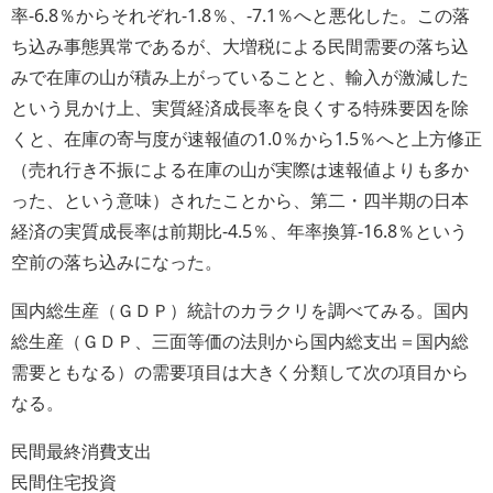
率-6.8％からそれぞれ-1.8％、-7.1％へと悪化した。この落
ち込み事態異常であるが、大増税による民間需要の落ち込
みで在庫の山が積み上がっていることと、輸入が激減した
という見かけ上、実質経済成長率を良くする特殊要因を除
くと、在庫の寄与度が速報値の1.0％から1.5％へと上方修正
（売れ行き不振による在庫の山が実際は速報値よりも多か
った、という意味）されたことから、第二・四半期の日本
経済の実質成長率は前期比-4.5％、年率換算-16.8％という
空前の落ち込みになった。
国内総生産（ＧＤＰ）統計のカラクリを調べてみる。国内
総生産（ＧＤＰ、三面等価の法則から国内総支出＝国内総
需要ともなる）の需要項目は大きく分類して次の項目から
なる。
民間最終消費支出
民間住宅投資