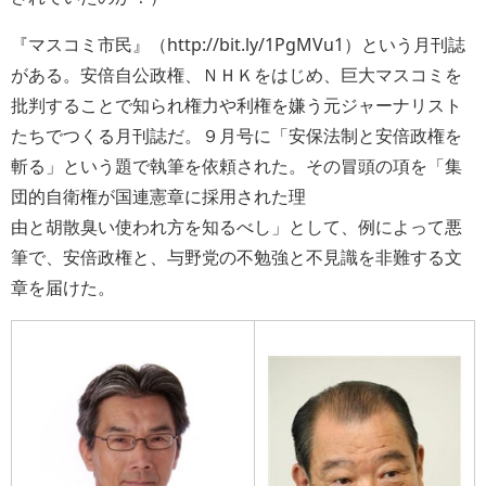
『マスコミ市民』（http://bit.ly/1PgMVu1）という月刊誌
がある。安倍自公政権、ＮＨＫをはじめ、巨大マスコミを
批判することで知られ権力や利権を嫌う元ジャーナリスト
たちでつくる月刊誌だ。９月号に「安保法制と安倍政権を
斬る」という題で執筆を依頼された。その冒頭の項を「集
団的自衛権が国連憲章に採用された理
由と胡散臭い使われ方を知るべし」として、例によって悪
筆で、安倍政権と、与野党の不勉強と不見識を非難する文
章を届けた。