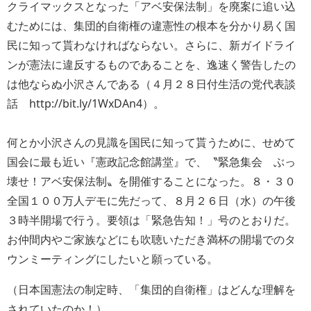
クライマックスとなった「アベ安保法制」を廃案に追い込
むためには、集団的自衛権の違憲性の根本を分かり易く国
民に知って貰わなければならない。さらに、新ガイドライ
ンが憲法に違反するものであることを、逸速く警告したの
は他ならぬ小沢さんである（４月２８日付生活の党代表談
話 http://bit.ly/1WxDAn4）。
何とか小沢さんの見識を国民に知って貰うために、せめて
国会に最も近い『憲政記念館講堂』で、〝緊急集会 ぶっ
壊せ！アベ安保法制〟を開催することになった。８・３０
全国１００万人デモに先だって、８月２６日（水）の午後
３時半開場で行う。要領は「緊急告知！」号のとおりだ。
お仲間内やご家族などにも吹聴いただき満杯の開場でのタ
ウンミーティングにしたいと願っている。
（日本国憲法の制定時、「集団的自衛権」はどんな理解を
されていたのか！）