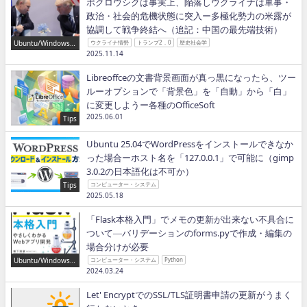
ポクロウシクは事実上、陥落しウクライナは軍事・
政治・社会的危機状態に突入ー多極化勢力の米露が
協調して戦争終結へ（追記：中国の最先端技術）
Ubuntu/Windows/P
ウクライナ情勢
トランプ2．0
歴史社会学
ython/IT
2025.11.14
Libreoffceの文書背景画面が真っ黒になったら、ツー
ルーオプションで「背景色」を「自動」から「白」
に変更しようー各種のOfficeSoft
2025.06.01
Tips
Ubuntu 25.04でWordPressをインストールできなか
った場合ーホスト名を「127.0.0.1」で可能に（gimp
3.0.2の日本語化は不可か）
Tips
コンピューター・システム
2025.05.18
「Flask本格入門」でメモの更新が出来ない不具合に
ついて―バリデーションのforms.pyで作成・編集の
場合分けが必要
Ubuntu/Windows/P
コンピューター・システム
Python
ython/IT
2024.03.24
Let' EncryptでのSSL/TLS証明書申請の更新がうまく