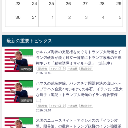
23
24
25
26
27
28
29
30
31
1
2
3
4
5
最新の重要トピックス
ホルムズ海峡の支配権をめぐりトランプ大統領とイ
ラン強硬派が鋭く対立ー背景にトランプ政権の主導
権争いと「精密誘導ミサイル不足」（追記中）
国際情勢
国際情勢
トランプ2．0
中東情勢
歴史社会学
2026.08.08
ハマスの武装解除、パレスチナ問題解決の出口へ－
アブラハム合意2.0に向けての布石、イランには重大
な痛手（追記：トランプ大統領のイラン再攻撃停
止）
国際情勢
国際情勢
トランプ2．0
中東情勢
歴史社会学
2026.08.01
米国のニュースサイト・アクシオスの「イラン攻
撃、限界論」の批判－トランプ政権のイラン強硬派