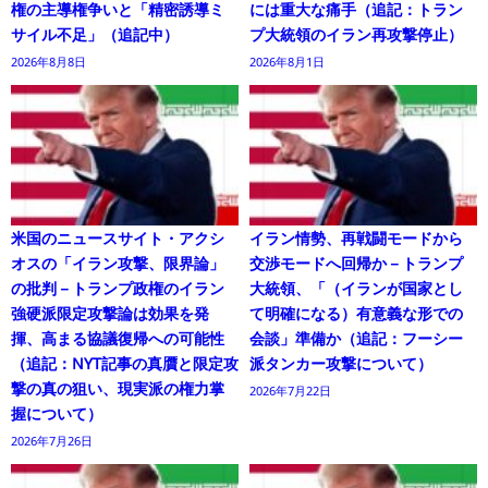
権の主導権争いと「精密誘導ミ
には重大な痛手（追記：トラン
サイル不足」（追記中）
プ大統領のイラン再攻撃停止）
2026年8月8日
2026年8月1日
米国のニュースサイト・アクシ
イラン情勢、再戦闘モードから
オスの「イラン攻撃、限界論」
交渉モードへ回帰か－トランプ
の批判－トランプ政権のイラン
大統領、「（イランが国家とし
強硬派限定攻撃論は効果を発
て明確になる）有意義な形での
揮、高まる協議復帰への可能性
会談」準備か（追記：フーシー
（追記：NYT記事の真贋と限定攻
派タンカー攻撃について）
撃の真の狙い、現実派の権力掌
2026年7月22日
握について）
2026年7月26日