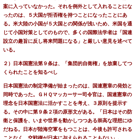
案に入っていなかった。それを例外として入れることにな
ったのは、５大国が拒否権を持つことになったことにあ
る。米大陸の小国が５大国との関係が浅いため、米国を通
じて小国対策としてのもので、多くの国際法学者は「国連
設立の趣旨に反し将来問題になる」と厳しい意見を述べて
いる。
２）日本国憲法第９条は、「集団的自衛権」を放棄してつ
くられたことを知るべし
日本国憲法の制定準備が始まったのは、国連憲章の発効と
同時であった。ＧＨＱマッカーサー司令官は、国連憲章の
理念を日本国憲法に活かすことを考え、３原則を提示す
る。その中に第９条２項の原形文がある。「日本はその防
衛と保護を、いまや世界を動かしつつある崇高な理想にゆ
だねる。日本が陸海空軍をもつことは、今後も許可される
ことなく、交戦権が日本に与えられることもない」。