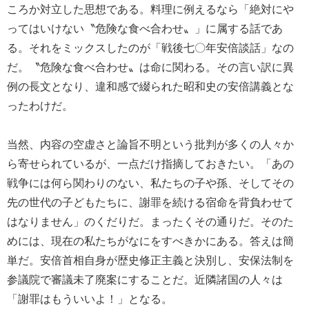
ころか対立した思想である。料理に例えるなら「絶対にや
ってはいけない〝危険な食べ合わせ〟」に属する話であ
る。それをミックスしたのが「戦後七〇年安倍談話」なの
だ。〝危険な食べ合わせ〟は命に関わる。その言い訳に異
例の長文となり、違和感で綴られた昭和史の安倍講義とな
ったわけだ。
当然、内容の空虚さと論旨不明という批判が多くの人々か
ら寄せられているが、一点だけ指摘しておきたい。「あの
戦争には何ら関わりのない、私たちの子や孫、そしてその
先の世代の子どもたちに、謝罪を続ける宿命を背負わせて
はなりません」のくだりだ。まったくその通りだ。そのた
めには、現在の私たちがなにをすべきかにある。答えは簡
単だ。安倍首相自身が歴史修正主義と決別し、安保法制を
参議院で審議未了廃案にすることだ。近隣諸国の人々は
「謝罪はもういいよ！」となる。