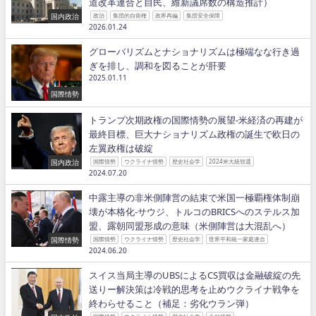
道改革連合と自民、維新議席数の構造推計）
国内政治
政治
集団的自衛権
政界再編
集団安全保障
2026.01.24
グローバリズムとナショナリズムは極端なな行き過
ぎを排し、調和を図ることが肝要
2025.01.11
国際情勢
トランプ次期政権の国際情勢の展望−米経済の再建が
最終目標、巨大ナショナリズム政権の誕生で欧日の
左翼政権は破綻
国内政治
国際情勢
ウクライナ情勢
歴史社会学
2024米大統領選
2024.07.20
中露主導の非米側陣営の結束で米国一極覇権体制崩
壊が本格化−サウジ、トルコのBRICSへのステルス加
盟、露朝同盟形成の意味（米側陣営は大混乱へ）
国際情勢
国際情勢
ウクライナ情勢
歴史社会学
世界平和統一家庭連合
2024.06.20
スイス当局主導のUBSによるCS買収は金融破綻の先
送りー解決策は冷戦的思考を止めウクライナ戦争を
終わらせること（補足：劣化ウラン弾）