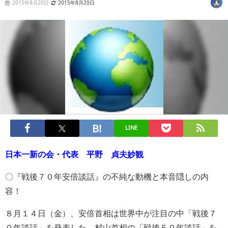
2015年8月20日
2015年8月20日
LINE
日本一新の会・代表 平野 貞夫妙観
〇『戦後７０年安倍談話』の不純な動機と本音隠しの内
容！
８月１４日（金）、安倍首相は世界中が注目の中「戦後７
０年談話」を発表した。村山首相の「戦後５０年談話」を