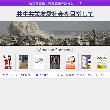
新自由主義と共産主義を超克しよう!
共生共栄友愛社会を目指して
【Amazon Sponsor】
ホーム
政策提言
オピニオン
「日本一新運動」の原点（２７９）ー戦争
法案廃案の死角⑭