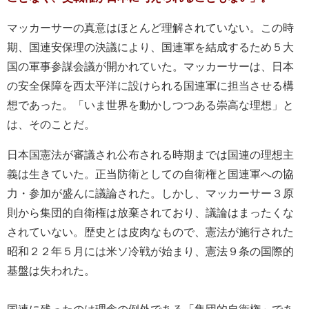
マッカーサーの真意はほとんど理解されていない。この時
期、国連安保理の決議により、国連軍を結成するため５大
国の軍事参謀会議が開かれていた。マッカーサーは、日本
の安全保障を西太平洋に設けられる国連軍に担当させる構
想であった。「いま世界を動かしつつある崇高な理想」と
は、そのことだ。
日本国憲法が審議され公布される時期までは国連の理想主
義は生きていた。正当防衛としての自衛権と国連軍への協
力・参加が盛んに議論された。しかし、マッカーサー３原
則から集団的自衛権は放棄されており、議論はまったくな
されていない。歴史とは皮肉なもので、憲法が施行された
昭和２２年５月には米ソ冷戦が始まり、憲法９条の国際的
基盤は失われた。
国連に残ったのは理念の例外である「集団的自衛権」であ