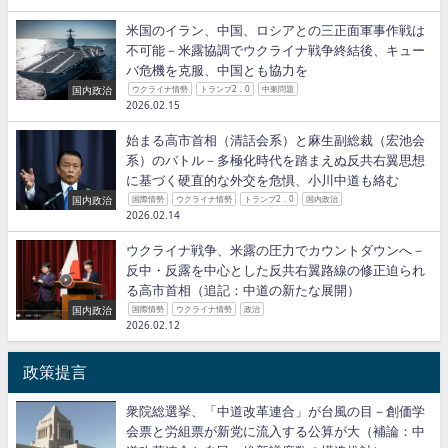
米国のイラン、中国、ロシアとの三正面軍事作戦は
不可能－米露協調でウクライナ戦争終結後、キュー
バ危機を克服、中国とも協力を
国内政治
ウクライナ情勢
トランプ2．0
中東問題
2026.02.15
始まる高市首相（清話会系）と麻生副総裁（宏池会
系）のバトル－多極化時代を踏まえぬ反共右翼思想
に基づく硬直的な外交を危惧、小川中道も絡む
国内政治
国際情勢
ウクライナ情勢
トランプ2．0
国内政治
2026.02.14
ウクライナ戦争、米露の圧力でカウントダウンへ－
反中・反露を中心とした反共右翼路線の修正迫られ
る高市首相（追記：中道の新たな展開）
国内政治
国際情勢
ウクライナ情勢
政治
2026.02.12
政策提言
衆院総選挙、「中道改革連合」が台風の目－創価学
会票と労組票が新党に流入する公算が大（補論：中