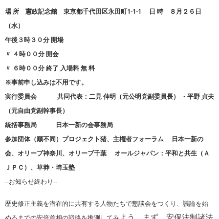
場 所 憲政記念館 東京都千代田区永田町1-1-1 日 時 ８月２６日
（水）
午後３時３０分 開場
〃 ４時００分 開会
〃 ６時００分 終了 入場料 無 料
※事前申し込みは不用です。
実行委員会 共同代表：二見 伸明（元公明党副委員長） ・平野 貞夫
（元自由党副幹事長）
統括事務局 日本一新の会事務局
参加団体（順不同）プロジェクト猪、主権者フォーラム 日本一新の
会、オリーブ神奈川、オリーブ千葉 オールジャパン：平和と共生（Ａ
ＪＰＣ）、草莽・埼玉塾
−−お知らせ終わり−−
歴史修正主義を潜在的に共有する人物たちで懇談会をつくり、議論を始
よう。まず、安保法制諸法
めるまでの安倍首相の戦略を推測してみ