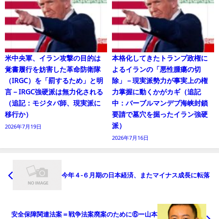
米中央軍、イラン攻撃の目的は
本格化してきたトランプ政権に
覚書履行を妨害した革命防衛隊
よるイランの「悪性腫瘍の切
（IRGC）を「罰するため」と明
除」－現実派勢力が事実上の権
言－IRGC強硬派は無力化される
力掌握に動くかがカギ（追記
（追記：モジタバ師、現実派に
中：バーブルマンデブ海峡封鎖
移行か）
要請で墓穴を掘ったイラン強硬
派）
2026年7月19日
2026年7月16日
今年４−６月期の日本経済、またマイナス成長に転落
安全保障関連法案＝戦争法案廃案のために⑥ー山本