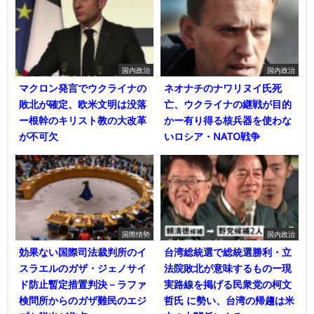
国内政治
国内政治
マクロン発言でウクライナの
ネオナチのナワリヌイ氏死
敗北が確定、欧米文明は没落
亡、ウクライナの継戦が目的
ー根幹のキリスト教の大改革
かー有り得る核兵器を使わな
が不可欠
いロシア・NATO戦争
国際情勢
国内政治
効果ない国際司法裁判所のイ
台湾総統選で総統選勝利・立
スラエルのガザ・ジェノサイ
法院敗北が意味するものー現
ド防止暫定措置判決－ラファ
実路線を掲げる民衆党の柯文
検問所からのガザ難民のエジ
哲氏 に勢い、台湾の帰趨は米