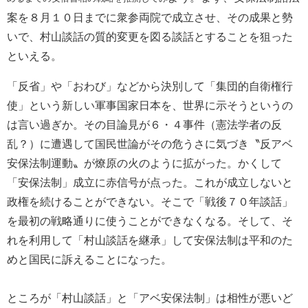
案を８月１０日までに衆参両院で成立させ、その成果と勢
いで、村山談話の質的変更を図る談話とすることを狙った
といえる。
「反省」や「おわび」などから決別して「集団的自衛権行
使」という新しい軍事国家日本を、世界に示そうというの
は言い過ぎか。その目論見が６・４事件（憲法学者の反
乱？）に遭遇して国民世論がその危うさに気づき〝反アベ
安保法制運動〟が燎原の火のように拡がった。かくして
「安保法制」成立に赤信号が点った。これが成立しないと
政権を続けることができない。そこで「戦後７０年談話」
を最初の戦略通りに使うことができなくなる。そして、そ
れを利用して「村山談話を継承」して安保法制は平和のた
めと国民に訴えることになった。
ところが「村山談話」と「アベ安保法制」は相性が悪いど