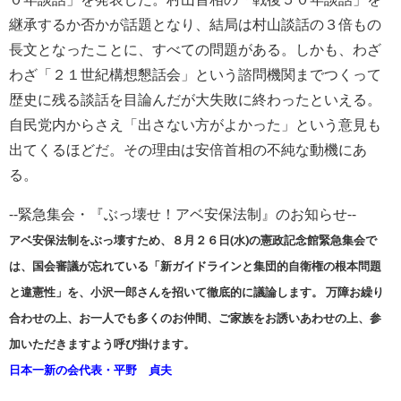
継承するか否かが話題となり、結局は村山談話の３倍もの
長文となったことに、すべての問題がある。しかも、わざ
わざ「２１世紀構想懇話会」という諮問機関までつくって
歴史に残る談話を目論んだが大失敗に終わったといえる。
自民党内からさえ「出さない方がよかった」という意見も
出てくるほどだ。その理由は安倍首相の不純な動機にあ
る。
−−緊急集会・『ぶっ壊せ！アベ安保法制』のお知らせ−−
アベ安保法制をぶっ壊すため、８月２６日(水)の憲政記念館緊急集会で
は、国会審議が忘れている「新ガイドラインと集団的自衛権の根本問題
と違憲性」を、小沢一郎さんを招いて徹底的に議論します。 万障お繰り
合わせの上、お一人でも多くのお仲間、ご家族をお誘いあわせの上、参
加いただきますよう呼び掛けます。
日本一新の会代表・平野 貞夫