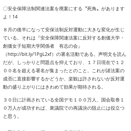
〇安全保障法制関連法案を廃案にする〝死角〟があります
よ！14
８月の後半になって安保法制反対運動に大きな変化が生じ
ている。それは『安全保障関連法案に反対する創価大学・
創価女子短期大学関係者 有志の会』
（http://bit.ly/1PgL2xf）の署名活動である。声明文を読ん
だが、しっかりと問題点を抑えており、１７日現在で１２
００名を超える署名が集まったとのこと。これが諸法案の
成否に直接影響するかどうか、楽観は許されないが反対運
動の盛り上がりにはきわめて効果が期待される。
３０日に計画されている全国デモ１００万人、国会取巻１
０万人が成功すれば、衆議院での再議決の阻止には役立つ
と思う。