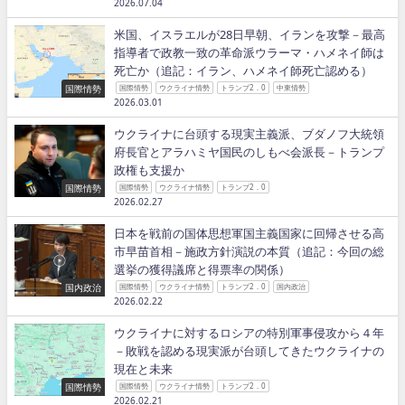
2026.07.04
米国、イスラエルが28日早朝、イランを攻撃－最高
指導者で政教一致の革命派ウラーマ・ハメネイ師は
死亡か（追記：イラン、ハメネイ師死亡認める）
国際情勢
国際情勢
ウクライナ情勢
トランプ2．0
中東情勢
2026.03.01
ウクライナに台頭する現実主義派、ブダノフ大統領
府長官とアラハミヤ国民のしもべ会派長－トランプ
政権も支援か
国際情勢
国際情勢
ウクライナ情勢
トランプ2．0
2026.02.27
日本を戦前の国体思想軍国主義国家に回帰させる高
市早苗首相－施政方針演説の本質（追記：今回の総
選挙の獲得議席と得票率の関係）
国内政治
国際情勢
ウクライナ情勢
トランプ2．0
国内政治
2026.02.22
ウクライナに対するロシアの特別軍事侵攻から４年
－敗戦を認める現実派が台頭してきたウクライナの
現在と未来
国際情勢
国際情勢
ウクライナ情勢
トランプ2．0
2026.02.21