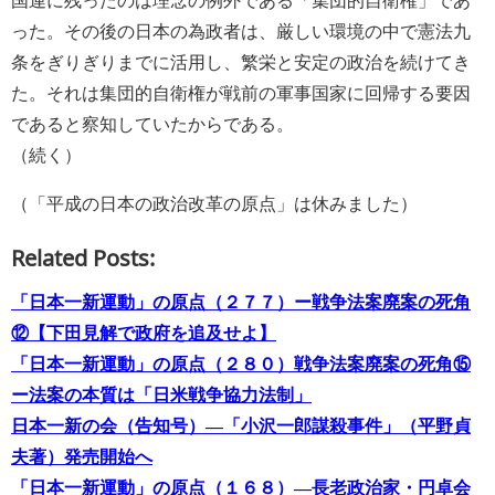
った。その後の日本の為政者は、厳しい環境の中で憲法九
条をぎりぎりまでに活用し、繁栄と安定の政治を続けてき
た。それは集団的自衛権が戦前の軍事国家に回帰する要因
であると察知していたからである。
（続く）
（「平成の日本の政治改革の原点」は休みました）
Related Posts:
「日本一新運動」の原点（２７７）ー戦争法案廃案の死角
⑫【下田見解で政府を追及せよ】
「日本一新運動」の原点（２８０）戦争法案廃案の死角⑮
ー法案の本質は「日米戦争協力法制」
日本一新の会（告知号）―「小沢一郎謀殺事件」（平野貞
夫著）発売開始へ
「日本一新運動」の原点（１６８）―長老政治家・円卓会