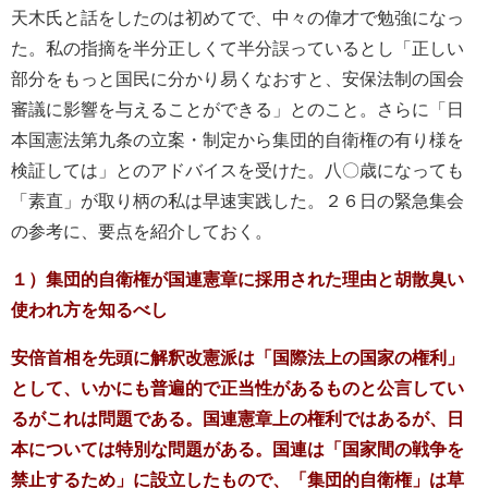
天木氏と話をしたのは初めてで、中々の偉才で勉強になっ
た。私の指摘を半分正しくて半分誤っているとし「正しい
部分をもっと国民に分かり易くなおすと、安保法制の国会
審議に影響を与えることができる」とのこと。さらに「日
本国憲法第九条の立案・制定から集団的自衛権の有り様を
検証しては」とのアドバイスを受けた。八〇歳になっても
「素直」が取り柄の私は早速実践した。２６日の緊急集会
の参考に、要点を紹介しておく。
１）集団的自衛権が国連憲章に採用された理由と胡散臭い
使われ方を知るべし
安倍首相を先頭に解釈改憲派は「国際法上の国家の権利」
として、いかにも普遍的で正当性があるものと公言してい
るがこれは問題である。国連憲章上の権利ではあるが、日
本については特別な問題がある。国連は「国家間の戦争を
禁止するため」に設立したもので、「集団的自衛権」は草