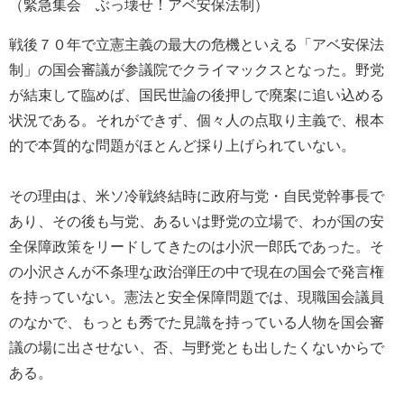
（緊急集会 ぶっ壊せ！アベ安保法制）
戦後７０年で立憲主義の最大の危機といえる「アベ安保法
制」の国会審議が参議院でクライマックスとなった。野党
が結束して臨めば、国民世論の後押しで廃案に追い込める
状況である。それができず、個々人の点取り主義で、根本
的で本質的な問題がほとんど採り上げられていない。
その理由は、米ソ冷戦終結時に政府与党・自民党幹事長で
あり、その後も与党、あるいは野党の立場で、わが国の安
全保障政策をリードしてきたのは小沢一郎氏であった。そ
の小沢さんが不条理な政治弾圧の中で現在の国会で発言権
を持っていない。憲法と安全保障問題では、現職国会議員
のなかで、もっとも秀でた見識を持っている人物を国会審
議の場に出させない、否、与野党とも出したくないからで
ある。