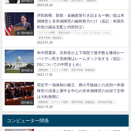
国内政治
国際情勢
ウクライナ情勢
歴史社会学
金融情勢
2023.03.24
岸田政権、財政・金融政策行き詰まるー狭い道は米
側陣営と非米側陣営の融和努力だけ（追記：米国共
和党の議会支配と内部対立）
国内政治
ウクライナ情勢
歴史社会学
アベノミクス（アベクロノミクス）
世界平和統一家庭連合
2023.01.20
米中間選挙、共和党が上下両院で過半数を獲得かー
バイデン民主党政権はレームダック化する（追記：
DSについての中間まとめ）
国内政治
国際情勢
ウクライナ情勢
世界平和統一家庭連合
2022.11.05
習近平一強体制の確立、鄧小平路線との決別ー米側
陣営の没落と露中を中心の非米側陣営の台頭で文明
は大転換期に
国内政治
国際情勢
ウクライナ情勢
世界平和統一家庭連合
韓半島平和統一
2022.10.28
コンピューター関係