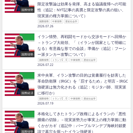
限定攻撃論は効果を発揮、高まる協議復帰への可能
性（追記：NYT記事の真贋と限定攻撃の真の狙い、
国際情勢
現実派の権力掌握について）
国際情勢
中東情勢
歴史社会学
2026.07.26
イラン情勢、再戦闘モードから交渉モードへ回帰か
－トランプ大統領、「（イランが国家として明確に
なる）有意義な形での会談」準備か（追記：フーシ
ー派タンカー攻撃について）
国際情勢
国際情勢
トランプ2．0
中東情勢
歴史社会学
2026.07.22
米中央軍、イラン攻撃の目的は覚書履行を妨害した
革命防衛隊（IRGC）を「罰するため」と明言－IRGC
強硬派は無力化される（追記：モジタバ師、現実派
に移行か）
国際経済
国際情勢
トランプ2．0
中東情勢
歴史社会学
2026.07.19
本格化してきたトランプ政権によるイランの「悪性
腫瘍の切除」－現実派勢力が事実上の権力掌握に動
くかがカギ（追記中：バーブルマンデブ海峡封鎖要
請で墓穴を掘ったイラン強硬派）
国際情勢