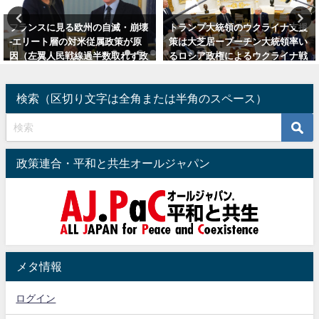
トランプ大統領のウクライナ支援
トランプ政権、非米側陣営にこっ
策は大芝居ープーチン大統領率い
そり協力ー英国主導単独覇権体制
るロシア政権によるウクライナ戦
を完全に崩壊させる狙い（追記：
争の勝利を支援か
安倍昭恵夫人のプーチン氏訪問の
意味）
2025年7月16日
検索（区切り文字は全角または半角のスペース）
2025年5月31日
政策連合・平和と共生オールジャパン
メタ情報
ログイン