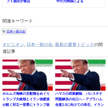
プト脱出が焦点
中の力関係による
関連キーワード
日本一新の会
オピニオン
,
日本一新の会
,
最新の重要トピック
の関
連記事
ホルムズ海峡の支配権をめぐり
ハマスの武装解除、パレスチナ
トランプ大統領とイラン強硬派
問題解決の出口へ－アブラハム
が鋭く対立ー背景にトランプ政
合意2.0に向けての布石、イラン