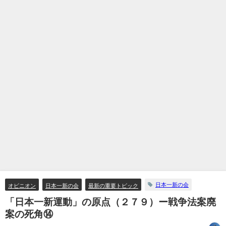
日本一新の会
オピニオン
日本一新の会
最新の重要トピック
「日本一新運動」の原点（２７９）ー戦争法案廃
案の死角⑭