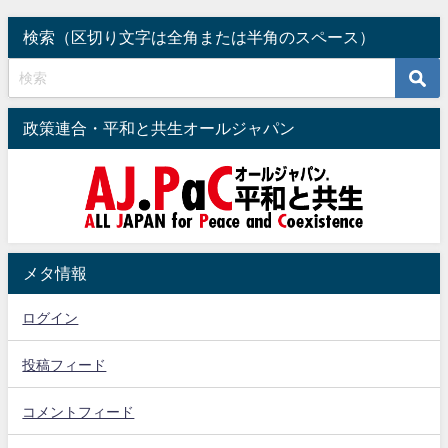
模で左派追放・右派躍進へ）
2022年9月21日
検索（区切り文字は全角または半角のスペース）
2025年9月20日
政策連合・平和と共生オールジャパン
メタ情報
ログイン
投稿フィード
コメントフィード