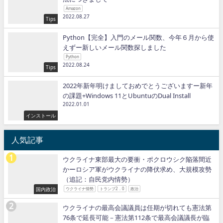
Amazon
2022.08.27
Tips
Python【完全】入門のメール関数、今年６月から使
えずー新しいメール関数探しました
Python
2022.08.24
Tips
2022年新年明けましておめでとうございますー新年
の課題+Windows 11とUbuntuのDual Install
2022.01.01
インストール
人気記事
ウクライナ東部最大の要衝・ポクロウシク陥落間近
かーロシア軍がウクライナの降伏求め、大規模攻勢
（追記：自民党内情勢）
国内政治
ウクライナ情勢
トランプ2．0
政治
ウクライナの最高会議議員は任期が切れても憲法第
76条で延長可能－憲法第112条で最高会議議長が臨