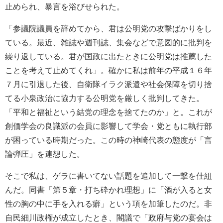
止められ、暴言を浴びせられた。
「参議院議員を辞めてから、君は公明党の攻撃ばかりをし
ている。最近、雑誌や週刊誌、集会などで意図的に批判を
繰り返している。君が国政に出たときに公明党は推薦した
ことを考えて止めてくれ」。確かに私は前年の平成１６年
７月に引退した後、自衛隊イラク派遣や社会保障を切り捨
てる小泉政治に協力する公明党を厳しく批判してきた。
「平和と福祉という結党の理念を捨てたのか」と。これが
創価学会の良識派の会員に影響して学会・党ともに執行部
が困っている時期だった。この時の神崎代表の態度が「言
論弾圧」を連想した。
そこで私は、ゲラに書いてない話題を追加して一撃を仕組
んだ。同書「第５章・打ち砕かれ理想」に「酒が入ると女
性の胸の中に手を入れる癖」という項を加筆したのだ。非
自民細川政権が成立したとき、閣議で「政府与党の宴会は