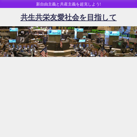
新自由主義と共産主義を超克しよう!
共生共栄友愛社会を目指して