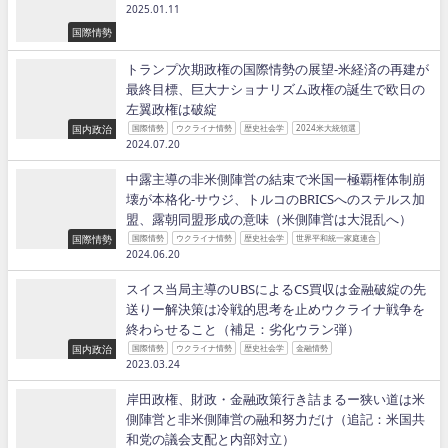
2025.01.11
国際情勢
トランプ次期政権の国際情勢の展望−米経済の再建が
最終目標、巨大ナショナリズム政権の誕生で欧日の
左翼政権は破綻
国内政治
国際情勢
ウクライナ情勢
歴史社会学
2024米大統領選
2024.07.20
中露主導の非米側陣営の結束で米国一極覇権体制崩
壊が本格化−サウジ、トルコのBRICSへのステルス加
盟、露朝同盟形成の意味（米側陣営は大混乱へ）
国際情勢
国際情勢
ウクライナ情勢
歴史社会学
世界平和統一家庭連合
2024.06.20
スイス当局主導のUBSによるCS買収は金融破綻の先
送りー解決策は冷戦的思考を止めウクライナ戦争を
終わらせること（補足：劣化ウラン弾）
国内政治
国際情勢
ウクライナ情勢
歴史社会学
金融情勢
2023.03.24
岸田政権、財政・金融政策行き詰まるー狭い道は米
側陣営と非米側陣営の融和努力だけ（追記：米国共
和党の議会支配と内部対立）