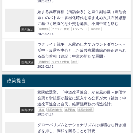
2026.02.15
始まる高市首相（清話会系）と麻生副総裁（宏池会
系）のバトル－多極化時代を踏まえぬ反共右翼思想
に基づく硬直的な外交を危惧、小川中道も絡む
国内政治
国際情勢
ウクライナ情勢
トランプ2．0
国内政治
2026.02.14
ウクライナ戦争、米露の圧力でカウントダウンへ－
反中・反露を中心とした反共右翼路線の修正迫られ
る高市首相（追記：中道の新たな展開）
国内政治
国際情勢
ウクライナ情勢
政治
2026.02.12
政策提言
衆院総選挙、「中道改革連合」が台風の目－創価学
会票と労組票が新党に流入する公算が大（補論：中
道改革連合と自民、維新議席数の構造推計）
国内政治
政治
集団的自衛権
政界再編
集団安全保障
2026.01.24
グローバリズムとナショナリズムは極端なな行き過
ぎを排し、調和を図ることが肝要