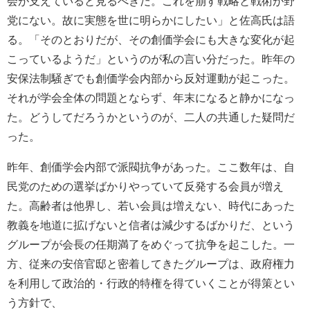
会が支えていると見るべきだ。これを崩す戦略と戦術が野
党にない。故に実態を世に明らかにしたい」と佐高氏は語
る。「そのとおりだが、その創価学会にも大きな変化が起
こっているようだ」というのが私の言い分だった。昨年の
安保法制騒ぎでも創価学会内部から反対運動が起こった。
それが学会全体の問題とならず、年末になると静かになっ
た。どうしてだろうかというのが、二人の共通した疑問だ
った。
昨年、創価学会内部で派閥抗争があった。ここ数年は、自
民党のための選挙ばかりやっていて反発する会員が増え
た。高齢者は他界し、若い会員は増えない、時代にあった
教義を地道に拡げないと信者は減少するばかりだ、という
グループが会長の任期満了をめぐって抗争を起こした。一
方、従来の安倍官邸と密着してきたグループは、政府権力
を利用して政治的・行政的特権を得ていくことが得策とい
う方針で、