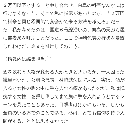
２万円以下とする」と申し合わせ、向島の料亭なんかには
行けなくなった。そこで私に指示があったのが、「２万円
で料亭と同じ雰囲気で宴会がで来る方法を考えろ」だっ
た。私が考えたのは、国道６号線沿いの、向島の天ぷら屋
に芸者衆を呼ぶことだった。ここで神崎代表の行状を暴露
したわけだ。原文を引用しておこう。
（括弧内は編集担当注）
酒を飲むと人格が変わる人がときどきいるが、一人困った
議員がいた。公明党代表・神崎武法氏である。実は、酒が
入ると女性の胸の中に手を入れる癖があったのだ。私は抵
抗する女性 を押し倒してまで胸に手を入れようとするシ
ーンを見たこともあった。目撃者はほかにもいる。しかも
全員のいる席でのことである。私は、とても信仰を持つ人
間がすることとは思えなかった。