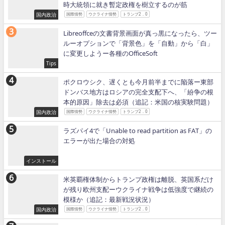
時大統領に就き暫定政権を樹立するのが筋
国内政治
国際情勢
ウクライナ情勢
トランプ2．0
Libreoffceの文書背景画面が真っ黒になったら、ツー
ルーオプションで「背景色」を「自動」から「白」
に変更しようー各種のOfficeSoft
Tips
ポクロウシク、遅くとも今月前半までに陥落ー東部
ドンバス地方はロシアの完全支配下へ、「紛争の根
本的原因」除去は必須（追記：米国の核実験問題）
国内政治
国際情勢
ウクライナ情勢
トランプ2．0
ラズパイ4で「Unable to read partition as FAT」の
エラーが出た場合の対処
インストール
米英覇権体制からトランプ政権は離脱、英国系だけ
が残り欧州支配ーウクライナ戦争は低強度で継続の
模様か（追記：最新戦況状況）
国内政治
国際情勢
ウクライナ情勢
トランプ2．0