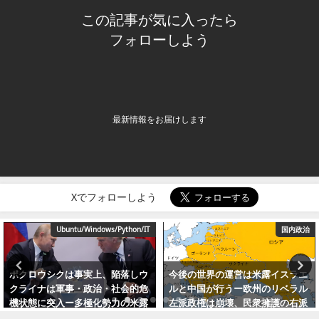
この記事が気に入ったら
フォローしよう
最新情報をお届けします
Xでフォローしよう
ython/IT
国内政治
落しウ
今後の世界の運営は米露イスラエ
プーチン大統領、「特殊軍
会的危
ルと中国が行うー欧州のリベラル
戦」から「戦争」へ移行か
の米露
左派政権は崩壊、民衆擁護の右派
21日、30万人予備役の投
記：中
勢力が政権を獲得（追記：世界規
（追記：大統領「強硬姿勢