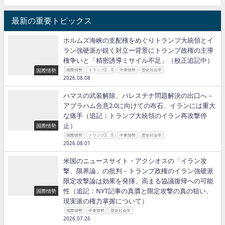
最新の重要トピックス
ホルムズ海峡の支配権をめぐりトランプ大統領とイ
ラン強硬派が鋭く対立ー背景にトランプ政権の主導
権争いと「精密誘導ミサイル不足」（校正追記中）
国際情勢
国際情勢
トランプ2．0
中東情勢
歴史社会学
2026.08.08
ハマスの武装解除、パレスチナ問題解決の出口へ－
アブラハム合意2.0に向けての布石、イランには重大
な痛手（追記：トランプ大統領のイラン再攻撃停
止）
国際情勢
国際情勢
トランプ2．0
中東情勢
歴史社会学
2026.08.01
米国のニュースサイト・アクシオスの「イラン攻
撃、限界論」の批判－トランプ政権のイラン強硬派
限定攻撃論は効果を発揮、高まる協議復帰への可能
性（追記：NYT記事の真贋と限定攻撃の真の狙い、
国際情勢
現実派の権力掌握について）
国際情勢
中東情勢
歴史社会学
2026.07.26