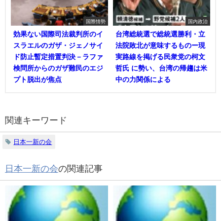
国際情勢
国内政治
効果ない国際司法裁判所のイ
台湾総統選で総統選勝利・立
スラエルのガザ・ジェノサイ
法院敗北が意味するものー現
ド防止暫定措置判決－ラファ
実路線を掲げる民衆党の柯文
検問所からのガザ難民のエジ
哲氏 に勢い、台湾の帰趨は米
プト脱出が焦点
中の力関係による
関連キーワード
日本一新の会
日本一新の会
の関連記事