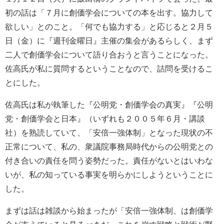
初の話は「７月に創価学会についての本を出す。協力して
欲しい」とのこと。「何でも協力する」と応じると２月５
日（金）に『週刊金曜日』主催の集会があるらしく、まず
二人で創価学会について語り合おうと言うことになった。
佐高氏が私に質問するということなので、詰問を受けるこ
とにした。
佐高氏は私が執筆した『公明党・創価学会の真実』『公明
党・創価学会と日本』（いずれも２００５年６月・講談
社）を熟読していて、「安倍一強体制」となった現状の不
正常について、私の、衆議院事務局時代からの公明党との
付き合いの責任を問う姿勢だった。責任がないとはいわな
いが、私の知っている事実を明らかにしようということに
した。
まずは話は雑談から始まったが「安倍一強体制、は創価学