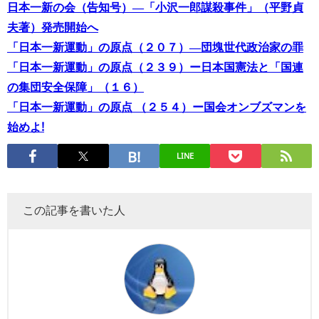
日本一新の会（告知号）―「小沢一郎謀殺事件」（平野貞
夫著）発売開始へ
「日本一新運動」の原点（２０７）―団塊世代政治家の罪
「日本一新運動」の原点（２３９）ー日本国憲法と「国連
の集団安全保障」（１６）
「日本一新運動」の原点 （２５４）ー国会オンブズマンを
始めよ!
LINE
この記事を書いた人