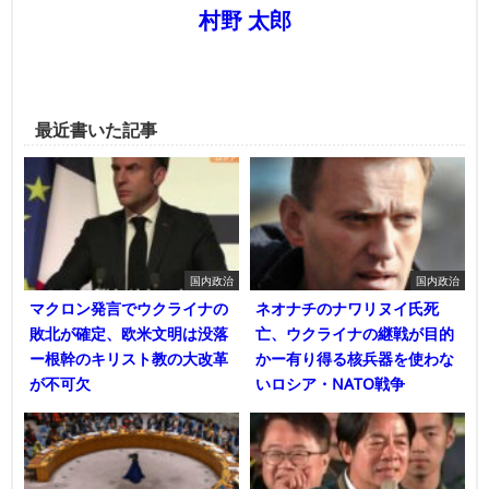
村野 太郎
最近書いた記事
国内政治
国内政治
マクロン発言でウクライナの
ネオナチのナワリヌイ氏死
敗北が確定、欧米文明は没落
亡、ウクライナの継戦が目的
ー根幹のキリスト教の大改革
かー有り得る核兵器を使わな
が不可欠
いロシア・NATO戦争