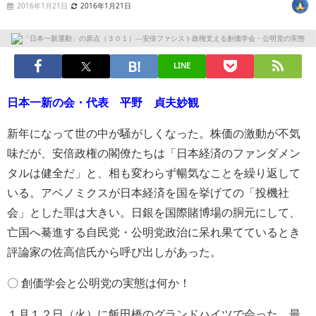
2016年1月21日
2016年1月21日
LINE
日本一新の会・代表 平野 貞夫妙観
新年になって世の中が騒がしくなった。株価の激動が不気
味だが、安倍政権の閣僚たちは「日本経済のファンダメン
タルは健全だ」と、相も変わらず暢気なことを繰り返して
いる。アベノミクスが日本経済を国を挙げての「投機社
会」とした罪は大きい。日銀を国際賭博場の胴元にして、
亡国へ驀進する自民党・公明党政治に呆れ果てているとき
評論家の佐高信氏から呼び出しがあった。
〇 創価学会と公明党の実態は何か！
１月１２日（火）に飯田橋のグランドハイツで会った。最