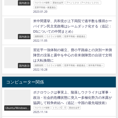
国内政治
ウクライナ情勢
歴史社会学
アベノミクス（アベクロノミクス）
世界平和統一家庭連合
2023.01.20
米中間選挙、共和党が上下両院で過半数を獲得かー
バイデン民主党政権はレームダック化する（追記：
DSについての中間まとめ）
国内政治
国際情勢
ウクライナ情勢
世界平和統一家庭連合
2022.11.05
習近平一強体制の確立、鄧小平路線との決別ー米側
陣営の没落と露中を中心の非米側陣営の台頭で文明
は大転換期に
国内政治
国際情勢
ウクライナ情勢
世界平和統一家庭連合
韓半島平和統一
2022.10.28
コンピューター関係
ポクロウシクは事実上、陥落しウクライナは軍事・
政治・社会的危機状態に突入ー多極化勢力の米露が
協調して戦争終結へ（追記：中国の最先端技術）
Ubuntu/Windows/P
ウクライナ情勢
トランプ2．0
歴史社会学
ython/IT
2025.11.14