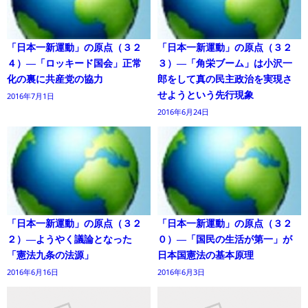
「日本一新運動」の原点（３２
「日本一新運動」の原点（３２
４）―「ロッキード国会」正常
３）―「角栄ブーム」は小沢一
化の裏に共産党の協力
郎をして真の民主政治を実現さ
せようという先行現象
2016年7月1日
2016年6月24日
「日本一新運動」の原点（３２
「日本一新運動」の原点（３２
２）―ようやく議論となった
０）―「国民の生活が第一」が
「憲法九条の法源」
日本国憲法の基本原理
2016年6月16日
2016年6月3日