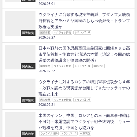
2026.03.01
ウクライナに台頭する現実主義派、ブダノフ大統領
府長官とアラハミヤ国民のしもべ会派長－トランプ
政権も支援か
国際情勢
国際情勢
ウクライナ情勢
トランプ2．0
2026.02.27
日本を戦前の国体思想軍国主義国家に回帰させる高
市早苗首相－施政方針演説の本質（追記：今回の総
選挙の獲得議席と得票率の関係）
国内政治
国際情勢
ウクライナ情勢
トランプ2．0
国内政治
2026.02.22
ウクライナに対するロシアの特別軍事侵攻から４年
－敗戦を認める現実派が台頭してきたウクライナの
現在と未来
国際情勢
国際情勢
ウクライナ情勢
トランプ2．0
2026.02.21
米国のイラン、中国、ロシアとの三正面軍事作戦は
不可能－米露協調でウクライナ戦争終結後、キュー
バ危機を克服、中国とも協力を
国内政治
ウクライナ情勢
トランプ2．0
中東問題