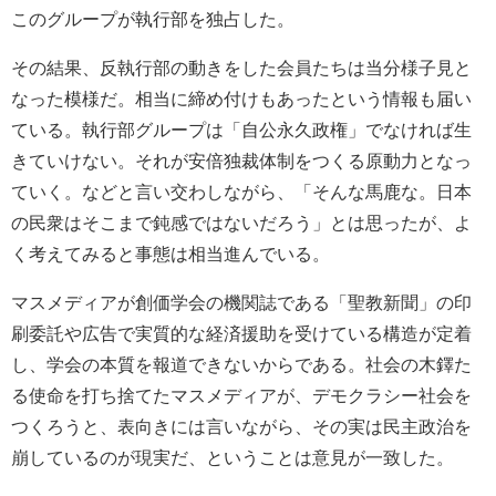
このグループが執行部を独占した。
その結果、反執行部の動きをした会員たちは当分様子見と
なった模様だ。相当に締め付けもあったという情報も届い
ている。執行部グループは「自公永久政権」でなければ生
きていけない。それが安倍独裁体制をつくる原動力となっ
ていく。などと言い交わしながら、「そんな馬鹿な。日本
の民衆はそこまで鈍感ではないだろう」とは思ったが、よ
く考えてみると事態は相当進んでいる。
マスメディアが創価学会の機関誌である「聖教新聞」の印
刷委託や広告で実質的な経済援助を受けている構造が定着
し、学会の本質を報道できないからである。社会の木鐸た
る使命を打ち捨てたマスメディアが、デモクラシー社会を
つくろうと、表向きには言いながら、その実は民主政治を
崩しているのが現実だ、ということは意見が一致した。