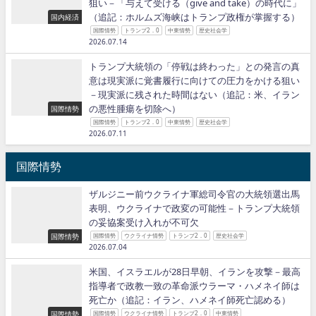
狙い－「与えて受ける（give and take）の時代に」
（追記：ホルムズ海峡はトランプ政権が掌握する）
国内経済
国際情勢
トランプ2．0
中東情勢
歴史社会学
2026.07.14
トランプ大統領の「停戦は終わった」との発言の真
意は現実派に覚書履行に向けての圧力をかける狙い
－現実派に残された時間はない（追記：米、イラン
の悪性腫瘍を切除へ）
国際情勢
国際情勢
トランプ2．0
中東情勢
歴史社会学
2026.07.11
国際情勢
ザルジニー前ウクライナ軍総司令官の大統領選出馬
表明、ウクライナで政変の可能性－トランプ大統領
の妥協案受け入れが不可欠
国際情勢
国際情勢
ウクライナ情勢
トランプ2．0
歴史社会学
2026.07.04
米国、イスラエルが28日早朝、イランを攻撃－最高
指導者で政教一致の革命派ウラーマ・ハメネイ師は
死亡か（追記：イラン、ハメネイ師死亡認める）
国際情勢
国際情勢
ウクライナ情勢
トランプ2．0
中東情勢