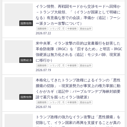
イラン情勢、再戦闘モードから交渉モードへ回帰か
－トランプ大統領、「（イランが国家として明確に
なる）有意義な形での会談」準備か（追記：フーシ
ー派タンカー攻撃について）
国際情勢
国際情勢
トランプ2．0
中東情勢
歴史社会学
2026.07.22
米中央軍、イラン攻撃の目的は覚書履行を妨害した
革命防衛隊（IRGC）を「罰するため」と明言－IRGC
強硬派は無力化される（追記：モジタバ師、現実派
に移行か）
国際経済
国際情勢
トランプ2．0
中東情勢
歴史社会学
2026.07.19
本格化してきたトランプ政権によるイランの「悪性
腫瘍の切除」－現実派勢力が事実上の権力掌握に動
くかがカギ（追記中：バーブルマンデブ海峡封鎖要
請で墓穴を掘ったイラン強硬派）
国際情勢
国際情勢
トランプ2．0
中東情勢
歴史社会学
2026.07.16
トランプ政権の強力なイラン攻撃は「悪性腫瘍」を
切除して、イラン国家の再興を支援することが真の