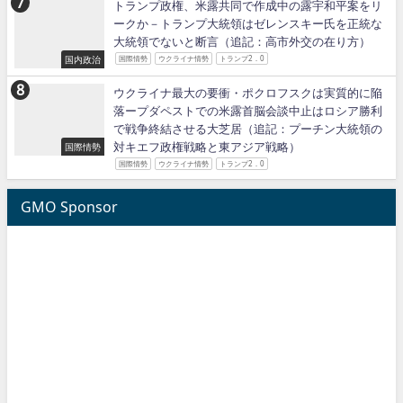
トランプ政権、米露共同で作成中の露宇和平案をリ
ークか－トランプ大統領はゼレンスキー氏を正統な
大統領でないと断言（追記：高市外交の在り方）
国内政治
国際情勢
ウクライナ情勢
トランプ2．0
ウクライナ最大の要衝・ポクロフスクは実質的に陥
落ープダペストでの米露首脳会談中止はロシア勝利
で戦争終結させる大芝居（追記：プーチン大統領の
対キエフ政権戦略と東アジア戦略）
国際情勢
国際情勢
ウクライナ情勢
トランプ2．0
GMO Sponsor