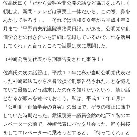
佐高氏曰く「だから資料や非公開の話など協力をよろしく
頼むよ。新聞・テレビは事実上一体だから、この際、鼻を
あかしてやろう」。「それでは昭和６０年から平成４年２
月まで〝平野貞夫衆議院事務局日記〟がある。公明党や創
価学会との付き合いを詳細に記録しているのでこれを活用
してくれ」と言うところで話題は次に展開した。
（神崎公明党代表から刑事告発された事件！）
佐高氏の次の話題は、平成１７年に私が当時公明党代表だ
った神崎武法氏から名誉毀損で刑事告発されたことを憶え
ていて最後はどう結末したのかを知りたいという。笑い話
となるが顛末を述べておこう。私は、平成１７年６月に
『公明党・創価学会の真実』の出版で、ゲラの校正に熱中
していた時期だった。衆議院第一議員会館の地下１階のエ
レベーターの前で、神崎代表にバッタリ会った。軽く挨拶
をしてエレベーターに乗ろうとすると、「待ってくれ」と