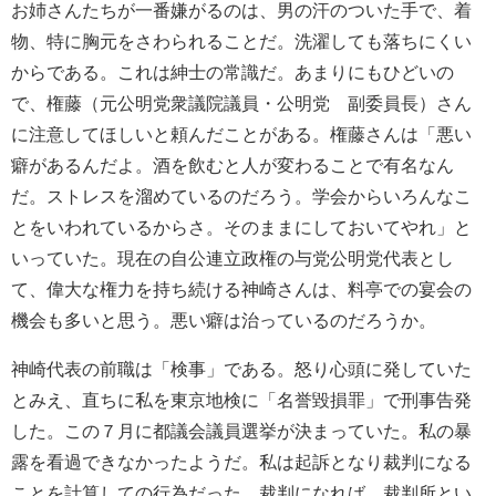
お姉さんたちが一番嫌がるのは、男の汗のついた手で、着
物、特に胸元をさわられることだ。洗濯しても落ちにくい
からである。これは紳士の常識だ。あまりにもひどいの
で、権藤（元公明党衆議院議員・公明党 副委員長）さん
に注意してほしいと頼んだことがある。権藤さんは「悪い
癖があるんだよ。酒を飲むと人が変わることで有名なん
だ。ストレスを溜めているのだろう。学会からいろんなこ
とをいわれているからさ。そのままにしておいてやれ」と
いっていた。現在の自公連立政権の与党公明党代表とし
て、偉大な権力を持ち続ける神崎さんは、料亭での宴会の
機会も多いと思う。悪い癖は治っているのだろうか。
神崎代表の前職は「検事」である。怒り心頭に発していた
とみえ、直ちに私を東京地検に「名誉毀損罪」で刑事告発
した。この７月に都議会議員選挙が決まっていた。私の暴
露を看過できなかったようだ。私は起訴となり裁判になる
ことを計算しての行為だった。裁判になれば、裁判所とい