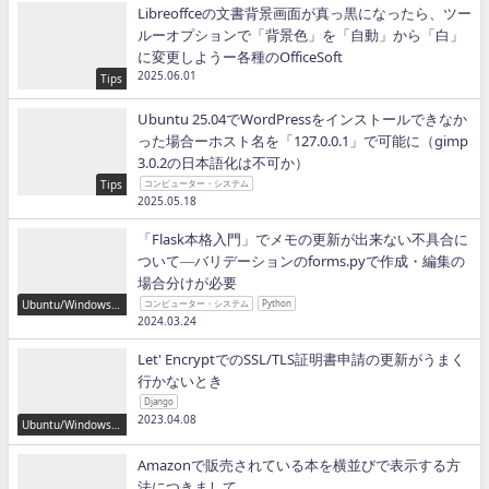
Libreoffceの文書背景画面が真っ黒になったら、ツー
ルーオプションで「背景色」を「自動」から「白」
に変更しようー各種のOfficeSoft
2025.06.01
Tips
Ubuntu 25.04でWordPressをインストールできなか
った場合ーホスト名を「127.0.0.1」で可能に（gimp
3.0.2の日本語化は不可か）
Tips
コンピューター・システム
2025.05.18
「Flask本格入門」でメモの更新が出来ない不具合に
ついて―バリデーションのforms.pyで作成・編集の
場合分けが必要
Ubuntu/Windows/P
コンピューター・システム
Python
ython/IT
2024.03.24
Let' EncryptでのSSL/TLS証明書申請の更新がうまく
行かないとき
Django
2023.04.08
Ubuntu/Windows/P
ython/IT
Amazonで販売されている本を横並びで表示する方
法につきまして