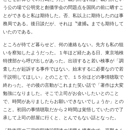
う公の場で公明党と創価学会の問題点を国民の前に晒すこ
とができると私は期待した。否、私以上に期待したのは事
務局である。後日談だが、それは〝逮捕〟までも期待して
いたのである。
ところが待てど暮らせど、何の連絡もない。先方も私の狙
いを察知したようだった。１年ほど経たある日、東京地検
特捜部から呼び出しがあった。出頭すると若い検事が「調
査したが起訴する事件ではない。始末するに必要なので若
干説明してほしい」とのことで、１５分ほどの事情聴取で
終わった。その後の言動がこれまた笑い話で「著作は大変
勉強になりました。そこで上司がお会いしたいとのこと
で、時間がありましたらお願いできないでしょうか」との
こと。初回の事情聴取だから２時間は覚悟していたので了
承して上司の部屋に行くと、とんでもない話となった。