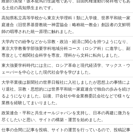
維新の英傑・坂本龍馬の生誕地であり、自由民権運動の発祥地でもあ
る土佐の高知県生まれです。
高知県私立高等学校から東京大学理科Ⅰ類に入学後、世界平和統一家
庭連合（旧世界基督教統一神霊協会：略称統一教会）創設者の文鮮明
師の唱導された統一原理に触れました。
大学内での紛争などから宗教・政治・経済に関心を持つようになり、
東京大学教養学部強要学科地域分科コース（ロシア科）に進学し、副
専攻として相関社会科学を専攻。理科から文科に転向しました。
東大強要学科時代には主に、ロシア革命と現代経済学、マックス・ウ
ェーバーを中心とした現代社会学を学びました。
大学卒業後は新聞社の世界日報社に入社しましたが思想上の事情によ
り退社。宗教・思想的には世界平和統一家庭連合で独自の歩みを続け
るようになりました。以後、IT会社や年金業務委託会社などで様々な
業務を経験してまいりました。
政策連合・平和と共生オールジャパンを支持し、日本の再建に微力を
尽くしたいと思い、サイトの構築・運営を始めました。
仕事の合間に記事を投稿、サイトの運営を行っているので、投稿記事