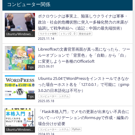
コンピューター関係
ポクロウシクは事実上、陥落しウクライナは軍事・
政治・社会的危機状態に突入ー多極化勢力の米露が
協調して戦争終結へ（追記：中国の最先端技術）
Ubuntu/Windows/P
ウクライナ情勢
トランプ2．0
歴史社会学
ython/IT
2025.11.14
Libreoffceの文書背景画面が真っ黒になったら、ツー
ルーオプションで「背景色」を「自動」から「白」
に変更しようー各種のOfficeSoft
2025.06.01
Tips
Ubuntu 25.04でWordPressをインストールできなか
った場合ーホスト名を「127.0.0.1」で可能に（gimp
3.0.2の日本語化は不可か）
Tips
コンピューター・システム
2025.05.18
「Flask本格入門」でメモの更新が出来ない不具合に
ついて―バリデーションのforms.pyで作成・編集の
場合分けが必要
Ubuntu/Windows/P
コンピューター・システム
Python
ython/IT
2024.03.24