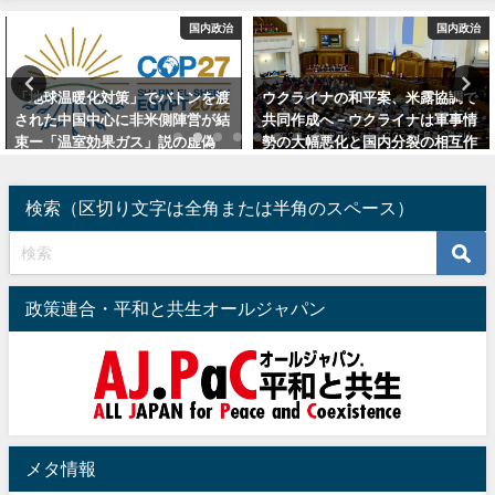
国内政治
国内政治
「地球温暖化対策」でバトンを渡
ウクライナの和平案、米露協調で
された中国中心に非米側陣営が結
共同作成へ－ウクライナは軍事情
束ー「温室効果ガス」説の虚偽
勢の大幅悪化と国内分裂の相互作
性、多数の識者が指摘（追記：米
用の拡大で受諾必至（追記：内容
国の不正選挙）
補強とユーラシア集団安全保障機
検索（区切り文字は全角または半角のスペース）
構について）
2022年12月2日
2025年12月6日
政策連合・平和と共生オールジャパン
メタ情報