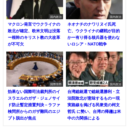
国内政治
国内政治
マクロン発言でウクライナの
ネオナチのナワリヌイ氏死
敗北が確定、欧米文明は没落
亡、ウクライナの継戦が目的
ー根幹のキリスト教の大改革
かー有り得る核兵器を使わな
が不可欠
いロシア・NATO戦争
国際情勢
国内政治
効果ない国際司法裁判所のイ
台湾総統選で総統選勝利・立
スラエルのガザ・ジェノサイ
法院敗北が意味するものー現
ド防止暫定措置判決－ラファ
実路線を掲げる民衆党の柯文
検問所からのガザ難民のエジ
哲氏 に勢い、台湾の帰趨は米
プト脱出が焦点
中の力関係による