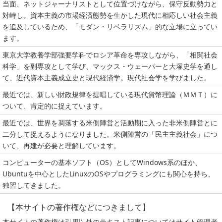
当面、ネットジャーナリストとして位置づけながら、保守反動勢力と
対峙し。資本主義の市場経済態勢を生かした現代に相応しい社会主義
を追及しているため、「モダン・リベラリズム」的な立場に立ってい
ます。
東京大学教養学部強要学科でロシア革命を専攻しながら、「相関社会
科学」を副専攻として学び、マックス・ウェーパーと大塚史学を通し
て、近代資本主義成立史と現代経済学。現代社会学を学びました。
最近では、新しい財政規律を提唱している現代貨幣理論（ＭＭＴ）に
ついて、肯定的に捉えています。
最近では、世界を凋落する米側陣営と活動期に入った非米側陣営とに
二分して捉えるようになりました。米側陣営の「民主主義社会」につ
いて、再建が必要と理解しています。
コンピューターの基本ソフト（OS）としてWindows系のほか、
Ubuntuを中心としたLinuxのOSやプログラミングにも関心を持ち、
独習してきました。
【本サイトの著作権などにつきまして】
本サイトの著作権は引用以外のテキスト記事についてはサイト管理者