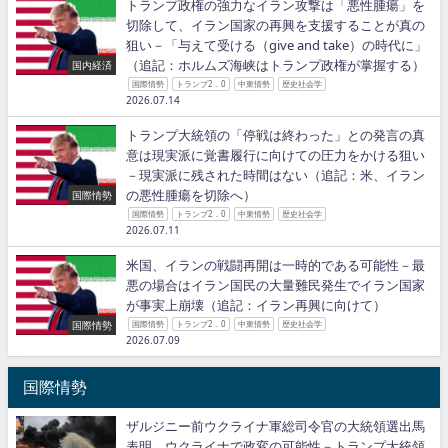
トランプ政権の強力なイラン攻撃は「悪性腫瘍」を
切除して、イラン国家の再興を支援することが真の
狙い－「与えて受ける（give and take）の時代に」
（追記：ホルムズ海峡はトランプ政権が掌握する）
国内経済
国際情勢
トランプ2．0
中東情勢
歴史社会学
2026.07.14
トランプ大統領の「停戦は終わった」との発言の真
意は現実派に覚書履行に向けての圧力をかける狙い
－現実派に残された時間はない（追記：米、イラン
の悪性腫瘍を切除へ）
国際情勢
国際情勢
トランプ2．0
中東情勢
歴史社会学
2026.07.11
米国、イランの戦闘再開は一時的である可能性－最
悪の場合はイラン国民の大量難民発生でイラン国家
が事実上崩壊（追記：イラン再興に向けて）
国際情勢
国際情勢
トランプ2．0
中東情勢
歴史社会学
2026.07.09
国際情勢
ザルジニー前ウクライナ軍総司令官の大統領選出馬
表明、ウクライナで政変の可能性－トランプ大統領