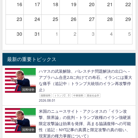
16
17
18
19
20
21
22
23
24
25
26
27
28
29
30
31
1
2
3
4
5
最新の重要トピックス
ハマスの武装解除、パレスチナ問題解決の出口へ－
アブラハム合意2.0に向けての布石、イランには重大
な痛手（追記中：トランプ大統領のイラン再攻撃停
止）
国際情勢
国際情勢
トランプ2．0
中東情勢
歴史社会学
2026.08.01
米国のニュースサイト・アクシオスの「イラン攻
撃、限界論」の批判－トランプ政権のイラン強硬派
限定攻撃論は効果を発揮、高まる協議復帰への可能
性（追記：NYT記事の真贋と限定攻撃の真の狙い、
国際情勢
現実派の権力掌握について）