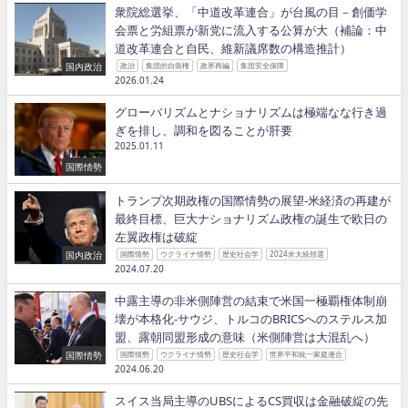
衆院総選挙、「中道改革連合」が台風の目－創価学
会票と労組票が新党に流入する公算が大（補論：中
道改革連合と自民、維新議席数の構造推計）
国内政治
政治
集団的自衛権
政界再編
集団安全保障
2026.01.24
グローバリズムとナショナリズムは極端なな行き過
ぎを排し、調和を図ることが肝要
2025.01.11
国際情勢
トランプ次期政権の国際情勢の展望−米経済の再建が
最終目標、巨大ナショナリズム政権の誕生で欧日の
左翼政権は破綻
国内政治
国際情勢
ウクライナ情勢
歴史社会学
2024米大統領選
2024.07.20
中露主導の非米側陣営の結束で米国一極覇権体制崩
壊が本格化−サウジ、トルコのBRICSへのステルス加
盟、露朝同盟形成の意味（米側陣営は大混乱へ）
国際情勢
国際情勢
ウクライナ情勢
歴史社会学
世界平和統一家庭連合
2024.06.20
スイス当局主導のUBSによるCS買収は金融破綻の先