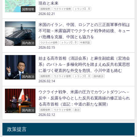
現在と未来
国際情勢
国際情勢
ウクライナ情勢
トランプ2．0
2026.02.21
米国のイラン、中国、ロシアとの三正面軍事作戦は
不可能－米露協調でウクライナ戦争終結後、キュー
バ危機を克服、中国とも協力を
国内政治
ウクライナ情勢
トランプ2．0
中東問題
2026.02.15
始まる高市首相（清話会系）と麻生副総裁（宏池会
系）のバトル－多極化時代を踏まえぬ反共右翼思想
に基づく硬直的な外交を危惧、小川中道も絡む
国内政治
国際情勢
ウクライナ情勢
トランプ2．0
国内政治
2026.02.14
ウクライナ戦争、米露の圧力でカウントダウンへ－
反中・反露を中心とした反共右翼路線の修正迫られ
る高市首相（追記：中道の新たな展開）
国内政治
国際情勢
ウクライナ情勢
政治
2026.02.12
政策提言