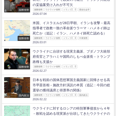
の妥協案受け入れが不可欠
国際情勢
国際情勢
ウクライナ情勢
トランプ2．0
歴史社会学
2026.07.04
米国、イスラエルが28日早朝、イランを攻撃－最高
指導者で政教一致の革命派ウラーマ・ハメネイ師は
死亡か（追記：イラン、ハメネイ師死亡認める）
国際情勢
国際情勢
ウクライナ情勢
トランプ2．0
中東情勢
2026.03.01
ウクライナに台頭する現実主義派、ブダノフ大統領
府長官とアラハミヤ国民のしもべ会派長－トランプ
政権も支援か
国際情勢
国際情勢
ウクライナ情勢
トランプ2．0
2026.02.27
日本を戦前の国体思想軍国主義国家に回帰させる高
市早苗首相－施政方針演説の本質（追記：今回の総
選挙の獲得議席と得票率の関係）
国内政治
国際情勢
ウクライナ情勢
トランプ2．0
国内政治
2026.02.22
ウクライナに対するロシアの特別軍事侵攻から４年
－敗戦を認める現実派が台頭してきたウクライナの