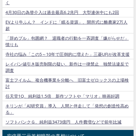
く
4月30日の為替介入は過去最高6.2兆円 大型連休中にも2回
EVより牛ふん？ インドに「眠る資源」、開所式に酪農家2万人
超
「辞めプル」包囲網？ 退職者の行動を一斉調査「嫌がらせだ」
憤りも
寺社の悩み「この5～10年で圧倒的に増えた」三菱UFJが改革支援
レイバン値引き販売制限の疑い、新作は一律禁止 独禁法違反で
調査
富士フイルム、複合機事業を分離へ 旧富士ゼロックスの上場検
討
任天堂1Q、純利益1.5倍 新作ソフトや「マリオ」映画好調
キリンが「AI研究員」導入 人間と伴走して「発想の創造性高め
る」
ソフトバンクＧ、純利益3473億円 人件費増などで前年比減