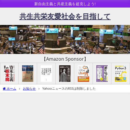
新自由主義と共産主義を超克しよう!
共生共栄友愛社会を目指して
【Amazon Sponsor】
ホーム
お知らせ
YahooニュースのRSSは削除しました