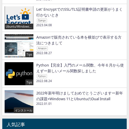
Let' EncryptでのSSL/TLS証明書申請の更新がうまく
行かないとき
Django
2023.04.08
Ubuntu/Windows/P
ython/IT
Amazonで販売されている本を横並びで表示する方
法につきまして
Amazon
2022.08.27
Tips
Python【完全】入門のメール関数、今年６月から使
えずー新しいメール関数探しました
Python
2022.08.24
Tips
2022年新年明けましておめでとうございますー新年
の課題+Windows 11とUbuntuのDual Install
2022.01.01
インストール
人気記事