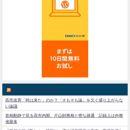
朝日デジタル政治情報
高市改憲「時は来た」のか？「そもそも論」を欠く盛り上がらな
い論議
首相動静で見る高市内閣、片山財務相と密な疎通 記録上は外務
省最多