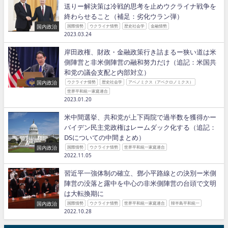
送りー解決策は冷戦的思考を止めウクライナ戦争を
終わらせること（補足：劣化ウラン弾）
国内政治
国際情勢
ウクライナ情勢
歴史社会学
金融情勢
2023.03.24
岸田政権、財政・金融政策行き詰まるー狭い道は米
側陣営と非米側陣営の融和努力だけ（追記：米国共
和党の議会支配と内部対立）
国内政治
ウクライナ情勢
歴史社会学
アベノミクス（アベクロノミクス）
世界平和統一家庭連合
2023.01.20
米中間選挙、共和党が上下両院で過半数を獲得かー
バイデン民主党政権はレームダック化する（追記：
DSについての中間まとめ）
国内政治
国際情勢
ウクライナ情勢
世界平和統一家庭連合
2022.11.05
習近平一強体制の確立、鄧小平路線との決別ー米側
陣営の没落と露中を中心の非米側陣営の台頭で文明
は大転換期に
国内政治
国際情勢
ウクライナ情勢
世界平和統一家庭連合
韓半島平和統一
2022.10.28