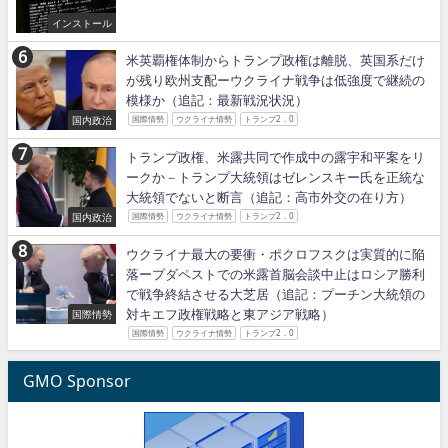
インストール
米英覇権体制からトランプ政権は離脱、英国系だけ
が残り欧州支配ーウクライナ戦争は低強度で継続の
模様か（追記：最新戦況状況）
国内政治
国際情勢
ウクライナ情勢
トランプ2．0
トランプ政権、米露共同で作成中の露宇和平案をリ
ークか－トランプ大統領はゼレンスキー氏を正統な
大統領でないと断言（追記：高市外交の在り方）
国内政治
国際情勢
ウクライナ情勢
トランプ2．0
ウクライナ最大の要衝・ポクロフスクは実質的に陥
落ープダペストでの米露首脳会談中止はロシア勝利
で戦争終結させる大芝居（追記：プーチン大統領の
対キエフ政権戦略と東アジア戦略）
国際情勢
国際情勢
ウクライナ情勢
トランプ2．0
GMO Sponsor