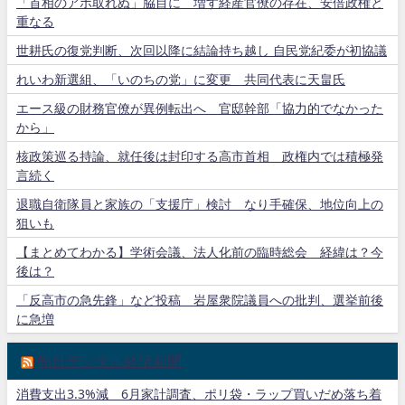
「首相のアポ取れぬ」脇目に 増す経産官僚の存在、安倍政権と
重なる
世耕氏の復党判断、次回以降に結論持ち越し 自民党紀委が初協議
れいわ新選組、「いのちの党」に変更 共同代表に天畠氏
エース級の財務官僚が異例転出へ 官邸幹部「協力的でなかった
から」
核政策巡る持論、就任後は封印する高市首相 政権内では積極発
言続く
退職自衛隊員と家族の「支援庁」検討 なり手確保、地位向上の
狙いも
【まとめてわかる】学術会議、法人化前の臨時総会 経緯は？今
後は？
「反高市の急先鋒」など投稿 岩屋衆院議員への批判、選挙前後
に急増
朝日デジタル経済新聞
消費支出3.3%減 6月家計調査、ポリ袋・ラップ買いだめ落ち着