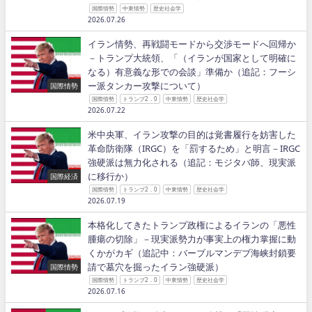
国際情勢
中東情勢
歴史社会学
2026.07.26
イラン情勢、再戦闘モードから交渉モードへ回帰か
－トランプ大統領、「（イランが国家として明確に
なる）有意義な形での会談」準備か（追記：フーシ
ー派タンカー攻撃について）
国際情勢
国際情勢
トランプ2．0
中東情勢
歴史社会学
2026.07.22
米中央軍、イラン攻撃の目的は覚書履行を妨害した
革命防衛隊（IRGC）を「罰するため」と明言－IRGC
強硬派は無力化される（追記：モジタバ師、現実派
に移行か）
国際経済
国際情勢
トランプ2．0
中東情勢
歴史社会学
2026.07.19
本格化してきたトランプ政権によるイランの「悪性
腫瘍の切除」－現実派勢力が事実上の権力掌握に動
くかがカギ（追記中：バーブルマンデブ海峡封鎖要
請で墓穴を掘ったイラン強硬派）
国際情勢
国際情勢
トランプ2．0
中東情勢
歴史社会学
2026.07.16