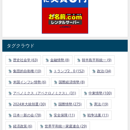
タグクラウド
歴史社会学
(63)
金融情勢
(8)
韓半島平和統一
(9)
集団的自衛権
(10)
トランプ2．0
(152)
政治
(34)
米国インフレ情勢
(6)
国際経済情勢
(8)
アベノミクス（アベクロノミクス）
(31)
中東情勢
(100)
2024米大統領選
(30)
国際情勢
(275)
憲法
(19)
日本一新の会
(78)
安全保障
(11)
戦争法案
(11)
経済政策
(6)
世界平和統一家庭連合
(29)