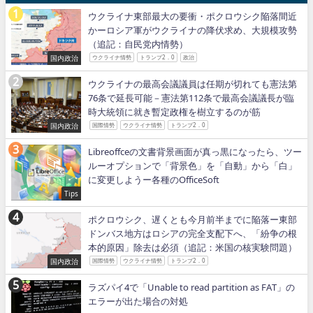
ウクライナ東部最大の要衝・ポクロウシク陥落間近
かーロシア軍がウクライナの降伏求め、大規模攻勢
（追記：自民党内情勢）
国内政治
ウクライナ情勢
トランプ2．0
政治
ウクライナの最高会議議員は任期が切れても憲法第
76条で延長可能－憲法第112条で最高会議議長が臨
時大統領に就き暫定政権を樹立するのが筋
国内政治
国際情勢
ウクライナ情勢
トランプ2．0
Libreoffceの文書背景画面が真っ黒になったら、ツー
ルーオプションで「背景色」を「自動」から「白」
に変更しようー各種のOfficeSoft
Tips
ポクロウシク、遅くとも今月前半までに陥落ー東部
ドンバス地方はロシアの完全支配下へ、「紛争の根
本的原因」除去は必須（追記：米国の核実験問題）
国内政治
国際情勢
ウクライナ情勢
トランプ2．0
ラズパイ4で「Unable to read partition as FAT」の
エラーが出た場合の対処