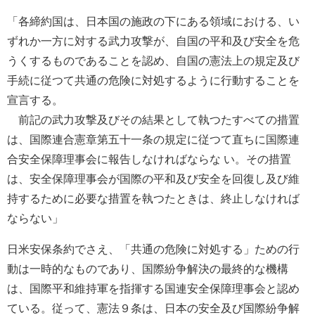
「各締約国は、日本国の施政の下にある領域における、い
ずれか一方に対する武力攻撃が、自国の平和及び安全を危
うくするものであることを認め、自国の憲法上の規定及び
手続に従つて共通の危険に対処するように行動することを
宣言する。
前記の武力攻撃及びその結果として執つたすべての措置
は、国際連合憲章第五十一条の規定に従つて直ちに国際連
合安全保障理事会に報告しなければならな い。その措置
は、安全保障理事会が国際の平和及び安全を回復し及び維
持するために必要な措置を執つたときは、終止しなければ
ならない」
日米安保条約でさえ、「共通の危険に対処する」ための行
動は一時的なものであり、国際紛争解決の最終的な機構
は、国際平和維持軍を指揮する国連安全保障理事会と認め
ている。従って、憲法９条は、日本の安全及び国際紛争解