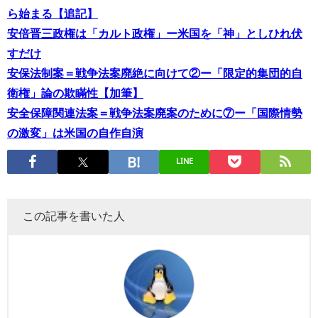
ら始まる【追記】
安倍晋三政権は「カルト政権」ー米国を「神」としひれ伏
すだけ
安保法制案＝戦争法案廃絶に向けて②ー「限定的集団的自
衛権」論の欺瞞性【加筆】
安全保障関連法案＝戦争法案廃案のために⑦ー「国際情勢
の激変」は米国の自作自演
LINE
この記事を書いた人