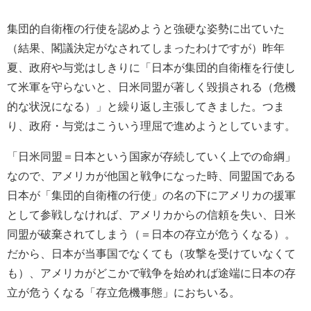
集団的自衛権の行使を認めようと強硬な姿勢に出ていた
（結果、閣議決定がなされてしまったわけですが）昨年
夏、政府や与党はしきりに「日本が集団的自衛権を行使し
て米軍を守らないと、日米同盟が著しく毀損される（危機
的な状況になる）」と繰り返し主張してきました。つま
り、政府・与党はこういう理屈で進めようとしています。
「日米同盟＝日本という国家が存続していく上での命綱」
なので、アメリカが他国と戦争になった時、同盟国である
日本が「集団的自衛権の行使」の名の下にアメリカの援軍
として参戦しなければ、アメリカからの信頼を失い、日米
同盟が破棄されてしまう（＝日本の存立が危うくなる）。
だから、日本が当事国でなくても（攻撃を受けていなくて
も）、アメリカがどこかで戦争を始めれば途端に日本の存
立が危うくなる「存立危機事態」におちいる。