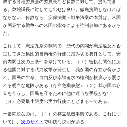
成する各種委員会の委員長など多数に対して、提出でき
る。衆院議長に対しても出せば良い。徹底抗戦しなければ
ならない。何故なら、安保法案＝戦争法案の本質は、米国
が画策する戦争への米国の指令による強制参加にあるから
だ。
これまで、憲法九条の制約で、歴代の内閣が憲法違反と否
定してきた集団的自衛権の行使に踏み切る要件として、安
倍内閣は次の三条件を挙げている。（１）密接な関係にあ
る他国に対する武力攻撃が発生し、我が国の存立が脅かさ
れ、国民の生命、自由及び幸福追求の権利が根底から覆さ
れる明白な危険がある（存立危機事態）（２）我が国の存
立を全うし、国民を守るために他に適当な手段がない
（３）必要最小限度の実力行使にとどまるーである。
一番問題なのは、（１）の存立危機事態である。これにつ
いては、
次のサイト
で明快な説明がある。