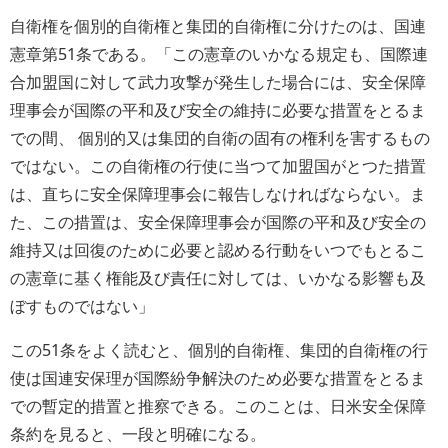
自衛権を個別的自衛権と集団的自衛権に分けたのは、国連
憲章第51条である。「この憲章のいかなる規定も、国際連
合加盟国に対して武力攻撃が発生した場合には、安全保障
理事会が国際の平和及び安全の維持に必要な措置をとるま
での間、 個別的又は集団的自衛の固有の権利を害するもの
ではない。この自衛権の行使に当つて加盟国がとつた措置
は、直ちに安全保障理事会に報告しなければならない。ま
た、この措置は、安全保障理事会が国際の平和及び安全の
維持又は回復のために必要と認める行動をいつでもとるこ
の憲章に基く権能及び責任に対しては、いかなる影響も及
ぼすものではない」
この51条をよく読むと、個別的自衛権、集団的自衛権の行
使は国連安保理が国際紛争解決のため必要な措置をとるま
での暫定的措置と推察できる。このことは、日米安全保障
条約を見ると、一段と明確になる。