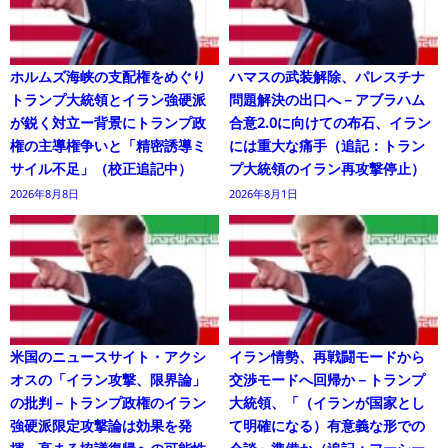
ホルムズ海峡の支配権をめぐり
ハマスの武装解除、パレスチナ
トランプ大統領とイラン強硬派
問題解決の出口へ－アブラハム
が鋭く対立ー背景にトランプ政
合意2.0に向けての布石、イラン
権の主導権争いと「精密誘導ミ
には重大な痛手（追記：トラン
サイル不足」（校正追記中）
プ大統領のイラン再攻撃停止）
2026年8月8日
2026年8月1日
米国のニュースサイト・アクシ
イラン情勢、再戦闘モードから
オスの「イラン攻撃、限界論」
交渉モードへ回帰か－トランプ
の批判－トランプ政権のイラン
大統領、「（イランが国家とし
強硬派限定攻撃論は効果を発
て明確になる）有意義な形での