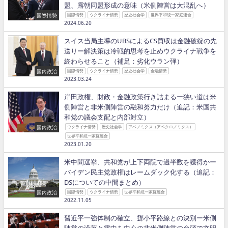
盟、露朝同盟形成の意味（米側陣営は大混乱へ）
国際情勢
国際情勢
ウクライナ情勢
歴史社会学
世界平和統一家庭連合
2024.06.20
スイス当局主導のUBSによるCS買収は金融破綻の先
送りー解決策は冷戦的思考を止めウクライナ戦争を
終わらせること（補足：劣化ウラン弾）
国内政治
国際情勢
ウクライナ情勢
歴史社会学
金融情勢
2023.03.24
岸田政権、財政・金融政策行き詰まるー狭い道は米
側陣営と非米側陣営の融和努力だけ（追記：米国共
和党の議会支配と内部対立）
国内政治
ウクライナ情勢
歴史社会学
アベノミクス（アベクロノミクス）
世界平和統一家庭連合
2023.01.20
米中間選挙、共和党が上下両院で過半数を獲得かー
バイデン民主党政権はレームダック化する（追記：
DSについての中間まとめ）
国内政治
国際情勢
ウクライナ情勢
世界平和統一家庭連合
2022.11.05
習近平一強体制の確立、鄧小平路線との決別ー米側
陣営の没落と露中を中心の非米側陣営の台頭で文明