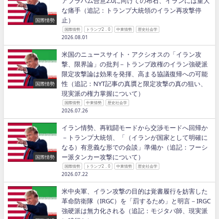
アブラハム合意2.0に向けての布石、イランには重大
な痛手（追記：トランプ大統領のイラン再攻撃停
止）
国際情勢
国際情勢
トランプ2．0
中東情勢
歴史社会学
2026.08.01
米国のニュースサイト・アクシオスの「イラン攻
撃、限界論」の批判－トランプ政権のイラン強硬派
限定攻撃論は効果を発揮、高まる協議復帰への可能
性（追記：NYT記事の真贋と限定攻撃の真の狙い、
国際情勢
現実派の権力掌握について）
国際情勢
中東情勢
歴史社会学
2026.07.26
イラン情勢、再戦闘モードから交渉モードへ回帰か
－トランプ大統領、「（イランが国家として明確に
なる）有意義な形での会談」準備か（追記：フーシ
ー派タンカー攻撃について）
国際情勢
国際情勢
トランプ2．0
中東情勢
歴史社会学
2026.07.22
米中央軍、イラン攻撃の目的は覚書履行を妨害した
革命防衛隊（IRGC）を「罰するため」と明言－IRGC
強硬派は無力化される（追記：モジタバ師、現実派