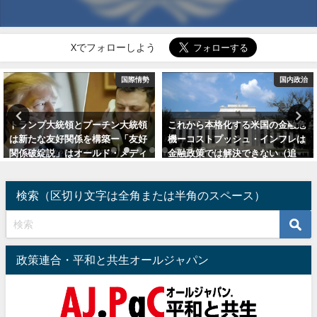
Xでフォローしよう
勢
国内政治
国内政
これから本格化する米国の金融危
ロシアとウクライナの早期停戦交
機ーコストプッシュ・インフレは
渉は「ミンスク合意Ⅱ」を基礎に
金融政策では解決できない（追
ー米中首脳会談の意味と世界恐慌
記：金価格1オンス＝２千ドル突
回避に向けて
破か）
2022年3月19日
検索（区切り文字は全角または半角のスペース）
2023年5月7日
政策連合・平和と共生オールジャパン