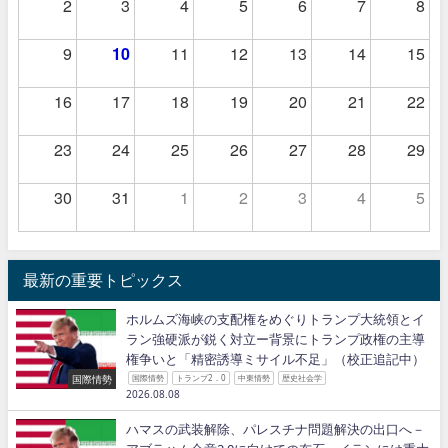
2
3
4
5
6
7
8
9
10
11
12
13
14
15
16
17
18
19
20
21
22
23
24
25
26
27
28
29
30
31
1
2
3
4
5
最新の重要トピックス
ホルムズ海峡の支配権をめぐりトランプ大統領とイ
ラン強硬派が鋭く対立ー背景にトランプ政権の主導
権争いと「精密誘導ミサイル不足」（校正追記中）
国際情勢
国際情勢
トランプ2．0
中東情勢
歴史社会学
2026.08.08
ハマスの武装解除、パレスチナ問題解決の出口へ－