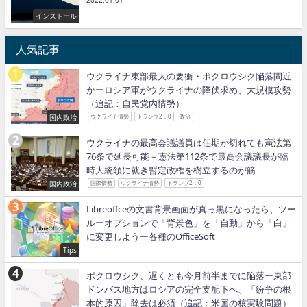
2022.01.01
インストール
人気記事
ウクライナ東部最大の要衝・ポクロウシク陥落間近
かーロシア軍がウクライナの降伏求め、大規模攻勢
（追記：自民党内情勢）
国内政治
ウクライナ情勢
トランプ2．0
政治
ウクライナの最高会議議員は任期が切れても憲法第
76条で延長可能－憲法第112条で最高会議議長が臨
時大統領に就き暫定政権を樹立するのが筋
国内政治
国際情勢
ウクライナ情勢
トランプ2．0
Libreoffceの文書背景画面が真っ黒になったら、ツー
ルーオプションで「背景色」を「自動」から「白」
に変更しようー各種のOfficeSoft
Tips
ポクロウシク、遅くとも今月前半までに陥落ー東部
ドンバス地方はロシアの完全支配下へ、「紛争の根
本的原因」除去は必須（追記：米国の核実験問題）