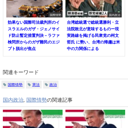
国際情勢
国内政治
効果ない国際司法裁判所のイ
台湾総統選で総統選勝利・立
スラエルのガザ・ジェノサイ
法院敗北が意味するものー現
ド防止暫定措置判決－ラファ
実路線を掲げる民衆党の柯文
検問所からのガザ難民のエジ
哲氏 に勢い、台湾の帰趨は米
プト脱出が焦点
中の力関係による
関連キーワード
国際情勢
憲法
政治
国内政治
,
国際情勢
の関連記事