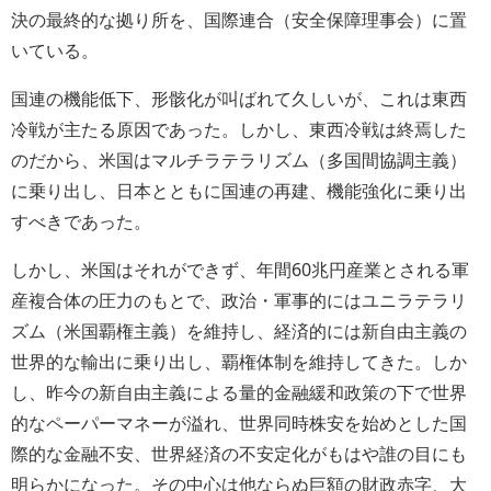
決の最終的な拠り所を、国際連合（安全保障理事会）に置
いている。
国連の機能低下、形骸化が叫ばれて久しいが、これは東西
冷戦が主たる原因であった。しかし、東西冷戦は終焉した
のだから、米国はマルチラテラリズム（多国間協調主義）
に乗り出し、日本とともに国連の再建、機能強化に乗り出
すべきであった。
しかし、米国はそれができず、年間60兆円産業とされる軍
産複合体の圧力のもとで、政治・軍事的にはユニラテラリ
ズム（米国覇権主義）を維持し、経済的には新自由主義の
世界的な輸出に乗り出し、覇権体制を維持してきた。しか
し、昨今の新自由主義による量的金融緩和政策の下で世界
的なペーパーマネーが溢れ、世界同時株安を始めとした国
際的な金融不安、世界経済の不安定化がもはや誰の目にも
明らかになった。その中心は他ならぬ巨額の財政赤字、大