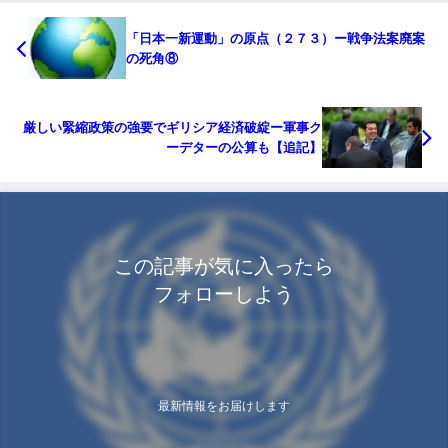
「日本一新運動」の原点（２７３）ー戦争法案廃案
の死角⑧
厳しい緊縮政策の強要でギリシア経済破綻ー軍事ク
ーデターの公算も【追記】
この記事が気に入ったら
フォローしよう
最新情報をお届けします