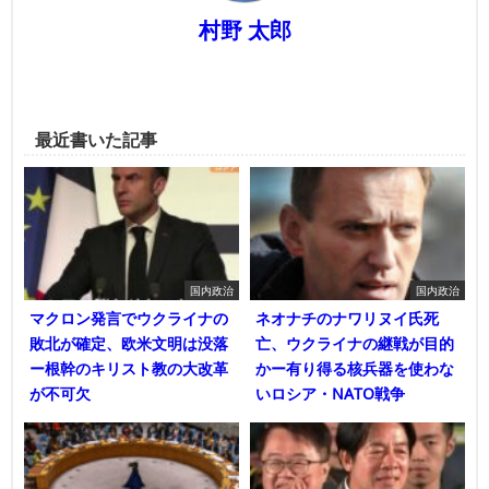
村野 太郎
最近書いた記事
国内政治
国内政治
マクロン発言でウクライナの
ネオナチのナワリヌイ氏死
敗北が確定、欧米文明は没落
亡、ウクライナの継戦が目的
ー根幹のキリスト教の大改革
かー有り得る核兵器を使わな
が不可欠
いロシア・NATO戦争