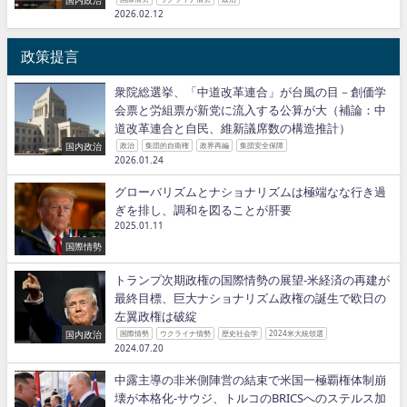
2026.02.12
政策提言
衆院総選挙、「中道改革連合」が台風の目－創価学
会票と労組票が新党に流入する公算が大（補論：中
道改革連合と自民、維新議席数の構造推計）
国内政治
政治
集団的自衛権
政界再編
集団安全保障
2026.01.24
グローバリズムとナショナリズムは極端なな行き過
ぎを排し、調和を図ることが肝要
2025.01.11
国際情勢
トランプ次期政権の国際情勢の展望−米経済の再建が
最終目標、巨大ナショナリズム政権の誕生で欧日の
左翼政権は破綻
国内政治
国際情勢
ウクライナ情勢
歴史社会学
2024米大統領選
2024.07.20
中露主導の非米側陣営の結束で米国一極覇権体制崩
壊が本格化−サウジ、トルコのBRICSへのステルス加