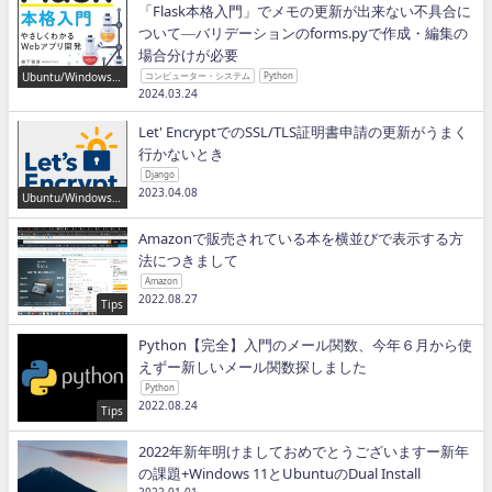
「Flask本格入門」でメモの更新が出来ない不具合に
ついて―バリデーションのforms.pyで作成・編集の
場合分けが必要
Ubuntu/Windows/P
コンピューター・システム
Python
ython/IT
2024.03.24
Let' EncryptでのSSL/TLS証明書申請の更新がうまく
行かないとき
Django
2023.04.08
Ubuntu/Windows/P
ython/IT
Amazonで販売されている本を横並びで表示する方
法につきまして
Amazon
2022.08.27
Tips
Python【完全】入門のメール関数、今年６月から使
えずー新しいメール関数探しました
Python
2022.08.24
Tips
2022年新年明けましておめでとうございますー新年
の課題+Windows 11とUbuntuのDual Install