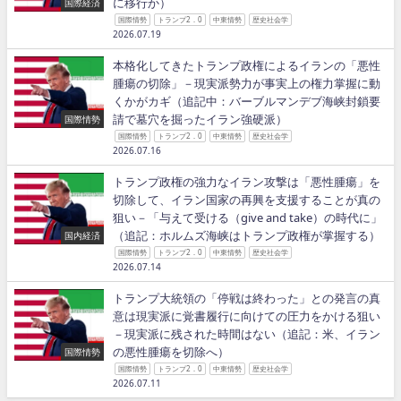
に移行か）
国際経済
国際情勢
トランプ2．0
中東情勢
歴史社会学
2026.07.19
本格化してきたトランプ政権によるイランの「悪性
腫瘍の切除」－現実派勢力が事実上の権力掌握に動
くかがカギ（追記中：バーブルマンデブ海峡封鎖要
請で墓穴を掘ったイラン強硬派）
国際情勢
国際情勢
トランプ2．0
中東情勢
歴史社会学
2026.07.16
トランプ政権の強力なイラン攻撃は「悪性腫瘍」を
切除して、イラン国家の再興を支援することが真の
狙い－「与えて受ける（give and take）の時代に」
（追記：ホルムズ海峡はトランプ政権が掌握する）
国内経済
国際情勢
トランプ2．0
中東情勢
歴史社会学
2026.07.14
トランプ大統領の「停戦は終わった」との発言の真
意は現実派に覚書履行に向けての圧力をかける狙い
－現実派に残された時間はない（追記：米、イラン
の悪性腫瘍を切除へ）
国際情勢
国際情勢
トランプ2．0
中東情勢
歴史社会学
2026.07.11