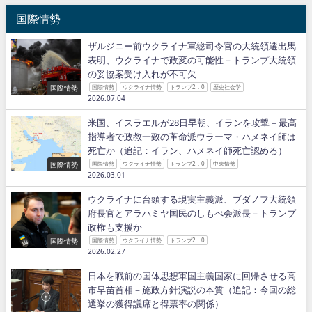
国際情勢
ザルジニー前ウクライナ軍総司令官の大統領選出馬
表明、ウクライナで政変の可能性－トランプ大統領
の妥協案受け入れが不可欠
国際情勢
国際情勢
ウクライナ情勢
トランプ2．0
歴史社会学
2026.07.04
米国、イスラエルが28日早朝、イランを攻撃－最高
指導者で政教一致の革命派ウラーマ・ハメネイ師は
死亡か（追記：イラン、ハメネイ師死亡認める）
国際情勢
国際情勢
ウクライナ情勢
トランプ2．0
中東情勢
2026.03.01
ウクライナに台頭する現実主義派、ブダノフ大統領
府長官とアラハミヤ国民のしもべ会派長－トランプ
政権も支援か
国際情勢
国際情勢
ウクライナ情勢
トランプ2．0
2026.02.27
日本を戦前の国体思想軍国主義国家に回帰させる高
市早苗首相－施政方針演説の本質（追記：今回の総
選挙の獲得議席と得票率の関係）