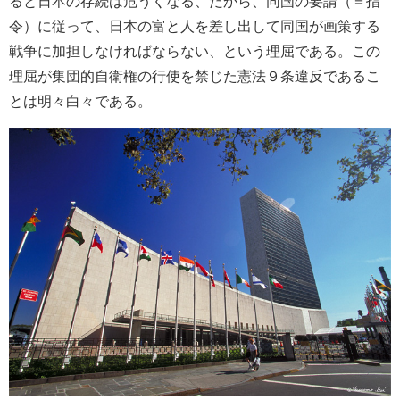
ると日本の存続は危うくなる、だから、同国の要請（＝指
令）に従って、日本の富と人を差し出して同国が画策する
戦争に加担しなければならない、という理屈である。この
理屈が集団的自衛権の行使を禁じた憲法９条違反であるこ
とは明々白々である。