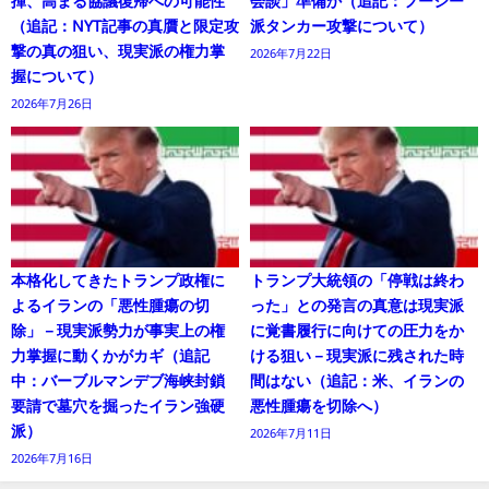
揮、高まる協議復帰への可能性
会談」準備か（追記：フーシー
（追記：NYT記事の真贋と限定攻
派タンカー攻撃について）
撃の真の狙い、現実派の権力掌
2026年7月22日
握について）
2026年7月26日
本格化してきたトランプ政権に
トランプ大統領の「停戦は終わ
よるイランの「悪性腫瘍の切
った」との発言の真意は現実派
除」－現実派勢力が事実上の権
に覚書履行に向けての圧力をか
力掌握に動くかがカギ（追記
ける狙い－現実派に残された時
中：バーブルマンデブ海峡封鎖
間はない（追記：米、イランの
要請で墓穴を掘ったイラン強硬
悪性腫瘍を切除へ）
派）
2026年7月11日
2026年7月16日