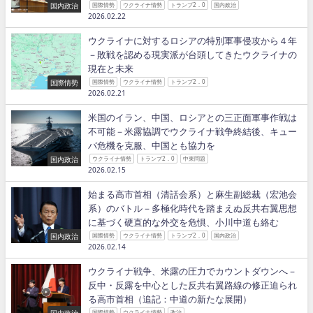
国内政治
国際情勢
ウクライナ情勢
トランプ2．0
国内政治
2026.02.22
ウクライナに対するロシアの特別軍事侵攻から４年
－敗戦を認める現実派が台頭してきたウクライナの
現在と未来
国際情勢
国際情勢
ウクライナ情勢
トランプ2．0
2026.02.21
米国のイラン、中国、ロシアとの三正面軍事作戦は
不可能－米露協調でウクライナ戦争終結後、キュー
バ危機を克服、中国とも協力を
国内政治
ウクライナ情勢
トランプ2．0
中東問題
2026.02.15
始まる高市首相（清話会系）と麻生副総裁（宏池会
系）のバトル－多極化時代を踏まえぬ反共右翼思想
に基づく硬直的な外交を危惧、小川中道も絡む
国内政治
国際情勢
ウクライナ情勢
トランプ2．0
国内政治
2026.02.14
ウクライナ戦争、米露の圧力でカウントダウンへ－
反中・反露を中心とした反共右翼路線の修正迫られ
る高市首相（追記：中道の新たな展開）
国内政治
国際情勢
ウクライナ情勢
政治