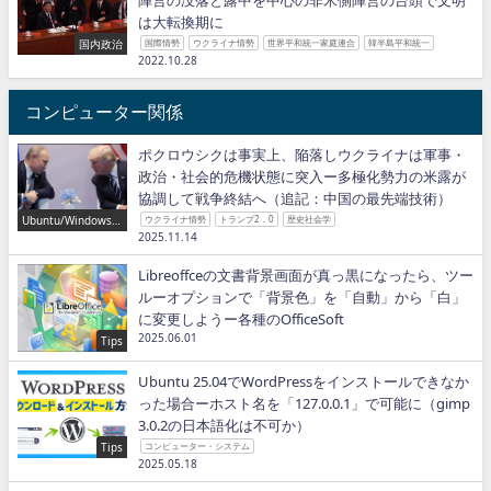
は大転換期に
国内政治
国際情勢
ウクライナ情勢
世界平和統一家庭連合
韓半島平和統一
2022.10.28
コンピューター関係
ポクロウシクは事実上、陥落しウクライナは軍事・
政治・社会的危機状態に突入ー多極化勢力の米露が
協調して戦争終結へ（追記：中国の最先端技術）
Ubuntu/Windows/P
ウクライナ情勢
トランプ2．0
歴史社会学
ython/IT
2025.11.14
Libreoffceの文書背景画面が真っ黒になったら、ツー
ルーオプションで「背景色」を「自動」から「白」
に変更しようー各種のOfficeSoft
2025.06.01
Tips
Ubuntu 25.04でWordPressをインストールできなか
った場合ーホスト名を「127.0.0.1」で可能に（gimp
3.0.2の日本語化は不可か）
Tips
コンピューター・システム
2025.05.18