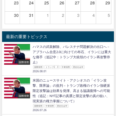
23
24
25
26
27
28
29
30
31
1
2
3
4
5
最新の重要トピックス
ハマスの武装解除、パレスチナ問題解決の出口へ－
アブラハム合意2.0に向けての布石、イランには重大
な痛手（追記中：トランプ大統領のイラン再攻撃停
止）
国際情勢
国際情勢
トランプ2．0
中東情勢
歴史社会学
2026.08.01
米国のニュースサイト・アクシオスの「イラン攻
撃、限界論」の批判－トランプ政権のイラン強硬派
限定攻撃論は効果を発揮、高まる協議復帰への可能
性（追記：NYT記事の真贋と限定攻撃の真の狙い、
国際情勢
現実派の権力掌握について）
国際情勢
中東情勢
歴史社会学
2026.07.26