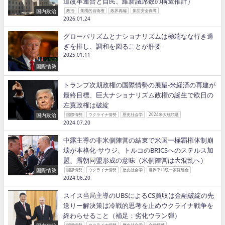
道改革連合と自民、維新議席数の構造推計）
国内政治
政治
集団的自衛権
政界再編
集団安全保障
2026.01.24
グローバリズムとナショナリズムは極端なな行き過
ぎを排し、調和を図ることが肝要
2025.01.11
国際情勢
トランプ次期政権の国際情勢の展望−米経済の再建が
最終目標、巨大ナショナリズム政権の誕生で欧日の
左翼政権は破綻
国内政治
国際情勢
ウクライナ情勢
歴史社会学
2024米大統領選
2024.07.20
中露主導の非米側陣営の結束で米国一極覇権体制崩
壊が本格化−サウジ、トルコのBRICSへのステルス加
盟、露朝同盟形成の意味（米側陣営は大混乱へ）
国際情勢
国際情勢
ウクライナ情勢
歴史社会学
世界平和統一家庭連合
2024.06.20
スイス当局主導のUBSによるCS買収は金融破綻の先
送りー解決策は冷戦的思考を止めウクライナ戦争を
終わらせること（補足：劣化ウラン弾）
国際情勢
ウクライナ情勢
歴史社会学
金融情勢