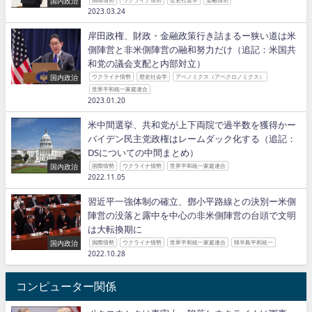
国内政治
2023.03.24
岸田政権、財政・金融政策行き詰まるー狭い道は米
側陣営と非米側陣営の融和努力だけ（追記：米国共
和党の議会支配と内部対立）
国内政治
ウクライナ情勢
歴史社会学
アベノミクス（アベクロノミクス）
世界平和統一家庭連合
2023.01.20
米中間選挙、共和党が上下両院で過半数を獲得かー
バイデン民主党政権はレームダック化する（追記：
DSについての中間まとめ）
国内政治
国際情勢
ウクライナ情勢
世界平和統一家庭連合
2022.11.05
習近平一強体制の確立、鄧小平路線との決別ー米側
陣営の没落と露中を中心の非米側陣営の台頭で文明
は大転換期に
国内政治
国際情勢
ウクライナ情勢
世界平和統一家庭連合
韓半島平和統一
2022.10.28
コンピューター関係