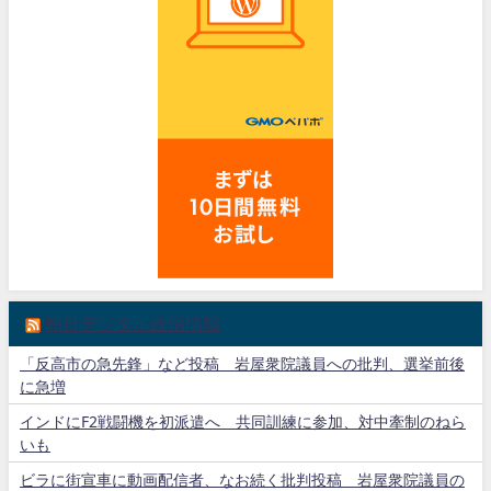
朝日デジタル政治情報
「反高市の急先鋒」など投稿 岩屋衆院議員への批判、選挙前後
に急増
インドにF2戦闘機を初派遣へ 共同訓練に参加、対中牽制のねら
いも
ビラに街宣車に動画配信者、なお続く批判投稿 岩屋衆院議員の