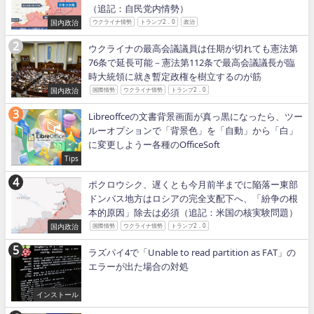
（追記：自民党内情勢）
国内政治
ウクライナ情勢
トランプ2．0
政治
ウクライナの最高会議議員は任期が切れても憲法第
76条で延長可能－憲法第112条で最高会議議長が臨
時大統領に就き暫定政権を樹立するのが筋
国内政治
国際情勢
ウクライナ情勢
トランプ2．0
Libreoffceの文書背景画面が真っ黒になったら、ツー
ルーオプションで「背景色」を「自動」から「白」
に変更しようー各種のOfficeSoft
Tips
ポクロウシク、遅くとも今月前半までに陥落ー東部
ドンバス地方はロシアの完全支配下へ、「紛争の根
本的原因」除去は必須（追記：米国の核実験問題）
国内政治
国際情勢
ウクライナ情勢
トランプ2．0
ラズパイ4で「Unable to read partition as FAT」の
エラーが出た場合の対処
インストール