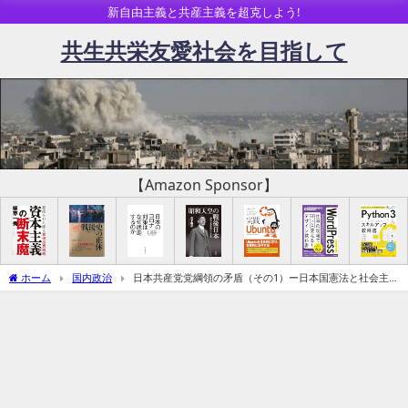
新自由主義と共産主義を超克しよう!
共生共栄友愛社会を目指して
【Amazon Sponsor】
ホーム
国内政治
日本共産党党綱領の矛盾（その1）ー日本国憲法と社会主
義革命の矛盾