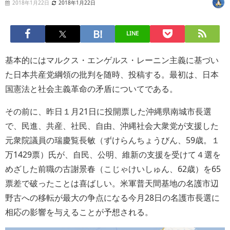
2018年1月22日
2018年1月22日
LINE
基本的にはマルクス・エンゲルス・レーニン主義に基づい
た日本共産党綱領の批判を随時、投稿する。最初は、日本
国憲法と社会主義革命の矛盾についてである。
その前に、昨日１月21日に投開票した沖縄県南城市長選
で、民進、共産、社民、自由、沖縄社会大衆党が支援した
元衆院議員の瑞慶覧長敏（ずけらんちょうびん、59歳。１
万1429票）氏が、自民、公明、維新の支援を受けて４選を
めざした前職の古謝景春（こじゃけいしゅん、62歳）を65
票差で破ったことは喜ばしい。米軍普天間基地の名護市辺
野古への移転が最大の争点になる今月28日の名護市長選に
相応の影響を与えることが予想される。