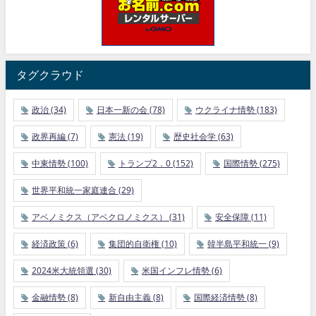
タグクラウド
政治
(34)
日本一新の会
(78)
ウクライナ情勢
(183)
政界再編
(7)
憲法
(19)
歴史社会学
(63)
中東情勢
(100)
トランプ2．0
(152)
国際情勢
(275)
世界平和統一家庭連合
(29)
アベノミクス（アベクロノミクス）
(31)
安全保障
(11)
経済政策
(6)
集団的自衛権
(10)
韓半島平和統一
(9)
2024米大統領選
(30)
米国インフレ情勢
(6)
金融情勢
(8)
新自由主義
(8)
国際経済情勢
(8)