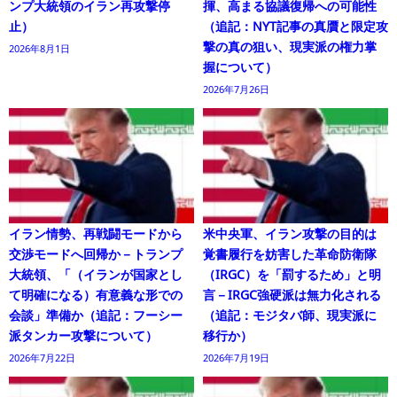
ンプ大統領のイラン再攻撃停
揮、高まる協議復帰への可能性
止）
（追記：NYT記事の真贋と限定攻
撃の真の狙い、現実派の権力掌
2026年8月1日
握について）
2026年7月26日
イラン情勢、再戦闘モードから
米中央軍、イラン攻撃の目的は
交渉モードへ回帰か－トランプ
覚書履行を妨害した革命防衛隊
大統領、「（イランが国家とし
（IRGC）を「罰するため」と明
て明確になる）有意義な形での
言－IRGC強硬派は無力化される
会談」準備か（追記：フーシー
（追記：モジタバ師、現実派に
派タンカー攻撃について）
移行か）
2026年7月22日
2026年7月19日