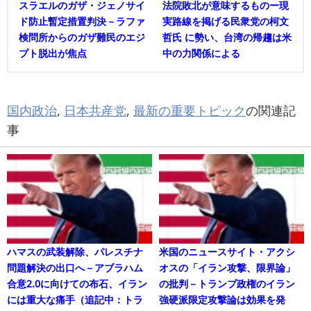
スラエルのガザ・ジェノサイ
法院敗北が意味するものー現
ド防止暫定措置判決－ラファ
実路線を掲げる民衆党の柯文
検問所からのガザ難民のエジ
哲氏 に勢い、台湾の帰趨は米
プト脱出が焦点
中の力関係による
国内政治
,
日本共産党
,
最新の重要トピック
の関連記
事
ハマスの武装解除、パレスチナ
米国のニュースサイト・アクシ
問題解決の出口へ－アブラハム
オスの「イラン攻撃、限界論」
合意2.0に向けての布石、イラン
の批判－トランプ政権のイラン
には重大な痛手（追記中：トラ
強硬派限定攻撃論は効果を発