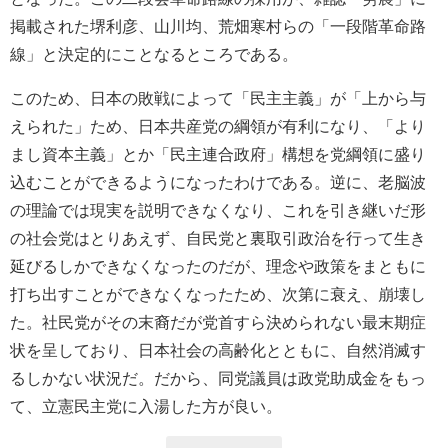
掲載された堺利彦、山川均、荒畑寒村らの「一段階革命路
線」と決定的にことなるところである。
このため、日本の敗戦によって「民主主義」が「上から与
えられた」ため、日本共産党の綱領が有利になり、「より
まし資本主義」とか「民主連合政府」構想を党綱領に盛り
込むことができるようになったわけである。逆に、老脳波
の理論では現実を説明できなくなり、これを引き継いだ形
の社会党はとりあえず、自民党と裏取引政治を行って生き
延びるしかできなくなったのだが、理念や政策をまともに
打ち出すことができなくなったため、次第に衰え、崩壊し
た。社民党がその末裔だが党首すら決められない最末期症
状を呈しており、日本社会の高齢化とともに、自然消滅す
るしかない状況だ。だから、同党議員は政党助成金をもっ
て、立憲民主党に入湯した方が良い。