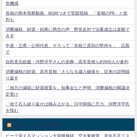
危機感
首相の熊本視察動画、BGMつきで官邸投稿 「首相のPR」と批
判も
消費減税、財源・効果に懸念の声 野党反対で法案成立は楽観で
きず
中道・立憲・公明代表、そろって「非核三原則の堅持を」 広島
で
自民党元総裁・河野洋平さんの党葬 高市首相ら約900人が参列
消費減税の財源、高市首相「さらなる歳入確保を」従来の説明繰
り返す
「地方の減収に財源措置を」知事会など声明 消費減税の閣議決
定受け
「捨て石も繰り返せば積み上がる」日中関係に尽力、河野洋平氏
を悼む
朝日デジタル経済新聞
ピーク迎えるマンション大規模修繕 空き巣被害、資金不足リス