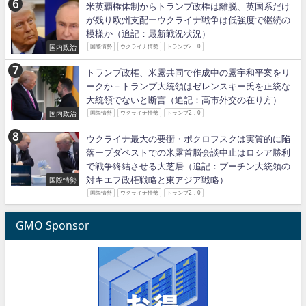
米英覇権体制からトランプ政権は離脱、英国系だけ
が残り欧州支配ーウクライナ戦争は低強度で継続の
模様か（追記：最新戦況状況）
国内政治
国際情勢
ウクライナ情勢
トランプ2．0
トランプ政権、米露共同で作成中の露宇和平案をリ
ークか－トランプ大統領はゼレンスキー氏を正統な
大統領でないと断言（追記：高市外交の在り方）
国内政治
国際情勢
ウクライナ情勢
トランプ2．0
ウクライナ最大の要衝・ポクロフスクは実質的に陥
落ープダペストでの米露首脳会談中止はロシア勝利
で戦争終結させる大芝居（追記：プーチン大統領の
対キエフ政権戦略と東アジア戦略）
国際情勢
国際情勢
ウクライナ情勢
トランプ2．0
GMO Sponsor