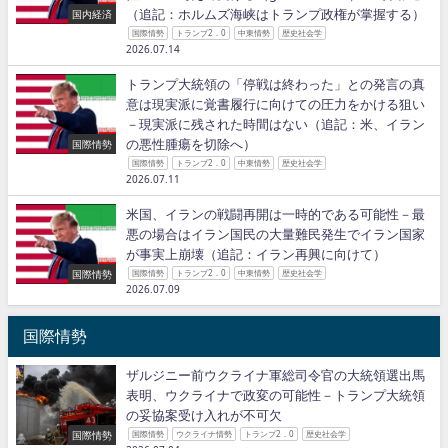
（追記：ホルムズ海峡はトランプ政権が掌握する）
国内経済
国際情勢
トランプ2．0
中東情勢
歴史社会学
2026.07.14
トランプ大統領の「停戦は終わった」との発言の真
意は現実派に覚書履行に向けての圧力をかける狙い
－現実派に残された時間はない（追記：米、イラン
の悪性腫瘍を切除へ）
国際情勢
国際情勢
トランプ2．0
中東情勢
歴史社会学
2026.07.11
米国、イランの戦闘再開は一時的である可能性－最
悪の場合はイラン国民の大量難民発生でイラン国家
が事実上崩壊（追記：イラン再興に向けて）
国際情勢
国際情勢
トランプ2．0
中東情勢
歴史社会学
2026.07.09
国際情勢
ザルジニー前ウクライナ軍総司令官の大統領選出馬
表明、ウクライナで政変の可能性－トランプ大統領
の妥協案受け入れが不可欠
国際情勢
国際情勢
ウクライナ情勢
トランプ2．0
歴史社会学