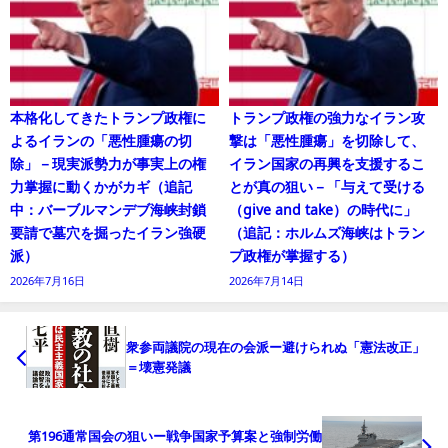
本格化してきたトランプ政権に
トランプ政権の強力なイラン攻
よるイランの「悪性腫瘍の切
撃は「悪性腫瘍」を切除して、
除」－現実派勢力が事実上の権
イラン国家の再興を支援するこ
力掌握に動くかがカギ（追記
とが真の狙い－「与えて受ける
中：バーブルマンデブ海峡封鎖
（give and take）の時代に」
要請で墓穴を掘ったイラン強硬
（追記：ホルムズ海峡はトラン
派）
プ政権が掌握する）
2026年7月16日
2026年7月14日
衆参両議院の現在の会派ー避けられぬ「憲法改正」
＝壊憲発議
第196通常国会の狙いー戦争国家予算案と強制労働