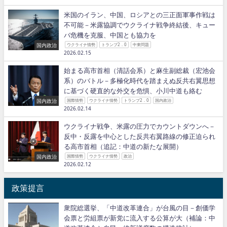
米国のイラン、中国、ロシアとの三正面軍事作戦は
不可能－米露協調でウクライナ戦争終結後、キュー
バ危機を克服、中国とも協力を
国内政治
ウクライナ情勢
トランプ2．0
中東問題
2026.02.15
始まる高市首相（清話会系）と麻生副総裁（宏池会
系）のバトル－多極化時代を踏まえぬ反共右翼思想
に基づく硬直的な外交を危惧、小川中道も絡む
国内政治
国際情勢
ウクライナ情勢
トランプ2．0
国内政治
2026.02.14
ウクライナ戦争、米露の圧力でカウントダウンへ－
反中・反露を中心とした反共右翼路線の修正迫られ
る高市首相（追記：中道の新たな展開）
国内政治
国際情勢
ウクライナ情勢
政治
2026.02.12
政策提言
衆院総選挙、「中道改革連合」が台風の目－創価学
会票と労組票が新党に流入する公算が大（補論：中