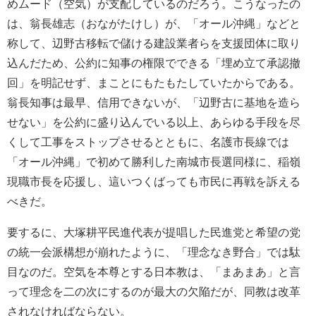
めムード（空気）が支配しているのだろう。こうなったの
は、翁長雄志（おながたけし）が、「オール沖縄」などと
称して、辺野古移転で儲ける建設業者らを支援団体に取り
込んだため、公約に知事の権限でできる「埋め立て承認撤
回」を明記せず、まことにもたもたしていたからである。
翁長知事は最早、信用できないが、「辺野古に基地を造ら
せない」を公約に盛り込んでいる以上、あらゆる手段を尽
くして工事をストップさせるとともに、名護市長線では
「オール沖縄」で初めて勝利した南城市長選同様に、稲嶺
現職市長を応援し、這いつくばっても市民に再戦を訴える
べきだ。
要するに、大塚耕平民進代表が提唱した民進党と希望の党
の統一会派構想が崩れたように、「理念なき野合」では駄
目なのだ。空気を本尊とする日本教は、「まあまあ」と言
って理念を二の次にするのが最大の欠陥だが、同教は改革
されなければならない。