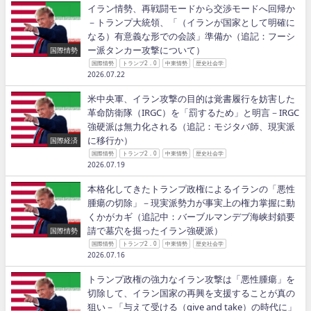
イラン情勢、再戦闘モードから交渉モードへ回帰か
－トランプ大統領、「（イランが国家として明確に
なる）有意義な形での会談」準備か（追記：フーシ
ー派タンカー攻撃について）
国際情勢
国際情勢
トランプ2．0
中東情勢
歴史社会学
2026.07.22
米中央軍、イラン攻撃の目的は覚書履行を妨害した
革命防衛隊（IRGC）を「罰するため」と明言－IRGC
強硬派は無力化される（追記：モジタバ師、現実派
に移行か）
国際経済
国際情勢
トランプ2．0
中東情勢
歴史社会学
2026.07.19
本格化してきたトランプ政権によるイランの「悪性
腫瘍の切除」－現実派勢力が事実上の権力掌握に動
くかがカギ（追記中：バーブルマンデブ海峡封鎖要
請で墓穴を掘ったイラン強硬派）
国際情勢
国際情勢
トランプ2．0
中東情勢
歴史社会学
2026.07.16
トランプ政権の強力なイラン攻撃は「悪性腫瘍」を
切除して、イラン国家の再興を支援することが真の
狙い－「与えて受ける（give and take）の時代に」