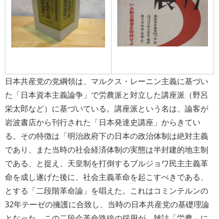
日本共産党の党綱領は、マルクス・レーニン主義に基づい
た「日本資本主義論争」で労農派と対立した講座派（野呂
栄太郎など）に基づいている。講座派という名は、論客が
岩波書店から刊行された「日本発達史講座」からきてい
る。その特徴は「明治政府下の日本の政治体制は絶対主義
であり、また当時の社会経済体制の実態は半封建的地主制
である、と捉え、天皇制を打倒するブルジョワ民主主義革
命を成し遂げた後に、社会主義革命を起こすべきである、
とする「二段階革命論」を唱えた。これはコミンテルンの
32年テーゼの擁護に合致し、当時の日本共産党の基礎理論
となった。この二段会革命路線の採用が、雑誌「労農」に