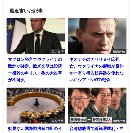
最近書いた記事
国内政治
国内政治
マクロン発言でウクライナの
ネオナチのナワリヌイ氏死
敗北が確定、欧米文明は没落
亡、ウクライナの継戦が目的
ー根幹のキリスト教の大改革
かー有り得る核兵器を使わな
が不可欠
いロシア・NATO戦争
国際情勢
国内政治
効果ない国際司法裁判所のイ
台湾総統選で総統選勝利・立