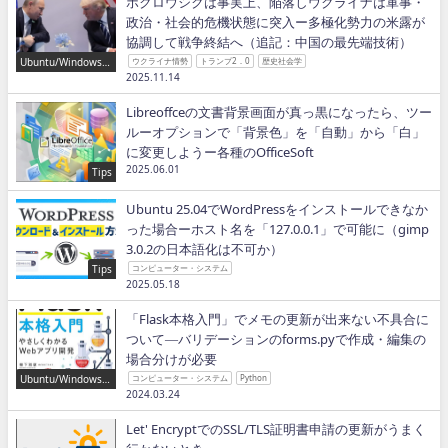
ポクロウシクは事実上、陥落しウクライナは軍事・
政治・社会的危機状態に突入ー多極化勢力の米露が
協調して戦争終結へ（追記：中国の最先端技術）
Ubuntu/Windows/P
ウクライナ情勢
トランプ2．0
歴史社会学
ython/IT
2025.11.14
Libreoffceの文書背景画面が真っ黒になったら、ツー
ルーオプションで「背景色」を「自動」から「白」
に変更しようー各種のOfficeSoft
2025.06.01
Tips
Ubuntu 25.04でWordPressをインストールできなか
った場合ーホスト名を「127.0.0.1」で可能に（gimp
3.0.2の日本語化は不可か）
Tips
コンピューター・システム
2025.05.18
「Flask本格入門」でメモの更新が出来ない不具合に
ついて―バリデーションのforms.pyで作成・編集の
場合分けが必要
Ubuntu/Windows/P
コンピューター・システム
Python
ython/IT
2024.03.24
Let' EncryptでのSSL/TLS証明書申請の更新がうまく