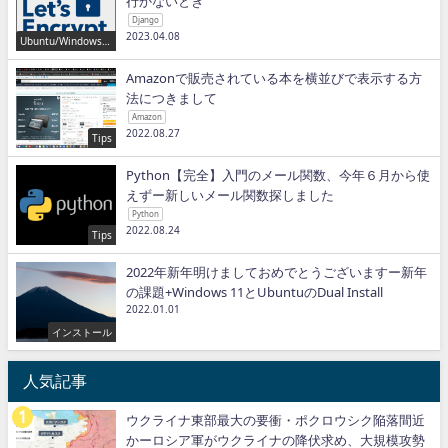
行かないとき
Django
2023.04.08
Ubuntu/Windows/P
ython/IT
Amazonで販売されている本を横並びで表示する方
法につきまして
Amazon
2022.08.27
Tips
Python【完全】入門のメール関数、今年６月から使
えずー新しいメール関数探しました
Python
2022.08.24
Tips
2022年新年明けましておめでとうございますー新年
の課題+Windows 11とUbuntuのDual Install
2022.01.01
インストール
人気記事
ウクライナ東部最大の要衝・ポクロウシク陥落間近
かーロシア軍がウクライナの降伏求め、大規模攻勢