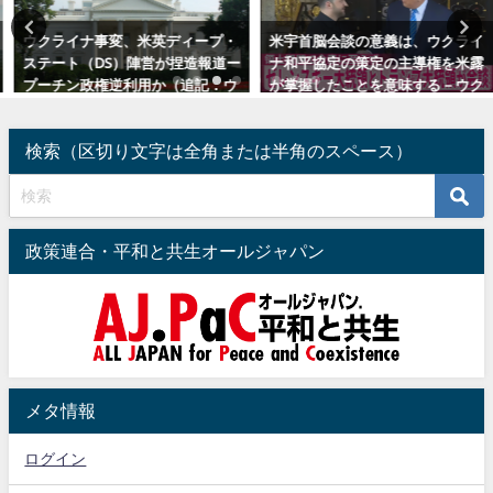
ウクライナ事変、米英ディープ・
米宇首脳会談の意義は、ウクライ
ステート（DS）陣営が捏造報道ー
ナ和平協定の策定の主導権を米露
プーチン政権逆利用か（追記：ウ
が掌握したことを意味する－ウク
クライナ事変の行方）
ライナの現実派は「歴史的事件」
と自覚すべき
2022年5月4日
検索（区切り文字は全角または半角のスペース）
2025年12月29日
政策連合・平和と共生オールジャパン
メタ情報
ログイン