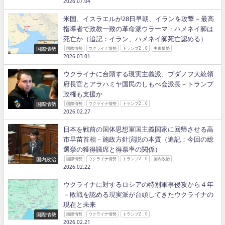
2026.07.04
米国、イスラエルが28日早朝、イランを攻撃－最高
指導者で政教一致の革命派ウラーマ・ハメネイ師は
死亡か（追記：イラン、ハメネイ師死亡認める）
国際情勢
国際情勢
ウクライナ情勢
トランプ2．0
中東情勢
2026.03.01
ウクライナに台頭する現実主義派、ブダノフ大統領
府長官とアラハミヤ国民のしもべ会派長－トランプ
政権も支援か
国際情勢
国際情勢
ウクライナ情勢
トランプ2．0
2026.02.27
日本を戦前の国体思想軍国主義国家に回帰させる高
市早苗首相－施政方針演説の本質（追記：今回の総
選挙の獲得議席と得票率の関係）
国内政治
国際情勢
ウクライナ情勢
トランプ2．0
国内政治
2026.02.22
ウクライナに対するロシアの特別軍事侵攻から４年
－敗戦を認める現実派が台頭してきたウクライナの
現在と未来
国際情勢
国際情勢
ウクライナ情勢
トランプ2．0
2026.02.21