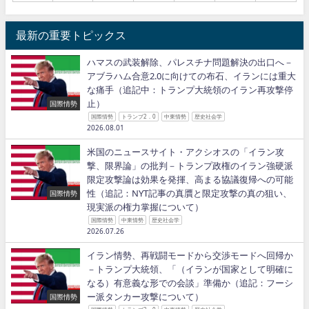
最新の重要トピックス
ハマスの武装解除、パレスチナ問題解決の出口へ－
アブラハム合意2.0に向けての布石、イランには重大
な痛手（追記中：トランプ大統領のイラン再攻撃停
止）
国際情勢
国際情勢
トランプ2．0
中東情勢
歴史社会学
2026.08.01
米国のニュースサイト・アクシオスの「イラン攻
撃、限界論」の批判－トランプ政権のイラン強硬派
限定攻撃論は効果を発揮、高まる協議復帰への可能
性（追記：NYT記事の真贋と限定攻撃の真の狙い、
国際情勢
現実派の権力掌握について）
国際情勢
中東情勢
歴史社会学
2026.07.26
イラン情勢、再戦闘モードから交渉モードへ回帰か
－トランプ大統領、「（イランが国家として明確に
なる）有意義な形での会談」準備か（追記：フーシ
ー派タンカー攻撃について）
国際情勢