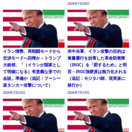
2026年7月26日
イラン情勢、再戦闘モードから
米中央軍、イラン攻撃の目的は
交渉モードへ回帰か－トランプ
覚書履行を妨害した革命防衛隊
大統領、「（イランが国家とし
（IRGC）を「罰するため」と明
て明確になる）有意義な形での
言－IRGC強硬派は無力化される
会談」準備か（追記：フーシー
（追記：モジタバ師、現実派に
派タンカー攻撃について）
移行か）
2026年7月22日
2026年7月19日