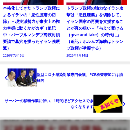
本格化してきたトランプ政権に
トランプ政権の強力なイラン攻
よるイランの「悪性腫瘍の切
撃は「悪性腫瘍」を切除して、
除」－現実派勢力が事実上の権
イラン国家の再興を支援するこ
力掌握に動くかがカギ（追記
とが真の狙い－「与えて受ける
中：バーブルマンデブ海峡封鎖
（give and take）の時代に」
要請で墓穴を掘ったイラン強硬
（追記：ホルムズ海峡はトラン
派）
プ政権が掌握する）
2026年7月16日
2026年7月14日
新型コロナ感染対策専門会議、PCR検査増加には消
極的
サーバーの移転作業に伴い、1時間ほどアクセスでき
なくなります