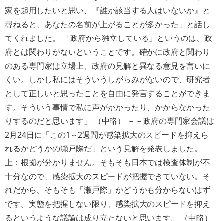
家を起用したいと思い、『誰か該当する人はいないか』と
尋ねると、あなたの名前が上がることが多かった」と話し
てくれました。 「政府から独立している」というのは、政
府とは関わりがないということです。確かに政府と関わり
のある専門家は立場上、政府の見解と異なる意見を言いに
くい。しかし私にはそういうしがらみがないので、研究者
として正しいと思ったことを自由に発言することができま
す。そういう事情で私に声がかかったり、かからなかった
りするのだと思います」 （中略） －－政府の専門家会議は
2月24日に「この1～2週間が感染拡大のスピードを抑えら
れるかどうかの瀬戸際だ」という見解を発表しました。
上：根拠が分かりません。そもそも日本では検査体制が不
十分なので、感染拡大のスピードが把握できていない。そ
れだから、そもそも「瀬戸際」かどうかも分からないはず
です。実態を把握しない限り、感染拡大のスピードを抑え
るというような議論は成り立たないと思います。 （中略）