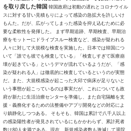
を取り戻した韓国
韓国政府は初動の遅れとコロナウイル
スに対する甘い見積もりによって感染の急拡大を許しいけ
もんた。だが、広がってしまった感染を抑え込むために必
要な柔軟性を発揮した。 まず早期追跡、早期検査、早期治
療をモットーにドライブスルー検査など、感染が疑われる
人々に対して大規模な検査を実施した。日本では韓国につ
いて「誰でも彼でも検査している」「検査しすぎて医療崩
壊が起きている」というデマが流れているようだが、「感
染が疑われる人」は徹底的に検査しているというのが実態
だ。また、大規模感染が起こった大邱で病床が足りないと
いう事態が起こっているのは事実だが、これについても政
府が新たに生活治療センターを準備し、また自宅隔離を支
援・義務化するための法整備やアプリ開発などの対応によ
り鎮静化しつつある。 そもそも、韓国は累計で八千人以上
の感染陽性者が発見されているにもかかわらず、累計死者
数は80人未満である。現在、新規感染者数も激減して退院