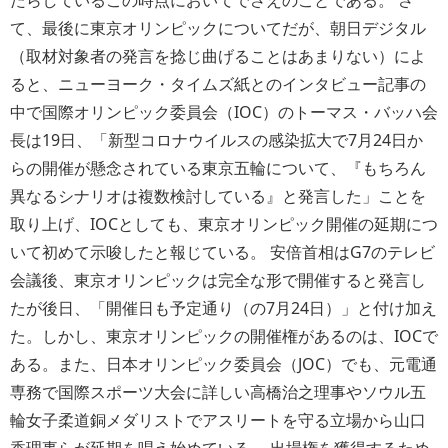
て、最後に東京オリンピックについてだが、朝日デジタル
（取材対象者の発言を捻じ曲げることはあまりない）によ
ると、ニューヨーク・タイムズ紙とのインタビュー記事の
中で国際オリンピック委員会（IOC）のトーマス・バッハ会
長は19日、「新型コロナウイルスの感染拡大で7月24日か
らの開催が懸念されている東京五輪について、『もちろん
異なるシナリオは複数検討している』と発言した」ことを
取り上げ、IOCとしても、東京オリンピック開催の延期につ
いて初めて示唆したと報じている。 安倍首相はG7のテレビ
会議後、東京オリンピックは完全な形で開催すると発言し
たが後日、「開催日も予定通り（の7月24日）」と付け加え
た。しかし、東京オリンピックの開催権があるのは、IOCで
ある。また、日本オリンピック委員会（JOC）でも、元電通
専務で国際スポーツ大会に詳しい高橋治之理事やソウル五
輪女子柔道銅メダリストでアスリートを守る立場から山口
香理事らが延期を唱え始めている。 出場権を獲得するため