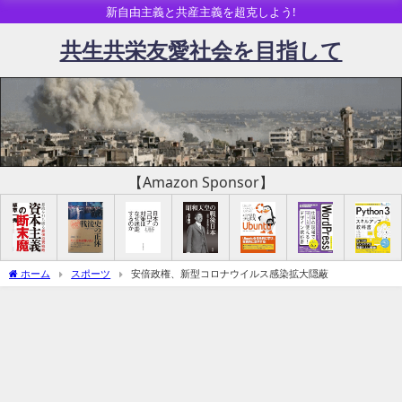
新自由主義と共産主義を超克しよう!
共生共栄友愛社会を目指して
【Amazon Sponsor】
ホーム
スポーツ
安倍政権、新型コロナウイルス感染拡大隠蔽