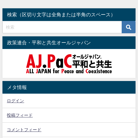
ライナは分割統治へ（追記：清和
2022年8月6日
会潰し）
検索（区切り文字は全角または半角のスペース）
2024年4月2日
政策連合・平和と共生オールジャパン
メタ情報
ログイン
投稿フィード
コメントフィード