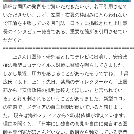
詳細は両氏の発言をご覧いただきたいが、若干引用させて
いただきたい。まず、左翼・右翼の枠組みにとらわれない
で正論を主張している月刊誌「日本」に掲載された上理事
長のインタビュー発言である。重要な箇所を引用させてい
ただくと、
================================================
－－上さんは医師・研究者としてテレビに出演し、安倍政
権の新型コロナウイルス対策に警鐘を鳴らしてきました。
しかし最近、圧力を感じることがあったそうですね。 上昌
広氏（以下、上）：先日、某局のディレクターから「上層
部から『安倍政権の批判は控えてほしい』と言われてい
る」と釘を刺されるということがありました。新型コロナ
の問題で、メディアの自主規制が働いていると感じまし
た。 現在は海外メディアからの取材依頼が増えています。
理由を聞くと、「日本には独自の意見を自由に発言する医
師や専門家がほとんどいない。政府から独立している専門