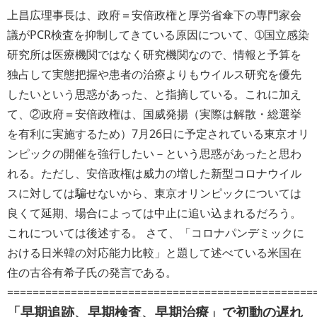
上昌広理事長は、政府＝安倍政権と厚労省傘下の専門家会
議がPCR検査を抑制してきている原因について、➀国立感染
研究所は医療機関ではなく研究機関なので、情報と予算を
独占して実態把握や患者の治療よりもウイルス研究を優先
したいという思惑があった、と指摘している。これに加え
て、②政府＝安倍政権は、国威発揚（実際は解散・総選挙
を有利に実施するため）7月26日に予定されている東京オリ
ンピックの開催を強行したい－という思惑があったと思わ
れる。ただし、安倍政権は威力の増した新型コロナウイル
スに対しては騙せないから、東京オリンピックについては
良くて延期、場合によっては中止に追い込まれるだろう。
これについては後述する。 さて、「コロナパンデミックに
おける日米韓の対応能力比較」と題して述べている米国在
住の古谷有希子氏の発言である。
================================================
「早期追跡、早期検査、早期治療」で初動の遅れ