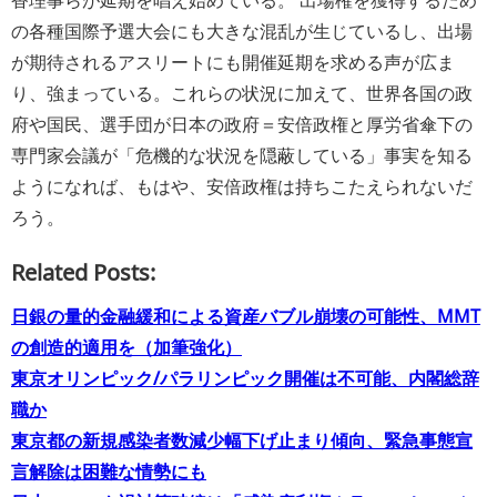
の各種国際予選大会にも大きな混乱が生じているし、出場
が期待されるアスリートにも開催延期を求める声が広ま
り、強まっている。これらの状況に加えて、世界各国の政
府や国民、選手団が日本の政府＝安倍政権と厚労省傘下の
専門家会議が「危機的な状況を隠蔽している」事実を知る
ようになれば、もはや、安倍政権は持ちこたえられないだ
ろう。
Related Posts:
日銀の量的金融緩和による資産バブル崩壊の可能性、MMT
の創造的適用を（加筆強化）
東京オリンピック/パラリンピック開催は不可能、内閣総辞
職か
東京都の新規感染者数減少幅下げ止まり傾向、緊急事態宣
言解除は困難な情勢にも