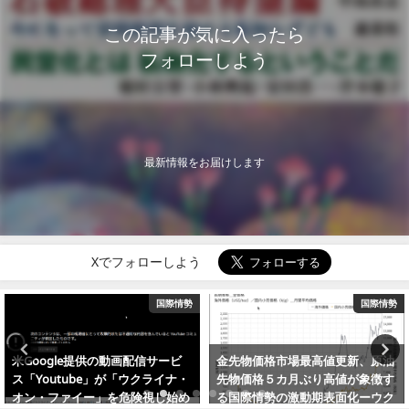
この記事が気に入ったら
フォローしよう
最新情報をお届けします
Xでフォローしよう
国際情勢
国内政治
金先物価格市場最高値更新、原油
日本企業、サハリン2から撤退し
先物価格５カ月ぶり高値が象徴す
ない可能性もー岸田政権、なくは
る国際情勢の激動期表面化ーウク
ない対米隷属外交転換の可能性