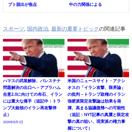
プト脱出が焦点
中の力関係による
スポーツ
,
国内政治
,
最新の重要トピック
の関連記事
ハマスの武装解除、パレスチナ
米国のニュースサイト・アクシ
問題解決の出口へ－アブラハム
オスの「イラン攻撃、限界論」
合意2.0に向けての布石、イラン
の批判－トランプ政権のイラン
には重大な痛手（追記中：トラ
強硬派限定攻撃論は効果を発
ンプ大統領のイラン再攻撃停
揮、高まる協議復帰への可能性
止）
（追記：NYT記事の真贋と限定攻
撃の真の狙い、現実派の権力掌
2026年8月1日
握について）