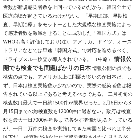
者数が新規感染者数を上回っているのだから、韓国全土で
医療崩壊が起きているわけがない。 「早期追跡、早期検
査、早期治療」をモットーとした大規模な検査実施によっ
て感染者数を激減させることに成功した「韓国方式」は
WHOも高く評価しており(注)、アメリカ、ドイツ、オース
トラリアなどでは早速「韓国方式」で対応を進めるべく、
情報公
ドライブスルー検査が導入されている。 （中略）
開でも検査でも問題ばかりの日本
情報公開の点でも
検査の点でも、アメリカ以上に問題が多いのが日本だ。 ま
ず、日本は検査実施数が少ないので、実際の感染者数は報
告されている以上であると考えるべきである。 二月初旬の
検査数は最大で一日約1500件が限界だった。2月6日から3
月15日までの総検査数も12000件に過ぎない。政府は検査
数を最大一日7000件程度まで増やす準備があるとしている
が、一日二万件の検査を実施してきた韓国と比べれば半分
以下だ。 検査数が少なければ感染者数も少なく見えるが、