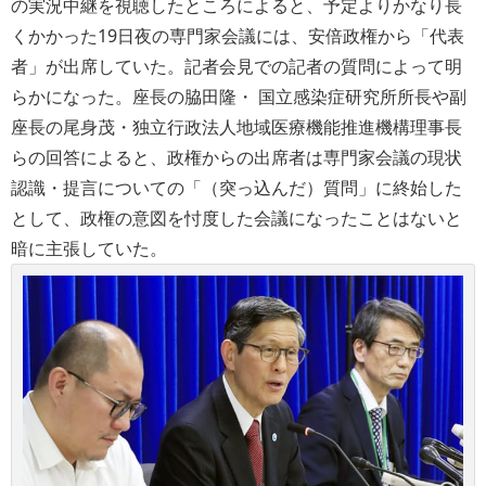
の実況中継を視聴したところによると、予定よりかなり長
くかかった19日夜の専門家会議には、安倍政権から「代表
者」が出席していた。記者会見での記者の質問によって明
らかになった。座長の脇田隆・ 国立感染症研究所所長や副
座長の尾身茂・独立行政法人地域医療機能推進機構理事長
らの回答によると、政権からの出席者は専門家会議の現状
認識・提言についての「（突っ込んだ）質問」に終始した
として、政権の意図を忖度した会議になったことはないと
暗に主張していた。