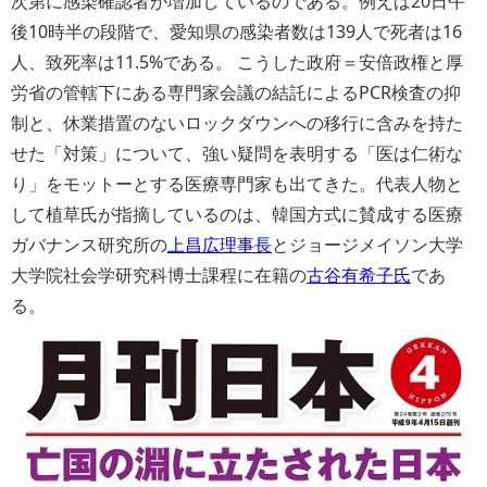
次第に感染確認者が増加しているのである。例えば20日午
後10時半の段階で、愛知県の感染者数は139人で死者は16
人、致死率は11.5%である。 こうした政府＝安倍政権と厚
労省の管轄下にある専門家会議の結託によるPCR検査の抑
制と、休業措置のないロックダウンへの移行に含みを持た
せた「対策」について、強い疑問を表明する「医は仁術な
り」をモットーとする医療専門家も出てきた。代表人物と
して植草氏が指摘しているのは、韓国方式に賛成する医療
ガバナンス研究所の
上昌広理事長
とジョージメイソン大学
大学院社会学研究科博士課程に在籍の
古谷有希子氏
であ
る。