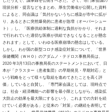
したうえで、議事録を公開すべきだ。 さて、専門家会議の
現状分析・提言などをまとめ、厚生労働省が公開した資料
によると、同会議は「気付かないうちに感染が市中に拡が
り、あるときに突然爆発的に患者が急増（オーバーシュー
ト）」し、「医療供給体制に過剰な負担がかかり、それま
で行われていた適切な医療が供給できなくなることが懸念
されます」として、いわゆる医療崩壊の懸念はしている。
しかし、わが国の新型コロナ感染症対策について、「世界
保健機関（ＷＨＯ）のアダムノ・テドロス事務局長は、
2020 年3月13日の事務局長のステートメントにおいて、日
本が「クラスター（患者集団）の早期発見・早期対応」と
いう戦略をとって様々な取組を進めてきたことを高く評
価」していると自賛し、「専門家会議としては、現時点で
は、社会・経済機能への影響を最小限としながら、感染拡
大防止の効果を最大限にするという、これまでの方針を続
けていく必要がある」と従来の「対策」の継続を表明して