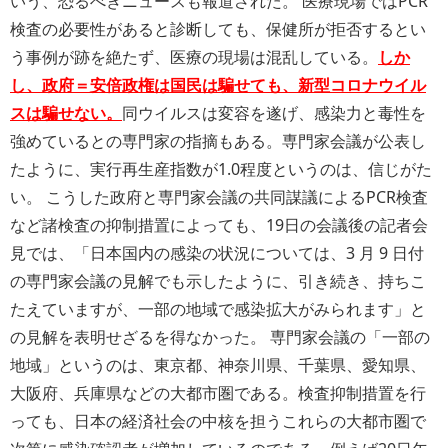
いう、恐るべきニュースも報道された。 医療現場ではPCR
検査の必要性があると診断しても、保健所が拒否するとい
う事例が跡を絶たず、医療の現場は混乱している。
しか
し、政府＝安倍政権は国民は騙せても、新型コロナウイル
スは騙せない。
同ウイルスは変容を遂げ、感染力と毒性を
強めているとの専門家の指摘もある。専門家会議が公表し
たように、実行再生産指数が1.0程度というのは、信じがた
い。 こうした政府と専門家会議の共同謀議によるPCR検査
など諸検査の抑制措置によっても、19日の会議後の記者会
見では、「日本国内の感染の状況については、3 月 9 日付
の専門家会議の見解でも示したように、引き続き、持ちこ
たえていますが、一部の地域で感染拡大がみられます」と
の見解を表明せざるを得なかった。 専門家会議の「一部の
地域」というのは、東京都、神奈川県、千葉県、愛知県、
大阪府、兵庫県などの大都市圏である。検査抑制措置を行
っても、日本の経済社会の中核を担うこれらの大都市圏で