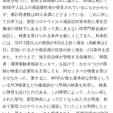
措置を取った。政府も韓国版CDCに協力し、韓国は累計で
8000千人以上の感染陽性者が発見されているにもかかわら
ず、累計死者数は80人未満にとどまっている。 これに対し
て日本では、新型コロナウイルス感染症対策本部と厚生労
働省の管轄下にあると言って差し支えない同専門家会議が
結託し、検査を受けられる条件を厳しくしてきた。具体的
には、➀37.5度以上の発熱が4日以上続く場合（高齢者は2
日）②強いだるさや倦怠感の症状が続く場合－の2条件を定
めた。そのうえで、地方自治体が管轄する保健所に「帰国
者・濃厚接触者相談センター」を設けて、かかりつけの医
師が検査の必要性を主張しても、同センターが検査を受け
させなかった。要するに、WHOが最も基本的な対策として
いるPCR検査などの徹底的かつ早期の検査を拒否し、検査
に障壁を設けたのである。この障壁によって、たらい回し
された挙句、新型肺炎によって亡くなられた方が死後、初
めて新型コロナウイルスに感染していたことが判明したと