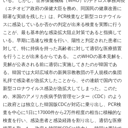
いる。 しかし、世界保健機構（WHO）のテドロス事務局長
（エチオピア政府の保健大臣を務め、同国民の健康改善に
顕著な実績を残した）は、PCR検査など新型コロナウイル
スに感染しているか否かの判定が出来る検査を実際に行う
ことが、最も基本的な感染拡大阻止対策であると指摘して
いる。早期に迅速な検査を行い、陽性と判定された患者に
対して、特に持病を持った高齢者に対して適切な医療措置
を行うことが出来るからである。 このWHOの基本見解を、
見解が公表される前に適切に実施してきたのが韓国であ
る。韓国では大邱広域市の新興宗教教団の千人規模の集団
礼拝で感染者が急拡大したことから、その連鎖で国内での
新型コロナウイルス感染が急拡大してしまった。このた
め、米国のアメリカ疾病予防管理センター（CDC）のよう
に政府とは独立した韓国版CDCが対応に乗り出し、PCR検
査を中心に1日に17000件から2万件程度の相当に積極的な
検査を行い、感染患者と感染経路を割り出し、適切な医療