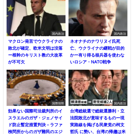
国内政治
国内政治
マクロン発言でウクライナの
ネオナチのナワリヌイ氏死
敗北が確定、欧米文明は没落
亡、ウクライナの継戦が目的
ー根幹のキリスト教の大改革
かー有り得る核兵器を使わな
が不可欠
いロシア・NATO戦争
国際情勢
国内政治
効果ない国際司法裁判所のイ
台湾総統選で総統選勝利・立
スラエルのガザ・ジェノサイ
法院敗北が意味するものー現
ド防止暫定措置判決－ラファ
実路線を掲げる民衆党の柯文
検問所からのガザ難民のエジ
哲氏 に勢い、台湾の帰趨は米