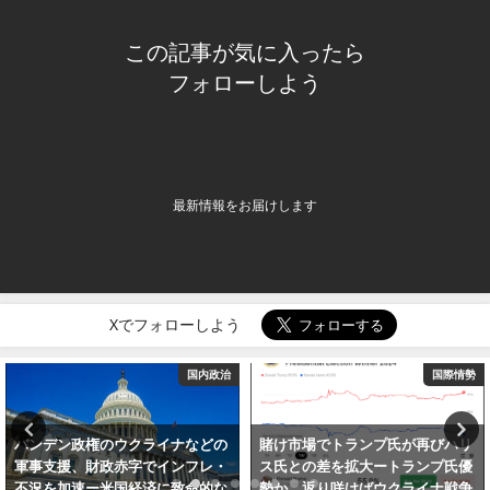
この記事が気に入ったら
フォローしよう
最新情報をお届けします
Xでフォローしよう
国内政治
国際情勢
デン政権のウクライナなどの
賭け市場でトランプ氏が再びハリ
日本
支援、財政赤字でインフレ・
ス氏との差を拡大ートランプ氏優
ない
を加速ー米国経済に致命的な
勢か、返り咲けばウクライナ戦争
ない