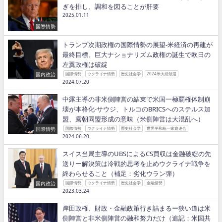
ぎを排し、調和を図ることが肝要
2025.01.11
国際情勢
トランプ次期政権の国際情勢の展望−米経済の再建が
最終目標、巨大ナショナリズム政権の誕生で欧日の
左翼政権は破綻
国内政治
国際情勢
ウクライナ情勢
歴史社会学
2024米大統領選
2024.07.20
中露主導の非米側陣営の結束で米国一極覇権体制崩
壊が本格化−サウジ、トルコのBRICSへのステルス加
盟、露朝同盟形成の意味（米側陣営は大混乱へ）
国際情勢
国際情勢
ウクライナ情勢
歴史社会学
世界平和統一家庭連合
2024.06.20
スイス当局主導のUBSによるCS買収は金融破綻の先
送りー解決策は冷戦的思考を止めウクライナ戦争を
終わらせること（補足：劣化ウラン弾）
国内政治
国際情勢
ウクライナ情勢
歴史社会学
金融情勢
2023.03.24
岸田政権、財政・金融政策行き詰まるー狭い道は米
側陣営と非米側陣営の融和努力だけ（追記：米国共