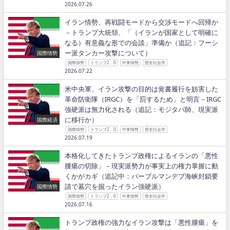
2026.07.26
イラン情勢、再戦闘モードから交渉モードへ回帰か
－トランプ大統領、「（イランが国家として明確に
なる）有意義な形での会談」準備か（追記：フーシ
ー派タンカー攻撃について）
国際情勢
国際情勢
トランプ2．0
中東情勢
歴史社会学
2026.07.22
米中央軍、イラン攻撃の目的は覚書履行を妨害した
革命防衛隊（IRGC）を「罰するため」と明言－IRGC
強硬派は無力化される（追記：モジタバ師、現実派
に移行か）
国際経済
国際情勢
トランプ2．0
中東情勢
歴史社会学
2026.07.19
本格化してきたトランプ政権によるイランの「悪性
腫瘍の切除」－現実派勢力が事実上の権力掌握に動
くかがカギ（追記中：バーブルマンデブ海峡封鎖要
請で墓穴を掘ったイラン強硬派）
国際情勢
国際情勢
トランプ2．0
中東情勢
歴史社会学
2026.07.16
トランプ政権の強力なイラン攻撃は「悪性腫瘍」を