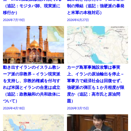
（追記：モジタバ師、現実派に
制の帰結（追記：強硬派の暴発
移行か）
と米軍の本格対応）
2026年7月19日
2026年6月27日
動き出すイランのイスラム教シ
カーグ島軍事施設攻撃は事実
ーア派の宗教界－イラン現実派
上、イランの原油輸出を停止－
を支持し、宗教的権威を付与す
軍事力で経済社会は回復せず、
れば米国とイランの合意は成立
強硬派の弾圧も１か月程度が限
（追記：政教融和の共和政体に
度か（追記：高市氏と原油問
ついて）
題）
2026年4月18日
2026年3月15日