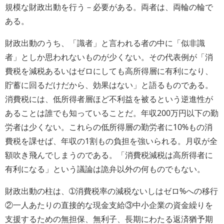
規模な財政出動を行う－必要がある。両者は、両輪の輪で
ある。
財政出動のうち、「識者」と言われる者の中に「似非識
者」としか思われないものが少くない。その代表例が「消
費税を減税あるいはゼロにしても高所得層に有利になり、
貯蓄に回るだけだから、効果はない」と語るものである。
消費税には、低所得者層ほど不利益を被るという逆進性が
あることは誰でも知っていることだ。年収200万円以下の勤
労者は少くない。これらの低所得層の勤労者に10%もの消
費税を課せば、年収の1割もの負担を強いられる。月収が全
額吹き飛んでしまうのである。「消費税減税は高所得者に
有利になる」という議論は詭弁以外の何ものでもない。
財政出動の柱は、➀消費税率の減税ないしはゼロ%への移行
②一人あたりの直接的な現金支給③中小企業の資金繰りを
支援するための無担保、無利子、長期にわたる返済猶予期