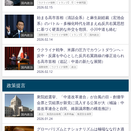
国内政治
ウクライナ情勢
トランプ2．0
中東問題
2026.02.15
始まる高市首相（清話会系）と麻生副総裁（宏池会
系）のバトル－多極化時代を踏まえぬ反共右翼思想
に基づく硬直的な外交を危惧、小川中道も絡む
国内政治
国際情勢
ウクライナ情勢
トランプ2．0
国内政治
2026.02.14
ウクライナ戦争、米露の圧力でカウントダウンへ－
反中・反露を中心とした反共右翼路線の修正迫られ
る高市首相（追記：中道の新たな展開）
国内政治
国際情勢
ウクライナ情勢
政治
2026.02.12
政策提言
衆院総選挙、「中道改革連合」が台風の目－創価学
会票と労組票が新党に流入する公算が大（補論：中
道改革連合と自民、維新議席数の構造推計）
国内政治
政治
集団的自衛権
政界再編
集団安全保障
2026.01.24
グローバリズムとナショナリズムは極端なな行き過