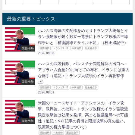
最新の重要トピックス
ホルムズ海峡の支配権をめぐりトランプ大統領とイ
ラン強硬派が鋭く対立ー背景にトランプ政権の主導
権争いと「精密誘導ミサイル不足」（校正追記中）
国際情勢
国際情勢
トランプ2．0
中東情勢
歴史社会学
2026.08.08
ハマスの武装解除、パレスチナ問題解決の出口へ－
アブラハム合意2.0に向けての布石、イランには重大
な痛手（追記：トランプ大統領のイラン再攻撃停
止）
国際情勢
国際情勢
トランプ2．0
中東情勢
歴史社会学
2026.08.01
米国のニュースサイト・アクシオスの「イラン攻
撃、限界論」の批判－トランプ政権のイラン強硬派
限定攻撃論は効果を発揮、高まる協議復帰への可能
性（追記：NYT記事の真贋と限定攻撃の真の狙い、
国際情勢
現実派の権力掌握について）
国際情勢
中東情勢
歴史社会学