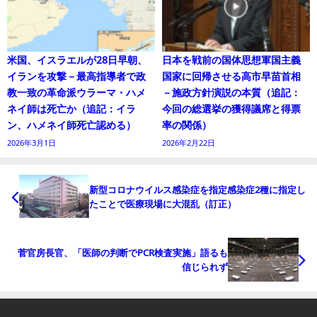
米国、イスラエルが28日早朝、
日本を戦前の国体思想軍国主義
イランを攻撃－最高指導者で政
国家に回帰させる高市早苗首相
教一致の革命派ウラーマ・ハメ
－施政方針演説の本質（追記：
ネイ師は死亡か（追記：イラ
今回の総選挙の獲得議席と得票
ン、ハメネイ師死亡認める）
率の関係）
2026年3月1日
2026年2月22日
新型コロナウイルス感染症を指定感染症2種に指定し
たことで医療現場に大混乱（訂正）
菅官房長官、「医師の判断でPCR検査実施」語るも
信じられず