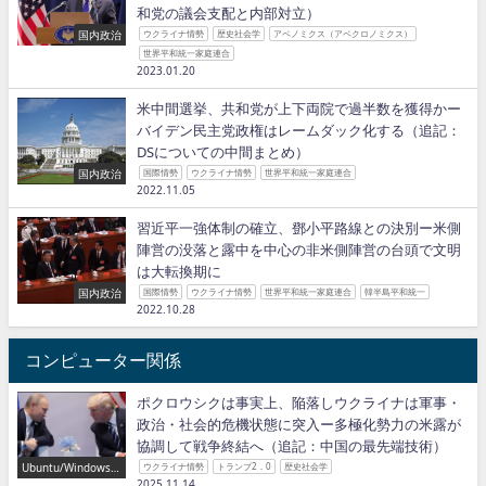
和党の議会支配と内部対立）
国内政治
ウクライナ情勢
歴史社会学
アベノミクス（アベクロノミクス）
世界平和統一家庭連合
2023.01.20
米中間選挙、共和党が上下両院で過半数を獲得かー
バイデン民主党政権はレームダック化する（追記：
DSについての中間まとめ）
国内政治
国際情勢
ウクライナ情勢
世界平和統一家庭連合
2022.11.05
習近平一強体制の確立、鄧小平路線との決別ー米側
陣営の没落と露中を中心の非米側陣営の台頭で文明
は大転換期に
国内政治
国際情勢
ウクライナ情勢
世界平和統一家庭連合
韓半島平和統一
2022.10.28
コンピューター関係
ポクロウシクは事実上、陥落しウクライナは軍事・
政治・社会的危機状態に突入ー多極化勢力の米露が
協調して戦争終結へ（追記：中国の最先端技術）
Ubuntu/Windows/P
ウクライナ情勢
トランプ2．0
歴史社会学
ython/IT
2025.11.14