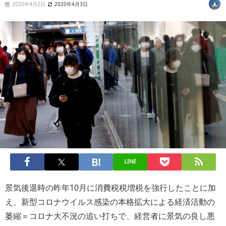
2020年4月2日
2020年4月3日
LINE
景気後退時の昨年10月に消費税税増税を強行したことに加
え、新型コロナウイルス感染の本格拡大による経済活動の
萎縮＝コロナ大不況の追い打ちで、経営者に景気の良し悪