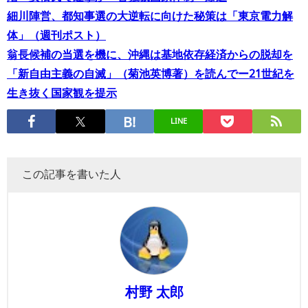
細川陣営、都知事選の大逆転に向けた秘策は「東京電力解
体」（週刊ポスト）
翁長候補の当選を機に、沖縄は基地依存経済からの脱却を
「新自由主義の自滅」（菊池英博著）を読んでー21世紀を
生き抜く国家観を提示
LINE
この記事を書いた人
村野 太郎