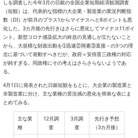
しを調査した今年3月の日銀の全国企業短期経済観測調査
（短観）は、代表的な指標の大企業・製造業の業況判断指
数（DI）が前月のプラス1からマイナスへと8ポイントも悪
化した。3カ月後の先行きはさらに悪化してマイナス11ポイ
ント。新型コロナ感染拡大の終息の見通しが立たないこと
から、大規模な財政出動を➀迅速②簡素③直接－の3つの理
念に基づいて発動すべきだが、政府＝安倍晋三政権の対応
が鈍すぎる。同政権にその考えはさらさらないようであ
る。
4月1日に発表された日銀短観をもとに、大企業の製造業と
非製造業に分け、主な業種の景況感の悪化を簡単な表にま
とめてみる。
主な業
12月調
3月調
先行き予想
種
査
査
（3カ月後）