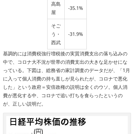
高島
-35.1%
屋
そご
う・
-31.9%
西武
基調的には消費税強行増税後の実質消費支出の落ち込みの
中で、コロナ大不況が世帯の消費支出の大きな足かせにな
っている。下図は、総務省の家計調査のデータだが、「1月
に入って個人消費の持ち直しが見られたが、コロナで悪化
した」という政府＝安倍政権の説明は全くのウソ。個人消
費が悪化する中、コロナで追い打ちを食らったというの
が、正しい説明だ。