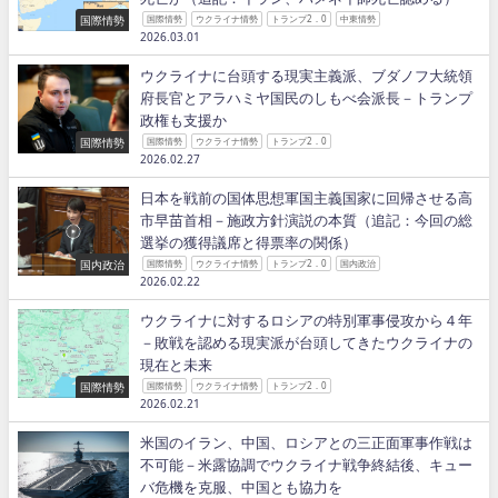
国際情勢
国際情勢
ウクライナ情勢
トランプ2．0
中東情勢
2026.03.01
ウクライナに台頭する現実主義派、ブダノフ大統領
府長官とアラハミヤ国民のしもべ会派長－トランプ
政権も支援か
国際情勢
国際情勢
ウクライナ情勢
トランプ2．0
2026.02.27
日本を戦前の国体思想軍国主義国家に回帰させる高
市早苗首相－施政方針演説の本質（追記：今回の総
選挙の獲得議席と得票率の関係）
国内政治
国際情勢
ウクライナ情勢
トランプ2．0
国内政治
2026.02.22
ウクライナに対するロシアの特別軍事侵攻から４年
－敗戦を認める現実派が台頭してきたウクライナの
現在と未来
国際情勢
国際情勢
ウクライナ情勢
トランプ2．0
2026.02.21
米国のイラン、中国、ロシアとの三正面軍事作戦は
不可能－米露協調でウクライナ戦争終結後、キュー
バ危機を克服、中国とも協力を