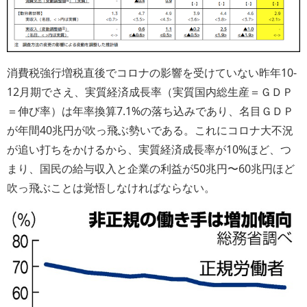
消費税強行増税直後でコロナの影響を受けていない昨年10-
12月期でさえ、実質経済成長率（実質国内総生産＝ＧＤＰ
＝伸び率）は年率換算7.1%の落ち込みであり、名目ＧＤＰ
が年間40兆円が吹っ飛ぶ勢いである。これにコロナ大不況
が追い打ちをかけるから、実質経済成長率が10%ほど、つ
まり、国民の給与収入と企業の利益が50兆円〜60兆円ほど
吹っ飛ぶことは覚悟しなければならない。