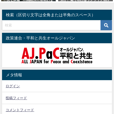
へ（追加：軍事支援は無意
停戦・終戦で欧州は激変
2022
2024年10月15日
検索（区切り文字は全角または半角のスペース）
年4月24日
政策連合・平和と共生オールジャパン
メタ情報
ログイン
投稿フィード
コメントフィード