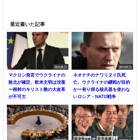
最近書いた記事
国内政治
国内政治
マクロン発言でウクライナの
ネオナチのナワリヌイ氏死
敗北が確定、欧米文明は没落
亡、ウクライナの継戦が目的
ー根幹のキリスト教の大改革
かー有り得る核兵器を使わな
が不可欠
いロシア・NATO戦争