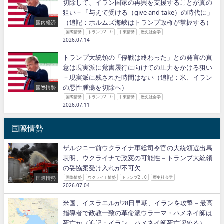
切除して、イラン国家の再興を支援することが真の
狙い－「与えて受ける（give and take）の時代に」
（追記：ホルムズ海峡はトランプ政権が掌握する）
国内経済
国際情勢
トランプ2．0
中東情勢
歴史社会学
2026.07.14
トランプ大統領の「停戦は終わった」との発言の真
意は現実派に覚書履行に向けての圧力をかける狙い
－現実派に残された時間はない（追記：米、イラン
の悪性腫瘍を切除へ）
国際情勢
国際情勢
トランプ2．0
中東情勢
歴史社会学
2026.07.11
国際情勢
ザルジニー前ウクライナ軍総司令官の大統領選出馬
表明、ウクライナで政変の可能性－トランプ大統領
の妥協案受け入れが不可欠
国際情勢
国際情勢
ウクライナ情勢
トランプ2．0
歴史社会学
2026.07.04
米国、イスラエルが28日早朝、イランを攻撃－最高
指導者で政教一致の革命派ウラーマ・ハメネイ師は
死亡か（追記：イラン、ハメネイ師死亡認める）