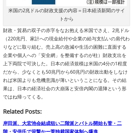
米国の2兆ドルの財政支援の内容＝日本経済新聞のサイ
トから
財政・貿易の双子の赤字をなお抱える米国でさえ、2兆ドル
（220兆円、家計への現金給付や企業の給与支払いの肩代わ
りなどに取り組む。売上高の急減や生活の困難に直面する
企業や個人への「安全網」を整備するのが柱）財政支出を
上下両院で可決した。日本の経済規模は米国の4分の1程度
だから、少なくとも50兆円から60兆円の財政出動をしなけ
れば米国よりも危機意識が薄いということになる。その結
果は、日本の経済社会の大崩落と安倍内閣の退陣という形
ではね帰ってくる。
Related Posts:
岸田派、大宏池会結成狙い二階派とバトル開始も菅・二
階・安倍氏で迎撃かー菅独裁国家体制へ爆進