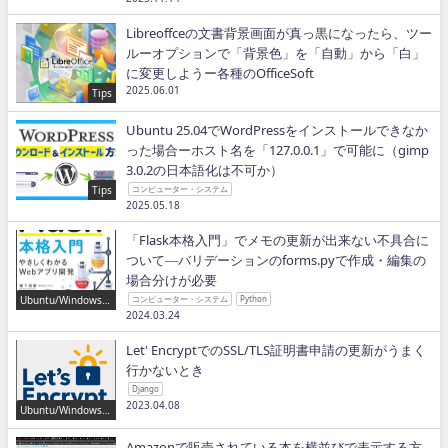
Libreoffceの文書背景画面が真っ黒になったら、ツー
ルーオプションで「背景色」を「自動」から「白」
に変更しようー各種のOfficeSoft
2025.06.01
Tips
Ubuntu 25.04でWordPressをインストールできなか
った場合ーホスト名を「127.0.0.1」で可能に（gimp
3.0.2の日本語化は不可か）
Tips
コンピューター・システム
2025.05.18
「Flask本格入門」でメモの更新が出来ない不具合に
ついて―バリデーションのforms.pyで作成・編集の
場合分けが必要
Ubuntu/Windows/P
コンピューター・システム
Python
ython/IT
2024.03.24
Let' EncryptでのSSL/TLS証明書申請の更新がうまく
行かないとき
Django
2023.04.08
Ubuntu/Windows/P
ython/IT
Amazonで販売されている本を横並びで表示する方