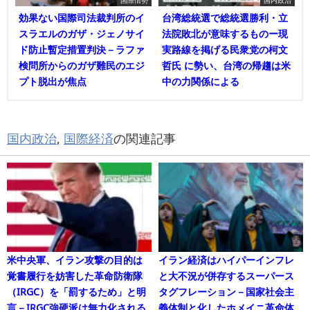
国際情勢
国内政治
効果ない国際司法裁判所のイ
台湾総統選で総統選勝利・立
スラエルのガザ・ジェノサイ
法院敗北が意味するものー現
ド防止暫定措置判決－ラファ
実路線を掲げる民衆党の柯文
検問所からのガザ難民のエジ
哲氏 に勢い、台湾の帰趨は米
プト脱出が焦点
中の力関係による
国内政治
,
国際経済
の関連記事
米中央軍、イラン攻撃の目的は
イラン経済はハイパーインフレ
覚書履行を妨害した革命防衛隊
と大不況が併存するスーパース
（IRGC）を「罰するため」と明
タグフレーション－国家社会主
言－IRGC強硬派は無力化される
義体制と化したホメイニ革命体