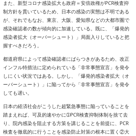
また、新型コロナ感染拡大も政府＝安倍政権がPCR検査抑
制方針を貫いているため、日本の感染の実態は不明である
が、それでもなお、東京、大阪、愛知県などの大都市圏で
感染確認者の数が傾向的に加速している。既に、「爆発的
感染者拡大（オーバーシュート）」局面入りしていると把
握すべきだろう。
都道府県によって感染確認者にばらつきがあるため、改正
インフル特措法に定められている「非常事態宣言」を発令
しにくい状況ではある。しかし、「爆発的感染者拡大（オ
ーバーシュート）」に陥ってから「非常事態宣言」を発令
しても遅い。
日本の経済社会がこうした超緊急事態に陥っていることを
踏まえれば、可及的速やかに➀PCR検査抑制体制を捨て去
り、院内感染を阻止する方策を講じることを前提に、PCR
検査を徹底的に行うことを感染防止対策の根本に置く②大