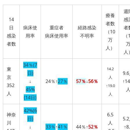
週
療養
14
感
者数
日
病床使
重症者
経路感染
者
（10
感染
用率
病床使用率
不明率
（1
万
者数
人）
人
34％(7
東
14.2
日)
9.
京
人
↓
24％
↑
27％
57％
↓
56％
↑14
352
↑19.0
45%
人
人
(14日)
42%(6
神奈
6.5
日)
5.
川
人
↓
33％
↑
41％
44％↑
52％
↑8