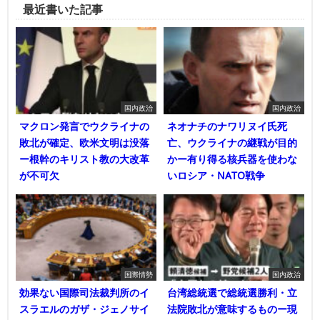
最近書いた記事
国内政治
国内政治
マクロン発言でウクライナの
ネオナチのナワリヌイ氏死
敗北が確定、欧米文明は没落
亡、ウクライナの継戦が目的
ー根幹のキリスト教の大改革
かー有り得る核兵器を使わな
が不可欠
いロシア・NATO戦争
国際情勢
国内政治
効果ない国際司法裁判所のイ
台湾総統選で総統選勝利・立
スラエルのガザ・ジェノサイ
法院敗北が意味するものー現