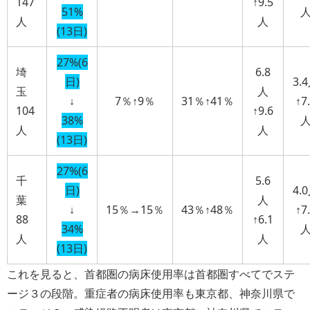
147
↑9.5
51%
人
人
(13日)
27%(6
埼
6.8
日)
3.
玉
人
↓
7％↑9％
31％↑41％
↑7
104
↑9.6
38%
人
人
(13日)
27%(6
千
5.6
日)
4.
葉
人
↓
15％→15％
43％↑48％
↑7
88
↑6.1
34%
人
人
(13日)
これを見ると、首都圏の病床使用率は首都圏すべてでステ
ージ３の段階。重症者の病床使用率も東京都、神奈川県で