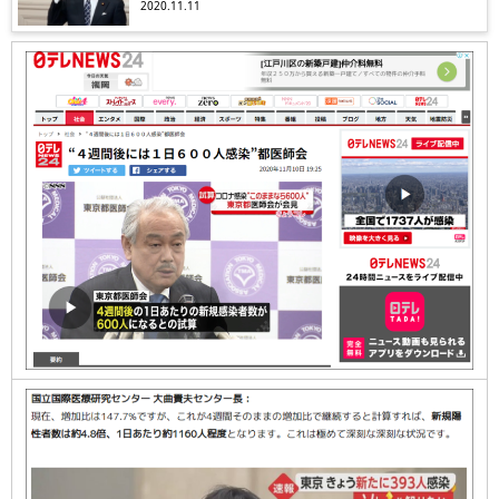
行成立を意図ー年初に総選挙も
2020.11.11