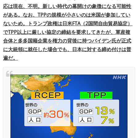
応は現在、不明。新しい時代の幕開けの象徴になる可能性
がある。なお、TPPの規模が小さいのは米国が参加してい
ないため。トランプ政権は日米FTA（2国間自由貿易協定）
でTPP以上に厳しい協定の締結を要求してきたが、軍産複
合体と多多国籍企業を権力の背後に持つバイデン氏が正式
に大統領に就任した場合でも、日本に対する締め付けは普
遍だ。