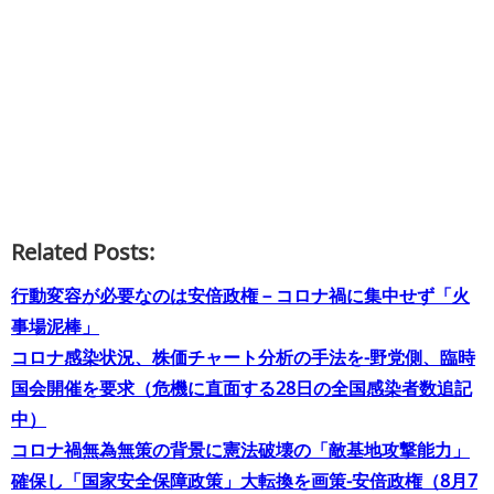
Related Posts:
行動変容が必要なのは安倍政権－コロナ禍に集中せず「火
事場泥棒」
コロナ感染状況、株価チャート分析の手法を−野党側、臨時
国会開催を要求（危機に直面する28日の全国感染者数追記
中）
コロナ禍無為無策の背景に憲法破壊の「敵基地攻撃能力」
確保し「国家安全保障政策」大転換を画策−安倍政権（8月7