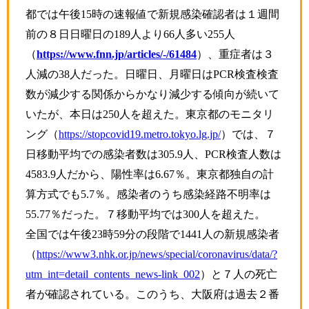
都では午後
15
時の速報値で新規感染確認者は１週間
前の８
日日曜日の189
人より66
人多い255
人
（
https://www.fnn.jp/articles/-/61484
）、重症者は３
人減の38人だった。日曜日、月曜日はPCR検査検査
数が減少する関係からかなり減少する傾向が続いて
いたが、本日は250人を超えた。東京都のモニタリ
ング（
https://stopcovid19.metro.tokyo.lg.jp/
）では、７
日移動平均での感染者数は305.9人、PCR検査人数は
4583.9人だから、陽性率は6.67％。東京都独自の計
算方式でも5.7％。感染者のうち感染経路不明率は
55.77％だった。７移動平均では300人を超えた。
全国では午後23時59分の段階で1441人の新規感染者
（
https://www3.nhk.or.jp/news/special/coronavirus/data/?
utm_int=detail_contents_news-link_002
）と７人の死亡
者が確認されている。このうち、大阪府は過去２番