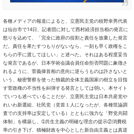
各種メディアの報道によると、立憲民主党の枝野幸男代表
は仙台市で14日、記者団に対して西村経済担当相の発言に
怒りを込めて、「完全に政府の役割と責任を放棄した発言
だ。責任を果たすつもりがないなら、一刻も早く政権をこ
ちらの手に渡してほしい」と述べた。それはある程度妥当
な発言であるが、日本学術会議会員任命拒否問題に象徴さ
れるように、菅義偉首相の意向に逆らうものは許さないと
いう、秘密警察を使った独裁的全体主義国家の樹立を目指
す菅政権の不当性を糾弾する発言としては弱い。本サイト
でいつも述べていることだが、立憲民主党は日本共産党や
れいわ新選組、社民党（党首１人になったが、各種世論調
査での支持率は安定している）とともに強力な「野党共闘
体制」を構築し、➀共生主義の明確な理念の提示②消費税
率の引き下げ、積極財政を中心とした新自由主義とは真逆