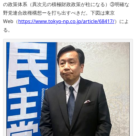
の政策体系（異次元の積極財政政策が柱になる）③明確な
野党連合政権構想ーを打ち出すべきだ。下図は東京
Web（
https://www.tokyo-np.co.jp/article/68417/
）によ
る。