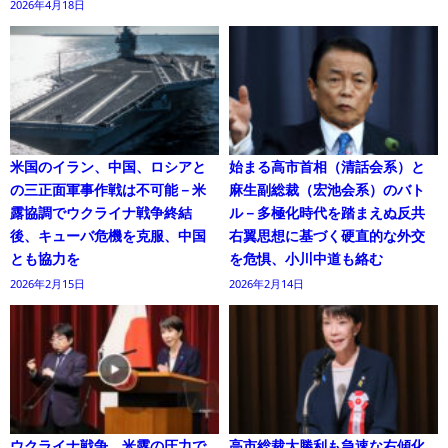
2026年4月18日
米国のイラン、中国、ロシアと
始まる高市首相（清話会系）と
の三正面軍事作戦は不可能－米
麻生副総裁（宏池会系）のバト
露協調でウクライナ戦争終結
ル－多極化時代を踏まえぬ反共
後、キューバ危機を克服、中国
右翼思想に基づく硬直的な外交
とも協力を
を危惧、小川中道も絡む
2026年2月15日
2026年2月14日
ウクライナ戦争、米露の圧力で
高市総裁大勝利も急速な右傾化