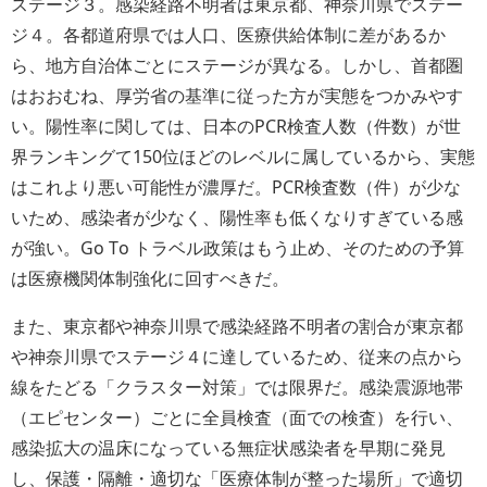
ステージ３。感染経路不明者は東京都、神奈川県でステー
ジ４。各都道府県では人口、医療供給体制に差があるか
ら、地方自治体ごとにステージが異なる。しかし、首都圏
はおおむね、厚労省の基準に従った方が実態をつかみやす
い。陽性率に関しては、日本のPCR検査人数（件数）が世
界ランキングて150位ほどのレベルに属しているから、実態
はこれより悪い可能性が濃厚だ。PCR検査数（件）が少な
いため、感染者が少なく、陽性率も低くなりすぎている感
が強い。Go To トラベル政策はもう止め、そのための予算
は医療機関体制強化に回すべきだ。
また、東京都や神奈川県で感染経路不明者の割合が東京都
や神奈川県でステージ４に達しているため、従来の点から
線をたどる「クラスター対策」では限界だ。感染震源地帯
（エピセンター）ごとに全員検査（面での検査）を行い、
感染拡大の温床になっている無症状感染者を早期に発見
し、保護・隔離・適切な「医療体制が整った場所」で適切