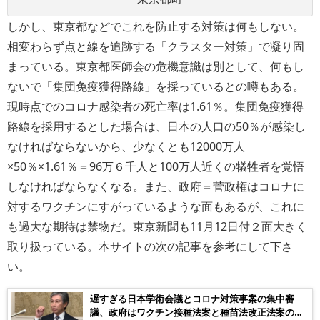
しかし、東京都などでこれを防止する対策は何もしない。
相変わらず点と線を追跡する「クラスター対策」で凝り固
まっている。東京都医師会の危機意識は別として、何もし
ないで「集団免疫獲得路線」を採っているとの噂もある。
現時点でのコロナ感染者の死亡率は1.61％。集団免疫獲得
路線を採用するとした場合は、日本の人口の50％が感染し
なければならないから、少なくとも12000万人
×50％×1.61％＝96万６千人と100万人近くの犠牲者を覚悟
しなければならなくなる。また、政府＝菅政権はコロナに
対するワクチンにすがっているような面もあるが、これに
も過大な期待は禁物だ。東京新聞も11月12日付２面大きく
取り扱っている。本サイトの次の記事を参考にして下さ
い。
遅すぎる日本学術会議とコロナ対策事案の集中審
議、政府はワクチン接種法案と種苗法改正法案の強