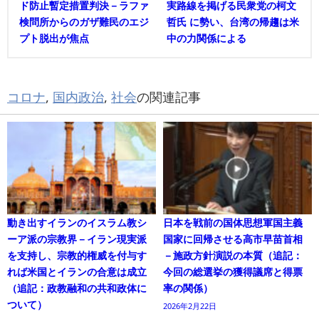
ド防止暫定措置判決－ラファ
実路線を掲げる民衆党の柯文
検問所からのガザ難民のエジ
哲氏 に勢い、台湾の帰趨は米
プト脱出が焦点
中の力関係による
コロナ
,
国内政治
,
社会
の関連記事
動き出すイランのイスラム教シ
日本を戦前の国体思想軍国主義
ーア派の宗教界－イラン現実派
国家に回帰させる高市早苗首相
を支持し、宗教的権威を付与す
－施政方針演説の本質（追記：
れば米国とイランの合意は成立
今回の総選挙の獲得議席と得票
（追記：政教融和の共和政体に
率の関係）
ついて）
2026年2月22日