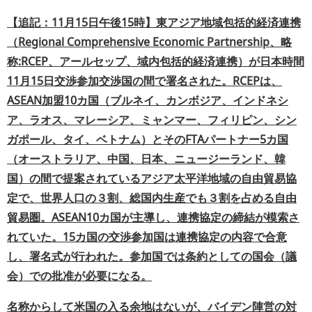
【追記：11月15日午後15時】東アジア地域包括的経済連携
（Regional Comprehensive Economic Partnership、略
称:RCEP、アールセップ、域内包括的経済連携）が日本時間
11月15日交渉参加交渉国の間で署名された。RCEPは、
ASEAN加盟10カ国（ブルネイ、カンボジア、インドネシ
ア、ラオス、マレーシア、ミャンマー、フィリピン、シン
ガポール、タイ、ベトナム）とそのFTAパートナー5カ国
（オーストラリア、中国、日本、ニュージーランド、韓
国）の間で提案されているアジア太平洋地域の自由貿易協
定で、世界人口の３割、総国内生産でも３割を占める自由
貿易圏。ASEAN10カ国が主導し、連携協定の締結が模索さ
れていた。15カ国の交渉参加国は連携協定の内容で合意
し、署名式が行われた。参加国では条約としての国会（議
会）での批准が必要になる。
名称からして米国の入る余地はないが、バイデン陣営の対