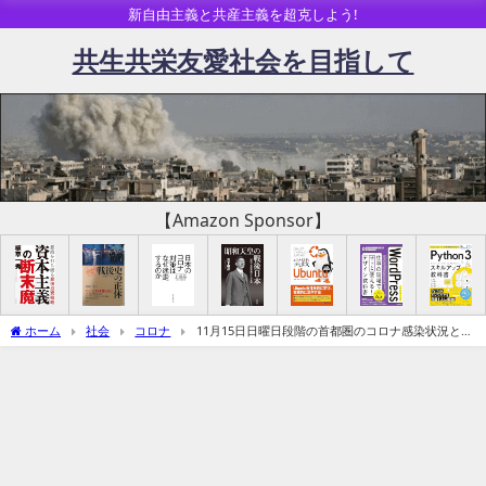
新自由主義と共産主義を超克しよう!
共生共栄友愛社会を目指して
【Amazon Sponsor】
ホーム
社会
コロナ
11月15日日曜日段階の首都圏のコロナ感染状況と強
力な「野党共闘体制」の必要性ーRCEP参加国署名