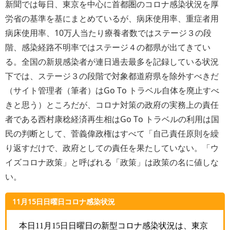
新聞では毎日、東京を中心に首都圏のコロナ感染状況を厚
労省の基準を基にまとめているが、病床使用率、重症者用
病床使用率、10万人当たり療養者数ではステージ３の段
階、感染経路不明率ではステージ４の都県が出てきてい
る。全国の新規感染者が連日過去最多を記録している状況
下では、ステージ３の段階で対象都道府県を除外すべきだ
（サイト管理者（筆者）はGo To トラベル自体を廃止すべ
きと思う）ところだが、コロナ対策の政府の実務上の責任
者である西村康稔経済再生相はGo To トラベルの利用は国
民の判断として、菅義偉政権はすべて「自己責任原則を繰
り返すだけで、政府としての責任を果たしていない。「ウ
イズコロナ政策」と呼ばれる「政策」は政策の名に値しな
い。
11月15日日曜日コロナ感染状況
本日
11
月
15
日日曜日の新型コロナ感染状況は、東京