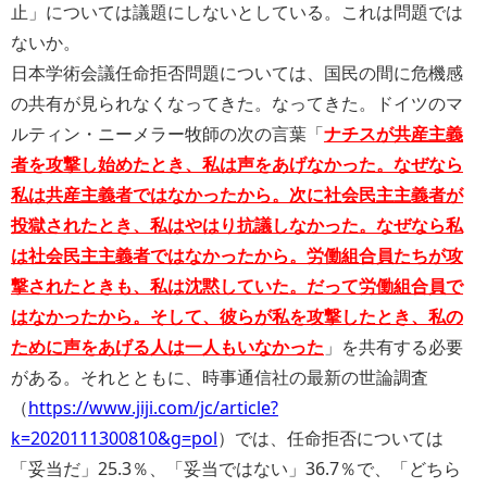
止」については議題にしないとしている。これは問題では
ないか。
日本学術会議任命拒否問題については、国民の間に危機感
の共有が見られなくなってきた。なってきた。ドイツのマ
ルティン・ニーメラー牧師の次の言葉「
ナチスが共産主義
者を攻撃し始めたとき、私は声をあげなかった。なぜなら
私は共産主義者ではなかったから。次に社会民主主義者が
投獄されたとき、私はやはり抗議しなかった。なぜなら私
は社会民主主義者ではなかったから。労働組合員たちが攻
撃されたときも、私は沈黙していた。だって労働組合員で
はなかったから。そして、彼らが私を攻撃したとき、私の
ために声をあげる人は一人もいなかった
」を共有する必要
がある。それとともに、時事通信社の最新の世論調査
（
https://www.jiji.com/jc/article?
k=2020111300810&g=pol
）では、任命拒否については
「妥当だ」25.3％、「妥当ではない」36.7％で、「どちら