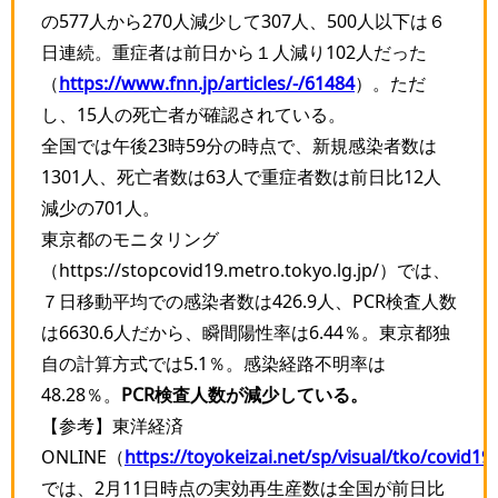
の577人から270人減少して307人、500人以下は６
日連続。重症者は前日から１人減り102人だった
（
https://www.fnn.jp/articles/-/61484
）。ただ
し、15人の死亡者が確認されている。
全国では午後23時59分の時点で、新規感染者数は
1301人、死亡者数は63人で重症者数は前日比12人
減少の701人。
東京都のモニタリング
（https://stopcovid19.metro.tokyo.lg.jp/）では、
７日移動平均での感染者数は426.9人、PCR検査人数
は6630.6人だから、瞬間陽性率は6.44％。東京都独
自の計算方式では5.1％。感染経路不明率は
48.28％。
PCR検査人数が減少している。
【参考】東洋経済
ONLINE（
https://toyokeizai.net/sp/visual/tko/covid19/
では、2月11日時点の実効再生産数は全国が前日比