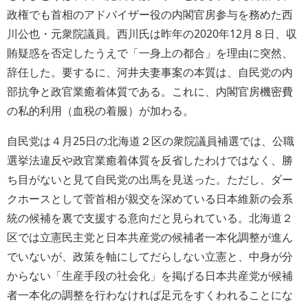
政権でも首相のアドバイザー役の内閣官房参与を務めた西
川公也・元衆院議員。西川氏は昨年の2020年12月８日、収
賄疑惑を否定したうえで「一身上の都合」を理由に突然、
辞任した。要するに、河井夫妻事案の本質は、自民党の内
部抗争と政官業癒着体質である。これに、内閣官房機密費
の私的利用（血税の着服）が加わる。
自民党は４月25日の北海道２区の衆院議員補選では、公職
選挙法違反や政官業癒着体質を反省したわけではなく、勝
ち目がないと見て自民党の出馬を見送った。ただし、ダー
クホースとして菅首相が親交を深めている日本維新の会系
統の候補を裏で支援する意向だと見られている。北海道２
区では立憲民主党と日本共産党の候補者一本化調整が進ん
でいないが、政策を軸にしてだらしない立憲と、中身が分
からない「生産手段の社会化」を掲げる日本共産党が候補
者一本化の調整を行わなければ足元をすくわれることにな