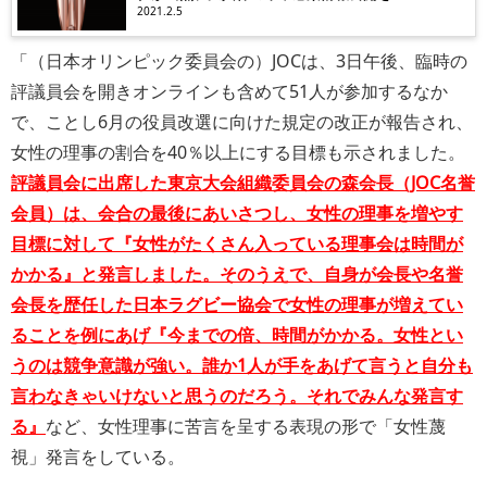
2021.2.5
「（日本オリンピック委員会の）JOCは、3日午後、臨時の
評議員会を開きオンラインも含めて51人が参加するなか
で、ことし6月の役員改選に向けた規定の改正が報告され、
女性の理事の割合を40％以上にする目標も示されました。
評議員会に出席した東京大会組織委員会の森会長（JOC名誉
会員）は、会合の最後にあいさつし、女性の理事を増やす
目標に対して『女性がたくさん入っている理事会は時間が
かかる』と発言しました。そのうえで、自身が会長や名誉
会長を歴任した日本ラグビー協会で女性の理事が増えてい
ることを例にあげ『今までの倍、時間がかかる。女性とい
うのは競争意識が強い。誰か1人が手をあげて言うと自分も
言わなきゃいけないと思うのだろう。それでみんな発言す
る』
など、女性理事に苦言を呈する表現の形で「女性蔑
視」発言をしている。