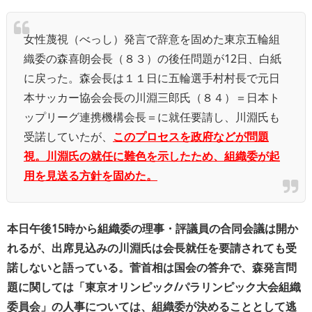
女性蔑視（べっし）発言で辞意を固めた東京五輪組
織委の森喜朗会長（８３）の後任問題が12日、白紙
に戻った。森会長は１１日に五輪選手村村長で元日
本サッカー協会会長の川淵三郎氏（８４）＝日本ト
ップリーグ連携機構会長＝に就任要請し、川淵氏も
受諾していたが、
このプロセスを政府などが問題
視。川淵氏の就任に難色を示したため、組織委が起
用を見送る方針を固めた。
本日午後15時から組織委の理事・評議員の合同会議は開か
れるが、出席見込みの川淵氏は会長就任を要請されても受
諾しないと語っている。菅首相は国会の答弁で、森発言問
題に関しては「東京オリンピック/パラリンピック大会組織
委員会」の人事については、組織委が決めることとして逃