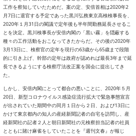
工作を察知していたためだ。案の定、安倍首相は2020年2
月7日に退官する予定であった黒川弘務東京高検検事長を、
2020年１月31日の閣議で定年後も半年間勤務延長させるこ
とを決定。黒川検事長が安倍内閣の「黒い霧」を隠蔽する
種々の工作活動をおこなってきたからだ。その後の2020年
3月13日に、検察官の定年を現行の63歳から65歳まで段階
的に引き上げ、幹部の定年は政府が認めれば最長3年まで延
長できるようにする検察庁法改正案を国会に提出してき
た。
しかし、安倍内閣にとって都合の悪いことに、2020年５月
20日、新型コロナウイルス感染症流行拡大で緊急事態宣言
が出されていた期間中の同月１日から２日、および13日に
かけて東京都内の知人の産経新聞記者の自宅を訪問し、産
経新聞社の記者２人と朝日新聞社の元検察担当記者の社員
とともに賭け麻雀をしていたことを『週刊文春』が報じ