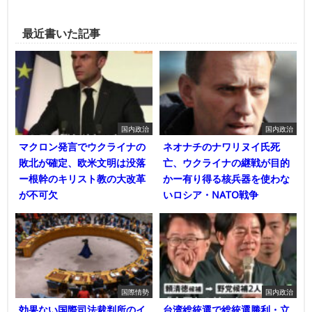
最近書いた記事
国内政治
国内政治
マクロン発言でウクライナの
ネオナチのナワリヌイ氏死
敗北が確定、欧米文明は没落
亡、ウクライナの継戦が目的
ー根幹のキリスト教の大改革
かー有り得る核兵器を使わな
が不可欠
いロシア・NATO戦争
国際情勢
国内政治
効果ない国際司法裁判所のイ
台湾総統選で総統選勝利・立