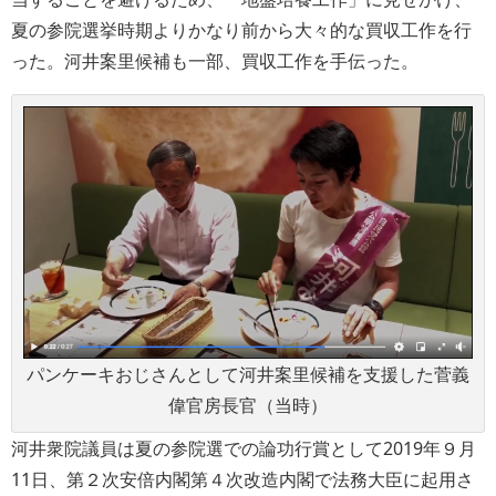
夏の参院選挙時期よりかなり前から大々的な買収工作を行
った。河井案里候補も一部、買収工作を手伝った。
パンケーキおじさんとして河井案里候補を支援した菅義
偉官房長官（当時）
河井衆院議員は夏の参院選での論功行賞として2019年９月
11日、第２次安倍内閣第４次改造内閣で法務大臣に起用さ