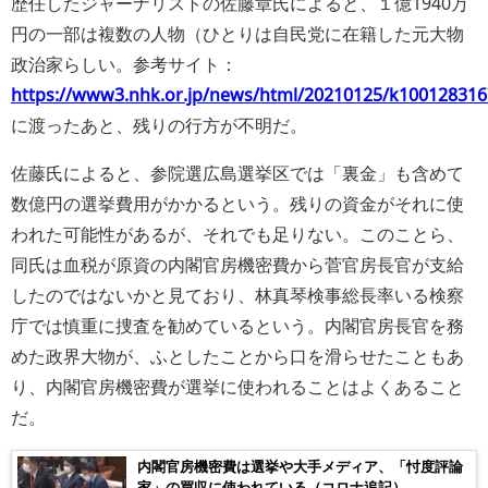
歴任したジャーナリストの佐藤章氏によると、１億1940万
円の一部は複数の人物（ひとりは自民党に在籍した元大物
政治家らしい。参考サイト：
https://www3.nhk.or.jp/news/html/20210125/k100128316
に渡ったあと、残りの行方が不明だ。
佐藤氏によると、参院選広島選挙区では「裏金」も含めて
数億円の選挙費用がかかるという。残りの資金がそれに使
われた可能性があるが、それでも足りない。このことら、
同氏は血税が原資の内閣官房機密費から菅官房長官が支給
したのではないかと見ており、林真琴検事総長率いる検察
庁では慎重に捜査を勧めているという。内閣官房長官を務
めた政界大物が、ふとしたことから口を滑らせたこともあ
り、内閣官房機密費が選挙に使われることはよくあること
だ。
内閣官房機密費は選挙や大手メディア、「忖度評論
家」の買収に使われている（コロナ追記）