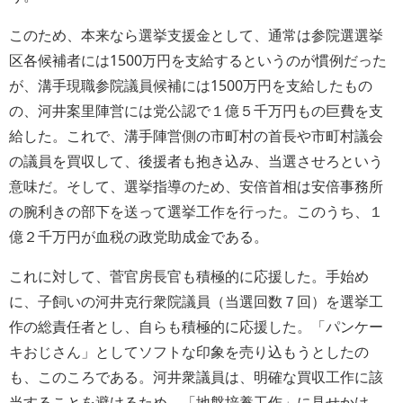
このため、本来なら選挙支援金として、通常は参院選選挙
区各候補者には1500万円を支給するというのが慣例だった
が、溝手現職参院議員候補には1500万円を支給したもの
の、河井案里陣営には党公認で１億５千万円もの巨費を支
給した。これで、溝手陣営側の市町村の首長や市町村議会
の議員を買収して、後援者も抱き込み、当選させろという
意味だ。そして、選挙指導のため、安倍首相は安倍事務所
の腕利きの部下を送って選挙工作を行った。このうち、１
億２千万円が血税の政党助成金である。
これに対して、菅官房長官も積極的に応援した。手始め
に、子飼いの河井克行衆院議員（当選回数７回）を選挙工
作の総責任者とし、自らも積極的に応援した。「パンケー
キおじさん」としてソフトな印象を売り込もうとしたの
も、このころである。河井衆議員は、明確な買収工作に該
当することを避けるため、「地盤培養工作」に見せかけ、