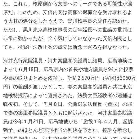
た。これも、検察側から文春へのリークである可能性が濃
厚だ。このため、安倍内閣は高額の退職金を受け取れるよ
う大甘の処分をしたうえで、黒川検事長の辞任を認めた。
ただし、黒川東京高検検事長の定年延長への世論の批判は
非常に強かったが、全く気にしていなかった安倍内閣とし
ても、検察庁法改正案の成立は断念せざるを得なかった。
河井克行衆院議員・河井案里参院議員は結局、広島地検に
よって６月18日、広島県内の首長や地方議員ら94人に投票
や票の取りまとめを依頼し、計約2,570万円（実際は3060万
円）の報酬を渡したとして、妻の案里参院議員と共に東京
地検特捜部によって逮捕された。法務大臣経験者の逮捕は
戦後初。そして、７月８日、公職選挙法違反（買収）の罪
で妻の案里参院議員とともに起訴された。河井案里参院議
員は今年１月21日、広島地裁から「懲役１年４カ月、起訴
猶予」のほとんど実刑相当の判決を下され、控訴を断念し
て議員辞職した。河井克行衆院議員の公判は続いているが