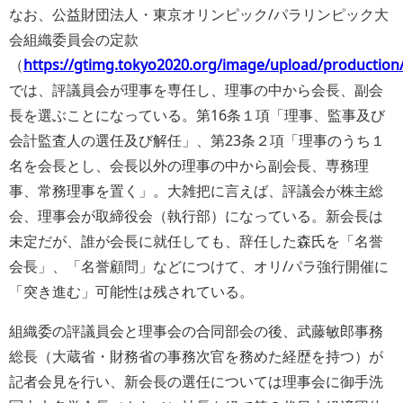
なお、公益財団法人・東京オリンピック/パラリンピック大
会組織委員会の定款
（
https://gtimg.tokyo2020.org/image/upload/productio
では、評議員会が理事を専任し、理事の中から会長、副会
長を選ぶことになっている。第16条１項「理事、監事及び
会計監査人の選任及び解任」、第23条２項「理事のうち１
名を会長とし、会長以外の理事の中から副会長、専務理
事、常務理事を置く」。大雑把に言えば、評議会が株主総
会、理事会が取締役会（執行部）になっている。新会長は
未定だが、誰が会長に就任しても、辞任した森氏を「名誉
会長」、「名誉顧問」などにつけて、オリ/パラ強行開催に
「突き進む」可能性は残されている。
組織委の評議員会と理事会の合同部会の後、武藤敏郎事務
総長（大蔵省・財務省の事務次官を務めた経歴を持つ）が
記者会見を行い、新会長の選任については理事会に御手洗