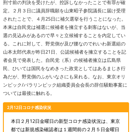
刑寸前の判決を受けたが、控訴しなかったことで有罪が確
定。２月３日に議員辞職願を山東昭子参院議長に届け受理
されたことで、４月25日に補欠選挙を行うことになった。
本来は自民党は補選に候補者を擁立する刺客はないが、当
選の見込みがあるので早々と立候補することを内定してい
る。これに対して、野党側が及び腰なのでれいわ新選組の
山本太郎代表が昨日21日、公認候補者を擁立することを記
者会見で発表した。自民党（系）の候補者擁立は広島県
民、ひいては国民をなめきった政党としてはあるまじき行
為だが、野党側のふがいなさにも呆れる。なお、東京オリ
ンピック/パラリンピック組織委員会会長の辞任騒動事案に
ついては最後に触れる。
2月12日コロナ感染状況
本日２月12日金曜日の新型コロナ感染状況は、東京
都では新規感染確認者は１週間前の２月５日金曜日