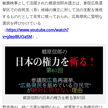
敏腕検事として活躍された郷原信郎弁護士は、参院広島選
挙区での自民党（系）候補の擁立に対して法の支配を無視
するものだとして非常に憤っておられ、広島県民に賢明な
選択を呼びかけている
（
https://www.youtube.com/watch?
v=gIeplBUQa5M
）。
郷原信郎の日本の権力を斬る第61回
野党側が、特に立憲が無関心なら、総選挙でも政権交代は