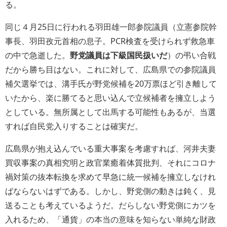
る。
同じ４月25日に行われる羽田雄一郎参院議員（立憲参院幹
事長、羽田孜元首相の息子。PCR検査を受けられず救急車
の中で急逝した。
野党議員は下級国民扱いだ
）の弔い合戦
だから勝ち目はない。これに対して、広島県での参院議員
補欠選挙では、溝手氏が野党候補を20万票ほど引き離して
いたから、楽に勝てると思い込んで立候補者を擁立しよう
としている。無所属として出馬する可能性もあるが、当選
すれば自民党入りすることは確実だ。
広島県が抱え込んでいる重大事案を考慮すれば、河井夫妻
買収事案の真相究明と政官業癒着体質批判、それにコロナ
禍対策の抜本転換を求めて早急に統一候補を擁立しなけれ
ばならないはずである。しかし、野党側の動きは鈍く、見
送ることも考えているようだ。だらしない野党側にカツを
入れるため、「通貨」の本当の意味を知らない単純な財政