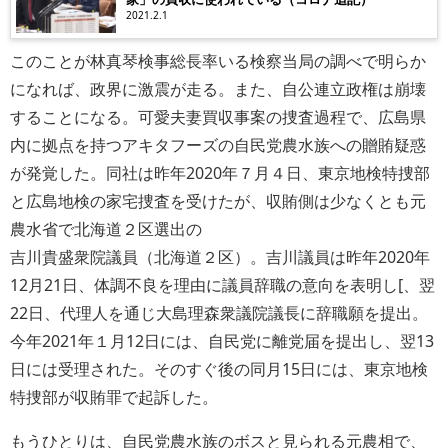
2021.2.1
このことが林真琴検事総長率いる検察当局の調べで明らか
になれば、政界に激震が走る。また、自公連立政権は崩壊
することになる。可愛夫妻買収事案の捜査過程で、広島県
内に拠点を持つアキタフーズの自民党農水族への贈賄疑惑
が発覚した。同社は昨年2020年７月４日、東京地検特捜部
と広島地検の家宅捜査を受けたが、収賄側は少なくとも元
農水省で北海道２区選出の
吉川貴盛衆院議員（北海道２区）。吉川議員は昨年2020年
12月21日、体調不良を理由に議員辞職の意向を表明し[、翌
22日、代理人を通じ大島理森衆議院議長に辞職願を提出。
今年2021年１月12日には、自民党に離党届を提出し、翌13
日には受理された。そのすぐ後の同月15日には、東京地検
特捜部が収賄罪で起訴した。
もうひとりは、自民党農水族のボスと見られる
元農相で、