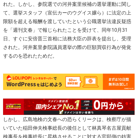
れた。しかし、参院選での河井案里候補の選挙運動に関し
て、選挙スタッフ（宣伝カーのウグイス嬢ら）に法定の上
限額を超える報酬を渡していたという公職選挙法違反疑惑
を「週刊文春」で報じられたことを受けて、同年10月31
日、すぐに安倍晋三首相に法務大臣の辞表を提出し、受理
された。河井案里参院議員選挙の際の巨額買収行為が発覚
するのを恐れたためだ。
しかし、広島地検の文春への恐らくリークは、検察庁が描
いていた稲田伸夫検事総長の後任として林真琴名古屋貢献
検事長を検事総長に昇格させることに対する官邸側の妨害