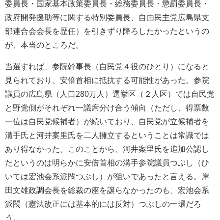
委員長・国家基本政策委員長・総務委員長・懲罰委員長・
政府開発援助等に関する特別委員長、自由民主党広島県支
部連合会会長を歴任）を引きずり降ろしたかったというの
が、本当のところだ。
当選すれば、参院幹事長（自民党４役のひとり）になると
見られており、安倍首相に抵抗する可能性があった。参院
議員の広島県（人口280万人）選挙区（２人区）では自民党
と野党側がそれぞれ一議席分け合う傾向（ただし、得票数
一位は自民党候補者）が続いており、自民党が立候補者を
溝手氏と河井案里氏を二人擁立するということは常識では
あり得なかった。このことから、河井案里氏を追加公認し
たというのは明らかに安倍首相の溝手参院議員つぶし（ひ
いては宏池会系派閥つぶし）が狙いであったと言える。岸
田文雄政調会長を総裁の座を譲らなかったのも、宏池会系
派閥（憲法改正には基本的には反対）つぶしの一環だろ
う。