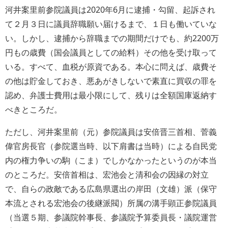
河井案里前参院議員は2020年6月に逮捕・勾留、起訴され
て２月３日に議員辞職願い届けるまで、１日も働いていな
い。しかし、逮捕から辞職までの期間だけでも、約2200万
円もの歳費（国会議員としての給料）その他を受け取って
いる。すべて、血税が原資である。本心に問えば、歳費そ
の他は貯金しておき、悪あがきしないで素直に買収の罪を
認め、弁護士費用は最小限にして、残りは全額国庫返納す
べきところだ。
ただし、河井案里前（元）参院議員は安倍晋三首相、菅義
偉官房長官（参院選当時、以下肩書は当時）による自民党
内の権力争いの駒（こま）でしかなかったというのが本当
のところだ。安倍首相は、宏池会と清和会の因縁の対立
で、自らの政敵である広島県選出の岸田（文雄）派（保守
本流とされる宏池会の後継派閥）所属の溝手顕正参院議員
（当選５期、参議院幹事長、参議院予算委員長・議院運営