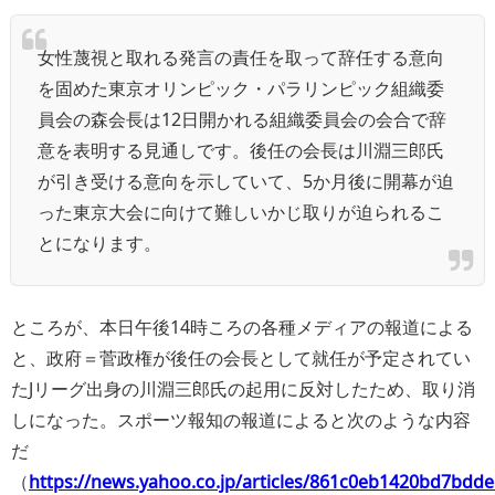
女性蔑視と取れる発言の責任を取って辞任する意向
を固めた東京オリンピック・パラリンピック組織委
員会の森会長は12日開かれる組織委員会の会合で辞
意を表明する見通しです。後任の会長は川淵三郎氏
が引き受ける意向を示していて、5か月後に開幕が迫
った東京大会に向けて難しいかじ取りが迫られるこ
とになります。
ところが、本日午後14時ころの各種メディアの報道による
と、政府＝菅政権が後任の会長として就任が予定されてい
たJリーグ出身の川淵三郎氏の起用に反対したため、取り消
しになった。スポーツ報知の報道によると次のような内容
だ
（
https://news.yahoo.co.jp/articles/861c0eb1420bd7bd