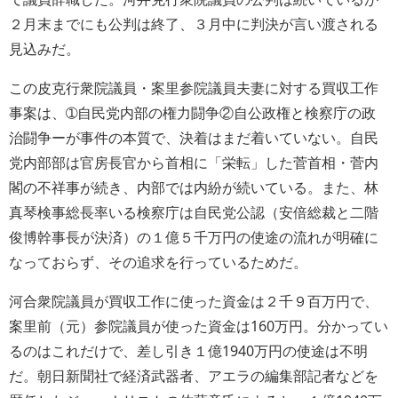
２月末までにも公判は終了、３月中に判決が言い渡される
見込みだ。
この皮克行衆院議員・案里参院議員夫妻に対する買収工作
事案は、➀自民党内部の権力闘争②自公政権と検察庁の政
治闘争ーが事件の本質で、決着はまだ着いていない。自民
党内部部は官房長官から首相に「栄転」した菅首相・菅内
閣の不祥事が続き、内部では内紛が続いている。また、林
真琴検事総長率いる検察庁は自民党公認（安倍総裁と二階
俊博幹事長が決済）の１億５千万円の使途の流れが明確に
なっておらず、その追求を行っているためだ。
河合衆院議員が買収工作に使った資金は２千９百万円で、
案里前（元）参院議員が使った資金は160万円。分かってい
るのはこれだけで、差し引き１億1940万円の使途は不明
だ。朝日新聞社で経済武器者、アエラの編集部記者などを