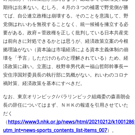
期待は出来ない。むしろ、４月の３つの補選で野党側が勝
てば、自公連立政権は崩壊する。そのことを意識して、野
党側はれいわを無視することなく、統一候補を擁立する必
要がある。政府＝菅政権を正しく批判している日本共産党
は前向きに対処できるかとは思うが、経済政策立案の今根
拠理論がない（資本論は市場経済による資本主義体制の崩
壊を「予言」しただけのものと理解されている）ため、経
済政策に疎い。立憲は、枝野幸男代表ー福山哲郎幹事長ー
安住淳国対委員長の執行部に気概がない。れいわのコロナ
禍対策、経済政策を基本にすべきだ。
なお、東京オリンピック/パラリンピック組織委の森喜朗会
長の辞任についてはまず、ＮＨＫの報道を引用させていた
だく
（
https://www3.nhk.or.jp/news/html/20210212/k1001286
utm_int=news-sports_contents_list-items_007
）。