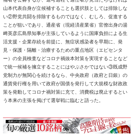
山本代表自身が立候補することも選択肢としては排除しな
い②野党共闘を排除するものではなく、むしろ、促進する
ことが狙いであり、通産省（現経済産業省）官僚出身の湯
﨑英彦広島県知事が主張しているように国庫負担による生
活支援・企業存続を前提に、無症状感染者を早期に、発
見・保護・隔離・治療するための重点地区（エピセンタ
ー）の全員検査などコロナ禍抜本対策を実現することなど
で統一候補を擁立することにはやぶさかではない③既成野
党制力が無関心を続けるなら、中央政府（政府と日銀）の
通貨発行権を用いて政府が国債を発行して大規模な財政政
策を発動してコロナ禍対策に充て、消費税は廃止するとい
う本来の主張を掲げて選挙戦に臨むと語った。