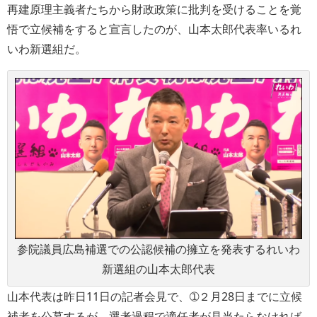
再建原理主義者たちから財政政策に批判を受けることを覚
悟で立候補をすると宣言したのが、山本太郎代表率いるれ
いわ新選組だ。
参院議員広島補選での公認候補の擁立を発表するれいわ
新選組の山本太郎代表
山本代表は昨日11日の記者会見で、➀２月28日までに立候
補者を公募するが、選考過程で適任者が見当たらなければ