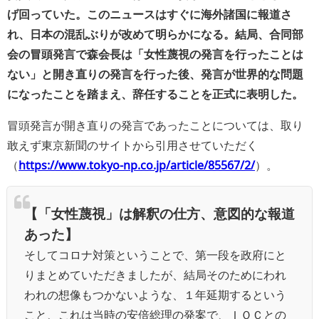
げ回っていた。このニュースはすぐに海外諸国に報道さ
れ、日本の混乱ぶりが改めて明らかになる。結局、合同部
会の冒頭発言で森会長は「女性蔑視の発言を行ったことは
ない」と開き直りの発言を行った後、発言が世界的な問題
になったことを踏まえ、辞任することを正式に表明した。
冒頭発言が開き直りの発言であったことについては、取り
敢えず東京新聞のサイトから引用させていただく
（
https://www.tokyo-np.co.jp/article/85567/2/
）。
【「女性蔑視」は解釈の仕方、意図的な報道
あった】
そしてコロナ対策ということで、第一段を政府にと
りまとめていただきましたが、結局そのためにわれ
われの想像もつかないような、１年延期するという
こと、これは当時の安倍総理の発案で、ＩＯＣとの