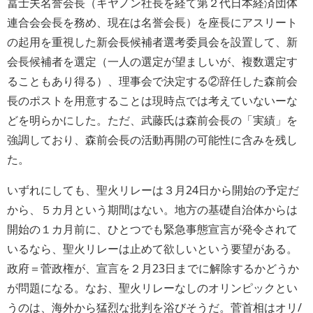
冨士夫名誉会長（キヤノン社長を経て第２代日本経済団体
連合会会長を務め、現在は名誉会長）を座長にアスリート
の起用を重視した新会長候補者選考委員会を設置して、新
会長候補者を選定（一人の選定が望ましいが、複数選定す
ることもあり得る）、理事会で決定する②辞任した森前会
長のポストを用意することは現時点では考えていないーな
どを明らかにした。ただ、武藤氏は森前会長の「実績」を
強調しており、森前会長の活動再開の可能性に含みを残し
た。
いずれにしても、聖火リレーは３月24日から開始の予定だ
から、５カ月という期間はない。地方の基礎自治体からは
開始の１カ月前に、ひとつでも緊急事態宣言が発令されて
いるなら、聖火リレーは止めて欲しいという要望がある。
政府＝菅政権が、宣言を２月23日までに解除するかどうか
が問題になる。なお、聖火リレーなしのオリンピックとい
うのは、海外から猛烈な批判を浴びそうだ。菅首相はオリ/