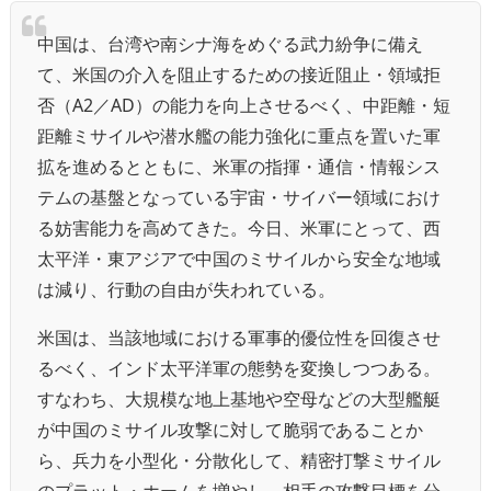
中国は、台湾や南シナ海をめぐる武力紛争に備え
て、米国の介入を阻止するための接近阻止・領域拒
否（A2／AD）の能力を向上させるべく、中距離・短
距離ミサイルや潜水艦の能力強化に重点を置いた軍
拡を進めるとともに、米軍の指揮・通信・情報シス
テムの基盤となっている宇宙・サイバー領域におけ
る妨害能力を高めてきた。今日、米軍にとって、西
太平洋・東アジアで中国のミサイルから安全な地域
は減り、行動の自由が失われている。
米国は、当該地域における軍事的優位性を回復させ
るべく、インド太平洋軍の態勢を変換しつつある。
すなわち、大規模な地上基地や空母などの大型艦艇
が中国のミサイル攻撃に対して脆弱であることか
ら、兵力を小型化・分散化して、精密打撃ミサイル
のプラット・ホームを増やし、相手の攻撃目標を分