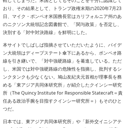
転してしまった。米国としてもそのことを十分に認識して
おり、その結果として、トランプ政権末期の2020年7月23
日、マイク・ポンペオ米国務長官はカリフォルニア州のあ
のニクソン大統領記念図書館で、「関与政策」を否定し、
決別する「対中対決路線」を鮮明にした。
本サイトでしばしば指摘させていただいたように、バイデ
ン大統領はディープステート傘下にあるから、ポンペオ路
線を引き継いで、「対中強硬路線」を驀進している。ただ
し、米国では対中強硬路線の危険性を指摘し、批判するシ
ンクタンクも少なくない。鳩山友紀夫元首相が理事長を務
める「東アジア共同体研究所」が紹介したクインシー研究
所（The Quincy Institute for Responsible Statecraft＝責
任ある政治手腕を目指すクインシー研究所＝）もそのひと
つだ。
日本では、東アジア共同体研究所」や「新外交イニシアテ