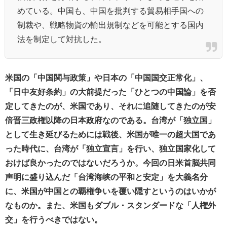
めている。中国も、中国を批判する貿易相手国への
制裁や、戦略物資の輸出規制などを可能とする国内
法を制定して対抗した。
米国の「中国関与政策」や日本の「中国国交正常化」、
「日中友好条約」の大前提だった「ひとつの中国論」を否
定してきたのが、米国であり、それに追随してきたのが安
倍晋三政権以降の日本政府なのである。台湾が「独立国」
として生き延びるためには戦後、米国が唯一の超大国であ
った時代に、台湾が「独立宣言」を行い、独立国家化して
おけば良かったのではないだろうか。今回の日米首脳共同
声明に盛り込んだ「台湾海峡の平和と安定」を大義名分
に、米国が中国との覇権争いを覆い隠すというのはいかが
なものか。また、米国もダブル・スタンダードな「人権外
交」を行うべきではない。