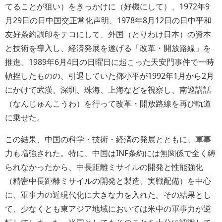
てることが狙い）をきっかけに（好機にして）、1972年9
月29日の日中国交正常化声明、1978年8月12日の日中平和
友好条約調印をテコにして、外国（とりわけ日本）の資本
と技術を導入し、経済発展を遂げる「改革・開放路線」を
推進。1989年6月4日の日曜日に起こった天安門事件で一時
頓挫したものの、引退していた鄧小平が1992年1月から2月
にかけて武漢、深圳、珠海、上海などを視察し、南巡講話
（なんじゅんこうわ）を行って改革・開放路線を再び軌道
に乗せた。
この結果、中国の科学・技術・経済の発展とともに、軍事
力も増強された。特に、中国はINF条約には無関係で全く縛
られなかったから、中長距離ミサイルの開発と性能強化
（精密中長距離ミサイルの開発と製造、実戦配備）を中心
に、軍事力の近現代化に大きな力を入れた。その結果とし
て、少なくとも東アジア地域においては米中の軍事力が逆