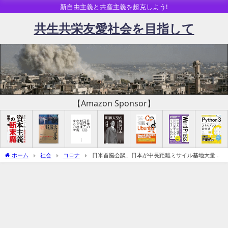
新自由主義と共産主義を超克しよう!
共生共栄友愛社会を目指して
【Amazon Sponsor】
ホーム
社会
コロナ
日米首脳会談、日本が中長距離ミサイル基地大量配
置の場にーワクチン9月末迄の追加供給で実質合意か（第4波関連追記）