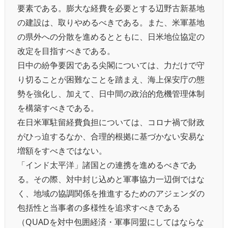
要素である。膨大な経費を必要とする辺野古新基地
の建設は、取りやめるべきである。また、米軍基地
の県外への分散を進めるとともに、日米地位協定の
改定を目指すべきである。
日中の紛争要因である尖閣については、力だけで守
り切ることが困難なことを踏まえ、海上保安庁の態
勢を強化し、加えて、日中間の政治的危機管理体制
を構築すべきである。
在日米軍駐留経費負担については、コロナ禍で財政
がひっ迫するなか、合理的根拠に基づかない安易な
増額をすべきではない。
「インド太平洋」諸国との連携を進めるべきであ
る。その際、対中封じ込めと軍事協力一辺倒ではな
く、地域の協調関係を推進するためのアジェンダの
包括性と当事者の多様性を追求すべきである
（QUADを対中包囲経済・軍事同盟にしてはならな