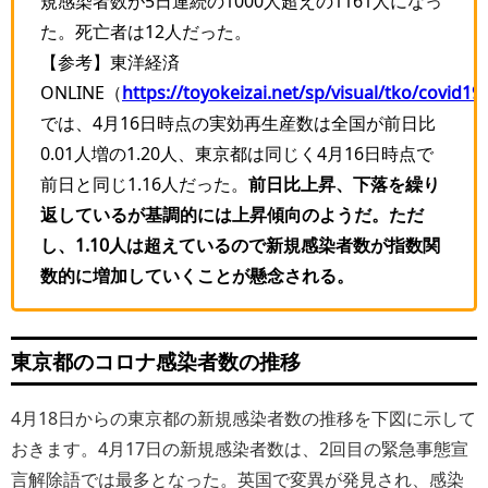
規感染者数が5日連続の1000人超えの1161人になっ
た。死亡者は12人だった。
【参考】東洋経済
ONLINE（
https://toyokeizai.net/sp/visual/tko/covid19/
では、4月16日時点の実効再生産数は全国が前日比
0.01人増の1.20人、東京都は同じく4月16日時点で
前日と同じ1.16人だった。
前日比上昇、下落を繰り
返しているが基調的には上昇傾向のようだ。ただ
し、1.10人は超えているので新規感染者数が指数関
数的に増加していくことが懸念される。
東京都のコロナ感染者数の推移
4月18日からの東京都の新規感染者数の推移を下図に示して
おきます。4月17日の新規感染者数は、2回目の緊急事態宣
言解除語では最多となった。英国で変異が発見され、感染