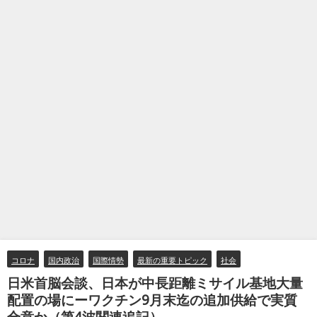
コロナ
国内政治
国際情勢
最新の重要トピック
社会
日米首脳会談、日本が中長距離ミサイル基地大量
配置の場にーワクチン9月末迄の追加供給で実質
合意か（第4波関連追記）