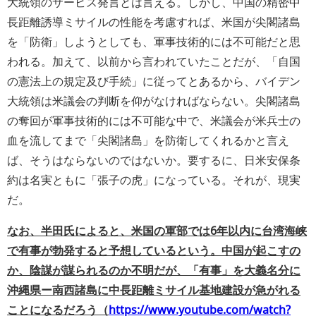
大統領のサービス発言とは言える。しかし、中国の精密中
長距離誘導ミサイルの性能を考慮すれば、米国が尖閣諸島
を「防衛」しようとしても、軍事技術的には不可能だと思
われる。加えて、以前から言われていたことだが、「自国
の憲法上の規定及び手続」に従ってとあるから、バイデン
大統領は米議会の判断を仰がなければならない。尖閣諸島
の奪回が軍事技術的には不可能な中で、米議会が米兵士の
血を流してまで「尖閣諸島」を防衛してくれるかと言え
ば、そうはならないのではないか。要するに、日米安保条
約は名実ともに「張子の虎」になっている。それが、現実
だ。
なお、半田氏によると、米国の軍部では6年以内に台湾海峡
で有事が勃発すると予想しているという。中国が起こすの
か、陰謀が謀られるのか不明だが、「有事」を大義名分に
沖縄県ー南西諸島に中長距離ミサイル基地建設が急がれる
ことになるだろう（
https://www.youtube.com/watch?