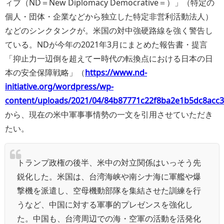
ィブ（ND＝New Diplomacy Democrative＝）」（特定の
個人・団体・企業などから独立した特定非営利活動法人）
などのシンクタンクが。米国の対中強硬路線を強く警告し
ている。NDが今年の2021年3月にまとめた報告書・提言
「抑止力一辺倒を超えてー時代の転換点における日本の日
本の安全保障戦略」（
https://www.nd-
initiative.org/wordpress/wp-
content/uploads/2021/04/84b87771c22f8ba2e1b5dc8acc3
から、現在の米中軍事事情勢の一文を引用させていただき
たい。
トランプ政権の後半、米中の対立関係はいっそう先
鋭化した。米国は、台湾海峡や南シナ海に軍艦や爆
撃機を派遣し、空母機動部隊を集結させた訓練を行
うなど、中国に対する軍事的プレゼンスを強化し
た。中国も、台湾周辺での海・空軍の活動を活発化