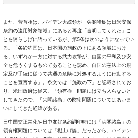
また、菅首相は、バイデン大統領が「尖閣諸島は日米安保
条約の適用対象領域」にあると再度「言明してくれた」こ
とを誇らしげに語っているが、第5条は次のようになってい
る。「各締約国は、日本国の施政の下にある領域におけ
る、いずれか一方に対する武力攻撃が、自国の平和及び安
全を危うくするものであることを認め、自国の憲法上の規
定及び手続に従つて共通の危険に対処するように行動する
ことを宣言する」。条文では「施政の下」と記載されてお
り、米国政府は従来、「領有権」問題には立ち入らないと
してきたので、「尖閣諸島」の防衛問題についてはあいま
いにしてきた経緯がある。
日中国交正常化や日中友好条約調印時には「尖閣諸島」の
領有権問題については「棚上げ論」だったから、バイデン