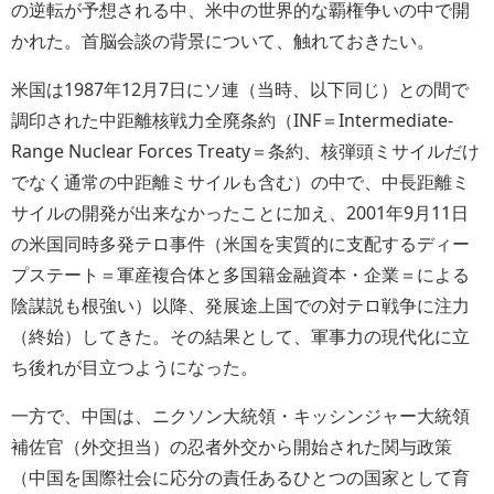
の逆転が予想される中、米中の世界的な覇権争いの中で開
かれた。首脳会談の背景について、触れておきたい。
米国は1987年12月7日にソ連（当時、以下同じ）との間で
調印された中距離核戦力全廃条約（INF＝Intermediate-
Range Nuclear Forces Treaty＝条約、核弾頭ミサイルだけ
でなく通常の中距離ミサイルも含む）の中で、中長距離ミ
サイルの開発が出来なかったことに加え、2001年9月11日
の米国同時多発テロ事件（米国を実質的に支配するディー
プステート＝軍産複合体と多国籍金融資本・企業＝による
陰謀説も根強い）以降、発展途上国での対テロ戦争に注力
（終始）してきた。その結果として、軍事力の現代化に立
ち後れが目立つようになった。
一方で、中国は、ニクソン大統領・キッシンジャー大統領
補佐官（外交担当）の忍者外交から開始された関与政策
（中国を国際社会に応分の責任あるひとつの国家として育