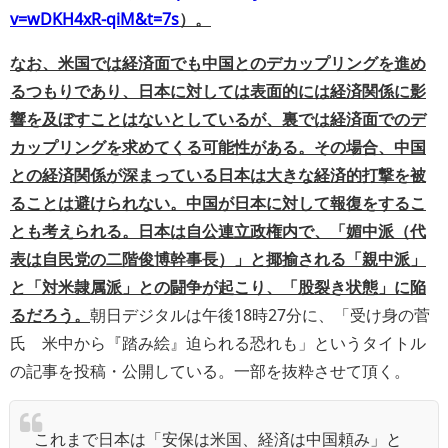
v=wDKH4xR-qiM&t=7s
）。
なお、米国では経済面でも中国とのデカップリングを進め
るつもりであり、日本に対しては表面的には経済関係に影
響を及ぼすことはないとしているが、裏では経済面でのデ
カップリングを求めてくる可能性がある。その場合、中国
との経済関係が深まっている日本は大きな経済的打撃を被
ることは避けられない。中国が日本に対して報復をするこ
とも考えられる。日本は自公連立政権内で、「媚中派（代
表は自民党の二階俊博幹事長）」と揶揄される「親中派」
と「対米隷属派」との闘争が起こり、「股裂き状態」に陥
るだろう。
朝日デジタルは午後18時27分に、「受け身の菅
氏 米中から『踏み絵』迫られる恐れも」というタイトル
の記事を投稿・公開している。一部を抜粋させて頂く。
これまで日本は「安保は米国、経済は中国頼み」と