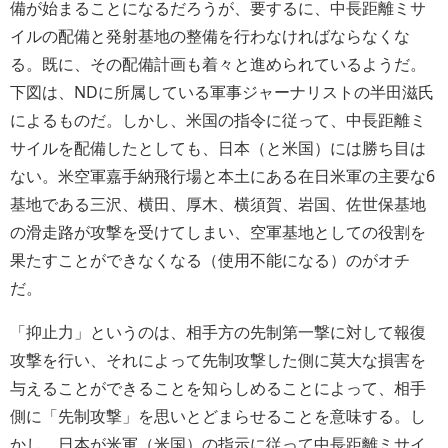
備が始まることになるだろうが、要するに、中長距離ミサ
イルの配備と発射基地の整備を行わなければならなくな
る。既に、その配備計画も着々と進められているようだ。
下図は、NDに所属している軍事ジャーナリストの半田滋氏
によるものだ。しかし、米国の指令に従って、中長距離ミ
サイルを配備したとしても、日本（と米国）には勝ち目は
ない。米空軍嘉手納飛行場と本土にある在日米軍の主要な6
基地である三沢、横田、厚木、横須賀、岩国、佐世保基地
の滑走路が攻撃を受けてしまい、空軍基地としての役割を
果たすことができなくなる（使用不能になる）のがオチ
だ。
「抑止力」というのは、相手方の先制第一撃に対して報復
攻撃を行い、それによって先制攻撃した側に莫大な損害を
与えることができることを知らしめることによって、相手
側に「先制攻撃」を思いとどまらせることを意味する。し
かし、日本が米軍（米国）の指示に従って中長距離ミサイ