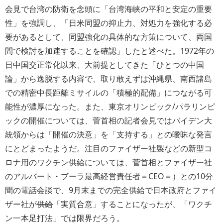
会見で台湾の防衛を念頭に「台湾海峡の平和と安定の重要
性」を強調し、「日米同盟の抑止力、対処力を強化する必
要があるとして、同盟強化の具体的な方策について、両国
間で検討を加速することを確認」したと述べた。1972年の
日中国交正常化以来、大前提としてきた「ひとつの中国
論」から逸脱する内容で、取り敢えずは沖縄県、南西諸島
での精密中長距離ミサイルの「積極的配備」につながる可
能性が濃厚になった。また、東京オリンピック/パラリンピ
ックの開催については、菅首相の記者会見ではバイデン大
統領からは「開催の決意」を「支持する」との曖昧な発言
にとどまったようだ。注目のファイザー社製などの新型コ
ロナ用のワクチン供給については、菅首相とファイザー社
のアルバート・ブーラ最高経営責任者＝CEO＝）との10分
間の電話会談で、9月末までの完全供給で日本政府とファイ
ザー社が
供給
「実質合意」することになったが、「ワクチ
ン一本足打法」では限界だろう。