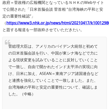
政府＝菅政権の広報機関となっているＮＨＫのWebサイト
で公開された「日米首脳会談 菅首相 “台湾海峡の平和と安
定の重要性確認”」
（
https://www3.nhk.or.jp/news/html/20210417/k1001298
と題する報道を一部抜粋させていただきたい。
菅総理大臣は、アメリカのバイデン大統領と初めて
の日米首脳会談を行い、中国が東シナ海などで力に
よる現状変更を試みていることに反対していくこと
で一致し、自由で開かれたインド太平洋の実現に向
け、日米に加え、ASEAN＝東南アジア諸国連合など
と連携を強化していくことで一致しました。また、
台湾海峡の平和と安定の重要性について、確認しま
した。（中略）