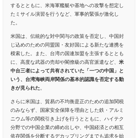
するとともに、米海軍艦艇や基地への攻撃を想定し
たミサイル演習を行うなど、軍事的緊張が激化し
た。
米国は、伝統的な対中関与の政策を否定し、中国封
じ込めのための同盟国・友好国による新たな連携を
模索した。また、台湾の国連加盟を主張するととも
に、高度な武器の売却や閣僚級の高官派遣など、
米
中台三者によって共有されていた「一つの中国」と
いう、台湾海峡両岸関係の基本的認識を否定する動
きが見られた
。
さらに米国は、貿易の不均衡是正のための追加関税
のみならず、国家安全保障を理由とした鉄・アルミ
ニウム等の関税引き上げを行うとともに、ハイテク
分野での中国企業の締め出しや、中国経済との相互
依存関係を分断するデカップリングまでも追求を始