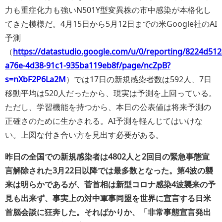
力も重症化力も強いN501Y型変異株の市中感染が本格化し
てきた模様だ。4月15日から5月12日までの米Google社のAI
予測
（
https://datastudio.google.com/u/0/reporting/8224d512
a76e-4d38-91c1-935ba119eb8f/page/ncZpB?
s=nXbF2P6La2M
）では17日の新規感染者数は592人、7日
移動平均は520人だったから、現実は予測を上回っている。
ただし、学習機能を持つから、本日の公表値は将来予測の
正確さのために生かされる。AI予測を軽んじてはいけな
い。上図な付き合い方を見出す必要がある。
昨日の全国での新規感染者は4802人と2回目の緊急事態宣
言解除された3月22日以降では最多数となった。第4波の襲
来は明らかであるが、菅首相は新型コロナ感染4波襲来の予
見も出来ず、事実上の対中軍事同盟を世界に宣言する日米
首脳会談に狂奔した。そればかりか、「非常事態宣言発出