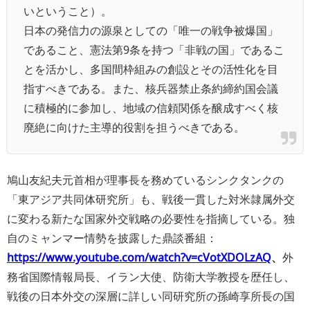
いということ）。
日本の発信力の源泉としての「唯一の戦争被爆国」
であること、憲法第9条を持つ「非戦の国」であるこ
とを活かし、多国間枠組みの創設とその活性化を目
指すべきである。また、核兵器禁止条約締約国会議
に積極的に参加し、地域の信頼関係を醸成すべく核
廃絶に向けた主導的役割を担うべきである。
鳩山友紀夫元首相が理事長を務めているシンクタンクの
「東アジア共同体研究所」も、戦後一貫した対米隷属外交
に変わる新たな国家外交戦略の必要性を指摘している。独
自のミャンマー情勢を披露した鼎談番組：
https://www.youtube.com/watch?v=cVotXDOLzAQ
、
外
務省国際情報局長、イラン大使、防衛大学教授を歴任し、
戦後の日本外交の深層に詳しい同研究所の孫崎享所長の国