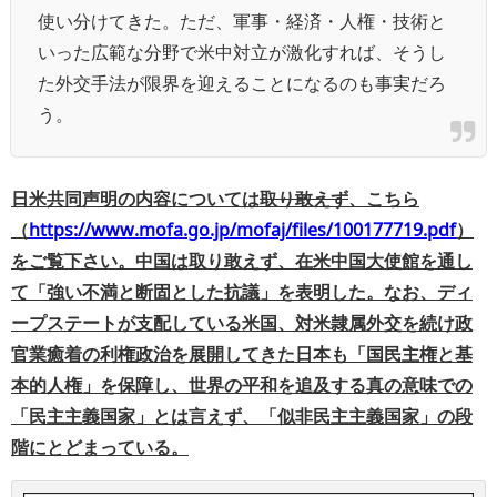
使い分けてきた。ただ、軍事・経済・人権・技術と
いった広範な分野で米中対立が激化すれば、そうし
た外交手法が限界を迎えることになるのも事実だろ
う。
日米共同声明の内容については
取り敢えず
、こちら
（
https://www.mofa.go.jp/mofaj/files/100177719.pdf
）
をご覧下さい。中国は取り敢えず、在米中国大使館を通し
て「強い不満と断固とした抗議」を表明した。なお、ディ
ープステートが支配している米国、対米隷属外交を続け政
官業癒着の利権政治を展開してきた日本も「国民主権と基
本的人権」を保障し、世界の平和を追及する真の意味での
「民主主義国家」とは言えず、「似非民主主義国家」の段
階にとどまっている。