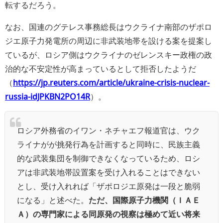
転するだろう。
なお、国連のグテレス事務総長はウクライナ南部のザポロ
ジエ原子力発電所の周辺に非武装地帯を設ける案を提案し
ているが、ロシア側はウクライナのゼレンスキー政権の政
治的な不安定性が高まっているとして拒否したようだ
（
https://jp.reuters.com/article/ukraine-crisis-nuclear-
russia-idJPKBN2PO14R
）。
ロシア外務省のイワン・ネチャエフ報道官は、ウク
ライナがが挑発行為を計画すると同時に、民族主義
的な武装集団を制御できなくなっているため、ロシ
アは非武装地帯設置案を受け入れることはできない
とし、受け入れれば「ザポロジエ原発は一段と脆弱
になる」と述べた。
ただ、国際原子力機関（ＩＡＥ
Ａ）の専門家による同原発の視察は極めて近い将来