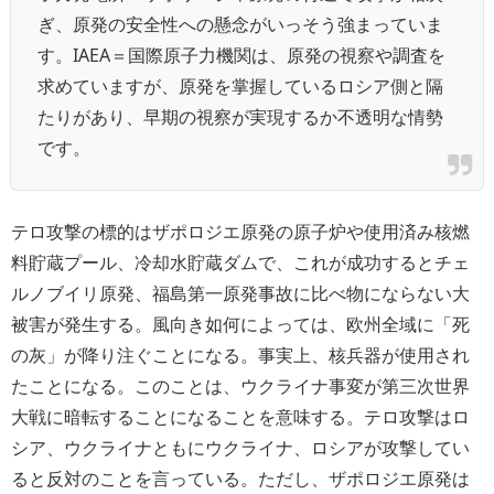
ぎ、原発の安全性への懸念がいっそう強まっていま
す。IAEA＝国際原子力機関は、原発の視察や調査を
求めていますが、原発を掌握しているロシア側と隔
たりがあり、早期の視察が実現するか不透明な情勢
です。
テロ攻撃の標的はザポロジエ原発の原子炉や使用済み核燃
料貯蔵プール、冷却水貯蔵ダムで、これが成功するとチェ
ルノブイリ原発、福島第一原発事故に比べ物にならない大
被害が発生する。風向き如何によっては、欧州全域に「死
の灰」が降り注ぐことになる。事実上、核兵器が使用され
たことになる。このことは、ウクライナ事変が第三次世界
大戦に暗転することになることを意味する。テロ攻撃はロ
シア、ウクライナともにウクライナ、ロシアが攻撃してい
ると反対のことを言っている。ただし、ザポロジエ原発は