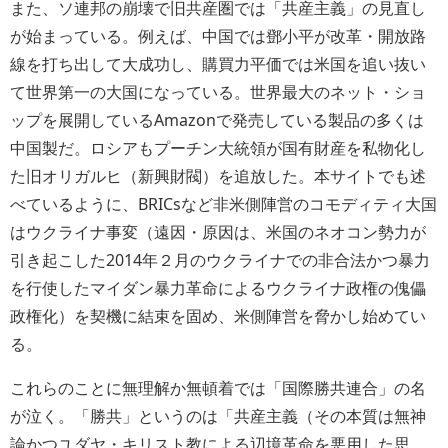
また、ソ連邦の崩壊で旧共産圏では「共産主義」の見直し
が始まっている。例えば、中国では鄧小平が改革・開放路
線を打ち出して大成功し、購買力平価では米国を追い抜い
て世界第一の大国になっている。世界最大のネット・ショ
ップを展開しているAmazonで発売している製品の多くは
中国製だ。ロシアもプーチン大統領が国有財産を私物化し
た旧オリガルヒ（新興財閥）を追放した。本サイトでも述
べているように、BRICsなど非米側陣営のコモディティ大国
はウクライナ事変（遠因・原因は、米国のネオコン勢力が
引き起こした2014年２月のウクライナでの非合法かつ暴力
を行使したマイダン暴力革命によるウクライナ政権の傀儡
政権化）を契機に結束を固め、米側陣営を脅かし始めてい
る。
これらのことに無理解か無頓着では「国際勝共連合」の名
が泣く。「勝共」というのは「共産主義（その本質は無神
論かつユダヤ・キリスト教による辺境革命を悪用した思