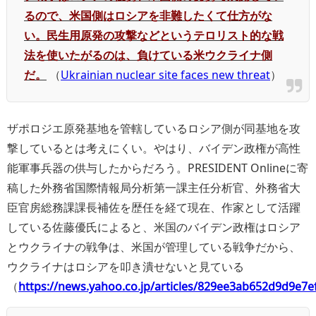
るので、米国側はロシアを非難したくて仕方がな
い。民生用原発の攻撃などというテロリスト的な戦
法を使いたがるのは、負けている米ウクライナ側
だ。
（
Ukrainian nuclear site faces new threat
）
ザポロジエ原発基地を管轄しているロシア側が同基地を攻
撃しているとは考えにくい。やはり、バイデン政権が高性
能軍事兵器の供与したからだろう。PRESIDENT Onlineに寄
稿した外務省国際情報局分析第一課主任分析官、外務省大
臣官房総務課課長補佐を歴任を経て現在、作家として活躍
している佐藤優氏によると、米国のバイデン政権はロシア
とウクライナの戦争は、米国が管理している戦争だから、
ウクライナはロシアを叩き潰せないと見ている
（
https://news.yahoo.co.jp/articles/829ee3ab652d9d9e