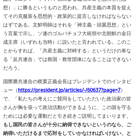
想）」に勝るというものと思われ、共産主義の本質を捉え
てその克服策を思想的・政策的に提言しなければならない
はずである。文鮮明師はそれを「神主義・頭翼思想」とい
う言葉で示し、ソ連のゴルバチョフ大統領や北朝鮮の金日
成主席（いずれも当時）に説いたと言われている。このこ
とからすれば、「共産主義に対峙する」というだけの単な
る「反共連合」では救国・救世団体になることはできない
だろう。
国際勝共連合の梶栗正義会長はプレジデントでのインタビ
ュー（
https://president.jp/articles/-/60637?page=7
）
で、「私たちの考えにご賛同をしていただいた政治家の皆
さんが胸を張って政治活動ができるように、この国を守る
ためには必要な運動だと引き続きご説明してまいります。
もし国民の皆さんが十分に納得できないというのなら、ご
納得いただけるまで応対をしていかなければいけない、と