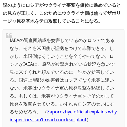
説のようにロシアがウクライナ事変を優位に進めていると
の見方が正しく、このためにウクライナ側は焦ってザポリ
ージャ原発基地をテロ攻撃していることになる。
IAEAの調査団結成を妨害しているのがロシアである
なら、それも米国側が証拠をつけて非難できる。し
かし、米国側はそういうことを全くやってない。ロ
シアがIAEAに、原発が攻撃されている状況を急いで
見に来てくれと頼んでいるのに、誰かが妨害してい
る。国連上層部の妨害者はロシアでなく米英に違い
ない。米英はウクライナ軍の原発攻撃を黙認してい
る。もしくは、米英がウクライナ軍をそそのかして
原発を攻撃させている。いずれもロシアのせいにす
るためだろう。 （
Zaporozhye official explains why
inspectors can’t reach nuclear plant
）