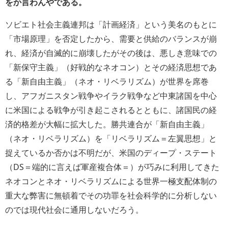
をか言わんやである。
ソビエト社会主義連邦は「計画経済」という美名のもとに
「市場原理」を否定したから、需要と供給のバランスが崩
れ、経済が自滅的に崩壊したがその後は、悪しき意味での
「新保守主義」（好戦的なネオコン）とその経済思想であ
る「新自由主義」（ネオ・リベラリズム）が世界を席巻
し、アフガニスタン戦争やイラク戦争など中東諸国を中心
に米国による戦争が引き起こされるとともに、諸国民の経
済的格差が大幅に拡大した。勝共連合が「新自由主義」
（ネオ・リベラリズム）を「リベラリズム＝左翼思想」と
捉えているか否かは不明だが、米国のディープ・ステート
（DS＝端的に言えば軍産複合体＝）が巧みに利用してきた
ネオコンとネオ・リベラリズムによる世界一極支配体制の
重大な弊害に無頓着でその功罪を社会科学的に分析しない
のでは現代社会に通用しないだろう。