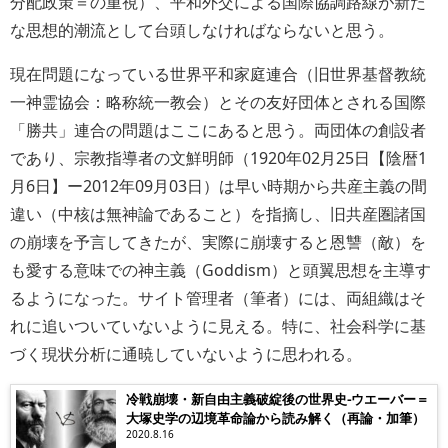
分配政策＝の重視）、平和外交による国際協調路線が新た
な思想的潮流として台頭しなければならないと思う。
現在問題になっている世界平和家庭連合（旧世界基督教統
一神霊協会：略称統一教会）とその友好団体とされる国際
「勝共」連合の問題はここにあると思う。両団体の創設者
であり、宗教指導者の文鮮明師（1920年02月25日【陰暦1
月6日】ー2012年09月03日）は早い時期から共産主義の間
違い（中核は無神論であること）を指摘し、旧共産圏諸国
の崩壊を予言してきたが、実際に崩壊すると恩讐（敵）を
も愛する意味での神主義（Goddism）と頭翼思想を主導す
るようになった。サイト管理者（筆者）には、両組織はそ
れに追いついていないように見える。特に、社会科学に基
づく現状分析に通暁していないように思われる。
冷戦崩壊・新自由主義破綻後の世界史−ウエーバー＝
大塚史学の辺境革命論から読み解く（再論・加筆）
2020.8.16