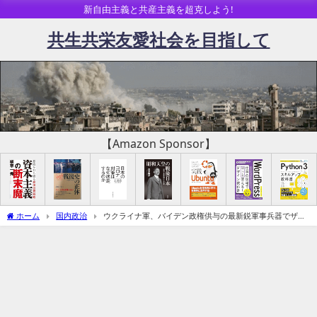
新自由主義と共産主義を超克しよう!
共生共栄友愛社会を目指して
【Amazon Sponsor】
ホーム
国内政治
ウクライナ軍、バイデン政権供与の最新鋭軍事兵器でザポ
ロジエ原発をテロ攻撃か（追記「国際『勝共』連合」問題）