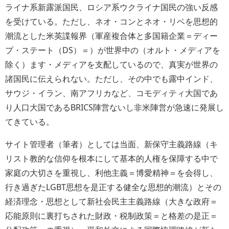
ライナ系新露派国民、ロシア系ウクライナ国民の強い反感
を受けている。ただし、ネオ・コンとネオ・リベを思想的
潮流とした米英諜報界（軍産複合体と多国籍企業＝ディー
プ・ステート（DS）＝）が世界中の（オルト・メディアを
除く）ます・メディアを支配しているので、真実が世界の
諸国民に伝えられない。ただし、その中でも露中インド、
サウジ・イラン、南アフリカなど、コモディティ大国であ
り人口大国であるBRICS陣営ないし非米陣営が急速に発展し
てきている。
サイト管理者（筆者）としては当面、新保守主義路線（キ
リスト教的な信仰を根本にして基本的人権を保障する中で
家庭の大切さを重視し、利他主義＝博愛精神＝を会得し、
行き過ぎたLGBT思想を是正する健全な思想的潮流）とその
経済理念・思想として新社会民主主義路線（大きな政府＝
応能原則に裏打ちされた財政・税制政策＝と格差の是正＝