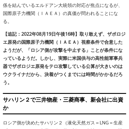
係を結んでいるエルドアン大統領の対応が焦点になるが、
国際原子力機関（ＩＡＥＡ）の真価が問われることにな
る。
【追記：2022年08月19日午後16時】取り敢えず、ザポロジ
エ原発の国際原子力機関（ＩＡＥＡ）視察条件で合意した
ようだが、「ロシア側が攻撃を中止する」ことが条件にな
っているようだ。しかし、実際に米国供与の高性能軍事兵
器でザポロジエ原発をテロ攻撃している公算が大きいのは
ウクライナだから、決着がつくまでには時間がかかるだろ
う。
サハリン２で三井物産・三菱商事、新会社に出資
か
ロシア側が決めたサハリン２（液化天然ガス＝LNG＝生産