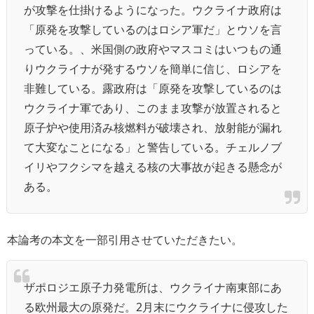
が攻撃を仕掛けるようになった。ウクライナ政府は
「原発を攻撃しているのはロシア軍だ」とウソを言
っている。、米国側の政府やマスコミはいつもの通
りウクライナが発するウソを簡単に信じ、ロシアを
非難している。露政府は「原発を攻撃しているのは
ウクライナ軍であり、このまま攻撃が放置されると
原子炉や使用済み核燃料が破壊され、放射能が漏れ
て大変なことになる」と警告している。チェルノブ
イリやフクシマを越える核の大事故が起きる懸念が
ある。
本論考の本文を一部引用させていただきたい。
ザポロジエ原子力発電所は、ウクライナ南東部にあ
る欧州最大の原発だ。2月末にウクライナに侵攻した