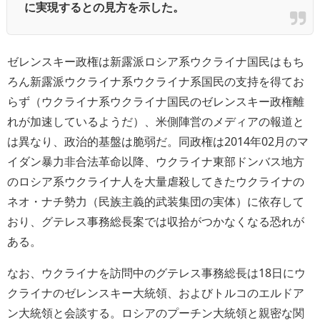
に実現するとの見方を示した。
ゼレンスキー政権は新露派ロシア系ウクライナ国民はもち
ろん新露派ウクライナ系ウクライナ系国民の支持を得てお
らず（ウクライナ系ウクライナ国民のゼレンスキー政権離
れが加速しているようだ）、米側陣営のメディアの報道と
は異なり、政治的基盤は脆弱だ。同政権は2014年02月のマ
イダン暴力非合法革命以降、ウクライナ東部ドンバス地方
のロシア系ウクライナ人を大量虐殺してきたウクライナの
ネオ・ナチ勢力（民族主義的武装集団の実体）に依存して
おり、グテレス事務総長案では収拾がつかなくなる恐れが
ある。
なお、ウクライナを訪問中のグテレス事務総長は18日にウ
クライナのゼレンスキー大統領、およびトルコのエルドア
ン大統領と会談する。ロシアのプーチン大統領と親密な関