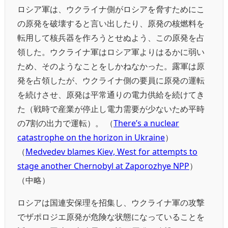
ロシア軍は、ウクライナ側がロシアを脅すためにこ
の原発を破壊すると言い出したり、原発の核燃料を
転用して核兵器を作ろうとせぬよう、この原発を占
領した。ウクライナ軍はロシア軍よりはるかに弱い
ため、そのようなことをしかねなかった。露軍は原
発を占領したが、ウクライナ側の要員に原発の運転
を続けさせ、原発は平常通りの電力供給を続けてき
た（戦時で産業が停止し電力需要が少ないため平時
の7割の出力で運転）。 （
There’s a nuclear
catastrophe on the horizon in Ukraine
）
（
Medvedev blames Kiev, West for attempts to
stage another Chernobyl at Zaporozhye NPP
）
（中略）
ロシアは国連安保理を招集し、ウクライナ軍の攻撃
でザポロジエ原発が危険な状態になっていることを