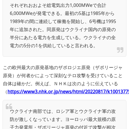
それぞれおおよそ総電気出力1,000MWeで合計
6,000MWeが発電できる。最初の5基は1985年から
1989年の間に連続して稼働を開始し、6号機は1995
年に追加された。同原発はウクライナ国内の原発の
半分にあたる電力を生成している。ウクライナの全
電力の5分の1を供給していると言われる。
この欧州最大の原発基地のザポロジエ原発（ザポリージャ
原発）が何者かによって深刻なテロ攻撃を受けていること
自体は確かだ。例えば、ＮＨＫは次のように伝えている
（
https://www3.nhk.or.jp/news/html/20220817/k1001377
ウクライナ南部では、ロシア軍とウクライナ軍の攻
防が激しくなっています。ヨーロッパ最大規模の原
子力発電所・ザポリージャ原発の付近で攻撃が相次