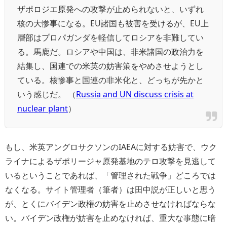
ザポロジエ原発への攻撃が止められないと、いずれ
核の大惨事になる。EU諸国も被害を受けるが、EU上
層部はプロパガンダを軽信してロシアを非難してい
る。馬鹿だ。ロシアや中国は、非米諸国の政治力を
結集し、国連での米英の妨害策をやめさせようとし
ている。核惨事と国連の非米化と、どっちが先かと
いう感じだ。 （
Russia and UN discuss crisis at
nuclear plant
）
もし、米英アングロサクソンのIAEAに対する妨害で、ウク
ライナによるザポリージャ原発基地のテロ攻撃を見逃して
いるということであれば、「管理された戦争」どころでは
なくなる。サイト管理者（筆者）は田中説が正しいと思う
が、とくにバイデン政権の妨害を止めさせなければならな
い。バイデン政権が妨害を止めなければ、重大な事態に暗