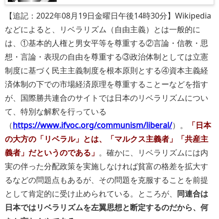
【追記：2022年08月19日金曜日午後14時30分】Wikipedia
などによると、リベラリズム（自由主義）とは一般的に
は、①基本的人権と男女平等を尊重する②言論・信教・思
想・言論・表現の自由を尊重する③政治体制としては立憲
制度に基づく民主主義制度を根本原則とする④資本主義経
済体制の下での市場経済原理を尊重することーなどを指す
が、国際勝共連合のサイトでは日本のリベラリズムについ
て、特別な解釈を行っている
（
https://www.ifvoc.org/communism/liberal/
）。
日本
の大方の「リベラル」とは、「マルクス主義者」「共産主
義者」だというのである
。確かに、リベラリズムには内
実の伴った分配政策を実施しなければ貧富の格差を拡大す
るなどの問題点もあるが、その問題を克服することを前提
として肯定的に受け止められている。ところが、
同連合は
日本ではリベラリズムを左翼思想と断定するのだから、何