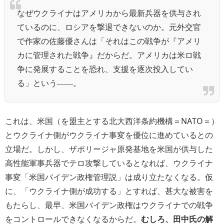
なぜウクライナはアメリカから最新兵器を供与され
ているのに、ロシアを撃退できないのか。元外交官
で作家の佐藤優さんは「それはこの戦争が『アメリ
カに管理された戦争』だからだ。アメリカは米ロ戦
争に発展することを恐れ、支援を逐次投入してい
る」という――。
これは、米国（を盟主とする北大西洋条約機構＝NATO＝）
とウクライナ側がウクライナ事変を優位に進めているとの
立場だ。しかし、ザポリージャ原発基地を米国が供与した
高性能軍事兵器でテロ攻撃しているとなれば、ウクライナ
事変「米国バイデン政権管理説」は成り立たなくなる。仮
に、「ウクライナ側が成功する」とすれば、甚大な被害を
もたらし、最早、米国バイデン政権はウクライナでの戦争
をコントロールできなくなるからだ。
むしろ、田中氏の解