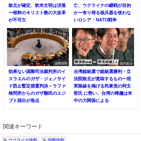
敗北が確定、欧米文明は没落
亡、ウクライナの継戦が目的
ー根幹のキリスト教の大改革
かー有り得る核兵器を使わな
が不可欠
いロシア・NATO戦争
国際情勢
国内政治
効果ない国際司法裁判所のイ
台湾総統選で総統選勝利・立
スラエルのガザ・ジェノサイ
法院敗北が意味するものー現
ド防止暫定措置判決－ラファ
実路線を掲げる民衆党の柯文
検問所からのガザ難民のエジ
哲氏 に勢い、台湾の帰趨は米
プト脱出が焦点
中の力関係による
関連キーワード
ウクライナ情勢
国際情勢