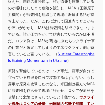
訴えた。国連の事務局は、誰が原発を攻撃している
のか曖昧にしたまま危険を認知し、IAEA（国際原子
力機関）が調査団を組織して現場に派遣する話が持
ち上がった。だが、これに対して国連内でどこから
か圧力がかかり、IAEAは調査団を結成できないまま
でいる。誰が圧力をかけて妨害しているのかは不明
だ。ロシア側は、IAEAが現地に来たらウクライナ軍
の仕業だと確定してしまうので米ウクライナ側が妨
害していると言っている。 （
Nuclear Catastrophe
Is Gaining Momentum in Ukraine
）
原発を警備しているのはロシア軍だ。露軍が自分で
守っている原発を自分で攻撃するはずがない。もし
露軍が原発を攻撃したのなら、米国側は喜んでIAEA
に調査団を作らせて現場に行かせ、ロシアが原発を
攻撃して危険にさらしていると非難する。
ウクライ
ナ戦争はロシアの優勢、米国側の劣勢で展開してい