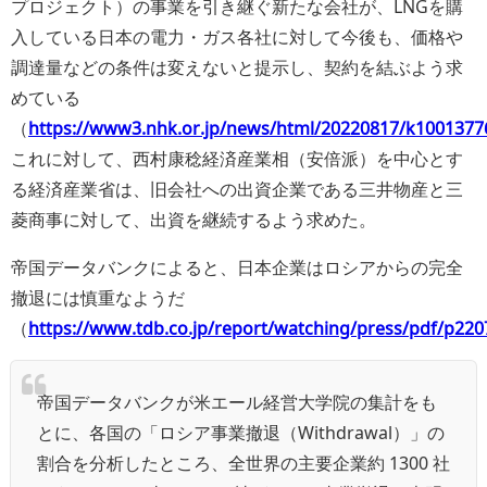
プロジェクト）の事業を引き継ぐ新たな会社が、LNGを購
入している日本の電力・ガス各社に対して今後も、価格や
調達量などの条件は変えないと提示し、契約を結ぶよう求
めている
（
https://www3.nhk.or.jp/news/html/20220817/k1001377
これに対して、西村康稔経済産業相（安倍派）を中心とす
る経済産業省は、旧会社への出資企業である三井物産と三
菱商事に対して、出資を継続するよう求めた。
帝国データバンクによると、日本企業はロシアからの完全
撤退には慎重なようだ
（
https://www.tdb.co.jp/report/watching/press/pdf/p220
帝国データバンクが米エール経営大学院の集計をも
とに、各国の「ロシア事業撤退（Withdrawal）」の
割合を分析したところ、全世界の主要企業約 1300 社