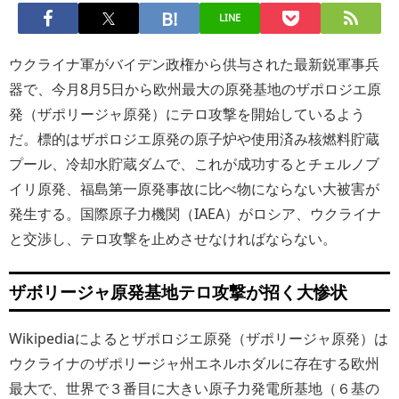
LINE
ウクライナ軍がバイデン政権から供与された最新鋭軍事兵
器で、今月8月5日から欧州最大の原発基地のザポロジエ原
発（ザポリージャ原発）にテロ攻撃を開始しているよう
だ。標的はザポロジエ原発の原子炉や使用済み核燃料貯蔵
プール、冷却水貯蔵ダムで、これが成功するとチェルノブ
イリ原発、福島第一原発事故に比べ物にならない大被害が
発生する。国際原子力機関（IAEA）がロシア、ウクライナ
と交渉し、テロ攻撃を止めさせなければならない。
ザボリージャ原発基地テロ攻撃が招く大惨状
Wikipediaによるとザポロジエ原発（ザポリージャ原発）は
ウクライナのザポリージャ州エネルホダルに存在する欧州
最大で、世界で３番目に大きい原子力発電所基地（６基の