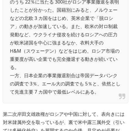
のうち 22％に当たる 300社がロシア事業撤退を表明
したことが分かった。国籍別にみると、ノルウェー
などの北欧 3 カ国をはじめ、英米企業で「脱ロシ
ア」の動きが加速している。また、欧米の対ロ制裁
発動など、ウクライナ侵攻を続けるロシアへの圧力
が欧米諸国を中心に強まるなか、衣料大手の
H&M（スウェーデン）などをはじめ、ロシア市場の
重要度が高い企業でも完全撤退する動きが続いてい
る。
一方、日本企業の事業撤退割合は帝国データバンク
の調査で 3％、エール大の調査でも 5％と、依然とし
て先進主要 7 カ国中で最低レベルにある。
第二次岸田文雄政権がロシアや中国に対して、表向きには
対米隷属外交を取っているが、裏で米中露三属外交（引い
ては多極化外交）を展開するのか今後、見定めが必要だ。