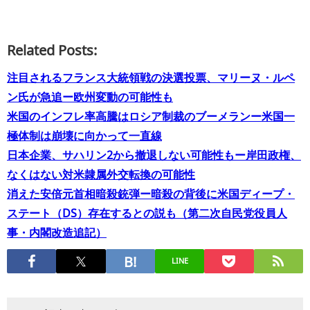
Related Posts:
注目されるフランス大統領戦の決選投票、マリーヌ・ルペ
ン氏が急追ー欧州変動の可能性も
米国のインフレ率高騰はロシア制裁のブーメランー米国一
極体制は崩壊に向かって一直線
日本企業、サハリン2から撤退しない可能性もー岸田政権、
なくはない対米隷属外交転換の可能性
消えた安倍元首相暗殺銃弾ー暗殺の背後に米国ディープ・
ステート（DS）存在するとの説も（第二次自民党役員人
事・内閣改造追記）
LINE