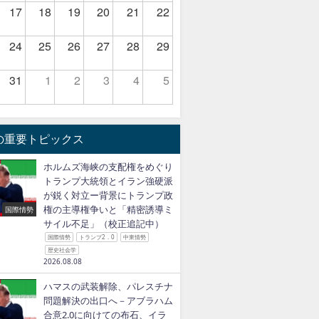
17
18
19
20
21
22
24
25
26
27
28
29
31
1
2
3
4
5
の重要トピックス
ホルムズ海峡の支配権をめぐり
トランプ大統領とイラン強硬派
が鋭く対立ー背景にトランプ政
権の主導権争いと「精密誘導ミ
国際情勢
サイル不足」（校正追記中）
国際情勢
トランプ2．0
中東情勢
歴史社会学
2026.08.08
ハマスの武装解除、パレスチナ
問題解決の出口へ－アブラハム
合意2.0に向けての布石、イラ