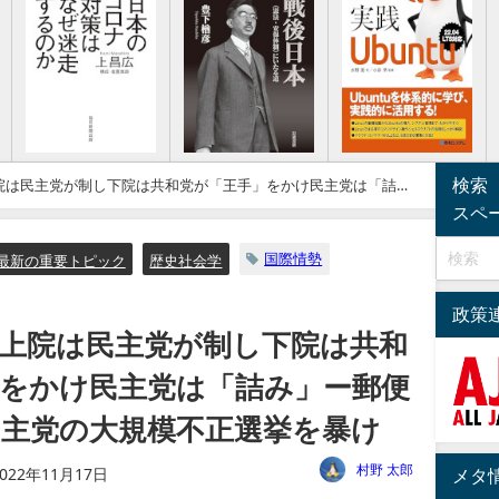
検索
院は民主党が制し下院は共和党が「王手」をかけ民主党は「詰
選挙を暴け
スペ
国際情勢
最新の重要トピック
歴史社会学
政策
上院は民主党が制し下院は共和
をかけ民主党は「詰み」ー郵便
主党の大規模不正選挙を暴け
村野 太郎
2022年11月17日
メタ