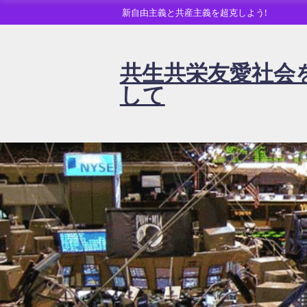
新自由主義と共産主義を超克しよう!
共生共栄友愛社会
して