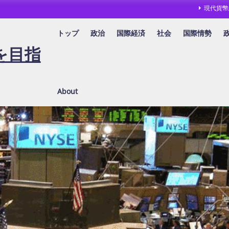
現代貨幣
トップ
政治
国際経済
社会
国際情勢
を目指
About