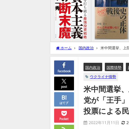
ホーム
国内政治
米中間選挙、上
み」ー郵便投票による民主党の大規模不正
国内政治
国際情勢
Facebook
ウクライナ情勢
米中間選挙、
post
党が「王手」
はてブ
投票による民
Pocket
2022年11月11日