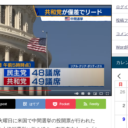
ログイ
投稿フ
コメン
WordP
カレ
日
26
post
はてブ
Pocket
Feedly
2
9
8日火曜日に米国で中間選挙の投開票が行われた