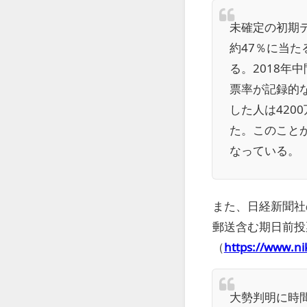
未確定の初期
約47％に当た
る。2018年
票率が記録的
した人は420
た。このこと
なっている。
また、日経新聞
郵送含む期日前投
（
https://www.n
大勢判明に時