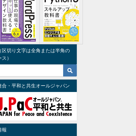
（区切り文字は全角または半角の
ース）
連合・平和と共生オールジャパン
情報