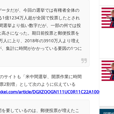
データだが、今回の選挙では有権者全体の
る1億1234万人超が全国で投票したとされ
中間選挙より低い数字だが、一部の州では投
な高さになった。期日前投票と郵便投票を
0万人に上り、2018年の3910万人より増え
が、集計に時間がかかっている要因の1つに
社のサイトも「米中間選挙、開票作業に時間
票2割増」として次のように伝えている
ikkei.com/article/DGXZQOGN111UC0R11C22A1000000/
間を要しているのは、郵便投票が増えたこ