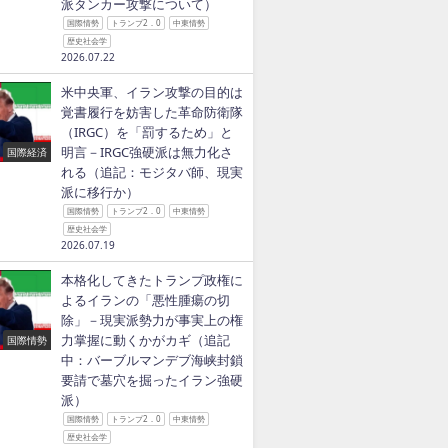
派タンカー攻撃について）
国際情勢
トランプ2．0
中東情勢
歴史社会学
2026.07.22
米中央軍、イラン攻撃の目的は
覚書履行を妨害した革命防衛隊
（IRGC）を「罰するため」と
明言－IRGC強硬派は無力化さ
国際経済
れる（追記：モジタバ師、現実
派に移行か）
国際情勢
トランプ2．0
中東情勢
歴史社会学
2026.07.19
本格化してきたトランプ政権に
よるイランの「悪性腫瘍の切
除」－現実派勢力が事実上の権
力掌握に動くかがカギ（追記
国際情勢
中：バーブルマンデブ海峡封鎖
要請で墓穴を掘ったイラン強硬
派）
国際情勢
トランプ2．0
中東情勢
歴史社会学