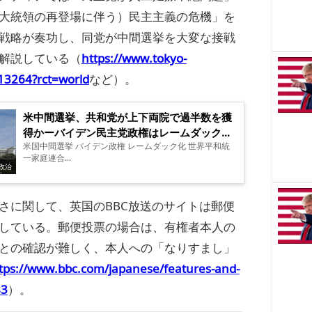
大統領の再登場に伴う）民主主義の危機」を
戦略が奏功し、同党が中間選挙を大変な接戦
解説している（
https://www.tokyo-
213264?rct=world
など）。
米中間選挙、共和党が上下両院で過半数を獲
得かーバイデン民主党政権はレームダック化
米国中間選挙 バイデン政権 レームダック化 世界平和統
する（追記：DSについての中間まとめ）
一家庭連合...
政治
さに関して、英国のBBC放送のサイトは郵便
している。郵便投票の場合は、有権者本人の
との確認が難しく、本人への「なりすまし」
tps://www.bbc.com/japanese/features-and-
83
）。