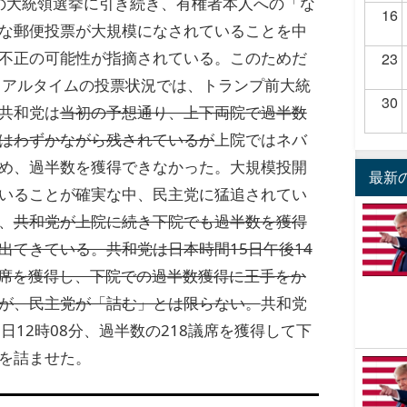
1月の大統領選挙に引き続き、有権者本人への「な
16
な郵便投票が大規模になされていることを中
不正の可能性が指摘されている。このためだ
23
リアルタイムの投票状況では、トランプ前大統
30
共和党は
当初の予想通り、上下両院で過半数
はわずかながら残されているが
上院ではネバ
め、過半数を獲得できなかった。大規模投開
最新
いることが確実な中、民主党に猛追されてい
、
共和党が上院に続き下院でも過半数を獲得
出てきている。共和党は日本時間15日午後14
7議席を獲得し、下院での過半数獲得に王手をか
が、民主党が「詰む」とは限らない。
共和党
日12時08分、過半数の218議席を獲得して下
を詰ませた。