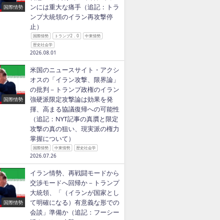
ンには重大な痛手（追記：トラ
国際情勢
ンプ大統領のイラン再攻撃停
止）
国際情勢
トランプ2．0
中東情勢
歴史社会学
2026.08.01
米国のニュースサイト・アクシ
オスの「イラン攻撃、限界論」
の批判－トランプ政権のイラン
強硬派限定攻撃論は効果を発
国際情勢
揮、高まる協議復帰への可能性
（追記：NYT記事の真贋と限定
攻撃の真の狙い、現実派の権力
掌握について）
国際情勢
中東情勢
歴史社会学
2026.07.26
イラン情勢、再戦闘モードから
交渉モードへ回帰か－トランプ
大統領、「（イランが国家とし
て明確になる）有意義な形での
国際情勢
会談」準備か（追記：フーシー