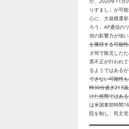
が、2020年1
りすまし」が可能
心に、大規模選挙
ろう、AP通信の
領の影響力が強い
を獲得する可能性
ダ州で敗北したた
票不正が行われて
るようではあるが
できない可能性も
時30分過ぎ21
けた状態ではある
は米国東部時間16
院を制し、民主党