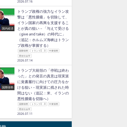
2026.07.16
トランプ政権の強力なイラン攻
撃は「悪性腫瘍」を切除して、
イラン国家の再興を支援するこ
とが真の狙い－「与えて受ける
国内経済
（give and take）の時代に」
（追記：ホルムズ海峡はトラン
プ政権が掌握する）
国際情勢
トランプ2．0
中東情勢
歴史社会学
2026.07.14
トランプ大統領の「停戦は終わ
った」との発言の真意は現実派
に覚書履行に向けての圧力をか
ける狙い－現実派に残された時
国際情勢
間はない（追記：米、イランの
悪性腫瘍を切除へ）
）。
国際情勢
トランプ2．0
中東情勢
歴史社会学
2026.07.11