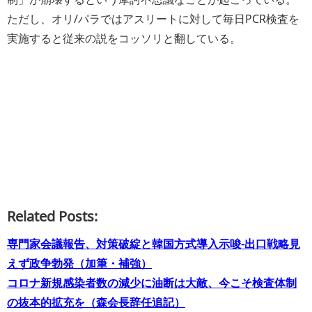
ただし、オリ/パラではアスリートに対して毎日PCR検査を
実施すると従来の説をコッソリと翻している。
Related Posts:
専門家会議報告、対策破綻と韓国方式導入示唆−出口戦略見
えず政争勃発（加筆・補強）
コロナ新規感染者数の減少に油断は大敵、今こそ検査体制
の抜本的拡充を（森会長辞任追記）