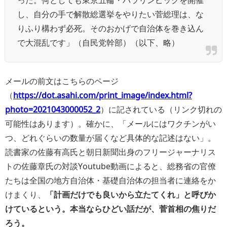
し、自分の手で解散総選挙をやりたい菅総理は、な
りふり構わず必死。そのおかげで自治体を巻き込ん
で大混乱です」（自民党幹部）（以下、略）
メールの前文はこちらのページ
（
https://dot.asahi.com/print_image/index.html?
photo=2021043000052_2
）に記されている（リンク切れの
可能性はあります）。確かに、「メールにはワクチンがい
つ、どれぐらいの数量が届くなど具体的な記述はない」。
読書家の佐藤有高氏と朝日新聞出身のフリージャーナリス
トの佐藤章氏の対談Youtube動画によると、総務省の官僚
たちは全国の地方自治体・基礎自治体の担当者に連絡をか
けまくり、
「計画だけでも良いから立たてくれ」と呼びか
けているという。本当ならひどい話だが、菅首相の焦りだ
ろう。