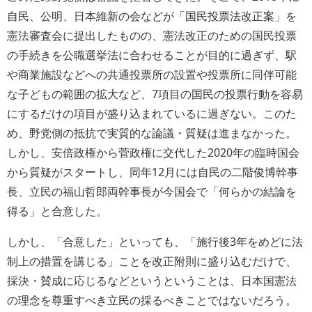
自民、公明、日本維新の会などが「国民投票法改正案」を
憲法審査会に提出したものの、憲法改正のための国民投票
の手続きを公職選挙法に合わせることが目的に過ぎず、駅
や商業施設などへの共通投票所の設置や投票所に同伴可能
な子どもの範囲の拡大など、7項目の国民の投票行動を容易
にするだけの項目が盛り込まれているに過ぎない。このた
め、野党側の抵抗で実質的な論議・質疑は進まなかった。
しかし、安倍政権から菅政権に交代した2020年の臨時国会
から質疑がスタートし、同年12月には自民の二階俊博幹事
長、立民の福山哲郎両幹事長が今国会で「何らかの結論を
得る」と合意した。
しかし、「合意した」といっても、「施行後3年をめどに法
制上の措置を講じる」ことを改正附則に盛り込むだけで、
採決・賛成に応じるなどというということは、日本国憲法
の理念を尊重すべき立民の採るべきことではないだろう。