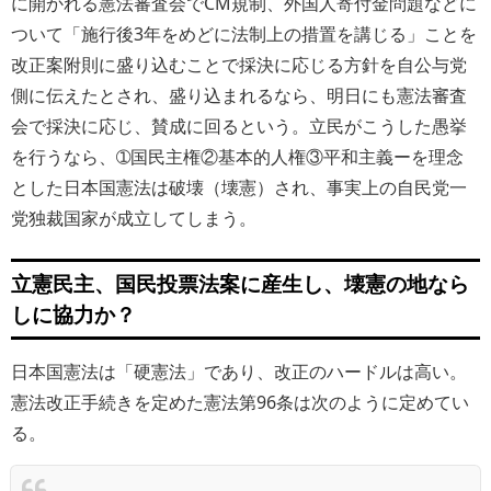
に開かれる憲法審査会でCM規制、外国人寄付金問題などに
ついて「施行後3年をめどに法制上の措置を講じる」ことを
改正案附則に盛り込むことで採決に応じる方針を自公与党
側に伝えたとされ、盛り込まれるなら、明日にも憲法審査
会で採決に応じ、賛成に回るという。立民がこうした愚挙
を行うなら、➀国民主権②基本的人権③平和主義ーを理念
とした日本国憲法は破壊（壊憲）され、事実上の自民党一
党独裁国家が成立してしまう。
立憲民主、国民投票法案に産生し、壊憲の地なら
しに協力か？
日本国憲法は「硬憲法」であり、改正のハードルは高い。
憲法改正手続きを定めた憲法第96条は次のように定めてい
る。