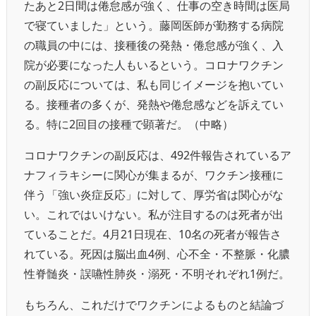
たあと2日間は倦怠感が強く、仕事の空き時間は医局
で寝ていました」という。藤岡医師が勤務する病院
の職員の中には、接種後の発熱・倦怠感が強く、入
院が必要になった人もいるという。コロナワクチン
の副反応については、私も同じイメージを抱いてい
る。接種者の多くが、発熱や倦怠感などを訴えてい
る。特に2回目の接種で顕著だ。（中略）
コロナワクチンの副反応は、492件報告されているア
ナフィラキシーに関心が集まるが、ワクチン接種に
伴う「強い炎症反応」に対して、厚労省は関心がな
い。これではいけない。私が注目するのは死者が出
ていることだ。4月21日現在、10名の死者が報告さ
れている。死因は脳出血4例、心不全・不整脈・化膿
性脊髄炎・誤嚥性肺炎・溺死・不明それぞれ1例だ。
もちろん、これだけでワクチンによるものと結論づ