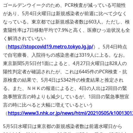
ゴールデンウイークのため、PCR検査が減っている可能性
があり、5月4日火曜日は新規感染者が前週に比べて少なく
なっている。東京都では新規感染者数は603人。ただし、検
査陽性率は7日移動平均で7.9%と高く、医療ひっ迫状況も全
く解消されていない
（
https://stopcovid19.metro.tokyo.lg.jp/
）。5月4日時点
で自宅療養、入院待ちの感染患者は3319人に上る。なお。
東京新聞5月5日付1面によると、4月27日火曜日は828人の
陽性判定者が確認されたが、これは6445件のPCR検査・抗
原検査の結果で、5月4日は5342件の検査結果と推定され
る。また、ＮＨＫの報道によると、4日の人出は2回目の緊
急事態宣言の時よりも減少しているが、1回目の緊急事態宣
言の時に比べると大幅に増えているという
（
https://www3.nhk.or.jp/news/html/20210505/k1001301
5月5日水曜日は東京都の新規感染者数は前週水曜日から