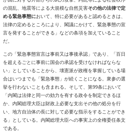
の混乱、地震等による大規模な自然災害
その他の法律で定
める緊急事態に
おいて、特に必要があると認めるときは、
法律の定めるところにより、閣議にかけて、緊急事態の宣
言を発することができる」などの条項を加えていること
だ。
この「緊急事態宣言は事前又は事後承認」であり、「百日
を超えるごとに事前に国会の承認を受けなければならな
い」としていることから、壊憲派が政権を掌握している場
合はいつまでも「緊急事態」が続くことになる。衆参の選
挙を行わないことも含まれる。そして、第99条において
「内閣は法律と同一の効力を有する政令を制定できるほ
か、内閣総理大臣は財政上必要な支出その他の処分を行
い、地方自治体の長に対して必要な指示をすることができ
る」としている。内閣総理大臣への事実上の全権委任条文
である。