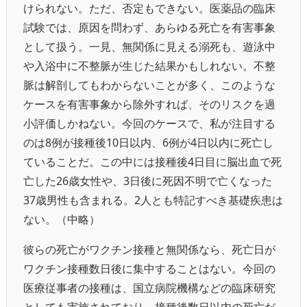
けられない。ただ、否定もできない。医薬品の臨床
試験では、原因を問わず、あらゆる死亡を有害事象
として扱う。一見、無関係に見える溺死も、遊泳中
や入浴中に不整脈が生じた結果かもしれない。不整
脈は解剖してもわからないことが多く、このような
ケースを有害事象から除外すれば、そのリスクを過
小評価しかねない。今回のケースで、私が注目する
のは8例が接種後10日以内、6例が4日以内に死亡し
ていることだ。この中には接種後4日目に脳出血で死
亡した26歳女性や、3日後に死因不明で亡くなった
37歳男性も含まれる。2人とも特記すべき基礎疾患は
ない。（中略）
彼らの死亡がワクチン接種と無関係なら、死亡日が
ワクチン接種数日後に集中することはない。今回の
医療従事者の接種は、国立病院機構などの臨床研究
としても実施されており、接種後数日以内の死亡だ