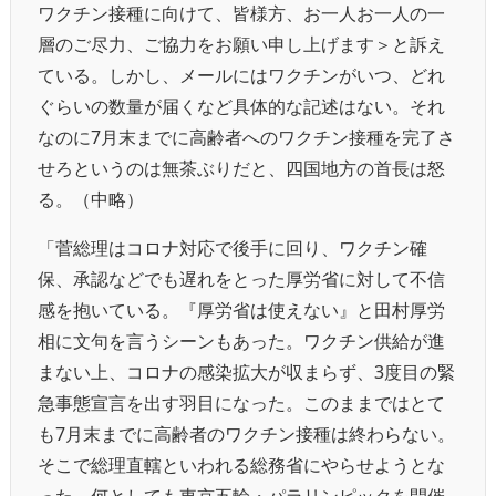
ワクチン接種に向けて、皆様方、お一人お一人の一
層のご尽力、ご協力をお願い申し上げます＞と訴え
ている。しかし、メールにはワクチンがいつ、どれ
ぐらいの数量が届くなど具体的な記述はない。それ
なのに7月末までに高齢者へのワクチン接種を完了さ
せろというのは無茶ぶりだと、四国地方の首長は怒
る。（中略）
「菅総理はコロナ対応で後手に回り、ワクチン確
保、承認などでも遅れをとった厚労省に対して不信
感を抱いている。『厚労省は使えない』と田村厚労
相に文句を言うシーンもあった。ワクチン供給が進
まない上、コロナの感染拡大が収まらず、3度目の緊
急事態宣言を出す羽目になった。このままではとて
も7月末までに高齢者のワクチン接種は終わらない。
そこで総理直轄といわれる総務省にやらせようとな
った。何としても東京五輪・パラリンピックを開催