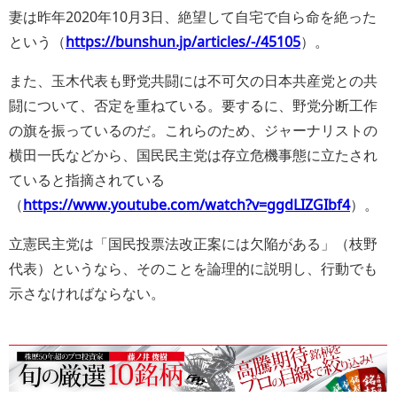
妻は昨年2020年10月3日、絶望して自宅で自ら命を絶った
という（
https://bunshun.jp/articles/-/45105
）。
また、玉木代表も野党共闘には不可欠の日本共産党との共
闘について、否定を重ねている。要するに、野党分断工作
の旗を振っているのだ。これらのため、ジャーナリストの
横田一氏などから、国民民主党は存立危機事態に立たされ
ていると指摘されている
（
https://www.youtube.com/watch?v=ggdLIZGIbf4
）。
立憲民主党は「国民投票法改正案には欠陥がある」（枝野
代表）というなら、そのことを論理的に説明し、行動でも
示さなければならない。