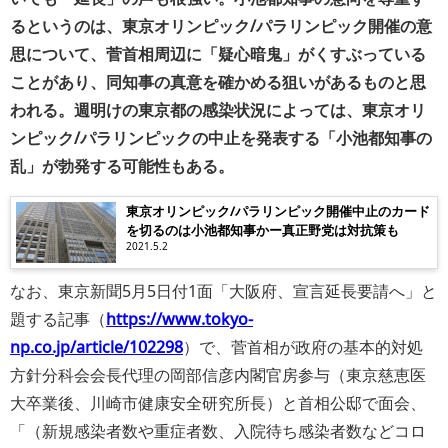
るというのは、東京オリンピック/パラリンピック開催の意
思について、菅首相周辺に「疑心暗鬼」がくすぶっている
ことがあり、同知事の真意を確かめる狙いがあるものと思
われる。週明けの東京都の感染状況によっては、東京オリ
ンピック/パラリンピックの中止を発表する「小池都知事の
乱」が勃発する可能性もある。
東京オリンピック/パラリンピック開催中止のカード
を切るのは小池都知事かー真正野党は対抗策も
2021.5.2
なお、東京新聞5月5日付1面「大阪府、宣言延長要請へ」と
題する記事（
https://www.tokyo-
np.co.jp/article/102298
）で、菅首相が政府の基本的対処
方針分科会会長代理の岡部信彦内閣官房参与（東京慈恵医
大卒業後、川崎市健康安全研究所長）と首相公邸で面会、
「（新規感染者数や重症者数、入院待ち感染者数などコロ