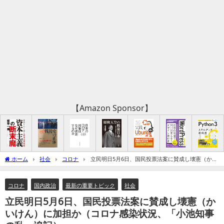
【Amazon Sponsor】
ホーム
社会
コロナ
立民明日5月6日、国民投票法案に賛成し壊憲（かい
けん）に加担か（コロナ感染状況、「小池知事の乱」追記）
コロナ
国内政治
最新の重要トピック
社会
立民明日5月6日、国民投票法案に賛成し壊憲（か
いけん）に加担か（コロナ感染状況、「小池知事