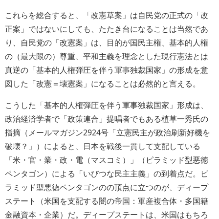
これらを総合すると、「改憲草案」は自民党の正式の「改
正案」ではないにしても、たたき台になることは当然であ
り、自民党の「改憲案」は、目的が国民主権、基本的人権
の（最大限の）尊重、平和主義を理念とした現行憲法とは
真逆の「基本的人権弾圧を伴う軍事独裁国家」の形成を意
図した「改憲＝壊憲案」になることは必然的と言える。
こうした「基本的人権弾圧を伴う軍事独裁国家」形成は、
政治経済学者で「政策連合」提唱者でもある植草一秀氏の
指摘（メールマガジン2924号「立憲民主が政治刷新好機を
破壊？」）によると、日本を戦後一貫して支配している
「米・官・業・政・電（マスコミ）」（ピラミッド型悪徳
ペンタゴン）による「いびつな民主主義」の到着点だ。ピ
ラミッド型悪徳ペンタゴンのの頂点に立つのが、ディープ
ステート（米国を支配する闇の帝国：軍産複合体・多国籍
金融資本・企業）だ。ディープステートは、米国はもちろ