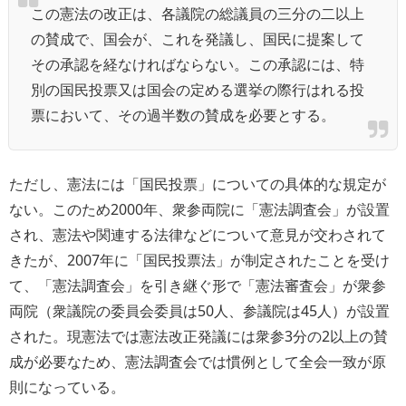
この憲法の改正は、各議院の総議員の三分の二以上
の賛成で、国会が、これを発議し、国民に提案して
その承認を経なければならない。この承認には、特
別の国民投票又は国会の定める選挙の際行はれる投
票において、その過半数の賛成を必要とする。
ただし、憲法には「国民投票」についての具体的な規定が
ない。このため2000年、衆参両院に「憲法調査会」が設置
され、憲法や関連する法律などについて意見が交わされて
きたが、2007年に「国民投票法」が制定されたことを受け
て、「憲法調査会」を引き継ぐ形で「憲法審査会」が衆参
両院（衆議院の委員会委員は50人、参議院は45人）が設置
された。現憲法では憲法改正発議には衆参3分の2以上の賛
成が必要なため、憲法調査会では慣例として全会一致が原
則になっている。