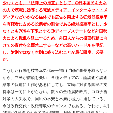
少なくとも、「法律上の措置」として、➀日本国民をカネ
の力で壊憲に誘導する電波メディア、インターネット・メ
ディアなどいかなる媒体でも広告を禁止する②最低投票率
を有権者に占める投票者の割合である絶対投票率とし、少
なくとも70%を下限とする③ディープステートなど外国勢
力による撹乱を阻止するため、外国人からの投票行動に向
けての寄付を全面禁止するーなどの高いハードルを明記
し、附則ではなく本則に盛り込むことが最低限度、必要
だ。
こうした行動を枝野幸男代表ー福山哲郎幹事長を取らない
から、立民が信頼を失い、各種メディアの世論調査や調査
結果の報道に工作があるにしても、立民に対する国民の支
持率は一向に上がらない。数々の金権腐敗政治、コロナ禍
対策の大失敗で、国民の不安と不満は極度に達している。
今は政権交代・政権奪取のチャンスでもある。それは、4月
25日の3補選での自民党の3連敗、野党共闘側の3連勝にな