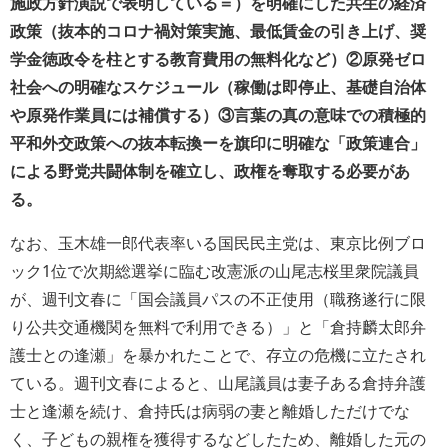
施政方針演説で表明している＝）を明確にした共生の経済
政策（抜本的コロナ禍対策実施、最低賃金の引き上げ、奨
学金徳政令を柱とする教育費用の無料化など）②原発ゼロ
社会への明確なスケジュール（稼働は即停止、基礎自治体
や原発作業員には補償する）③言葉の真の意味での積極的
平和外交政策への抜本転換ーを旗印に明確な「政策連合」
による野党共闘体制を確立し、政権を奪取する必要があ
る。
なお、玉木雄一郎代表率いる国民民主党は、東京比例ブロ
ック1位で次期総選挙に臨む改憲派の山尾志桜里衆院議員
が、週刊文春に「国会議員パスの不正使用（職務遂行に限
り公共交通機関を無料で利用できる）」と「倉持麟太郎弁
護士との逢瀬」を暴かれたことで、存立の危機に立たされ
ている。週刊文春によると、山尾議員は妻子ある倉持弁護
士と逢瀬を続け、倉持氏は病弱の妻と離婚しただけでな
く、子どもの親権を獲得するなどしたため、離婚した元の