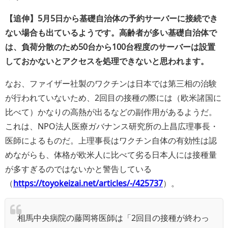
【追伸】5月5日から基礎自治体の予約サーバーに接続でき
ない場合も出ているようです。高齢者が多い基礎自治体で
は、負荷分散のため50台から100台程度のサーバーは設置
しておかないとアクセスを処理できないと思われます。
なお、ファイザー社製のワクチンは日本では第三相の治験
が行われていないため、2回目の接種の際には（欧米諸国に
比べて）かなりの高熱が出るなどの副作用があるようだ。
これは、NPO法人医療ガバナンス研究所の上昌広理事長・
医師によるものだ。上理事長はワクチン自体の有効性は認
めながらも、体格が欧米人に比べて劣る日本人には接種量
が多すぎるのではないかと警告している
（
https://toyokeizai.net/articles/-/425737
）。
相馬中央病院の藤岡将医師は「2回目の接種が終わっ