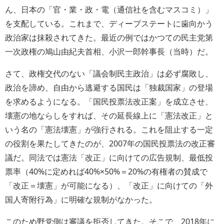
ん、日本の「官・業・政・電（通信社を含むマスコミ）」
を支配している。これまで、ディープステートに歯向かう
政治家は抹殺されてきた。最近の例ではかつての民主党第
一次政権の鳩山由紀夫首相、小沢一郎幹事長（当時）だ。
さて、政権交代のない「議会制民主政治」は必ず腐敗し、
政治を諦め、自由から逃避する国民は「独裁国家」の登場
を求めるようになる。「国民投票法改正案」を成立させ、
壊憲の地ならしをすれば、その延長線上に「憲法改正」と
いう名の「憲法壊憲」が強行される。これを阻止する一定
の役割を果たしてきたのが、2007年の国民投票法の改正審
議だ。同法では憲法「改正」に向けての広告規制、最低投
票率（40%に定めれば40%×50%＝20%の有権者の賛成で
「改正＝壊憲」が可能になる）、「改正」に向けての「外
国人寄附行為」に明確な規制がなかった。
このため野党側は審議を拒否してきた。そこで、2018年に