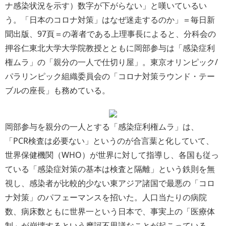
ナ感染状況を示す）数字が下がらない」と嘆いているい
う。「日本のコロナ対策」はなぜ迷走するのか」＝毎日新
聞出版、97頁＝の著者である上理事長によると、分科会の
押谷仁東北大学大学院教授とともに岡部参与は「感染症利
権ムラ」の「親分の一人で仕切り屋」。東京オリンピック/
パラリンピック組織委員会の「コロナ対策ラウンド・テー
ブルの座長」も務めている。
岡部参与を親分の一人とする「感染症利権ムラ」は、
「PCR検査は必要ない」というのが合言葉と化していて、
世界保健機関（WHO）が世界に対して指導し、各国も従っ
ている「感染症対策の基本は検査と隔離」という鉄則を無
視し、感染者が比較的少ない東アジア諸国で最悪の「コロ
ナ対策」のパフェーマンスを招いた。人口当たりの病院
数、病床数ともに世界一という日本で、事実上の「医療体
制」が崩壊するという摩訶不思議なことが起こっている。