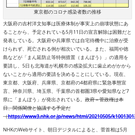
東京都のコロナ感染者数の推移
大阪府の吉村洋文知事は医療体制が事実上の崩壊状態にあ
ることから、予定されている5月11日の宣言解除は困難だと
発表している。大阪府や兵庫県では自宅待機中に治療が受
けられず、死亡される例が相次いでいる。また、福岡や徳
島などが「まん延防止等特例措置（まんぼう）」の適用を
要請し、5日も北海道が札幌市の感染拡大に歯止めがかから
ないことから適用の要請を決めることにしている。現在、
東京都、大阪府、兵庫県、京都府の4都府県に緊急事態宣
言、神奈川県、埼玉県、千葉県の首都圏3県や愛知県など7
県に「まんぼう」が発出されている。
政府＝菅政権は本
日、関係閣僚と協議する予定だ
（
https://www3.nhk.or.jp/news/html/20210505/k1001301
NHKのWebサイト、朝日デジタルによると、菅首相は5月