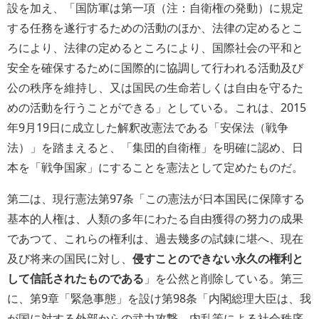
設を加え、「国防軍は第一項（注：自衛権の発動）に規定
する任務を遂行するための活動のほか、法律の定めるとこ
ろにより、法律の定めるところにより、国際社会の平和と
安全を確保するために国際的に協調して行われる活動及び
公の秩序を維持し、又は国民の生命若しくは自由を守るた
めの活動を行うことができる」としている。これは、2015
年9月19日に成立した解釈改憲法である「安保法（戦争
法）」を踏まえると、「集団的自衛権」を明確に認め、日
本を「戦争国家」にすることを憲法として定めたものだ。
第二は、現行憲法第97条「
この憲法が日本国民に保障する
基本的人権は、人類の多年にわたる自由獲得の努力の成果
であつて、これらの権利は、過去幾多の試錬に堪へ、現在
及び将来の国民に対し、
侵すことのできない永久の権利と
して信託されたものである
」を公然と削除している。第三
に、第9章「緊急事態」を設け第98条「内閣総理大臣は、我
が国に対する外部からの武力攻撃、内乱等による社会秩序