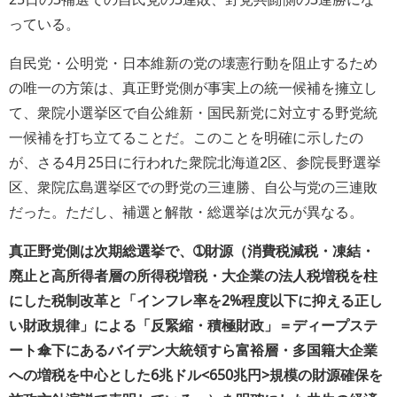
っている。
自民党・公明党・日本維新の党の壊憲行動を阻止するため
の唯一の方策は、真正野党側が事実上の統一候補を擁立し
て、衆院小選挙区で自公維新・国民新党に対立する野党統
一候補を打ち立てることだ。このことを明確に示したの
が、さる4月25日に行われた衆院北海道2区、参院長野選挙
区、衆院広島選挙区での野党の三連勝、自公与党の三連敗
だった。ただし、補選と解散・総選挙は次元が異なる。
真正野党側は次期総選挙で、➀財源（消費税減税・凍結・
廃止と高所得者層の所得税増税・大企業の法人税増税を柱
にした税制改革と「インフレ率を2%程度以下に抑える正し
い財政規律」による「反緊縮・積極財政」＝ディープステ
ート傘下にあるバイデン大統領すら富裕層・多国籍大企業
への増税を中心とした6兆ドル<650兆円>規模の財源確保を