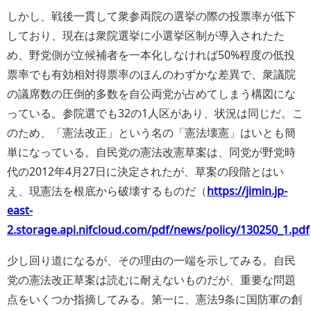
しかし、戦後一貫して衆参両院の選挙の際の投票率が低下
しており、現在は衆院選挙に小選挙区制が導入されたた
め、野党側が立候補者を一本化しなければ50%程度の低投
票率でも有効相対得票率のほんのわずかな差異で、衆議院
の議席数の圧倒的多数を自公両党が占めてしまう構図にな
っている。参院選でも32の1人区があり、状況は同じだ。こ
のため、「憲法改正」という名の「憲法壊憲」はいとも簡
単になっている。自民党の憲法改憲草案は、同党が野党時
代の2012年4月27日に決定されたが、草案の段階とはい
え、現憲法を根底から破壊するものだ（
https://jimin.jp-
east-
2.storage.api.nifcloud.com/pdf/news/policy/130250_1.pdf
少し回り道になるが、その理由の一端を示してみる。自民
党の憲法改正草案は読むに耐えないものだが、重要な問題
点をいくつか指摘してみる。第一に、憲法9条に国防軍の創