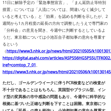
11日に解除予定の「緊急事態宣言」、「まん延防止等特別
措置」については「人流については、間違いなく減少して
いると考えている」と「効果」を認める判断を示したが、2
週間から1カ月程度の延長の方向で調整したうえで専門家の
「分科会」の意見を聞き、今週中に判断するとしているよ
うだ。東京都については小池百合子都知事の意向を尊重す
るという
（
https://www3.nhk.or.jp/news/html/20210505/k1001301
https://digital.asahi.com/articles/ASP556HG5P55UTFK002
iref=comtop_7_01
、
https://www3.nhk.or.jp/news/html/20210506/k100130145
ただし、ゴールデンウイークに伴うPCR検査などの検査が
不十分であることはもちろん、英国型やブラジル型、イン
ド型の変異株の市中感染の問題もあり、今週中に科学的な
根拠に基づいた正確な判断を下すことは困難。東京都につ
いても「延長」の声も根強い。小池都知事の意向を尊重す