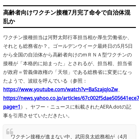
高齢者向けワクチン接種7月完了命令で自治体混
乱か
ワクチン接種担当は河野太郎行革担当相か厚生労働省か、
それとも総務省か？。ゴールデンウイーク最終日の5月5日
から全国の自治体から高齢者向けのmＲＮＡ型ワクチンの
接種が「本格的に始まった」とされるが、担当相、担当省
が政府＝菅義偉政権の「天領」である総務省に変更になっ
たようで、波紋を呼んでいる（参照：
https://www.youtube.com/watch?v=BaSzajqloZw
、
https://news.yahoo.co.jp/articles/67c002f5dae505641ec
page=1
）。ヤフー・ニュースに転載されたAERA.dotの記
事を引用させていただきたい。
ワクチン接種が進まない中、武田良太総務相が（4月