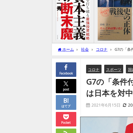
ホーム
社会
コロナ
G7の「
（補強）
コロナ
スポーツ
国
Facebook
G7の「条件
post
は日本を対中
2021年6月15日
2
はてブ
Pocket