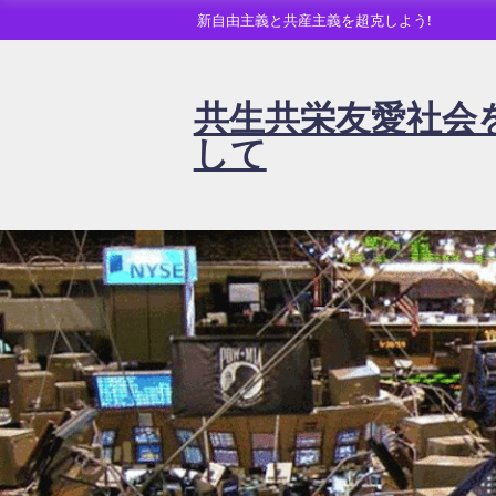
新自由主義と共産主義を超克しよう!
共生共栄友愛社会
して