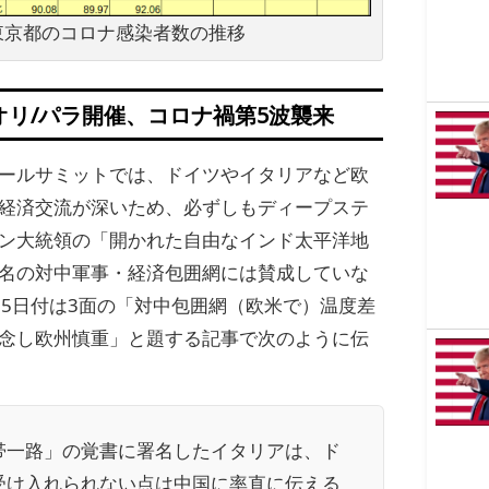
東京都のコロナ感染者数の推移
オリ/パラ開催、コロナ禍第5波襲来
ールサミットでは、ドイツやイタリアなど欧
経済交流が深いため、必ずしもディープステ
ン大統領の「開かれた自由なインド太平洋地
名の対中軍事・経済包囲網には賛成していな
15日付は3面の「対中包囲網（欧米で）温度差
念し欧州慎重」と題する記事で次のように伝
帯一路」の覚書に署名したイタリアは、ド
受け入れられない点は中国に率直に伝える