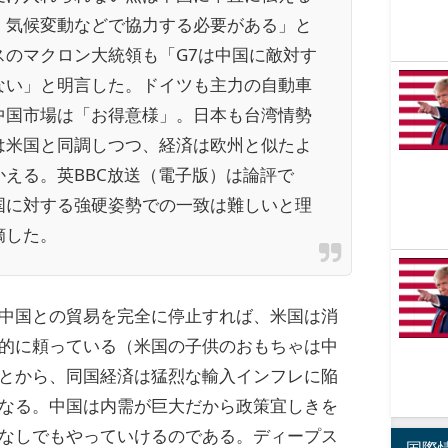
、気候変動などで協力する必要がある」と
スのマクロン大統領も「G7は中国に敵対す
ない」と明言した。ドイツも主力の自動車
中国市場は「お得意様」。日本も台湾情勢
は米国と同調しつつ、経済は欧州と似たよ
かえる。英BBC放送（電子版）は論評で
国に対する強硬姿勢での一致は難しいと理
摘した。
中国との貿易を完全に停止すれば、米国は消
的に頼っている（米国の子供のおもちゃは中
とから、同国経済は猛烈な輸入インフレに陥
なる。中国は内需が巨大だから政策宜しきを
なしでもやっていけるのである。ディープス