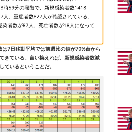
3時59分の段階で、新規感染者数1418
67人、重症者数827人が確認されている。
感染者数が87人、死亡者数が18人になって
数は7日移動平均では前週比の値が70%台から
してきている。言い換えれば、新規感染者数減
しているということだ。