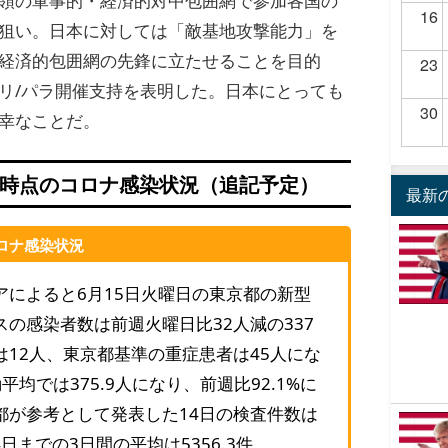
領の軍事的・経済的対中包囲網で参加各国の
16
狙い。日本に対しては「敵基地攻撃能力」を
経済的包囲網の先鋒に立たせることを目的
23
リ/パラ開催支持を表明した。日本にとっても
30
幸なことだ。
15日時点のコロナ感染状況（追記予定）
最新
コロナ感染状況
アによると6月15日火曜日の東京都の新型
スの感染者数は前週火曜日比32人減の337
は12人、東京都基準の重症患者は45人にな
平均では375.9人になり、前週比92.1%に
都が参考として発表した14日の検査件数は
4日までの3日間の平均は5356.3件。