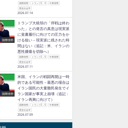
国際情勢
トランプ2．0
中東情勢
歴史社会学
2026.07.14
トランプ大統領の「停戦は終わ
った」との発言の真意は現実派
に覚書履行に向けての圧力をか
ける狙い－現実派に残された時
国際情勢
間はない（追記：米、イランの
悪性腫瘍を切除へ）
国際情勢
トランプ2．0
中東情勢
歴史社会学
2026.07.11
米国、イランの戦闘再開は一時
的である可能性－最悪の場合は
イラン国民の大量難民発生でイ
ラン国家が事実上崩壊（追記：
国際情勢
イラン再興に向けて）
国際情勢
トランプ2．0
中東情勢
歴史社会学
2026.07.09