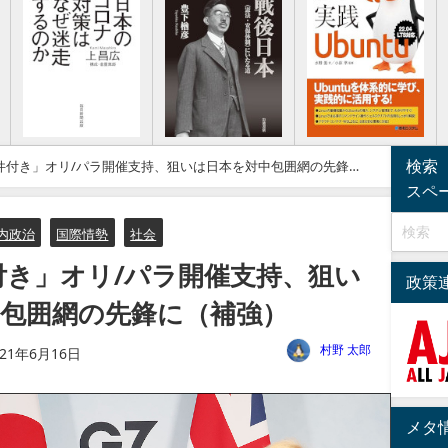
検索
条件付き」オリ/パラ開催支持、狙いは日本を対中包囲網の先鋒に
スペ
内政治
国際情勢
社会
付き」オリ/パラ開催支持、狙い
政策
包囲網の先鋒に（補強）
村野 太郎
021年6月16日
メタ