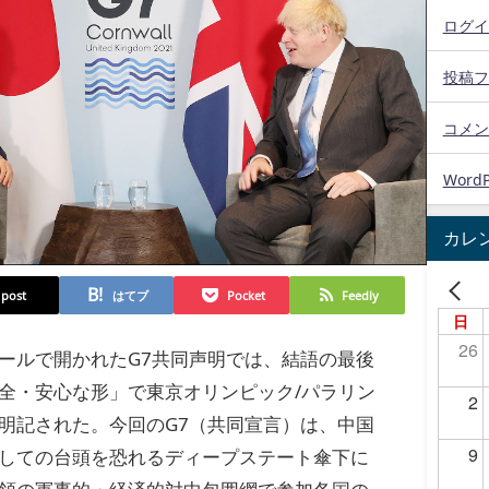
ログイ
投稿フ
コメン
WordP
カレ
post
はてブ
Pocket
Feedly
日
26
ールで開かれたG7共同声明では、結語の最後
全・安心な形」で東京オリンピック/パラリン
2
明記された。今回のG7（共同宣言）は、中国
9
しての台頭を恐れるディープステート傘下に