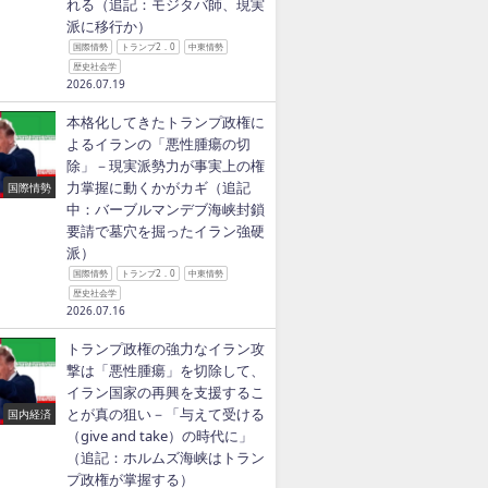
れる（追記：モジタバ師、現実
派に移行か）
国際情勢
トランプ2．0
中東情勢
歴史社会学
2026.07.19
本格化してきたトランプ政権に
よるイランの「悪性腫瘍の切
除」－現実派勢力が事実上の権
力掌握に動くかがカギ（追記
国際情勢
中：バーブルマンデブ海峡封鎖
要請で墓穴を掘ったイラン強硬
派）
国際情勢
トランプ2．0
中東情勢
歴史社会学
2026.07.16
トランプ政権の強力なイラン攻
撃は「悪性腫瘍」を切除して、
イラン国家の再興を支援するこ
とが真の狙い－「与えて受ける
国内経済
（give and take）の時代に」
（追記：ホルムズ海峡はトラン
プ政権が掌握する）