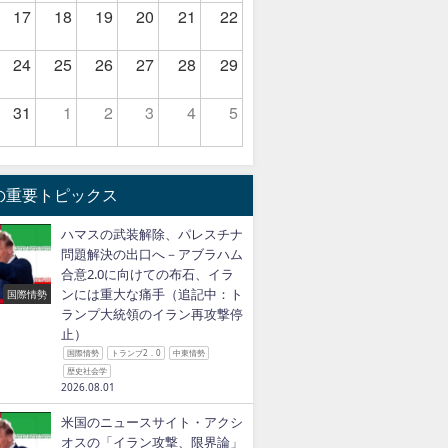
17
18
19
20
21
22
24
25
26
27
28
29
31
1
2
3
4
5
の重要トピックス
ハマスの武装解除、パレスチナ
問題解決の出口へ－アブラハム
合意2.0に向けての布石、イラ
ンには重大な痛手（追記中：ト
国際情勢
ランプ大統領のイラン再攻撃停
止）
国際情勢
トランプ2．0
中東情勢
歴史社会学
2026.08.01
米国のニュースサイト・アクシ
オスの「イラン攻撃、限界論」