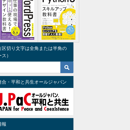
（区切り文字は全角または半角の
ース）
連合・平和と共生オールジャパン
情報