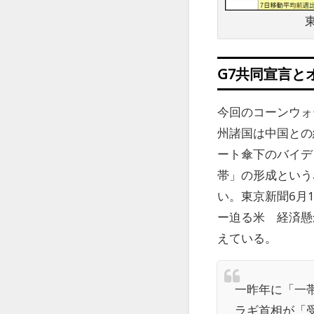
G7共同宣言と
今回のコーンウォ
州諸国は中国との
ート傘下のバイデ
帯」の形成という
い。東京新聞6月
ー迫る米 経済懸
えている。
一昨年に「一
ラギ首相が「