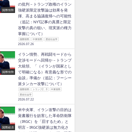
の批判－トランプ政権のイラン
強硬派限定攻撃論は効果を発
国際情勢
揮、高まる協議復帰への可能性
（追記：NYT記事の真贋と限定
攻撃の真の狙い、現実派の権力
掌握について）
国際情勢
中東情勢
歴史社会学
2026.07.26
イラン情勢、再戦闘モードから
交渉モードへ回帰か－トランプ
大統領、「（イランが国家とし
て明確になる）有意義な形での
国際情勢
会談」準備か（追記：フーシー
派タンカー攻撃について）
国際情勢
トランプ2．0
中東情勢
歴史社会学
2026.07.22
米中央軍、イラン攻撃の目的は
覚書履行を妨害した革命防衛隊
（IRGC）を「罰するため」と
明言－IRGC強硬派は無力化さ
国際経済