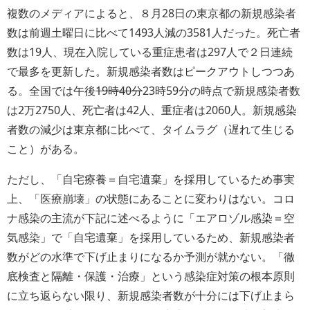
複数のメディアによると、８月28日の東京都の新規感染者
数は前週土曜日に比べて1493人減の3581人だった。死亡者
数は19人、現在入院している重症患者は297人で２日連続
で最多を更新した。新規感染者数はピークアウトしつつあ
る。全国では午後
19時40分
23時59分の時点で新規感染者数
は2万2750人、死亡者は42人、重症者は2060人。新規感染
者数の減少は東京都に比べて、タイムラグ（遅れて生じる
こと）がある。
ただし、「自宅療養＝自宅遺棄」を採用しているため事実
上、「医療崩壊」の状態にあることに変わりはない。コロ
ナ感染の主流が下記に述べるように「エアロゾル感染＝空
気感染」で「自宅遺棄」を採用しているため、新規感染者
数がどの水準で下げ止まりになるか予測が就かない。「徹
底検査と隔離・保護・治療」という感染症対策の根本原則
に立ち返らない限り、新規感染者数が十分には下げ止まら