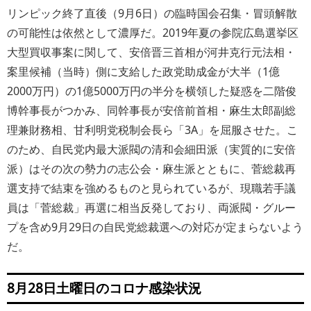
リンピック終了直後（9月6日）の臨時国会召集・冒頭解散
の可能性は依然として濃厚だ。2019年夏の参院広島選挙区
大型買収事案に関して、安倍晋三首相が河井克行元法相・
案里候補（当時）側に支給した政党助成金が大半（1億
2000万円）の1億5000万円の半分を横領した疑惑を二階俊
博幹事長がつかみ、同幹事長が安倍前首相・麻生太郎副総
理兼財務相、甘利明党税制会長ら「3A」を屈服させた。こ
のため、自民党内最大派閥の清和会細田派（実質的に安倍
派）はその次の勢力の志公会・麻生派とともに、菅総裁再
選支持で結束を強めるものと見られているが、現職若手議
員は「菅総裁」再選に相当反発しており、両派閥・グルー
プを含め9月29日の自民党総裁選への対応が定まらないよう
だ。
8月28日土曜日のコロナ感染状況