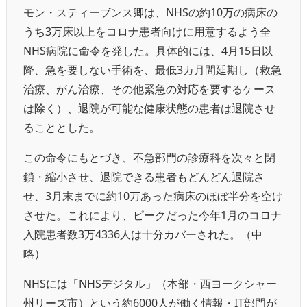
モン・スティーブンス卿は、NHSの約10万の病床の
うち3万床以上をコロナ患者向けに用意するよう全
NHS病院に命令を発した。具体的には、4月15日以
降、急を要しない手術を、最低3カ月間延期し（救急
治療、がん治療、その他緊急の対応を要するケース
は除く）、退院が可能な健康状態の患者は退院させ
ることとした。
この命令にもとづき、不急部門の診療科を次々と閉
鎖・縮小させ、退院できる患者もどんどん退院さ
せ、3月末までに約10万あった病床のほぼ半分を空け
させた。これにより、ピークだった今年1月のコロナ
入院患者数3万4336人は十分カバーされた。（中
略）
NHSには「NHSデジタル」（本部・西ヨークシャー
州リーズ市）という約6000人が働く情報・IT部門が