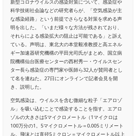
新型コロナウイルスの感染対策について、感染症や
科学技術社会論などの研究者らが、「空気感染が主
な感染経路」という前提でさらなる対策を求める声
明を出した。「いまだ様々な方法が残されており、
それらによる感染拡大の阻止は可能である」と訴え
ている。声明は、東北大の本堂毅准教授と高エネル
ギー加速器研究機構の平田光司氏がまとめ、国立病
院機構仙台医療センターの西村秀一・ウイルスセン
ター長ら感染症の専門家や医師ら32人が賛同者とし
て名を連ねた。27日にオンラインで記者会見を開
き、説明した。
空気感染は、ウイルスを含む微細な粒子「エアロゾ
ル」を吸い込むことで感染することを指す。エアロ
ゾルの大きさは5マイクロメートル（1マイクロは
100万分の1。5マイクロメートル＝0.005ミリメート
ル。飛沫とは直径5ミクロン＝マイクロメートル以上