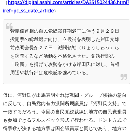
（
https://digital.asahi.com/articles/DA3S15024436.html?
iref=pc_ss_date_article
）。
菅義偉首相の自民党総裁任期満了に伴う９月２９日
投開票の総裁選に向け、立候補を表明した岸田文雄
前政調会長が２７日、派閥領袖（りょうしゅう）ら
を訪問するなど活動を本格化させた。党執行部の
「刷新」を掲げて攻勢をかける岸田氏に対し、首相
周辺や執行部は危機感を強めている。
仮に、河野氏が出馬表明すれば派閥・グループ領袖の意向
に反して、自民党内有力派閥所属議員は「河野氏支持」で
一致するだろう。今回の自民党総裁線は地方の自民党党員
も参加できるフルスペック形式で行われる。ドント方式で
得票数が決まる地方票は国会議員票と同じであり、地方の