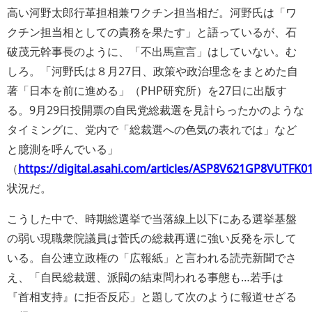
高い河野太郎行革担相兼ワクチン担当相だ。河野氏は「ワ
クチン担当相としての責務を果たす」と語っているが、石
破茂元幹事長のように、「不出馬宣言」はしていない。む
しろ。
河野氏は８月27日、政策や政治理念をまとめた自
著「日本を前に進める」（PHP研究所）を27日に出版す
る。9月29日投開票の自民党総裁選を見計らったかのような
タイミングに、党内で「総裁選への色気の表れでは」など
と臆測を呼んでいる
（
https://digital.asahi.com/articles/ASP8V621GP8VUTFK0
状況だ。
こうした中で、時期総選挙で当落線上以下にある選挙基盤
の弱い現職衆院議員は菅氏の総裁再選に強い反発を示して
いる。自公連立政権の「広報紙」と言われる読売新聞でさ
え、「自民総裁選、派閥の結束問われる事態も…若手は
『首相支持』に拒否反応」と題して次のように報道せざる