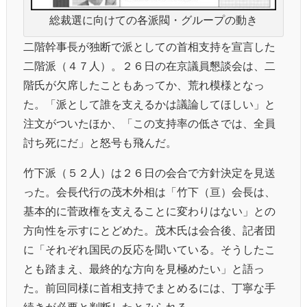
総裁選に向けての各派閥・グループの動き
二階幹事長が独断で派としての首相支持を宣言した
二階派（４７人）。２６日の在京議員懇談会は、二
階氏が欠席したこともあってか、荒れ模様となっ
た。「派として誰を支えるかは議論してほしい」と
注文がついたほか、「この支持率の低さでは、全員
討ち死にだ」と怒号も飛んだ。
竹下派（５２人）は２６日の会合で方針決定を見送
った。会長代行の茂木外相は「竹下（亘）会長は、
基本的に菅政権を支えることに変わりはない」との
方向性を示すにとどめた。茂木氏は会合後、記者団
に「それぞれ国民の反応を聞いている。そうしたこ
とも踏まえ、最終的な方向を見極めたい」と語っ
た。前回同様に首相支持でまとめるには、丁寧な手