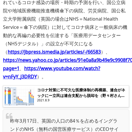
れているコロナ感染の場所・時期の予測を行い、国公立病
院や地域医療機能推進機構傘下の病院、労災病院、国公私
立大学附属病院（英国の場合はNHS＝National Health
Service＝傘下の病院）に対してコロナ病床と一般病床の機
動的な再編の必要性を伝達する「医療用データセンター
（NHSデジタル）」の設立が不可欠になる
（
https://jbpress.ismedia.jp/articles/-/66583
）、
https://news.yahoo.co.jp/articles/91e0a8a9b49e9c9908f
page=1
、
https://www.youtube.com/watch?
v=nFyY_j3DRDY
）。
コロナ対策に不可欠な医療体制の再構築、連合がネ
ックにー立民は連合支配から脱却を（野々村さん事
案補強）
2021.8.9
昨年3月17日、英国の人口の84％を占めるイングラ
ンドのNHS（無料の国営医療サービス）のCEOサイ