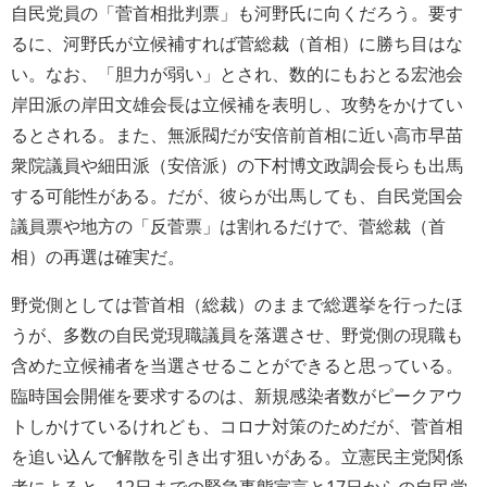
自民党員の「菅首相批判票」も河野氏に向くだろう。要す
るに、河野氏が立候補すれば菅総裁（首相）に勝ち目はな
い。なお、「胆力が弱い」とされ、数的にもおとる宏池会
岸田派の岸田文雄会長は立候補を表明し、攻勢をかけてい
るとされる。また、無派閥だが安倍前首相に近い高市早苗
衆院議員や細田派（安倍派）の下村博文政調会長らも出馬
する可能性がある。だが、彼らが出馬しても、自民党国会
議員票や地方の「反菅票」は割れるだけで、菅総裁（首
相）の再選は確実だ。
野党側としては菅首相（総裁）のままで総選挙を行ったほ
うが、多数の自民党現職議員を落選させ、野党側の現職も
含めた立候補者を当選させることができると思っている。
臨時国会開催を要求するのは、新規感染者数がピークアウ
トしかけているけれども、コロナ対策のためだが、菅首相
を追い込んで解散を引き出す狙いがある。立憲民主党関係