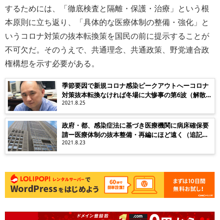
するためには、「徹底検査と隔離・保護・治療」という根
本原則に立ち返り、「具体的な医療体制の整備・強化」と
いうコロナ対策の抜本転換策を国民の前に提示することが
不可欠だ。そのうえで、共通理念、共通政策、野党連合政
権構想を示す必要がある。
季節要因で新規コロナ感染ピークアウトへーコロナ
対策抜本転換なければ冬場に大惨事の第6波（解散・
総選挙補強）
2021.8.25
政府・都、感染症法に基づき医療機関に病床確保要
請ー医療体制の抜本整備・再編にほど遠く（追記：
解散パラ閉幕直後か）
2021.8.23