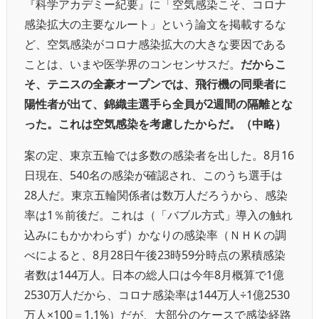
『科学アカデミー紀要』に「空気感染こそ、コロナ
感染拡大の主要なルート」という論文を掲載するな
ど、空気感染がコロナ感染拡大の大きな要因である
ことは、いまや医学界のコンセンサスだ。
だからこ
そ、テニスの全豪オープンでは、飛行機の同乗者に
陽性者が出て、錦織圭選手ら全員が2週間の隔離とな
った。これは空気感染を考慮したからだ。（中略）
案の定、東京五輪では多数の感染者を出した。8月16
日現在、540名の感染が確認され、このうち選手は
28人だ。東京五輪関係者は数万人だろうから、感染
率は1％前後だ。これは（「バブル方式」導入の触れ
込みにもかかわらず）かなりの感染率（ＮＨＫの調
べによると、8月28日午後23時59分時点の累積感染
者数は144万人。日本の総人口は今年8月概算で1億
2530万人だから、コロナ感染率は144万人÷1億2530
万人×100＝1.1%）だが、大部分のケースで感染経路