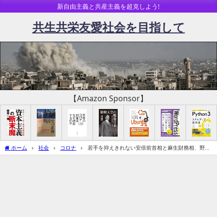
新自由主義と共産主義を超克しよう!
共生共栄友愛社会を目指して
【Amazon Sponsor】
ホーム
社会
コロナ
若手を抑えきれない安倍前首相と麻生財務相、野党
は9月7日臨時国会提唱ーパラ終了直後に衆院解散か（空気感染補強）