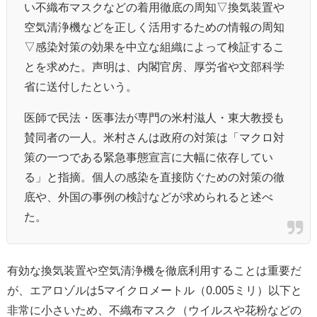
い不織布マスクなどの着用徹底の周知▽換気装置や
空気清浄機などを正しく活用するための情報の周知
▽感染対策の効果を中立な組織によって検証するこ
とを求めた。声明は、内閣官房、厚労省や文部科学
省に送付したという。
医師で民法・医事法が専門の米村滋人・東大教授も
賛同者の一人。米村さんは政府の対策は「マクロ対
策の一つである緊急事態宣言に大幅に依存してい
る」と指摘。個人の感染を直接防ぐための対策の徹
底や、外国の事例の検討などが求められると述べ
た。
有効な換気装置や空気清浄機を徹底利用することは重要だ
が、エアロゾルは5マイクロメートル（0.005ミリ）以下と
非常に小さいため、不織布マスク（
ウイルスや花粉などの