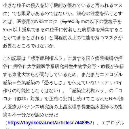
小さな粒子の侵入を防ぐ機能が優れていると言われるマス
ク
）でも限界があるのではないか。細心の注意を払うとす
れば、医療用のN95マスク（
5μm
0.3μmの以下の微粒子を
95％以上捕集できるの粒子に付着した病原体を捕集するこ
とができるとされる）と同程度以上の性能を持つマスクが
必要なところではないか。
この記事は「感染症利権ムラ」に属する国立病院機構や押
谷仁 押谷仁大学院医学系研究科微生物学分野・教授が在籍
する東北大学らが関与しているため、まだまだエアロゾル
感染＝空気感染の「恐ろしさ」を伝えていない（アリバイ
作りの可能性もなくはない）。「感染症利権ムラ」の「コ
ロナ（似非）対策」を正確に批判し続けてこられたNPO法
人医療ガバナンス研究所の上昌広理事長兼臨床医師らの指
摘を不十分だが認めた形だ
（
https://toyokeizai.net/articles/-/448957
）。エアロゾル