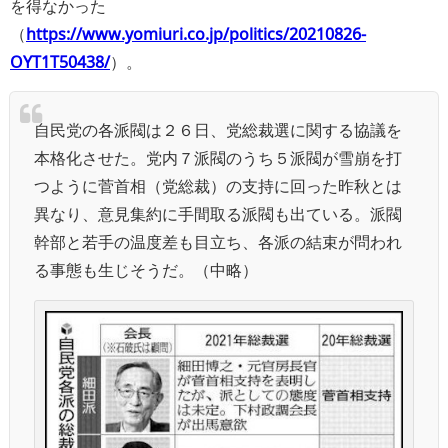
を得なかった
（
https://www.yomiuri.co.jp/politics/20210826-
OYT1T50438/
）。
自民党の各派閥は２６日、党総裁選に関する協議を
本格化させた。党内７派閥のうち５派閥が雪崩を打
つように菅首相（党総裁）の支持に回った昨秋とは
異なり、意見集約に手間取る派閥も出ている。派閥
幹部と若手の温度差も目立ち、各派の結束が問われ
る事態も生じそうだ。（中略）