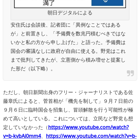
朝日デジタルによる
安住氏は会談後、記者団に「異例なことではある
が」と前置きし、「予備費を数兆円積むべきではな
いかと私の方から申し上げた」と語った。予備費は
国会の審議なしに政府が自由に使える。野党はこれ
まで批判してきたが、立憲側から積み増せと提案し
た形だ（以下略）。
ただし、朝日新聞出身のフリー・ジャーナリストである佐
藤章氏によると、菅首相が「機先を制して」９月７日前の
９月６日に臨時国会を招集し、冒頭解散を行う可能性が極
めて高いとしている。これについては、立民など野党も想
定していなかった（
https://www.youtube.com/watch?
v=b-kvbAi0mm4
、
https://www.youtube.com/watch?v=b-