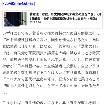
kvbAi0mm4&t=5s
）
。
菅総理・総裁、野党共闘体制未確立の虚をつき、9月
6日解散・10月10日総選挙の賭けに出るか（補強）
2021.8.24
いずれにしても、菅首相が権力維持のため自ら解散に打っ
て出る可能性は極めて高い。国会が優先されるため、自民
党総裁選は仕切り直しになる。「菅首相」が「選挙の顔」
では、自民党が衆院議員の議席を大幅に減らすことは確実
だ。単独過半数割れも喧伝されている。しかし、自民党支
持者が「日本維新の会」の立候補者に投票し、自公プラス
維新で過半数を獲得することは大いに有り得る。菅首相も
「コロナから国民の生命を守り、経済を起動に乗せること
で敗北の責任を取りたい」と言って権力の座に居座るだろ
う。
こうなれば、野党側の敗北になる。真正野党が敗北を阻止