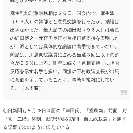
続きが必要と判断したとみられる。
麻生副総理兼財務相は２６日、国会内で、麻生派
（５３人）の幹部らと意見交換を行ったが、結論は
出さなかった。最大派閥の細田派（９６人）は会長
の細田博之・元官房長官が首相再選支持を表明した
が、派としては具体的な議論に着手できていない。
同派は、所属衆院議員に占める当選３回生以下の割
合が５５％に上る。昨年に続く「首相支持」に拒否
反応を示す若手も多い。同派の下村政調会長が出馬
に意欲を示していることも、事態を複雑にしてい
る。（以下略）
朝日新聞も８月28日４面の「岸田氏、『党刷新』前面 対
『菅・二階』体制、派閥領袖を訪問 自民総裁選」と題す
る記事で次のように伝えている