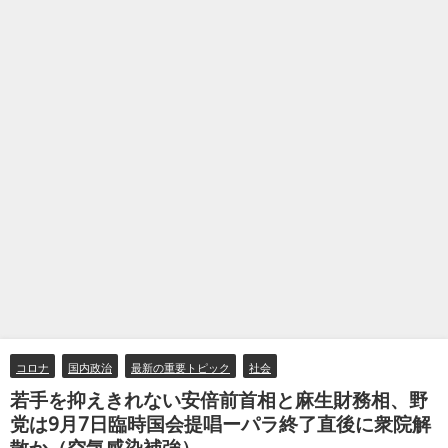
コロナ
国内政治
最新の重要トピック
社会
若手を抑えきれない安倍前首相と麻生財務相、野
党は9月7日臨時国会提唱ーパラ終了直後に衆院解
散か（空気感染補強）