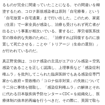
るものが完全に間違っていたことになる。その間違いを糊
塗するため、コロナ新規感染者は原則「自宅療養」という
「自宅放置＝自宅遺棄」まで行い出した。このため、家庭
（住居）で一家全員が感染し、治療も受けられず死亡者が
出るという事案が相次いでいる。要するに、厚労省医系技
官の致命的な失敗のために、「治療すれば回復するのに放
置して死亡させる」ことや「トリアージ（生命の選別）」
が行われているのだ。
真正野党側は、コロナ感染の主流がエアロゾル感染＝空気
感染であることを正しく認識し、上理事長など「感染症利
権ムラ」を批判してこられた臨床医師でもある感染症専門
家から政府＝菅政権の「コロナ似非対策」の失敗について
十二分に事情を聴取し、「感染症利権ムラ」の解体とそれ
に代わる日本版疾病予防センター＝CDC＝を組織化し、医
療体制の抜本的再編を行うべきだ。その際に、英国で取ら