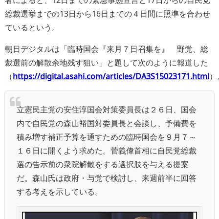
者によると、12日までの緊急事態宣言と17日からの自民党
総裁選挙までの13日から16日までの４日間に照準を合わせ
ているという。
朝日デジタルは「臨時国会『来月７日召集を』 野党、総
裁選前の解散余地残す狙い」と題して次のように報道した
（
https://digital.asahi.com/articles/DA3S15023171.html
）
立憲民主党の安住淳国会対策委員長は２６日、国会
内で自民党の森山裕国対委員長と会談し、予備費を
積み増す補正予算を通すための臨時国会を９月７～
１６日に開くよう求めた。菅義偉首相に自民党総裁
選の告示前の衆院解散をする選択肢を与える提案
だ。森山氏は政府・与党で検討し、来週前半に回答
する考えを示している。