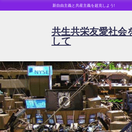
新自由主義と共産主義を超克しよう!
共生共栄友愛社会
して