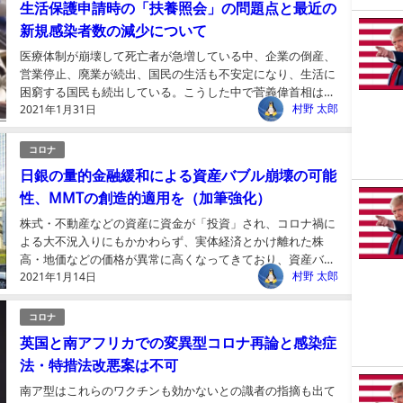
生活保護申請時の「扶養照会」の問題点と最近の
新規感染者数の減少について
医療体制が崩壊して死亡者が急増している中、企業の倒産、
営業停止、廃業が続出、国民の生活も不安定になり、生活に
困窮する国民も続出している。こうした中で菅義偉首相は
村野 太郎
2021年1月31日
「最後は生活保護制度」に頼れと無責任な発言をした。生活
保護申...
コロナ
日銀の量的金融緩和による資産バブル崩壊の可能
性、MMTの創造的適用を（加筆強化）
株式・不動産などの資産に資金が「投資」され、コロナ禍に
よる大不況入りにもかかわらず、実体経済とかけ離れた株
高・地価などの価格が異常に高くなってきており、資産バブ
村野 太郎
2021年1月14日
ルが発生している。米国では長期金利に上昇の傾向が出てき
ており...
コロナ
英国と南アフリカでの変異型コロナ再論と感染症
法・特措法改悪案は不可
南ア型はこれらのワクチンも効かないとの識者の指摘も出て