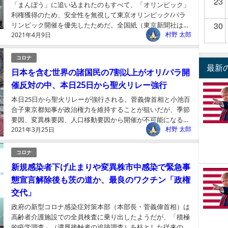
23
「まんぼう」に追い込まれたのもすべて、「オリンピック」
利権獲得のため、安全性を無視して東京オリンピック/パラ
30
リンピック開催を優先したためだ。全国紙（東京新聞社はブ
村野 太郎
2021年4月9日
ロック紙中日新聞社の子会社）はオリ/パラのスポンサーに
なっ...
コロナ
最新
日本を含む世界の諸国民の7割以上がオリ/パラ開
催反対の中、本日25日から聖火リレー強行
本日25日から聖火リレーが強行される。菅義偉首相と小池百
合子東京都知事が政治権力を維持することが狙いだが、季節
要因、変異株要因、人口移動要因から開催が不可能になる可
村野 太郎
2021年3月25日
能性がいよいよ濃厚になっている。場合によっては、菅首相
と...
コロナ
新規感染者下げ止まりや変異株市中感染で緊急事
態宣言解除後も茨の道か、最良のワクチン「政権
交代」
政府の新型コロナ感染症対策本部（本部長・菅義偉首相）は
高齢者介護施設での全員検査に乗り出したようだが、「積極
的疫学調査」（濃厚接触者の追跡調査）を柱とした従来のコ