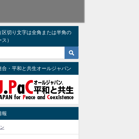
（区切り文字は全角または半角の
ース）
連合・平和と共生オールジャパン
情報
ン