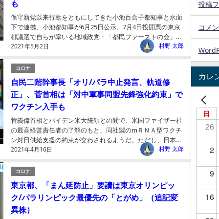
も
投稿フ
保守新党以来行動をともにしてきた小池百合子都知事と水面
コメン
下で連携、小池都知事が6月25日公示、7月4日投開票の東京
都議選で自らが率いる地域政党・「都民ファーストの会」の
村野 太郎
2021年5月2日
選挙公約にする可能性が強まっている。...
WordP
コロナ
カレ
自民二階幹事長「オリ/パラ中止発言、軌道修
正」、菅首相は「対中軍事同盟先鋒強化約束」で
ワクチン入手も
日
菅義偉首相とバイデン米大統領との間で、米国ファイザー社
26
の最高経営責任者の了解のもと、同社製のmＲＮＡ型ワクチ
ン対日供給支援の約束が交わされるようだ。ただし、日本は
2
村野 太郎
2021年4月16日
その代償として経済関係が深くなった中国に対して、「対中
軍事...
9
コロナ
東京都、「まん延防止」要請は東京オリンピッ
16
ク/パラリンピック最優先の「とがめ」（追記変
異株）