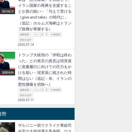
イラン国家の再興を支援するこ
とが真の狙い－「与えて受ける
国内経済
（give and take）の時代に」
（追記：ホルムズ海峡はトラン
プ政権が掌握する）
国際情勢
トランプ2．0
中東情勢
歴史社会学
2026.07.14
トランプ大統領の「停戦は終わ
った」との発言の真意は現実派
に覚書履行に向けての圧力をか
ける狙い－現実派に残された時
国際情勢
間はない（追記：米、イランの
悪性腫瘍を切除へ）
国際情勢
トランプ2．0
中東情勢
歴史社会学
2026.07.11
情勢
ザルジニー前ウクライナ軍総司
令官の大統領選出馬表明、ウク