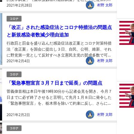
村野 太郎
2021年2月28日
ロナ禍対策を続行する。やはり、十分な補償措置を徹底化さ
せる...
コロナ
「改正」された感染症法とコロナ特措法の問題点
と新規感染者数減少理由追加
行政罰と罰金を盛り込んだ感染症法改正案とコロナ対策特措
法「改正案」を国会に提出し３日、自民、公明、維新、それ
に野党第一党として反対すべき立憲民主党の賛成多数で可決
村野 太郎
2021年2月4日
成立した。両方の問題点を指摘するとともに、新規感染者減
少の...
コロナ
「緊急事態宣言３月７日まで延長」の問題点
菅義偉首相は本日午後19時30分から記者会見を開き、今月７
日までに必ず終了させると言明して先月１月８日に発令した
「緊急事態宣言」を、栃木県を除いて約束に反し、さらに１
カ月延長すると明言した。延長した理由について首相は、
村野 太郎
2021年2月2日
飲...
コロナ