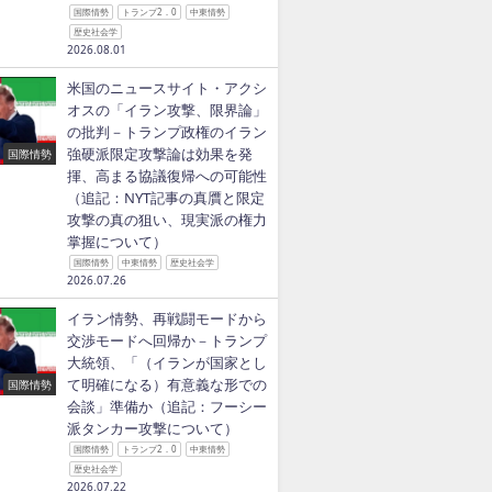
国際情勢
トランプ2．0
中東情勢
歴史社会学
2026.08.01
米国のニュースサイト・アクシ
オスの「イラン攻撃、限界論」
の批判－トランプ政権のイラン
強硬派限定攻撃論は効果を発
国際情勢
揮、高まる協議復帰への可能性
（追記：NYT記事の真贋と限定
攻撃の真の狙い、現実派の権力
掌握について）
国際情勢
中東情勢
歴史社会学
2026.07.26
イラン情勢、再戦闘モードから
交渉モードへ回帰か－トランプ
大統領、「（イランが国家とし
て明確になる）有意義な形での
国際情勢
会談」準備か（追記：フーシー
派タンカー攻撃について）
国際情勢
トランプ2．0
中東情勢
歴史社会学
2026.07.22