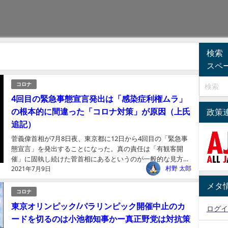
検索
スペ
コロナ
4回目の緊急事態宣言発出は「感染症利権ムラ」
の根本的に間違った「コロナ対策」が原因（上氏
政策
追記）
菅義偉首相が7月8日夜、東京都に12日から4回目の「緊急事
態宣言」を発出することになった。真の責任は「有観客開
催」に固執し続けた菅首相にあるというのが一般的な見方だ
村野 太郎
2021年7月9日
が、真の原因は感染症対策の基本の基本である「検査と隔
離」...
メタ
コロナ
東京オリンピック/パラリンピック開催中止のカ
ログイ
ードを切るのは小池都知事かー真正野党は対抗策