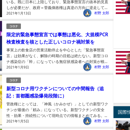
いる。既に日本に上陸しており、緊急事態宣言の抜本的見直
しが必要だが、政府＝菅義偉政権は真逆の方向に逆走してい
村野 太郎
2021年1月13日
る。...
コロナ
限定的緊急事態宣言では事態は悪化、大規模PCR
検査検査を核とした正しいコロナ禍対策を
事実上の飲食店の営業活動停止を中心とした「緊急事態宣
言」は効果がなく、解除の時期の目処は絶たない。新型コロ
ナ感染症の「幹」になっている無症状感染者への対策が根本
村野 太郎
2021年1月9日
であり、「政変」にも直結する。...
コロナ
新型コロナ用ワクチンについての中間報告（追
記：首都圏感染爆発段階に）
菅政権にとっては、「神風（かみかぜ）」としての新型ワク
チンが最後の「頼み」になっている。新型ワクチンの安全
国際
性・効果・持続性について現時点での情報まとめてみる。...
村野 太郎
2021年1月5日