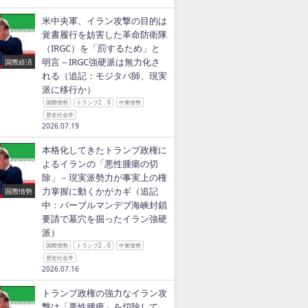
米中央軍、イラン攻撃の目的は
覚書履行を妨害した革命防衛隊
（IRGC）を「罰するため」と
明言－IRGC強硬派は無力化さ
国際経済
れる（追記：モジタバ師、現実
派に移行か）
国際情勢
トランプ2．0
中東情勢
歴史社会学
2026.07.19
本格化してきたトランプ政権に
よるイランの「悪性腫瘍の切
除」－現実派勢力が事実上の権
力掌握に動くかがカギ（追記
国際情勢
中：バーブルマンデブ海峡封鎖
要請で墓穴を掘ったイラン強硬
派）
国際情勢
トランプ2．0
中東情勢
歴史社会学
2026.07.16
トランプ政権の強力なイラン攻
撃は「悪性腫瘍」を切除して、