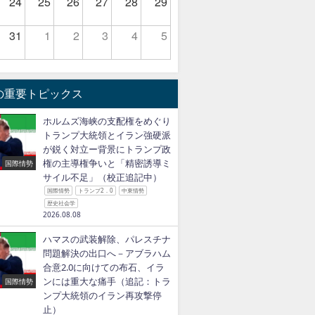
24
25
26
27
28
29
31
1
2
3
4
5
の重要トピックス
ホルムズ海峡の支配権をめぐり
トランプ大統領とイラン強硬派
が鋭く対立ー背景にトランプ政
権の主導権争いと「精密誘導ミ
国際情勢
サイル不足」（校正追記中）
国際情勢
トランプ2．0
中東情勢
歴史社会学
2026.08.08
ハマスの武装解除、パレスチナ
問題解決の出口へ－アブラハム
合意2.0に向けての布石、イラ
ンには重大な痛手（追記：トラ
国際情勢
ンプ大統領のイラン再攻撃停
止）