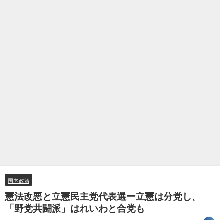
国内政治
憲法改悪と立憲民主党代表選ー立憲は分党し、
「野党共闘派」はれいわと合党も