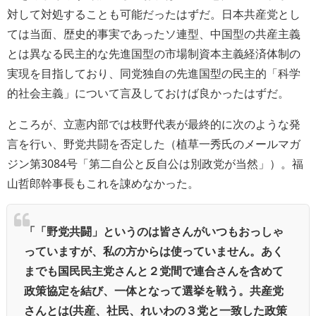
対して対処することも可能だったはずだ。日本共産党とし
ては当面、歴史的事実であったソ連型、中国型の共産主義
とは異なる民主的な先進国型の市場制資本主義経済体制の
実現を目指しており、同党独自の先進国型の民主的「科学
的社会主義」について言及しておけば良かったはずだ。
ところが、立憲内部では枝野代表が最終的に次のような発
言を行い、野党共闘を否定した（植草一秀氏のメールマガ
ジン第3084号「第二自公と反自公は別政党が当然」）。福
山哲郎幹事長もこれを諌めなかった。
「「野党共闘」というのは皆さんがいつもおっしゃ
っていますが、私の方からは使っていません。あく
までも国民民主党さんと２党間で連合さんを含めて
政策協定を結び、一体となって選挙を戦う。共産党
さんとは(共産、社民、れいわの３党と一致した政策