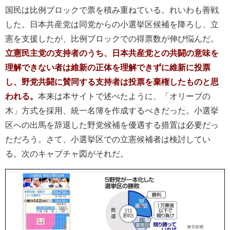
国民は比例ブロックで票を積み重ねている。れいわも善戦
した。日本共産党は同党からの小選挙区候補を降ろし、立
憲を支援したが、比例ブロックでの得票数が伸び悩んだ。
立憲民主党の支持者のうち、日本共産党との共闘の意味を
理解できない者は維新の正体を理解できずに維新に投票
し、野党共闘に賛同する支持者は投票を棄権したものと思
われる。
本来は本サイトで述べたように、「オリーブの
木」方式を採用、統一名簿を作成するべきだった。小選挙
区への出馬を辞退した野党候補を優遇する措置は必要だっ
ただろう。さて、小選挙区での立憲候補者は検討してい
る。次のキャプチャ図がそれだ。