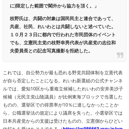
に)限定した範囲で閣外から協力を頂く。」
枝野氏は、共闘の対象は国民民主と連合であって、
共産、社民、れいわとは共闘しないと述べていた。
１０月２３日に都内で行われた市民団体のイベント
でも、立憲民主党の枝野幸男代表が共産党の志位和
夫委員長との記念写真撮影を拒絶した。
これでは、自公勢力が最も恐れる野党共闘体制を立憲代表
が自ら否定したことになる。れいわ新選組の公式チャンネ
ルでは、愛知10区から重複立候補したれいわの安井美沙子
候補（元民主党山陰議員）が比例東海ブロックで当選した
ものの、選挙区での得票率が10％に達しなかったことか
ら、公職選挙法の規定により議席を失った。小選挙区では
日本共産党からの支援は受けたものの、立憲側からひどい