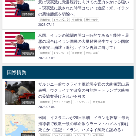
意は現実派に覚書履行に向けての圧力をかける狙い
－現実派に残された時間はない（追記：米、イラン
の悪性腫瘍を切除へ）
国際情勢
国際情勢
トランプ2．0
中東情勢
歴史社会学
2026.07.11
米国、イランの戦闘再開は一時的である可能性－最
悪の場合はイラン国民の大量難民発生でイラン国家
が事実上崩壊（追記：イラン再興に向けて）
国際情勢
国際情勢
トランプ2．0
中東情勢
歴史社会学
2026.07.09
国際情勢
ザルジニー前ウクライナ軍総司令官の大統領選出馬
表明、ウクライナで政変の可能性－トランプ大統領
の妥協案受け入れが不可欠
国際情勢
国際情勢
ウクライナ情勢
トランプ2．0
歴史社会学
2026.07.04
米国、イスラエルが28日早朝、イランを攻撃－最高
指導者で政教一致の革命派ウラーマ・ハメネイ師は
死亡か（追記：イラン、ハメネイ師死亡認める）
国際情勢
国際情勢
ウクライナ情勢
トランプ2．0
中東情勢