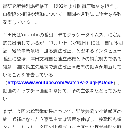
衛研究所特別課程修了。1992年より防衛庁取材を担当し、
自衛隊の権限や活動について、新聞や月刊誌に論考を多数
発表している
。
半田氏はYoutubeの番組「デモクラシータイムス」に定期
的に出演しているが、11月17日（水曜日）には「自衛隊明
記 緊急事態条項～迫る憲法改正」と題するインタビュー
番組に登場、岸田文雄自公連立政権とその補完勢力である
維新、国民民主の連携で憲法改正＝改悪の動きが加速して
いることを警告している
（
https://www.youtube.com/watch?v=zJuqFJAUodE
）。
動画のキャプチャ画面を挙げて、その主張をたどってみた
い。
まず、今回の総選挙結果について。野党共闘で小選挙区の
統一候補になった立憲民主党は議席を伸ばし、接戦区も多
かった。しかし、全国の比例ブロック区では野党共闘で戦