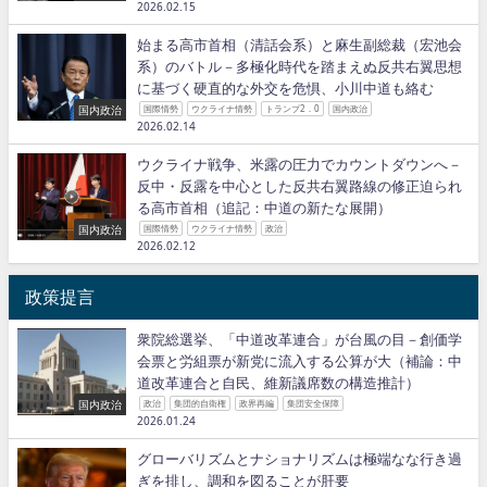
2026.02.15
始まる高市首相（清話会系）と麻生副総裁（宏池会
系）のバトル－多極化時代を踏まえぬ反共右翼思想
に基づく硬直的な外交を危惧、小川中道も絡む
国内政治
国際情勢
ウクライナ情勢
トランプ2．0
国内政治
2026.02.14
ウクライナ戦争、米露の圧力でカウントダウンへ－
反中・反露を中心とした反共右翼路線の修正迫られ
る高市首相（追記：中道の新たな展開）
国内政治
国際情勢
ウクライナ情勢
政治
2026.02.12
政策提言
衆院総選挙、「中道改革連合」が台風の目－創価学
会票と労組票が新党に流入する公算が大（補論：中
道改革連合と自民、維新議席数の構造推計）
国内政治
政治
集団的自衛権
政界再編
集団安全保障
2026.01.24
グローバリズムとナショナリズムは極端なな行き過
ぎを排し、調和を図ることが肝要