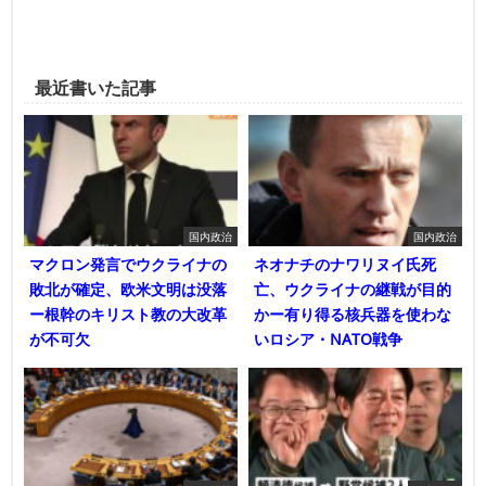
最近書いた記事
国内政治
国内政治
マクロン発言でウクライナの
ネオナチのナワリヌイ氏死
敗北が確定、欧米文明は没落
亡、ウクライナの継戦が目的
ー根幹のキリスト教の大改革
かー有り得る核兵器を使わな
が不可欠
いロシア・NATO戦争