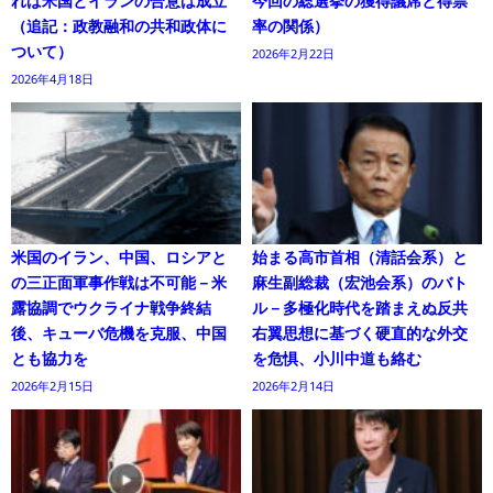
れば米国とイランの合意は成立
今回の総選挙の獲得議席と得票
（追記：政教融和の共和政体に
率の関係）
ついて）
2026年2月22日
2026年4月18日
米国のイラン、中国、ロシアと
始まる高市首相（清話会系）と
の三正面軍事作戦は不可能－米
麻生副総裁（宏池会系）のバト
露協調でウクライナ戦争終結
ル－多極化時代を踏まえぬ反共
後、キューバ危機を克服、中国
右翼思想に基づく硬直的な外交
とも協力を
を危惧、小川中道も絡む
2026年2月15日
2026年2月14日