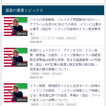
最新の重要トピックス
ハマスの武装解除、パレスチナ問題解決の出口へ－
アブラハム合意2.0に向けての布石、イランには重大
な痛手（追記中：トランプ大統領のイラン再攻撃停
止）
国際情勢
国際情勢
トランプ2．0
中東情勢
歴史社会学
2026.08.01
米国のニュースサイト・アクシオスの「イラン攻
撃、限界論」の批判－トランプ政権のイラン強硬派
限定攻撃論は効果を発揮、高まる協議復帰への可能
性（追記：NYT記事の真贋と限定攻撃の真の狙い、
国際情勢
現実派の権力掌握について）
国際情勢
中東情勢
歴史社会学
2026.07.26
イラン情勢、再戦闘モードから交渉モードへ回帰か
－トランプ大統領、「（イランが国家として明確に
なる）有意義な形での会談」準備か（追記：フーシ
ー派タンカー攻撃について）
国際情勢
国際情勢
トランプ2．0
中東情勢
歴史社会学