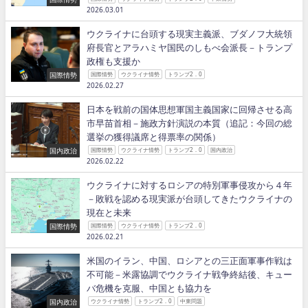
2026.03.01
ウクライナに台頭する現実主義派、ブダノフ大統領
府長官とアラハミヤ国民のしもべ会派長－トランプ
政権も支援か
国際情勢
国際情勢
ウクライナ情勢
トランプ2．0
2026.02.27
日本を戦前の国体思想軍国主義国家に回帰させる高
市早苗首相－施政方針演説の本質（追記：今回の総
選挙の獲得議席と得票率の関係）
国内政治
国際情勢
ウクライナ情勢
トランプ2．0
国内政治
2026.02.22
ウクライナに対するロシアの特別軍事侵攻から４年
－敗戦を認める現実派が台頭してきたウクライナの
現在と未来
国際情勢
国際情勢
ウクライナ情勢
トランプ2．0
2026.02.21
米国のイラン、中国、ロシアとの三正面軍事作戦は
不可能－米露協調でウクライナ戦争終結後、キュー
バ危機を克服、中国とも協力を
国内政治
ウクライナ情勢
トランプ2．0
中東問題