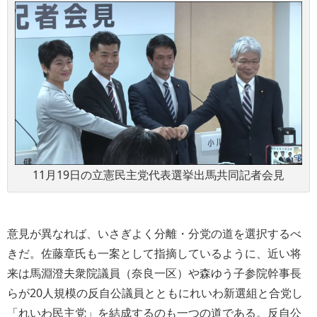
11月19日の立憲民主党代表選挙出馬共同記者会見
意見が異なれば、いさぎよく分離・分党の道を選択するべ
きだ。佐藤章氏も一案として指摘しているように、近い将
来は馬淵澄夫衆院議員（奈良一区）や森ゆう子参院幹事長
らが20人規模の反自公議員とともにれいわ新選組と合党し
「れいわ民主党」を結成するのも一つの道である。反自公