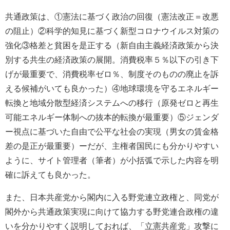
共通政策は、①憲法に基づく政治の回復（憲法改正＝改悪
の阻止）②科学的知見に基づく新型コロナウイルス対策の
強化③格差と貧困を是正する（新自由主義経済政策から決
別する共生の経済政策の展開。消費税率５％以下の引き下
げが最重要で、消費税率ゼロ％、制度そのものの廃止を訴
える候補がいても良かった）④地球環境を守るエネルギー
転換と地域分散型経済システムへの移行（原発ゼロと再生
可能エネルギー体制への抜本的転換が最重要）⑤ジェンダ
ー視点に基づいた自由で公平な社会の実現（男女の賃金格
差の是正が最重要）ーだが、主権者国民にも分かりやすい
ように、サイト管理者（筆者）が小括弧で示した内容を明
確に訴えても良かった。
また、日本共産党から閣内に入る野党連立政権と、同党が
閣外から共通政策実現に向けて協力する野党連合政権の違
いを分かりやすく説明しておれば、「立憲共産党」攻撃に