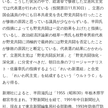
いる。こうした状況の中で、総選挙で惨敗した立憲民主党
では代表選が行われている（投開票日11月30日）。立憲の
国会議員の中にも日本共産党を含む野党共闘を行ったこと
が惨敗の原因と思っている議員が少なからずいる。半田氏
の指摘によっても野党共闘は一定の効果を上げたと指摘し
ているし、政治経済評論家の植草一秀氏も枝野幸男前代表
が野党共闘に消極的で最終的には野党共闘を否定したこと
が惨敗の原因だと断定している。代表選の結果にかかわら
ず、立憲民主党は「野党共闘反対派」と「野党共闘強化・
深化派」に分党すべきだ。朝日出身のフリージャーナリス
ト・佐藤章氏の指摘するように「れいわ新選組」と合党
し、「れいわ民主党」を結成するという「ウルトラＣ」も
あり得る。
新潮社によると、半田滋氏は
1955（昭和30）年栃木県宇
都宮市生まれ。下野新聞社を経て、1991年中日新聞社入
社、現在まで東京新聞編集局社会部勤務。1993年防衛庁防