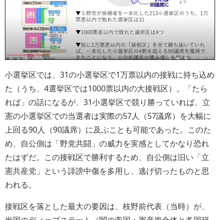
小選挙区では、31の小選挙区で1万票以内の接戦に持ち込め
た（うち、4選挙区では1000票以内の大接戦区）。「たら
れば」の話になるが、31小選挙区で競り勝っていれば、立
憲の小選挙区での当選者は実際の57人（57議席）を大幅に
上回る90人（90議席）に及ぶことも可能であった。このた
め、自公側は「野党共闘」の威力を実感としてかなり恐れ
たはずだ。この接戦区で勝利するため、自公側は旧い「立
憲共産党」という誹謗中傷を多用し、逃げ切ったものと思
われる。
接戦区を落とした最大の要因は、枝野前代表（当時）が、