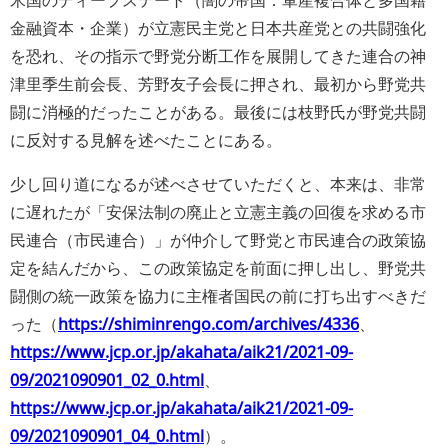
米国のディープステート（闇の帝国：軍産複合体と多国籍
金融資本・企業）が立憲民主党と日本共産党との共闘強化
を恐れ、その指示で野党分断工作を展開してきた連合の神
津里季生前会長、芳野友子会長に押され、最初から野党共
闘に消極的だったことがある。最後には枝野氏が野党共闘
に反対する見解を述べたことにある。
少し回り道になるが述べさせていただくと、本来は、非常
に遅れたが「安保法制の廃止と立憲主義の回復を求める市
民連合（市民連合）」が仲介して野党と市民連合の政策協
定を結んだから、この政策協定を前面に押し出し、野党共
闘側の統一政策を協力に主権者国民の前に打ち出すべきだ
った（
https://shiminrengo.com/archives/4336
、
https://www.jcp.or.jp/akahata/aik21/2021-09-
09/2021090901_02_0.html
、
https://www.jcp.or.jp/akahata/aik21/2021-09-
09/2021090901_04_0.html
）。