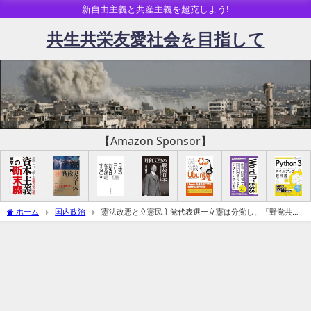
新自由主義と共産主義を超克しよう!
共生共栄友愛社会を目指して
【Amazon Sponsor】
ホーム
国内政治
憲法改悪と立憲民主党代表選ー立憲は分党し、「野党共闘
派」はれいわと合党も