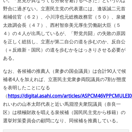
い。「意見が異なっても分裂を避けるべきだ」というのは
野合に過ぎない。立憲民主党の代表選には、逢坂誠二元首
相補佐官（６２）、小川淳也元総務政務官（５０）、泉健
太政調会長（４７）、西村智奈美元厚生労働副大臣（５
４）の４人が出馬しているが、「野党共闘」の失敗の原因
を正しく総括し、立憲が第二自公の道を歩むのか、反自公
（＋反維新・国民）の道を歩むかをはっきりさせる必要が
ある。
なお、各候補の推薦人（衆参の国会議員）は合計90人で候
補者4人を加えれば、立憲民主党衆参両院議員の7割が態度
を表明したことになる
（
https://digital.asahi.com/articles/ASPCM46VPPCMULEI0
れいわの山本太郎代表と近い馬淵澄夫衆院議員（奈良一
区）は積極財政を唱える泉候補（国民民主党から移籍）の
選挙対策委員会の顧問になり、同候補を推薦している。