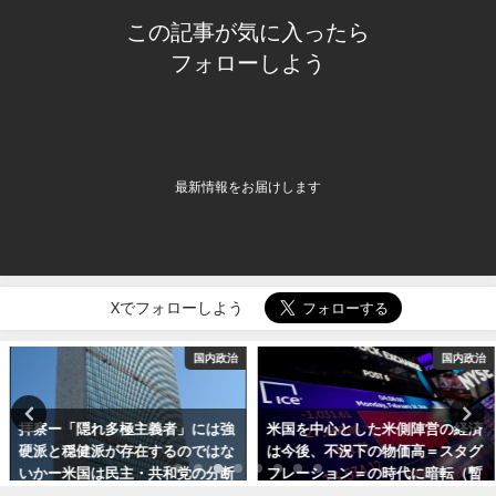
この記事が気に入ったら
フォローしよう
最新情報をお届けします
Xでフォローしよう
国内政治
国内政治
拝察ー「隠れ多極主義者」には強
米国を中心とした米側陣営の経済
硬派と穏健派が存在するのではな
は今後、不況下の物価高＝スタグ
いかー米国は民主・共和党の分断
フレーション＝の時代に暗転（暫
国家に
定投稿）