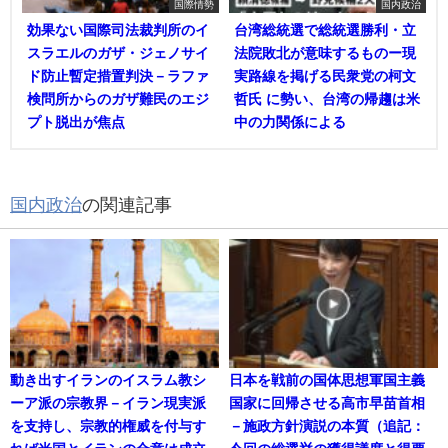
国際情勢
国内政治
効果ない国際司法裁判所のイ
台湾総統選で総統選勝利・立
スラエルのガザ・ジェノサイ
法院敗北が意味するものー現
ド防止暫定措置判決－ラファ
実路線を掲げる民衆党の柯文
検問所からのガザ難民のエジ
哲氏 に勢い、台湾の帰趨は米
プト脱出が焦点
中の力関係による
国内政治
の関連記事
動き出すイランのイスラム教シ
日本を戦前の国体思想軍国主義
ーア派の宗教界－イラン現実派
国家に回帰させる高市早苗首相
を支持し、宗教的権威を付与す
－施政方針演説の本質（追記：