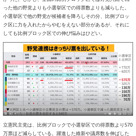
った他の野党よりも小選挙区での得票数よりも減らした。
小選挙区で他の野党が候補者を降ろしその分、比例ブロッ
ク区に力を入れたからやむをえない部分があるが、それに
しても比例ブロック区での伸び悩みはひどい。
立憲民主党は、比例ブロックで小選挙区での得票数より570
万票ほど減らしている。躍進した維新や議席数を伸ばした