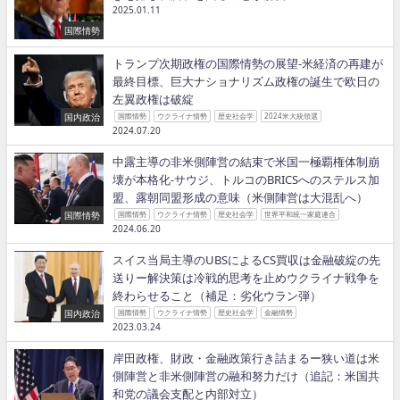
2025.01.11
国際情勢
トランプ次期政権の国際情勢の展望−米経済の再建が
最終目標、巨大ナショナリズム政権の誕生で欧日の
左翼政権は破綻
国内政治
国際情勢
ウクライナ情勢
歴史社会学
2024米大統領選
2024.07.20
中露主導の非米側陣営の結束で米国一極覇権体制崩
壊が本格化−サウジ、トルコのBRICSへのステルス加
盟、露朝同盟形成の意味（米側陣営は大混乱へ）
国際情勢
国際情勢
ウクライナ情勢
歴史社会学
世界平和統一家庭連合
2024.06.20
スイス当局主導のUBSによるCS買収は金融破綻の先
送りー解決策は冷戦的思考を止めウクライナ戦争を
終わらせること（補足：劣化ウラン弾）
国内政治
国際情勢
ウクライナ情勢
歴史社会学
金融情勢
2023.03.24
岸田政権、財政・金融政策行き詰まるー狭い道は米
側陣営と非米側陣営の融和努力だけ（追記：米国共
和党の議会支配と内部対立）