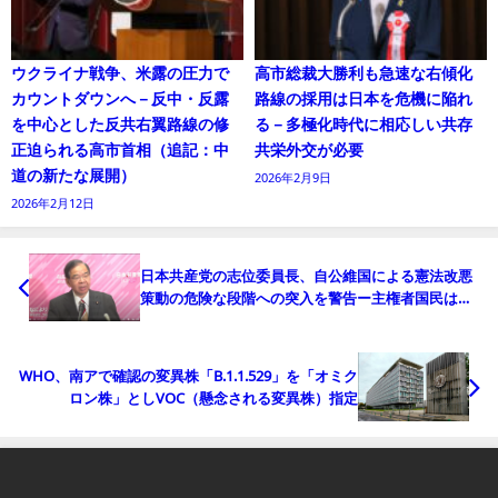
ウクライナ戦争、米露の圧力で
高市総裁大勝利も急速な右傾化
カウントダウンへ－反中・反露
路線の採用は日本を危機に陥れ
を中心とした反共右翼路線の修
る－多極化時代に相応しい共存
正迫られる高市首相（追記：中
共栄外交が必要
道の新たな展開）
2026年2月9日
2026年2月12日
日本共産党の志位委員長、自公維国による憲法改悪
策動の危険な段階への突入を警告ー主権者国民は団
結して阻止を
WHO、南アで確認の変異株「B.1.1.529」を「オミク
ロン株」としVOC（懸念される変異株）指定