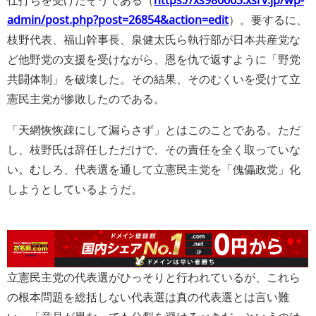
仕打ちを受けたそうである（
https://xs986663.xsrv.jp/wp-
admin/post.php?post=26854&action=edit
）。要するに、
枝野代表、福山幹事長、泉健太氏ら執行部が日本共産党な
ど他野党の支援を受けながら、恩を仇で返すように「野党
共闘体制」を破壊した。その結果、そのむくいを受けて立
憲民主党が惨敗したのである。
「天網恢恢疎にして漏らさず」とはこのことである。ただ
し、枝野氏は辞任しただけで、その責任を全く取っていな
い。むしろ、代表選を通して立憲民主党を「傀儡政党」化
しようとしているようだ。
立憲民主党の代表選がひっそりと行われているが、これら
の根本問題を総括しない代表選は真の代表選とは言い難