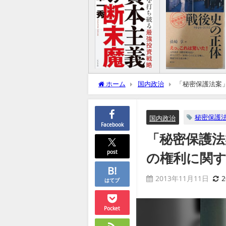
ホーム
国内政治
「秘密保護法案
秘密保護
国内政治
Facebook
「秘密保護法
post
の権利に関す
2013年11月11日
はてブ
Pocket