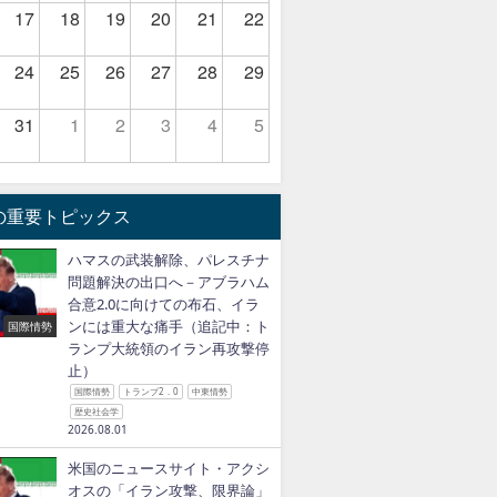
17
18
19
20
21
22
24
25
26
27
28
29
31
1
2
3
4
5
の重要トピックス
ハマスの武装解除、パレスチナ
問題解決の出口へ－アブラハム
合意2.0に向けての布石、イラ
ンには重大な痛手（追記中：ト
国際情勢
ランプ大統領のイラン再攻撃停
止）
国際情勢
トランプ2．0
中東情勢
歴史社会学
2026.08.01
米国のニュースサイト・アクシ
オスの「イラン攻撃、限界論」