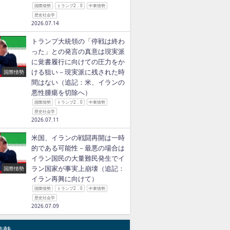
国際情勢
トランプ2．0
中東情勢
歴史社会学
2026.07.14
トランプ大統領の「停戦は終わ
った」との発言の真意は現実派
に覚書履行に向けての圧力をか
ける狙い－現実派に残された時
国際情勢
間はない（追記：米、イランの
悪性腫瘍を切除へ）
国際情勢
トランプ2．0
中東情勢
歴史社会学
2026.07.11
米国、イランの戦闘再開は一時
的である可能性－最悪の場合は
イラン国民の大量難民発生でイ
ラン国家が事実上崩壊（追記：
国際情勢
イラン再興に向けて）
国際情勢
トランプ2．0
中東情勢
歴史社会学
2026.07.09