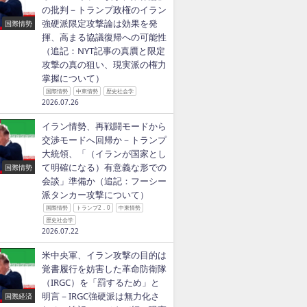
の批判－トランプ政権のイラン
強硬派限定攻撃論は効果を発
国際情勢
揮、高まる協議復帰への可能性
（追記：NYT記事の真贋と限定
攻撃の真の狙い、現実派の権力
掌握について）
国際情勢
中東情勢
歴史社会学
2026.07.26
==
イラン情勢、再戦闘モードから
交渉モードへ回帰か－トランプ
大統領、「（イランが国家とし
て明確になる）有意義な形での
国際情勢
会談」準備か（追記：フーシー
派タンカー攻撃について）
国際情勢
トランプ2．0
中東情勢
歴史社会学
2026.07.22
米中央軍、イラン攻撃の目的は
覚書履行を妨害した革命防衛隊
（IRGC）を「罰するため」と
明言－IRGC強硬派は無力化さ
国際経済