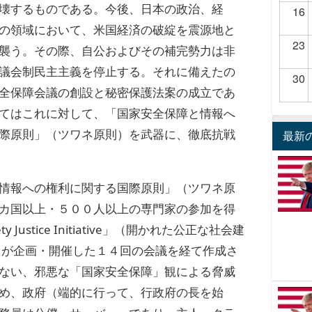
壊するものである。今後、日本の政治、経
16
の領域において、米国経済の破綻を震源地と
23
襲う。その際、自公およびその補完勢力は非
議会制民主主義を停止する。それに備えたの
30
全保障会議の創設と秘密保護法案の成立であ
てはこれに対して、「国家安全保障と情報へ
際原則」（ツワネ原則）を武器に、徹底抗戦
最新
情報への権利に関する国際原則」（ツワネ原
カ国以上・５００人以上の専門家の参加を得
ty Justice Initiative」（開かれた公正な社会建
 が企画・開催した１４回の会議を経て作成さ
ない、邪悪な「国家安全保障」観による脅威
め、政府（端的に行って、行政府の長を始