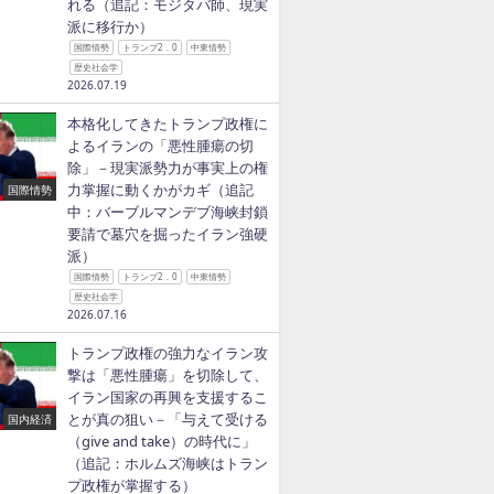
れる（追記：モジタバ師、現実
派に移行か）
国際情勢
トランプ2．0
中東情勢
歴史社会学
2026.07.19
本格化してきたトランプ政権に
よるイランの「悪性腫瘍の切
除」－現実派勢力が事実上の権
力掌握に動くかがカギ（追記
国際情勢
中：バーブルマンデブ海峡封鎖
要請で墓穴を掘ったイラン強硬
派）
国際情勢
トランプ2．0
中東情勢
歴史社会学
2026.07.16
トランプ政権の強力なイラン攻
撃は「悪性腫瘍」を切除して、
イラン国家の再興を支援するこ
とが真の狙い－「与えて受ける
国内経済
（give and take）の時代に」
（追記：ホルムズ海峡はトラン
プ政権が掌握する）