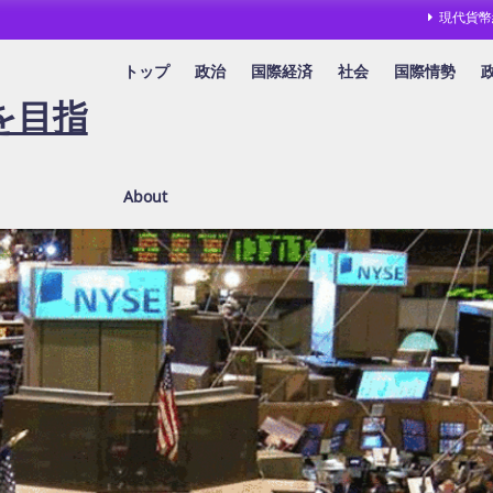
現代貨幣
トップ
政治
国際経済
社会
国際情勢
を目指
About