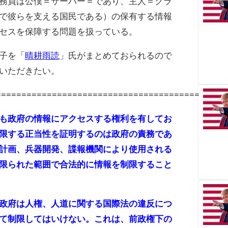
務員は公僕＝サーバー＝であり、主人＝クラ
で彼らを支える国民である）の保有する情報
セスを保障する問題を扱っている。
子を「
晴耕雨読
」氏がまとめておられるので
いただきたい。
=============================================
も政府の情報にアクセスする権利を有してお
限する正当性を証明するのは政府の責務であ
計画、兵器開発、諜報機関により使用される
限られた範囲で合法的に情報を制限すること
政府は人権、人道に関する国際法の違反につ
て制限してはいけない。これは、前政権下の