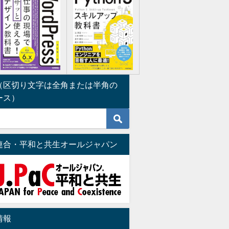
（区切り文字は全角または半角の
ース）
連合・平和と共生オールジャパン
情報