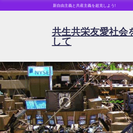
新自由主義と共産主義を超克しよう!
共生共栄友愛社会
して