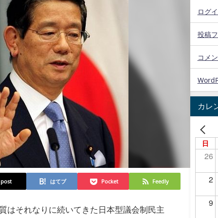
ログイ
投稿フ
コメン
WordP
カレ
日
26
2
post
はてブ
Pocket
Feedly
9
質はそれなりに続いてきた日本型議会制民主