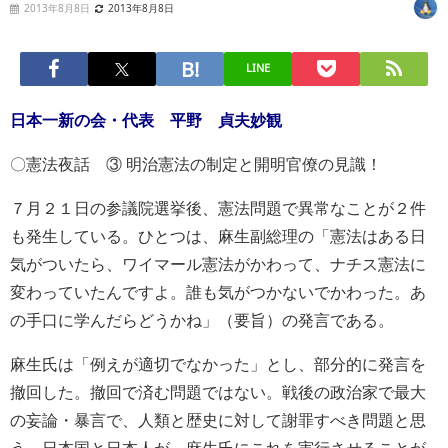
2013年8月8日
2013年8月8日
LINE
日本一新の会・代表 平野 貞夫妙観
〇憲法夜話 ③ 明治憲法の制定と開明官僚の見識！
７月２１日の参議院選挙後、憲法問題で異常なことが２件
も発生している。ひとつは、麻生副総理の「憲法はある日
気がついたら、ワイマール憲法がかわって、ナチス憲法に
変わっていたんですよ。誰も気がつかないでかわった。あ
の手口に学んだらどうかね」（要旨）の発言である。
麻生氏は「例えが適切でなかった」とし、部分的に発言を
撤回した。撤回で済む問題ではない。戦後の政治家で最大
の妄論・暴言で、人類と歴史に対して謝罪すべき問題と思
う。日本国と日本人が、麻生氏にこれを実行させることが