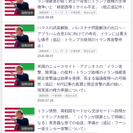
ラン強硬派が鋭く対立ー背景にトランプ政権の主導
権争いと「精密誘導ミサイル不足」（校正追記中）
国際情勢
国際情勢
トランプ2．0
中東情勢
歴史社会学
2026.08.08
ハマスの武装解除、パレスチナ問題解決の出口へ－
アブラハム合意2.0に向けての布石、イランには重大
な痛手（追記：トランプ大統領のイラン再攻撃停
止）
国際情勢
国際情勢
トランプ2．0
中東情勢
歴史社会学
2026.08.01
米国のニュースサイト・アクシオスの「イラン攻
撃、限界論」の批判－トランプ政権のイラン強硬派
限定攻撃論は効果を発揮、高まる協議復帰への可能
性（追記：NYT記事の真贋と限定攻撃の真の狙い、
国際情勢
現実派の権力掌握について）
国際情勢
中東情勢
歴史社会学
2026.07.26
イラン情勢、再戦闘モードから交渉モードへ回帰か
－トランプ大統領、「（イランが国家として明確に
なる）有意義な形での会談」準備か（追記：フーシ
ー派タンカー攻撃について）
国際情勢