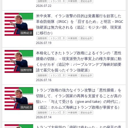
国際情勢
トランプ2．0
中東情勢
歴史社会学
2026.07.22
米中央軍、イラン攻撃の目的は覚書履行を妨害した
革命防衛隊（IRGC）を「罰するため」と明言－IRGC
強硬派は無力化される（追記：モジタバ師、現実派
に移行か）
国際経済
国際情勢
トランプ2．0
中東情勢
歴史社会学
2026.07.19
本格化してきたトランプ政権によるイランの「悪性
腫瘍の切除」－現実派勢力が事実上の権力掌握に動
くかがカギ（追記中：バーブルマンデブ海峡封鎖要
請で墓穴を掘ったイラン強硬派）
国際情勢
国際情勢
トランプ2．0
中東情勢
歴史社会学
2026.07.16
トランプ政権の強力なイラン攻撃は「悪性腫瘍」を
切除して、イラン国家の再興を支援することが真の
狙い－「与えて受ける（give and take）の時代に」
（追記：ホルムズ海峡はトランプ政権が掌握する）
国内経済
国際情勢
トランプ2．0
中東情勢
歴史社会学
2026.07.14
トランプ大統領の「停戦は終わった」との発言の真