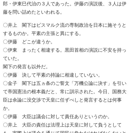
郎・伊東巳代治の３人であった。伊藤の演説後、３人は伊
藤を問い詰めたといわれる。
〇井上 閣下はビスマルク流の専制政治を日本に施そうと
するものか。平素の主張と異にする。
〇伊藤 どこが違うか。
〇伊東 まったく相違する。黒田首相の演説に不安を持っ
ていた。
閣下の発言も以外だ。
〇伊藤 決して平素の持論に相違していない。
〇金子 閣下は五ヵ条のご誓文「万機公論に決す」を引い
て帝国憲法の根本義だと、常に訓示された。今日、国務大
臣は余論に没交渉で天皇に任ずべしと発言するとは何事
か。
〇伊藤 大臣は議会に対して責任ありというのか。
〇井上 大臣の責任は法理上は天皇に対して負うとして
も、実際上は議会を通じて国民に負わなければならないと