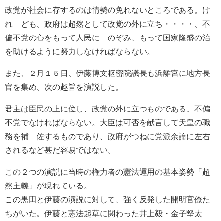
政党が社会に存するのは情勢の免れないところである。け
れ ども、政府は超然として政党の外に立ち・・・・、不
偏不党の心をもって人民に のぞみ、もって国家隆盛の治
を助けるように努力しなければならない。
また、２月１５日、伊藤博文枢密院議長も浜離宮に地方長
官を集め、次の趣旨を演説した。
君主は臣民の上に位し、政党の外に立つものである。不偏
不党でなければならない。大臣は可否を献言して天皇の職
務を補 佐するものであり、政府がつねに党派余論に左右
されるなど甚だ容易ではない。
この２つの演説に当時の権力者の憲法運用の基本姿勢「超
然主義」が現れている。
この黒田と伊藤の演説に対して、強く反発した開明官僚た
ちがいた。伊藤と憲法起草に関わった井上毅・金子堅太