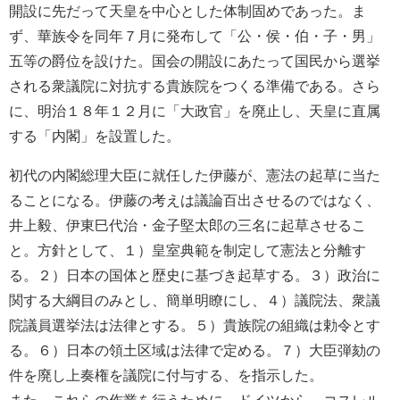
開設に先だって天皇を中心とした体制固めであった。ま
ず、華族令を同年７月に発布して「公・侯・伯・子・男」
五等の爵位を設けた。国会の開設にあたって国民から選挙
される衆議院に対抗する貴族院をつくる準備である。さら
に、明治１８年１２月に「大政官」を廃止し、天皇に直属
する「内閣」を設置した。
初代の内閣総理大臣に就任した伊藤が、憲法の起草に当た
ることになる。伊藤の考えは議論百出させるのではなく、
井上毅、伊東巳代治・金子堅太郎の三名に起草させるこ
と。方針として、１）皇室典範を制定して憲法と分離す
る。２）日本の国体と歴史に基づき起草する。３）政治に
関する大綱目のみとし、簡単明瞭にし、４）議院法、衆議
院議員選挙法は法律とする。５）貴族院の組織は勅令とす
る。６）日本の領土区域は法律で定める。７）大臣弾劾の
件を廃し上奏権を議院に付与する、を指示した。
また、これらの作業を行うために、ドイツから、コスレル