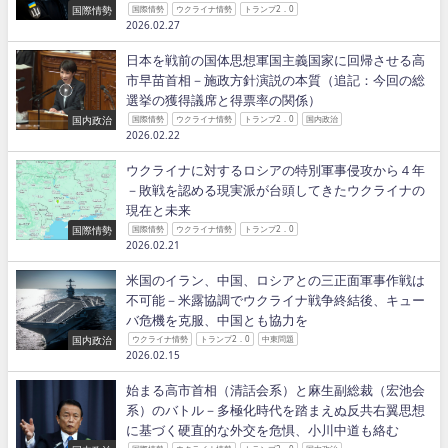
国際情勢
国際情勢
ウクライナ情勢
トランプ2．0
2026.02.27
日本を戦前の国体思想軍国主義国家に回帰させる高
市早苗首相－施政方針演説の本質（追記：今回の総
選挙の獲得議席と得票率の関係）
国内政治
国際情勢
ウクライナ情勢
トランプ2．0
国内政治
2026.02.22
ウクライナに対するロシアの特別軍事侵攻から４年
－敗戦を認める現実派が台頭してきたウクライナの
現在と未来
国際情勢
国際情勢
ウクライナ情勢
トランプ2．0
2026.02.21
米国のイラン、中国、ロシアとの三正面軍事作戦は
不可能－米露協調でウクライナ戦争終結後、キュー
バ危機を克服、中国とも協力を
国内政治
ウクライナ情勢
トランプ2．0
中東問題
2026.02.15
始まる高市首相（清話会系）と麻生副総裁（宏池会
系）のバトル－多極化時代を踏まえぬ反共右翼思想
に基づく硬直的な外交を危惧、小川中道も絡む