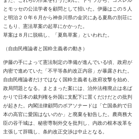
とモッセの公法学者を顧問として招いた。伊藤はこの５人
と明治２０年６月から神奈川県の金沢にある夏島の別荘に
こもり、憲法草案の起草にかかった。
草案は８月に脱稿し、「夏島草案」といわれた。
（自由民権論者と国粋主義者の動き）
伊藤の手によって憲法制定の準備が進んでいる頃、政府が
内密で進めていた「不平等条約改正内容」が暴露された。
自由民権論者だけではなく国粋主義者も政府攻撃を始め、
政局問題となる。まとまった案には、治外法権廃止は名ば
かりで日本の裁判権を外国に支配下に置くだけだとの批判
が起きた。内閣法律顧問のボアソナードは「亡国条約で日
本の高官に愛国はないのか」と廃棄を勧告した。農商務大
臣の谷干城は、秘密専制外交を批判し、内政の根本改革を
主張して辞職し、条約改正交渉は中止となる。