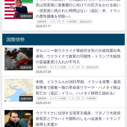
意は現実派に覚書履行に向けての圧力をかける狙い
－現実派に残された時間はない（追記：米、イラン
の悪性腫瘍を切除へ）
国際情勢
国際情勢
トランプ2．0
中東情勢
歴史社会学
2026.07.11
国際情勢
ザルジニー前ウクライナ軍総司令官の大統領選出馬
表明、ウクライナで政変の可能性－トランプ大統領
の妥協案受け入れが不可欠
国際情勢
国際情勢
ウクライナ情勢
トランプ2．0
歴史社会学
2026.07.04
米国、イスラエルが28日早朝、イランを攻撃－最高
指導者で政教一致の革命派ウラーマ・ハメネイ師は
死亡か（追記：イラン、ハメネイ師死亡認める）
国際情勢
国際情勢
ウクライナ情勢
トランプ2．0
中東情勢
2026.03.01
ウクライナに台頭する現実主義派、ブダノフ大統領
府長官とアラハミヤ国民のしもべ会派長－トランプ
政権も支援か