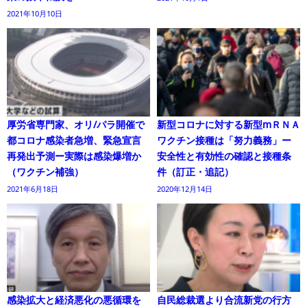
2021年10月10日
厚労省専門家、オリ/パラ開催で
新型コロナに対する新型mＲＮＡ
都コロナ感染者急増、緊急宣言
ワクチン接種は「努力義務」ー
再発出予測ー実際は感染爆増か
安全性と有効性の確認と接種条
（ワクチン補強）
件（訂正・追記）
2021年6月18日
2020年12月14日
感染拡大と経済悪化の悪循環を
自民総裁選より合流新党の行方