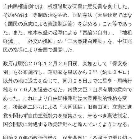
自由民権論側では、板垣退助が天皇に意見書を奏上した。
その内容は「専制政治をやめ、国約憲法（天皇欽定ではな
く国民の意志による憲法制定論）を定める」こと等であっ
た。また、植木枝盛の起草による「言論の自由」、「地租
軽減」、「外交の挽回」の「三大事建白運動」を、中江兆
民の指導により全国で展開した。
政府は明治２０年１２月２６日夜、突如として「保安条
例」を公布施行し、運動家を皇居から３里（約１２キロ）
以外の地に退去を命じて、同月２８日までに星亨・尾崎行
雄ら５７０人を退去させた。内務大臣・山県有朋の意向で
あった。これにより自由民権運動は大衆運動的性格を変
え、後藤象二郎らによる「大同団結」旧自由党、立憲改進
党を問わず自由主義勢力を結集させ、来るべき憲法制定、
国会開設に対処する政党活動へと進んでいくようになる。
明治２０年の政治危機を、保安条例による弾圧で乗り切っ