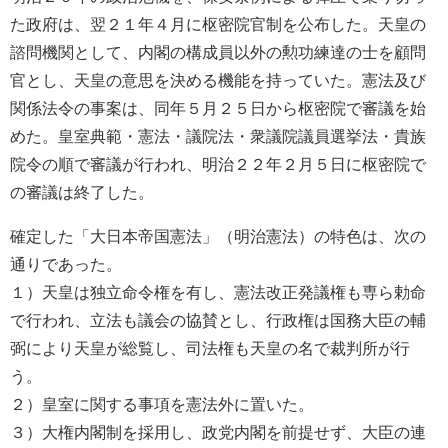
た政府は、翌２１年４月に枢密院官制を公布した。天皇の
諮問機関として、内閣の構成員以外の勲功練達の士を顧問
官とし、天皇の意思を決める機能を持っていた。憲法及び
関係法令の事案は、同年５月２５日から枢密院で審議を始
めた。皇室典範・憲法・議院法・衆議院議員選挙法・貴族
院令の順で審議が行われ、明治２２年２月５日に枢密院で
の審議は終了した。
確定した「大日本帝国憲法」（明治憲法）の特色は、次の
通りであった。
１）天皇は独立命令権を有し、憲法改正発議権も専ら勅命
で行われ、立法も議会の協賛とし、行政権は国務大臣の輔
弼により天皇が総覧し、司法権も天皇の名で裁判所が行
う。
２）皇室に関する事項を憲法外に置いた。
３）大権内閣制を採用し、政党内閣を前提せず、大臣の連