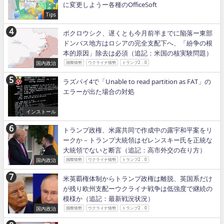
に変更しようー各種のOfficeSoft
Tips
ポクロウシク、遅くとも今月前半までに陥落ー東部
ドンバス地方はロシアの完全支配下へ、「紛争の根
本的原因」除去は必須（追記：米国の核実験問題）
国内政治
国際情勢
ウクライナ情勢
トランプ2．0
ラズパイ4で「Unable to read partition as FAT」の
エラーが出た場合の対処
インストール
トランプ政権、米露共同で作成中の露宇和平案をリ
ークか－トランプ大統領はゼレンスキー氏を正統な
大統領でないと断言（追記：高市外交の在り方）
国内政治
国際情勢
ウクライナ情勢
トランプ2．0
米英覇権体制からトランプ政権は離脱、英国系だけ
が残り欧州支配ーウクライナ戦争は低強度で継続の
模様か（追記：最新戦況状況）
国内政治
国際情勢
ウクライナ情勢
トランプ2．0