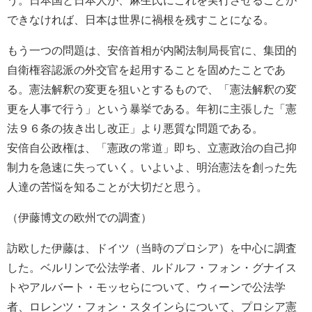
できなければ、日本は世界に禍根を残すことになる。
もう一つの問題は、安倍首相が内閣法制局長官に、集団的
自衛権容認派の外交官を起用することを固めたことであ
る。憲法解釈の変更を狙いとするもので、「憲法解釈の変
更を人事で行う」という暴挙である。年初に主張した「憲
法９６条の抜き出し改正」より悪質な問題である。
安倍自公政権は、「憲政の常道」即ち、立憲政治の自己抑
制力を急速に失っていく。いよいよ、明治憲法を創った先
人達の苦悩を知ることが大切だと思う。
（伊藤博文の欧州での調査）
訪欧した伊藤は、ドイツ（当時のプロシア）を中心に調査
した。ベルリンで公法学者、ルドルフ・フォン・グナイス
トやアルバート・モッセらについて、ウィーンで公法学
者、ロレンツ・フォン・スタインらについて、プロシア憲