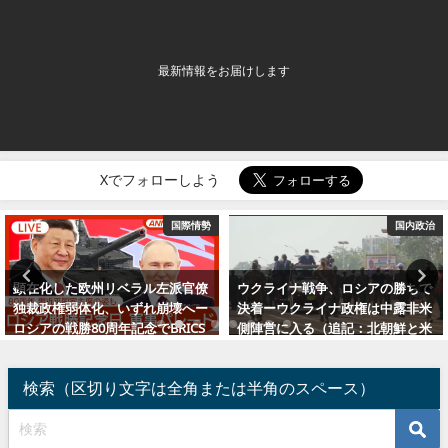
最新情報をお届けします
Xでフォローしよう
勢
国内政治
国内政
僚
ウクライナ戦争、ロシアの勝ちで
ウクライナ事変の泥沼化画策す
ー
決着ーウクライナ政権は中露非米
バイデン政権ー背後には米国一
S
側陣営に入る（追記：北朝鮮と米
体制存続狙うディープ・ステー
国）
（「プチャ市民殺害」追記）
2023年4月28日
2022年4月7日
検索（区切り文字は全角または半角のスペース）