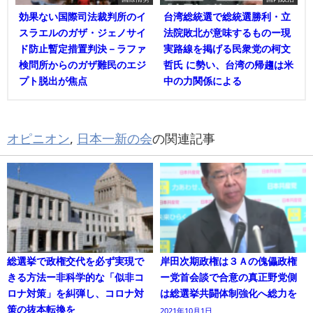
効果ない国際司法裁判所のイ
台湾総統選で総統選勝利・立
スラエルのガザ・ジェノサイ
法院敗北が意味するものー現
ド防止暫定措置判決－ラファ
実路線を掲げる民衆党の柯文
検問所からのガザ難民のエジ
哲氏 に勢い、台湾の帰趨は米
プト脱出が焦点
中の力関係による
オピニオン
,
日本一新の会
の関連記事
総選挙で政権交代を必ず実現で
岸田次期政権は３Ａの傀儡政権
きる方法ー非科学的な「似非コ
ー党首会談で合意の真正野党側
ロナ対策」を糾弾し、コロナ対
は総選挙共闘体制強化へ総力を
策の抜本転換を
2021年10月1日