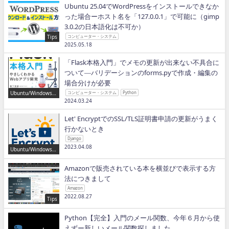
Ubuntu 25.04でWordPressをインストールできなか
った場合ーホスト名を「127.0.0.1」で可能に（gimp
3.0.2の日本語化は不可か）
Tips
コンピューター・システム
2025.05.18
「Flask本格入門」でメモの更新が出来ない不具合に
ついて―バリデーションのforms.pyで作成・編集の
場合分けが必要
Ubuntu/Windows/P
コンピューター・システム
Python
ython/IT
2024.03.24
Let' EncryptでのSSL/TLS証明書申請の更新がうまく
行かないとき
Django
2023.04.08
Ubuntu/Windows/P
ython/IT
Amazonで販売されている本を横並びで表示する方
法につきまして
Amazon
2022.08.27
Tips
Python【完全】入門のメール関数、今年６月から使
えずー新しいメール関数探しました