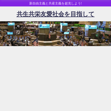
新自由主義と共産主義を超克しよう!
共生共栄友愛社会を目指して