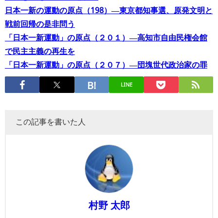
日本一新の運動の原点（198）―東京都知事選、原発文明と
戦前回帰の是非問う
「日本一新運動」の原点（２０１）―高知市自由民権会館
で民主主義の再生を
「日本一新運動」の原点（２０７）―団塊世代政治家の罪
LINE
この記事を書いた人
村野 太郎