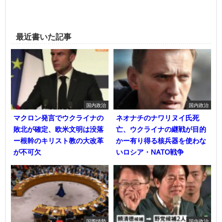
最近書いた記事
国内政治
国内政治
マクロン発言でウクライナの
ネオナチのナワリヌイ氏死
敗北が確定、欧米文明は没落
亡、ウクライナの継戦が目的
ー根幹のキリスト教の大改革
かー有り得る核兵器を使わな
が不可欠
いロシア・NATO戦争
国際情勢
国内政治