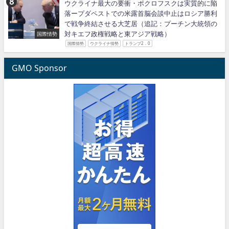
ウクライナ最大の要衝・ポクロフスクは実質的に陥
落ープダペストでの米露首脳会談中止はロシア勝利
で戦争終結させる大芝居（追記：プーチン大統領の
対キエフ政権戦略と東アジア戦略）
国際情勢
国際情勢
ウクライナ情勢
トランプ2．0
GMO Sponsor