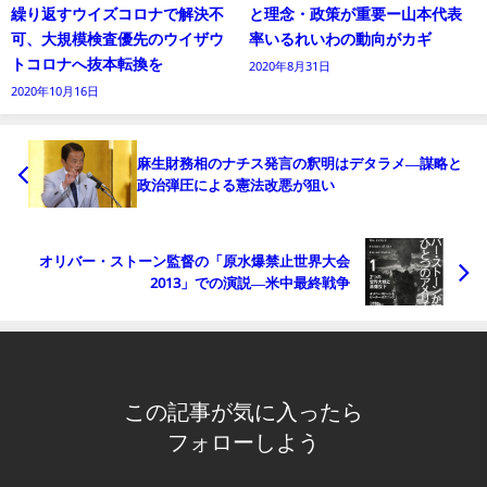
繰り返すウイズコロナで解決不
と理念・政策が重要ー山本代表
可、大規模検査優先のウイザウ
率いるれいわの動向がカギ
トコロナへ抜本転換を
2020年8月31日
2020年10月16日
麻生財務相のナチス発言の釈明はデタラメ―謀略と
政治弾圧による憲法改悪が狙い
オリバー・ストーン監督の「原水爆禁止世界大会
2013」での演説―米中最終戦争
この記事が気に入ったら
フォローしよう