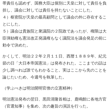
帯責任も認めず、国務大臣は個別に天皇に対して責任を負
担し、議会に対しては責任を持たないことにした。
４）枢密院が天皇の最高顧問として議会の外に存在するこ
とにした。
５）議会は貴族院と衆議院の２院政であったが、権限は大
臣弾劾権も憲法改正発議権もなく議院法を議会発足の前に
勅令で決めた。
かくして、明治２２年２月１１日、西暦１８８９年、紀元
節の日「大日本帝国憲法」は発布された。ここまでの話は
少し調べれば誰でもわかること。実はここから先のことを
論じたいため、今週号を執筆した。
（学ぶべきは明治開明官僚の立憲精神）
明治憲法発布の翌日、黒田清隆首相は、鹿鳴館に各地方官
（官選知事）を集め、次の趣旨の演説を行った。