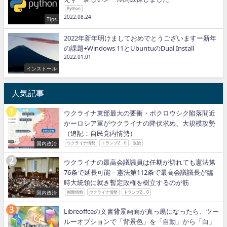
Python
2022.08.24
Tips
2022年新年明けましておめでとうございますー新年
の課題+Windows 11とUbuntuのDual Install
2022.01.01
インストール
人気記事
ウクライナ東部最大の要衝・ポクロウシク陥落間近
かーロシア軍がウクライナの降伏求め、大規模攻勢
（追記：自民党内情勢）
国内政治
ウクライナ情勢
トランプ2．0
政治
ウクライナの最高会議議員は任期が切れても憲法第
76条で延長可能－憲法第112条で最高会議議長が臨
時大統領に就き暫定政権を樹立するのが筋
国内政治
国際情勢
ウクライナ情勢
トランプ2．0
Libreoffceの文書背景画面が真っ黒になったら、ツー
ルーオプションで「背景色」を「自動」から「白」