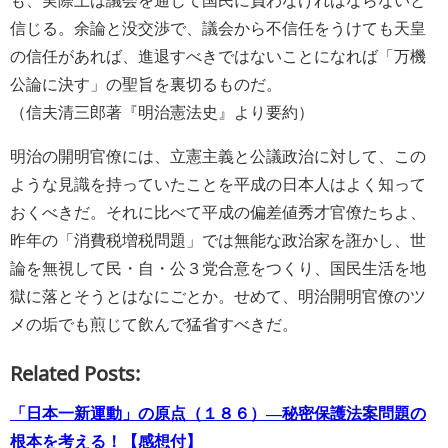
信じる。余論と没交渉で、議会から不信任をうけても天皇
の信任があれば、進退すべきではないことになれば「万機
公論に決す」の聖旨を裏切るものだ。
（信夫清三郎著『明治憲法史』より要約）
明治の開明官僚には、立憲主義と公議政治に対して、この
ような見識を持っていたことを平成の日本人はよく知って
おくべきだ。それに比べて平成の偏差値秀才官僚たちよ、
昨年の「消費税増税問題」では無能な政治家を誑かし、世
論を無視して民・自・公３党合意をつくり、国民生活を地
獄に落とそうとはなにごとか。せめて、明治開明官僚のツ
メの垢でも煎じて飲んで猛省すべきだ。
Related Posts:
「日本一新運動」の原点（１８６）―秘密保護法案問題の
根本を考える！【感想付】