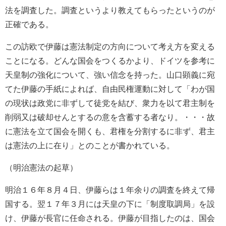
法を調査した。調査というより教えてもらったというのが
正確である。
この訪欧で伊藤は憲法制定の方向について考え方を変える
ことになる。どんな国会をつくるかより、ドイツを参考に
天皇制の強化について、強い信念を持った。山口顕義に宛
てた伊藤の手紙によれば、自由民権運動に対して「わが国
の現状は政党に非ずして徒党を結び、衆力を以て君主制を
削弱又は破却せんとするの意を含蓄する者なり。・・・故
に憲法を立て国会を開くも、君権を分割するに非ず、君主
は憲法の上に在り」とのことが書かれている。
（明治憲法の起草）
明治１６年８月４日、伊藤らは１年余りの調査を終えて帰
国する。翌１７年３月には天皇の下に「制度取調局」を設
け、伊藤が長官に任命される。伊藤が目指したのは、国会