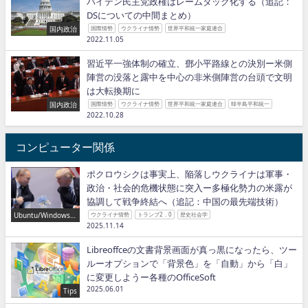
バイデン民主党政権はレームダック化する（追記：
DSについての中間まとめ）
国内政治
国際情勢
ウクライナ情勢
世界平和統一家庭連合
2022.11.05
習近平一強体制の確立、鄧小平路線との決別ー米側
陣営の没落と露中を中心の非米側陣営の台頭で文明
は大転換期に
国内政治
国際情勢
ウクライナ情勢
世界平和統一家庭連合
韓半島平和統一
2022.10.28
コンピューター関係
ポクロウシクは事実上、陥落しウクライナは軍事・
政治・社会的危機状態に突入ー多極化勢力の米露が
協調して戦争終結へ（追記：中国の最先端技術）
Ubuntu/Windows/P
ウクライナ情勢
トランプ2．0
歴史社会学
ython/IT
2025.11.14
Libreoffceの文書背景画面が真っ黒になったら、ツー
ルーオプションで「背景色」を「自動」から「白」
に変更しようー各種のOfficeSoft
2025.06.01
Tips