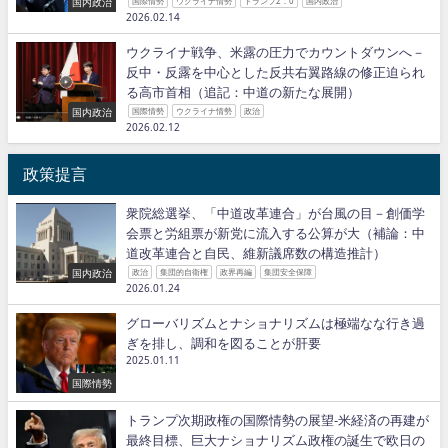
国内政治
国際情勢
ウクライナ情勢
トランプ2．0
国内政治
2026.02.14
ウクライナ戦争、米露の圧力でカウントダウンへ－
反中・反露を中心とした反共右翼路線の修正迫られ
る高市首相（追記：中道の新たな展開）
国内政治
国際情勢
ウクライナ情勢
政治
2026.02.12
政策提言
衆院総選挙、「中道改革連合」が台風の目－創価学
会票と労組票が新党に流入する公算が大（補論：中
道改革連合と自民、維新議席数の構造推計）
国内政治
政治
集団的自衛権
政界再編
集団安全保障
2026.01.24
グローバリズムとナショナリズムは極端なな行き過
ぎを排し、調和を図ることが肝要
2025.01.11
国際情勢
トランプ次期政権の国際情勢の展望−米経済の再建が
最終目標、巨大ナショナリズム政権の誕生で欧日の