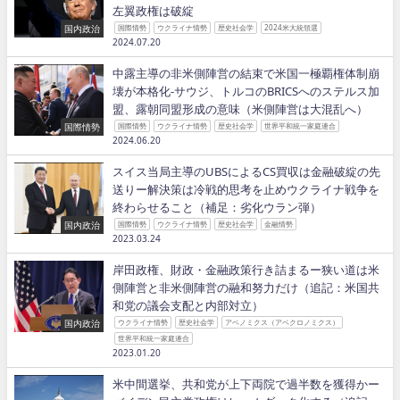
左翼政権は破綻
国内政治
国際情勢
ウクライナ情勢
歴史社会学
2024米大統領選
2024.07.20
中露主導の非米側陣営の結束で米国一極覇権体制崩
壊が本格化−サウジ、トルコのBRICSへのステルス加
盟、露朝同盟形成の意味（米側陣営は大混乱へ）
国際情勢
国際情勢
ウクライナ情勢
歴史社会学
世界平和統一家庭連合
2024.06.20
スイス当局主導のUBSによるCS買収は金融破綻の先
送りー解決策は冷戦的思考を止めウクライナ戦争を
終わらせること（補足：劣化ウラン弾）
国内政治
国際情勢
ウクライナ情勢
歴史社会学
金融情勢
2023.03.24
岸田政権、財政・金融政策行き詰まるー狭い道は米
側陣営と非米側陣営の融和努力だけ（追記：米国共
和党の議会支配と内部対立）
国内政治
ウクライナ情勢
歴史社会学
アベノミクス（アベクロノミクス）
世界平和統一家庭連合
2023.01.20
米中間選挙、共和党が上下両院で過半数を獲得かー