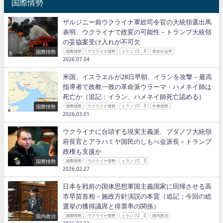
国際情勢
ザルジニー前ウクライナ軍総司令官の大統領選出馬
表明、ウクライナで政変の可能性－トランプ大統領
の妥協案受け入れが不可欠
国際情勢
国際情勢
ウクライナ情勢
トランプ2．0
歴史社会学
2026.07.04
米国、イスラエルが28日早朝、イランを攻撃－最高
指導者で政教一致の革命派ウラーマ・ハメネイ師は
死亡か（追記：イラン、ハメネイ師死亡認める）
国際情勢
国際情勢
ウクライナ情勢
トランプ2．0
中東情勢
2026.03.01
ウクライナに台頭する現実主義派、ブダノフ大統領
府長官とアラハミヤ国民のしもべ会派長－トランプ
政権も支援か
国際情勢
国際情勢
ウクライナ情勢
トランプ2．0
2026.02.27
日本を戦前の国体思想軍国主義国家に回帰させる高
市早苗首相－施政方針演説の本質（追記：今回の総
選挙の獲得議席と得票率の関係）
国内政治
国際情勢
ウクライナ情勢
トランプ2．0
国内政治