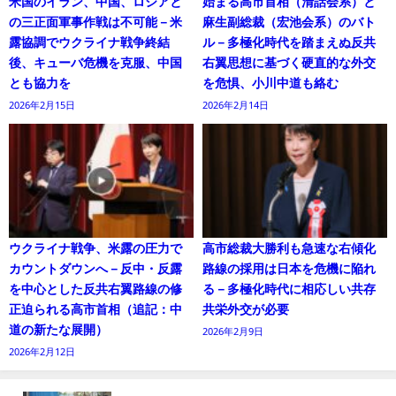
米国のイラン、中国、ロシアと
始まる高市首相（清話会系）と
の三正面軍事作戦は不可能－米
麻生副総裁（宏池会系）のバト
露協調でウクライナ戦争終結
ル－多極化時代を踏まえぬ反共
後、キューバ危機を克服、中国
右翼思想に基づく硬直的な外交
とも協力を
を危惧、小川中道も絡む
2026年2月15日
2026年2月14日
ウクライナ戦争、米露の圧力で
高市総裁大勝利も急速な右傾化
カウントダウンへ－反中・反露
路線の採用は日本を危機に陥れ
を中心とした反共右翼路線の修
る－多極化時代に相応しい共存
正迫られる高市首相（追記：中
共栄外交が必要
道の新たな展開）
2026年2月9日
2026年2月12日