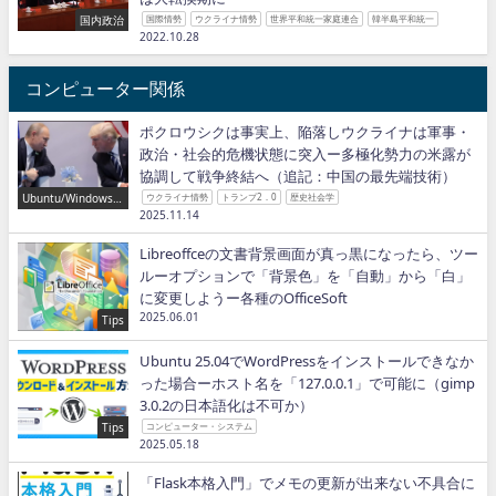
国内政治
国際情勢
ウクライナ情勢
世界平和統一家庭連合
韓半島平和統一
2022.10.28
コンピューター関係
ポクロウシクは事実上、陥落しウクライナは軍事・
政治・社会的危機状態に突入ー多極化勢力の米露が
協調して戦争終結へ（追記：中国の最先端技術）
Ubuntu/Windows/P
ウクライナ情勢
トランプ2．0
歴史社会学
ython/IT
2025.11.14
Libreoffceの文書背景画面が真っ黒になったら、ツー
ルーオプションで「背景色」を「自動」から「白」
に変更しようー各種のOfficeSoft
2025.06.01
Tips
Ubuntu 25.04でWordPressをインストールできなか
った場合ーホスト名を「127.0.0.1」で可能に（gimp
3.0.2の日本語化は不可か）
Tips
コンピューター・システム
2025.05.18
「Flask本格入門」でメモの更新が出来ない不具合に