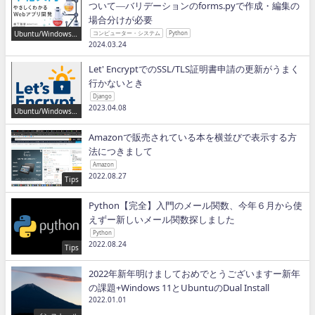
ついて―バリデーションのforms.pyで作成・編集の
場合分けが必要
Ubuntu/Windows/P
コンピューター・システム
Python
ython/IT
2024.03.24
Let' EncryptでのSSL/TLS証明書申請の更新がうまく
行かないとき
Django
2023.04.08
Ubuntu/Windows/P
ython/IT
Amazonで販売されている本を横並びで表示する方
法につきまして
Amazon
2022.08.27
Tips
Python【完全】入門のメール関数、今年６月から使
えずー新しいメール関数探しました
Python
2022.08.24
Tips
2022年新年明けましておめでとうございますー新年
の課題+Windows 11とUbuntuのDual Install
2022.01.01