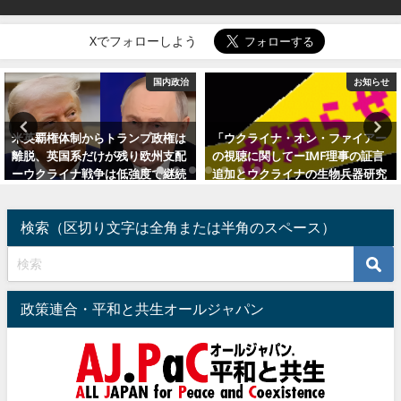
Xでフォローしよう
お知らせ
国内政治
「ウクライナ・オン・ファイアー
「ウクライナ戦争でロシアが敗北
の視聴に関してーIMF理事の証言
することはなく、日本は和平の仲
追加とウクライナの生物兵器研究
介をすべき」との森発言は正論
所」の投稿記事を補強しました
（追記：安倍狙撃事件）
2022年4月20日
2023年1月28日
検索（区切り文字は全角または半角のスペース）
政策連合・平和と共生オールジャパン