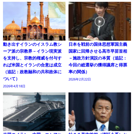
動き出すイランのイスラム教シ
日本を戦前の国体思想軍国主義
ーア派の宗教界－イラン現実派
国家に回帰させる高市早苗首相
を支持し、宗教的権威を付与す
－施政方針演説の本質（追記：
れば米国とイランの合意は成立
今回の総選挙の獲得議席と得票
（追記：政教融和の共和政体に
率の関係）
ついて）
2026年2月22日
2026年4月18日