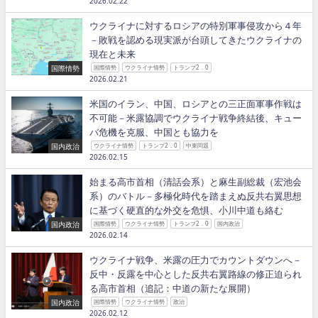
2026.02.22
ウクライナに対するロシアの特別軍事侵攻から４年
－敗戦を認める現実派が台頭してきたウクライナの
現在と未来
国際情勢
国際情勢
ウクライナ情勢
トランプ2．0
2026.02.21
米国のイラン、中国、ロシアとの三正面軍事作戦は
不可能－米露協調でウクライナ戦争終結後、キュー
バ危機を克服、中国とも協力を
国内政治
ウクライナ情勢
トランプ2．0
中東問題
2026.02.15
始まる高市首相（清話会系）と麻生副総裁（宏池会
系）のバトル－多極化時代を踏まえぬ反共右翼思想
に基づく硬直的な外交を危惧、小川中道も絡む
国内政治
国際情勢
ウクライナ情勢
トランプ2．0
国内政治
2026.02.14
ウクライナ戦争、米露の圧力でカウントダウンへ－
反中・反露を中心とした反共右翼路線の修正迫られ
る高市首相（追記：中道の新たな展開）
国内政治
国際情勢
ウクライナ情勢
政治
2026.02.12