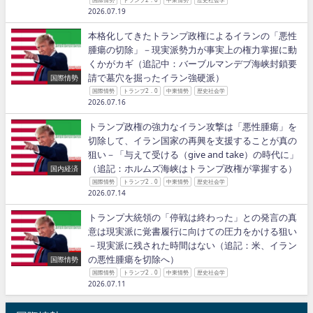
2026.07.19
本格化してきたトランプ政権によるイランの「悪性
腫瘍の切除」－現実派勢力が事実上の権力掌握に動
くかがカギ（追記中：バーブルマンデブ海峡封鎖要
請で墓穴を掘ったイラン強硬派）
国際情勢
国際情勢
トランプ2．0
中東情勢
歴史社会学
2026.07.16
トランプ政権の強力なイラン攻撃は「悪性腫瘍」を
切除して、イラン国家の再興を支援することが真の
狙い－「与えて受ける（give and take）の時代に」
（追記：ホルムズ海峡はトランプ政権が掌握する）
国内経済
国際情勢
トランプ2．0
中東情勢
歴史社会学
2026.07.14
トランプ大統領の「停戦は終わった」との発言の真
意は現実派に覚書履行に向けての圧力をかける狙い
－現実派に残された時間はない（追記：米、イラン
の悪性腫瘍を切除へ）
国際情勢
国際情勢
トランプ2．0
中東情勢
歴史社会学
2026.07.11