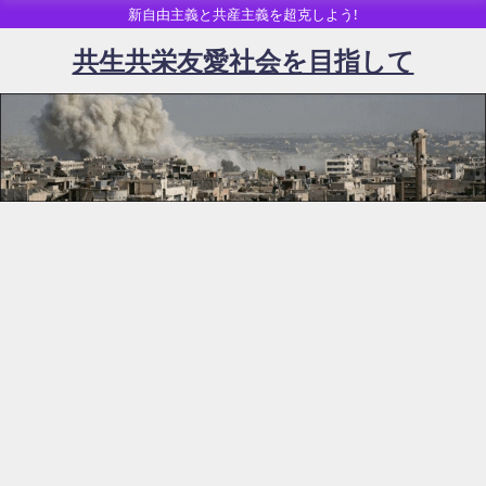
新自由主義と共産主義を超克しよう!
共生共栄友愛社会を目指して