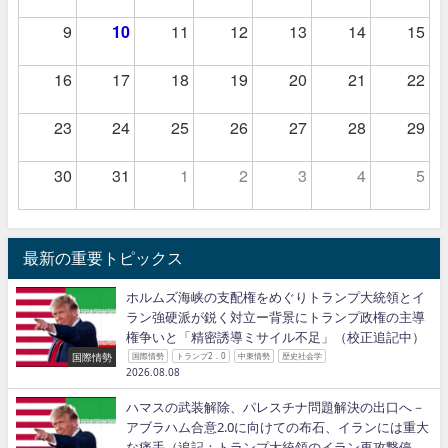
9
10
11
12
13
14
15
16
17
18
19
20
21
22
23
24
25
26
27
28
29
30
31
1
2
3
4
5
最新の重要トピックス
ホルムズ海峡の支配権をめぐりトランプ大統領とイ
ラン強硬派が鋭く対立ー背景にトランプ政権の主導
権争いと「精密誘導ミサイル不足」（校正追記中）
国際情勢
国際情勢
トランプ2．0
中東情勢
歴史社会学
2026.08.08
ハマスの武装解除、パレスチナ問題解決の出口へ－
アブラハム合意2.0に向けての布石、イランには重大
な痛手（追記：トランプ大統領のイラン再攻撃停