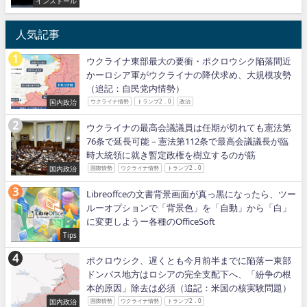
インストール
人気記事
ウクライナ東部最大の要衝・ポクロウシク陥落間近
かーロシア軍がウクライナの降伏求め、大規模攻勢
（追記：自民党内情勢）
国内政治
ウクライナ情勢
トランプ2．0
政治
ウクライナの最高会議議員は任期が切れても憲法第
76条で延長可能－憲法第112条で最高会議議長が臨
時大統領に就き暫定政権を樹立するのが筋
国内政治
国際情勢
ウクライナ情勢
トランプ2．0
Libreoffceの文書背景画面が真っ黒になったら、ツー
ルーオプションで「背景色」を「自動」から「白」
に変更しようー各種のOfficeSoft
Tips
ポクロウシク、遅くとも今月前半までに陥落ー東部
ドンバス地方はロシアの完全支配下へ、「紛争の根
本的原因」除去は必須（追記：米国の核実験問題）
国内政治
国際情勢
ウクライナ情勢
トランプ2．0