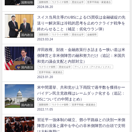
国際情勢
国際情勢
ウクライナ情勢
歴史社会学
世界平和統一家庭連合
2024.06.20
スイス当局主導のUBSによるCS買収は金融破綻の先
送りー解決策は冷戦的思考を止めウクライナ戦争を
終わらせること（補足：劣化ウラン弾）
国内政治
国際情勢
ウクライナ情勢
歴史社会学
金融情勢
2023.03.24
岸田政権、財政・金融政策行き詰まるー狭い道は米
側陣営と非米側陣営の融和努力だけ（追記：米国共
和党の議会支配と内部対立）
国内政治
ウクライナ情勢
歴史社会学
アベノミクス（アベクロノミクス）
世界平和統一家庭連合
2023.01.20
米中間選挙、共和党が上下両院で過半数を獲得かー
バイデン民主党政権はレームダック化する（追記：
DSについての中間まとめ）
国内政治
国際情勢
ウクライナ情勢
世界平和統一家庭連合
2022.11.05
習近平一強体制の確立、鄧小平路線との決別ー米側
陣営の没落と露中を中心の非米側陣営の台頭で文明
は大転換期に