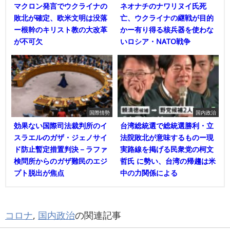
マクロン発言でウクライナの
ネオナチのナワリヌイ氏死
敗北が確定、欧米文明は没落
亡、ウクライナの継戦が目的
ー根幹のキリスト教の大改革
かー有り得る核兵器を使わな
が不可欠
いロシア・NATO戦争
国際情勢
国内政治
効果ない国際司法裁判所のイ
台湾総統選で総統選勝利・立
スラエルのガザ・ジェノサイ
法院敗北が意味するものー現
ド防止暫定措置判決－ラファ
実路線を掲げる民衆党の柯文
検問所からのガザ難民のエジ
哲氏 に勢い、台湾の帰趨は米
プト脱出が焦点
中の力関係による
コロナ
,
国内政治
の関連記事