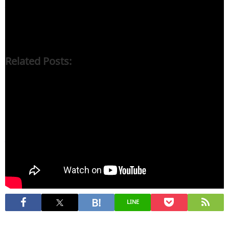
打倒しなければならない。コロナ禍は、日本の経済社会を
崩壊させてきた新自由主義を撲滅するために「天が与えた
好機」と理解しなければならない。
Related Posts:
東京でのコロナ感染源は院内感染病院と感染家庭、再選目
当てに対策誤り続ける小池都知事は辞職が当然
行動変容が必要なのは安倍政権－コロナ禍に集中せず「火
事場泥棒」
安倍政権の終わりの始まりになるか三権分立破壊・独裁国
家への道を歩むことになる検察庁法「改革案」
警戒しなければならない「非常事態宣言」解除−東アジア諸
国の中で日本の死亡率は二番目に悪い（追加・補強）
LINE