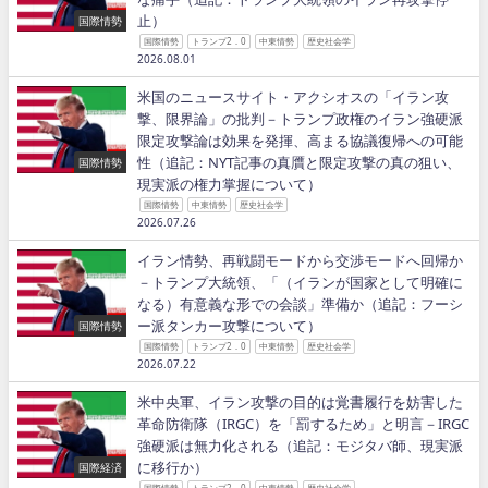
止）
国際情勢
国際情勢
トランプ2．0
中東情勢
歴史社会学
2026.08.01
米国のニュースサイト・アクシオスの「イラン攻
撃、限界論」の批判－トランプ政権のイラン強硬派
限定攻撃論は効果を発揮、高まる協議復帰への可能
性（追記：NYT記事の真贋と限定攻撃の真の狙い、
国際情勢
現実派の権力掌握について）
国際情勢
中東情勢
歴史社会学
2026.07.26
イラン情勢、再戦闘モードから交渉モードへ回帰か
－トランプ大統領、「（イランが国家として明確に
なる）有意義な形での会談」準備か（追記：フーシ
ー派タンカー攻撃について）
国際情勢
国際情勢
トランプ2．0
中東情勢
歴史社会学
2026.07.22
米中央軍、イラン攻撃の目的は覚書履行を妨害した
革命防衛隊（IRGC）を「罰するため」と明言－IRGC
強硬派は無力化される（追記：モジタバ師、現実派
に移行か）
国際経済
国際情勢
トランプ2．0
中東情勢
歴史社会学