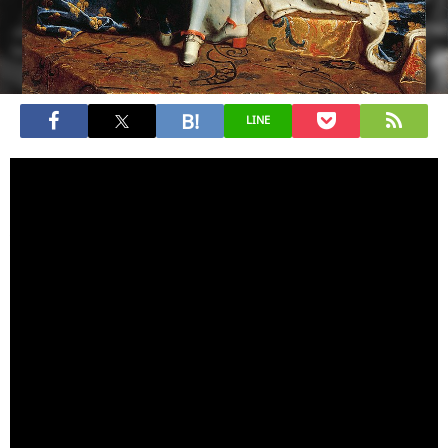
LINE
阿部晋三政権は今月16日の通常国会閉幕をもって逃げ切
り、都合の良い頃を見計らって解散・総選挙に打って出る
意向だ。しかし、今国会会期中に稲田伸夫検事総長、林真
琴東京高検検事長ら検察庁幹部が河井克行元法相・案里参
院議員対して国会に逮捕許諾請求を行うとの見方もあり、
会期末まで重大な局面を迎えている。
安倍首相は「日本型のクラスター対策が成功した」と自画
自賛している。しかし、人口100万人当たりの死亡者数でみ
ると、東アジア諸国は突出して少ないが、日本はその中で
フィリピンについで死亡者数が多い。ワースト2なのだ。ま