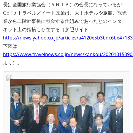
長は全国旅行業協会（ＡＮＴＡ）の会長になっているが、
Go To トラベル／イート政策は、大手ホテルや旅館、観光
業から二階幹事長に献金する仕組みであったとのインター
ネット上の指摘も存在する（参照サイト：
https://news.yahoo.co.jp/articles/a4120e5b3bdc6be471
下図は
https://www.travelnews.co.jp/news/kankou/20201015090
より）。