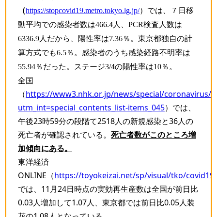
（
https://stopcovid19.metro.tokyo.lg.jp/
）では、７日移
動平均での感染者数は466.4
人、
PCR
検査人数は
6336.9
人だから、陽性率は
7.36
％。東京都独自の計
算方式でも
6.5
％。感染者のうち感染経路不明率は
55.94
％だった。ステージ
3/4
の陽性率は
10
％。
全国
（
https://www3.nhk.or.jp/news/special/coronavirus/d
utm_int=special_contents_list-items_045
）では、
午後23時59分の段階て2518人の新規感染と36人の
死亡者が確認されている。
死亡者数がこのところ増
加傾向にある。
東洋経済
ONLINE（
https://toyokeizai.net/sp/visual/tko/covid19/
では、11月24日時点の実効再生産数は全国が前日比
0.03人増加して1.07人、東京都では前日比0.05人装
花の1.08人となっている。