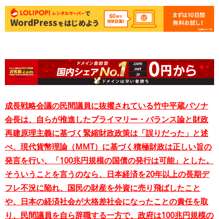
成長戦略会議の民間議員に抜擢されている竹中平蔵パソナ
会長は、自らが推進したプライマリー・バランス論と財政
再建原理主義に基づく緊縮財政政策は「誤りだった」と述
べ、現代貨幣理論（MMT）に基づく積極財政は正しい旨の
発言を行い、「100兆円規模の国債の発行は可能」とした。
そういうことを言うのなら、日本経済を20年以上の長期デ
フレ不況に陥れ、国民の財産を外資に売り飛ばしたこと
や、日本の経済社会が大格差社会になったことの責任を取
り、民間議員を自ら辞職する一方で、政府は100兆円規模の