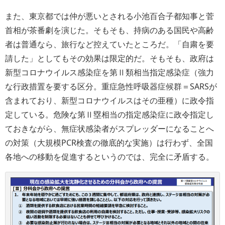
また、東京都では仲が悪いとされる小池百合子都知事と菅
首相が茶番劇を演じた。そもそも、持病のある国民や高齢
者は普通なら、旅行など控えていたところだ。「自粛を要
請した」としてもその効果は限定的だ。そもそも、政府は
新型コロナウイルス感染症を第Ⅱ類相当指定感染症（強力
な行政措置を要する区分。重症急性呼吸器症候群＝SARSが
含まれており、新型コロナウイルスはその亜種）に政令指
定している。危険な第Ⅱ塁相当の指定感染症に政令指定し
ておきながら、無症状感染者がスプレッダーになることへ
の対策（大規模PCR検査の徹底的な実施）は行わず、全国
各地への移動を促進するというのでは、完全に矛盾する。