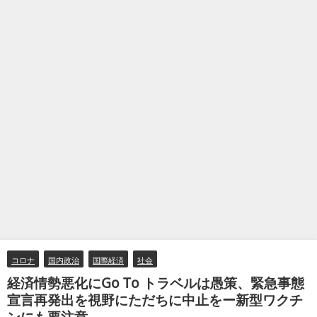
コロナ
国内政治
国際経済
社会
経済情勢悪化にGo To トラベルは愚策、緊急事態
宣言再発出を視野にただちに中止をー新型ワクチ
ンにも要注意