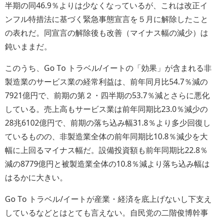
半期の同46.9％よりは少なくなっているが、これは改正イ
ンフル特措法に基づく緊急事態宣言を５月に解除したこと
の表れだ。同宣言の解除後も改善（マイナス幅の減少）は
鈍いままだ。
このうち、Go To トラベル/イートの「効果」が含まれる非
製造業のサービス業の経常利益は、前年同月比54.7％減の
7921億円で、前期の第２・四半期の53.7％減とさらに悪化
している。売上高もサービス業は前年同期比23.0％減少の
28兆6102億円で、前期の落ち込み幅31.8％より多少回復し
ているものの、非製造業全体の前年同期比10.8％減少を大
幅に上回るマイナス幅だ。設備投資額も前年同期比22.8％
減の8779億円と被製造業全体の10.8％減より落ち込み幅は
はるかに大きい。
Go To トラベル/イートが産業・経済を底上げないし下支え
しているなどとはとても言えない。自民党の二階俊博幹事