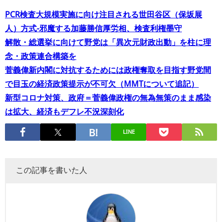
PCR検査大規模実施に向け注目される世田谷区（保坂展
人）方式−邪魔する加藤勝信厚労相、検査利権墨守
解散・総選挙に向けて野党は「異次元財政出動」を柱に理
念・政策連合構築を
菅義偉新内閣に対抗するためには政権奪取を目指す野党間
で目玉の経済政策提示が不可欠（MMTについて追記）
新型コロナ対策、政府＝菅義偉政権の無為無策のまま感染
は拡大、経済もデフレ不況深刻化
LINE
この記事を書いた人