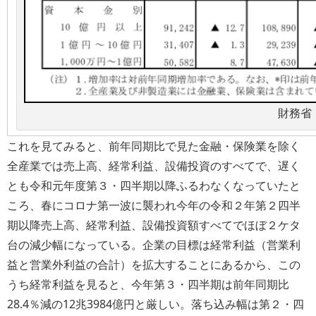
財務省
これを見てみると、前年同期比で見た金融・保険業を除く
全産業では売上高、経常利益、設備投資のすべてで、遅く
とも令和元年度第３・四半期以降ふるわなくなっていたと
ころ、春にコロナ第一波に襲われ今年の令和２年第２四半
期以降売上高、経常利益、設備投資額すべてでほぼ２ケタ
台の減少幅になっている。企業の目標は経常利益（営業利
益と営業外利益の合計）を拡大することにあるから、この
うち経常利益を見ると、今年第３・四半期は前年同期比
28.4％減の12兆3984億円と厳しい。落ち込み幅は第２・四