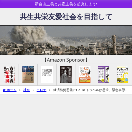
新自由主義と共産主義を超克しよう!
共生共栄友愛社会を目指して
【Amazon Sponsor】
ホーム
社会
コロナ
経済情勢悪化にGo To トラベルは愚策、緊急事態宣
言再発出を視野にただちに中止をー新型ワクチンにも要注意