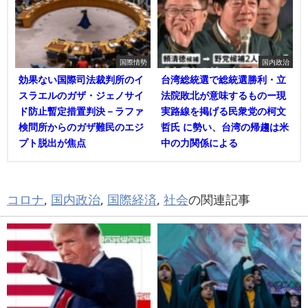
国際情勢
国内政治
効果ない国際司法裁判所のイ
台湾総統選で総統選勝利・立
スラエルのガザ・ジェノサイ
法院敗北が意味するものー現
ド防止暫定措置判決－ラファ
実路線を掲げる民衆党の柯文
検問所からのガザ難民のエジ
哲氏 に勢い、台湾の帰趨は米
プト脱出が焦点
中の力関係による
コロナ
,
国内政治
,
国際経済
,
社会
の関連記事