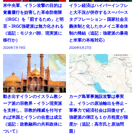
米中央軍、イラン攻撃の目的は
イラン経済はハイパーインフレ
覚書履行を妨害した革命防衛隊
と大不況が併存するスーパース
（IRGC）を「罰するため」と明
タグフレーション－国家社会主
言－IRGC強硬派は無力化される
義体制と化したホメイニ革命体
（追記：モジタバ師、現実派に
制の帰結（追記：強硬派の暴発
移行か）
と米軍の本格対応）
2026年7月19日
2026年6月27日
動き出すイランのイスラム教シ
カーグ島軍事施設攻撃は事実
ーア派の宗教界－イラン現実派
上、イランの原油輸出を停止－
を支持し、宗教的権威を付与す
軍事力で経済社会は回復せず、
れば米国とイランの合意は成立
強硬派の弾圧も１か月程度が限
（追記：政教融和の共和政体に
度か（追記：高市氏と原油問
ついて）
題）