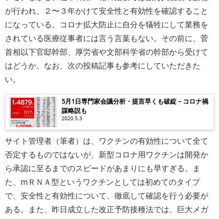
が行われ、２〜３年かけて安全性と有効性を確認すること
になっている。コロナ拡大防止に自分を犠牲にして業務を
されている医療従事者には言う言葉もない。その前に、菅
首相以下官邸幹部、厚労省や文部科学省の幹部から受けて
はどうか。なお、次の投稿記事も参考にしていただきた
い。
5月1日専門家会議分析・提言早くも破綻－コロナ禍
謀略説も
2020.5.3
サイト管理者（筆者）は、ワクチンの有効性について全て
否定するものではないが、新型コロナ用ワクチンは開発か
ら承認に至るまでのスピードがあまりにも早すぎる。ま
た、mＲＮＡ型というワクチンとしては初めてのタイプ
で、安全性と有効性について、徹底して確認を行う必要が
ある。また、昨日成立した改正予防接種法では、巨大メガ