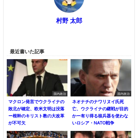
村野 太郎
最近書いた記事
国内政治
国内政治
マクロン発言でウクライナの
ネオナチのナワリヌイ氏死
敗北が確定、欧米文明は没落
亡、ウクライナの継戦が目的
ー根幹のキリスト教の大改革
かー有り得る核兵器を使わな
が不可欠
いロシア・NATO戦争