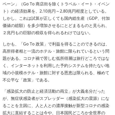
ペーン」（Go To 商店街を除くトラベル・イート・イベン
ト）の経済効果を、2.10兆円～2.80兆円程度としている。
しかし、これは試算が正しくても国内総生産（GDP、付加
価値の総額）を多少増加させるにとどまるものと見られ、
２兆円もの巨額の税収を得られるわけではない。
しかも、「Go To 政策」で利益を得ることのできるのは、
高所得者相と一流のホテル・旅館に限られているという問
題がある。コロナ禍で苦しむ低所得層は旅行どころではな
く、インターネットを利用した予約システムを持たない地
域の小規模ホテル・旅館に対する恩恵は限られる、極めて
不公平な「政策」である。
「感染拡大の防止と経済活動の両立」が大義名分だった
が、無症状感染者がスプレッダー（感染拡大の震源）にな
ることを主因に、人と人との濃厚接触が新型コロナの感染
拡大に直結することは今や、日本国民どころか全世界の