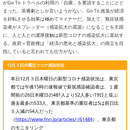
がGo To トラベルの利用の「自粛」を要請することにとど
まった。茶番劇としか言いようがない。Go To 政策が経済
を好転させる効果は極めてマイナーだ。加えて、無症状感
染者がスプレッダー（感染拡大の震源）になることを主因
に、人と人との濃厚接触は新型コロナの感染拡大に直結す
る。政府＝菅政権は「経済の悪化と感染拡大」の両立を目
指していると言われても仕方がない。
12月３日木曜日コロナ感染状況
本日12月３日木曜日の新型コロナ感染状況は、東京
都では午後15時の速報値で新規感染確認者は、１週
間前の26日木曜日の481人より52人多い19日と並ぶ
過去最多の533人、東京都基準の重症者は5は前日比
５人減の54人だった
（
https://www.fnn.jp/articles/-/61484
）。
東京都
のモニタリング